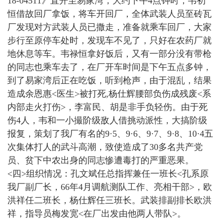
18-04511》直开至易家湾，大约下午4点钟时，韦初
恒借故回厂拿饭，将车开回厂，全体武装人员至砖瓦
厂发现对方武装人员已撒走，准备就乘车回厂，大家
步行至原停车处时，发现车不见了，只好在农药厂就
地休息等车。韦禄恒拿好饭后，又有一部分没有带枪
的同志也乘车去了，在厂开车时间是下午五点多钟，
到了易家湾后正在吃饭，听到枪声，由于混乱，结果
造成余恩惠<医生>被打死,杨仕辉腰部负伤成残废<系
内部走火打伤>，李富民、胡是非手负轻伤。由于死
伤4人，韦和一小撮阶级敌人借挑动派性，大搞阶级
报复，策划了我厂有名的9·5、9·6、9·7、9·8、10·4五
次集体打人的武斗高潮，致使造成了30多名共产党
员、贫下中农出身的同志惨遭毒打的严重恶果。
<四>组织情况：孔文斌任总指挥兼任一班长<孔系原
我厂副厂长，66年4月调航测队工作、亮相干部>，欧
洪祥任二班长，杨仕辉任三班长。武装排副排长欧洪
祥，指导员梅发宽<在厂出发由他两人带队>。