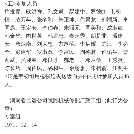
<五>参加人员:
梅发宽、欧洪祥、孔文斌、易建中、罗德□、韦初
恒、凌万年、张冬和、朱正坤、焦胃龙、刘端新、李
同康、王定安、李伯春、朱照元、周美和、成淑如、
韩金华、向世英、韩道忠、秦芝秀、胡是非、潘建
安、唐炳南、刘大忠、方厚德、李启耀、陈江、李必
全、彭建华、罗淑章、李富民、周德君、许佑生、曹
迎武、吴迎春、邓良才、郝老三、邓从俭、王秀英、
陈长巧、周佑民、杨和生、余恩惠、朱初俞、江照生
<江是韦初恒用枪强迫去送饭而去的>共计参加人员46
人。
湖南省监运公司筑路机械修配厂政工组（此行为公
章）
专案组
1971、12、14