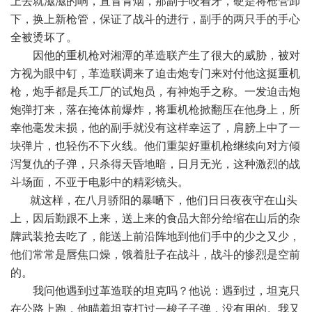
上去就滋滋的响，直冒青烟，那副手咬着牙，硬是将枪管卸
下，换上新枪管，保证了战斗的进行，副手的两只手的手心
全被烫坏了。
因他的重机枪对湘潭的革造联产生了很大的威胁，被对
方视为眼中钉，革造联调来了迫击炮专门来对付他这挺重机
枪，炮手都是兵工厂的试炮员，有神炮手之称。一发迫击炮
炮弹打来，落在掩体前爆炸，将重机枪掀翻压在他身上，所
幸他毫发未损，他的副手就没有这样幸运了，肩膀上中了一
块弹片，也轻伤不下火线。他们重架好重机枪继续向对方倾
泻复仇的子弹，只杀得天昏地暗，日月无光，这种激烈的战
斗场面，不亚于电影中的精彩镜头。
就这样，在八月骄阳的暴嗮下，他们日日夜夜守在山头
上，因后勤跟不上来，送上来的食品大部分给缩在山后的杂
牌武装抢去吃了，能送上前沿阵地到他们手中的少之又少，
他们常常是唇焦口燥，饿着肚子在战斗，战斗的惨烈是空前
的。
我问他遇到过革造联的坦克吗？他说：遇到过，坦克只
在公路上跑，他瞄着坦克打过一梭子子弹，没有用的。我又