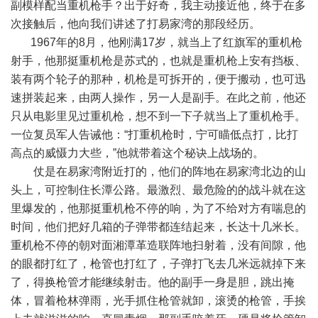
副模样配当重机枪手？出于好奇，我主动接近他，终于在多
次接触后，他向我们讲述了打易家湾的那段经历。
1967年的8月，他刚满17岁，就当上了红旗军的重机枪
射手，他那挺重机枪是苏式的，也就是重机枪上安有挡板、
装有两个轮子的那种，机枪是可拆开的，便于搬动，也可迅
速拼装起来，由两人操作，另一人是副手。在此之前，他还
只从电影里见过重机枪，想不到一下子就当上了重机枪手。
一位复员军人告诫他：“打重机枪时，宁可瞄低点打，比打
高点的威慑力大些，”他就带着这个秘诀上战场的。
仗是在易家湾附近打的，他们的阵地在易家湾北边的山
头上，可控制住长潭公路。最激烈、最危险的的战斗就在这
里爆发的，他那挺重机枪不停的响，为了不给对方有喘息的
时间，他们把好几箱的子弹带都连结起来，长达十几米长。
重机枪不停的朝对面湘潭革造联阵地扫射着，没有间隙，他
的眼都打红了，枪管也打红了，子弹打飞去几米远就掉下来
了，得换枪管才能继续射击。他的副手一身是胆，跳出掩
体，冒着枪林弹雨，光手抓住枪管就卸，滚烫的枪管，手挨