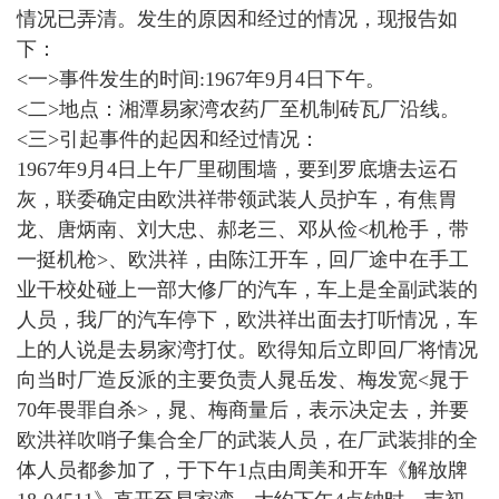
情况已弄清。发生的原因和经过的情况，现报告如
下：
<一>事件发生的时间:1967年9月4日下午。
<二>地点：湘潭易家湾农药厂至机制砖瓦厂沿线。
<三>引起事件的起因和经过情况：
1967年9月4日上午厂里砌围墙，要到罗底塘去运石
灰，联委确定由欧洪祥带领武装人员护车，有焦胃
龙、唐炳南、刘大忠、郝老三、邓从俭<机枪手，带
一挺机枪>、欧洪祥，由陈江开车，回厂途中在手工
业干校处碰上一部大修厂的汽车，车上是全副武装的
人员，我厂的汽车停下，欧洪祥出面去打听情况，车
上的人说是去易家湾打仗。欧得知后立即回厂将情况
向当时厂造反派的主要负责人晁岳发、梅发宽<晁于
70年畏罪自杀>，晁、梅商量后，表示决定去，并要
欧洪祥吹哨子集合全厂的武装人员，在厂武装排的全
体人员都参加了，于下午1点由周美和开车《解放牌