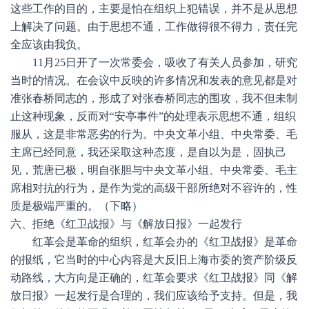
这些工作的目的，主要是怕在组织上犯错误，并不是从思想
上解决了问题。由于思想不通，工作做得很不得力，责任完
全应该由我负。
11月25日开了一次常委会，吸收了有关人员参加，研究
当时的情况。在会议中反映的许多情况和发表的意见都是对
准张春桥同志的，形成了对张春桥同志的围攻，我不但未制
止这种现象，反而对“安亭事件”的处理表示思想不通，组织
服从，这是非常恶劣的行为。中央文革小组、中央常委、毛
主席已经同意，我还采取这种态度，是自以为是，固执己
见，荒唐已极，明自张胆与中央文革小组、中央常委、毛主
席相对抗的行为，是作为党的高级干部所绝对不容许的，性
质是极端严重的。（下略）
六、拒绝《红卫战报》与《解放日报》一起发行
红革会是革命的组织，红革会办的《红卫战报》是革命
的报纸，它当时的中心内容是大反旧上海市委的资产阶级反
动路线，大方向是正确的，红革会要求《红卫战报》同《解
放日报》一起发行是合理的，我们应该给予支持。但是，我