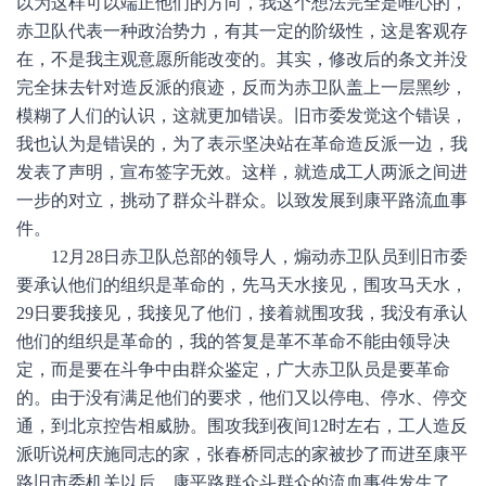
以为这样可以端正他们的方向，我这个想法完全是唯心的，
赤卫队代表一种政治势力，有其一定的阶级性，这是客观存
在，不是我主观意愿所能改变的。其实，修改后的条文并没
完全抹去针对造反派的痕迹，反而为赤卫队盖上一层黑纱，
模糊了人们的认识，这就更加错误。旧市委发觉这个错误，
我也认为是错误的，为了表示坚决站在革命造反派一边，我
发表了声明，宣布签字无效。这样，就造成工人两派之间进
一步的对立，挑动了群众斗群众。以致发展到康平路流血事
件。
12月28日赤卫队总部的领导人，煽动赤卫队员到旧市委
要承认他们的组织是革命的，先马天水接见，围攻马天水，
29日要我接见，我接见了他们，接着就围攻我，我没有承认
他们的组织是革命的，我的答复是革不革命不能由领导决
定，而是要在斗争中由群众鉴定，广大赤卫队员是要革命
的。由于没有满足他们的要求，他们又以停电、停水、停交
通，到北京控告相威胁。围攻我到夜间12时左右，工人造反
派听说柯庆施同志的家，张春桥同志的家被抄了而进至康平
路旧市委机关以后，康平路群众斗群众的流血事件发生了，