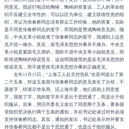
同意见。我还打电话给陶铸，陶铸的答复说，工人的革命组
织不应建立全市性的，可以以区为单位，建立联络性质的组
织，并认为张春桥同志没有群众工作经验，他的答复，实际
是不同意张春桥同志的签字，而我则是赞成陶铸意见的。随
后，中央文革小组批准了张春桥同志的签字，我感到上边意
见不统一难办。其实，按毛泽东思想办事并不难办。中央文
革小组是紧跟毛主席的，我听不进中央文革小姐组意见，而
听得进陶铸的错误意见，这说明我接受的是反毛泽东思想的
错误意见，而不接受按毛泽东思想办事的正确意见。
去年11月15日，“上海工人赴京控告队”在苏州提出了第
二个五条，对这五条我与张春桥同志的意见发生了分歧，不
愿签字，经请示华东局、旧上海市委，他们原则上同意签
字，我签了字，我的签字并不是出于思想通了，而是出于组
织服从。后来，用旧市委名义发出了同意两个五条，要各级
党组织坚决执行两个五条的通知，并在书记处谈过对外必须
支持张春桥同志。其实，通知的发出，书记处表示对外要支
持张春桥同志都不是出于思想通了，也是出于组织服从。