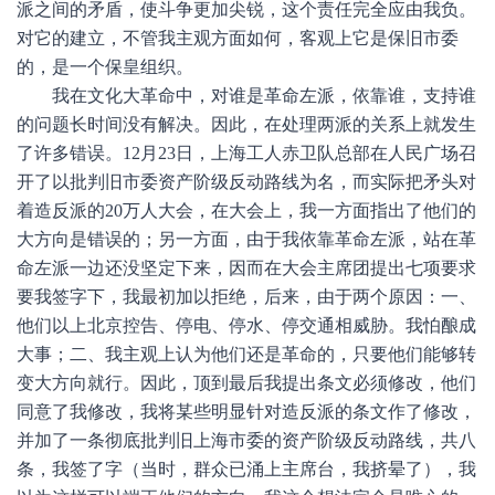
派之间的矛盾，使斗争更加尖锐，这个责任完全应由我负。
对它的建立，不管我主观方面如何，客观上它是保旧市委
的，是一个保皇组织。
我在文化大革命中，对谁是革命左派，依靠谁，支持谁
的问题长时间没有解决。因此，在处理两派的关系上就发生
了许多错误。12月23日，上海工人赤卫队总部在人民广场召
开了以批判旧市委资产阶级反动路线为名，而实际把矛头对
着造反派的20万人大会，在大会上，我一方面指出了他们的
大方向是错误的；另一方面，由于我依靠革命左派，站在革
命左派一边还没坚定下来，因而在大会主席团提出七项要求
要我签字下，我最初加以拒绝，后来，由于两个原因：一、
他们以上北京控告、停电、停水、停交通相威胁。我怕酿成
大事；二、我主观上认为他们还是革命的，只要他们能够转
变大方向就行。因此，顶到最后我提出条文必须修改，他们
同意了我修改，我将某些明显针对造反派的条文作了修改，
并加了一条彻底批判旧上海市委的资产阶级反动路线，共八
条，我签了字（当时，群众已涌上主席台，我挤晕了），我