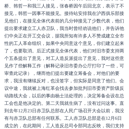
桥、韩哲一和我三人接见，张春桥因午后回北京，表示了不
接见，韩哲一因事不能接见。接待站安排我在沪西俱乐部接
见他们，在接见全体代表前的几分钟接见了少数代表，他们
提出要求建立工人赤卫队，我当时曾经劝说他们，并告诉他
们中央正在开工交会议，据我所知有许多人不赞成建立全市
性的工人革命组织，如果中央同意这个意见，你们建立起来
了，也要取消。后正式接见全体代表，他们对旧市委支持两
个五条提出了意见，对工人造反派提出了意见，我对这些意
见作了些解释工作（解释记录旧市委办公厅打印了一些，可
审查此记录），继而他们提出要建立筹备会，对他们的要
求，我没有继续反对，也没签字，但实际是同意了他们。会
议中途，我就被上海红革会找去参加批判旧市委资产阶级反
动路线大会，以后的事由杨士法处理的，决定筹备会设在总
工会也是他决定的。第二天我就生病了，没有过问这事。直
到去年12月23日赤卫队总部在人民广场召开大会以前，我没
有与赤卫队总部有任何联系。工人赤卫队总部是在12月6日
成立的，在此期间，工人造反总司令部同志反映，我们支持