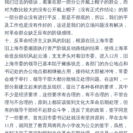
我们过去的错误，着重在那一部分公开戴上帽子的群众，而
对为数比较大的没有公开戴上帽子（没有正式作结论）的那
一部分群众没有进行平反，那是不彻底的，所以，我们的平
及工作也是没有作好的，这还是我们的立场问题没有解决，
对革命群众缺乏应有的阶级感情。
十、反革命经济主义妖风的刮起，根源在旧上海市委
旧上海市委顽固执行资产阶级反动路线的结果，使得上海革
命造反组织风起云涌，支支矛头对着旧市委。进入12月，旧
上海市委的领导已基本陷于瘫痪状态，各部门的办公地点和
书记处的办公地点都相继被占用，接待站大部被冲垮，常委
会难于举行，领导干部大都分散独立处理问题。在这时，一
部分新建立起来的造反组织，提出了各种各样的要求，其中
不少是经济要求，这些要求有合理的，有不合理的，不管合
理与不合理的，原则上都应该留到文化大革命后期处理，但
有的领导干部经不起群众斗争，违反了党的政策，签字同意
了一些要求。首先旧市委书记处就没有坚持原则，早在去年
11月，就同意了教育局将民办小学改为公立的签字，虽然，