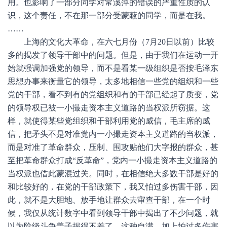
用。也影响了一部分同学对常溪萍的错误的严重性质的认
识，这个责任，不在那一部分受蒙蔽的同学，而是在我。
……
上海的文化大革命，在六七月份（7月20日以前）比较
多的揭发了领导干部中的问题。但是，由于我们在运动一开
始就强调加强党的领导，而不是看某一级组织是否按毛泽东
思想办事来衡量它的领导，太多地相信一些党的组织和一些
党的干部，看不到有的党组织和有的干部已经起了质变，党
的领导权已被一小撮走资本主义道路的当权派所窃据。这
样，就使得某些党组织和干部利用党的威信，毛主席的威
信，把矛头不是对准党内一小撮走资本主义道路的当权派，
而是对准了革命群众，压制、围攻贴他们大字报的群众，甚
至把革命群众打成“反革命”，党内一小撮走资本主义道路的
当权派也借此蒙混过关。同时，在相信绝大多数干部是好的
和比较好的，在党的干部政策下，我又怕过多伤害干部，因
此，就不是大胆地、放手地让群众去审查干部，在一个时
候，我仅从统计数字中看到领导干部中揭出了不少问题，就
以为阶级斗争盖子揭得不差了。这种自满，加上怕过多伤害