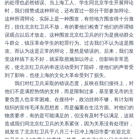
的处理也必然错误。当上海工人、学生同北京学生开展辩论
时，我们很赞成这种辩论，还布置过一部分干部参加辩论。
这种所谓辩论，实际上是一种围攻，有些地方围攻得十分激
烈，扭住北京红卫兵不放，有的要他们检查了他们的所谓错
误观点以后才放走。这种围攻北京红卫兵的行为是挑动群众
斗群众，镇压革命学生的犯罪行为。过去我们不认为这是围
攻。而认为这是正常的辩论，显然是错误的。后来，我们发
觉这样搞下去不好，就采取措施加以停止，但影响非常恶
劣，使北京红卫兵的串连活动受到了阻碍，使他们的声誉受
到了影响，也使上海的文化大革命受到了损失。
我们对红卫兵采取的错误态度，反映在我们接待上，对
他们不是满腔热情的支持，而是限制过多，基至要见市的主
要负责人也非常困难。在接待中，政治挂帅不够，有计划有
组织的宣传毛泽东思想差，而是偏重在生活方面。对他们的
物质要求，有的是可能满足的，但没有及时予以满足，这就
造成我们同北京红卫兵的关系紧张，因为关系没有处理好，
就发生了北京红卫兵于八月三十日冲上海旧市委“欢迎北京