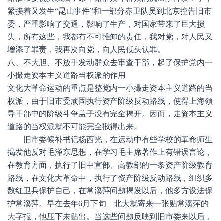
紧接着又发生“昆山事件”和一部分赤卫队员到北京控告旧市
委，严重影响了交通，影响了生产，对国家带来了巨大损
失，所有这些，我都有不可推卸的责任，我对党，对人民又
增添了罪责，我再次向党，向人民低头认罪。
八、不大胆、不放手发动群众去审查干部，起了保护党内一
小撮走资本主义道路当权派的作用
文化大革命运动的重点是整党内一小撮走资本主义道路的当
权派，由于旧市委顽固执行资产阶级反动路线，使得上海领
导干部中的阶级斗争盖子没有完全揭开。因而，走资本主义
道路的当权派就不可能完全揪得出来。
旧市委候补书记杨西光，在运动中有些学校的革命师生
揭发他反对毛泽东思想，在学习毛主席著作上有错误言论，
在教育方面，执行了旧中宣部、高教部的一条资产阶级教育
路线，在文化大革命中，执行了资产阶级反动路线，组织多
数红卫兵保护自己，在常溪萍问题揭发以后，他多方设法保
护常溪萍。早在去年6月下旬，北大就寄来一张贴常溪萍的
大字报，他压下未贴出。当这些问题反映到旧市委来以后，