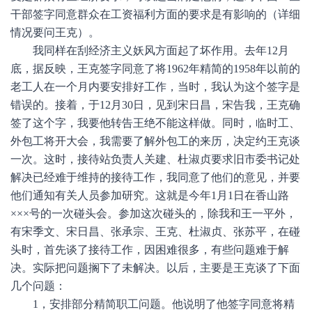
干部签字同意群众在工资福利方面的要求是有影响的（详细
情况要问王克）。
我同样在刮经济主义妖风方面起了坏作用。去年12月
底，据反映，王克签字同意了将1962年精简的1958年以前的
老工人在一个月内要安排好工作，当时，我认为这个签字是
错误的。接着，于12月30日，见到宋日昌，宋告我，王克确
签了这个字，我要他转告王绝不能这样做。同时，临时工、
外包工将开大会，我需要了解外包工的来历，决定约王克谈
一次。这时，接待站负责人关建、杜淑贞要求旧市委书记处
解决已经难于维持的接待工作，我同意了他们的意见，并要
他们通知有关人员参加研究。这就是今年1月1日在香山路
×××号的一次碰头会。参加这次碰头的，除我和王一平外，
有宋季文、宋日昌、张承宗、王克、杜淑贞、张苏平，在碰
头时，首先谈了接待工作，因困难很多，有些问题难于解
决。实际把问题搁下了未解决。以后，主要是王克谈了下面
几个问题：
1，安排部分精简职工问题。他说明了他签字同意将精