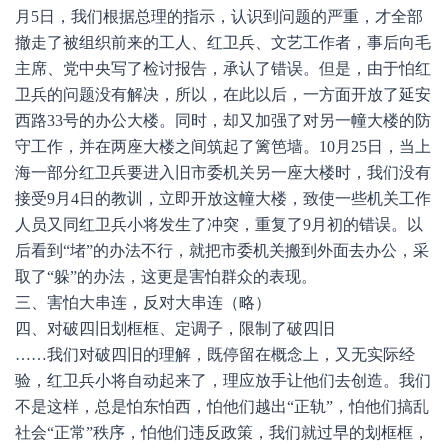
月5日，我们根据总理的指示，认识到问题的严重，才全部
撤走了被组织前来的工人、红卫兵、文艺工作者，事后向毛
主席、党中央写了检讨报告，承认了错误。但是，由于怕红
卫兵的问题没有解决，所以，在此以后，一方面开放了延安
西路33号的办公大楼。同时，却又加强了对另一幢大楼的防
守工作，并在两座大楼之间筑起了篱笆墙。10月25日，当上
海一部分红卫兵要进入旧市委机关另一座大楼时，我们没有
接受9月4日的教训，立即开放这幢大楼，致使一些机关工作
人员又同红卫兵小将发生了冲突，重复了9月初的错误。以
后看到“堵”的办法不行，就把市委机关搬到外面去办公，采
取了“躲”的办法，这更是害怕群众的表现。
三、害怕大串连，反对大串连（略）
四、对破四旧划框框、定调子，限制了破四旧
……我们对破四旧的理解，既停留在概念上，又无实际经
验，红卫兵小将自动起来了，理应放手让他们去创造。我们
不是这样，总是怕东怕西，怕他们越出“正轨”，怕他们搞乱
社会“正常”秩序，怕他们违反政策，我们就过早的划框框，