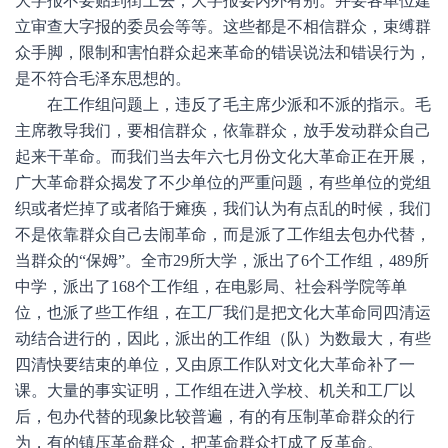
大字报不要贴到街上去；大字报要内外有别。并要各单位建
立审查大字报的委员会等等。这些都是不相信群众，束缚群
众手脚，限制和害怕群众起来革命的错误说法和错误行为，
是不符合毛泽东思想的。
在工作组问题上，违反了毛主席少派和不派的指示。毛
主席教导我们，要相信群众，依靠群众，放手发动群众自己
起来干革命。而我们当去年六七月份文化大革命正在开展，
广大革命群众揭发了不少单位的严重问题，有些单位的党组
织或者烂掉了或者陷于瘫痪，我们认为有点乱的时候，我们
不是依靠群众自己去闹革命，而是派了工作组去包办代替，
当群众的“保姆”。全市29所大学，派出了6个工作组，489所
中学，派出了168个工作组，在电影局、社会科学院等单
位，也派了些工作组，在工厂我们是把文化大革命同四清运
动结合进行的，因此，派出的工作组（队）为数最大，有些
四清快要结束的单位，又由原工作队对文化大革命补了一
课。大量的事实证明，工作组在进入学校、机关和工厂以
后，包办代替的现象比较普遍，有的有压制革命群众的行
为，有的镇压革命群众，把革命群众打成了反革命。