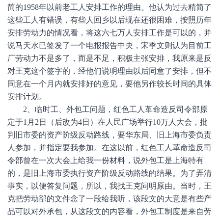
简的1958年以前老工人安排工作的理由。他认为过去精简了
这些工人有错误，有些人回乡以后现在还很困难，按照历年
安排劳动力的情况看，将这六七万人安排工作是可以的，并
说马天水已签发了一个电报报告中央，宋季文则认为目前工
厂劳动力不是多了，而是不足，积极主张安排，我原来是反
对王克这个签字的，经他们说明理由以后同意了安排，但不
同意在一个月内就安排好的意见，要他另作较长时间的具体
安排计划。
2、临时工、外包工问题，红色工人革命造反司令部原
定于1月2日（后改为4日）在人民广场举行10万人大会，批
判旧市委的资产阶级反动路线，要华东局、旧上海市委负责
人参加，并指定要我参加。在这以前，红色工人革命造反司
令部曾在一次大会上给我一份材料，说外包工是上海特有
的，是旧上海市委执行资产阶级反动路线的结果。为了弄清
事实，以便答复问题，所以，我找王克问明原由。当时，王
克把劳动部的文件念了一段给我听，该段文的大意是有些产
品可以对外承包，从这段文的内容看，外包工制度是来自劳