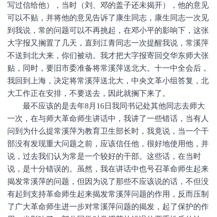
写过信给他），当时（刘、邓的盖子还未揭开），他的意见
可以不贴，并将他的意见告诉了康生同志，康生同志一次见
到我说，常的问题可以不再挑起，在邓小平的影响下，这张
大字报又搁置了几天，直到江青同志一次提醒我说，常溪萍
不送到北大来，你们被动。我才把大字报寄回交华东师大张
贴，同时，要旧市委准备将常溪萍送北大。十一中全会后，
我回到上海，决定将常溪萍送北大，中央文革小组答复，北
大工作正在安排，不要送去，因此就搁下来了。
最不应该的是去年8月16日我同书记处其他同志去师大
一次，在与师大革命师生讲话中，我讲了一些错话，当有人
问到为什么提常溪萍为教育卫生部长时，我竟说，当一个干
部没有发现重大问题之前，应该信任他，很好地使用他，并
说，过去我们认为常是一个较好的干部。这些话，在当时
说，是十分错误的。虽然，我在讲话中也号召革命师生起来
揭发常溪萍的问题，但因为说了那些不应该说的话，不但没
有起到支持革命师生起来揭发常溪萍问题的作用，反而压制
了广大革命师生进一步对常溪萍问题的揭发，起了保护的作