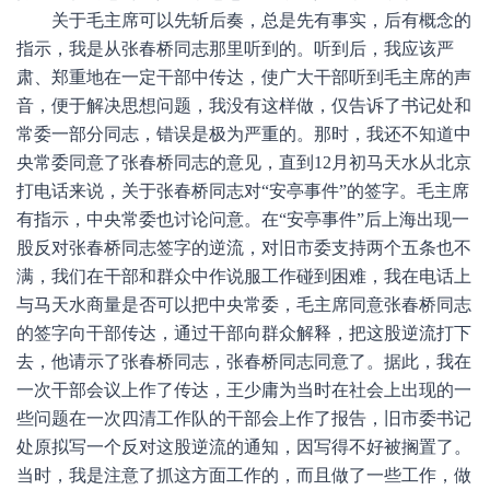
关于毛主席可以先斩后奏，总是先有事实，后有概念的
指示，我是从张春桥同志那里听到的。听到后，我应该严
肃、郑重地在一定干部中传达，使广大干部听到毛主席的声
音，便于解决思想问题，我没有这样做，仅告诉了书记处和
常委一部分同志，错误是极为严重的。那时，我还不知道中
央常委同意了张春桥同志的意见，直到12月初马天水从北京
打电话来说，关于张春桥同志对“安亭事件”的签字。毛主席
有指示，中央常委也讨论问意。在“安亭事件”后上海出现一
股反对张春桥同志签字的逆流，对旧市委支持两个五条也不
满，我们在干部和群众中作说服工作碰到困难，我在电话上
与马天水商量是否可以把中央常委，毛主席同意张春桥同志
的签字向干部传达，通过干部向群众解释，把这股逆流打下
去，他请示了张春桥同志，张春桥同志同意了。据此，我在
一次干部会议上作了传达，王少庸为当时在社会上出现的一
些问题在一次四清工作队的干部会上作了报告，旧市委书记
处原拟写一个反对这股逆流的通知，因写得不好被搁置了。
当时，我是注意了抓这方面工作的，而且做了一些工作，做