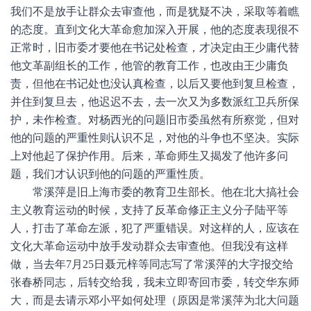
我们不是放手让群众去审查他，而是犹疑不决，采取等着瞧
的态度。直到文化大革命愈加深入开展，他的态度表现很不
正常时，旧市委才要他在书记处检查，才决定由王少庸代替
他文革副组长的工作，他管的教育工作，也改由王少庸负
责，但他在书记处也没认真检查，以后又要他到复旦检查，
并住到复旦去，他迟迟不去，去一次又为多数派红卫兵所保
护，未作检查。对杨西光的问题旧市委虽然有所察觉，但对
他的问题的严重性则认识不足，对他的斗争也不坚决。实际
上对他起了保护作用。后来，革命师生又揭发了他许多问
题，我们才认识到他的问题的严重性质。
常溪萍是旧上海市委的教育卫生部长。他在北大搞社会
主义教育运动的时候，支持了反革命修正主义分子陆平等
人，打击了革命左派，犯了严重错误。对这样的人，应该在
文化大革命运动中放手发动群众去审查他。但我没有这样
做，当去年7月25日聂元梓等同志写了常溪萍的大字报交给
张春桥同志，后转交给我，我未立即寄回市委，转交华东师
大，而是去请示邓小平如何处理（原因是常溪萍为北大问题