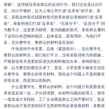
算账”。这些镇压革命群众的反动行为，我们过去是认识不
足，估计不够的，以为上海公开打成“反革命”的不多。其
实，采取这种形式或那种形式把革命群众变相的打成“反革
命”，准备把他们打成“反革命”、“右派分子”、“反党分子”则
为数不少，这是更为狡猾、更为隐蔽的形式。革命群众遭到
了这些白色恐怖的镇压，起来造反，是有理的，为他们平
反，交出整学生、整群众的材料是应该的。
中央批转中央军委、总政《紧急指示》，交出整学生、
整群众的材料后，我们执行不力，没有采取强有力的措施，
严格督促有关党委把应该交的材料都交出来，单纯听取汇
报，以为要交的都交出来了。其实，大学党委大都未主动交
出整学生、整群众的有关材料。我在这个问题上不是积极支
持造反派，而是加以抵制的。
什么是整学生，整群众的材料。这个问题只有屁股坐在
革命造反派一边，才分得清楚。在材料问题的处理上，曾经
一度造成大专院校、工厂企业两派群众之间严重对立，造反
派群众由于某些党组织不交黑材料而起来抢黑材料，多数派