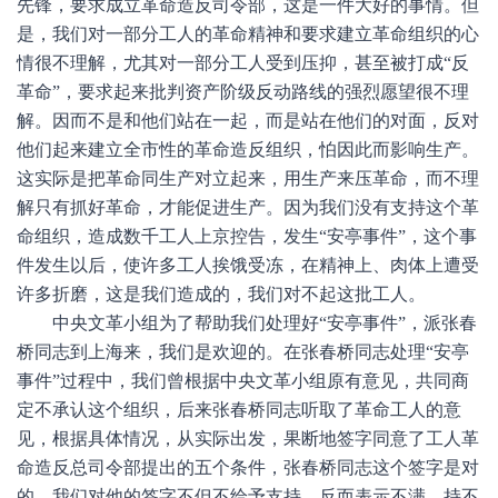
先锋，要求成立革命造反司令部，这是一件大好的事情。但
是，我们对一部分工人的革命精神和要求建立革命组织的心
情很不理解，尤其对一部分工人受到压抑，甚至被打成“反
革命”，要求起来批判资产阶级反动路线的强烈愿望很不理
解。因而不是和他们站在一起，而是站在他们的对面，反对
他们起来建立全市性的革命造反组织，怕因此而影响生产。
这实际是把革命同生产对立起来，用生产来压革命，而不理
解只有抓好革命，才能促进生产。因为我们没有支持这个革
命组织，造成数千工人上京控告，发生“安亭事件”，这个事
件发生以后，使许多工人挨饿受冻，在精神上、肉体上遭受
许多折磨，这是我们造成的，我们对不起这批工人。
中央文革小组为了帮助我们处理好“安亭事件”，派张春
桥同志到上海来，我们是欢迎的。在张春桥同志处理“安亭
事件”过程中，我们曾根据中央文革小组原有意见，共同商
定不承认这个组织，后来张春桥同志听取了革命工人的意
见，根据具体情况，从实际出发，果断地签字同意了工人革
命造反总司令部提出的五个条件，张春桥同志这个签字是对
的，我们对他的签字不但不给予支持，反而表示不满，持不