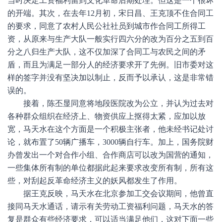
当时决定工资福利留到文化革命后期处理。但这是一个很坏
的开端。其次，在去年12月初，宋日昌、王克顶不住合同工
的要求，同意了农村人民公社社员到城市作合同工所得工
资，从原来与生产大队一般实行四六分的改为百分之五到百
分之八归生产大队，这不仅加深了合同工与农民之间的矛
盾，而且为满足一部分人的经济要求开了先例。旧市委对这
样的签字并没有坚决加以制止，反而予以承认，这是非常错
误的。
接着，陈丕显同意将地段医院改为公立，并认为过去对
各种群众组织在经济上、物资供应上抠得太紧，应加以放
宽，马天水在这个方面是一个积极主张者，他未经书记处讨
论，就布置了50辆广播车，3000辆自行车。加上，国务院财
办曾发出一个对合作小组、合作商店可以改为国营的通知，
一些集体所有制的单位都据此起来要求改变所有制，所有这
些，对刮起反革命经济主义的妖风都发生了作用。
据王克反映，马天水在北京参加工交会议期间，他曾直
接同马天水通话，请示有关劳动工资福利问题，马天水的答
复是群众有些经济要求，可以适当满足他们，这对下面一些