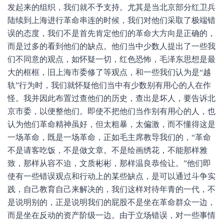
发起来的组织，我们就不予支持。尤其是当北京部分红卫兵
陆续到上海进行革命串连的时候，我们对他们采取了极端错
误的态度，我们不是首先肯定他们的革命大方向是正确的，
而是过多的看到他们的缺点。他们当中少数人提出了一些我
们不同意的观点，如怀疑一切，红色恐怖，毛泽东思想是最
大的框框，旧上海市委修了等观点，和一些我们认为是“越
轨”行为时，我们就怀疑他们当中有少数别有用心的人在作
怪。我并因此布置过查他们的历史，查出是坏人，要告诉北
京市委，以便整他们。即使不把他们当作别有用心的人，也
认为他们革命精神虽好，但太粗暴，太偏激，而不懂得这是
一场革命，既是一场革命，正如毛主席教导我们的，“革命
不是请客吃饭，不是做文章。不是绘画绣花，不能那样雅
致，那样从容不迫，文质彬彬，那样温良恭俭让。”他们即
使有一些错误观点和行动上的某些缺点，是可以通过斗争实
践，自己教育自己来解决的，我们这样对待年青的一代，不
是说明别的，正是说明我们的屁股不是坐在革命群众一边，
而是坐在反动的资产阶级一边。由于立场错误，对一些事情