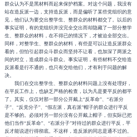
群众认为不是黑材料而起来保护档案。对这个问题，我没有
站在造反派一边，支持造反派，而是偏听了某些党组织的意
见，他们认为要交出整学生、整群众的材料都交了。以后的
事实证明，有的党组织并没完全交出而却隐藏了一部分整学
生、整群众的材料，在不得已的情况下，才被迫全部交出。
同样，对整学生、整群众的材料，有些是可以让造反派群众
看的，但怕引起群众斗群众而坚持不让看，也加深了两派之
间的对立，造成群众斗群众。事实证明，有些材料不交给造
反派看是行不通的，也只有交给他们，才有利于问题的解
决。
我们在交出整学生、整群众的材料问题上没有处理好，
在平反工作上，也缺乏严格的检查，以为凡是要平反的都平
了。其实，仅仅对那一部分公开戴上“反革命”、“右派分
子”、“反党分子”、“假左派，真右派”帽子的群众进行平反
是不够的。必须对另一部分没有公开戴上帽子，但实际已把
他们当作“反革命”、“右派分子”对待过的群众进行平反，平
反才能说进行得彻底。不这样，造反派的同志是通不过的。