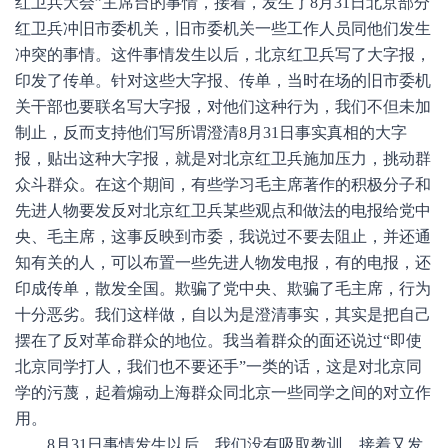
红卫兵大会”主席台的事情，接着，发生了8月31日北京部分
红卫兵冲旧市委机关，旧市委机关一些工作人员同他们发生
冲突的事情。这件事情发生以后，北京红卫兵写了大字报，
印发了传单。针对这些大字报、传单，当时在场的旧市委机
关干部也要联名写大字报，对他们这种行为，我们不但未加
制止，反而支持他们写所谓澄清8月31日事实真相的大字
报，贴出这种大字报，就是对北京红卫兵施加压力，挑动群
众斗群众。在这个期间，有些学习毛主席著作的积极分子和
先进人物要发反对北京红卫兵某些观点和做法的电报给党中
央、毛主席，这事反映到市委，我说过不要去阻止，并还通
知有关的人，可以布置一些先进人物发电报，有的电报，还
印成传单，散发全国。欺骗了党中央、欺骗了毛主席，行为
十分恶劣。我们这样做，自以为是澄清事实，其实是把自己
摆在了反对革命群众的地位。我当着群众的面还说过“即使
北京同学打人，我们也不要还手”一类的话，这是对北京同
学的污蔑，起着煽动上海群众同北京一些同学之间的对立作
用。
8月31日事情发生以后，我们没有吸取教训。接着又发