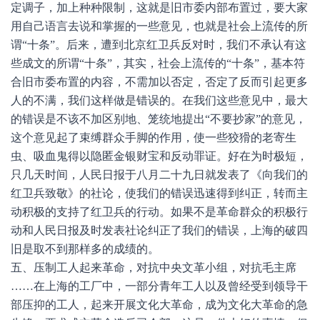
定调子，加上种种限制，这就是旧市委内部布置过，要大家
用自己语言去说和掌握的一些意见，也就是社会上流传的所
谓“十条”。后来，遭到北京红卫兵反对时，我们不承认有这
些成文的所谓“十条”，其实，社会上流传的“十条”，基本符
合旧市委布置的内容，不需加以否定，否定了反而引起更多
人的不满，我们这样做是错误的。在我们这些意见中，最大
的错误是不该不加区别地、笼统地提出“不要抄家”的意见，
这个意见起了束缚群众手脚的作用，使一些狡猾的老寄生
虫、吸血鬼得以隐匿金银财宝和反动罪证。好在为时极短，
只几天时间，人民日报于八月二十九日就发表了《向我们的
红卫兵致敬》的社论，使我们的错误迅速得到纠正，转而主
动积极的支持了红卫兵的行动。如果不是革命群众的积极行
动和人民日报及时发表社论纠正了我们的错误，上海的破四
旧是取不到那样多的成绩的。
五、压制工人起来革命，对抗中央文革小组，对抗毛主席
……在上海的工厂中，一部分青年工人以及曾经受到领导干
部压抑的工人，起来开展文化大革命，成为文化大革命的急