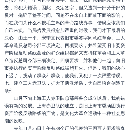
日报》停刊一个月也不能签字。后来，我们感到继续坚持下
去，将犯大错误，因此，决定签字，但又遭到一部分干部的
反对，拖延了签字时间。问题不在来自上面或下面的影响，
而在我们为什么不按毛主席的革命路线办事，错误应该我们
自己来负。当局势发展得愈加严重的时候，我们才下最后的
决心，由王一平、宋季文代表旧市委签字同意红革会、工人
革命造反总司令部三项决定、四项要求，并希望受旧市委资
产阶级反动路线蒙蔽的群众组织都起来支持红革会和工人革
命造反总司令部三项决定、四项要求，并和他们一起，向旧
市委执行的资产阶级反动路线猛烈开火。但是，我们的决心
下迟了，挑动了群众斗群众，使我们又犯了一次严重错误。
七、建立工人赤卫队，扩大了两派矛盾，为自己垮台创造了
条件
11月下旬上海工人赤卫队总部筹备会成立以后，我的错
误有新的发展。上海赤卫队的建立，是旧上海市委顽固执行
资产阶级反动路线的产物，是文化大革命运动中一种社会思
潮的反映。
去年11月25日上午有38个厂的代表约三四百人要求张春