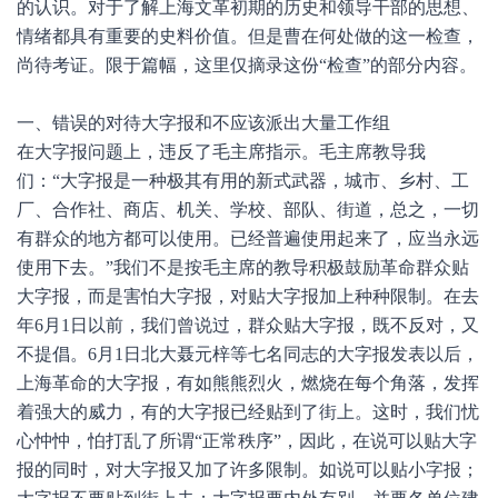
的认识。对于了解上海文革初期的历史和领导干部的思想、
情绪都具有重要的史料价值。但是曹在何处做的这一检查，
尚待考证。限于篇幅，这里仅摘录这份“检查”的部分内容。
一、错误的对待大字报和不应该派出大量工作组
在大字报问题上，违反了毛主席指示。毛主席教导我
们：“大字报是一种极其有用的新式武器，城市、乡村、工
厂、合作社、商店、机关、学校、部队、街道，总之，一切
有群众的地方都可以使用。已经普遍使用起来了，应当永远
使用下去。”我们不是按毛主席的教导积极鼓励革命群众贴
大字报，而是害怕大字报，对贴大字报加上种种限制。在去
年6月1日以前，我们曾说过，群众贴大字报，既不反对，又
不提倡。6月1日北大聂元梓等七名同志的大字报发表以后，
上海革命的大字报，有如熊熊烈火，燃烧在每个角落，发挥
着强大的威力，有的大字报已经贴到了街上。这时，我们忧
心忡忡，怕打乱了所谓“正常秩序”，因此，在说可以贴大字
报的同时，对大字报又加了许多限制。如说可以贴小字报；