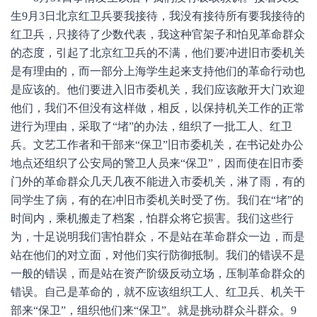
生9月3日北京红卫兵要我接待，我没有接待所有要我接待的
红卫兵，只接待了少数代表，我这种官架子和怕见革命群众
的态度，引起了北京红卫兵的不满，他们要冲进旧市委机关
是有理由的，而一部分上海学生起来支持他们的革命行动也
是应该的。他们要进入旧市委机关，我们应该敞开大门欢迎
他们，我们不但没有这样做，相反，以保持机关工作的正常
进行为理由，采取了“堵”的办法，组织了一批工人、红卫
兵。文艺工作者和干部来“保卫”旧市委机关，在书记处办公
地点还组织了公安局的警卫人员来“保卫”，因而使在旧市委
门外的革命群众几天几夜不能进入市委机关，淋了雨，有的
同学生了病，有的在冲旧市委机关时受了伤。我们在“堵”的
时间内，乘机搬走了档案，怕群众将它损害。我们这些行
为，十足说明我们害怕群众，不是站在革命群众一边，而是
站在他们的对立面，对他们实行防御抵制。我们的错误不是
一般的错误，而是站在资产阶级反动立场，压制革命群众的
错误。自己是革命的，就不应该组织工人、红卫兵、机关干
部来“保卫”，组织他们来“保卫”。就是挑动群众斗群众。9