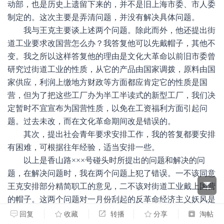
动部，也是历史上遗留下来的，并不是旧上海市委、市人委
制定的。这次主要是弄清问题，并没有解决具体问题。
我与王克主要谈上述两个问题。除此而外，他还提出街
道工业要求改国营怎么办？我答复他可以先戴帽子，其他不
变。我之所以这样答复他的理由是文化大革命以前旧市委曾
研究过街道工业的性质，从它的产品由国家调拨，原料由国
家供应，利润上缴地方财政等方面都应肯定它的性质是国
营，但为了把这些工厂办为半工半读式的新型工厂，我们决
定暂时不宜宣布为国营性质，以免在工资福利方面引起问
题。过去未改，而在文化革命期间改是错误的。
其次，提出社会青年要求安排工作，我的答复都要安排
有困难，可根据往年经验，适当安排一些。
以上是香山路×××号碰头时所提出的问题和解决的问
题，在解决问题时，我在两个问题上犯了错误。一不该同意
王克安排部分精简职工的意见，二不该对街道工业戴上国营
的帽子。这两个问题对一月份刮起的反革命经济主义妖风是
有影响的。如果不是革命造反派对反革命经济主义给以迎头
回复
收藏
转播
分享
淘帖