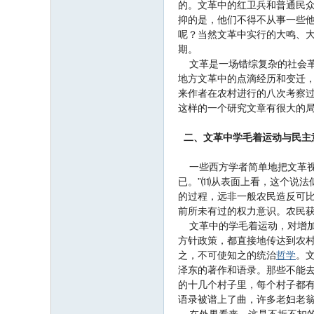
的。文革中的红卫兵和普通民
抑的是，他们不得不从事一些
呢？当然文革中实行的大鸣、
期。
文革是一场错综复杂的社会革
地方文革中的点滴经历和变迁
来作者在农村进行的八次考察
这样的一个研究文章有很大的
二、文革中学毛着运动与民主
一些西方学者简单地把文革视
已。”⑾从表面上看，这个说
的过程，远非一般农民造反可
前所未有过的权力意识。农民
文革中的学毛着运动，对增加
方针政策，都直接地传达到农
之，不可使知之的统治
哲学
。
泽东的著作和语录。那些不能
的十几个村子里，每个村子都
语录被谱上了曲，许多老妇老