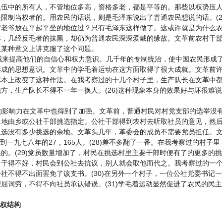
队伍中的所有人，不管地位多高，资格多老，都是平等的。那些以权势压
限制当权者的。用农民的话说，则是毛泽东说出了普通农民想说的话。(2
官老爷放在平起平坐的地位过？只有毛泽东这样做了。这或许就是为什么
年，几经反毛者的抹黑，却仍为普通农民深深爱戴的缘故。文革前农村干
从某种意义上讲克服了这个问题。
来提高他们的自信心和权力意识。几千年的专制统治，使中国农民形成了
形成的思想意识。文革中的学毛着运动在这方面取得了很大成就。文革前
基本上改变了这种作法。在我考察过的十几个村子里，生产队长在文革中
方，生产队长不得不一年一换人。(26)这种现象本身的效果好与坏很难
影响力在文革中也得到了加强。文革前，普通村民对村党支部的选举没有
地由乡或公社干部挑选指定。公社干部得到农村去听取社员的意见，然后与
人选没有多少挑选的余地。文革头几年，革委会的成员不需要党员担任。
加到一九七八年的27，165人。(28)差不多翻了一番。在我考察过的村
的。(29)党员数量增加了，村民在挑选村里主要干部时便有了的更多的
。干得不好，村民会到公社去抗议，别人就会取他而代之。我考察过的一
社不得不出面罢免了该支书。(30)在另外一个村子，一位公社党委书记
屈词穷，不得不向社员承认错误。(31)学毛着运动显然促进了农民的民
权结构