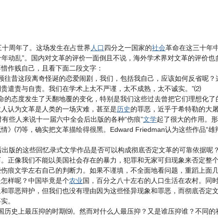
十周年了。这场发生在占世界
人口
四分之一国家的
社会
革命在这三十年
“十年动乱”。国内对文革的评价一面倒且不说，海外学术界对文革的评价
不惜作贱自己，且看下面二段文字：
顾往昔这段离奇怪诞的恋爱闹剧，我们，包括我自己，应该如何反省呢？
贵遣责与自责。我们在学术上太不严谨，太不成熟，太不诚实。”⑵
命的态度发生了天翻地覆的变化，特别是我们这些过去曾把它们理想化了
数人认为文革是人类的一场灾难，甚至是
历史
的罪恶，近乎于希特勒的大屠
有些人来说十一届六中全会后出版的各种“伤痕”
文学
起了很大的作用。形
》⑺等，确实把文革描绘得很黑。Edward Friedman认为这些作
出版的这些回忆录式文学作品是否可以构成彻底否定文革的可靠依据呢？
历。正像我们不能以美国社会存在的暴力，犯罪和无家可归现象来否定整
些伤痕文学左右自己的判断力。如果不谨填，不全面地看问题，重蹈上面
是怎样呢？中国毕竟是个
农业
国，百分之八十左右的人口生活在农村。同
象和罪恶辩护，但我们也没有理由因为这些怪异现象和罪恶，而彻底否定
事实。
文革是中国历史上最压抑的时期⑼。然而对什么人最压抑？又是谁压抑谁？不