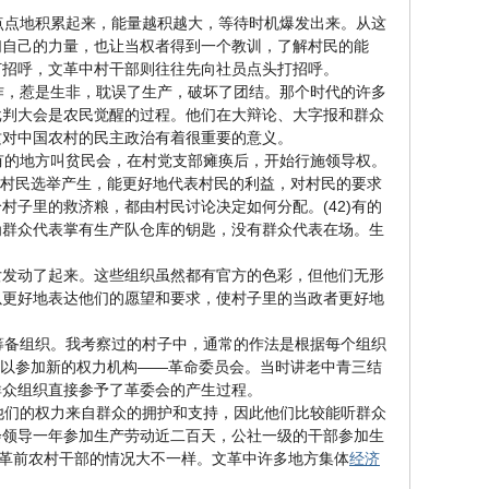
点点地积累起来，能量越积越大，等待时机爆发出来。从这
们自己的力量，也让当权者得到一个教训，了解村民的能
打招呼，文革中村干部则往往先向社员点头打招呼。
，惹是生非，耽误了生产，破坏了团结。那个时代的许多
批判大会是农民觉醒的过程。他们在大辩论、大字报和群众
这对中国农村的民主政治有着很重要的意义。
的地方叫贫民会，在村党支部瘫痪后，开始行施领导权。
的村民选举产生，能更好地代表村民的利益，对村民的要求
子里的救济粮，都由村民讨论决定如何分配。(42)有的
为群众代表掌有生产队仓库的钥匙，没有群众代表在场。生
女发动了起来。这些组织虽然都有官方的色彩，但他们无形
以更好地表达他们的愿望和要求，使村子里的当政者更好地
备组织。我考察过的村子中，通常的作法是根据每个组织
可以参加新的权力机构——革命委员会。当时讲老中青三结
群众组织直接参予了革委会的产生过程。
们的权力来自群众的拥护和支持，因此他们比较能听群众
会领导一年参加生产劳动近二百天，公社一级的干部参加生
跟文革前农村干部的情况大不一样。文革中许多地方集体
经济