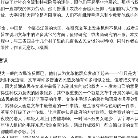
众打破了对社会名流和特权阶层的迷信，跟他们平起平坐地辩论。那些当
他们一直鄙视的体力劳动。然而普通工农决不会感到压抑，他们能写大字
大放、大字报和大辩论是有限度的。人们不能批评毛泽东和少数受他保护
命，中国是一个幅员辽阔的大国。在研究文革上发生见树不见林，或者见
，旨在说明文革中的许多其它的方面，值得研究，或者尚研究的不够。本
过程中，与二省四县十几个村子里的几百名农民交谈的材料⑽。同时作者
局限性，作者无意以点概面。
意识
为一般的农民造反而已。他们认为文革把群众发动了起来——“但只是为
法似也不无道理。文革与许多普通农民造反确有许多相似之处。但若把文革
比，因为普通农民在文革中获得了名副其实的政治权力－－发表自己的意
获得这种权力意识的因素很多，其中很重要的一个就是文革中开展的学毛
农民的权力意识起了重要的作用。文革中毛泽东的著作和语录本几乎达到
村。⒀群众大会是文革中最普遍的一件事情。这是很有革命色彩的一件事
文革完全打破了这个传统，让老百姓知道政府的方针政策。我考察过的十
去夜校的老人，年轻人则上门去辅导⒁。一时间不分男女老少，认字与不
有年轻人组织的毛泽东思想业余宣传队，演出样板戏和一些自编自演的文
翁都能唱语录歌。⒂