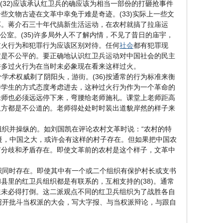
(32)应该承认红卫兵的确应该为相当一部份的打砸抢事件
文物古迹在文革中幸免于难是奇迹。(33)实际上一些文
坏。蒋介石三十年代搞新生活运动，在农村就搞了拉庙运
公室。(35)许多局外人不了解内情，不见了昔日的庙宇，
过火行为和犯罪行为应该区别对待。任何
社会
都有犯罪现
定是不公平的。要正确地认识红卫兵运动对中国社会的民主
许多过火行为在当时未必象现在看来这样过火。
术权威剃了阴阳头，游街。(36)按通常的行为标准来衡
待学生的方式态度考虑进去，这种过火行为作为一个革命的
老师也必须远远停下来，弯腰给老师施礼。课堂上老师距高
双方都是不公道的。老师得处处时时装出道貌岸然的样子来
织并操纵的。如刘国凯在评论农村文革时说：“农村的特
置疑，中国之大，或许会有这样的村子存在。但如果把中国农
有分歧和矛盾存在。即使文革前的农村是这个样子，文革中
同时存在。即使其中有一个或二个组织有保护村长或支书
里的红卫兵组织都是有联系的，互相支持的(38)。通常
但未必得打倒。这二派观点不同的红卫兵组织为了战胜各自
都召开批斗当权派的大会，写大字报、与当权派辩论，与跟自