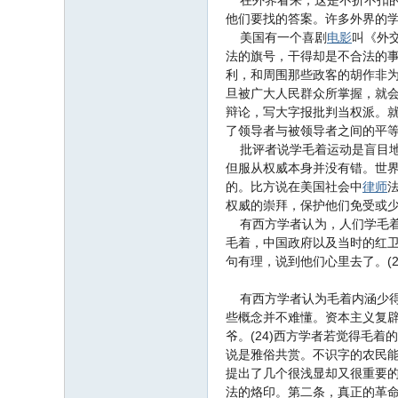
在外界看来，这是不折不扣的
他们要找的答案。许多外界的
美国有一个喜剧
电影
叫《外
法的旗号，干得却是不合法的
利，和周围那些政客的胡作非
旦被广大人民群众所掌握，就
辩论，写大字报批判当权派。就
了领导者与被领导者之间的平
批评者说学毛着运动是盲目地
但服从权威本身并没有错。世
的。比方说在美国社会中
律师
权威的崇拜，保护他们免受或
有西方学者认为，人们学毛着并
毛着，中国政府以及当时的红
句有理，说到他们心里去了。(
有西方学者认为毛着内涵少得
些概念并不难懂。资本主义复
爷。(24)西方学者若觉得毛
说是雅俗共赏。不识字的农民能
提出了几个很浅显却又很重要
法的烙印。第二条，真正的革