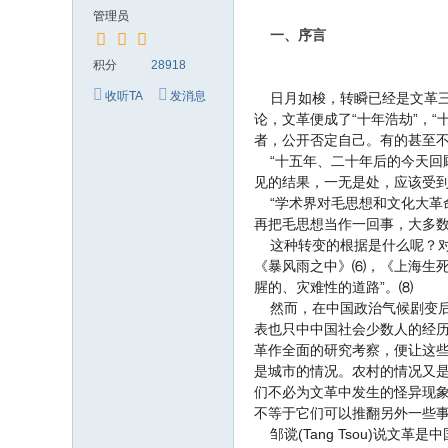
究
管理员
网
一、序言
积分
28918
收听TA
发消息
日月如梭，转瞬已经是文革三
论，文革便成了“十年浩劫”，
者，公开否定自己。有的甚至
“十五年、二十年后的今天回
见的结果，一无是处，应该受到
“学术界对毛思想和文化大革
再把毛思想当作一回事，大多
这种转变的根据是什么呢？对
《暴风雨之中》⑹，《上海生死情
腥的、灾难性的道路”。⑻
然而，在中国政治气候剧变后
表也只中中国社会少数人的经
革作全面的研究考察，便让这
是城市的情况。农村的情况又
们不必为文革中发生的怪异现
不等于它们可以推翻另外一些
邹谠(Tang Tsou)说