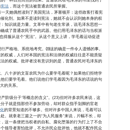
的一种自然而然的结果。普通农民在毛泽东的书里找到了
的
宪法
，而这个宪法被普通农民所掌握。
有一天她偶然读到了美国宪法，茅塞顿开：这些政客打着宪
的催化剂。如果不是读到宪法，她就不会认识到她本身的权
理：知识就是力量。文革中有句老生常谈，说毛泽东思想一
的确成了普通农民手中的武器。他们用毛泽东的话与当权派
也得服从这个“宪法”。从这个意义上讲，学毛着运动促进
行严格地、系统地考究。⒇这的确是一件令人遗憾的事。
家的权威，人们对本国的宪法和法律的权威往往是不能质疑
宪法的权威。批评者没有意识到的是，普通农民对毛泽东的
七、八十岁的文盲农民为什么要学毛着呢？如果他们拒绝学
么他们要学毛着。他们说他们学毛着因为毛泽东的话说的句
很大的关系。
资产阶级分子’等概念的含义”。(23)但对许多农民来说，这
级分子就是指那些不参加劳动，却对群众指手划脚的官老
化
的背景知道的不够多。但对许多中国人来说，毛着可以
处。就拿老三篇之一的“为人民服务”来说，片幅不长，却
念，这一条便把当权者的自私、腐化堕落的行为打上了不合
一个领导者害怕批评，不允许民众批评他，他就不配作民众