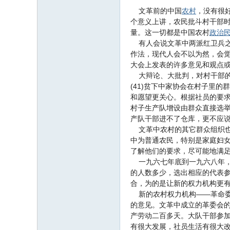
文革前的中国
农村
，没有很
个意义上讲，农民批斗村干部
量。这一切都是中国农村
政治
有人会说文革中两派红卫兵之
作法，现代人会不以为然，会
大会上发表的许多意见和观点
大辩论、大批判，对村干部的
(41)贫下中家协会在村子里
和愿望更关心。根据社员的要求
村子生产队增设由群众直接选
产队干部进不了仓库，更不应说私
文革中农村的其它群众组织也很
中为普通农民，特别是家庭妇
了解他们的要求，尽可能地满
一九六七年底到一九六八年，
的人数多少，选出相应的代表参
合，为的是让新的权力机构更
新的农村权力机构——革命委
的意见。文革中成立的革委会
产劳动二百多天。大队干部参加
有很大发展，社员生活有很大