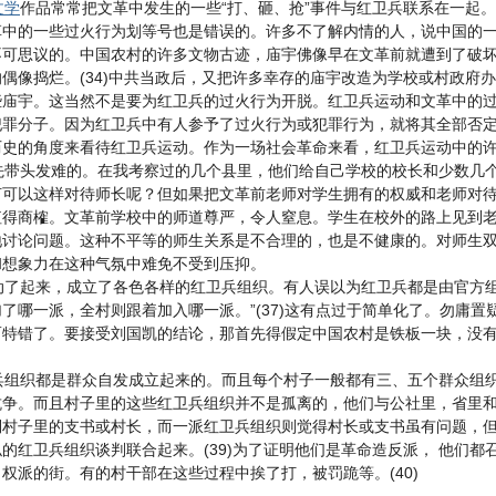
文学
作品常常把文革中发生的一些“打、砸、抢”事件与红卫兵联系在一起。
中的一些过火行为划等号也是错误的。许多不了解内情的人，说中国的一些
不可思议的。中国农村的许多文物古迹，庙宇佛像早在文革前就遭到了破
偶像捣烂。(34)中共当政后，又把许多幸存的庙宇改造为学校或村政府办
些庙宇。这当然不是要为红卫兵的过火行为开脱。红卫兵运动和文革中的
犯罪分子。因为红卫兵中有人参予了过火行为或犯罪行为，就将其全部否
历史的角度来看待红卫兵运动。作为一场社会革命来看，红卫兵运动中的
头发难的。在我考察过的几个县里，他们给自己学校的校长和少数几个学
何可以这样对待师长呢？但如果把文革前老师对学生拥有的权威和老师对
值得商榷。文革前学校中的师道尊严，令人窒息。学生在校外的路上见到
地讨论问题。这种不平等的师生关系是不合理的，也是不健康的。对师生
和想象力在这种气氛中难免不受到压抑。
了起来，成立了各色各样的红卫兵组织。有人误以为红卫兵都是由官方组
了哪一派，全村则跟着加入哪一派。”(37)这有点过于简单化了。勿庸
而特错了。要接受刘国凯的结论，那首先得假定中国农村是铁板一块，没
组织都是群众自发成立起来的。而且每个村子一般都有三、五个群众组织
争。而且村子里的这些红卫兵组织并不是孤离的，他们与公社里，省里和县
倒村子里的支书或村长，而一派红卫兵组织则觉得村长或支书虽有问题，
的红卫兵组织谈判联合起来。(39)为了证明他们是革命造反派， 他们
权派的街。有的村干部在这些过程中挨了打，被罚跪等。(40)