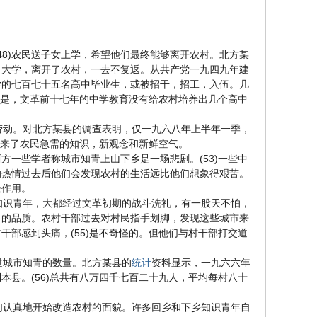
48)农民送子女上学，希望他们最终能够离开农村。北方某
了大学，离开了农村，一去不复返。从共产党一九四九年建
学的七百七十五名高中毕业生，或被招干，招工，入伍。几
实是，文革前十七年的中学教育没有给农村培养出几个高中
劳动。对北方某县的调查表明，仅一九六八年上半年一季，
来了农民急需的知识，新观念和新鲜空气。
方一些学者称城市知青上山下乡是一场悲剧。(53)一些中
的热情过去后他们会发现农村的生活远比他们想象得艰苦。
极作用。
识青年，大都经过文革初期的战斗洗礼，有一股天不怕，
要的品质。农村干部过去对村民指手划脚，发现这些城市来
部感到头痛，(55)是不奇怪的。但他们与村干部打交道
过城市知青的数量。北方某县的
统计
资料显示，一九六六年
县。(56)总共有八万四千七百二十九人，平均每村八十
。
认真地开始改造农村的面貌。许多回乡和下乡知识青年自