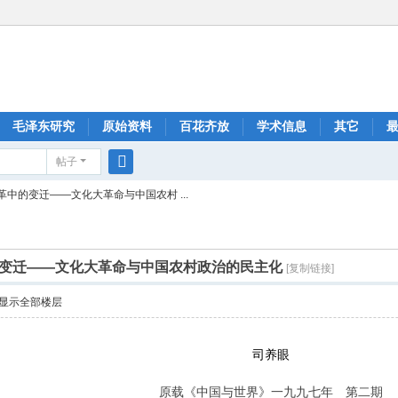
毛泽东研究
原始资料
百花齐放
学术信息
其它
帖子
搜
中的变迁——文化大革命与中国农村 ...
索
变迁——文化大革命与中国农村政治的民主化
[复制链接]
显示全部楼层
司养眼
原载《中国与世界》一九九七年 第二期