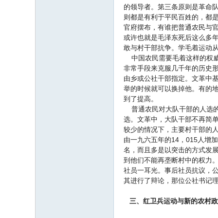
的领导者。第三条原则是革命
则都是有利于平民百姓的，都是
官府摆布，有谁把普通农民与
或许也就是毛泽东死后这么多
敢与村干部抗争。学毛着运动
中国农民需要毛着这样的权威
非常手段来克服几千年的历史
由乡或公社干部指定。文革中
举的时候就可以换掉他。有的地
到了提高。
普通农民对大队干部的人选的
选。文革中，大队干部不再简单
较少的情况下，主要村干部的
由一九六五年的14，015人增
名，而且多是以突击的方式发展
到他们不能再垄断村中的权力
社员一耳光。事后社员抗议，公
其进行了辩论，那位公社书记理
三、红卫兵运动与新的农村政