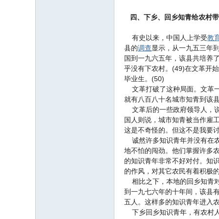
四、下乡、回乡知青给农村带
有史以来，中国人上学受
教
县的
调查
显示，从一九五三年
国到一九六五年，该县共培养
乎没有下农村。(49)在文革
毕业生。(50)
文革打破了这种局面。文革一
就有八百八十名城市知青到该县
文革后的一些政府领导人，说知
国人则说，城市知青被当作雇
这是不奇怪的。但这不是我要
诚然许多知识青年并没有在农
地不怕的闯劲。他们掌握许多
的知识青年非常不好对付。知识
的作风，对其它农民有着积极
相比之下，本地的回乡知青对
到一九七六年的十年间，该县有
五人。这样多的知识青年进入
下乡回乡知识青年，有农村人