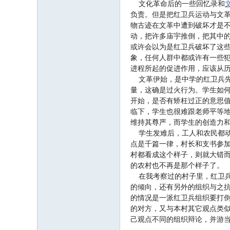
文化革命后的一些回忆录和
负责。但是把红卫兵运动与文革
物古迹在文革中遭到破坏才是
动，把许多庙宇推倒，把其中的
或许会以为是红卫兵破坏了这
象，任何人群中都或许有一些
进程所起的促进作用，应该从
文革伊始，是中学的红卫兵先带
量，这确是过火行为。学生如
开始，是否有矫枉过正的意思
临下，学生也很难跟老师平等
维持其尊严，而学生的创造力
学生发难后，工人和农民都动
点是千篇一律，村长和支书参加
村都看成这个样子，则就大错
的农村也不再是那个样子了。
在我考察过的村子里，红卫兵
的倾向，还有另外的组织与之抗
的情况是一派红卫兵组织要打
的对方，又与本村其它观点类似
己观点不同的组织辩论，并游当