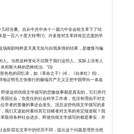
中几经沧桑。自从中共中央十一届六中全会给文革下了结
也多是一百八十度大转弯⑴。许多曾对文革持肯定态度的学
这场闹剧纯粹是天真无知与自我多情的结果，是傲慢与偏
的人。当然这种变化不仅限于我们这些人。实际上没有人
杀和斯大林的恐怖统治。”⑶
形色色的回忆录，如《革命之子》⑷，《自来红》⑸，
品“雄辩地证明毛主张推行的极端共产主义正把中国带向一条血
即使这些伤痕文学描写的悲惨故事都是真实的，它们所代
个美国社会，负责任的社会科学工作者，也没有理由不对文
几位学者的复辙的事还会发生。况且这些伤痕文学描写的多
时，我们又该如何看待其它目睹者对文革的肯定报道呢？我
文革取得各种社会进步。即使伤痕文学描写的都是事实，并
同的社会阶层在文革中的经历不同，提出这个问题是理所当然