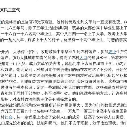
来民主空气
育
的最终目的是当官和光宗耀祖。这种传统观念到文革前一直没有改变。(
到一九六五年间，除了三年生活困难时期，该县的大部份高中毕业生都上
了一千六百一十六名高中毕业生，其中八百四十一名上了大学。没考上大
开始的一九六六年，许多上千人的村子，竟没有一个高中毕业生。可悲的事
开始，大学停止招生。政府鼓励中学毕业生到农村落户，参加
农业
生产
落户。(51)大批城市知青的到来，提高了农村
人口
的知识水平，给农村带
青上山下乡，成为文革的受害者，说他们本应该留在城市上学。(52)西
工和奴隶。亳无疑问，对知识青年来说他们的确在农村吃了不少苦。开始
讨论的题目，我这里要讨论的是知识青年对中国农村政治民主化所起的积
村待很久。但他们对农村的影响却远比他们实际待得时间长。这些城市知
农民没有的书本知识，见过一些农民没有见过的大世面。这些都是农村需
青年敢于同村干部争吵，甚至动手打架。他们说话办事的方式，让许多村干
的影响，对农村政治的民主化是有积极意义的。
农村政治民主化和农村发展所起的作用则更大，因为他们的数量远远超
六万五千五百九十七名初中毕业生，一万九千一百三十名高中毕业生回到本
农村
社会
，从一定程度上改变了农村人口的成分，提高了农村的人口素质
口原先没有的知识、技能和勇气。他们不安于现状，敢于改造现状。他们