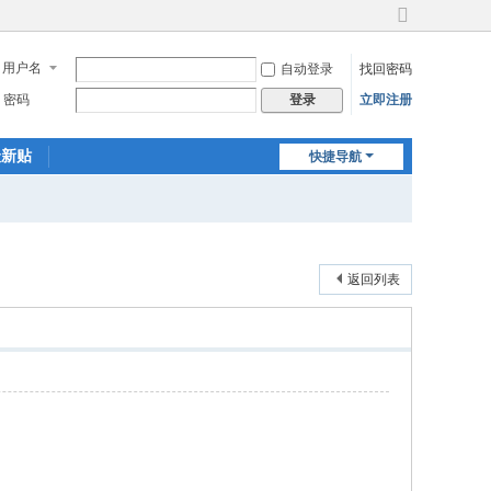
切
换
用户名
自动登录
找回密码
到
宽
密码
立即注册
登录
版
最新贴
快捷导航
返回列表