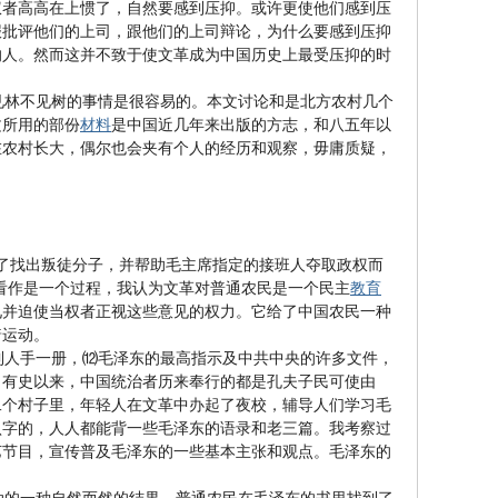
权者高高在上惯了，自然要感到压抑。或许更使他们感到压
报批评他们的上司，跟他们的上司辩论，为什么要感到压抑
的人。然而这并不致于使文革成为中国历史上最受压抑的时
林不见树的事情是很容易的。本文讨论和是北方农村几个
文所用的部份
材料
是中国近几年来出版的方志，和八五年以
在农村长大，偶尔也会夹有个人的经历和观察，毋庸质疑，
了找出叛徒分子，并帮助毛主席指定的接班人夺取政权而
看作是一个过程，我认为文革对普通农民是一个民主
教育
见并迫使当权者正视这些意见的权力。它给了中国农民一种
着运动。
人手一册，⑿毛泽东的最高指示及中共中央的许多文件，
。有史以来，中国统治者历来奉行的都是孔夫子民可使由
二个村子里，年轻人在文革中办起了夜校，辅导人们学习毛
认字的，人人都能背一些毛泽东的语录和老三篇。我考察过
艺节目，宣传普及毛泽东的一些基本主张和观点。毛泽东的