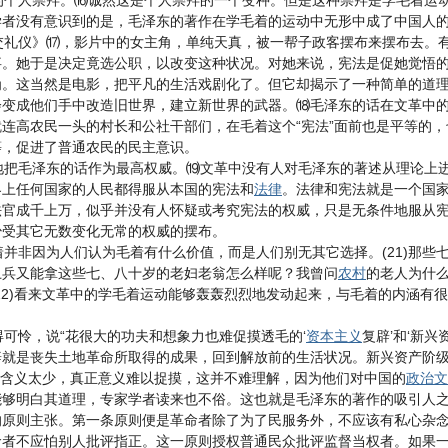
个人崇拜。⒃诚然这是个人崇拜的一个变种。但是这种崇拜是学毛着运动
学者没有意识到的是，毛泽东的著作在学毛着的运动中无形中成了中国人
交礼仪》⒄，影片中的女主角，单纯天真，被一帮子政客摆布来摆布去。
事。她于是决定竟选公职，以改变这种状况。对她来说，宪法是促她觉悟
为。这当然是电影，把平凡的生活戏剧化了。但它却揭示了一种简单的道
会变成他们手中改造旧世界，建立新世界的武器。⒅毛泽东的话在文革中
连高农民一头的村长和公社干部们，在毛着这个“宪法”面前也是平等的，
等，促进了普通农民的民主意识。
把毛泽东的话作为最高权威。⒆文革中没有人对毛泽东的著述从理论上进
界上任何国家的人民都得服从本国的宪法和
法律
。法律和宪法就是一个国
法官成千上万，似乎并没有人怀疑或考究宪法的权威，只是无条件地服从
少受其它无数变化无常的权威的摆布。
非因为人们认为毛着有什么价值，而是人们别无其它选择。(21)那些
卫兵又能拿这些七、八十岁的老妇老翁怎么样呢？我曾问
农村
的老人为什
22)看来文革中的学毛着运动能够轰轰烈烈地发动起来，与毛着的内涵有
可怜，说“花很大的功夫和想象力也难促摸透毛的‘
资本主义
复辟’和‘新兴
辟就是丧失土地革命所取得的成果，回到解放前的生活状况。新兴资产阶
着的含义太少，真正意义难以捉摸，这并不难理解，因为他们对中国的
政治
文
够明白其道理，专家学者读来也不俗。这也就是毛泽东的著作的吸引人之
的原则主张。第一条原则便是革命者除了为了民服务外，不应该有私心杂
命者不应怕别人批评指正。这一原则授权普通民众批评监督当权者。如果