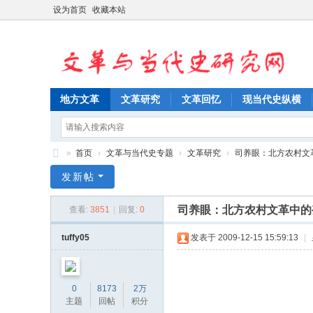
设为首页
收藏本站
地方文革
文革研究
文革回忆
现当代史纵横
»
首页
›
文革与当代史专题
›
文革研究
›
司养眼：北方农村文革
文
发新帖
革
司养眼：北方农村文革中的
查看:
3851
|
回复:
0
与
当
tuffy05
发表于 2009-12-15 15:59:13
|
代
史
0
8173
2万
研
主题
回帖
积分