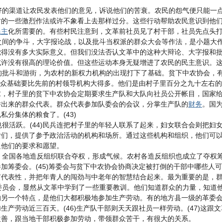
好的渠道让农民发表他们的意见，诉说他们的苦衰。农民的怨气便只能一
时的一些激烈作法或许不象看上去那样过分。这些行动帮助农民意识到他
民主
化所需要的。有些村民注意到，文革前社员见了村干部，社员先点头
间的争斗，大字报论战，以及批斗当权派的群众大会等作法，是小题大作
觉得没有多大实际意义。但我们没法否认文革中的这种大辩论、大字报和
或许没有很高的理论价值。但这些运动本身无疑增进了农民的民主意识。
批斗和游街，为农村的新权力机构的出现打下了基础。贫下中农协会，有
的群众基础要比先前的村领导机构大得多。他们是由村子里百分之九十左右
，村子里的贫下中农协会定期要求生产队和大队向社员公开帐目，国家给村
举出来的群众代表。群众代表参加队委会的会议，分掌生产队的
财务
。国
分集体的粮食了。(43)
活跃。(44)民兵连把村子里的年轻人联系了起来，妇女联合会则把妇
女们，提供了参予政治活动的机构和场所。通过这些机构和组织，他们可
足他们的要求和愿望。
全国各地造反组织联合夺权，形成气候。农村各造反组织也成立了夺权筹
加筹委会。(45)筹委会与贫下中农协会协商决定被打倒的干部中哪些人
有代表性，并把年青人的闯劲与中老年的智慧结合起来。最为重要的是，
员会，显然从文革中学到了一些重要教训。他们知道群众的力量，知道他
的另一个特点，是他们大都积极地参加生产劳动。有的地方县一级的革委
生产劳动近三百天。(46)生产队干部则天天跟社员一样劳动。(47)这
改善，跟当地干部积极参加劳动，带领群众苦干，有很大的关系。