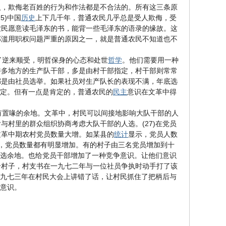
人，欺侮老百姓的行为和作法都是不合法的。所有这三条原
5)中国
历史
上下几千年，普通农民几乎总是受人欺侮，受
农民愿意读毛泽东的书，能背一些毛泽东的语录的缘故。这
部滥用职权问题严重的原因之一，就是普通农民不知道也不
逆来顺受，明哲保身的心态和处世
哲学
。他们需要用一种
许多地方的生产队干部，多是由村干部指定，村干部则常常
都是由社员选举。如果社员对生产队长的表现不满，年底选
说定。但有一点是肯定的，普通农民的
民主
意识在文革中得
置喙的余地。文革中，村民可以间接地影响大队干部的人
村里的群众组织协商考虑大队干部的人选。(27)在党员
文革中期农村党员数量大增。如某县的
统计
显示，党员人数
子里，党员数量都有明显增加。有的村子由三名党员增加到十
挑选余地。也给党员干部增加了一种竞争意识。让他们意识
个村子，村支书在一九七二年与一位社员争执时动手打了该
一九七三年在村民大会上讲错了话，让村民抓住了把柄后与
主意识。