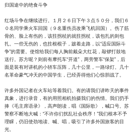
归国途中的绝食斗争
红场斗争在继续进行。１月２６日下午３点５０分，我们６
０名同学乘火车回国（９名重伤员改乘飞机回国）。伤了筋
骨的、脸上有伤的，该拄拐杖的就拄拐杖，该包扎的则包
扎。一些无伤的，也拄根棍子，跛着走路，以“适应国际斗
争”的需要。使馆给我们每人胸前戴朵大红花，敲锣打鼓地
送行。苏方呢？则前有摩托车“开道”，两旁警车“保架”，后
面是装有对讲机的小轿车压阵，几十公里，一路绿灯。几十
名革命豪气冲天的中国学生，已经弄得他们心惊胆战了。
许多外国记者在火车站等着我们。有的请我们讲昨天的事件
真象，进行录音，有的用照相机拍摄我们的伤情。我们扔手
捧《毛主席语录》，高声朗读，唱《国际歌》，喊口号。苏
警察不断地大喊：“不许你们扰乱社会秩序！”我们根本不予
理睬，仍旧使劲地读、喊、唱，吸引了许多外国旅客的目
光。