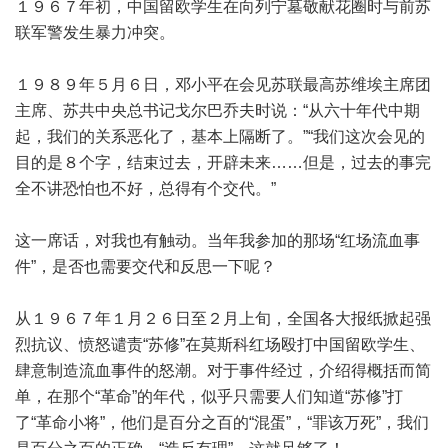
１９６７年初，中国留欧学生在向列宁墓敬献花圈时与前苏
联军警发生暴力冲突。
１９８９年５月６日，邓小平在会见苏联最高苏维埃主席团
主席、苏共中央总书记戈尔巴乔夫时说：“从六十年代中期
起，我们的关系恶化了，基本上隔断了。”“我们这次会见的
目的是８个字，结束过去，开辟未来……但是，过去的事完
全不讲恐怕也不好，总得有个交代。”
这一席话，对我也有触动。当年我参加的那场“红场流血事
件”，是否也需要交代和反思一下呢？
从１９６７年１月２６日至２月上旬，全国各大报纸掀起强
烈抗议、愤怒谴责“苏修”在莫斯科红场殴打中国留欧学生、
肆意制造流血事件的怒潮。对于事件经过，介绍得概括而简
单，在那个“革命”的年代，似乎只需要人们知道“苏修”打
了“革命小将”，他们是百分之百的“混蛋”，“罪该万死”，我们