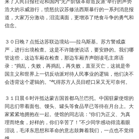
来了人民日报社论和国内“无产阶级革命造反派”举行的声势
浩大的示威游行，愤怒抗议苏修法西斯暴行的一系列消息报
道，大家万分激动，泪流满面，更增添了绝食斗争的勇气和
信念。
３０日晚７点抵达苏联边境站──拉乌斯基。苏方警戒森
严，进行出境检查。这是不许随便说话，要安静的。我们哪
管这些，这边车厢在检查，那边车厢齐声朗读毛主席语
录：“捣乱，失败，再捣乱，再失败，直至灭亡，这就是帝
国主义和世界上一切反动派对待人民事业的逻辑，他们决不
会违背这个逻辑的。”气得苏方人员目瞪口呆又无可奈何。
３１日晨６时许抵达蒙古国首都乌兰巴托。中国驻蒙使馆的
同志们带着面包、馒头、罐头等食品早已等待在月台上。大
家紧紧地拥抱在一起。使馆的同志说：“你们为正义、为真
理而绝食，好样的，你们辛苦了！”不少同学感动得流着眼
泪说，毛泽东思想和革命的意志鼓舞着我们，一点也不觉得
饿。