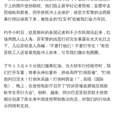
子上的围巾使劲勒绞。他们阻止新华社记者照相，妄图夺走
照相机和胶卷。同学拼死冲上去保护，使苏方军警的法西斯
暴行得以保留下来，被抢走的“红宝书”也被我们奋力夺回。
约半小时后，驻莫斯科的各国记者和不少市民闻讯赶来，红
场周围人山人海。苏军警的凶恶行径完全暴露在光天化日之
下。几位苏联老人高喊：“不要打他们！不要打学生！”有些
苏联工人还冒着危险冲上前来，引导我们撤出包围圈。
下午１３点４５分我们撤离红场。当大轿车行经闹市时，我
们打开车窗，将拳头伸出窗外，拼命高呼“打倒苏修”、“打倒
勃列日涅夫！打倒米高扬！打倒柯西金！”，高唱《国际
歌》。晚上，在使馆电影厅召开了“控诉苏修血腥镇压我留
欧学生罪行大会”。朝鲜、越南、阿尔巴尼亚驻苏联大使馆
都分别派了医生来中国使馆帮助救治伤员，对我们的行动表
示同情和支持。