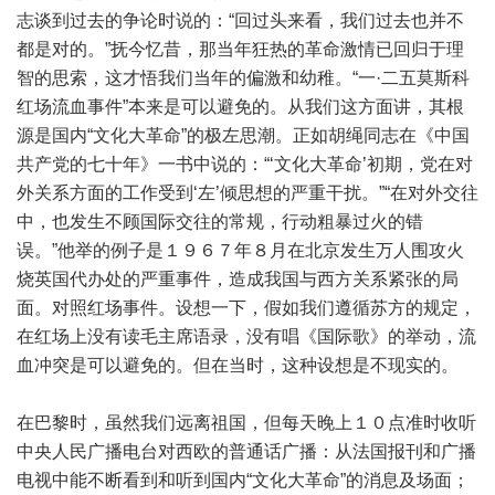
志谈到过去的争论时说的：“回过头来看，我们过去也并不
都是对的。”抚今忆昔，那当年狂热的革命激情已回归于理
智的思索，这才悟我们当年的偏激和幼稚。“一·二五莫斯科
红场流血事件”本来是可以避免的。从我们这方面讲，其根
源是国内“文化大革命”的极左思潮。正如胡绳同志在《中国
共产党的七十年》一书中说的：“‘文化大革命’初期，党在对
外关系方面的工作受到‘左’倾思想的严重干扰。”“在对外交往
中，也发生不顾国际交往的常规，行动粗暴过火的错
误。”他举的例子是１９６７年８月在北京发生万人围攻火
烧英国代办处的严重事件，造成我国与西方关系紧张的局
面。对照红场事件。设想一下，假如我们遵循苏方的规定，
在红场上没有读毛主席语录，没有唱《国际歌》的举动，流
血冲突是可以避免的。但在当时，这种设想是不现实的。
在巴黎时，虽然我们远离祖国，但每天晚上１０点准时收听
中央人民广播电台对西欧的普通话广播：从法国报刊和广播
电视中能不断看到和听到国内“文化大革命”的消息及场面；