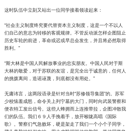
这时队伍中立刻又站出一位同学接着领读起来：
“社会主义制度终究要代替资本主义制度，这是一个不以人
们自己的意志为转移的客观规律。不管反动派怎样企图阻止
历史车轮的前进，革命或迟或早总会发生，并且将必然取得
胜利。”
“斯大林是中国人民解放事业的忠实朋友。中国人民对于斯
大林的敬爱，对于苏联的友谊，是完全出于诚意的，任何人
的挑拨离间，造谣诬蔑，到底都没有用处。”
无庸讳言，这两段语录是针对当时“苏修领导集团”的。苏军
少校恼羞成怒，命令关上列宁墓的大门，同时向武装警察和
便衣特工发出信号。这些人蜂拥而上连推带拉，企图冲散我
们的队伍。我们６９人手挽着手，放开喉咙高唱《国际
歌》。警察们气急败坏，硬是架走了我们一个小个子同学，