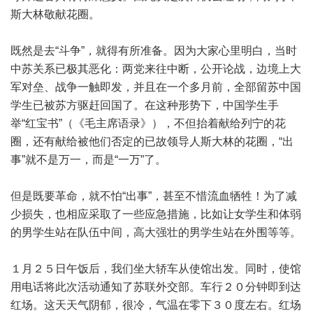
斯大林敬献花圈。
既然是去“斗争”，就得有所准备。因为大家心里明白，当时
中苏关系已极其恶化：两党来往中断，公开论战，边境上大
军对垒、战争一触即发，并且在一个多月前，全部留苏中国
学生已被苏方驱赶回国了。在这种形势下，中国学生手
举“红宝书”（《毛主席语录》），不但抬着献给列宁的花
圈，还有献给被他们否定的已故领导人斯大林的花圈，“出
事”就不是万一，而是“一万”了。
但是既要革命，就不怕“出事”，甚至不惜流血牺牲！为了减
少损失，也相应采取了一些应急措施，比如让女学生和体弱
的男学生站在队伍中间，高大强壮的男学生站在外围等等。
１月２５日午饭后，我们坐大轿车从使馆出发。同时，使馆
用电话将此次活动通知了苏联外交部。车行２０分钟即到达
红场。这天天气阴郁，很冷，气温在零下３０度左右。红场