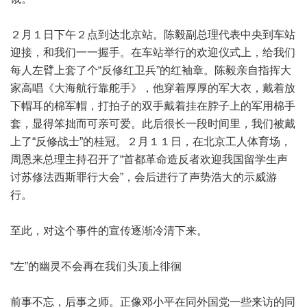
２月１日下午２点到达北京站。陈毅副总理代表中央到车站
迎接，和我们一一握手。在车站举行的欢迎仪式上，给我们
每人左臂上套了个“反修红卫兵”的红袖章。陈毅亲自指挥大
家高唱《大海航行靠舵手》，他穿着厚厚的军大衣，戴着放
下帽耳的棉军帽，打拍子的双手戴着挂在脖子上的军用棉手
套，显得笨拙而可亲可爱。此后很长一段时间里，我们被戴
上了“反修战士”的桂冠。２月１１日，在北京工人体育场，
周恩来总理主持召开了“首都革命造反者欢迎我国留学生声
讨苏修法西斯罪行大会”，会后进行了声势浩大的示威游
行。
至此，对这个事件的宣传逐渐冷清下来。
“左”的幽灵不会再在我们头顶上徘徊
前事不忘，后事之师。正像邓小平在同外国党一些来访的同