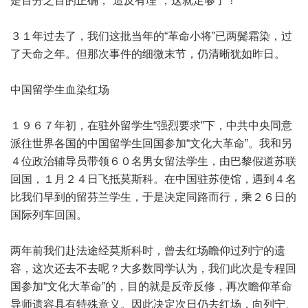
是百分之百的正确，“造反有理”，这就足够了！
３１年过去了，我们这批当年的“革命小将”已两鬓霜染，过
了天命之年。但那次事件的细微末节，仍清晰犹如昨日。
中国留学生血染红场
１９６７年初，在驻外留学生“强烈要求”下，中共中央同意
派往世界各国的中国留学生回国参加“文化大革命”。我和另
４位政治辅导员带领６０名男女留法学生，由巴黎假道苏联
回国，１月２４日飞抵莫斯科。在中国驻苏使馆，遇到４名
比我们早到的留芬兰学生，于是决定同路而行，乘２６日的
国际列车回国。
两年前我们赴法途经莫斯科时，曾去红场瞻仰过列宁的遗
容，这次还去不去呢？大多数同学认为，我们此次是专程回
国参加“文化大革命”的，目的就是反帝反修，再次瞻仰革命
导师遗容具有特殊意义。因此决定次日仍去红场，向列宁、