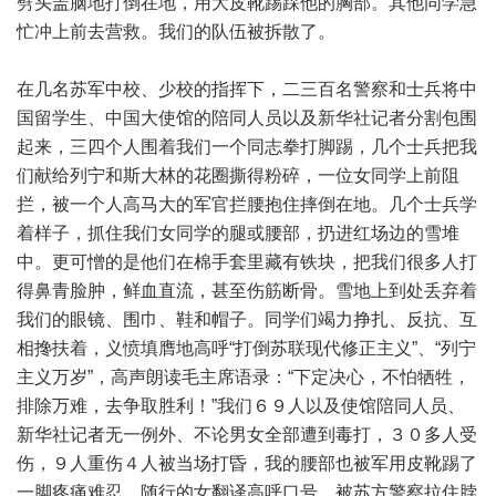
劈头盖脑地打倒在地，用大皮靴踢踩他的胸部。其他同学急
忙冲上前去营救。我们的队伍被拆散了。
在几名苏军中校、少校的指挥下，二三百名警察和士兵将中
国留学生、中国大使馆的陪同人员以及新华社记者分割包围
起来，三四个人围着我们一个同志拳打脚踢，几个士兵把我
们献给列宁和斯大林的花圈撕得粉碎，一位女同学上前阻
拦，被一个人高马大的军官拦腰抱住摔倒在地。几个士兵学
着样子，抓住我们女同学的腿或腰部，扔进红场边的雪堆
中。更可憎的是他们在棉手套里藏有铁块，把我们很多人打
得鼻青脸肿，鲜血直流，甚至伤筋断骨。雪地上到处丢弃着
我们的眼镜、围巾、鞋和帽子。同学们竭力挣扎、反抗、互
相搀扶着，义愤填膺地高呼“打倒苏联现代修正主义”、“列宁
主义万岁”，高声朗读毛主席语录：“下定决心，不怕牺牲，
排除万难，去争取胜利！”我们６９人以及使馆陪同人员、
新华社记者无一例外、不论男女全部遭到毒打，３０多人受
伤，９人重伤４人被当场打昏，我的腰部也被军用皮靴踢了
一脚疼痛难忍。随行的女翻译高呼口号，被苏方警察拉住脖