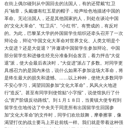
在街上偶尔碰到从中国回去的法国人，有的还臂戴“红卫
兵”袖章，头戴缀有红五星的帽子，绘声绘色地描述中国的
革命。无论法国人，还是其他国家的人，到处在谈论中国
的“文化大革命”、“红卫兵”、“小红书”。有赞成的，有反对
的。为此，巴黎某大学的外国留学生组织还牵头召开了一次
辩论会，辩论“中国文化大革命对世界文化、人类文明是个
大促进？还是大促退？”并邀请中国留学生参加辩论。中国
部分留学生和进修生经充分准备到会发言，着力抨击“大促
退”派，使大会最后表决时，“大促进”派占了多数。对同学更
具感召力的是国内来信，说什么如果不参加这场大革命，将
是终生最大的损失和遗憾。……以上种种，使绝大多数同学
不安心学习，渴望回国参加“文化大革命”，风风火火地进
行“造反”。甚至有同学到使馆贴“小字报”，说使馆执行了什
么“资产阶级反动路线”。到１月１８日，当黄镇大使专程到
留学生住地传达了中央关于同意所有出国留学生回国参
加“文化大革命”的文件时，同学们欢欣鼓舞，摩拳擦掌，像
渴望打仗的战士要马上开赴前线一样。我们就是带着这种强