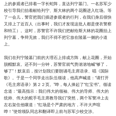
上的参观者已排着一字长蛇阵，直达列宁墓门。一名苏军少
校引导我们抬着献给列宁、斯大林的两个花圈进入红场。等
了一会儿，警官把我们插进参观者的行列，在我们身后很快
又排上了近百人（出事时，我们才发现这批人都是便衣警察
和特工）。这时，苏警官不许我们把献给斯大林的花圈抬上
列宁墓，争辩无效，我们不得不把它放在陵墓一侧的小道
上。
我们在列宁陵墓门前的大理石上排成方阵，献上花圈，开始
脱帽默哀。还不到一分钟，苏警官就气势汹汹地喊“够了，
够了”！默哀后，按计划我们要朗诵毛主席语录、唱《国际
歌》。于是一个同学走出队伍领读，他高声喊道：“请打开
《毛主席语录》第２２页。”哗，每人捧起了“红宝书”。领读
念道：“最高指示：我们伟大的领袖、伟大的导师、伟大的
统帅、伟大的舵手毛主席教导我们”突然，两个军警冲上去
左右架住他嚷道：“红场是个严肃的地方，不许大声喧
哗！”使馆领队同志和翻译即上前与苏军少校交涉。