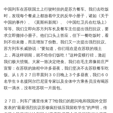
中国列车在苏联国土上行驶时挂的是苏方餐车。我们去吃饭
时，发现每个餐桌上都放着中文的反华小册子，诸如《关于
中国的事件》、《莫斯科新闻》、《中国红卫兵在红场上》
等等。我们立即向苏方列车长及餐车主任提出强烈抗议，要
求立即撤掉小册子。他们口头上答应，但下一餐吃饭时，看
到不但未撤，而且增加了份数。我们又一次提出强烈抗议。
苏方列车长威胁说：“要知道，你们现在是在苏联的领土
上，再这样胡闹，就不给你们饭吃！”这种蛮横行径，激起
我们极大愤慨。大家一致决定绝食。我们在毛主席像前庄严
宣誓：在苏联的旅程中许多昼夜，我们坚决不去苏联餐车吃
饭。从１月２７日早晨到３０日晚上３个多昼夜，我们６０
名学生９名援阿尔巴尼亚专家以及全体中方乘务员没有喝苏
联一滴水，没有吃苏联一片面包。
２７日，列车广播里传来了?给我们的慰问电和我国外交部
发表的“最最强烈抗议苏修疯狂镇压我留欧学生”的声明，传