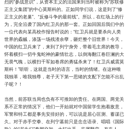
烈的“参战意识”，从资本主义的法国来到当时被称为“苏联修
正主义集团”的中心莫斯科的。正如同学们说，这是到了“修
正主义的老巢”、“反修斗争的最前线”。所以，在红场上的行
为，完全沿袭了国内红卫兵的那一套。正如回国后我们中的
一位代表向某高校作报告时说的：“红卫兵就是要杀向人类
世界的蟊贼，涤荡一场残渣余孽，砸烂整个旧世界！今天，
中国的红卫兵来了，来到了列宁身旁，带着毛主席的教导，
怀着横扫一切牛鬼蛇神的豪情壮志，以倒海翻江卷巨澜的大
无畏气魄，以横扫千军如卷席的勇猛杀来了！红卫兵威震莫
斯科！”听听，这就是当时的语言，当时的情绪。在这种唯
我独革，唯我独尊，老子天下第一思绪的支配下怎能不出乱
子呢？！
当然，前苏联当局也负有不可推卸的责任。在两国、两党关
系不正常的情况下，他们一开始就对中国留学生抱着敌意，
军警和特工都是事先安排好的，可以说是居心叵测、蓄谋已
久。对于赤手空拳、在列宁墓前只是念念语录、唱唱《国际