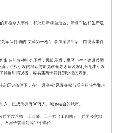
发生的开枪杀人事件，和此后新疆自治区、新疆军区和生产建
为军队打响的“文革第一枪”。事血案发生后，围绕该事件
纲”制造的各种社会矛盾；民族矛盾；军区与生产建设兵团
民矛盾；夺权引发的群众与原党政领导矛盾及权利分配中引发
不了解当时情况者，容易迷离于其扑朔纷纭的表象。
特定历史条件下，在“一月夺权”风暴夺权与反夺权斗争和冲
前夕，已成为拥有30万人、城乡结合的城市。
有兵团农八师、工二师、工一师（工四团）、兵团公交部
、石河子管理处等17个单位。