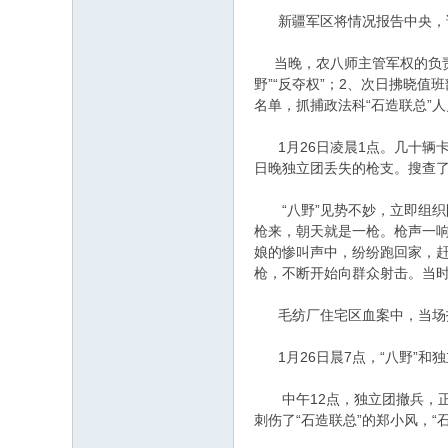
新疆军区将情况报告中央，说
当晚，农八师主管军权的负责人
野”“反夺权”；2、次日拂晓
名单，抓捕政法科“石造联总”
1月26日凌晨1点。几十辆卡
日晚独立团丢失的枪支。搜查了
“八野”见势不妙，立即组织
枪来，朝天就是一枪。枪声一响
娘的惨叫声中，纷纷跑回家，
枪，不断开始向群众射击。当时
毛纺厂住宅区血案中，当场打
1月26日晨7点，“八野”和
中午12点，独立团撤兵，正好
刺伤了“石造联总”的郑小风，