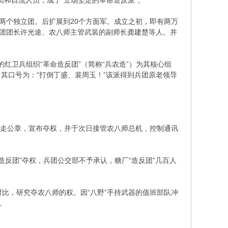
和自流人员，成了“立场坚定的革命造反派”。
师，两个独立团。后扩展到20个方面军。成立之初，即有两万
立团团长许光途、农八师主管武装的副师长龚建楚等人。并
的红卫兵组织“革命造反团”（简称“兵农造”）为其核心组
其口号为：“打倒丁盛、裴周玉！”该派得到兵团原老领导
夺走公章，宣布夺权，并于次日接管农八师总机，控制通讯
造反团”夺权，兵团公交部不予承认，糖厂“造反团”几百人
比，研究夺农八师的权。因“八野”手持武器的值班部队冲
。