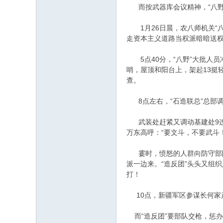
而按武器库会议精神，“八野”
1月26日晨，农八师机关“
走资本主义道路当权派暗暗送权
5点40分，“八野”大批人员
哨，屋顶和阳台上，架起13挺
查。
8点左右，“石造联总”总部调
武装处赶紧又调动基建处9连
万东高呼：“要文斗，不要武斗
霎时，愤怒的人群向防守部队
派一边来。“造反团”头头又组
打！
10点，新疆军区参谋长何家
而“造反团”要部队交枪，惩