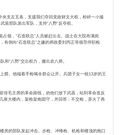
中央支左五条，支援我们夺回党政财文大权，粉碎一小撮
武装部队派出军队，支持“八野”反夺权。
装占领，“石造联总”人员被赶出去。战士在大院布满岗
，有倒向“石造联总”之嫌的师政委刘丙正等领导停职检
队和“八野”交出权力，撤出农八师。
上膛。他端着手枪喝令群众让开。兵团子女一校13岁的王
宣传毛主席的革命路线，劝他们放下武器，站到革命造反
院几座大楼内，架枪架炮固守，并回答：不交枪，弄火了再
上楼房的部队发起冲击。步枪、冲锋枪、机枪和楼顶的炮口