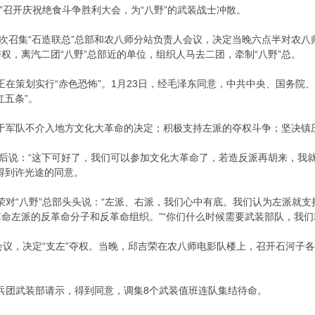
”召开庆祝绝食斗争胜利大会，为“八野”的武装战士冲散。
次召集“石造联总”总部和农八师分站负责人会议，决定当晚六点半对农八
权，离汽二团“八野”总部近的单位，组织人马去二团，牵制“八野”总。
在策划实行“赤色恐怖”。1月23日，经毛泽东同意，中共中央、国务院
红五条”。
军队不介入地方文化大革命的决定；积极支持左派的夺权斗争；坚决镇
说：“这下可好了，我们可以参加文化大革命了，若造反派再胡来，我就
得到许光途的同意。
对“八野”总部头头说：“左派、右派，我们心中有底。我们认为左派就支
命左派的反革命分子和反革命组织。”“你们什么时候需要武装部队，我们
议，决定“支左”夺权。当晚，邱吉荣在农八师电影队楼上，召开石河子各单
兵团武装部请示，得到同意，调集8个武装值班连队集结待命。