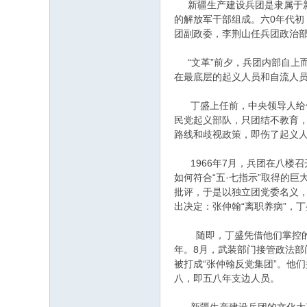
新疆生产建设兵团是隶属于新
的解放军干部组成。六0年代初
团副政委，李荆山任兵团政治
“文革”前夕，兵团内部自上而
在最底层的起义人员和自流人
丁盛上任前，中央领导人给他
民党起义部队，只团结不教育，
路线和歧视政策，即伤了起义
1966年7月，兵团在八楼召
如何符合“五·七指示”取得的
批评，于是以独立团党委名义
出决定：张仲翰“离职养病”，
随即，丁盛凭借他们掌控的复
年。8月，武装部门接管政法部
被打成“张仲翰反党集团”。他
八，即五八年支边人员。