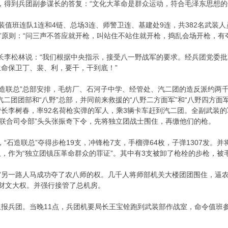
得到兵团副参谋长的答复：“文化大革命是群众运动，符合毛泽东思想的
值班连队1连和4链、总场3连、师警卫连、基建处9连，共382名武装
枪”原则：“问三声不答应就开枪，叫站住不站住就开枪，捣乱会场开枪，有
李松林说：“我们根据中央指示，接受八一野战军的要求。经兵团党委批准
命保卫丁、裴、利，要干，干到底！”
造联总”总部安排，毛纺厂、石河子中学、经管处、汽二团的造反派约两千多
汽二团团部和“八野”总部，并同前来救援的“八野二方面军”和“八野四方面
长李树春，率92名荷枪实弹的军人，乘3辆卡车赶到汽二团。全副武装的
反联合司令部”头头张振奇下令，先将独立团战士围住，再缴他们的枪。
石造联总”夺得步枪19支，冲锋枪7支，手榴弹64枚，子弹1307发。
，作为“独立团镇压革命群众的罪证”。其中有3支被卸了枪栓的步枪，被
”另一路人马成功夺了农八师的权。几千人将师部机关大楼团团围住，逼
财文大权。并强行接管了总机房。
兵团。当晚11点，兵团机要局长王宝铨跑到武装部作战室，命令值班参