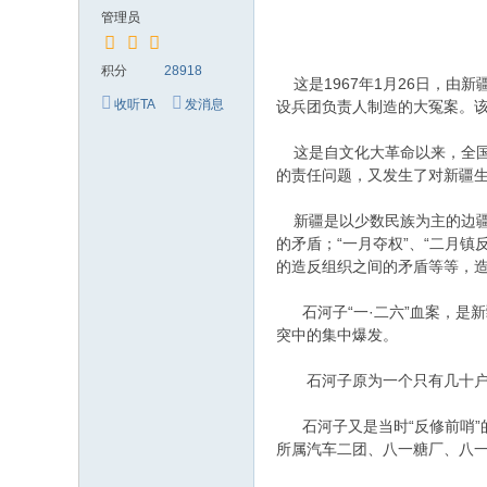
究
管理员
网
积分
28918
这是1967年1月26日，由
收听TA
发消息
设兵团负责人制造的大冤案。该
这是自文化大革命以来，全国
的责任问题，又发生了对新疆生
新疆是以少数民族为主的边疆
的矛盾；“一月夺权”、“二月
的造反组织之间的矛盾等等，造
石河子“一·二六”血案，是新
突中的集中爆发。
石河子原为一个只有几十户人
石河子又是当时“反修前哨”
所属汽车二团、八一糖厂、八一