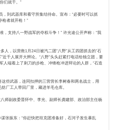
你们就干。”
人员，到武器库和看守所集结待命。宣布：“必要时可以抓
夺枪者就开枪！”
，支持八一野战军的夺权斗争！” 许光途公开声称：“我
人，以营救1月24日被汽二团“八野”从工四团抓去的“石
军”近千人展开大辫论。“八野”头头赶紧打电话给独立团，要
军人端着上了刺刀的步枪、冲锋枪冲进辩论的人群，“石造
并将这些武器，连同扣押的三营营长李树春和两名战士，用
毛纺厂工人带回厂里，藏进羊毛仓库。
农八师副政委晋怀中、李光、副师长龚建部、政治部主任杨
谋张振东：“你赶快把坦克团准备好，石河子发生暴乱