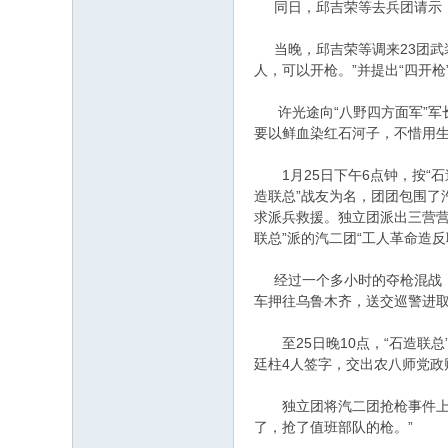
同日，邱吉荣等去兵团请示，
当晚，邱吉荣等调来23团武装
人，可以开枪。”并提出“四开
许光途向“八野四方面军”军长
要以鲜血染红石河子，不惜用生
1月25日下午6点钟，按“石
造联总”战友为名，团团包围了
求派兵救援。独立团派出三营营
联总”派的汽二团“工人革命造
经过一个多小时的夺枪混战，“
车押往乌鲁木齐，送交巡警进取
至25日晚10点，“石造联总
廷柱4人签字，交出农八师党政
独立团将汽二团抢枪事件上报
了，抢了值班部队的枪。”