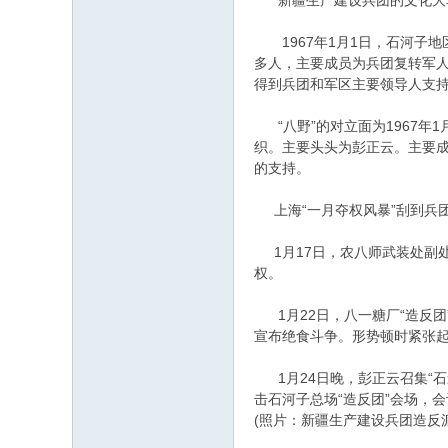
新疆生产建设兵团的文化大革命
1967年1月1日，石河子地区
多人，主要成员为兵团复转军人
得到兵团和军区主要领导人支
“八野”的对立面为1967年1
织。主要头头为彭正云。主要成
的支持。
上海“一月夺权风暴”刮到兵
1月17日，农八师武装处副处
权。
1月22日，八一糖厂“造反团
宣布绝食斗争。形势顿时紧张
1月24日晚，彭正云召集“石
击石河子总场“造反团”会场，
(照片：新疆生产建设兵团造反