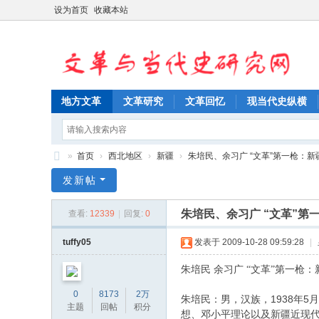
设为首页
收藏本站
地方文革
文革研究
文革回忆
现当代史纵横
»
首页
›
西北地区
›
新疆
›
朱培民、余习广 “文革”第一枪：新疆石
文
发新帖
革
朱培民、余习广 “文革”第
查看:
12339
|
回复:
0
与
当
tuffy05
发表于 2009-10-28 09:59:28
|
代
朱培民 余习广
“文革”第一枪：
史
0
8173
2万
朱培民：男，汉族，1938年
研
主题
回帖
积分
想、邓小平理论以及新疆近现