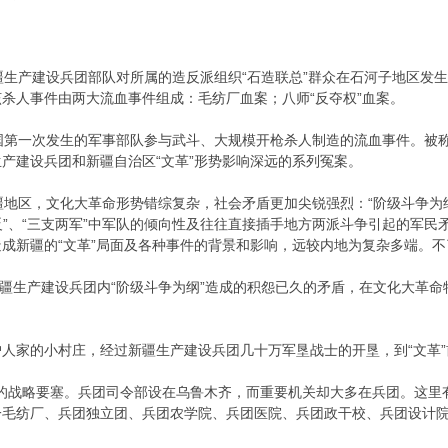
新疆生产建设兵团部队对所属的造反派组织“石造联总”群众在石河子地区
杀人事件由两大流血事件组成：毛纺厂血案；八师“反夺权”血案。
第一次发生的军事部队参与武斗、大规模开枪杀人制造的流血事件。被称
产建设兵团和新疆自治区“文革”形势影响深远的系列冤案。
地区，文化大革命形势错综复杂，社会矛盾更加尖锐强烈：“阶级斗争为
镇反”、“三支两军”中军队的倾向性及往往直接插手地方两派斗争引起的军
成新疆的“文革”局面及各种事件的背景和影响，远较内地为复杂多端。
疆生产建设兵团内“阶级斗争为纲”造成的积怨已久的矛盾，在文化大革命
家的小村庄，经过新疆生产建设兵团几十万军垦战士的开垦，到“文革”
的战略要塞。兵团司令部设在乌鲁木齐，而重要机关却大多在兵团。这里
毛纺厂、兵团独立团、兵团农学院、兵团医院、兵团政干校、兵团设计院