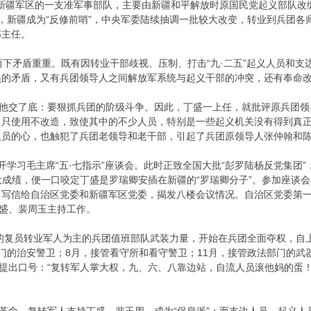
疆军区的一支准军事部队，主要由新疆和平解放时原国民党起义部队改
，新疆成为“反修前哨”，中央军委陆续抽调一批较大改变，转业到兵团各师
部主任。
下矛盾重重。既有因转业干部歧视、压制、打击“九·二五”起义人员和支
员的矛盾，又有兵团领导人之间解放军系统与起义干部的冲突，还有奉命
交了底：要狠抓兵团的阶级斗争。因此，丁盛一上任，就批评原兵团领导
只使用不改造，致使其中的不少人员，特别是一些起义机关没有得到真正
人员的心，也触犯了兵团老领导和老干部，引起了兵团原领导人张仲翰和
开学习毛主席“五·七指示”座谈会。此时正致全国大批“彭罗陆杨反党集团”
巨大成绩，便一口咬定丁盛是罗瑞卿安插在新疆的“罗瑞卿分子”。参加座
，写信给自治区党委和新疆军区党委，揭发八楼会议情况。自治区党委第一
丁盛、裴周玉主持工作。
员转业军人为主的兵团值班部队武装力量，开始在兵团全面夺权，自上而
门的治安警卫；8月，接管看守所和看守警卫；11月，接管政法部门的
们提出口号：“复转军人掌大权，九、六、八靠边站，自流人员滚他妈的蛋！”