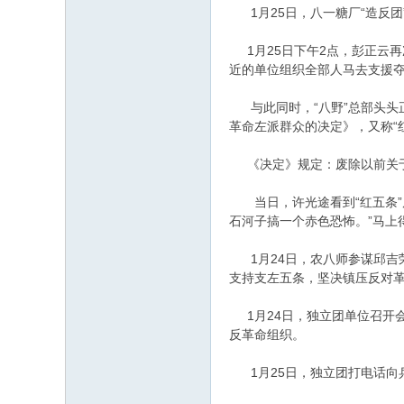
1月25日，八一糖厂“造反团
1月25日下午2点，彭正云再
近的单位组织全部人马去支援夺
与此同时，“八野”总部头头正
革命左派群众的决定》，又称“
《决定》规定：废除以前关于
当日，许光途看到“红五条”后
石河子搞一个赤色恐怖。”马上
1月24日，农八师参谋邱吉荣
支持支左五条，坚决镇压反对革
1月24日，独立团单位召开会
反革命组织。
1月25日，独立团打电话向