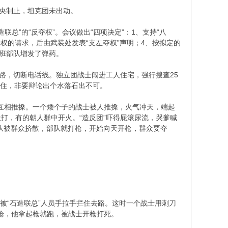
央制止，坦克团未出动。
”的“反夺权”。会议做出“四项决定”：1、支持“八
夺权的请求，后由武装处发表“支左夺权”声明；4、按拟定的
值班部队增发了弹药。
路，切断电话线。独立团战士闯进工人住宅，强行搜查25
围住，非要辩论出个水落石出不可。
互相推搡。一个矮个子的战士被人推搡，火气冲天，端起
打，有的朝人群中开火。“造反团”吓得屁滚尿流，哭爹喊
队被群众挤散，部队就打枪，开始向天开枪，群众要夺
被“石造联总”人员手拉手拦住去路。这时一个战士用刺刀
支枪，他拿起枪就跑，被战士开枪打死。