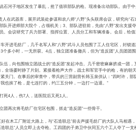
石河子地区发生了暴乱，抢了值班部队的枪。现准备出动部队。由于中
在武器库，展开武装处参谋和农八师“八野”头头联席会议，研究向“石造联总
值班部队开进师部大院个，占领机关；3、部队进驻前，先由“八野”发出支援
人员。会议研究了兵力部署、指挥位置、人员分工和车辆准备。会后，给
车开进毛纺厂，几千名军人和“八野”武斗人员包围了工人住宅区，封锁道
3个多小时，一无所获。4点，独立团准备撤兵，但为“造反团”人员团团
队伍，向包围独立团战士的“造反团”发起冲击。几千密密麻麻挤成一团，
，全场霎时静了片刻。紧接着枪声大作，战士和军官手中的枪，有的朝天
赶紧关门。在事后的审查中，带兵的三营副营长韩玉泉供认：“四时许，部
我也挨了枪，是七连打的，约三五分钟，一边打一边退。”
死4人，伤7人，送医院后又死1人。
独立团再次将毛纺厂住宅区包围，抓走“造反团”一些骨干。
在木工厂附近大路上，与“石造联总”前去声援毛纺厂的大队人马相遇，
“石造联总”人员立即上去夺枪。工四团的子弟卫中伙同五六个工人夺了一