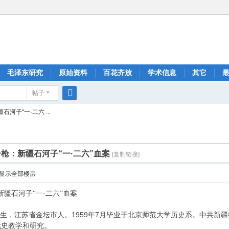
毛泽东研究
原始资料
百花齐放
学术信息
其它
帖子
搜
河子“一·二六 ...
索
一枪：新疆石河子“一·二六”血案
[复制链接]
显示全部楼层
新疆石河子“一·二六”血案
5月生，江苏省金坛市人。1959年7月毕业于北京师范大学历史系。中共
代史教学和研究。