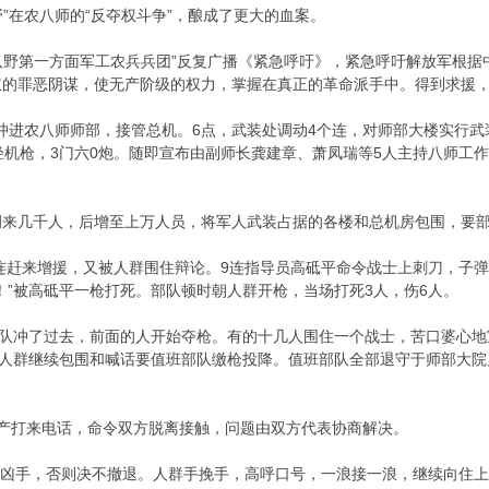
在农八师的“反夺权斗争”，酿成了更大的血案。
八野第一方面军工农兵兵团”反复广播《紧急呼吁》，紧急呼吁解放军根据
的罪恶阴谋，使无产阶级的权力，掌握在真正的革命派手中。得到求援，
冲进农八师师部，接管总机。6点，武装处调动4个连，对师部大楼实行武
轻机枪，3门六0炮。随即宣布由副师长龚建章、萧凤瑞等5人主持八师工作
来几千人，后增至上万人员，将军人武装占据的各楼和总机房包围，要部
赶来增援，又被人群围住辩论。9连指导员高砥平命令战士上刺刀，子弹
！”被高砥平一枪打死。部队顿时朝人群开枪，当场打死3人，伤6人。
冲了过去，前面的人开始夺枪。有的十几人围住一个战士，苦口婆心地
织人群继续包围和喊话要值班部队缴枪投降。值班部队全部退守于师部大
产打来电话，命令双方脱离接触，问题由双方代表协商解决。
办凶手，否则决不撤退。人群手挽手，高呼口号，一浪接一浪，继续向住