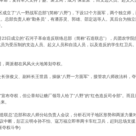
，复转军人支持丁盛、裴玉周，成为“保皇派”；而支边人员、起义人员
成立了“八一野战军总部”(简称“八野”)，下设12个方面军，两个独立
。总部负责人称“勤务员”，有潘苏灵、郭雄、邵定远等人。其后台为独
持。
月23日成立的“石河子革命造反联络总部（简称“石造联总”），兵团农学院
员为受压制的支边人员、起义人员和自流人员，以及造反的学生红卫兵。
团，两派都在风风火火地筹划夺权。
长张俊义、副科长王世昌，操纵“八野一方面军”，接管农八师政法科，
”宣布夺权，但公章却让糖厂领导人给了“八野”的“红色造反司令部”。而且
起来。
造联总”总部和农八师分站负责人会议，分析石河子地区形势和两派力量对
会议中断，彭正云明令孙不怕、寇万福立即率两卡车红卫兵，赶到总场支援
派夺权斗争)