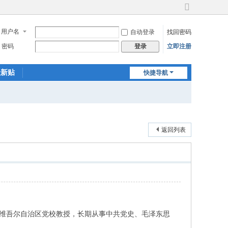
切
换
用户名
自动登录
找回密码
到
宽
密码
立即注册
登录
版
最新贴
快捷导航
返回列表
新疆维吾尔自治区党校教授，长期从事中共党史、毛泽东思