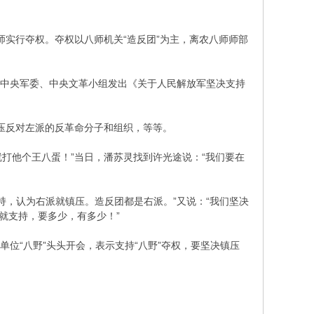
师实行夺权。夺权以八师机关“造反团”为主，离农八师师部
、中央军委、中央文革小组发出《关于人民解放军坚决支持
压反对左派的反革命分子和组织，等等。
打他个王八蛋！”当日，潘苏灵找到许光途说：“我们要在
持，认为右派就镇压。造反团都是右派。”又说：“我们坚决
就支持，要多少，有多少！”
位“八野”头头开会，表示支持“八野”夺权，要坚决镇压