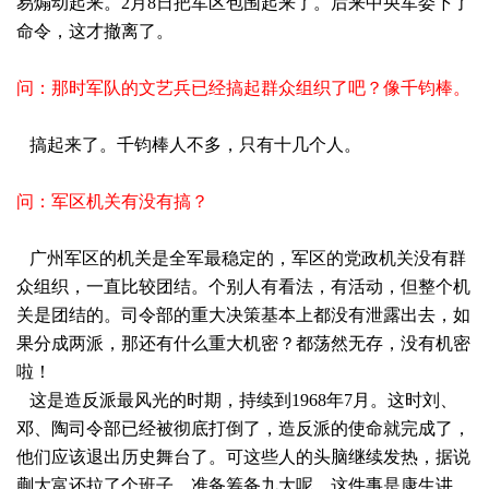
易煽动起来。2月8日把军区包围起来了。后来中央军委下了
命令，这才撤离了。
问：那时军队的文艺兵已经搞起群众组织了吧？像千钧棒。
搞起来了。千钧棒人不多，只有十几个人。
问：军区机关有没有搞？
广州军区的机关是全军最稳定的，军区的党政机关没有群
众组织，一直比较团结。个别人有看法，有活动，但整个机
关是团结的。司令部的重大决策基本上都没有泄露出去，如
果分成两派，那还有什么重大机密？都荡然无存，没有机密
啦！
这是造反派最风光的时期，持续到1968年7月。这时刘、
邓、陶司令部已经被彻底打倒了，造反派的使命就完成了，
他们应该退出历史舞台了。可这些人的头脑继续发热，据说
蒯大富还拉了个班子，准备筹备九大呢。这件事是康生讲