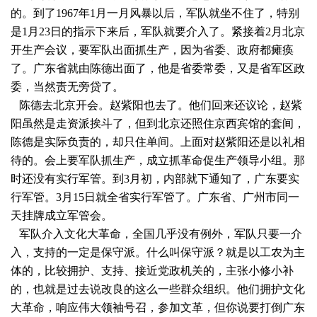
的。到了1967年1月一月风暴以后，军队就坐不住了，特别
是1月23日的指示下来后，军队就要介入了。紧接着2月北京
开生产会议，要军队出面抓生产，因为省委、政府都瘫痪
了。广东省就由陈德出面了，他是省委常委，又是省军区政
委，当然责无旁贷了。
陈德去北京开会。赵紫阳也去了。他们回来还议论，赵紫
阳虽然是走资派挨斗了，但到北京还照住京西宾馆的套间，
陈德是实际负责的，却只住单间。上面对赵紫阳还是以礼相
待的。会上要军队抓生产，成立抓革命促生产领导小组。那
时还没有实行军管。到3月初，内部就下通知了，广东要实
行军管。3月15日就全省实行军管了。广东省、广州市同一
天挂牌成立军管会。
军队介入文化大革命，全国几乎没有例外，军队只要一介
入，支持的一定是保守派。什么叫保守派？就是以工农为主
体的，比较拥护、支持、接近党政机关的，主张小修小补
的，也就是过去说改良的这么一些群众组织。他们拥护文化
大革命，响应伟大领袖号召，参加文革，但你说要打倒广东