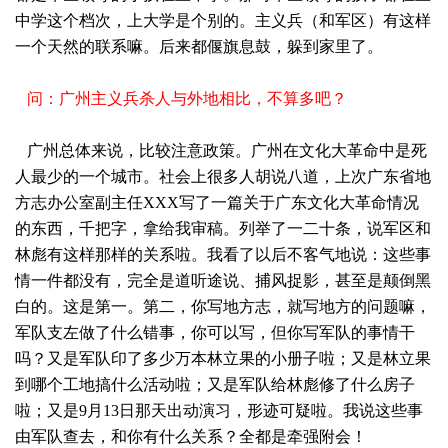
中学这个档次，上大学是个别的。主义兵（和军区）有这样
一个天然的联系嘛。后来都偃旗息鼓，躲到家里了。
问：广州主义兵杀人与外地相比，不算多吧？
广州总体来说，比较注意政策。广州在文化大革命中是死
人最少的一个城市。社会上很多人胡说八道，上次广东省地
方志办公室副主任XXX写了一篇关于广东文化大革命情况
的东西，千把字，拿给我审稿。列举了一二十条，说军区和
林彪有这样那样的关系啦。我看了以后不客气地说：这些事
情一件都没有，完全是道听途说、捕风捉影，甚至是颠倒黑
白的。这是第一。第二，你写地方志，就写地方的问题嘛，
军队支左做了什么错事，你可以写，但你写军队的事情干
吗？又是军队印了多少万本林立果的小册子啦；又是林立果
到哪个工地搞什么活动啦；又是军队给林彪修了什么房子
啦；又是9月13日那天出动演习，形迹可疑啦。我说这些事
由军队查去，和你有什么关系？全都是牵强附会！