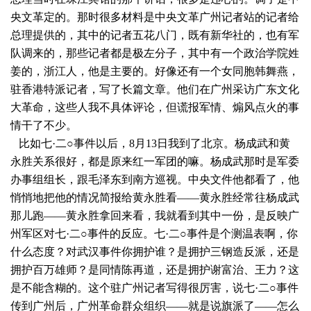
央文革定的。那时很多材料是中央文革广州记者站的记者给
总理提供的，其中的记者五花八门，既有新华社的，也有军
队调来的，那些记者都是极左分子，其中有一个政治学院姓
姜的，浙江人，他是主要的。好像还有一个女同胞韩舞燕，
驻香港特派记者，写了长篇文章。他们在广州采访广东文化
大革命，这些人我不具体评论，但谎报军情、煽风点火的事
情干了不少。
比如七·二○事件以后，8月13日我到了北京。杨成武和黄
永胜关系很好，都是原来红一军团的嘛。杨成武那时是军委
办事组组长，跟毛泽东到南方巡视。中央文件他都看了，他
悄悄地把他的情况简报给黄永胜看——黄永胜经常往杨成武
那儿跑——黄永胜拿回来看，我就看到其中一份，是反映广
州军区对七·二○事件的反应。七·二○事件是个测温表啊，你
什么态度？对武汉事件你拥护谁？是拥护三钢造反派，还是
拥护百万雄师？是同情陈再道，还是拥护谢富治、王力？这
是不能含糊的。这个驻广州记者写得很厉害，说七·二○事件
传到广州后，广州革命群众组织——就是说旗派了——怎么