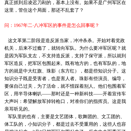
真正抓到后凌迟刀剐的，基本上没有。如果不是广州军区在
这里，管住这个局面，那还不乱套了？
问：1967年二·八冲军区的事件是怎么回事呢？
这文革第二阶段是造反派当家，冲冲杀杀。开始对着党政
机关，后来不过瘾了，就转向军队。为什么要冲军区呢？就
是因为军队支左，不支持造反派，支持了保守派，所以就到
军区造反，把军区包围起来。既有地方的，也有军队的，地
方的就是中大红旗、珠影（东方红），都是些知识分子。这
知识分子既是受害者，也是害人者。珠影有些演员、编导，
要保自己过关，为了活命，就不惜踩着别人。他们包围着军
区，用半导体喇叭——那时还是一种新科技——开着宣传车
大声叫：希望解放军掉转枪口，对准你们的指挥员。这是我
亲耳听见的。
军队里的也有，主要是文艺团体，歌舞团的、文工团的、
体工队的，小知识分子，都是过去不受重用的，这些人也容