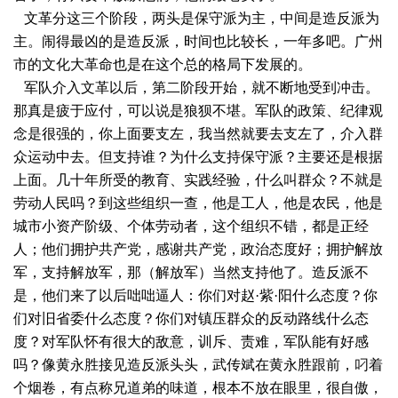
文革分这三个阶段，两头是保守派为主，中间是造反派为
主。闹得最凶的是造反派，时间也比较长，一年多吧。广州
市的文化大革命也是在这个总的格局下发展的。
军队介入文革以后，第二阶段开始，就不断地受到冲击。
那真是疲于应付，可以说是狼狈不堪。军队的政策、纪律观
念是很强的，你上面要支左，我当然就要去支左了，介入群
众运动中去。但支持谁？为什么支持保守派？主要还是根据
上面。几十年所受的教育、实践经验，什么叫群众？不就是
劳动人民吗？到这些组织一查，他是工人，他是农民，他是
城市小资产阶级、个体劳动者，这个组织不错，都是正经
人；他们拥护共产党，感谢共产党，政治态度好；拥护解放
军，支持解放军，那（解放军）当然支持他了。造反派不
是，他们来了以后咄咄逼人：你们对赵·紫·阳什么态度？你
们对旧省委什么态度？你们对镇压群众的反动路线什么态
度？对军队怀有很大的敌意，训斥、责难，军队能有好感
吗？像黄永胜接见造反派头头，武传斌在黄永胜跟前，叼着
个烟卷，有点称兄道弟的味道，根本不放在眼里，很自傲，