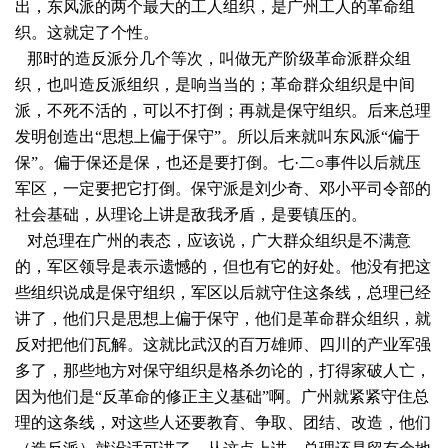
出，东风派的两个最大的工人组织，是广州工人的革命组
织。这就定了个性。
那时的造反派分几个等次，叫做无产阶级革命派群众组
织，也叫造反派组织，是响当当的；革命群众组织是中间
派，不死不活的，可以不打倒；再就是保守组织。后来总理
发明创造出“思想上偏于保守”。所以后来就叫东风派“偏于
保”。偏于保还是保，也还是要打倒。七·二○事件以后就压
军区，一定要把它打倒。保守派是刘少奇、邓小平司令部的
社会基础，从理论上讲是敌我矛盾，是要镇压的。
对总理在广州的表态，应该说，广大群众组织是不满意
的，军区领导是表示遗憾的，但也有它的好处。他没有把这
些组织说成是保守组织，军区以后就守住这条线，总理已经
讲了，他们只是思想上偏于保守，他们是革命群众组织，就
反对把他们瓦解。这就比武汉的百万雄师、四川的产业军强
多了，那些地方对保守组织是格杀勿论的，打得家破人亡，
因为他们是“反革命的修正主义基础”啊。广州就紧紧守住总
理的这条线，对这些人还要教育、争取、团结、改造，他们