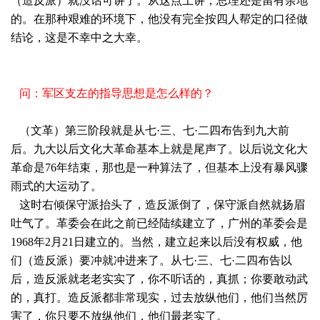
（造反派）就没话可讲了。从这点上讲，总理还是留有余地
的。在那种艰难的环境下，他没有完全按四人帮定的口径做
结论，这是不幸中之大幸。
问：军区支左的指导思想是怎么样的？
（文革）第三阶段就是从七·三、七·二四布告到九大前
后。九大以后文化大革命基本上就是尾声了。以后说文化大
革命是76年结束，那也是一种算法了，但基本上没有暴风骤
雨式的大运动了。
这时右倾保守派抬头了，造反派倒了，保守派自然就扬眉
吐气了。革委会在此之前已经陆续建立了，广州的革委会是
1968年2月21日建立的。当然，建立起来以后没有权威，他
们（造反派）要冲就冲进来了。从七·三、七·二四布告以
后，造反派就老老实实了，你不听话的，真抓；你要敢动武
的，真打。造反派都非常现实，过去放纵他们，他们当然厉
害了，你只要不放纵他们，他们最老实了。