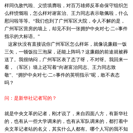
样同仇敌忾啦、义愤填膺啦，对百万雄师反革命保守组织怎
么样愤慨啦，怎么样对谢富治、王力同志表示敬佩啦，什么
慰问啦等等。“我们也到了广州军区大院，令人不解的是，
广州军区营房的墙上，却见不到一张拥护中央对七·二○事件
指示的大标语。”
这家伙没有直接说你广州军区怎么样坏，就像说廉颇一饭
三矢，一顿饭拉三泡屎，还能上阵吗？这廉颇的前途就被葬
送了。我很纳闷，广州军区表了态了呀，不对呀。我回来一
看，（军区）墙上还写着“向谢富治同志、王力同志致
敬”、“拥护中央对七·二○事件的英明指示”呢，敢不表态
吗？
问：是新华社记者写的？
就是中央文革的记者，刚才说了，来自四面八方，有新华社
的，也有从一些大学调来的，也有从军队调来的，都打着中
央文革记者站的名义，其实什么人都有。哪个人写的我不知