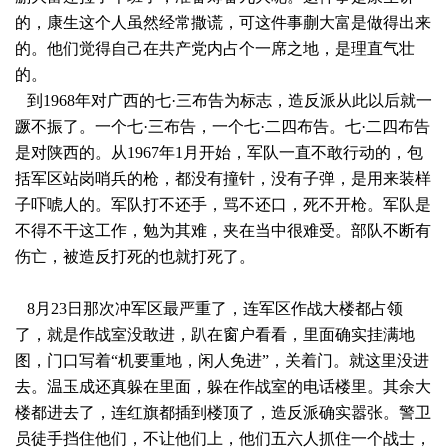
的，康生这个人虽然经常撒谎，可这件事蒯大富是做得出来
的。他们觉得自己在共产党内占个一席之地，是理直气壮
的。
到1968年对广西的七·三布告为标志，造反派从此以后就一
蹶不振了。一个七·三布告，一个七·二四布告。七·二四布告
是对陕西的。从1967年1月开始，军队一直不敢行动的，包
括军区站岗哨兵的枪，都没有撞针，没有子弹，是用来装样
子吓唬人的。军队打不还手，骂不还口，死不开枪。军队是
不得不干这工作，勉为其难，夹在当中很难受。部队不断有
伤亡，被造反打死的也就打死了。
8月23日
那次冲军区最严重了，连军区作战大楼都占领
了，就是作战室没敢进，趴在窗户看看，里面确实挂满地
图，门口写着“机要重地，闲人免进”，关着门。就这里没进
去。温玉成还真躲在里面，躲在作战室的电话楼里。其余大
楼都进去了，连红旗都插到楼顶了，造反派确实嚣张。警卫
员徒手挡住他们，不让他们上，他们五六人抓住一个战士，