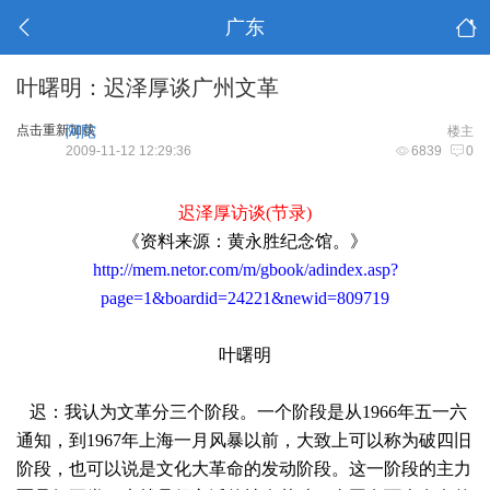
广东
叶曙明：迟泽厚谈广州文革
点击重新加载
阿陀
楼主
2009-11-12 12:29:36
6839
0
迟泽厚访谈(节录)
《资料来源：黄永胜纪念馆。》
http://mem.netor.com/m/gbook/adindex.asp?
page=1&boardid=24221&newid=809719
叶曙明
迟：我认为文革分三个阶段。一个阶段是从1966年五一六
通知，到1967年上海一月风暴以前，大致上可以称为破四旧
阶段，也可以说是文化大革命的发动阶段。这一阶段的主力