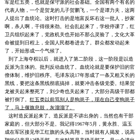
军是红五类，也就是保守派的社会基础。全国有两个有名的
代表人物，一个是贺龙的儿子贺鹏飞，一个是谭力夫，这两
人提出了血统论。这时打击的是地富反坏右这一批人，抄家
啊，杀人啊，干得很来劲。社会乱起来了，学校停课了，红
卫兵组织起来了，党政机关也开始不那么灵验了，文化大革
命被提到日程上，全国人民都卷进去了。群众都发动起来
了，开始形成一个气候了。
到了上海夺权以后，就进入了第二阶段，这一阶段是以造
反派为主体的。批判反动血统了。血统论就是要保护旧的官
僚体制，维护旧秩序。毛泽东说17年形成了一条又粗又长的
黑线，要把这条黑线彻底搞掉，就要冲击各级党委。结果贺
龙被关起来整死了，刘少奇也关起来了，大部分高级干部都
被打倒了。
红五类以前骂别人是狗崽子，现在自己变狗崽子
了，马上偃旗息鼓，灰溜溜了。
这时造反派起来了。造反派是不讲出身的，当然也有干部
家庭的，但大部分不是。我记得1967年5月，黄永胜、温玉
成在军区接见华工红旗的头头高翔，当时就有人揭发，说高