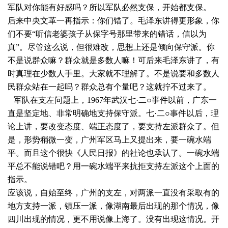
军队对你能有好感吗？所以军队必然支保，开始都支保。
后来中央文革一再指示：你们错了。毛泽东讲得更形象，你
们不要“听信老婆孩子从保字号那里带来的错话，信以为
真”。尽管这么说，但很难改，思想上还是倾向保守派。你
不是说群众嘛？群众就是多数人嘛！可后来毛泽东讲了，有
时真理在少数人手里。大家就不理解了。不是说要和多数人
民群众站在一起吗？群众总有个量吧？这就拧不过来了。
军队在支左问题上，1967年武汉七·二○事件以前，广东一
直是坚定地、非常明确地支持保守派。七·二○事件以后，理
论上讲，要改变态度、端正态度了，要支持左派群众了。但
是，形势稍微一变，广州军区马上又提出来，要一碗水端
平。而且这个很快《人民日报》的社论也承认了。一碗水端
平总不能说错吧？用一碗水端平来抗拒支持左派这个上面的
指示。
应该说，自始至终，广州的支左，对两派一直没有采取有的
地方支持一派，镇压一派，像湖南最后出现的那个情况，像
四川出现的情况，更不用说像上海了。没有出现这情况。开