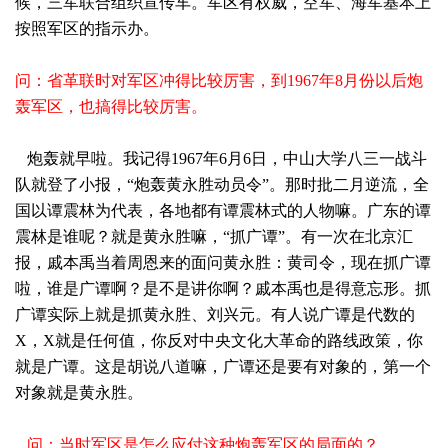
候，三军联合组织宣传车。军区有权威，空军、海军基本上
按照军区的指示办。
问：省革联时对军区冲得比较厉害，到1967年8月份以后炮
轰军区，也搞得比较厉害。
炮轰就早啦。我记得1967年6月6日，中山大学八三一战斗
队就登了小报，“炮轰黄永胜动员令”。那时批二月逆流，全
国以谭震林为代表，各地都有谭震林式的人物嘛。广东的谭
震林是谁呢？就是黄永胜嘛，“抓广谭”。有一次在北京汇
报，戚本禹当着周恩来的面问黄永胜：黄司令，现在抓广谭
啦，谁是广谭啊？是不是讲你啊？戚本禹也是得意忘形。抓
广谭实际上就是抓黄永胜、刘兴元。有人说广谭是代数的
X，X就是任何值，你反对中央文化大革命的路线政策，你
就是广谭。这是胡说八道嘛，广谭还是要有对象的，第一个
对象就是黄永胜。
问：当时军区是怎么应付这种炮轰军区的局面的？