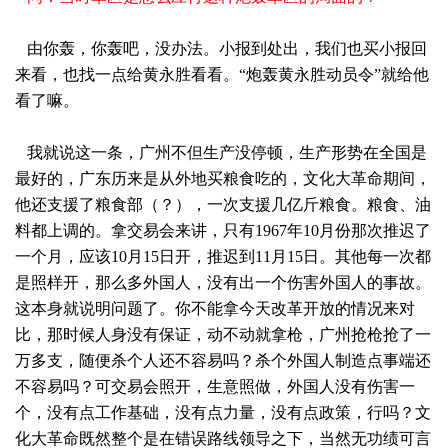
由你轰，你轰吧，没办法。小报到处出，我们也买小报回
来看，也找一点给黄永胜看看。“炮轰黄永胜动员令”就给他
看了嘛。
我就说这一条，广州不但生产没停顿，生产形势在全国是
最好的，广东历来是从外地买粮食吃的，文化大革命期间，
他还支援了粮食部（？），一次支援几亿斤粮食。粮食、油
料都上调的。拿交易会来讲，只有1967年10月份那次推迟了
一个月，应该10月15日开，推迟到11月15日。其他每一次都
是照样开，那么多外国人，没有出一个伤害外国人的事故。
这本身就说明问题了。你不能拿今天改革开放的情况来对
比，那时候人身没有保证，动不动就拿枪，广州抢枪抢了一
万多支，随便杀个人还不容易吗？杀个外国人制造点事端还
不容易吗？可交易会照开，生意照做，外国人没有伤害一
个，没有点工作基础，没有点力量，没有点政策，行吗？文
化大革命既然整个是在错误路线领导之下，当然无功绩可言