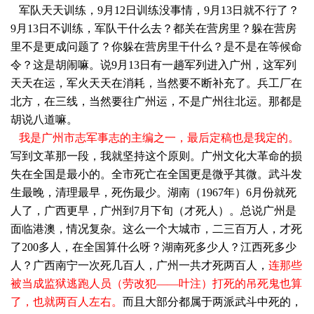
军队天天训练，9月12日训练没事情，9月13日就不行了？
9月13日不训练，军队干什么去？都关在营房里？躲在营房
里不是更成问题了？你躲在营房里干什么？是不是在等候命
令？这是胡闹嘛。说9月13日有一趟军列进入广州，这军列
天天在运，军火天天在消耗，当然要不断补充了。兵工厂在
北方，在三线，当然要往广州运，不是广州往北运。那都是
胡说八道嘛。
我是广州市志军事志的主编之一，最后定稿也是我定的。
写到文革那一段，我就坚持这个原则。广州文化大革命的损
失在全国是最小的。全市死亡在全国更是微乎其微。武斗发
生最晚，清理最早，死伤最少。湖南（1967年）6月份就死
人了，广西更早，广州到7月下旬（才死人）。总说广州是
面临港澳，情况复杂。这么一个大城市，二三百万人，才死
了200多人，在全国算什么呀？湖南死多少人？江西死多少
人？广西南宁一次死几百人，广州一共才死两百人，
连那些
被当成监狱逃跑人员（劳改犯——叶注）打死的吊死鬼也算
了，也就两百人左右。
而且大部分都属于两派武斗中死的，