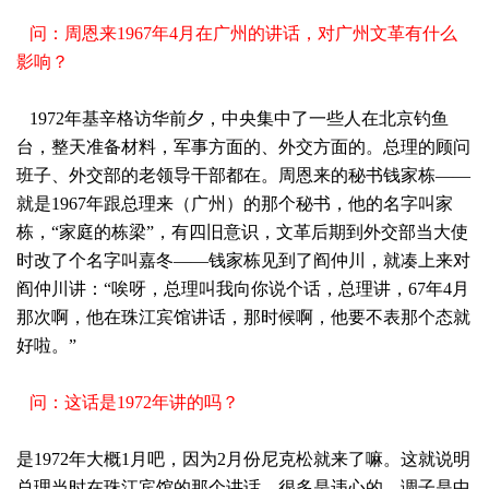
问：周恩来1967年4月在广州的讲话，对广州文革有什么
影响？
1972
年基辛格访华前夕，中央集中了一些人在北京钓鱼
台，整天准备材料，军事方面的、外交方面的。总理的顾问
班子、外交部的老领导干部都在。周恩来的秘书钱家栋——
就是1967年跟总理来（广州）的那个秘书，他的名字叫家
栋，“家庭的栋梁”，有四旧意识，文革后期到外交部当大使
时改了个名字叫嘉冬——钱家栋见到了阎仲川，就凑上来对
阎仲川讲：“唉呀，总理叫我向你说个话，总理讲，67年4月
那次啊，他在珠江宾馆讲话，那时候啊，他要不表那个态就
好啦。”
问：这话是1972年讲的吗？
是1972年大概1月吧，因为2月份尼克松就来了嘛。这就说明
总理当时在珠江宾馆的那个讲话，很多是违心的。调子是中