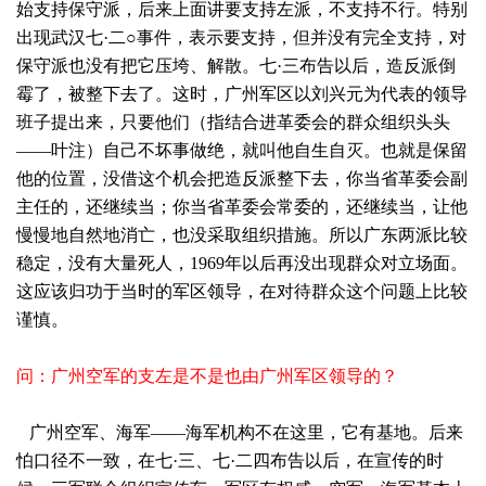
始支持保守派，后来上面讲要支持左派，不支持不行。特别
出现武汉七·二○事件，表示要支持，但并没有完全支持，对
保守派也没有把它压垮、解散。七·三布告以后，造反派倒
霉了，被整下去了。这时，广州军区以刘兴元为代表的领导
班子提出来，只要他们（指结合进革委会的群众组织头头
——叶注）自己不坏事做绝，就叫他自生自灭。也就是保留
他的位置，没借这个机会把造反派整下去，你当省革委会副
主任的，还继续当；你当省革委会常委的，还继续当，让他
慢慢地自然地消亡，也没采取组织措施。所以广东两派比较
稳定，没有大量死人，1969年以后再没出现群众对立场面。
这应该归功于当时的军区领导，在对待群众这个问题上比较
谨慎。
问：广州空军的支左是不是也由广州军区领导的？
广州空军、海军——海军机构不在这里，它有基地。后来
怕口径不一致，在七·三、七·二四布告以后，在宣传的时