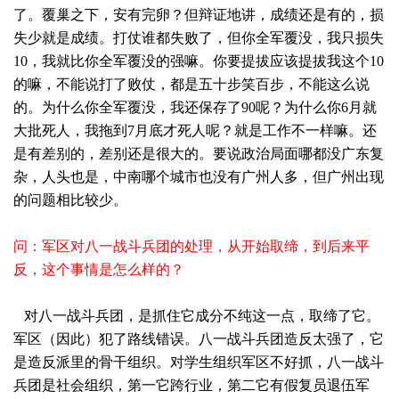
了。覆巢之下，安有完卵？但辩证地讲，成绩还是有的，损
失少就是成绩。打仗谁都失败了，但你全军覆没，我只损失
10，我就比你全军覆没的强嘛。你要提拔应该提拔我这个10
的嘛，不能说打了败仗，都是五十步笑百步，不能这么说
的。为什么你全军覆没，我还保存了90呢？为什么你6月就
大批死人，我拖到7月底才死人呢？就是工作不一样嘛。还
是有差别的，差别还是很大的。要说政治局面哪都没广东复
杂，人头也是，中南哪个城市也没有广州人多，但广州出现
的问题相比较少。
问：军区对八一战斗兵团的处理，从开始取缔，到后来平
反，这个事情是怎么样的？
对八一战斗兵团，是抓住它成分不纯这一点，取缔了它。
军区（因此）犯了路线错误。八一战斗兵团造反太强了，它
是造反派里的骨干组织。对学生组织军区不好抓，八一战斗
兵团是社会组织，第一它跨行业，第二它有假复员退伍军