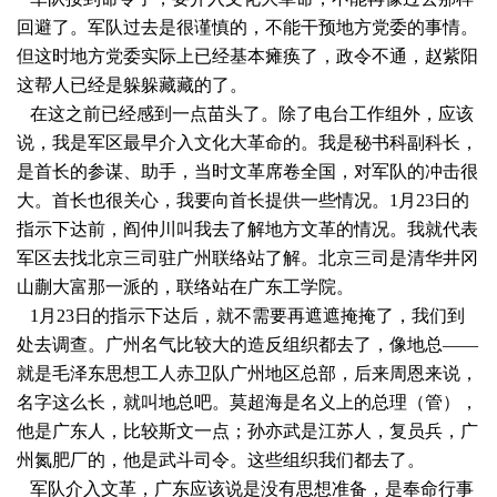
回避了。军队过去是很谨慎的，不能干预地方党委的事情。
但这时地方党委实际上已经基本瘫痪了，政令不通，赵紫阳
这帮人已经是躲躲藏藏的了。
在这之前已经感到一点苗头了。除了电台工作组外，应该
说，我是军区最早介入文化大革命的。我是秘书科副科长，
是首长的参谋、助手，当时文革席卷全国，对军队的冲击很
大。首长也很关心，我要向首长提供一些情况。1月23日的
指示下达前，阎仲川叫我去了解地方文革的情况。我就代表
军区去找北京三司驻广州联络站了解。北京三司是清华井冈
山蒯大富那一派的，联络站在广东工学院。
1月23日
的指示下达后，就不需要再遮遮掩掩了，我们到
处去调查。广州名气比较大的造反组织都去了，像地总——
就是毛泽东思想工人赤卫队广州地区总部，后来周
恩来说，
名字这么长，就叫地总吧。莫超海是名义上的总理（管），
他是广东人，比较斯文一点；孙亦武是江苏人，复员兵，广
州氮肥厂的，他是武斗司令。这些组织我们都去了。
军队介入文革，广东应该说是没有思想准备，是奉命行事