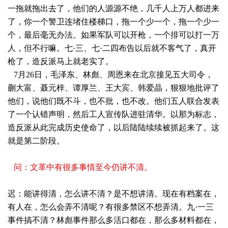
一拖就拖出去了，他们的人源源不绝，
几千人上万人都进来
了，你一个警卫连堵住楼梯口，拖一个少一个，拖一个少一
个，最后毫无办法。如果军队可以开枪，一个排可以打一万
人，但不行嘛。七·三、七·二四布告以后就不客气了，真开
枪了，造反派马上就老实了。
7月26日
，毛泽东、林彪、周恩来在北京接见五大司令，
蒯大富、聂元梓、谭厚兰、王大宾、韩爱晶，狠狠地批评了
他们，说他们既不斗，也不批，也不改。他们五人联合发表
了一个认错声明，然后工人宣传队进驻清华。以那为标志，
造反派从此完成历史使命了，以后陆陆续续被抓起来了。这
就是第二阶段。
问：文革中有很多事情至今仍讲不清。
迟：能讲得清，怎么讲不清？是不想讲清。现在有档案在，
有人在，怎么会弄不清呢？有很多禁区不想弄清。九·一三
事件搞不清？林彪事件那么多活口都在，那么多材料都在，