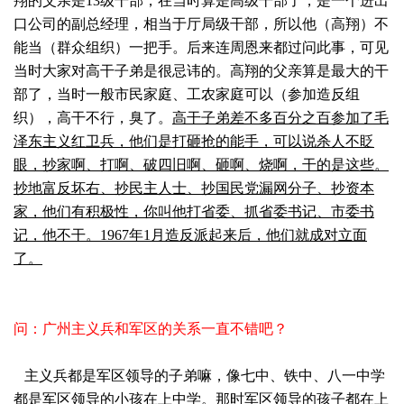
翔的父亲是13级干部，在当时算是高级干部了，是一个进出
口公司的副总经理，相当于厅局级干部，所以他（高翔）不
能当（群众组织）一把手。后来连周恩来都过问此事，可见
当时大家对高干子弟是很忌讳的。高翔的父亲算是最大的干
部了，当时一般市民家庭、工农家庭可以（参加造反组
织），高干不行，臭了。
高干子弟差不多百分之百参加了毛
泽东主义红卫兵，他们是打砸抢的能手，可以说杀人不眨
眼，抄家啊、打啊、破四旧啊、砸啊、烧啊，干的是这些。
抄地富反坏右、抄民主人士、抄国民党漏网分子、抄资本
家，他们有积极性，你叫他打省委、抓省委书记、市委书
记，他不干。1967年1月造反派起来后，他们就成对立面
了。
问：广州主义兵和军区的关系一直不错吧？
主义兵都是军区领导的子弟嘛，像七中、铁中、八一中学
都是军区领导的小孩在上中学。那时军区领导的孩子都在上