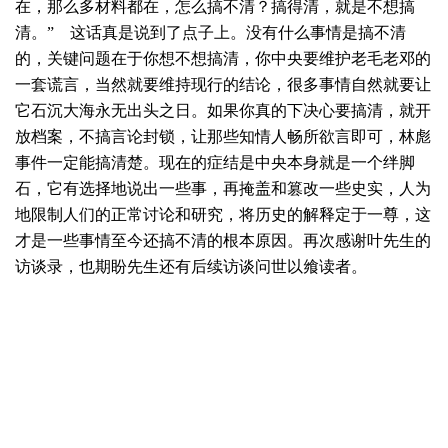
在，那么多材料都在，怎么搞不清？搞得清，就是不想搞
清。” 这话真是说到了点子上。没有什么事情是搞不清
的，关键问题在于你想不想搞清，你中央要维护老毛老邓的
一套谎言，当然就要维持现行的结论，很多事情自然就要让
它石沉大海永无出头之日。如果你真的下决心要搞清，就开
放档案，不搞言论封锁，让那些知情人畅所欲言即可，林彪
事件一定能搞清楚。现在的症结是中央本身就是一个绊脚
石，它有选择地说出一些事，再掩盖和篡改一些史实，人为
地限制人们的正常讨论和研究，将历史的解释定于一尊，这
才是一些事情至今还搞不清的根本原因。再次感谢叶先生的
访谈录，也期盼先生还有后续访谈问世以飨读者。