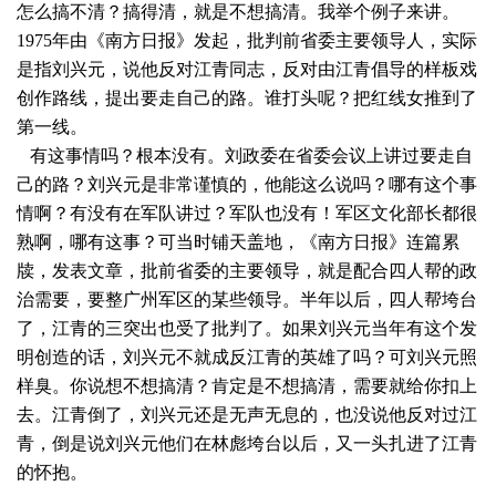
怎么搞不清？搞得清，就是不想搞清。我举个例子来讲。
1975年由《南方日报》发起，批判前省委主要领导人，实际
是指刘兴元，说他反对江青同志，反对由江青倡导的样板戏
创作路线，提出要走自己的路。谁打头呢？把红线女推到了
第一线。
有这事情吗？根本没有。刘政委在省委会议上讲过要走自
己的路？刘兴元是非常谨慎的，他能这么说吗？哪有这个事
情啊？有没有在军队讲过？军队也没有！军区文化部长都很
熟啊，哪有这事？可当时铺天盖地，《南方日报》连篇累
牍，发表文章，批前省委的主要领导，就是配合四人帮的政
治需要，要整广州军区的某些领导。半年以后，四人帮垮台
了，江青的三突出也受了批判了。如果刘兴元当年有这个发
明创造的话，刘兴元不就成反江青的英雄了吗？可刘兴元照
样臭。你说想不想搞清？肯定是不想搞清，需要就给你扣上
去。江青倒了，刘兴元还是无声无息的，也没说他反对过江
青，倒是说刘兴元他们在林彪垮台以后，又一头扎进了江青
的怀抱。