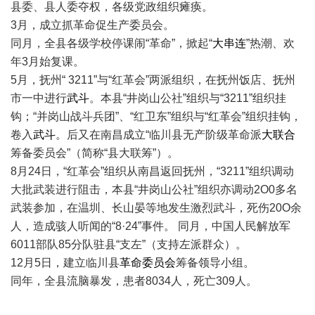
县委、县人委夺权，各级党政组织瘫痪。
3月，成立抓革命促生产委员会。
同月，全县各级学校停课闹“革命”，掀起“
大串连
”热潮、欢
年3月始复课。
5月，抚州“ 3211”与“红革会”两派组织，在抚州饭店、抚州
市一中进行
武斗
。本县“井岗山公社”组织与“3211”组织挂
钩；“并岗山战斗兵团”、“红卫东”组织与“红革会”组织挂钩，
卷入
武斗
。后又在南昌成立“临川县无产阶级革命派
大联合
筹备委员会”（简称“县大联筹”）。
8月24日，“红革会”组织从南昌返回抚州，“3211”组织调动
大批武装进行阻击，本县“井岗山公社”组织亦调动2O0多名
武装参加，在温圳、长山晏等地发生激烈武斗，死伤20O余
人，造成骇人听闻的“8·24”事件。 同月，中国人民解放军
6011部队85分队驻县“支左”（支持左派群众）。
12月5日，建立临川县
革命委员会
筹备领导小组。
同年，全县流脑暴发，患者8034人，死亡309人。