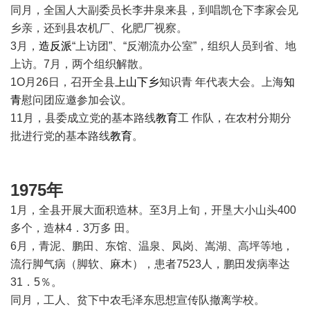
同月，全国人大副委员长李井泉来县，到唱凯仓下李家会见
乡亲，还到县农机厂、化肥厂视察。
3月，
造反派
“上访团”、“反潮流办公室”，组织人员到省、地
上访。7月，两个组织解散。
1O月26日，召开全县
上山下乡
知识青 年代表大会。上海
知
青
慰问团应邀参加会议。
11月，县委成立党的基本路线
教育
工 作队，在农村分期分
批进行党的基本路线
教育
。
1975年
1月，全县开展大面积造林。至3月上旬，开垦大小山头400
多个，造林4．3万多 田。
6月，青泥、鹏田、东馆、温泉、凤岗、嵩湖、高坪等地，
流行脚气病（脚软、麻木），患者7523人，鹏田发病率达
31．5％。
同月，工人、贫下中农毛泽东思想宣传队撤离学校。