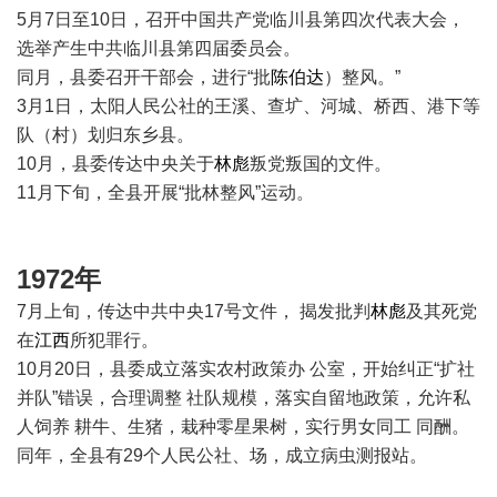
5月7日至10日，召开中国共产党临川县第四次代表大会，
选举产生中共临川县第四届委员会。
同月，县委召开干部会，进行“批
陈伯达
）整风。”
3月1日，太阳人民公社的王溪、查圹、河城、桥西、港下等
队（村）划归东乡县。
10月，县委传达中央关于
林彪
叛党叛国的文件。
11月下旬，全县开展“批林整风”运动。
1972年
7月上旬，传达中共中央17号文件， 揭发批判
林彪
及其死党
在
江西
所犯罪行。
10月20日，县委成立落实农村政策办 公室，开始纠正“扩社
并队”错误，合理调整 社队规模，落实自留地政策，允许私
人饲养 耕牛、生猪，栽种零星果树，实行男女同工 同酬。
同年，全县有29个人民公社、场，成立病虫测报站。