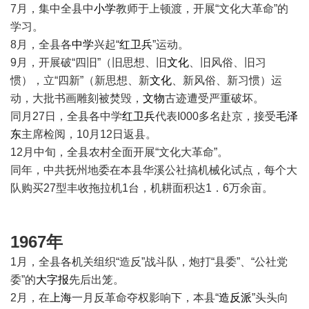
7月，集中全县中
小学
教师于上顿渡，开展“文化大革命”的
学习。
8月，全县各
中学
兴起“
红卫兵
”运动。
9月，开展破“四旧”（旧思想、旧
文化
、旧风俗、旧习
惯），立“四新”（新思想、新
文化
、新风俗、新习惯）运
动，大批书画雕刻被焚毁，
文物
古迹遭受严重破坏。
同月27日，全县各中学
红卫兵
代表I000多名赴京，接受
毛泽
东
主席检阅，10月12日返县。
12月中旬，全县农村全面开展“文化大革命”。
同年，中共抚州地委在本县华溪公社搞机械化试点，每个大
队购买27型丰收拖拉机1台，机耕面积达1．6万余亩。
1967年
1月，全县各机关组织“造反”战斗队，炮打“县委”、“公社党
委”的
大字报
先后出笼。
2月，在
上海
一月反革命夺权影响下，本县“
造反派
”头头向