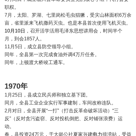
职权。
7月，太阳、罗湖、七里岗松毛虫猖獗，受灾山林面积6万余
亩，省里派来飞机撒药灭虫。也是本县首次使用飞机灭虫。
10月10日
，召开活学活用毛泽东思想讲用会，时间半个
月，到会1857人。
11月5日，成立县防空领导小组。
同年，全县第一次完成食油外调4万斤任务。
同年，上顿渡大桥竣工通车。
1970年
1月25日，县成立民兵师和独立基下团。
同月，全县工业企业实行军事建制，车间改称连队。
2月对日，全县开展“一打”（打击反革命破坏活动）“三
反”（反对贪污盗窃、反对投机倒把、反对铺张浪费）运
动。
春，县投资24万元，于大岗公社夏家兴建
电力
排涝站，受益