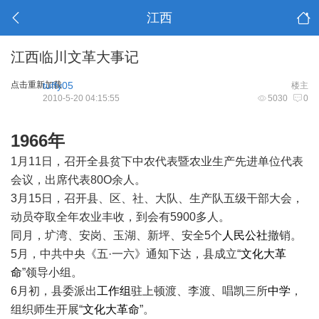
江西
江西临川文革大事记
点击重新加载
tuffy05
楼主
2010-5-20 04:15:55
5030
0
1966年
1月11日，召开全县贫下中农代表暨农业生产先进单位代表
会议，出席代表80O余人。
3月15日，召开县、区、社、大队、生产队五级干部大会，
动员夺取全年农业丰收，到会有5900多人。
同月，圹湾、安岗、玉湖、新坪、安全5个
人民公社
撤销。
5月，中共中央《五·一六》通知下达，县成立“
文化大革
命
”领导小组。
6月初，县委派出
工作组
驻上顿渡、李渡、唱凯三所
中学
，
组织师生开展“
文化大革命
”。