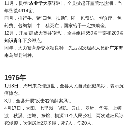
11月，贯彻“
农业学大寨
”精神，全县掀起开垦荒地热潮，当
年垦荒4914亩。
同月，推行牛、猪“四包一扶助”。即：包预防、包诊疗、包
药费、包阉割，牛、猪死亡，国家给予一定扶助金。
12月，开展“建成大寨县”运动，全县组织550名干部和200名
知识青年
下乡蹲点。
同年，大力繁育杂交水稻良种，先后四次组织人员赴
广东
海
南
岛崖县制种。
1976年
1月8日
，
周恩来
总理逝世，全县人民自觉配戴黑纱，表示沉
痛悼念。
3月，全县开展“反击右倾翻案风”。
4月17日，太阳、七里岗、唱凯、云山、罗针、华溪、上顿
渡、秋溪、连城、东馆、桐源11个人民公社，两次遭狂风冰
雹侵袭，吹倒房屋ZO多幢，死7人，伤20人。