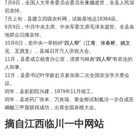
7月6日，全国人大常务委员会委员长
朱德
逝世，全县人民深
切哀悼。
7月上旬，县建立四级农科网，试验基地达18364亩。
9月9日，中共中央主席、中央军委主席毛泽东逝世。全县各
地群众沉痛哀悼。
10月6日，党中央一举粉碎“
四人帮
”（
江青
、
张春桥
、
姚文
元
、
王洪文
），县城召开万人庆祝大会。
11月，县委成立核查办公室，清查与林彪“
四人帮
”有牵连的
人和事。
12月，县委书记叶学龄赴京参加第二次全国农业学大赛会
议。
同年，县影剧院兴建，1979年11月竣工。
同年，县农药厂张本、万炎瑞、黄金根试制氮法一步合成亚
磷酸三甲脂获得成功，出席全国表模大会。
摘自江西临川一中网站