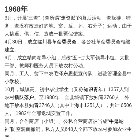
1968年
3月，开展“三查”（查所谓“
走资派
”的幕后活动，查叛徒、特
务，查没有改造好的地、富、反、坏、右分子）运动，由于
大搞逼、供、信、造成一批冤假错案。
4月30日，成立临川县
革命委员会
，各公社革命委员会相继
建立。
9月，成立精简领导小组，后改“五·七”大军领导小组。大批
干部、教师和医务人员下放农村劳动。
同月，工人、贫下中农
毛泽东
思想宣传队，进驻
管理
全县中
小学
校。
10月，城镇高、初中毕业学生（又称
知识青年
）1357人到
农村
插队
落户
。至1980年，全县城镇下放
知青
2760人，外
地下放本县
知青
3746人（其中
上海
市1251人），共计 6506
人。 1982年全部返城安置工作。
同月，合作商店（小组）、公私合营商店被当成“
牛鬼蛇
神
”防空洞而撤消，私方人员648人全部下放农村参加农业生