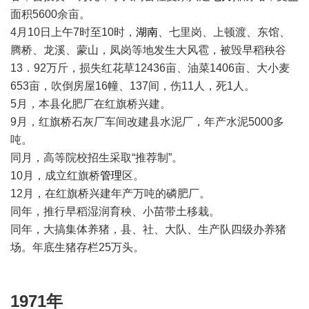
面积5600余亩。
4月10日上午7时至10时，
湖南
、七里岗、上顿渡、东馆、
腾桥、龙溪、蒙山，凤岗等地发生大风雹，被毁早稻秧谷
13．92万斤，损失红花草12436亩、油菜1406亩、大小麦
653亩，吹倒房屋16幢、137间，伤11人，死1人。
5月，本县化肥厂在红旗桥兴建。
9月，红旗桥石灰厂车间改建县水泥厂，年产水泥5000多
吨。
同月，高等院校招生采取“推荐制”。
10月，成立红旗桥
管理
区。
12月，在红旗桥兴建年产万吨的磷肥厂。
同年，推行早稻湿润育秧、小苗带土移栽。
同年，大搞集体养猪，县、社、大队、生产队四级办养猪
场。年底生猪存栏25万头。
1971年