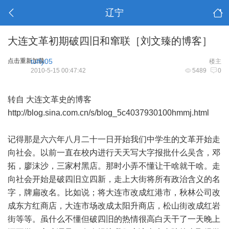
辽宁
大连文革初期破四旧和窜联［刘文臻的博客］
点击重新加载
tuffy05
楼主
2010-5-15 00:47:42
5489
0
转自
大连文革史的博客
http://blog.sina.com.cn/s/blog_5c4037930100hmmj.html
记得那是六六年八月二十一日开始我们中学生的文革开始走
向社会。以前一直在校内进行天天写大字报批什么吴含，邓
拓，廖沫沙，三家村黑店。那时小弄不懂让干啥就干啥。走
向社会开始是破四旧立四新，走上大街将所有政治含义的名
字，牌扁改名。比如说；将大连市改成红港市，秋林公司改
成东方红商店，大连市场改成太阳升商店，松山街改成红岩
街等等。虽什么不懂但破四旧的热情很高白天干了一天晚上