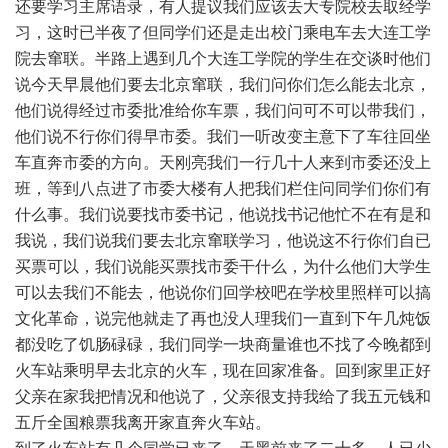
还要学习主席语录，有人提议我们应该去大专院校去取经学
习，这时已半夜了但同学们还是走出校门乘电车去大连工学
院去窜联。半路上遇到几个大连工学院的学生在交谈时他们
说今天早晨他们要去北京窜联，我们问你们怎么能去北京，
他们说得经过市委批准给你车票，我们问可不可以带我们，
他们说不行你们得早市委。我们一听改变主意下了车往回坐
车直奔市委的方向。天刚亮我们一行几十人来到市委还没上
班，等到八点进了市委大楼有人把我们栏住问同学们你们有
什么事。我们说要找市委书记，他说找书记他忙不在有是和
我说，我们说我们要去北京窜联学习，他说这不行你们自已
买票可以，我们说能买票找市委干什么，为什么他们大学生
可以去我们不能去，他说你们回学校吧在学校里照样可以搞
文化革命，说完他就走了再也没人理我们一直到下午几炖饭
都没吃了饥肠碌碌，我们同学一块商量谁也不找了今晚都到
火车站乘明早去北京的火车，现在回家准备。回到家里正好
父亲在家我把情况和他说了，父亲很支持我给了我五元钱和
五斤全国粮票我离开家直奔火车站。