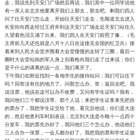
走，我说先到天安门广场然后再说，我们其中一位同学说他
有一亲人在北京他要离开我们上那去，那去吧。剩我们四人
问了往天安门怎么走，开始往天安门走去，先顺道北去进入
长安街向西走经过王府井到达天安门广场走近天安门站住久
久望着热泪又涌了出来。我们四人在天安门前照了像，（毛
主席前几天还也就是八月十八日在这接见全国的红卫兵）接
着来到人民大会堂并围着大会堂慢慢的走转了三圈，最后一
圈时大会堂站岗的军人身上别着枪向我们走了过来说；你们
是干什么的请离的远一点，我们离开了。
下午我们在附近找到一各地学生的接待站问；我们可以住下
吗？回答没有住的地方了。问那怎么办。答；返回去吧。我
说没票，他说在这可以办不收费，又问有学生证吗？我有，
我问他们三个都说没带。那个人说；来把学生证拿来先把你
的票办了，我把学生证交给了他，看完后他说；你们是大连
的，然后他查列车时刻表说；北京到大连是今晚十一点四十
分发车，我的票先办好了，我问他们三个怎么办，他说他们
三人合办一张票，一会儿都办好了。我把我的票和学生证放