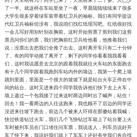
到了火车站有几个同学已来了，天黑前来了二十多。人已少
了一半。就这样在车站里坐了一夜，早晨陆陆续续来了很多
大学生很多穿着绿军装带着红卫兵的袖标。我们有同学提议
代红卫兵袖标但没有，我说咱们找红纸现写吧。红纸很好找
一会儿写好用别针别在胸前。这时开始剪票了剪到我们这剪
票员问你们的票，我们把胸前红卫兵给他看，他推着我们
说；没票出去把我们全推了出去。这时离开车只有二十分钟
了。有的同学动摇了离开了，剩下的同学你看看我我看看
们，这时我说愿意去北京的跟着我我就往火车站的东面跑去
有十几个同学跟着我跑到车站内外的墙边，我第一个爬上墙
跳到里面，里面是一个很大的坡坡下就是站台火车正停在中
间的站台。这时又进来四个同学我告诉他们快下去上火车，
墙上递过一个包我接了过来这时两边同时出了喊声；站住！
回去！我一看两边的人往这跑来，我也顾不了后边的同学还
没进来往坡下跑去，前边几个被来人吓得在那傻站着我喊；
快过铁道钻过火车，我们几个飞快钻过车箱上了站台要上火
车时被列车员在门口堵住问车票，我说送人，列车员说好开
车了快下来，我说好我们就上了车车上还好有坐我们各自找