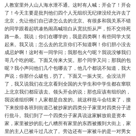
人教室里外人山人海水泄不通。这时有人喊；开会了！开会
了！今天主要是批判他们四个人无组织无纪律没经允许去了
北京，先让他们自已讲怎么去的北京。有很多和我关系不错
的同学跟着起哄凑热闹高喊坦白从宽抗拒从严，拒不交待死
路一条。我说；你们在哪学的，我是四类啊！有些同学大笑
起来。我又说；怎么去的北京你们不知道啊！你们胆小没去
成忌妒啊！这时有一同学问；我那包火勺呢？我说没够我们
哥几个吃的呢。下面又传来大笑。那个同学又问；那我的包
呢？我小声问他们几个包哪去了，他几个都说不知道，我大
声说；你那什么破包，扔了。下面又一振大笑。会没法开
了，我又说我们在北京看到全国的大学生和中学生都在窜联
上北京我们都应该去。领头开会的说；那也应该有组织的，
我说谁组织啊！人家都是自发的。就这样批斗会结束了，接
下来按排各班到街道己被抄家的四类分子家里对四类分子进
行批斗。我们到了一个四类分子家具说这家解放前是资本
家，家里被抄的乱七八糟所有家里的东西被搬到大街上，家
里的主人已被斗过几次了。旁边还有一家被斗的是一对男女