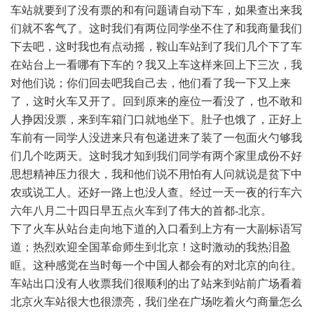
车站就要到了没有票的和有问题请自动下车，如果查出来我
们就不客气了。这时我们有两位同学坐不住了和我商量我们
下去吧，这时我也有点动摇，鞍山车站到了我们几个下了车
在站台上一看哪有下车的？我又上车这样来回上下三次，我
对他们说；你们回去吧我自己去，他们看了我一下又上来
了，这时火车又开了。回到原来的座位一看没了，也不敢和
人挣因没票，来到车箱门口就地坐下。肚子也饿了，正好上
车前有一同学人没进来只有包递进来了装了一包面火勺够我
们几个吃两天。这时我才知到我们同学有两个家里成份不好
思想精神压力很大，我和他们说不用怕有人问就说是贫下中
农或说工人。还好一路上也没人查。经过一天一夜的行车六
六年八月二十四日早五点火车到了伟大的首都-北京。
下了火车从站台走向地下道的入口看到上方有一大副标语写
道；热烈欢迎全国革命师生到北京！这时激动的我热泪盈
眶。这种感觉在当时每一个中国人都会有的对北京的向往。
车站出口没有人收票我们很顺利的出了站来到站前广场看着
北京火车站很大也很漂亮，我们坐在广场吃着火勺商量怎么