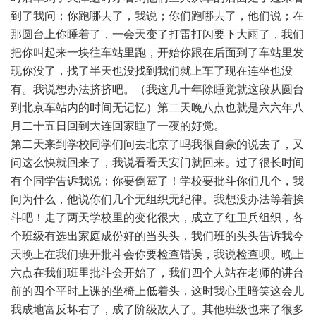
到了我问；你跑哪去了，我说；你们跑哪去了，他们说；在
那圆台上你睡着了，一会天变了打雷打闪要下大雨了，我们
把你叫起来一块往车站里跑，开始你跟在后面到了车站里发
现你没了，找了半天也没找到我们就上车了现在连坐也没
有。我说想办法挤挤吧。（我这几十年除睡觉就这段从圆台
到北京车站内的时间无记忆）第二天晚八点也就是六六年八
月二十五日回到大连回家睡了一夜的好觉。
第二天来到学校同学们问去北京了吗我很自豪的说去了，又
问这么快就回来了，我说看看天安门就回来。过了很长时间
有个同学告诉我说；你要倒霉了！学校要批斗你们几个，我
问为什么，他说你们几个无组织无纪律。我想没办法等着挨
斗吧！走了两天学校里的变化很大，成立了红卫兵组织，各
个班级有选出家庭成份好的当头头，我们班的头头告诉我今
天晚上在我们班开批斗会你要检查错误，我说检查呗。晚上
六点在我们班里批斗会开始了，我们四个人站在老师的讲台
前的四个平时上课的坐椅上低着头，这时我心里暗笑这会儿
我成地富反坏右了，成了阶级敌人了。其他班级也来了很多