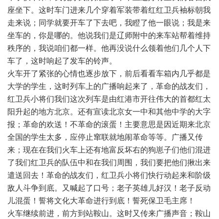
座坐下。这时车门进来几个穿着军装带着红红卫兵袖标朝我
走来说；同学就要开车了下去吧，我瞪了他一眼说；我是来
坐车的，你是哪的。他说我们是辽师附中的来车站帮着维持
秩序的，我说咱们都一样。他再没说什么领着他们几个人下
车了，这时响起了发车的铃声。
火车开了紧张的心情也逐步放下，前后看看车箱内几乎都是
大学的学生，这时列车上的广播响起来了，革命的战友们，
红卫兵小将们我们这次列车是由红港市开往伟大的首都红太
阳升起的地方北京。还有宣读北京女一中和其他中学的大字
报；革命的欢送！不革命的滚蛋！主要意思是因近期来北京
全国的学生太多，应停止窜联就地闹革命等等。广播又传
来；现在在我们火车上还有地富反坏右的狗崽子们他们混进
了我们红卫兵的队伍中和在我们周围，我们要把他们揪出来
遣送回去！革命的战友们，红卫兵小将们快行动起来和阶级
敌人斗争到底。又喊起了口号；老子英雄儿好汉！老子反动
儿混蛋！誓将文化大革命进行到底！誓死保卫毛主席！
火车继续前进，前方到站鞍山。这时又传来广播声音；鞍山