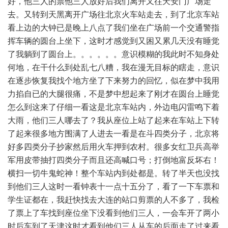
好，他三人的票他三人放好后我们离开又往天安门广场走
去。又转到天黑离开广场往北京火车站走去，到了北京车站
看上边的大钟已是晚上八点了我们坐在广场前一个交通警指
挥车辆的圆台上坐下，这时才感觉到又困又累几天没有睡觉
了我躺到了圆台上。。。。。。意识模糊的我此时不知身处
何地，在干什么到处乱七八糟，我在漫无目标的瞎走，意识
在逐步恢复我找个地方坐了下来努力的回忆，似在梦中我用
力掐自已的大腿很痛，不是梦中想起来了刚才在圆台上睡觉
怎么到这来了仔细一看这是北京车站内，外边电闪雷鸣下着
大雨，他们三人哪去了？我从座位上站了起来在车站上下转
了起来很多地方围满了人进去一看是在斗四类分子，北京将
好多四类分子抄家然后用火车押到农村。很多女红卫兵高举
军用皮带抽打四类分子而且还高喊口号；打倒地富反坏右！
横扫一切牛鬼蛇神！整个车站内到处都是。转了半天也没找
到他们三人这时一看钟表十一点十五分了，看了一下车票和
学生证都在，我赶快找去大连的站口剪票的人不多了，我检
了票上了车找到座位坐下没看到他们三人，一会车开了两小
时后车到了天津这时才看到他们三人从车的后面走了过来看