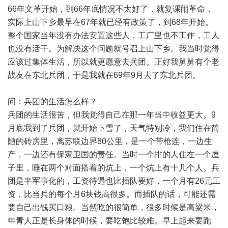
66年文革开始，到66年底情况不太好了，就复课闹革命，
实际上山下乡最早在67年就已经有政策了，到68年开始。
整个国家当年没有办法安置这些人，工厂里也不工作，工人
也没有活干。为解决这个问题就号召上山下乡。我当时觉得
应该过集体生活，所以就更愿意去兵团。正好我舅舅有个老
战友在东北兵团，于是我就在69年9月去了东北兵团。
问：兵团的生活怎么样？
兵团的生活很苦，但我觉得自己在那一年当中收益更大。9
月底我到了兵团，就开始下雪了，天气特别冷，我们住在简
陋的砖房里，离苏联边界80公里，是一个带枪连，一边生
产，一边还有保家卫国的责任。当时一个排的人住在一个屋
子里，睡在两个对面搭着的炕上，一个炕上有十几个人。兵
团是半军事化的，工资待遇也比插队要好，一个月有26元工
资，比当兵的每个月6块钱高很多。而插队的话，可能还需
要自己出钱买口粮。当然吃的很简单，很多时候是高粱米，
年青人正是长身体的时候，要吃饱比较难。早上起来要跑