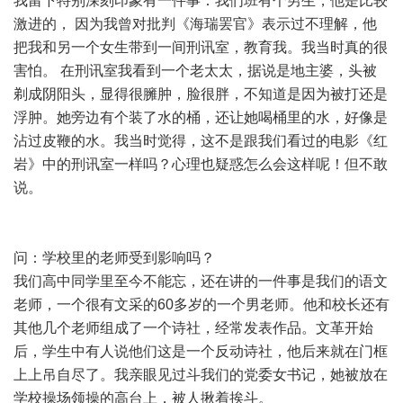
我留下特别深刻印象有一件事：我们班有个男生，他是比较
激进的， 因为我曾对批判《海瑞罢官》表示过不理解，他
把我和另一个女生带到一间刑讯室，教育我。我当时真的很
害怕。 在刑讯室我看到一个老太太，据说是地主婆，头被
剃成阴阳头，显得很臃肿，脸很胖，不知道是因为被打还是
浮肿。她旁边有个装了水的桶，还让她喝桶里的水，好像是
沾过皮鞭的水。我当时觉得，这不是跟我们看过的电影《红
岩》中的刑讯室一样吗？心理也疑惑怎么会这样呢！但不敢
说。
问：学校里的老师受到影响吗？
我们高中同学里至今不能忘，还在讲的一件事是我们的语文
老师，一个很有文采的60多岁的一个男老师。他和校长还有
其他几个老师组成了一个诗社，经常发表作品。文革开始
后，学生中有人说他们这是一个反动诗社，他后来就在门框
上上吊自尽了。我亲眼见过斗我们的党委女书记，她被放在
学校操场领操的高台上，被人揪着挨斗。