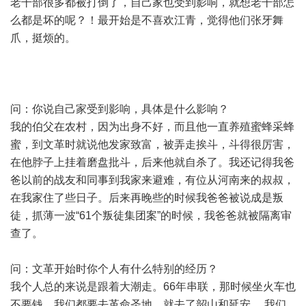
老干部很多都被打倒了，自己家也受到影响，就想老干部怎
么都是坏的呢？！最开始是不喜欢江青，觉得他们张牙舞
爪，挺烦的。
问：你说自己家受到影响，具体是什么影响？
我的伯父在农村，因为出身不好，而且他一直养殖蜜蜂采蜂
蜜，到文革时就说他发家致富，被弄走挨斗，斗得很厉害，
在他脖子上挂着磨盘批斗，后来他就自杀了。我还记得我爸
爸以前的战友和同事到我家来避难，有位从河南来的叔叔，
在我家住了些日子。后来再晚些的时候我爸爸被说成是叛
徒，抓薄一波“61个叛徒集团案”的时候，我爸爸就被隔离审
查了。
问：文革开始时你个人有什么特别的经历？
我个人总的来说是跟着大潮走。66年串联，那时候坐火车也
不要钱，我们都要去革命圣地，就去了韶山和延安。 我们