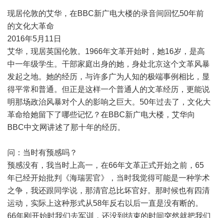
现居伦敦的艾华，在BBC新广电大楼的录音间回忆50年前
的文化大革命
2016年5月11日
艾华，现居英国伦敦。1966年文革开始时，她16岁，是高
中一年级学生。干部家庭出身的她，身处北京这个文革风暴
发起之地。她的经历，与许多广为人知的极端事例相比，显
得平常和普通。但正是这样一个普通人的文革经历，更能说
明那场政治风暴对个人的影响之巨大。50年过去了，文化大
革命给她留下了哪些记忆？在BBC新广电大楼，艾华向
BBC中文网讲述了那十年的经历。
问：当时有预感吗？
预感没有，我当时上高一，在66年文革正式开始之前，65
年已经开始批判《海瑞罢官》，当时我觉得可能是一种学术
之争，我还跟同学说，那清官总比坏官好。那时候也有四清
运动，实际上这种形式从58年反右以后一直是没有断的。
66年刚开始时我们去军训，还没到结束的时间突然就把我们