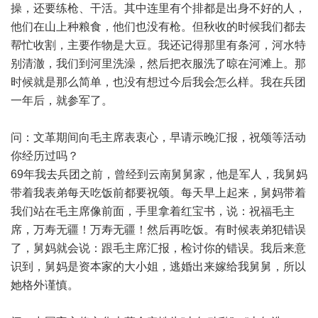
操，还要练枪、干活。其中连里有个排都是出身不好的人，
他们在山上种粮食，他们也没有枪。但秋收的时候我们都去
帮忙收割，主要作物是大豆。我还记得那里有条河，河水特
别清澈，我们到河里洗澡，然后把衣服洗了晾在河滩上。那
时候就是那么简单，也没有想过今后我会怎么样。我在兵团
一年后，就参军了。
问：文革期间向毛主席表衷心，早请示晚汇报，祝颂等活动
你经历过吗？
69年我去兵团之前，曾经到云南舅舅家，他是军人，我舅妈
带着我表弟每天吃饭前都要祝颂。每天早上起来，舅妈带着
我们站在毛主席像前面，手里拿着红宝书，说：祝福毛主
席，万寿无疆！万寿无疆！然后再吃饭。有时候表弟犯错误
了，舅妈就会说：跟毛主席汇报，检讨你的错误。我后来意
识到，舅妈是资本家的大小姐，逃婚出来嫁给我舅舅，所以
她格外谨慎。