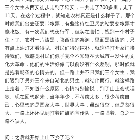
三个女生从西安徒步走到了延安，一共走了700多里，走了
11天。在这个过程中，就知道农村真正是什么样子了。那个
时候我们出去还要带粮票，有些接待红卫兵的站要交粮票才
能吃饭。有一次我们想夜行军，但实在害怕，找到一个村子
住下了。农村一片漆黑，陕西住的窑洞，里面黑漆漆的，只
有点上油灯才看得见。村民们特别纯朴，就这样打开家门接
待我们。我感觉村民们似乎完全不知道在大城市中发生的文
化大革命，他们的生活好像与以前没有什么差别。那时候就
是抱着朝圣的心情去的。但一路上并不只我们三个女生，我
们遇到了另外三个来自湖北的男生，就结伴而行。就这样路
上走着，不知道什么原因，心情特别愉悦，到了山上会想唱
歌。现在回想起来，当年年少，不考虑太多，很少考虑自
己，心里想的是国家大事，世界大事，虽然很空，但是都很
大。一路上还还见到打着红旗的宣传队，一路唱着。总之一
路不缺人。
问：之后就开始上山下乡了吧？