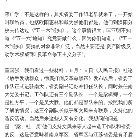
蒋广学：不是这样的，其实省委工作组老早就来了，一开始
叫联络员，包括欧阳惠林和戴为然他们都是。他们到溧阳分
校去传达过《“五一六”通知》。这个事情很大，匡亚明不知
道《“五一六”通知》究竟要做什么，因为你们知道，《“五一
六”通知》要搞的对象非常广泛，当然主要还是“资产阶级反
动学术权威”和“反革命修正主义分子”。
董国强：我们看过一些材料，６月１６日《人民日报》社论
《放手发动群众，彻底打倒反革命黑帮》发布以后，省委工
作队正式进驻南大，省委副书记彭冲担任队长，同时兼任南
大党委书记。工作队还有三个副队长，一个是梁辑卿，一个
是杜方平，一个是吴大胜。他们都是部队来的。按照我们所
了解的情况，这三个副队长似乎和文凤来有联系，支持他的
造反活动。当然后来这些人又有分化。我想问的问题
是，“梁、杜、吴”他们支持文凤来等人起来造工作队和省委
的反，这是否意味着南京军区、省军区与江苏省委是有矛盾