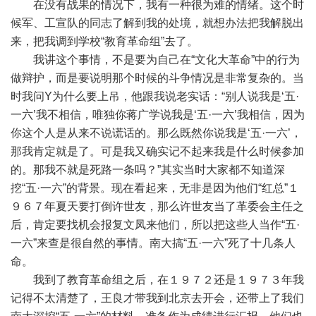
在没有战果的情况下，我有一种很为难的情绪。这个时
候军、工宣队的同志了解到我的处境，就想办法把我解脱出
来，把我调到学校“教育革命组”去了。
我讲这个事情，不是要为自己在“文化大革命”中的行为
做辩护，而是要说明那个时候的斗争情况是非常复杂的。当
时我问Y为什么要上吊，他跟我说老实话：“别人说我是‘五·
一六’我不相信，唯独你蒋广学说我是‘五·一六’我相信，因为
你这个人是从来不说谎话的。那么既然你说我是‘五·一六’，
那我肯定就是了。可是我又确实记不起来我是什么时候参加
的。那我不就是死路一条吗？”其实当时大家都不知道深
挖“五·一六”的背景。现在看起来，无非是因为他们“红总”１
９６７年夏天要打倒许世友，那么许世友当了革委会主任之
后，肯定要找机会报复文凤来他们，所以把这些人当作“五·
一六”来查是很自然的事情。南大搞“五·一六”死了十几条人
命。
我到了教育革命组之后，在１９７２还是１９７３年我
记得不太清楚了，王良才带我到北京去开会，还带上了我们