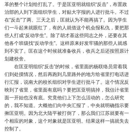
革的整个计划给打乱了。于是匡亚明就组织“反击”，布置政
治部的人到下面组织学生，对贴大字报的人进行批斗。不过
在“反击”了两、三天之后，匡就认为不能再搞了。因为学生
们一斗起来就眼红了，有的人就借这个机会报私仇，要把那
些人打成“反动学生”。除了胡才基这些同志之外，还要在其
他各个班级找“反动学生”。这样原来好发牢骚的那些人就感
到不安了。匡在这个时候就准备收兵，收兵之后还按照原计
划建校舍。
在匡亚明组织“反击”的时候，省里面的杨联络员背着我
们到处摸情况，然后再跑到几里路外的地方给省里打电话进
行汇报，说南大的校长组织对学生进行批斗了。这个情况反
映到了省里，省里面有底吗？要把匡亚明搞掉，我估计省里
面一开始也没有底。究竟他们上下怎么活动的，怎么研究
的，我不知道。大概他们向中央汇报了，中央就明确指示要
揪匡亚明。因为北大陆平被打倒了，那么我们江苏就要有一
个相应的对象，这个对象就是匡亚明。结果这样一搞就失去
控制了。