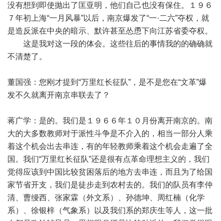
没有想到即使抛出了匡亚明，他们自己也没有保住。１９６
７年初上海“一月风暴”以后，南京爆发了“一·二六”夺权，就
是造反派在中央的暗示、默许甚至怂恿下向江苏省委夺权。
这是我对这一段的体会。这些往后的事情我的的确确就
不清楚了。
董国强：您刚才提到“万里红长征队”，是不是您在“文革”爆
发不久就离开南京串联去了？
蒋广学：是的。我们是１９６６年１０月份离开南京的。南
大的大多数教师对于派性斗争是不介入的，相当一部分人乘
着这个机会出去串连，有的年轻教师乘着这个机会走遍了全
国。我们“万里红长征队”还是很有点革命理想主义的，我们
觉得应该到中国比较贫困落后的地方去串连，而且为了给国
家节省开支，我们是徒步走到农村去的。我们的队员有李仲
清、曹缦西、张家霖（外文系）、孙德坤、周红楠（化学
系）、徐银梓（气象系）以及我们系的郑庆生等人，这一批