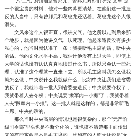
“八·二七”的领袖是曾邦元。曾邦元对你们研究“文革”是
一个很宝贵的材料，他对一些内幕更清楚。在他们这一批造
反的人当中，只有曾邦元和葛忠龙还活着。葛忠龙这个人很
滑头。
文凤来这个人很正直，很讲义气。他之所以走到后来那
个地步，就是因为他讲义气、认死理。他起来造反没有多少
私心的，他当时就认准了一条：我要听毛主席的话，听中央
的话。他的文化水平不高，我估计他没有上过大学，即使上
大学的话也没有认认真真地读过什么书，所以只会认一些死
理，认准了这个理就一直走下去。所以毛主席叫我怎么做我
就怎么做，中央说什么我就做什么。比如中央让我们造省委
的反了，我就带着一批人到省委去造反；中央说要夺权了，
我就带着人去夺权；中央说要“揪军内一小撮”了，我就带着
人去“揪军内一小撮”。这一批人就是这样的，都是非常听毛
主席、中央的话的。
那么当时中央高层的情况也是很复杂的，那个“无产阶
级司令部”里头也是不断分化的，谁也搞不清楚那里面传出
来的有些东西是不是毛主席的。比如有的人昨天还说是“无