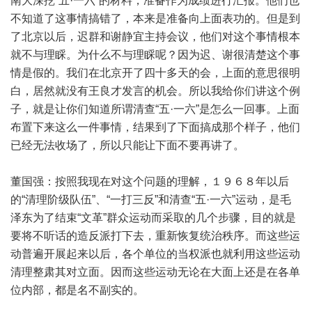
南大深挖“五·一六”的材料，准备作为成绩进行汇报。他们也
不知道了这事情搞错了，本来是准备向上面表功的。但是到
了北京以后，迟群和谢静宜主持会议，他们对这个事情根本
就不与理睬。为什么不与理睬呢？因为迟、谢很清楚这个事
情是假的。我们在北京开了四十多天的会，上面的意思很明
白，居然就没有王良才发言的机会。所以我给你们讲这个例
子，就是让你们知道所谓清查“五·一六”是怎么一回事。上面
布置下来这么一件事情，结果到了下面搞成那个样子，他们
已经无法收场了，所以只能让下面不要再讲了。
董国强：按照我现在对这个问题的理解，１９６８年以后
的“清理阶级队伍”、“一打三反”和清查“五·一六”运动，是毛
泽东为了结束“文革”群众运动而采取的几个步骤，目的就是
要将不听话的造反派打下去，重新恢复统治秩序。而这些运
动普遍开展起来以后，各个单位的当权派也就利用这些运动
清理整肃其对立面。因而这些运动无论在大面上还是在各单
位内部，都是名不副实的。