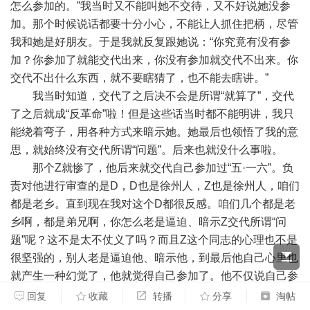
怎么参加的。”我当时又不能叫她不交待，又不好说她没参
加。那个时候说话都要十分小心，不能让人抓住把柄，尽管
我和她是好朋友。于是我就反复跟她说：“你究竟有没有参
加？你参加了就能交代出来，你没有参加就交代不出来。你
交代不出什么东西，就不要瞎猜了，也不能去瞎讲。”
我当时知道，交代了之后决不会是所谓“就算了”，交代
了之后就成“反革命”啦！但是这些话当时都不能明讲，我只
能绕着弯子，用各种方式来暗示她。她最后也领悟了我的意
思，就始终没有交代所谓“问题”。后来也就没什么事啦。
那个Z就惨了，他后来就交代自己参加过“五·一六”。负
责对他进行审查的是D，D也是徐州人，Z也是徐州人，咱们
都是老乡。直到现在我对这个D都很反感。咱们几个都是老
乡啊，都是弟兄啊，你怎么老是逼迫、暗示Z交代所谓“问
题”呢？这不是太不仗义了吗？而且Z这个同志的心理也不是
很坚强的，别人老是逼迫他、暗示他，到最后他自己心里也
就产生一种幻觉了，他就觉得自己参加了。他不仅说自己参
加了“五·一六”，而且还说自己直接参加了一个阴谋刺杀毛主
回复
收藏
转播
分享
淘帖