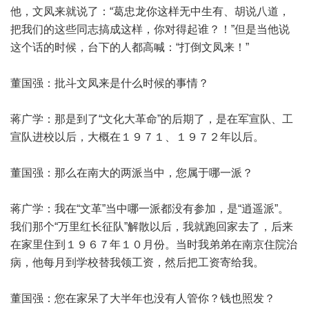
他，文凤来就说了：“葛忠龙你这样无中生有、胡说八道，
把我们的这些同志搞成这样，你对得起谁？！”但是当他说
这个话的时候，台下的人都高喊：“打倒文凤来！”
董国强：批斗文凤来是什么时候的事情？
蒋广学：那是到了“文化大革命”的后期了，是在军宣队、工
宣队进校以后，大概在１９７１、１９７２年以后。
董国强：那么在南大的两派当中，您属于哪一派？
蒋广学：我在“文革”当中哪一派都没有参加，是“逍遥派”。
我们那个“万里红长征队”解散以后，我就跑回家去了，后来
在家里住到１９６７年１０月份。当时我弟弟在南京住院治
病，他每月到学校替我领工资，然后把工资寄给我。
董国强：您在家呆了大半年也没有人管你？钱也照发？