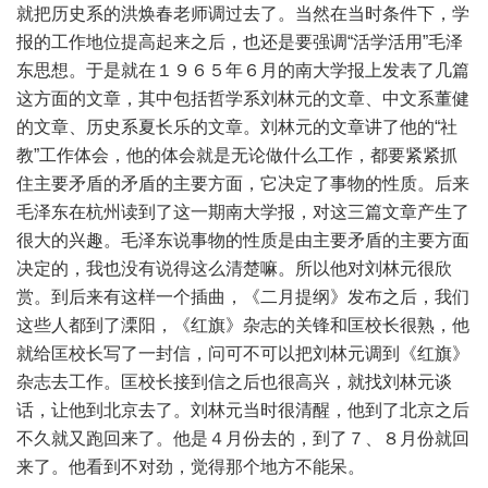
就把历史系的洪焕春老师调过去了。当然在当时条件下，学
报的工作地位提高起来之后，也还是要强调“活学活用”毛泽
东思想。于是就在１９６５年６月的南大学报上发表了几篇
这方面的文章，其中包括哲学系刘林元的文章、中文系董健
的文章、历史系夏长乐的文章。刘林元的文章讲了他的“社
教”工作体会，他的体会就是无论做什么工作，都要紧紧抓
住主要矛盾的矛盾的主要方面，它决定了事物的性质。后来
毛泽东在杭州读到了这一期南大学报，对这三篇文章产生了
很大的兴趣。毛泽东说事物的性质是由主要矛盾的主要方面
决定的，我也没有说得这么清楚嘛。所以他对刘林元很欣
赏。到后来有这样一个插曲，《二月提纲》发布之后，我们
这些人都到了溧阳，《红旗》杂志的关锋和匡校长很熟，他
就给匡校长写了一封信，问可不可以把刘林元调到《红旗》
杂志去工作。匡校长接到信之后也很高兴，就找刘林元谈
话，让他到北京去了。刘林元当时很清醒，他到了北京之后
不久就又跑回来了。他是４月份去的，到了７、８月份就回
来了。他看到不对劲，觉得那个地方不能呆。