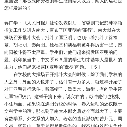
董国强：那么溧阳分校的学生撤回南大以后，南大的运动是
怎样发展的？
蒋广学：《人民日报》社论发表以后，省委副书记彭冲率领
省委工作队进入南大，宣布了匡亚明的“罪行”。南大就在大
操场召开批斗大会，批斗了匡亚明，也顺带着批斗了徐福
基、胡福明、秦向阳。徐福基和胡福明被斗得厉害一些，秦
向阳被斗得不太严重。学生们让他们起来揭发匡亚明的问
题。我印象当中，中文系６６届的学生胡才基等人是批斗的
主力，他们起来揭露匡亚明的“叛徒”问题。〔５〕
在学校的大操场召开批斗大会的时候，除了我们学校的
人之外，外面的人也来了，估计有一万多人。就这样开始了
对匡亚明进行武斗，戴高帽子，泼墨水，游街，有的学生还
让匡“坐飞机”。这样子搞下来，说实在的，彭冲他们也控制
不住局面。如果说在溧阳分校的时候，卷入运动的还仅限于
文科学生的话，那么到了南大本部之后这个面就大了，主要
有数学系、外文系的人加入。著名的造反派领袖曾邦元、周
文昌、张建山、葛忠龙都是数学系的。我不明白这些人为什