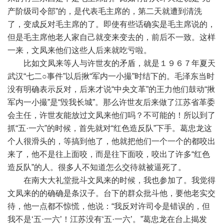
产阶级司令部”的，是代表毛主席的，第二天就遭到清洗
了，变成反对毛主席的了。即使有些话确实是毛主席说的，
但是毛主席他老人家自己就变来变去的，前后不一致。这样
一来，文凤来他们这些人后来就吃亏啦。
比如文凤来等人与许世友的矛盾，就是１９６７年夏天
武汉“七二○事件”以后揪“军内一小撮”时结下的。毛泽东当时
没有明确表示反对，后来才说“中央文革”的王力他们鼓动“揪
军内一小撮”是“毁我长城”。那么许世友后来做了江苏省革委
会主任，许世友能放过文凤来他们吗？不可能的！所以到了
抓“五·一六”的时候，首先就对“红色造反队”下手。葛忠龙这
个人很滑头的，等搞到他了，他就把他们一个一个的都咬出
来了，他不是往上面咬，而是往下面咬，咬出了许多“红色
造反队”的人。很多人不知道怎么交待就被逼死了。
在南大大礼堂批斗文凤来的时候，我也参加了。我觉得
文凤来的的确确是条汉子。台下的群众批斗他，要他老实交
待，他一点都不惊慌，他说：“我反对许司令是错误的，但
我不是‘五·一六’！江苏没有‘五·一六’。”葛忠龙在台上揭发