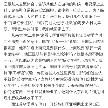
面跟别人交流体会，告诉其他人在游街的时候一定要穿上皮
鞋，穿布鞋容易被造反派踩脚，很疼的，哈哈……。为了躲
避这场运动，大约在１０月份之后，我们几个人组织了一
个“万里红长征队”，到我们过去进行“社教”的海安农村去串
联。等到过年的时候，我们就回家去了。
从南大“六二事件”来看，匡亚明匡校长和江苏省委当时
并不清楚上面的意图。匡在《“五·一六”通知》下来以后感到
很困惑，他不知道上面究竟要搞什么。上面说要“横扫一切
牛鬼蛇神”，他匡亚明能算是“牛鬼蛇神”吗？他根本想不到这
一点。所以他认为这是指的下面的“反动学生”。你想啊，我
匡亚明在南大响应毛主席、刘副主席的号召搞“教育革命”，
搞“半工半读”试验，你们这些人在这里捣乱，那你们这些人
不就是“反动学生”吗？当然那个时候还没有给他们定性为“反
动学生”，只是组织学生起来斗斗他们，杀杀他们的恶气。
你们还有两、三个月就要毕业了，还闹什么东西呢？但是到
后来想收兵就收不了了。
而江苏省委呢？他们一开始想把匡亚明抛出来保自己，