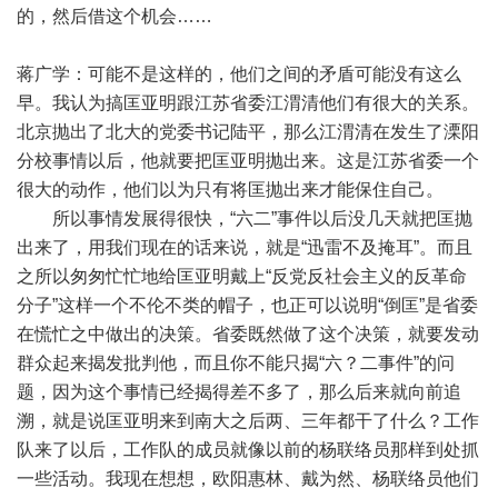
的，然后借这个机会……
蒋广学：可能不是这样的，他们之间的矛盾可能没有这么
早。我认为搞匡亚明跟江苏省委江渭清他们有很大的关系。
北京抛出了北大的党委书记陆平，那么江渭清在发生了溧阳
分校事情以后，他就要把匡亚明抛出来。这是江苏省委一个
很大的动作，他们以为只有将匡抛出来才能保住自己。
所以事情发展得很快，“六二”事件以后没几天就把匡抛
出来了，用我们现在的话来说，就是“迅雷不及掩耳”。而且
之所以匆匆忙忙地给匡亚明戴上“反党反社会主义的反革命
分子”这样一个不伦不类的帽子，也正可以说明“倒匡”是省委
在慌忙之中做出的决策。省委既然做了这个决策，就要发动
群众起来揭发批判他，而且你不能只揭“六？二事件”的问
题，因为这个事情已经揭得差不多了，那么后来就向前追
溯，就是说匡亚明来到南大之后两、三年都干了什么？工作
队来了以后，工作队的成员就像以前的杨联络员那样到处抓
一些活动。我现在想想，欧阳惠林、戴为然、杨联络员他们