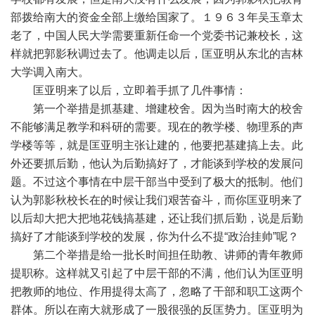
部拨给南大的资金全部上缴给国家了。１９６３年吴玉章太
老了，中国人民大学需要重新任命一个党委书记兼校长，这
样就把郭影秋调过去了。他调走以后，匡亚明从东北的吉林
大学调入南大。
匡亚明来了以后，立即着手抓了几件事情：
第一个举措是抓基建、增建校舍。因为当时南大的校舍
不能够满足教学和科研的需要。现在的教学楼、物理系的声
学楼等等，就是匡亚明主张让建的，他要把基建搞上去。此
外还要抓后勤，他认为后勤搞好了，才能谈到学校的发展问
题。不过这个事情在中层干部当中受到了极大的抵制。他们
认为郭影秋校长在的时候让我们艰苦奋斗，而你匡亚明来了
以后却大把大把地花钱搞基建，还让我们抓后勤，说是后勤
搞好了才能谈到学校的发展，你为什么不提“政治挂帅”呢？
第二个举措是给一批长时间担任助教、讲师的青年教师
提职称。这样就又引起了中层干部的不满，他们认为匡亚明
把教师的地位、作用提得太高了，忽略了干部和职工这两个
群体。所以在南大就形成了一股很强的反匡势力。匡亚明为