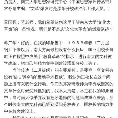
负责人、南京大学思想家研究中心《中国思想家评传丛书》
常务副主编。“文革”爆发时是溧阳分校政治部工作人员。〕
董国强：蒋老师，我们希望从您这里了解南京大学“文化大
革命”的一些情况。我们是不是从“文化大革命”的爆发谈起？
蒋广学：好的。在我的印象当中，１９６６年春《二月提
纲》下来以后，南大方面最初没有什么反应，匡亚明校长当
时正在按照中央关于“教育革命”的指示，进行南大的文科教
学改革，把自己的精力集中到建设溧阳分校上去了。
当时传达《二月提纲》的主要精神，是要查一查文科有
没有“借古讽今”的“反动学术权威”。我认为匡校长在这个问
题上没有采取什么行动。你们系茅家琦老师为李秀成翻案的
文章什么时候受到批判的，我不太清楚，不过在我的印象当
中，当时南大似乎并没有把茅老师的问题当成重点来搞，那
个时候南大的文科都已经到溧阳分校去了，匡校长的精力集
中在校舍建设上。