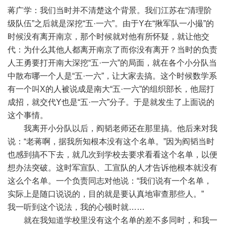
蒋广学：我们当时并不清楚这个背景。我们江苏在“清理阶
级队伍”之后就是深挖“五·一六”。由于Y在“揪军队一小撮”的
时候没有离开南京，那个时候就对他有所怀疑，就让他交
代：为什么其他人都离开南京了而你没有离开？当时的负责
人王勇要打开南大深挖“五·一六”的局面，就在各个小分队当
中散布哪一个人是“五·一六”，让大家去搞。这个时候数学系
有一个叫X的人被说成是南大“五·一六”的组织部长，他屈打
成招，就交代Y也是“五·一六”分子。于是就发生了上面说的
这个事情。
我离开小分队以后，阎韬老师还在那里搞。他后来对我
说：“老蒋啊，据我所知根本没有这个名单。”因为阎韬当时
也感到搞不下去，就几次到学校去要求看看这个名单，以便
想办法突破。这时军宣队、工宣队的人才告诉他根本就没有
这么个名单。一个负责同志对他说：“我们说有一个名单，
实际上是随口说说的，目的就是要认真地审查那些人。”
我一听到这个说法，我的心顿时就……
就在我知道学校里没有这个名单的差不多同时，和我一