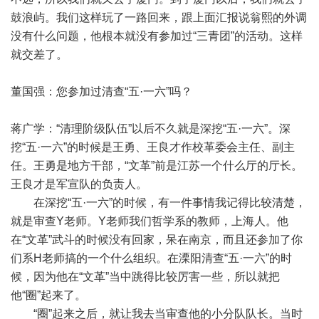
鼓浪屿。我们这样玩了一路回来，跟上面汇报说翁熙的外调
没有什么问题，他根本就没有参加过“三青团”的活动。这样
就交差了。
董国强：您参加过清查“五·一六”吗？
蒋广学：“清理阶级队伍”以后不久就是深挖“五·一六”。深
挖“五·一六”的时候是王勇、王良才作校革委会主任、副主
任。王勇是地方干部，“文革”前是江苏一个什么厅的厅长。
王良才是军宣队的负责人。
在深挖“五·一六”的时候，有一件事情我记得比较清楚，
就是审查Y老师。Y老师我们哲学系的教师，上海人。他
在“文革”武斗的时候没有回家，呆在南京，而且还参加了你
们系H老师搞的一个什么组织。在溧阳清查“五·一六”的时
候，因为他在“文革”当中跳得比较厉害一些，所以就把
他“圈”起来了。
“圈”起来之后，就让我去当审查他的小分队队长。当时