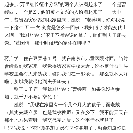
起参加“万里红长征小分队”的两个人被圈起来了，一个是曹
缦西，一个是Z，他们被外文系的人给圈起来了。一天中
午，曹缦西突然跑到我家里来，她说：“老蒋啊，你对我说
一下这个‘五·一六’究竟是怎么一回事？我知道了才能交代出
来啊。”我对她说：“家里不是说话的地方，咱们到夫子庙去
谈。”董国强：那个时候您的家住在哪里？
蒋广学：住在豆菜巷１号，就在南京市儿童医院对面。当时
曹缦西到我家来，我觉得我家离学校太近，说不定什么时候
学校里会有人来找我，碰到我们在一起谈话，那么就不太好
啦，所以我就带她到夫子庙去了。
到了夫子庙，我就对她说：“曹缦西，如果你没有参
加，就千万不要乱交代！”
她说：“我现在家里有一个几个月大的孩子，而老戴
（其丈夫戴立泉，也是我校教师）又在乡下，我不能天天在
那个地方呆着呀，我交代完之后，这个事情不就算了
吗？”我说：“你究竟参加了没有？你参加了，就会知道你是