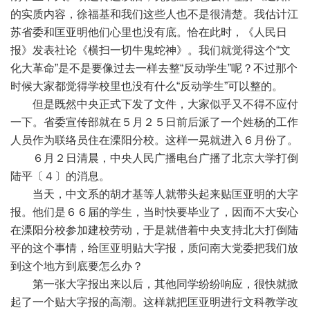
的实质内容，徐福基和我们这些人也不是很清楚。我估计江
苏省委和匡亚明他们心里也没有底。恰在此时，《人民日
报》发表社论《横扫一切牛鬼蛇神》。我们就觉得这个“文
化大革命”是不是要像过去一样去整“反动学生”呢？不过那个
时候大家都觉得学校里也没有什么“反动学生”可以整的。
但是既然中央正式下发了文件，大家似乎又不得不应付
一下。省委宣传部就在５月２５日前后派了一个姓杨的工作
人员作为联络员住在溧阳分校。这样一晃就进入６月份了。
６月２日清晨，中央人民广播电台广播了北京大学打倒
陆平〔４〕的消息。
当天，中文系的胡才基等人就带头起来贴匡亚明的大字
报。他们是６６届的学生，当时快要毕业了，因而不大安心
在溧阳分校参加建校劳动，于是就借着中央支持北大打倒陆
平的这个事情，给匡亚明贴大字报，质问南大党委把我们放
到这个地方到底要怎么办？
第一张大字报出来以后，其他同学纷纷响应，很快就掀
起了一个贴大字报的高潮。这样就把匡亚明进行文科教学改