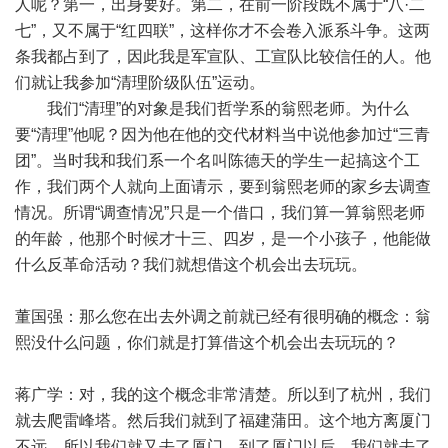
人呢？第一，出身要好。第二，在前一阶段既不属于“八·二
七”，又不属于“红四联”，这样你才不会卷入派系斗争。这两
条我都占到了，因此我是军宣队、工宣队比较信任的人。他
们就让我参加“清理阶级队伍”运动。
我们“清理”的对象是我们哲学系的翁熙老师。为什么
要“清理”他呢？因为他在他的交代材料当中说他参加过“三青
团”。当时我和我们系一个名叫陈德天的学生一起搞这个工
作，我们两个人就向上面请示，要到翁熙老师的家乡去调查
情况。所谓“调查情况”只是一个借口，我们算一算翁熙老师
的年龄，他那个时候才十三、四岁，是一个小孩子，他能做
什么反革命活动？我们就想借这个机会出去玩玩。
董国强：那么您在出去外调之前就已经有很明确的概念：翁
熙没什么问题，你们就是打算借这个机会出去玩玩的？
蒋广学：对，我的这个概念非常清楚。所以到了杭州，我们
就去爬雷峰塔。然后我们就到了福建蒲田。这个地方离厦门
不远，所以我们就又去了厦门。到了厦门以后，我们就去了