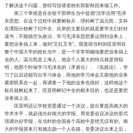
了解决这个问题，曾经写信请老校长郭影秋回来做工作。
第三个举措是在全校干部师生当中提倡“活学活用”毛泽
东思想。在这个过程中就要树标兵，理科树了温元凯，文科
在溧阳分校树了纪中全。此举的主要目的就是要学生们好好
读书，不能搞空头政治，学习毛泽东思想要运用到业务上，
要把业务搞上来，做到“又红又专”。我觉得当时的匡亚明在
整个中国大学的校长当中，是一个非常明确地要把业务搞上
去的人。温元凯是上海人，他这个人最大的特点就是很聪
明，他那个时候学习毛泽东的《矛盾论》、《实践论》，学
习了以后还能写出学习体会，而他的学习体会又跟他的业务
紧密联系在一起，再调查一下他的业务也很好，这样他这个
标兵就树起来了。匡亚明树纪中全的根本目的，也还是要把
业务搞上去。
匡亚明还让学校党委通过一个决议，提出要提高南大的
学术水平，就必须办好南大的学报。用党委会议决议的形式
强调办好学报，在当时的全国各个高校中是绝无仅有的。南
大的学报原来只有姚志勋一个人在搞，党委决议出来之后，