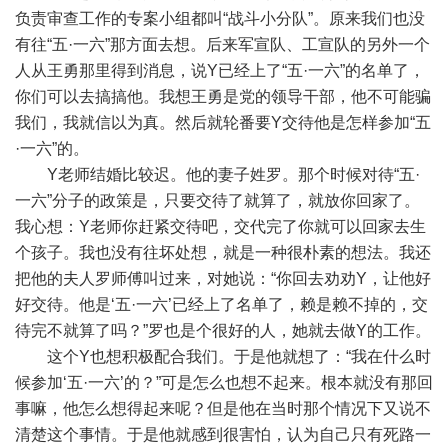
负责审查工作的专案小组都叫“战斗小分队”。原来我们也没
有往“五·一六”那方面去想。后来军宣队、工宣队的另外一个
人从王勇那里得到消息，说Y已经上了“五·一六”的名单了，
你们可以去搞搞他。我想王勇是党的领导干部，他不可能骗
我们，我就信以为真。然后就轮番要Y交待他是怎样参加“五
·一六”的。
Y老师结婚比较迟。他的妻子姓罗。那个时候对待“五·
一六”分子的政策是，只要交待了就算了，就放你回家了。
我心想：Y老师你赶紧交待吧，交代完了你就可以回家去生
个孩子。我也没有往坏处想，就是一种很朴素的想法。我还
把他的夫人罗师傅叫过来，对她说：“你回去劝劝Y，让他好
好交待。他是‘五·一六’已经上了名单了，赖是赖不掉的，交
待完不就算了吗？”罗也是个很好的人，她就去做Y的工作。
这个Y也想积极配合我们。于是他就想了：“我在什么时
候参加‘五·一六’的？”可是怎么也想不起来。根本就没有那回
事嘛，他怎么想得起来呢？但是他在当时那个情况下又说不
清楚这个事情。于是他就感到很害怕，认为自己只有死路一