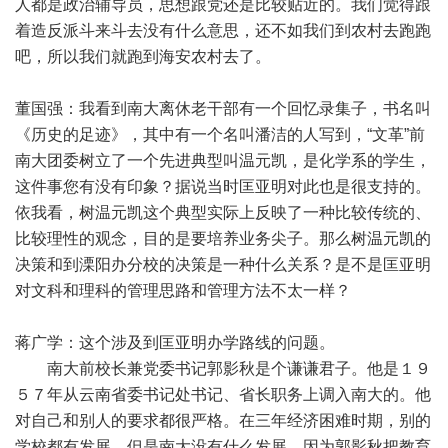
人都是政治辅导员，思想跟党还是比较贴近的。我们觉得跟
着造反派斗来斗去没有什么意思，还不如我们到农村去跑跑
吧，所以我们就跑到海安农村去了。
董国强：我看到南大离休老干部有一个回忆录集子，书名叫
《历史的足迹》，其中有一个名叫潘洁的人写到，“文革”前
南大团委树立了一个先进典型叫温元凯，是化学系的学生，
这件事您有没有印象？据说当时匡亚明对此也是很支持的。
依我看，树温元凯这个典型实际上反映了一种比较传统的、
比较理性的观念，目的是要培养业务尖子。那么树温元凯的
决策和到溧阳办分校的决策是一种什么关系？是不是匡亚明
对文科和理科的管理思路和管理方法不太一样？
蒋广学：这个涉及到匡亚明办学路线的问题。
南大前校长兼党委书记郭影秋是个谦谦君子。他是１９
５７年从云南省委书记处书记、省长职务上调入南大的。他
对自己和别人的要求都很严格。在三年经济困难时期，别的
学校都有发展，但是南大没有什么发展，因为郭影秋把教育