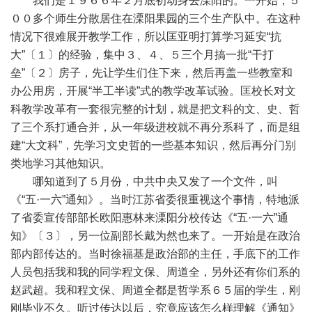
我们是１９６６年２月底初动身去溧阳的。一开始，５
００多个师生分散居住在溧阳果园的三个生产队中。在这种
情况下很难展开教学工作，所以匡亚明打算学习延安“抗
大”〔１〕的经验，集中３、４、５三个月搞一批“干打
垒”〔２〕房子，先让学生们住下来，然后再盖一些教室和
办公用房，开展“半工半读”式的教学改革试验。匡校长对文
科教学改革有一套很完整的计划，就是把文科的文、史、哲
了三个系打通合并，从一年级进校就不再分系科了，而是组
建“大文科”，先学习文史哲的一些基本知识，然后再分门别
类地学习其他知识。
哪知道到了５月份，中共中央又发了一个文件，叫
《“五·一六”通知》。当时江苏省委很重视这个事情，特地派
了省委宣传部部长欧阳惠林来溧阳分校传达《“五·一六”通
知》〔３〕，另一位副部长戴为然也来了。一开始是在政治
部内部传达的。当时徐福基是政治部的主任，手底下的工作
人员包括我和我的同学程文保、周道全，另外还有你们系的
赵武超。我和程文保、周道全都是哲学系６５届的学生，刚
刚毕业不久。听过传达以后，究竟应该怎么样理解《通知》