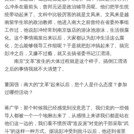
么冲杀在最前头，曾邦元还是政治辅导员呢。他们把学生统
统带动起来了。文科中比较厉害的就是文凤来。文凤来是越
南留学生班的政治教师，他进入南大之前曾经在省委外事组
工作过，他说彭冲经常到南京饭店的游泳池游泳，生活很腐
化。这个事情揭发出来以后，大家都认为彭冲生活这么腐
化，怎么能够领导工作组呢？于是就把彭冲搞起来了。搞完
彭冲之后，又嫌不过瘾，就又去搞省委书记江渭清。
南京“文革”发生的大体过程就是这个样子。搞倒江渭清
之后的事情我就不大清楚了。
董国强：南大的“文革”起来以后，您个人是什么态度？参加
过哪些活动？
蒋广学：那个时候我已经感觉到没意思了。我们党的一些领
导人都被一个一个地揪出来了，从感情上来讲我们都是站在
他们这一边的，我们看不惯所谓“造反派”对党的干部采取“武
斗”的这样一种方式。据说彭冲受到批斗以后，他还到省里