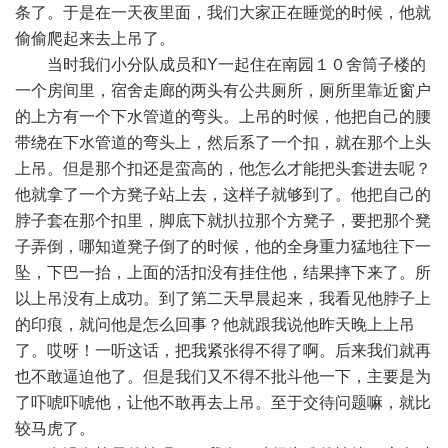
条了。于是在一天夜里面，我们大家正在睡觉的时候，他就
偷偷爬起来去上吊了。
当时我们小分队成员和Y一起住在南园１０舍筒子楼的
一个房间里，宿舍走廊的两头有公共厕所，厕所里靠近窗户
的上方有一个下水管道的弯头。上吊的时候，他把自己的腰
带绕在下水管道的弯头上，然后系了一个扣，就在那个上头
上吊。但是那个扣还是蛮高的，他怎么才能把头套进去呢？
他就拿了一个方凳子站上去，这样子就够到了。他把自己的
脖子套在那个扣里，脚底下就扒拉那个方凳子，要把那个凳
子弄倒，哪知道凳子倒了的时候，他的全身重力猛地往下一
坠，下巴一抬，上面的活扣没有挂住他，结果摔下来了。所
以上吊没有上成功。到了第二天早晨起来，我看见他脖子上
的印痕，就问他是怎么回事？他就跟我说他昨天晚上上吊
了。哎呀！一听这话，把我紧张得不得了啊。后来我们就再
也不敢逼迫他了。但是我们又不得不批斗他一下，主要是为
了吓唬吓唬他，让他不敢再去上吊。至于交待问题嘛，就比
较马虎了。