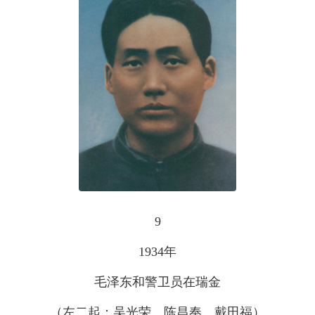
9
1934年
毛泽东和警卫员在瑞金
（左二起：吴光荣、陈昌奉、戴田福）