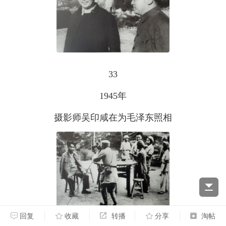
33
1945年
摄影师吴印咸在为毛泽东照相
回复
收藏
转播
分享
淘帖