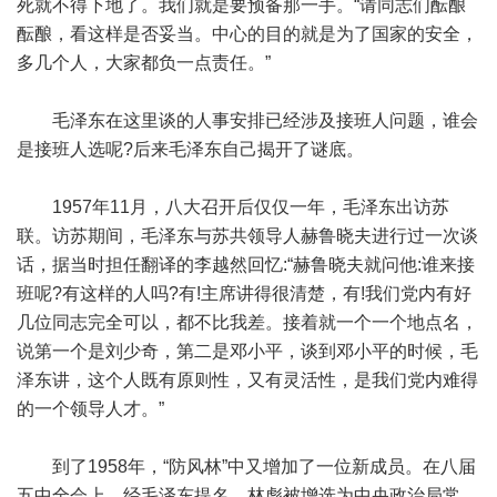
死就不得下地了。我们就是要预备那一手。“请同志们酝酿
酝酿，看这样是否妥当。中心的目的就是为了国家的安全，
多几个人，大家都负一点责任。”
毛泽东在这里谈的人事安排已经涉及接班人问题，谁会
是接班人选呢?后来毛泽东自己揭开了谜底。
1957年11月，八大召开后仅仅一年，毛泽东出访苏
联。访苏期间，毛泽东与苏共领导人赫鲁晓夫进行过一次谈
话，据当时担任翻译的李越然回忆:“赫鲁晓夫就问他:谁来接
班呢?有这样的人吗?有!主席讲得很清楚，有!我们党内有好
几位同志完全可以，都不比我差。接着就一个一个地点名，
说第一个是刘少奇，第二是邓小平，谈到邓小平的时候，毛
泽东讲，这个人既有原则性，又有灵活性，是我们党内难得
的一个领导人才。”
到了1958年，“防风林”中又增加了一位新成员。在八届
五中全会上，经毛泽东提名，林彪被增选为中央政治局常