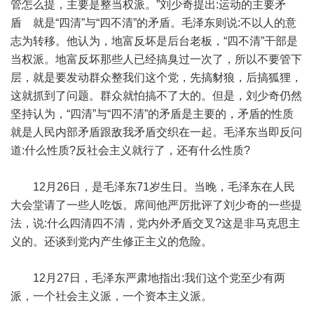
管怎么提，主要是整当权派。”刘少奇提出:运动的主要矛
盾 就是“四清”与“四不清”的矛盾。毛泽东则说:不以人的意
志为转移。他认为，地富反坏是后台老板，“四不清”干部是
当权派。地富反坏那些人已经搞臭过一次了，所以不要管下
层，就是要发动群众整我们这个党，先搞豺狼，后搞狐狸，
这就抓到了问题。群众就怕搞不了大的。但是，刘少奇仍然
坚持认为，“四清”与“四不清”的矛盾是主要的，矛盾的性质
就是人民内部矛盾跟敌我矛盾交织在一起。毛泽东当即反问
道:什么性质?反社会主义就行了，还有什么性质?
12月26日，是毛泽东71岁生日。当晚，毛泽东在人民
大会堂请了一些人吃饭。席间他严厉批评了刘少奇的一些提
法，说:什么四清四不清，党内外矛盾交叉?这是非马克思主
义的。还谈到党内产生修正主义的危险。
12月27日，毛泽东严肃地指出:我们这个党至少有两
派，一个社会主义派，一个资本主义派。