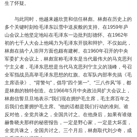
生了怀疑。
与此同时，他越来越欣赏和信任林彪。林彪在历史上的
多个关键时刻给毛泽东以雪中送炭般的支持。在1959年庐
山会议上他坚定地站在毛泽东一边批判彭德怀。在1962年
初的七千人大会上他竭力为毛泽东开脱和辩护。不仅如此，
林彪在搞个人崇拜方面也颇有建树。在1960年召开的中央
军委扩大会议上，林彪宣称毛泽东是当代最伟大的马克思列
宁主义者，毛泽东思想是当代马克思列宁主义的顶峰，号召
全军指战员高举毛泽东思想的红旗。在军队内部率先搞《毛
主席语录》、“背警句”，倡导“四个第一”、“三八作风”等，都
是林彪的独特创造。在1966年5月中央政治局扩大会议上，
林彪信誓旦旦地表示:“我们现在拥护毛主席，毛主席百年之
后我们也要拥护毛主席。”他的话都是我们行动的准则。谁
反对他，全党共诛之，全国共讨之。在他身后，如果有谁做
赫鲁晓夫那样的秘密报告，一定是野心家，一定是大坏蛋，
全党共诛之，全国共讨之。三个月后，林彪取代刘少奇，成