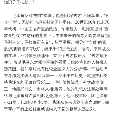
知识分子扶助。”
毛泽东反对“秀才”接班，也是因为“秀才”不懂军事，“不
会打仗”，无法担当起安邦定国的重任。20世纪60年代末70
年代初，中国面临严重的政治、军事压力，毛泽东提出:“要
准备打仗!”在这样的背景下，中国未来的领导人既要具备“搞
马列主义，不搞修正主义”，从而掌握、领导打“文仗”的素
质;又要有指挥“武仗”，统率千军进行辽沈、淮海、平津战役
的才华，不能像苏联那样，立了个秀才接班人，“秀才顶不
住”。所以毛泽东对邓小平格外看重，始终将其纳入接班人
选范围。石仲泉对此有比较全面深入的分析:邓小平被毛泽
东考虑为接班人是因为:第一，邓小平在历史上就拥护和支
持毛泽东的正确领导;第二，他打仗善统兵，有大战功;第
三，他能武能文，出将入相;第四，他的思想方法和处事风
格与毛泽东有许多相似之处;第五，他比较年轻，比毛泽东
小11岁，比刘少奇小6岁。毛泽东在考虑刘少奇之后时，由
于邓小平有上述优点就被纳入了党的接班人选之列。