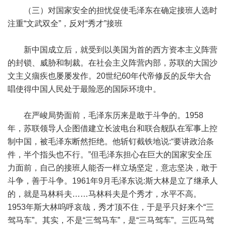
（三）对国家安全的担忧促使毛泽东在确定接班人选时
注重“文武双全”，反对“秀才”接班
新中国成立后，就受到以美国为首的西方资本主义阵营
的封锁、威胁和制裁。在社会主义阵营内部，苏联的大国沙
文主义痼疾也屡屡发作。20世纪60年代帝修反的反华大合
唱使得中国人民处于最险恶的国际环境中。
在严峻局势面前，毛泽东历来是敢于斗争的。1958
年，苏联领导人企图借建立长波电台和联合舰队在军事上控
制中国，被毛泽东断然拒绝。他斩钉截铁地说:“要讲政治条
件，半个指头也不行。”但毛泽东担心在巨大的国家安全压
力面前，自己的接班人能否一样立场坚定，意志坚决，敢于
斗争，善于斗争。1961年9月毛泽东说:斯大林是立了继承人
的，就是马林科夫……马林科夫是个秀才，水平不高。
1953年斯大林呜呼哀哉，秀才顶不住，于是乎只好来个“三
驾马车”。其实，不是“三驾马车”，是“三马驾车”。三匹马驾