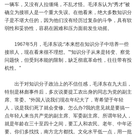
一辆车，又没有人拉缰绳，不乱才怪。毛泽东认为“秀才”被
确立为接班人是一个重大失误。在他看来，绝大多数知识分
子是不堪大任的，因为他们没有经历过复杂的斗争，具有软
弱性和妥协性，容易在困难和压力面前发生动摇。
1967年5月，毛泽东说:“本来想在知识分子中培养一些
接班人，现在看来很不理想。”“知识分子从来是转变、察觉
问题快，但受到本能的限制，缺乏彻底革命性，往往带有投
机性。”
出于对知识分子政治上的不信任感，毛泽东在九大后，
特别是林彪事件后，多次说要提工农出身的同志为党的副主
席、常委。“外国人说我们现在年纪大了，寄希望于年轻
人，说是我们死了就会变修。怎么办?我的意见就是要搞一
点年轻人来当共产党的副主席、军委副主席。所谓年轻人，
就是年龄在三十至四十之间，要工人和农民。老年、中年还
要。你们多找找，南方北方都找。文化水平低一点，用一批