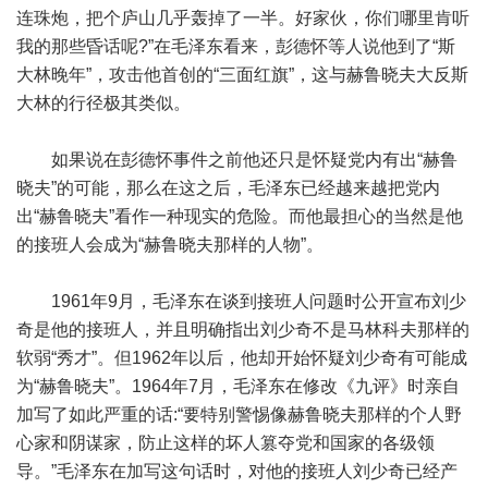
连珠炮，把个庐山几乎轰掉了一半。好家伙，你们哪里肯听
我的那些昏话呢?”在毛泽东看来，彭德怀等人说他到了“斯
大林晚年”，攻击他首创的“三面红旗”，这与赫鲁晓夫大反斯
大林的行径极其类似。
如果说在彭德怀事件之前他还只是怀疑党内有出“赫鲁
晓夫”的可能，那么在这之后，毛泽东已经越来越把党内
出“赫鲁晓夫”看作一种现实的危险。而他最担心的当然是他
的接班人会成为“赫鲁晓夫那样的人物”。
1961年9月，毛泽东在谈到接班人问题时公开宣布刘少
奇是他的接班人，并且明确指出刘少奇不是马林科夫那样的
软弱“秀才”。但1962年以后，他却开始怀疑刘少奇有可能成
为“赫鲁晓夫”。1964年7月，毛泽东在修改《九评》时亲自
加写了如此严重的话:“要特别警惕像赫鲁晓夫那样的个人野
心家和阴谋家，防止这样的坏人篡夺党和国家的各级领
导。”毛泽东在加写这句话时，对他的接班人刘少奇已经产