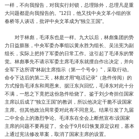
一样，不向我报告，对我实行封锁，总理除外，总理凡是重
大问题都是向我报告的。”12日，他又找中央文革小组的张
春桥等人谈话，批评中央文革成为“独立王国”。
对于林彪，毛泽东也是一样。九大以后，林彪集团的势
力日益膨胀，中央军委办事组以黄永胜为组长、吴法宪为副
组长，实际上把持了军委的日常工作。这引起了毛泽东的警
觉。林彪事先不请示军委主席毛泽东就擅自作出决定，并向
全军下达所谓“林副主席指示（第一个号令）”，采取行动。
命令下达后的第二天，林彪才用“电话记录”（急件传阅）的
方式报告毛泽东和周恩来。据汪东兴回忆，毛泽东对此十分
不满，一怒之下竟把这份急件给烧了。鉴于刘少奇担任国家
主席以后成了“独立王国”的教训，所以他决定干脆不设国家
主席。但其他政治局常委对此有不同意见。结果引发了九届
二中全会上的激烈争论。毛泽东在全会上断然宣布:设国家
主席的问题不要再提了。全会于9月6日恢复原定议程，基本
上通过宪法修改草案，取消了国家主席的设置。