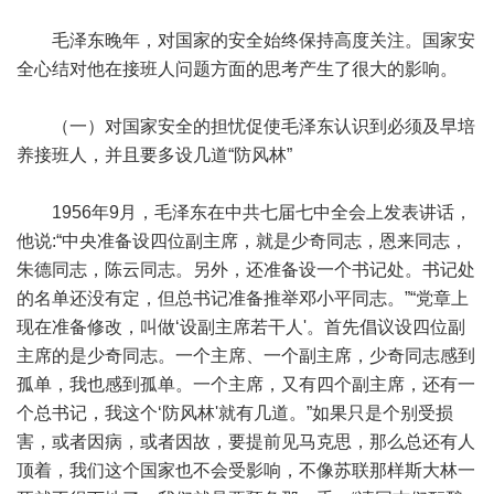
毛泽东晚年，对国家的安全始终保持高度关注。国家安
全心结对他在接班人问题方面的思考产生了很大的影响。
（一）对国家安全的担忧促使毛泽东认识到必须及早培
养接班人，并且要多设几道“防风林”
1956年9月，毛泽东在中共七届七中全会上发表讲话，
他说:“中央准备设四位副主席，就是少奇同志，恩来同志，
朱德同志，陈云同志。另外，还准备设一个书记处。书记处
的名单还没有定，但总书记准备推举邓小平同志。”“党章上
现在准备修改，叫做‘设副主席若干人'。首先倡议设四位副
主席的是少奇同志。一个主席、一个副主席，少奇同志感到
孤单，我也感到孤单。一个主席，又有四个副主席，还有一
个总书记，我这个‘防风林'就有几道。”如果只是个别受损
害，或者因病，或者因故，要提前见马克思，那么总还有人
顶着，我们这个国家也不会受影响，不像苏联那样斯大林一