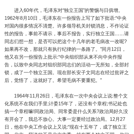
进入60年代，毛泽东对“独立王国”的警惕与日俱增。
1962年8月10日，毛泽东在一份报告上写了如下批语:“中央
对国内很多情况不清楚。许多领导机关封锁消息，不作论证
性的报告，事前不请示，事后不报告，实行独立王国……请
同志们想一想，是否可以把这个十几年的老毛病改一改呢?
如果再不改，那就只有执行纪律的一条路了。”同月12日，
他又在另一份报告上批示:“中央组织部从来不向中央作报
告，以致中央同志对组织部同志们的活动一无所知，全部封
锁，成了一个独立王国。现在部长安子文同志在经过批评之
后，觉悟了，这就好了。希望毛病不要重犯。”
1964年11月26日，毛泽东在一次中央会议上说:整个文
化系统不在我们手里;计委15年了，还没有个章程;书记处也
搞一个章程嘛!同政治局、同常委是什么关系?政治局好久没
有开会了，我总不放心。大事一定要经过政治局。12月27
日，他在中央工作会议上又说:“现在十五年了，成了独立王