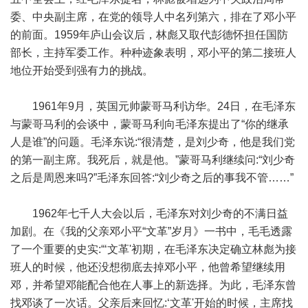
委、中央副主席，在党的领导人中名列第六，排在了邓小平
的前面。1959年庐山会议后，林彪又取代彭德怀担任国防
部长，主持军委工作。种种迹象表明，邓小平的第二接班人
地位开始受到强有力的挑战。
1961年9月，英国元帅蒙哥马利访华。24日，在毛泽东
与蒙哥马利的会谈中，蒙哥马利向毛泽东提出了“你的继承
人是谁”的问题。毛泽东说:“很清楚，是刘少奇，他是我们党
的第一副主席。我死后，就是他。”蒙哥马利继续问:“刘少奇
之后是周恩来吗?”毛泽东回答:“刘少奇之后的事我不管……”
1962年七千人大会以后，毛泽东对刘少奇的不满日益
加剧。在《我的父亲邓小平“文革”岁月》一书中，毛毛透露
了一个重要的史实:“‘文革'初期，在毛泽东决定确立林彪为接
班人的时候，他还没想彻底去掉邓小平，他曾希望继续用
邓，并希望邓能配合他在人事上的新选择。为此，毛泽东曾
找邓谈了一次话。父亲后来回忆:‘文革'开始的时候，主席找