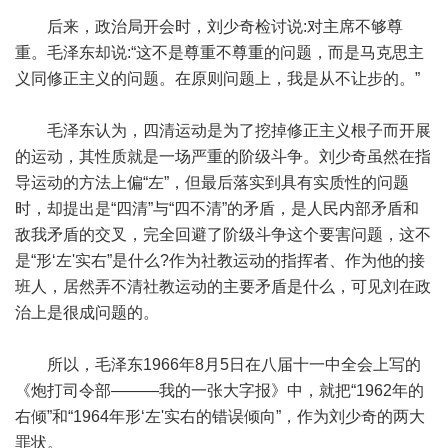
后来，政治局开会时，刘少奇检讨说:对主席不够尊
重。毛泽东却说:“这不是尊重不尊重的问题，而是马克思主
义同修正主义的问题。在原则问题上，我是从不让步的。”
毛泽东认为，四清运动是为了挖掉修正主义根子而开展
的运动，其性质就是一场严重的阶级斗争。刘少奇虽然在指
导运动的方法上偏“左”，但最后落实到具有实质性的问题
时，却提出是“四清”与“四不清”的矛盾，是人民内部矛盾和
敌我矛盾的交叉，完全回避了阶级斗争这个要害问题，这不
是“形‘左'实右”是什么?作为社教运动的指挥者、作为他的接
班人，居然弄不清社教运动的主要矛盾是什么，可见刘在政
治上是很成问题的。
所以，毛泽东1966年8月5日在八届十一中全会上写的
《炮打司令部———我的一张大字报》中，就把“1962年的
右倾”和“1964年形‘左'实右的错误倾向”，作为刘少奇的两大
罪状。