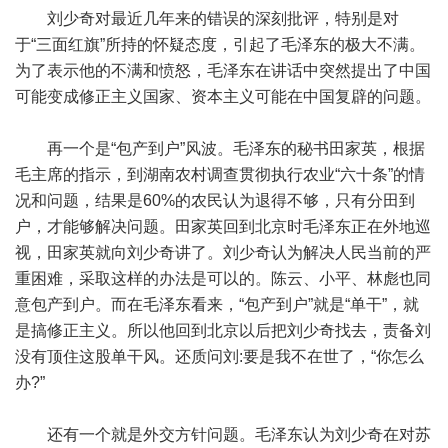
刘少奇对最近几年来的错误的深刻批评，特别是对
于“三面红旗”所持的怀疑态度，引起了毛泽东的极大不满。
为了表示他的不满和愤怒，毛泽东在讲话中突然提出了中国
可能变成修正主义国家、资本主义可能在中国复辟的问题。
再一个是“包产到户”风波。毛泽东的秘书田家英，根据
毛主席的指示，到湖南农村调查贯彻执行农业“六十条”的情
况和问题，结果是60%的农民认为退得不够，只有分田到
户，才能够解决问题。田家英回到北京时毛泽东正在外地巡
视，田家英就向刘少奇讲了。刘少奇认为解决人民当前的严
重困难，采取这样的办法是可以的。陈云、小平、林彪也同
意包产到户。而在毛泽东看来，“包产到户”就是“单干”，就
是搞修正主义。所以他回到北京以后把刘少奇找去，责备刘
没有顶住这股单干风。还质问刘:要是我不在世了，“你怎么
办?”
还有一个就是外交方针问题。毛泽东认为刘少奇在对苏