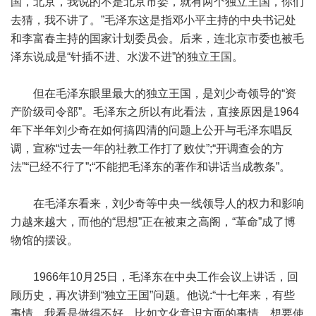
国，北京，我说的不是北京市委，就有两个独立王国，你们
去猜，我不讲了。”毛泽东这是指邓小平主持的中央书记处
和李富春主持的国家计划委员会。后来，连北京市委也被毛
泽东说成是“针插不进、水泼不进”的独立王国。
但在毛泽东眼里最大的独立王国，是刘少奇领导的“资
产阶级司令部”。毛泽东之所以有此看法，直接原因是1964
年下半年刘少奇在如何搞四清的问题上公开与毛泽东唱反
调，宣称“过去一年的社教工作打了败仗”;“开调查会的方
法”“已经不行了”;“不能把毛泽东的著作和讲话当成教条”。
在毛泽东看来，刘少奇等中央一线领导人的权力和影响
力越来越大，而他的“思想”正在被束之高阁，“革命”成了博
物馆的摆设。
1966年10月25日，毛泽东在中央工作会议上讲话，回
顾历史，再次讲到“独立王国”问题。他说:“十七年来，有些
事情，我看是做得不好，比如文化意识方面的事情。想要使