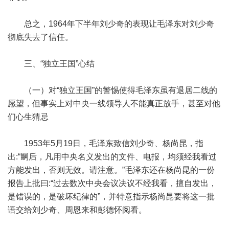
总之，1964年下半年刘少奇的表现让毛泽东对刘少奇
彻底失去了信任。
三、“独立王国”心结
（一）对“独立王国”的警惕使得毛泽东虽有退居二线的
愿望，但事实上对中央一线领导人不能真正放手，甚至对他
们心生猜忌
1953年5月19日，毛泽东致信刘少奇、杨尚昆，指
出:“嗣后，凡用中央名义发出的文件、电报，均须经我看过
方能发出，否则无效。请注意。”毛泽东还在杨尚昆的一份
报告上批曰:“过去数次中央会议决议不经我看，擅自发出，
是错误的，是破坏纪律的”，并特意指示杨尚昆要将这一批
语交给刘少奇、周恩来和彭德怀阅看。