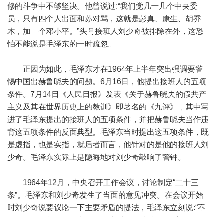
修的斗争中不够坚决。他曾说过:“我们党几十几个中央委
员，只有四个人出面和苏对骂，这就是彭真、康生、胡乔
木，加一个邓小平。”头号接班人刘少奇被排除在外，这恐
怕不能说是毛泽东的一时疏忽。
正因为如此，毛泽东才在1964年上半年突出强调要警
惕中国出赫鲁晓夫的问题。6月16日，他提出接班人的五项
条件。7月14日《人民日报》发表《关于赫鲁晓夫的假共产
主义及其在世界历史上的教训》即著名的《九评》，其中写
进了毛泽东提出的接班人的五项条件，并把赫鲁晓夫当作违
背这五项条件的反面典型。毛泽东当时提出这五项条件，既
是虚指，也是实指，就后者而言，他针对的是他的接班人刘
少奇。毛泽东实际上是隐晦地对刘少奇敲响了警钟。
1964年12月，中央召开工作会议，讨论制定“二十三
条”。毛泽东和刘少奇发生了当面的意见冲突。在会议开始
时刘少奇说要议论一下主要矛盾的提法，毛泽东立刻说:“不