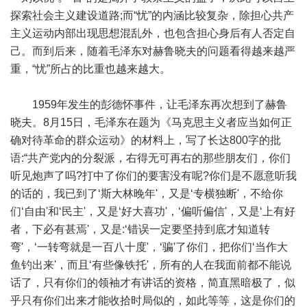
探索社会主义建设道路;而“忧”的内涵比较复杂，除担心共产
主义运动内部出现思想混乱外，也包含担心身后有人否定自
己。而到后来，随着毛泽东对赫鲁晓夫的问题看得越来越严
重，“忧”所占的比重也越来越大。
1959年发生的彭德怀事件，让毛泽东再次想到了赫鲁
晓夫。8月15日，毛泽东在题为《马克思主义者应当如何正
确对待革命的群众运动》的材料上，写了长达800字的批
语:“共产党内的分裂派，右得无可再右的那些朋友们，你们
听见炮声了吗?打中了你们的要害没有呢?你们是不愿意听我
的话的，我已到了‘斯大林晚年'，又是‘专横独断'，不给你
们‘自由'和‘民主'，又是‘好大喜功'，‘偏听偏信'，又是‘上有好
者，下必有甚焉'，又是:‘错误一定要坚持到底才知道转
弯'，‘一转弯就是一百八十度'，‘骗'了你们，把你们‘当作大
鱼钓出来'，而且‘有些像铁托'，所有的人在我面前都不能说
话了，只有你们的领袖才有讲话的资格，简直黑暗极了，似
乎只有你们出来才能收拾时局似的，如此等等，这是你们的