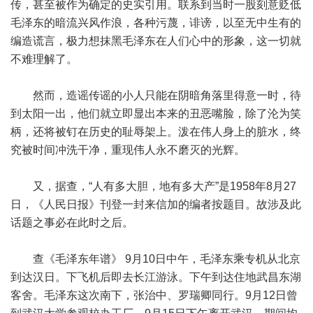
传，甚至被作为确定的史实引用。联系到当时一股刻意贬低
毛泽东的暗流兴风作浪，各种污蔑，诽谤，以至无中生有的
编造谎言，极力想抹黑毛泽东在人们心中的形象，这一切就
不难理解了。
然而，造谣传谣的小人只能在阴暗角落里得意一时，待
到太阳一出，他们就立即显出本来的丑恶嘴脸，除了沦为笑
柄，还将被钉在历史的耻辱架上。泼在伟人身上的脏水，终
究被时间冲洗干净，重现伟人永不磨灭的光辉。
又，据查，“人有多大胆，地有多大产”是1958年8月27
日，《人民日报》刊登一封来信加的编者按题目。故涉及此
话题之事必在此时之后。
查《毛泽东年谱》 9月10日中午，毛泽东乘专机从北京
到达汉日。下飞机后即去长江游泳。下午到达住地武昌东湖
客舍。毛泽东这次南下，张治中、罗瑞卿同行。9月12日曾