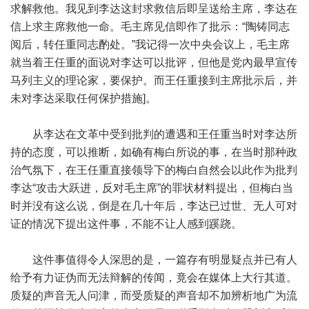
求解救他。我见到李达这封求救信后即呈送给主席，李达在
信上求主席救他一命。毛主席见信即作了批示：“陶铸同志
阅后，转任重同志酌处。”我记得一次中央会议上，毛主席
就当着王任重的面说对李达可以批评，但他是党內最早宣传
马列主义的理论家，要保护。而王任重接到主席批示后，并
未对李达采取任何保护措施]。
从李达在文革中受到批判的遭遇和王任重当时对李达所
持的态度，可以推断，如确有梅白所说的事，在当时那种政
治气氛下，在王任重直接领导下的梅白自然会以此作为批判
李达“攻击大跃进，反对毛主席”的罪状材料提出，但梅白当
时并没有这么说，倒是在几十年后，李达已过世、无人可对
证的情况下提出这件事，不能不让人感到蹊跷。
这件事值得令人深思的是，一篇存有明显疑点并已有人
给予有力证伪而无法辩解的传闻，竟会在媒体上大行其道。
质疑的声音无人问津，而受质疑的声音却不加辨析地广为流