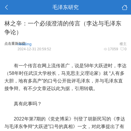
毛泽东研究
林之辛：一个必须澄清的传言（李达与毛泽东
争论）
点击重新加载
reading
楼主
2024-12-31 20:59:52
17059
0
有一个传言在网上流传甚广，说是58年大跃进时，李达
（58年时任武汉大学校长，马克思主义理论家）就 “人有多
大胆，地有多高产”的口号公开批评毛泽东，并与毛泽东直
接争辩。有不少文章还以此为据，引用转载。
真有此事吗？
2022年第7期的《党史博采》刊登了胡新民写的《李达
与毛泽东争辩“大跃进”口号的真相》一文，对此事提出了有