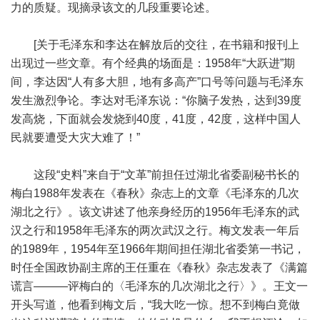
力的质疑。现摘录该文的几段重要论述。
[关于毛泽东和李达在解放后的交往，在书籍和报刊上
出现过一些文章。有个经典的场面是：1958年“大跃进”期
间，李达因“人有多大胆，地有多高产”口号等问题与毛泽东
发生激烈争论。李达对毛泽东说：“你脑子发热，达到39度
发高烧，下面就会发烧到40度，41度，42度，这样中国人
民就要遭受大灾大难了！”
这段“史料”来自于“文革”前担任过湖北省委副秘书长的
梅白1988年发表在《春秋》杂志上的文章《毛泽东的几次
湖北之行》。该文讲述了他亲身经历的1956年毛泽东的武
汉之行和1958年毛泽东的两次武汉之行。梅文发表一年后
的1989年，1954年至1966年期间担任湖北省委第一书记，
时任全国政协副主席的王任重在《春秋》杂志发表了《满篇
谎言———评梅白的〈毛泽东的几次湖北之行〉》。王文一
开头写道，他看到梅文后，“我大吃一惊。想不到梅白竟做