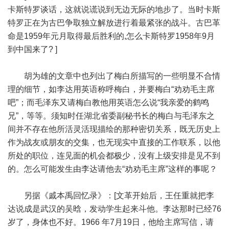
卡斯特罗谈话，这就说谎说到无边无际的地步了。当时卡斯
特罗正在为古巴争取独立解放进行着最紧张的战斗。古巴革
命是1959年元月取得最后胜利的,怎么卡斯特罗1958年9月
到中国来了? ]
胡为雄的文章中也列出了梅白所描写的一些明显不合情
理的细节，如李达用英语称呼梅白，并要梅白“劝劝毛主席
吧”；而毛泽东又请梅白教他用英语怎么说“我亲爱的鹤鸣
兄”，等等。须知时任湖北省委副秘书长的梅白与毛泽东之
间并不存在他所活灵活现描绘的那种密切关系，既无历史上
作为战友或朋友的交集，也无现实中直接的工作联系，以他
所处的职位，连见面的机会都极少，没有上级安排是见不到
的。怎么可能发生由李达请他去“劝劝毛主席”这样的事呢？
另据《戚本禹回忆录》：[文革开始后，王任重就把李
达说成是武汉的吴晗，发动学生起来斗他。李达那时已经76
岁了，身体也不好。1966 年7月19日，他给主席写信，请