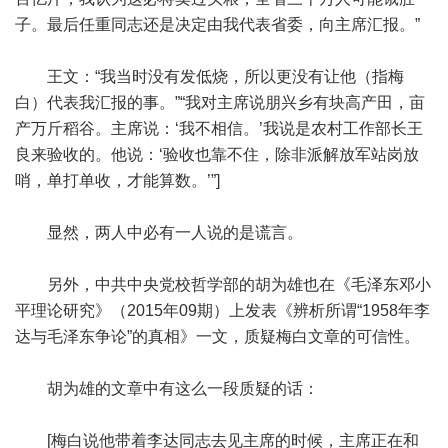
子。最后任重同志还是决定由我代表省委，向主席汇报。”
王文：“我当时没有发低烧，所以更没有让他（指梅
白）代表我汇报的事。”“我对主席说朋兴乡有块高产田，亩
产万斤稻谷。主席说：‘我不相信。’我说是农村工作部长王
良来验收的。他说：‘验收也靠不住，除非派解放军站岗放
哨，单打单收，才能算数。’”]
显然，两人中必有一人说的是谎言。
另外，中共中央党校哲学部的胡为雄也在《毛泽东邓小
平理论研究》（2015年09期）上发表《辨析所谓“1958年李
达与毛泽东争论”的真相》一文，质疑梅白文章的可信性。
胡为雄的文章中有这么一段质疑的话：
[梅白说他带着李达同志去见主席的时候，主席正在和