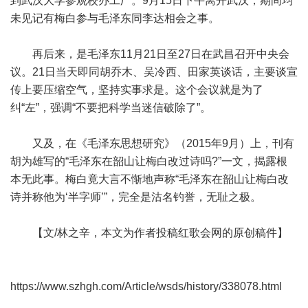
到武汉大学参观校办工厂。9月15日下午离开武汉，期间均
未见记有梅白参与毛泽东同李达相会之事。
再后来，是毛泽东11月21日至27日在武昌召开中央会
议。21日当天即同胡乔木、吴冷西、田家英谈话，主要谈宣
传上要压缩空气，坚持实事求是。这个会议就是为了
纠“左”，强调“不要把科学当迷信破除了”。
又及，在《毛泽东思想研究》（2015年9月）上，刊有
胡为雄写的“毛泽东在韶山让梅白改过诗吗?”一文，揭露根
本无此事。梅白竟大言不惭地声称“毛泽东在韶山让梅白改
诗并称他为‘半字师’”，完全是沽名钓誉，无耻之极。
【文/林之辛，本文为作者投稿红歌会网的原创稿件】
https://www.szhgh.com/Article/wsds/history/338078.html