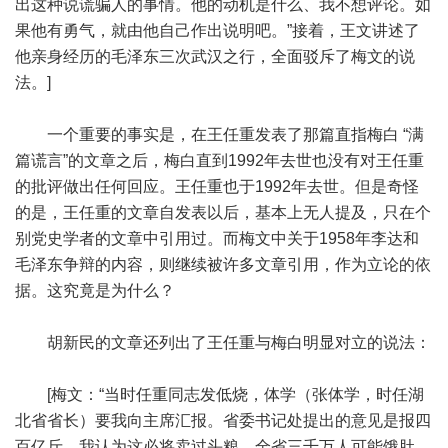
出这种说谎骗人的事情。他的动机是什么、我不想评论。如
果他有勇气，就由他自己作出说明吧。”接着，王文讲述了
他亲身经历的毛泽东三次武汉之行，全面驳斥了梅文的说
法。]
一个重要的事实是，在王任重发表了那篇直指梅白 “满
篇谎言”的文章之后，梅白直到1992年去世也没有对王任重
的批评做出任何回应。王任重也于1992年去世。但是奇怪
的是，王任重的文章自发表以后，基本上无人提及，只在个
别党史学者的文章中引用过。而梅文中关于1958年李达和
毛泽东争辩的内容，则继续被许多文章引用，作为立论的依
据。这究竟是为什么？
胡新民的文章还列出了王任重与梅白明显对立的说法：
[梅文：“当时任重同志发低烧，体学（张体学，时任湖
北省省长）要我向主席汇报。省委书记处提出的意见是报四
百亿斤，我认为这必将卖过头粮，全省三千万人可能饿肚