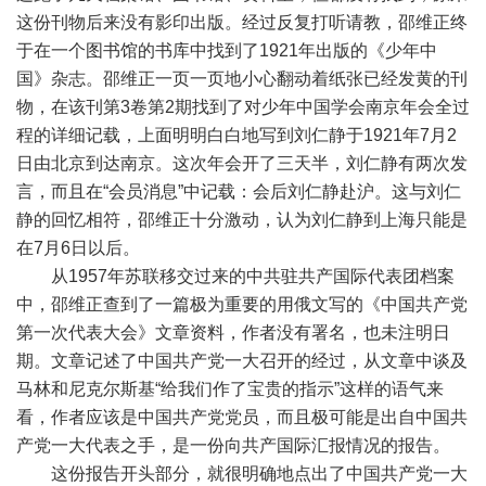
这份刊物后来没有影印出版。经过反复打听请教，邵维正终
于在一个图书馆的书库中找到了1921年出版的《少年中
国》杂志。邵维正一页一页地小心翻动着纸张已经发黄的刊
物，在该刊第3卷第2期找到了对少年中国学会南京年会全过
程的详细记载，上面明明白白地写到刘仁静于1921年7月2
日由北京到达南京。这次年会开了三天半，刘仁静有两次发
言，而且在“会员消息”中记载：会后刘仁静赴沪。这与刘仁
静的回忆相符，邵维正十分激动，认为刘仁静到上海只能是
在7月6日以后。
从1957年苏联移交过来的中共驻共产国际代表团档案
中，邵维正查到了一篇极为重要的用俄文写的《中国共产党
第一次代表大会》文章资料，作者没有署名，也未注明日
期。文章记述了中国共产党一大召开的经过，从文章中谈及
马林和尼克尔斯基“给我们作了宝贵的指示”这样的语气来
看，作者应该是中国共产党党员，而且极可能是出自中国共
产党一大代表之手，是一份向共产国际汇报情况的报告。
这份报告开头部分，就很明确地点出了中国共产党一大