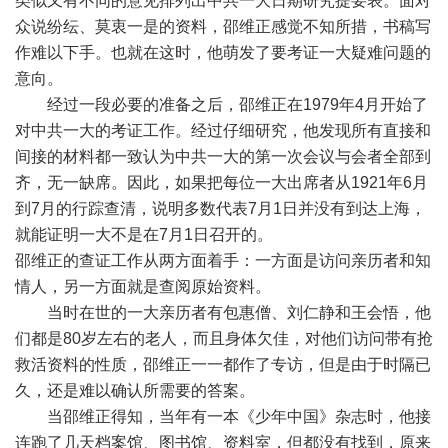
类似又有不同的意见排列出中共一大日期研究提要表。面对
众说纷纭、莫衷一是的资料，邵维正感觉不知所措，书稿写
作难以下手。也就在这时，他萌发了要考证一大疑难问题的
意向。
经过一段必要的准备之后，邵维正在1979年4月开始了
对中共一大的考证工作。经过仔细研究，他发现所有直接和
间接的材料都一致认为中共一大的第一次会议与会者全部到
齐，无一缺席。因此，如果把每位一大出席者从1921年6月
到7月的行踪查清，说明多数代表7月1日并没有到达上海，
就能证明一大不是在7月1日召开的。
邵维正的查证工作从两方面着手：一方面是访问亲历者和知
情人，另一方面就是查阅原始资料。
当时在世的一大亲历者有包惠僧、刘仁静和王会悟，他
们都是80岁左右的老人，而且身体欠佳，对他们访问带有抢
救活资料的性质，邵维正一一都作了专访，但是由于时隔已
久，还是难以确认所需要的答案。
当邵维正得知，当年有一本《少年中国》杂志时，他接
连跑了几天档案馆、图书馆、资料室，但都没有找到，原来