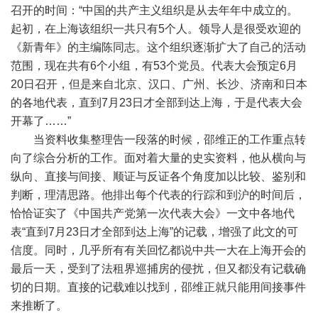
召开的时间：“中国的共产主义组织是从去年年中成立的。
起初，在上海该组织一共只有5个人。领导人是很受欢迎的
《新青年》的主编陈同志。这个组织逐渐扩大了自己的活动
范围，现在共有6个小组，有53个党员。代表大会预定6月
20日召开，但是来自北京、汉口、广州、长沙、济南和日本
的各地代表，直到7月23日才全部到达上海，于是代表大会
开幕了……”
当资料收集整理告一段落的时候，邵维正的工作重点转
向了综合分析的工作。面对着大量的史实资料，他从横向与
纵向、直接与间接、顺证与反证各个角度加以比较、鉴别和
判断，理清思路。他排出每个代表的行踪和到沪的时间后，
恰恰证实了《中国共产党第一次代表大会》一文中各地代
表“直到7月23日才全部到达上海”的记载，增强了此文的可
信度。同时，几乎所有有关回忆都说中共一大在上海开会的
最后一天，受到了法租界巡捕房的侵扰，但又都没有记载确
切的日期。直接的记载难以找到，邵维正就只能用间接事件
来推断了。