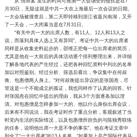
从“情杀案”发生的时间可推测一大会场受到侵扰是在7
月30日，无疑这就是中共一大在上海最后一次会议的日期。
一大会场被搜查后，第二天即转移到浙江省嘉兴南湖，又开
了一天会，一大闭幕当是在7月31日。
“有关中共一大的出席人数，有11人、12人和13人之
说，而落到具体人选上又有异同”。考证中共一大的出席者
同样是从收集史料起步的，邵维正把每一位出席者的简历，
尤其是他在一大前后的具体活动逐个排列整理出来，并详细
了解各地代表的产生经过，还把各种回忆资料中列出的名单
加以对照鉴别。经过分析、筛选后看出，争议集中在何叔
衡、包惠僧两人身上。“对何叔衡提出异议的是张国焘，尽
管这是一个不能成立的孤证，我也同样作了认真的回答。针
对张国焘在回忆中提出的理由，我从3个方面逐条加以澄
清。对包惠僧是怎样参加一大的、他以什么身份出席会议，
后来有不同说法，我在考证时作了重点分析，客观叙述了当
时党内生活的实际情况，以及包惠僧所担负的与陈独秀联络
的任务，说明他出席一大是不争的事实”。他在考证文章中
列全了“一大出席者”的13人名单。“如果加上共产国际代表马