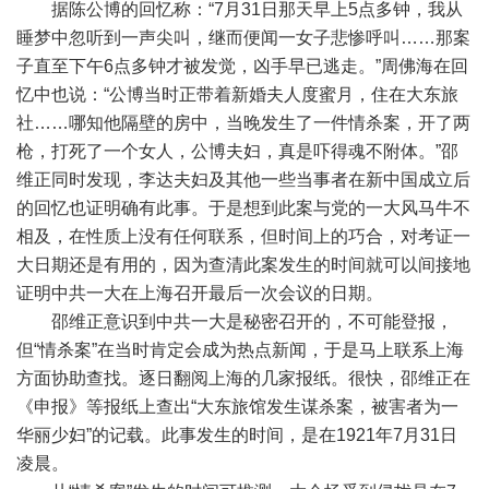
据陈公博的回忆称：“7月31日那天早上5点多钟，我从
睡梦中忽听到一声尖叫，继而便闻一女子悲惨呼叫……那案
子直至下午6点多钟才被发觉，凶手早已逃走。”周佛海在回
忆中也说：“公博当时正带着新婚夫人度蜜月，住在大东旅
社……哪知他隔壁的房中，当晚发生了一件情杀案，开了两
枪，打死了一个女人，公博夫妇，真是吓得魂不附体。”邵
维正同时发现，李达夫妇及其他一些当事者在新中国成立后
的回忆也证明确有此事。于是想到此案与党的一大风马牛不
相及，在性质上没有任何联系，但时间上的巧合，对考证一
大日期还是有用的，因为查清此案发生的时间就可以间接地
证明中共一大在上海召开最后一次会议的日期。
邵维正意识到中共一大是秘密召开的，不可能登报，
但“情杀案”在当时肯定会成为热点新闻，于是马上联系上海
方面协助查找。逐日翻阅上海的几家报纸。很快，邵维正在
《申报》等报纸上查出“大东旅馆发生谋杀案，被害者为一
华丽少妇”的记载。此事发生的时间，是在1921年7月31日
凌晨。