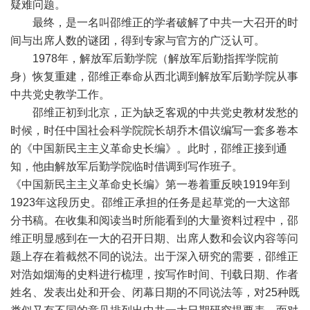
疑难问题。
最终，是一名叫邵维正的学者破解了中共一大召开的时
间与出席人数的谜团，得到专家与官方的广泛认可。
1978年，解放军后勤学院（解放军后勤指挥学院前
身）恢复重建，邵维正奉命从西北调到解放军后勤学院从事
中共党史教学工作。
邵维正初到北京，正为缺乏客观的中共党史教材发愁的
时候，时任中国社会科学院院长胡乔木倡议编写一套多卷本
的《中国新民主主义革命史长编》。此时，邵维正接到通
知，他由解放军后勤学院临时借调到写作班子。
《中国新民主主义革命史长编》第一卷着重反映1919年到
1923年这段历史。邵维正承担的任务是起草党的一大这部
分书稿。在收集和阅读当时所能看到的大量资料过程中，邵
维正明显感到在一大的召开日期、出席人数和会议内容等问
题上存在着截然不同的说法。出于深入研究的需要，邵维正
对浩如烟海的史料进行梳理，按写作时间、刊载日期、作者
姓名、发表出处和开会、闭幕日期的不同说法等，对25种既