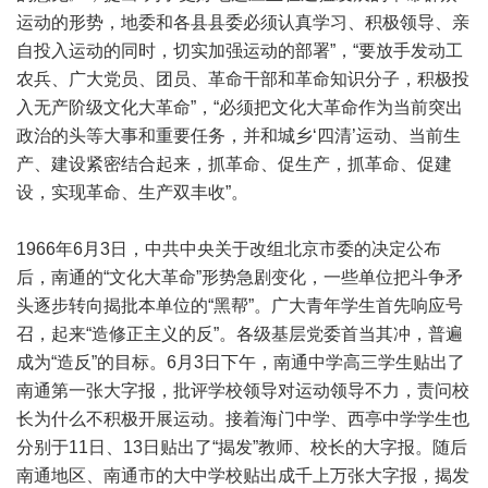
运动的形势，地委和各县县委必须认真学习、积极领导、亲
自投入运动的同时，切实加强运动的部署”，“要放手发动工
农兵、广大党员、团员、革命干部和革命知识分子，积极投
入无产阶级文化大革命”，“必须把文化大革命作为当前突出
政治的头等大事和重要任务，并和城乡‘四清’运动、当前生
产、建设紧密结合起来，抓革命、促生产，抓革命、促建
设，实现革命、生产双丰收”。
1966年6月3日，中共中央关于改组北京市委的决定公布
后，南通的“文化大革命”形势急剧变化，一些单位把斗争矛
头逐步转向揭批本单位的“黑帮”。广大青年学生首先响应号
召，起来“造修正主义的反”。各级基层党委首当其冲，普遍
成为“造反”的目标。6月3日下午，南通中学高三学生贴出了
南通第一张大字报，批评学校领导对运动领导不力，责问校
长为什么不积极开展运动。接着海门中学、西亭中学学生也
分别于11日、13日贴出了“揭发”教师、校长的大字报。随后
南通地区、南通市的大中学校贴出成千上万张大字报，揭发