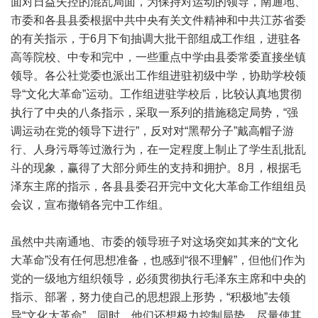
面对日益失控的混乱局面，为保持对运动的领导，南通地、
市委和各县县委根据中共中央有关文件精神和中共江苏省委
的有关指示，于6月下旬抽调大批干部组成工作组，进驻各
高等院校、中专和完中，一些重点中学由县委常委直接坐镇
领导。各公社党委也派出工作组进驻初级中学，协助学校领
导“文化大革命”运动。工作组进驻学校后，比较认真地贯彻
执行了中央的八条指示，采取一系列的措施稳定局势，“强
调运动在党的领导下进行”，反对对“黑帮分子”戴高帽子游
行、人身污辱等过激行为，在一定程度上制止了学生乱批乱
斗的现象，赢得了大部分师生的支持和拥护。8月，根据毛
泽东主席的指示，各县县委召开完中文化大革命工作组组员
会议，宣布撤销各完中工作组。
虽然中共南通地、市委的领导班子对这场突如其来的“文化
大革命”没有任何思想准备，也感到“很不理解”，但他们作为
党的一级地方组织领导，必须贯彻执行毛泽东主席和中央的
指示、部署，努力使自己的思想跟上形势，“积极地”去领
导“文化大革命”。同时，他们还想极力控制局势，尽量使其