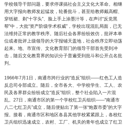
学校领导干部问题，要求停课搞社会主义文化大革命。相继
用大字报向教师发起猛攻，轮番批斗，甚至给教师戴高帽、
穿纸裙、剃“十字头”、脸上手上涂墨汁等，在声讨“反党黑
帮”中，大批“资产阶级学术权威”，学校出现混乱局面，已无
法维持正常的教学秩序。随后社会各界纷纷效仿，批评本单
位或者批评上级领导的大字报铺天盖地，社会秩序立即动荡
起来。地、市宣传、文化教育部门的领导干部首先受到冲
击，随后文化教育界的知识分子普遍受到批斗和公开点名批
判。
1966年7月1日，南通市跨行业的“造反”组织——红色工人造
反总司令部成立。随后，全市各大、中学校学生、工人、农
民及各界群众纷纷成立“造反”组织，整个社会陷入一片混
乱。27日，南通市区的第一个学校红卫兵组织——“南通市
八二七红卫兵”成立，随后便贴出了第一张“炮轰市委”的大字
报。接着，南通市区和地区各县其他学校紧紧跟上，各校红
卫兵组织迅速成立，农村、工厂、机关的青年也成立了红卫