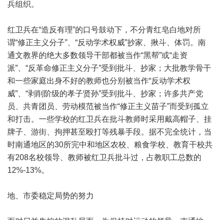
兵组织。
红卫兵在“造反有理”的口号鼓动下，不分青红皂白地对所
谓“修正主义分子”、“反动学术权威”抄家、揪斗、体罚。南
通文教界的绝大多数领导干部都被当作“黑帮”或“走资
派”、“反革命修正主义分子”受到批斗、抄家；大批教学骨干
和一些家庭出身不好的教师也分别被当作“反动学术权
威”、“剥削阶级的孝子贤孙”受到批斗、抄家；许多共产党
员、共青团员、劳动模范被当作“修正主义苗子”而受到孤立
和打击。一些学校的红卫兵在批斗教师时采用戴高帽子、挂
牌子、游街、拘押甚至殴打等残暴手段。据不完全统计，当
时南通地区的30所完中和地区农校、粮食学校、教育干校共
有208名校领导、教师被红卫兵批斗过，占教职工总数的
12%-13%。
地、市委稳定局势的努力