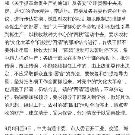
和《关于抓革命促生产的通知》及省委“立即贯彻中央规
定、通知”的指示精神，南通地、市委及各县委迅速召开会
议，进行传达贯彻，试图对农村的动乱加以限制,加强抓革
命促生产的部署，把广大干部群众的革命热情和积极性引导
到抓生产、以秋收秋种为中心的“四秋”运动中去。要求农村
的“文化大革命”仍按照“四清”的部署结合进行，各级干部不
要外出串联；秋收大忙时，“四清”运动可以暂时停下来，集
中精力抓好生产；各级干部应在本单位干部的帮助下，批评
错误，改正错误，不能继续担任工作的，由上级党委作出决
定，不应采取群众直接“罢官”的办法。要恢复和加强领导力
量，坚持把各项工作全面抓起来。对完中的“文化大革命”，
也调整了部署，仍结合县、镇的“四清”运动搞，不单独进
行，强调要加强领导，要求领导干部深入到学校，做好具体
的思想、组织工作。农村的破“四旧”活动全面停止，清点查
收的财产，建立清册，妥为保管，分别情况予以妥善处理。
9月8日至9日，中共南通市委、市人委召开工业、交通、城