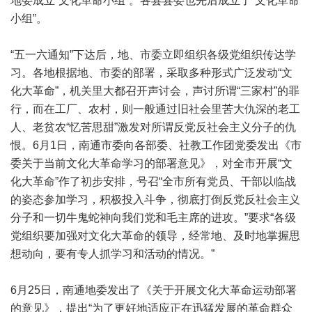
地委成立“文化革命小组”。各县县委也先后成立了“文化革命
小组”。
“五一六通知”下达后，地、市委立即组织各级党组织传达学
习。各地根据地、市委的部署，采取多种形式广泛发动“文
化大革命”，机关里大都召开声讨会，声讨所谓“三家村”的罪
行，而在工厂、农村，则一般通过旧社会里苦大仇深的老工
人、老贫农“忆苦思甜”激发对所谓反党反社会主义分子的仇
恨。6月1日，南通市委向各部委、社教工作团党委发出《市
委关于当前文化大革命学习的部署意见》，对全市开展“文
化大革命”作了初步安排，号召“全市所有党员、干部以临战
的姿态参加学习，积极投入斗争，彻底打倒反党反社会主义
分子和一切牛鬼蛇神向我们党和毛主席的进攻。”要求“各级
党组织要加强对文化大革命的领导，经常地、及时地掌握思
想动向，要有专人抓学习和活动的情况。”
6月25日，南通地委发出了《关于开展文化大革命运动部署
的意见》，提出“为了更好地适应正在迅猛发展的革命群众