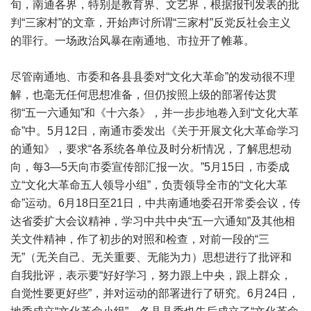
旬，南通各界，特别是教育界、文艺界，根据报刊发表的批
判“三家村”的文章，开始声讨所谓“三家村”反党反社会主义
的罪行。一场政治风暴在南通地、市拉开了帷幕。
尽管南通地、市委和各县县委对“文化大革命”的发动很不理
解，也毫无任何思想准备，但仍按照上级的部署传达贯
彻“五一六通知”和《十六条》，并一步步地卷入到“文化大革
命”中。5月12日，南通市委发出《关于开展文化大革命学习
的通知》，要求“各系统各单位及时分析情况，了解思想动
向，每3—5天向市委宣传部汇报一次。”5月15日，市委成
立“文化大革命五人领导小组”，负责领导全市的“文化大革
命”运动。6月18日至21日，中共南通地委召开常委会议，传
达省委扩大会议精神，学习中共中央“五一六通知”及其他相
关文件精神，作了初步的对照和检查，对前一段的“三
无”（无关自己、无关重要、无能为力）思想进行了批评和
自我批评，表示要“好好学习，努力跟上中央，跟上群众，
自觉性要更好些”，并对运动的部署进行了研究。6月24日，