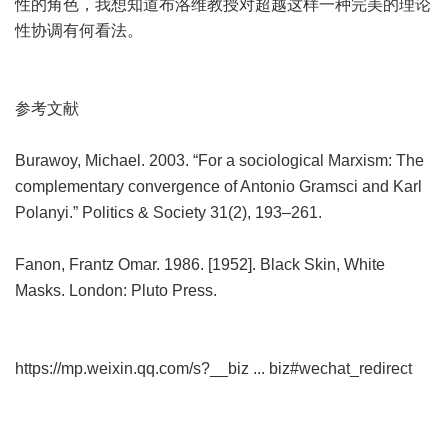
性的角色，我想知道布洛维教授对超越这样一种完美的理论
性协调有何看法。
参考文献
Burawoy, Michael. 2003. “For a sociological Marxism: The
complementary convergence of Antonio Gramsci and Karl
Polanyi.” Politics & Society 31(2), 193–261.
Fanon, Frantz Omar. 1986. [1952]. Black Skin, White
Masks. London: Pluto Press.
https://mp.weixin.qq.com/s?__biz ... biz#wechat_redirect