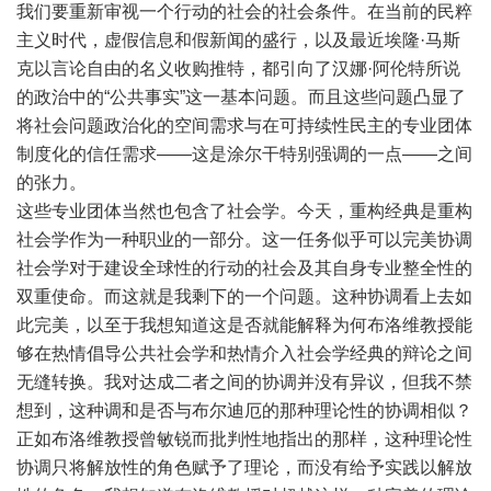
我们要重新审视一个行动的社会的社会条件。在当前的民粹
主义时代，虚假信息和假新闻的盛行，以及最近埃隆·马斯
克以言论自由的名义收购推特，都引向了汉娜·阿伦特所说
的政治中的“公共事实”这一基本问题。而且这些问题凸显了
将社会问题政治化的空间需求与在可持续性民主的专业团体
制度化的信任需求——这是涂尔干特别强调的一点——之间
的张力。
这些专业团体当然也包含了社会学。今天，重构经典是重构
社会学作为一种职业的一部分。这一任务似乎可以完美协调
社会学对于建设全球性的行动的社会及其自身专业整全性的
双重使命。而这就是我剩下的一个问题。这种协调看上去如
此完美，以至于我想知道这是否就能解释为何布洛维教授能
够在热情倡导公共社会学和热情介入社会学经典的辩论之间
无缝转换。我对达成二者之间的协调并没有异议，但我不禁
想到，这种调和是否与布尔迪厄的那种理论性的协调相似？
正如布洛维教授曾敏锐而批判性地指出的那样，这种理论性
协调只将解放性的角色赋予了理论，而没有给予实践以解放