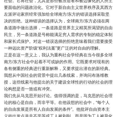
社会。它将社会，尤其是那些被压迫者和被边缘化的人所主
要面临的问题政治化。它对于新自由主义世界秩序及其西方
左派评论家所经常强加给全球南方/东方的错误选择采取坚
决的拒绝。这种错误的选择认为，全球南方/东方必须在两
条道路中做出选择，一条道路是世界主义精英所渴望的自由
民主，另一条道路是号称能满足穷人需求的专制的稳定体制
和家长式保护。对这一错误选择的拒绝意味着我们需要接受
一种远比资产阶级“权利法案”更广泛的对自由的理解。
正是在这一意义上，我认为重构社会学经典在当今很多全球
南方/东方社会中起着不可或缺的作用。它既要求对现有的
各有侧重的经典进行重新解释，又要求提出潜在的新经典。
我想从中国社会的背景中提出几条线索，并询问布洛维教
授，这些线索与他提出的关于建设全球性的行动的社会的理
论构想是否一致或有冲突。
我们先从马克思开始讨论。值得强调的是，马克思的社会理
论的核心是自由，而非平等。在他设想的社会中，“每个人
的自由发展是所有人自由发展的条件”。他批评自由资本主
义的出发点并非不平等或工人被剥削，而是因为工人被异化