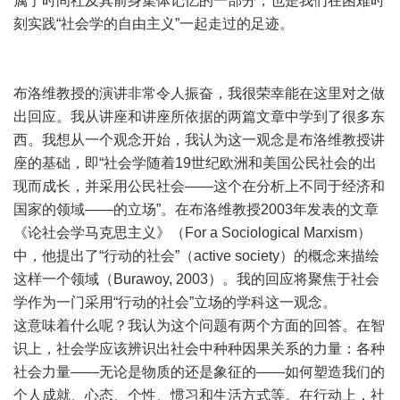
属于时间社及其前身集体记忆的一部分，也是我们在困难时
刻实践“社会学的自由主义”一起走过的足迹。
布洛维教授的演讲非常令人振奋，我很荣幸能在这里对之做
出回应。我从讲座和讲座所依据的两篇文章中学到了很多东
西。我想从一个观念开始，我认为这一观念是布洛维教授讲
座的基础，即“社会学随着19世纪欧洲和美国公民社会的出
现而成长，并采用公民社会——这个在分析上不同于经济和
国家的领域——的立场”。在布洛维教授2003年发表的文章
《论社会学马克思主义》（For a Sociological Marxism）
中，他提出了“行动的社会”（active society）的概念来描绘
这样一个领域（Burawoy, 2003）。我的回应将聚焦于社会
学作为一门采用“行动的社会”立场的学科这一观念。
这意味着什么呢？我认为这个问题有两个方面的回答。在智
识上，社会学应该辨识出社会中种种因果关系的力量：各种
社会力量——无论是物质的还是象征的——如何塑造我们的
个人成就、心态、个性、惯习和生活方式等。在行动上，社