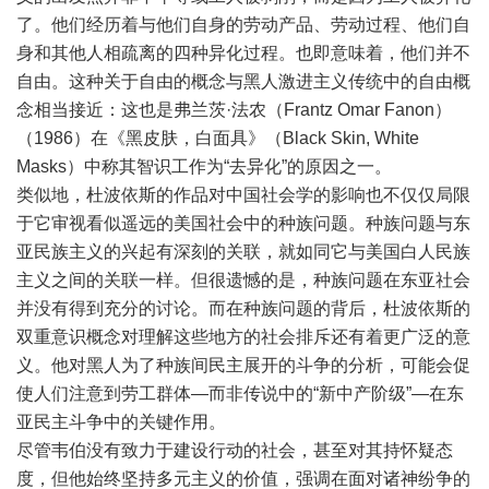
了。他们经历着与他们自身的劳动产品、劳动过程、他们自
身和其他人相疏离的四种异化过程。也即意味着，他们并不
自由。这种关于自由的概念与黑人激进主义传统中的自由概
念相当接近：这也是弗兰茨·法农（Frantz Omar Fanon）
（1986）在《黑皮肤，白面具》（Black Skin, White
Masks）中称其智识工作为“去异化”的原因之一。
类似地，杜波依斯的作品对中国社会学的影响也不仅仅局限
于它审视看似遥远的美国社会中的种族问题。种族问题与东
亚民族主义的兴起有深刻的关联，就如同它与美国白人民族
主义之间的关联一样。但很遗憾的是，种族问题在东亚社会
并没有得到充分的讨论。而在种族问题的背后，杜波依斯的
双重意识概念对理解这些地方的社会排斥还有着更广泛的意
义。他对黑人为了种族间民主展开的斗争的分析，可能会促
使人们注意到劳工群体—而非传说中的“新中产阶级”—在东
亚民主斗争中的关键作用。
尽管韦伯没有致力于建设行动的社会，甚至对其持怀疑态
度，但他始终坚持多元主义的价值，强调在面对诸神纷争的