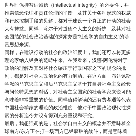
世界时保持智识诚信（intellectual integrity）的必要性，并
推崇信念伦理和责任伦理的平衡，及其关于各种形式的权威
和行政控制手段的见解，都对于建设一个真正的行动的社会
大有裨益。同样，涂尔干对道德个人主义的辩护，及其对社
会团结的社会政治基础的探索亦是“社会学的自由主义”的珍
贵思想来源。
同样，在建设行动的社会的政治维度上，我们还可以将更多
理论家纳入经典的范畴中来。在我看来，汉娜·阿伦特对于
政治的理解及其对将社会碾压于行政国家之下的观念的批
判，都是对社会去政治化的有力解药。在这方面，布达佩斯
学派的马克思主义和后马克思主义基于其自身社会主义经验
与阿伦特思想的对话，对社会主义国家的社会学家来说可能
意味着非常重要的价值。同样值得解读的还有费孝通等代表
中国社会学家的理论的政治维度，他对于中国政治现代性探
索的分析迄今并没有得到充分重视和研究。
最后，我想强调的是，社会学自由主义的概念并不意味着全
球南方/东方正在打一场西方已经获胜的战斗，而是意味着