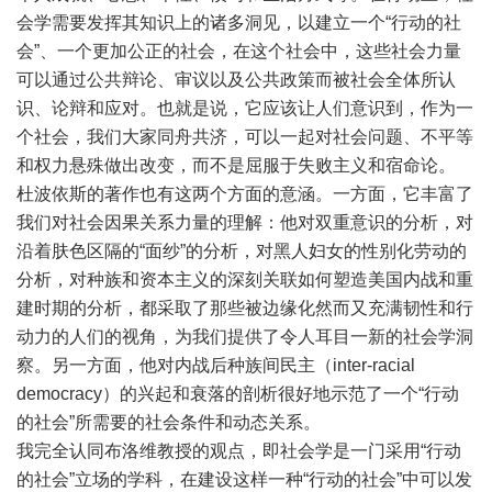
会学需要发挥其知识上的诸多洞见，以建立一个“行动的社
会”、一个更加公正的社会，在这个社会中，这些社会力量
可以通过公共辩论、审议以及公共政策而被社会全体所认
识、论辩和应对。也就是说，它应该让人们意识到，作为一
个社会，我们大家同舟共济，可以一起对社会问题、不平等
和权力悬殊做出改变，而不是屈服于失败主义和宿命论。
杜波依斯的著作也有这两个方面的意涵。一方面，它丰富了
我们对社会因果关系力量的理解：他对双重意识的分析，对
沿着肤色区隔的“面纱”的分析，对黑人妇女的性别化劳动的
分析，对种族和资本主义的深刻关联如何塑造美国内战和重
建时期的分析，都采取了那些被边缘化然而又充满韧性和行
动力的人们的视角，为我们提供了令人耳目一新的社会学洞
察。另一方面，他对内战后种族间民主（inter-racial
democracy）的兴起和衰落的剖析很好地示范了一个“行动
的社会”所需要的社会条件和动态关系。
我完全认同布洛维教授的观点，即社会学是一门采用“行动
的社会”立场的学科，在建设这样一种“行动的社会”中可以发