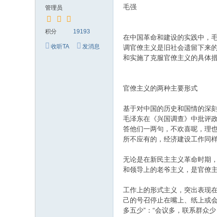
究
毛强
管理员
网
积分
19193
在中国革命和建设的实践中，
收听TA
发消息
调官僚主义是旧社会遗留下来的
和实施了克服官僚主义的具体
官僚主义的两种主要形式
基于对中国的历史和国情的深刻
毛泽东在《兴国调查》中批评
答他们一两句，不欢喜呢，理也
所不应有的，经济建设工作同样
无论是在新民主主义革命时期
和领导上的老爷主义，是官僚
工作上的形式主义，突出表现
己的号召停止在嘴上、纸上或会
多五少”：“会议多，联系群众