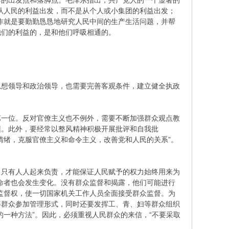
作的出发点和落脚点。毛泽东指出，共产党人的一个显著的
从人民的利益出发，而不是从个人或小集团的利益出发；
作就是要勤勤恳恳地研究人民中间的生产生活问题，并帮
他们的利益的，是和他们呼吸相通的。
思想领导和政治领导，也需要完善客观条件，建立健全执政
第一位。反对官僚主义也不例外，需要不断加强群众观点教
壤。此外，要经常以整风精神积极开展批评和自我批
情绪，克服官僚主义和命令主义，改善党和人民的关系”。
，只有人人起来负责，才能保证人民赋予的权力始终用来为
命者也会发生变化。没有群众监督和揭露，他们可能进行
监督权，使一切国家机关工作人员全面接受群众监督。为
等群众参加管理形式，同时还要发挥工、青、妇等群众组织
一种方法”。因此，必须重视人民群众的来信，“不要采取