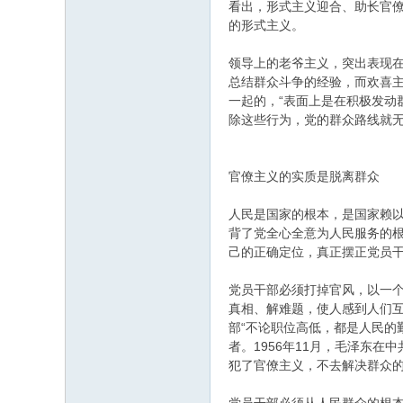
看出，形式主义迎合、助长官僚
的形式主义。
领导上的老爷主义，突出表现
总结群众斗争的经验，而欢喜
一起的，“表面上是在积极发动
除这些行为，党的群众路线就
官僚主义的实质是脱离群众
人民是国家的根本，是国家赖
背了党全心全意为人民服务的
己的正确定位，真正摆正党员
党员干部必须打掉官风，以一
真相、解难题，使人感到人们
部“不论职位高低，都是人民的
者。1956年11月，毛泽东
犯了官僚主义，不去解决群众的