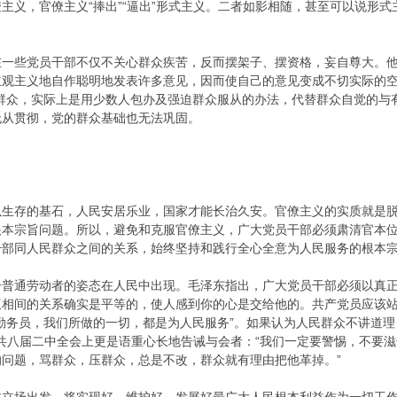
主义，官僚主义“捧出”“逼出”形式主义。二者如影相随，甚至可以说形
在一些党员干部不仅不关心群众疾苦，反而摆架子、摆资格，妄自尊大。他
主观主义地自作聪明地发表许多意见，因而使自己的意见变成不切实际的空
群众，实际上是用少数人包办及强迫群众服从的办法，代替群众自觉的与
无从贯彻，党的群众基础也无法巩固。
以生存的基石，人民安居乐业，国家才能长治久安。官僚主义的实质就是
根本宗旨问题。所以，避免和克服官僚主义，广大党员干部必须肃清官本
干部同人民群众之间的关系，始终坚持和践行全心全意为人民服务的根本
个普通劳动者的姿态在人民中出现。毛泽东指出，广大党员干部必须以真
互相间的关系确实是平等的，使人感到你的心是交给他的。共产党员应该
勤务员，我们所做的一切，都是为人民服务”。如果认为人民群众不讲道
在中共八届二中全会上更是语重心长地告诫与会者：“我们一定要警惕，不
问题，骂群众，压群众，总是不改，群众就有理由把他革掉。”