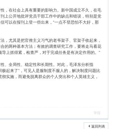
开性，在社会上具有重要的影响力。新中国成立不久，在毛
报刊上公开地批评党员干部工作中的缺点和错误，特别是党
信可以在报刊上登一些出来，“一点不登恐怕不大好，那
方法，尤其是把官僚主义习气的老爷架子、官架子收起来，
结合的两种基本方法；有效的调查研究工作，要将走马看花
领导上抓得紧，检查严，对于完成任务是有决定作用的。”
本性、全局性、稳定性和长期性。对此，毛泽东分析指
积极起来了”，可见人是服制度不服人的，解决制度问题比
贯彻实施，而避免脱离群众的个人突出和个人英雄主义，
举报
返回列表