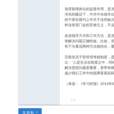
发挥新闻舆论的监督作用，是
泽东的建议下，中共中央就作
的干部在报刊上作关于这些缺
样业务部门会犯官僚主义，不去
改进领导方式和工作方法，是
靠解决问题正确吃饭。比如，
和下马看花两种方法相结合，要
完善党员干部管理考核制度，
出：“人是生活在制度之中，同
解决思想问题更重要，更带有
减少我们工作中的脱离客观实际
（来源：《学习时报》2014年0
回复
发新帖