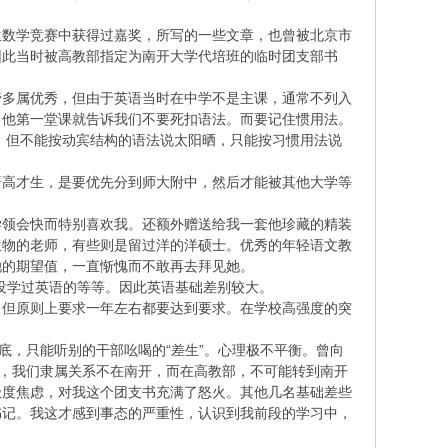
生数学竞赛中获得过嘉奖，所写的一些文章，也曾被北京市
因此当时被高教部指定为南开大学代培班的临时团支部书
管多属优秀，但由于英语当时在中学不是主课，通常不列入
。他第一堂课就告诉我们不要死扣语法。而要记住惯用法。
，但不能按动宾结构的语法说太阳晒，只能按习惯用法说
语高才生，是要优先分到师大附中，然后才能被其他大学等
学领会快而特别喜欢我。还额外赠送给我一套他珍藏的精装
生物的老师，有些则是留过洋的洋硕士。优秀的年轻语文教
她的期望值，一直惭愧而不敢再去拜见她。
没学过英语的等等。因此英语基础差别较大。
，但原则上要求一年左右都要达到要求。在学校高强度的突
底，只能听别的干部吆喝的“差生”。心理极不平衡。曾向
他，我们隶属关系不在南开，而在高教部，不可能转到南开
极度焦虑，对我这个团支书充满了怒火。其他几名基础差些
书记。我这才感到事态的严重性，认识到我前段的学习中，