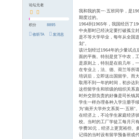
究
论坛元老
网
我和我的英一·五班同学，是1
期度过的。
1964到1965年，我国经历
积分
8895
中央那时已经决定要打破孤立
收听TA
发消息
是不等大学毕业，每年从全国选
划”。
该计划经过1964年的少量试
面的平衡。特别是贫下中农，工
是原则上，特别是在前几年，
在专业上，法、德、荷兰等所谓
培训后，立即送出国留学。而
取用不到一年的时间，初步达
这些留学生和班级的组织关系直
时外交部负责的好像是司长钱
学生一样办理各种入学注册手续
为“南开大学外文系英一·五班
在经济上，不论学生家庭经济状
校。当时的工厂学徒工每月只有
学费30元，经济上更宽裕些。
记得的当时设有留学预备班或