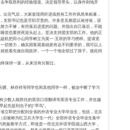
，去争取胜利的经验报道。决定领导带头，以身作则地开
完。出完气后，大家发现周轩进虽然有工作作风简单粗暴，
的，支部书记也是尽职尽责的。许多意见都是以讹传讹，误
我努力不够，有些落后进度的问题。并指出自己落后，不能
不睡觉也要拼死迎头赶上。坚决支持团支部的工作。他的正
趁机把田小山同学树立为英一·五班的学习榜样。提请党
了一切努力，确实因客观基础差有达不到要求的，我可以上
后就抢着先做自我批评。一个一个地全部过了筛子。彼此间
始终保持一派，从来没有分裂过。
知的马骥、林存祥等同学也和其他同学一样，被迫中断了学习
只有少数人能胜任的英语口语翻译等英语专业工作，并在越
早起先捉到虫子的)“早鸟”。
西省立即把分配到全省的外语专业大学毕业生，包括，北京
的（后被称为红卫兵大学生一代）全部外语专业毕业生集中
”的死板教学方式，即使是一些北京外语学院或山西大学，