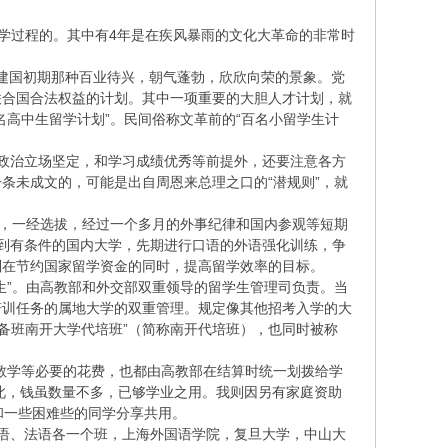
求学过程的。其中有4年是在疾风暴雨的文化大革命的非常时
呈现出建国初期那种百业待兴，朝气蓬勃，欣欣向荣的景象。党
联合国合法权益的计划。其中一项重要的大胆人才计划，就
高中生留学计划”。民间俗称文革前的“百名小留学生计
，政治立场坚定，和学习成绩优秀等前提外，还要注意各方
条未成文的，可能是出自周恩来总理之口的“潜规则”，就
多，一经选拔，经过一个多月的外事纪律和国内参观等短期
到有条件的国内大学，先期进行口语的外语强化训练，争
到在节约国家留学资金的同时，提高留学效率的目标。
生”。由高教部和外交部双重领导的留学生管理司负责。当
培训任务的属地大学的双重管理。规定像其他招考入学的大
备班南开大学代培班”（简称南开代培班），也同时被称
其余教学等必要的花费，也都由高教部在结算时统一划拨给学
因此，钱虽数量不多，已够学业之用。我则因另有家庭资助
和一些困难些的同学分享共用。
语、法语各一个班，上海外国语学院，复旦大学，中山大