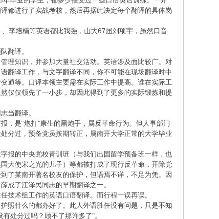
68年毕业的学生，都多少接受过一些口语英语训练。一开
翻译都进行了实战考核，然后再据此决定每个翻译的具体岗
）、李培楠等英语都比我强，山大67届刘项宇，虽然口音
领队翻译。
习管理知识，并参加大量社交活动。英语涉及面比较广。对
口语翻译工作，与文字翻译不同，你不可能在现场翻译时中
于变通等。口译本领主要需在实际工作中提高。谁在实际工
虽然仅仅领先了一小步，却因此得到了更多的实际锻炼和提
同志当翻译。
报，是“炮打”康生的黑炮手，属反革命行为。但人事部门
没处分过，预备党员按期转正，属南开大学正常的大学毕业
大字报的中央党校青训班（与我们出国留学预备班一样，也
英国大使宋之光的儿子）等都被打成了现行反革命，开除党
受到了某南开著名校友的保护，但语焉不详，不足为凭。因
，薛成了江泽民同志的早期翻译之一。
胜任技术组工作的英语口语翻译。而行程一误再误。
，护照什么的都办好了。此人外语胜任没有问题，只是不知
没有处分过吗？顾不了那许多了”。