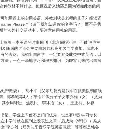
学生接触。苏老师作为一个华侨，认为这些教材很自然，看
点这种教材不算什么。但据说后来她还是因为诸如此类的问
活可能用得上的实用英语。外教刘狄英老师的儿子刘维汉还
name Please?”（请问我能知道你的名字吗？）而不是我
了在今后的涉外社交活动中，要注意使用礼貌用语。
堂上捧着一本英语的时事周刊《北京周报》讲，不能说毛主
式英语)。批判及随后的讨论会主要由教师和高年级同学参加。我也不
应有的表达。我如出国留学，一定要避免此类中式英语，以
的方法，一点一滴地学习和积累知识。为即将到来的出国留
后勤部政委）、胡小平（父亲胡乾秀是我军在抗美援朝前线
南、郭孝诚等4人；革命知识分子子女李亦雄（女）（父为
 其余周轩进、焦凯民、李冰冶（女）、王正桐、林存
部书记。学业上即使不是门门优秀，也是有特殊学习专长
但在中学时就在报刊上发表过文章（后成为《诗刊》）杂志
才女”李亦雄（后为沈阳音乐学院英语教授）等等都是铭各