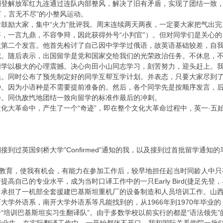
刊登解放军红九连通过连队内部整风，解决了旧有矛盾，实现了团结一致
言，言无不尽”的小整风运动。
鼓励大家，集中“火力”批评我。周末连续两天两夜，一定要大家把气出
，一言九鼎，不容争辩，因此获得外号“小判官”）。但对同学们是关心
做第二个发言。他首先检讨了自己因中学学过俄语，故英语基础较差，自
记。随后表示，出国留学是党和国家交给我们的光荣政治任务。不休息，
同学以极大的心理震撼。决心向田小山同志学习，刻苦努力，迎头赶上。我
员。同时公布了预先制定好的同学互帮互学计划。并表态，只要大家尽到
种。因为小语种是不需要提前准备的。然后，各个同学先是按顺序发言，
净。同仇敌忾地团结一致向留学的标准作最后的冲刺。
化大革命中，产生了一个“奇迹”，即在整个文化大革命过程中，英一·五
接到过英国剑桥大学”Confirmed”通知的我，以及接到过首批留学通
”教育，使我有机会，有能力在参加工作后，较早地担任起当时同龄人中
高自己的专业水平，成为当时口译工作中的一只Early Bird(捷足先登，
曾承担了一机部全套援建巴基斯坦重机厂的设备制造和人员培训工作。山
大学外语系，南开大学外语系等凡能找到的，从1966年到1970年毕业
“培训巴基斯坦实习生翻译队”。由于多数学校以前实行的都是“语法领先