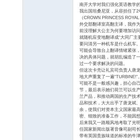
南开大学对我们强化英语教学
我出国坦桑尼亚，从容担任了2
（CROWN PRINCESS
外交部翻译室高翻主译，我作为
前没理解大公主为何要增加访问
就随机应变地翻译成“大同厂主
要问清另一种机车是什么机车
可能会导致台上翻译情绪紧张
决的具体问题，就胡乱编造了
过一个要求解决的问题。
但这次卡壳让礼宾司负责人唐龙斌
地大声重复了一遍“TURBI
可能不是一般感兴趣，担心自
节，最后表示她们荷兰可以生
兰产品，和推动两国的生产技
品和技术，大大出乎了唐龙斌
余，使我们对资本主义国家最
密、细致的准备工作，不能因
后来我又一路顺风地考取了光
任国家新闻出版署音像司副司
带有英国贵族味道的标准的牛