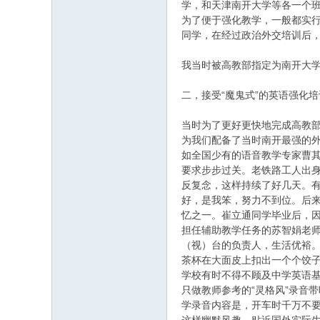
学，和天津南开大学等各一个
为了便于强化教学，一般都实行
同学，在经过政治外交培训后，
我当时被高教部指定为南开大
二，接受“魔鬼式”的英语强化培
当时为了更好更快地完成高教部
为我们配备了当时南开最强的
如全国少有的语音教学专家曹
要求步步过关。老铁路工人出身的
反复念，这样持续了好几天。有
好，是我笨，努力不到位。后来
忆之一。崔立通同学毕业后，
担任辅助教学任务的苏智娟老
（视）台的负责人，生活优裕
茶杯在大面皮上扣出一个个饺
学校有时不得不顾及中学英语基
只做教师参考的“灵格风”录音
学录音内容是，开车时千万不要跟{