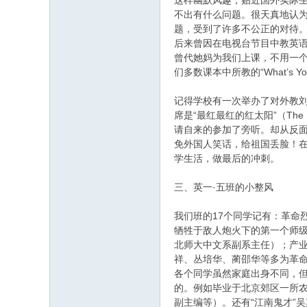
这样幽默风趣，贴近国外实际
不出有什么问题。很天真地认为
题，受到了许多不公正的对待
后来曾因在电视台节目中教英
曾代她妈为我们上课，不用一个汉语
们多数课本中所教的“What’
记得学校有一次举办了对外教刘
席是“最红最红的红太阳”（The 
请自来的参加了旁听。却从反
免外国人笑话，给祖国丢脸！
学生活，做最后的冲刺。
三、英一·五班的小整风
我们班的17个同学记有：革命
牺牲于敌人炮火下的第一个师级
北师大中文系副系主任）；产业
祥、丛培华、蔺邵华等多为革
各个同学虽然家庭出身不同，
的。例如毕业于北京郊区一所
副主编等）。还有“江南鬼才”