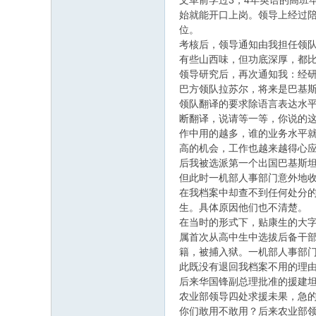
文革前学过3，4年英语的高班
始就能开口上岗。领导上经过
位。
考核后，领导通知由我担任领队
有些山西味，但功底深厚，都
领导研究后，再次通知我：经
巴方领队拉苏尔，将来是巴基
领队翻译的要求除语言表达水
断翻译，说请等一等，你说的
作中用的越多，谁的业务水平
高的机会，工作也越来越得心
后我被选派第一个出国巴基斯
但此时一机部人事部门意外地收
在我档案中却查不到任何处分
生。具体原因他们也不清楚。
在当时的形式下，贴康生的大
属首次从高中生中选拔后备干
籍，被捕入狱。一机部人事部
此既没有退回我档案不用的理
后来华国锋副总理批准的援建
农业部领导四处求援未果，急
你们敢用不敢用？后来农业部领