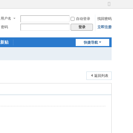
切
换
用户名
自动登录
找回密码
到
宽
密码
立即注册
登录
版
最新贴
快捷导航
返回列表