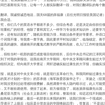
毕业生，在实际翻译工作中，一开始都张不开口。我和国际关系学院一批
陪同巴基斯坦实习生，让每一个人都实际翻译一段，对我们翻译队的每个
翻译。我诚惶诚恐地说，国关68届的薛福康（后任光明日报驻美国记者
比我合适。
研究，你们几个的英语水平都差不多少。但综合考虑，还是决定由你担任
斯坦重机厂的经理。他除了要和其它人一样学习专业技术知识外，还要学
平外，还有知识面更广，随机应变能力强，和政治条件更好等要求。外语
这个词我不懂，等我查一查字典。因此要求平时知识面广，临场镇定、善
就提高的越快。感谢南开的魔鬼式教学的严酷和高效，在入门工作时使我
应手。
坦，拟给当时一机部的援巴成套项目组的组长，后任中央总书记的江泽民
到了对我的举报信。说我在南开大学期间，给中央文革顾问康生贴过大字
的组织决定。经向南开大学查证：周轩进确实贴过康生的大字报，但确实
字报，就是反对中央文革小组，就是现行反革命行为。和我同样贴过康生
部的英才计划的一部分）的苏承德（海军政委苏振华之子）、宋扬之（驻
门对我没受到过处理感到很费解，虽然调查中有人隐约暗示过，此人可能
由，又不敢轻易使用。便挂了起来。前方催得急了，就改派薛福康先出国
坦桑尼亚乌贾马（社会主义新农村）技术组，整装待发，却迟迟找不到能
的如热锅上的蚂蚁，最后一机部拿出来我的材料，说我们到有一个现成的
导请示了上级后（似应是分管农业的华国锋副总理），答复说：“不是说