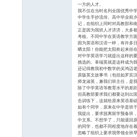
一方的人才。
我不仅在当时名列全国优秀中
中学生手抄流传。高中毕业前
记，在组织上同时对高教部和
正是因为我班人才济济，大多
考核。不同中学在英语教学方
因为英语和汉语一样，有许多
晒太阳！你能把太阳拎起来挂
对中学英语学习就提出这样的
挑选的。辜端英就是这样成为
还记得教我初中数学的吴鸿迈
原版英文故事书（包括如罗宾
师龙淑英，兼我们班主任，是
除了中学英语等教育水平的差
但高教部要求我们都要达到出
击训练下，这就给原来英语基
如有个同学，原来在中学是班干
我提出，要求脱离留学预备班，
中文系。不想学了，只能退回
的同学，也都不同程度地存在
忽略了组织上要求我带领全班