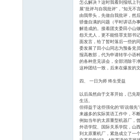
怎么解决？这时我看到报纸上
展“批评与自我批评”，“知无不
由我带头，先做自我批评，然后
骄傲自满的问题（平时讲话办事
解造成的。接着团支委田小山
怨天尤人，更不能怪罪支部书
面发言，给了暂时落后一些的
委发展了田小山同志为预备党
报高教部，代为申请转学小语
的各种意见误会，全部消除干
这种团结一致，后来在爆发的文
四、 一日为师 终生受益
以后虽然由于文革开始，已先期
生活。
但得益于这些强化的“听说领先
来越多的实际英语工作中，不断提
例如当年的太原重型机器厂，
外语学院、国际关系学院，山西
到太原重机厂，紧急成立了一个