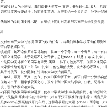
班等。
不超过15人的小班制。我们南开大学英一·五班，开学时也是15人。后
因客观原因未能成行，转而改学英语。在开学约一个多月后，补充进我班
学代培班的临时团支部书记，在组织上同时对高教部和南开大学党委负责
训
交付给南开大学的这项“重要的政治任务”，将我们班和学校原有的师资班
外语口语教师队伍。
其缜老师，她不论你原来学得如何，从每一个字母，每一个音节，每一种
崔立通同学，由于处理不好咬舌音，总把that’s（“那是”）读成“扎刺”。
个别同学觉得崔立通同学有些受“屈辱”，私下对他抱不平。但崔立通同
大家索性给他起了个外号叫“扎刺”，他也坦然接受，被大家称呼至今。“扎
因其品德优秀，被分配担任过清华大学政治辅导员。
师，年轻、漂亮，天真，善良。作为归国华侨子女，英语口语十分流畅自
。但她却出于一颗拳拳爱国之心，孤身来到中国大陆求学、任教。记得有
子皮，引的大家哈哈大笑。
础不同的多数同学教学进度，使在中学就学过6年英语的我，有时感到“
带听。“灵格风”系由标准的“牛津音”（相当于汉语标准的“普通话”）播音
follow}在漂亮姑娘开的车后，这样容易跟的太紧（close）而亲吻（k