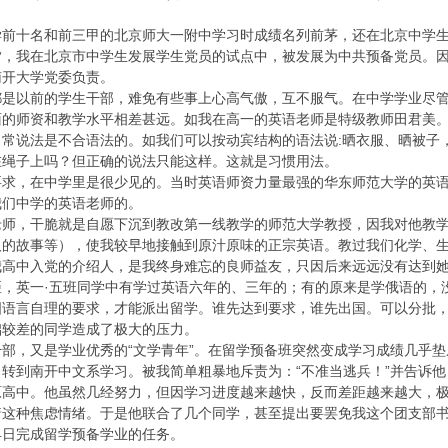
学前十名和前三甲的北京师大一附中学习时成绩名列前茅，还在北京中学
夕，我在北京市中学生发展学生党员的试点中，被发展为中共预备党员。
南开大学党委负责。
都是以前的学生干部，难免有些事上心高气傲，互不服气。在中学学业尽
面的师资和教学水平相差甚远。如我在高一的英语老师是特级教师田君美
日常说法是不合语法的。如我们可以按动宾结构的语法说:晒衣服、晒被子
在绳子上吗？但正确的说法只能这样。这就是习惯用法。
要求，在中学里是很少见的。当时英语师资力量最强的华东师范大学的英
我们中学的英语老师的。
老师，干脆就是自愿下沉到教改第一线教学的师范大学教授，因我对他教
汉的故事等），使我较早地接触到原汁原味的正宗英语。教过我们化学、
我高中入党的介绍人，是我终身难忘的良师益友，只因后来远远没有达到
距，英一·五班同学中有学过英语六年的、三年的；有的原来是学俄语的，
国语言自理的要求，才能派出留学。谁先达到要求，谁先出国。可以分批
础较差的同学造成了极大的压力。
部，又是学业优秀的“文学青年”。在留学预备班突然变成学习成绩几乎垫
转到南开中文系学习。被我简单粗暴地斥责为：“不准当逃兵！”并告诉
原高中。他虽然几经努力，但因学习进度越来越快，反而差距越来越大，
着这种焦虑情绪。于是他联合了几个同学，甚至提出要罢免我这个团支部
早日完成留学预备学业的任务。