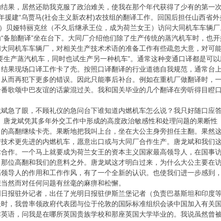
的结果，居然还助我克服了政治难关，使我在那个年代获得了少有的第一
年援建“乌贾马(社会主义新农村)农技组的翻译工作。回国后担任山西省
 ROYAL）贝娅特丽克丝（不久后继承王位，成为荷兰女王）访问大同机车
“备胎翻译”坐在台下。大同厂介绍他们除了生产传统的蒸汽机车时，也
大同机车车辆厂，对相关生产技术术语的准备工作有些疏忽大意，对可能
要生产蒸汽机车，同时也试生产另一种机车”。通常这种变通口译都是可
。结果现场口译工作卡了壳。按照口译翻译的行业道德自我规范，通常台
，从而再犯下更多的错误。因此只能事后补台。例如在重机厂做翻译时，
一番歌颂中巴友谊的话蒙混过关。我和国关毕业的几个翻译在旁听得目瞪
急了眼，不顾礼仪的急问台下谁知道内燃机车怎么说？我只好随口应答是“tu
NE!”。唐龙斌凭其多年外交工作中形成的高度政治敏感性和处理问题的果
己的高翻继续卡壳。果断地把我叫上台，坐在大公主身旁担任主翻。果然
产技术更先进的内燃机车，愿意出口或与大同厂合作生产。唐龙斌和我们
术合作。一个马上就要成为荷兰女王的资本主义国家最高领导人，在国事
、那位高翻和我们的意料之外。唐龙斌这才明白过来，为什么大公主要在
高领导人的作用和工作作风，有了一个全新的认识。也使我们进一步感到
想当然而对任何问题有丝毫的麻痹和松懈。
明日报驻外记者，出任了光明日报驻伊斯兰堡记者（负责巴基斯坦和印度
长时，我曾率领政府代表团与位于伦敦的国际标准组织会谈中国加入有关
津英语，问我是在哪所英国贵族学校和那座英国大学毕业的。我说虽然曾