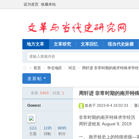
设为首页
收藏本站
地方文革
文革研究
文革回忆
现当代史纵横
»
首页
›
华北地区
›
河北
›
周轩进 非常时期的南开特殊求学经历（
文
发新帖
革
周轩进 非常时期的南开特
查看:
5403
|
回复:
1
与
当
Gowest
发表于 2023-8-4 16:02:33
|
显
代
非常时期的南开特殊求学经历
史
周轩进校友 August 9, 2019
1111
1195
8895
研
主题
回帖
积分
一、 南开校史上的特殊班级—