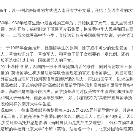
965年，以一种比较特殊的方式进入南开大学外文系，开始了英语专业的
了1960年-1962年经济生活中最困难的三年后，开始恢复了元气，重又
封锁，对外开放，秘密制定了驱逐蒋介石集团，恢复我中华人民共和国在
拔一、二百名优秀高中毕业生，直接送到各有关国家留学培训。史称“百名
点后，于1965年全面推开。挑选留学生的原则，除了必不可少的爱党爱国
人，革命知识分子，革命军人、和革命干部子女都要有一定比例。还有一
一般不选拔部以上的，国家领导人的子女。
的“小语种”学员，因国内一般不具备提前培训的条件，同时所需数量不
大量的 英语留学生和少量法语等联合国规定的官方用语留学生，则提前送
到外语生活自理和开始用英语等直接听课的能力，再送出国学习。以求达
属高教部，正式的称呼是“高教部直属留学预备班和高教部直属留学预备
其琛，高教部是副部长段洛夫。留学预备班同时接受留学生管理司和担负
和编入班号学号。但必须单独编班。 如，我们被称为“高教部直属留学预
”。发给同样的南开大学学生证。
况如何，一律由高教部直接划拨每人17.5元-19.5元的留学助学金。
8元工资，即使是许多养家带口的4级以上的老工人，也只有40多元。
多少受到些乌托邦思想影响（当时自认为是共产主义理想），钱和衣物常
代培班的学校有北京大学2个班（英语、法语各一个），北京外国语学院英