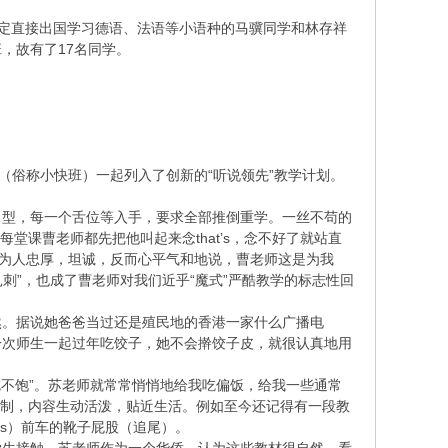
原定直接出国学习德语、法语等小语种的马骥同学和林存祥
，故有了17名同学。
。
（俗称小快班）一起列入了创新的“听说领先”教学计划。
口型，每一个舌位等入手，要求全部推倒重学。一丝不苟的
每堂课曹老师都先把他叫起来念that’s，念不好了就站直
学为人忠厚，坦诚，反而心平气和地说，曹老师这是为我
刺”，也成了曹老师对我们近乎“魔式”严酷教学的标志性回
然。据说她爸爸当过还是殖民地的香港一家什么广播电
一次师生一起过年吃饺子，她不会擀饺子皮，就很认真地用
吃不饱”。苏老师就常常悄悄地给我吃偏饭，给我一些通常
员录制，内容生动活泼，贴近生活。例如至今还记得有一段教
iss）前车的靴子屁股（追尾）。