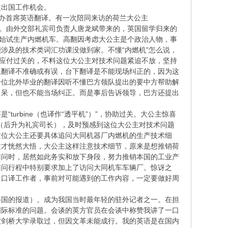
次出国工作机会。
外办首席英语翻译。有一次陪同来访的荷兰大公主
车辆厂。由外交部礼宾司负责人唐龙斌带来的，英国留学归来的
开始试生产内燃机车。高翻因考虑大公主是个政治人物，事
涉及的技术类词汇功课没做到家。不懂“内燃机”怎么说，
以应付过关的，不料这位大公主对技术问题紧追不放，坚持
上翻译不准确或有误，台下翻译是不能现场纠正的，因为这
一位北外毕业的翻译因听不懂巴方领队提出的要中方帮助解
口呆，但也不能当场纠正。而是事后告诉领导，巴方还提出
rbine（也译作“透平机”）”，协助过关。大公主惊喜
断性（后升为礼宾司长），及时预感到这位大公主对技术问题
这位大公主还要具体追问大同机器厂内燃机的生产技术细
这才恍然大悟，大公主这样注意技术细节，原来是想推销荷
访问时，居然如此务实和放下身段，努力推销本国的工业产
访问行程中特别要求加上了访问大同机车车辆厂。惊讶之
，口译工作者，事前对可能遇到的工作内容，一定要做好周
等国的报道）。成为我国当时最年轻的驻外记者之一。在担
国际标准的问题。会谈的英方官员在会谈中称赞我讲了一口
被剑桥大学录取过，但因文革未能成行。我的英语是在国内