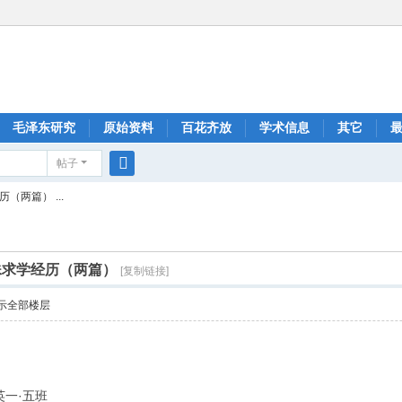
毛泽东研究
原始资料
百花齐放
学术信息
其它
帖子
搜
两篇） ...
索
殊求学经历（两篇）
[复制链接]
示全部楼层
英一·五班