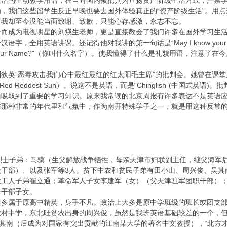
生活的生动教学用语，在当时国内被批判为宣扬资产阶级生活方式，严禁
，我们这些留学生反正早晚也要去国外体验真正的“资产阶级生活”。用
。我却至今没能当面致谢、致歉，只能心存感激，永志不忘。
语而成为电视明星的刘煐生老师，更是直接教会了我们许多在国外学习生
字，全用英语讲课。还记得他对我讲的第一句话是“May I know your 
s Your Name?”（你叫什么名字）。使我懂得了什么是礼貌用语，注意
狄英“恶毒攻击我们心中最红最红的红太阳毛主席”的批判会。她曾在课
Red Reddest Sun）。说这不是英语，而是“Chinglish”(中国
面吸取到了重要的学习知识。原来我常读的北京周报有许多表达不是英语
在那种非常的年代里和气氛中，作为南开特殊学子之一，就是用这种反常
烈士子弟：马骥（生父解放战争牺牲，母亲天津市妇联副主任，继父海军
干部）、以及张军等3人。贫下中农和贫民子弟有田小山、周兴俊、吴其
工人子弟崔立通；革命军人子女李建军（女）（父天津驻军团职干部）；
命干部子女。
但多属于原高中精英，身手不凡。政治上大多是原中学班级的班长或团支
农村中学，东北旺贫农出身的周兴俊，虽然是我班英语基础较差的一个，
吴其南（后成为对国家有突出贡献的江南某大学的著名中文教授），“北方