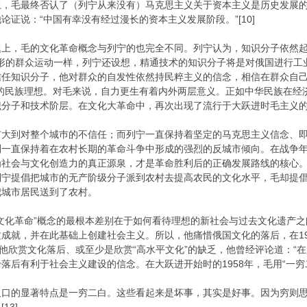
上，毛最终否认了（列宁从来没有）马克思主义关于资本主义是历史发展
证说：“中国有幸没有经过漫长的资本主义发展阶段。”[10]
题上，毛的文化革命概念与列宁的也完全不同。列宁认为，知识分子依然
无定形的群众运动一样，列宁还设想，精通技术的知识分子将是对俄国进行
信任知识分子，他对群众的自发性依然持民粹主义的信念，相信在群众自己
”的民族理想。对毛来说，自力更生有着内外两层意义。正如中华民族在经
分子和技术阶层。在文化大革命中，再次出现了流行于大跃进时毛主义的
扩大到对整个城巿的不信任；而列宁一直保持着坚定的马克思主义信念、
一直保持着在农村长期的革命斗争中形成的强烈的反城市倾向。在战争年代
为社会与文化创造力的真正源泉，才是革命胜利后的正确发展路线的核心
宁提倡把城市的无产阶级分子派到农村去提高农民的文化水平，毛却提倡
把城市居民送到了农村。
文化革命”概念的最根本差别在于如何看待理想的新社会与过去文化遗产
成就，并在此基础上创建社会主义。所以，他痛惜俄国文化的落后，在1
，他欣赏文化落后、或至少是欣赏“高水平文化”的缺乏，他曾经评论道：“在
落后有利于社会主义建设的信念。在大跃进开始时的1958年，毛用“一穷
人口的显著特点是一穷二白。这些看起来是坏事，其实是好事。因为穷则