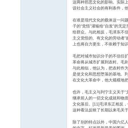
这两种邪恶文化的影响。实际
设社会主义社会的有利条件，他论
在谁是现代文化的载体这一问
子的“觉悟”灌输给“自发”的
给群众。与此相反，毛泽东不
主义觉悟的、有文化的劳动者
上也将自力更生，不依赖于知识
毛把对城巿知识分子的不信任
革命将从城市扩展到农村。毛则
与此相似，他认为，把农村作
是使文化和思想堕落的基地。列
在文化大革命中，他大规模地
也许，毛主义与列宁主义关于“
继承前人的一切文化成就和物质
文化落后。[11]毛泽东正相反
这种看法反映了长期以来毛关于
除了别的特点以外，中国六亿