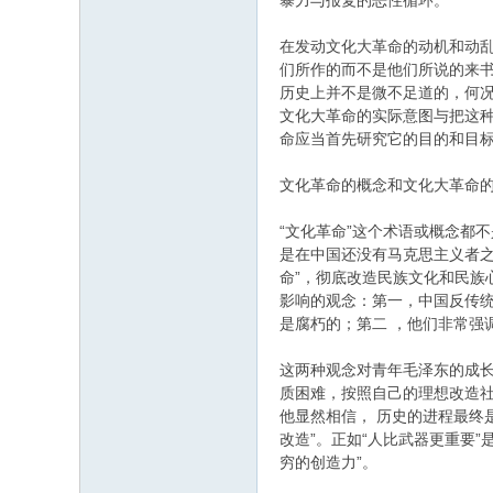
暴力与报复的恶性循环。
在发动文化大革命的动机和动
们所作的而不是他们所说的来
历史上并不是微不足道的，何况
文化大革命的实际意图与把这
命应当首先研究它的目的和目
文化革命的概念和文化大革命
“文化革命”这个术语或概念都
是在中国还没有马克思主义者之前
命”，彻底改造民族文化和民族
影响的观念：第一，中国反传
是腐朽的；第二 ，他们非常强
这两种观念对青年毛泽东的成
质困难，按照自己的理想改造社
他显然相信， 历史的进程最终
改造”。正如“人比武器更重要
穷的创造力”。