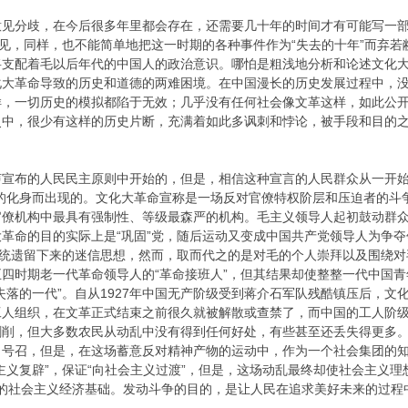
意见分歧，在今后很多年里都会存在，还需要几十年的时间才有可能写一
不见，同样，也不能简单地把这一时期的各种事件作为“失去的十年”而弃
将支配着毛以后年代的中国人的政治意识。哪怕是粗浅地分析和论述文化
化大革命导致的历史和道德的两难困境。在中国漫长的历史发展过程中，
样，一切历史的模拟都陷于无效；几乎没有任何社会像文革这样，如此公
史中，很少有这样的历史片断，充满着如此多讽刺和悖论，被手段和目的
声宣布的人民民主原则中开始的，但是，相信这种宣言的人民群众从一开始
志的化身而出现的。文化大革命宣称是一场反对官僚特权阶层和压迫者的斗
官僚机构中最具有强制性、等级最森严的机构。毛主义领导人起初鼓动群
革命的目的实际上是“巩固”党，随后运动又变成中国共产党领导人为争
传统遗留下来的迷信思想，然而，取而代之的是对毛的个人崇拜以及围绕
四时期老一代革命领导人的“革命接班人”，但其结果却使整整一代中国
失落的一代”。自从1927年中国无产阶级受到蒋介石军队残酷镇压后，
工人组织，在文革正式结束之前很久就被解散或查禁了，而中国的工人阶
剥削，但大多数农民从动乱中没有得到任何好处，有些甚至还丢失得更多
了号召，但是，在这场蓄意反对精神产物的运动中，作为一个社会集团的
主义复辟”，保证“向社会主义过渡”，但是，这场动乱最终却使社会主义
脆弱的社会主义经济基础。发动斗争的目的，是让人民在追求美好未来的过