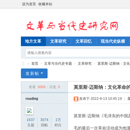
设为首页
收藏本站
地方文革
文革研究
文革回忆
现当代史纵横
»
首页
›
文革与当代史专题
›
文革研究
›
莫里斯·迈斯纳：文
文
发新帖
革
莫里斯·迈斯纳：文化革命
查看:
3689
|
回复:
0
与
当
reading
发表于 2022-9-13 10:45:19
|
代
史
莫里斯·迈斯纳《毛泽东的中国
1637
3074
1万
研
主题
回帖
积分
毛的最后一次革命活动成为他漫