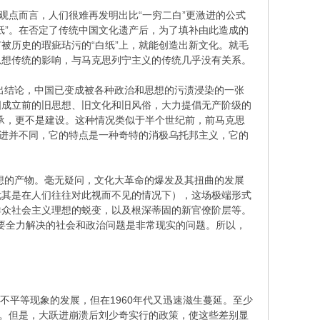
观点而言，人们很难再发明出比“一穷二白”更激进的公式
纸”。在否定了传统中国文化遗产后，为了填补由此造成的
被历史的瑕疵玷污的“白纸”上，就能创造出新文化。就毛
思想传统的影响，与马克思列宁主义的传统几乎没有关系。
地得出结论，中国已变成被各种政治和思想的污渍浸染的一张
中国成立前的旧思想、旧文化和旧风俗，大力提倡无产阶级的
是继承，更不是建设。这种情况类似于半个世纪前，前马克思
跃进并不同，它的特点是一种奇特的消极乌托邦主义，它的
思想的产物。毫无疑问，文化大革命的爆发及其扭曲的发展
尤其是在人们往往对此视而不见的情况下），这场极端形式
群众社会主义理想的蜕变，以及根深蒂固的新官僚阶层等。
者要全力解决的社会和政治问题是非常现实的问题。所以，
了不平等现象的发展，但在1960年代又迅速滋生蔓延。至少
的。但是，大跃进崩溃后刘少奇实行的政策，使这些差别显