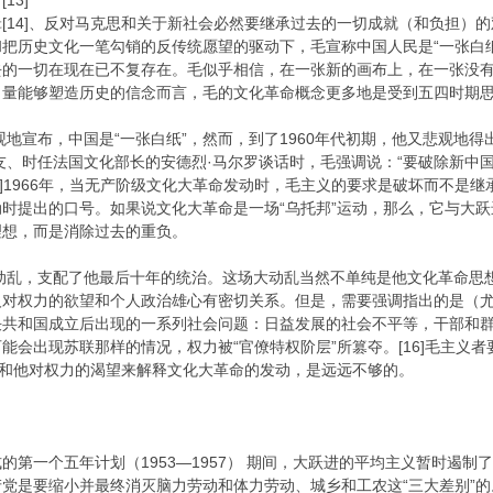
13]
[14]、反对马克思和关于新社会必然要继承过去的一切成就（和负担）的
把历史文化一笔勾销的反传统愿望的驱动下，毛宣称中国人民是“一张白
的一切在现在已不复存在。毛似乎相信，在一张新的画布上，在一张没有
力量能够塑造历史的信念而言，毛的文化革命概念更多地是受到五四时期
乐观地宣布，中国是“一张白纸”，然而，到了1960年代初期，他又悲观
朋友、时任法国文化部长的安德烈·马尔罗谈话时，毛强调说：“要破除新
15]1966年，当无产阶级文化大革命发动时，毛主义的要求是破坏而不
时提出的口号。如果说文化大革命是一场“乌托邦”运动，那么，它与大
理想，而是消除过去的重负。
大动乱，支配了他最后十年的统治。这场大动乱当然不单纯是他文化革命
人对权力的欲望和个人政治雄心有密切关系。但是，需要强调指出的是（
决共和国成立后出现的一系列社会问题：日益发展的社会不平等，干部和
能会出现苏联那样的情况，权力被“官僚特权阶层”所篡夺。[16]毛主义
想和他对权力的渴望来解释文化大革命的发动，是远远不够的。
的第一个五年计划（1953—1957） 期间，大跃进的平均主义暂时遏制
党是要缩小并最终消灭脑力劳动和体力劳动、城乡和工农这“三大差别”