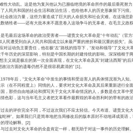
灾难性大动乱。这是他为复兴他认为已濒临绝境的革命所作的最后垂死努
曲了人民共和国的社会生活和政治生活，也给他本人的历史形象留下污痕
的社会政治力量，这些力量造成了巨大的人命损失和社会灾难。在这场悲
无数牺牲者——还有大批本来不愿意卷入这场争斗的无辜者。在毛主义政
毛最后这场革命的政治受害者——谴责文化大革命是“十年动乱”（官方将1
和人民遭受到自从人民共和国成立以来最严重的挫折和最沉重的损失”。
毛应对运动负主要责任，他在极“左”路线的指导下，“发动和领导”了文化
千年历史的深层影响，特别是中国长期的封建传统的影响。深深植根于两
空想主义就是极左的第一次全面表现，在文化大革命及其“封建法西斯”的
政治方面的遗毒仍然不是很容易肃清的” [1]。
1978年后，“文化大革命”中发生的事情和受迫害人的具体情况渐为人
表示（在不同程度上）同情的人，要求对文化大革命及其后果重新进行全
中国，那些自由地谈论和撰写关于文化大革命情况的人，多数是在文革中
感情色彩，这与当年毛主义者把文革看作最辉煌的革命胜利时的带有的政
与过去的评价完全不同，不过这次我们不应太轻信。今天布道、谴责文化
鬼蛇神”。如果我们只是简单地把当局修改后的版本原封不动地译成英语，
理论解释。[2]
，与过去对文化大革命的全盘肯定一样，都无助于对这一事件的历史理解