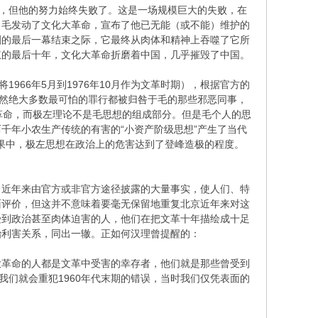
力，但他的努力始终失败了。这是一场规模巨大的失败，在
。毛发动了文化大革命，宣布了他已无能（或不能）维护的
剧的最后一幕结束之际，它最终从肉体和精神上吞噬了它所
权的最后十年，文化大革命折磨着中国，几乎摧毁了中国。
966年5月到1976年10月作为文革时期），根据官方的
虽然绝大多数最可怕的罪行都被归咎于毛的那些邪恶同事，
大革命，而极左理论不是毛思想的组成部分。但是毛个人的思
千年小农生产传统的有害的“小资产阶级思想”产生了当代
后果中，极左思想在政治上的危害达到了登峰造极的程度。
知。近年来由官方或非官方途径披露的大量事实，使人们、特
面评价，但这并不意味着要毫无保留地重复北京近年来对这
受到政治甚至肉体迫害的人，他们在把文革十年描绘成十足
治利害关系，同出一辙。正如何汉理曾提醒的：
大革命的人都是文革中受害的幸存者，他们就是那些曾受到
我们就会重犯1960年代末期的错误，当时我们仅凭表面的
。