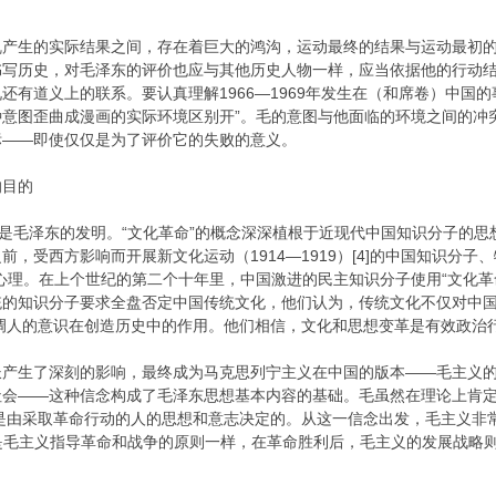
乱产生的实际结果之间，存在着巨大的鸿沟，运动最终的结果与运动最初的
书写历史，对毛泽东的评价也应与其他历史人物一样，应当依据他的行动
还有道义上的联系。要认真理解1966—1969年发生在（和席卷）中国
种意图歪曲成漫画的实际环境区别开”。毛的意图与他面临的环境之间的冲
标——即使仅仅是为了评价它的失败的意义。
的目的
不是毛泽东的发明。“文化革命”的概念深深植根于近现代中国知识分子的
，受西方影响而开展新文化运动（1914—1919）[4]的中国知识分
心理。在上个世纪的第二个十年里，中国激进的民主知识分子使用“文化革
统的知识分子要求全盘否定中国传统文化，他们认为，传统文化不仅对中
调人的意识在创造历史中的作用。他们相信，文化和思想变革是有效政治
长产生了深刻的影响，最终成为马克思列宁主义在中国的版本——毛主义
会——这种信念构成了毛泽东思想基本内容的基础。毛虽然在理论上肯定
是由采取革命行动的人的思想和意志决定的。从这一信念出发，毛主义非常关
”是毛主义指导革命和战争的原则一样，在革命胜利后，毛主义的发展战略