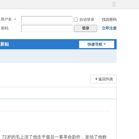
切
换
用户名
自动登录
找回密码
到
宽
密码
立即注册
登录
版
最新贴
快捷导航
返回列表
，72岁的毛上演了他生平最后一幕革命剧作，发动了他称