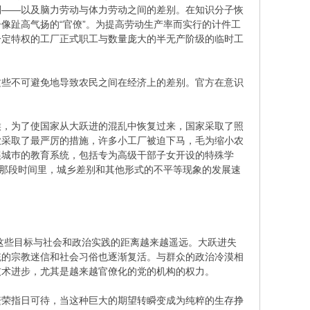
别——以及脑力劳动与体力劳动之间的差别。在知识分子恢
像趾高气扬的“官僚”。为提高劳动生产率而实行的计件工
一定特权的工厂正式职工与数量庞大的半无产阶级的临时工
这些不可避免地导致农民之间在经济上的差别。官方在意识
候，为了使国家从大跃进的混乱中恢复过来，国家采取了照
业采取了最严厉的措施，许多小工厂被迫下马，毛为缩小农
展城巿的教育系统，包括专为高级干部子女开设的特殊学
的那段时间里，城乡差别和其他形式的不平等现象的发展速
但这些目标与社会和政治实践的距离越来越遥远。大跃进失
统的宗教迷信和社会习俗也逐渐复活。与群众的政治冷漠相
技术进步，尤其是越来越官僚化的党的机构的权力。
繁荣指日可待，当这种巨大的期望转瞬变成为纯粹的生存挣