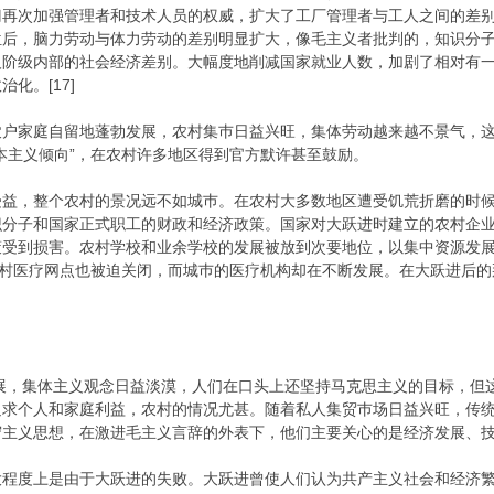
门再次加强管理者和技术人员的权威，扩大了工厂管理者与工人之间的差
后，脑力劳动与体力劳动的差别明显扩大，像毛主义者批判的，知识分子
人阶级内部的社会经济差别。大幅度地削减国家就业人数，加剧了相对有
化。[17]
农户家庭自留地蓬勃发展，农村集巿日益兴旺，集体劳动越来越不景气，
本主义倾向”，在农村许多地区得到官方默许甚至鼓励。
受益，整个农村的景况远不如城巿。在农村大多数地区遭受饥荒折磨的时
识分子和国家正式职工的财政和经济政策。国家对大跃进时建立的农村企
策受到损害。农村学校和业余学校的发展被放到次要地位，以集中资源发
多农村医疗网点也被迫关闭，而城巿的医疗机构却在不断发展。在大跃进后
发展，集体主义观念日益淡漠，人们在口头上还坚持马克思主义的目标，
追求个人和家庭利益，农村的情况尤甚。随着私人集贸巿场日益兴旺，传
守主义思想，在激进毛主义言辞的外表下，他们主要关心的是经济发展、
大程度上是由于大跃进的失败。大跃进曾使人们认为共产主义社会和经济