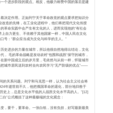
的一个进步阶段的观点。相反，他极力称赞中国的落后是建
起着决定作用。正如列宁关于革命政党的观点要求把知识分
工业改造的先锋，在工业化进程中，他们将把现代文化传授
的革命实践中会产生有文化的人，进而实现他的“有社会
济上自力更生、不依赖于其他国家一样，中国人民在文化
口号：“群众应当成为文化与科学的主人。”
即历史进步的力量在城市，所以他很自然地得出结论，文化
， 毛的革命战略是发动农村“包围和战胜”保守的城市，
。在新中国成立后的岁月里，毛依然与从前一样，怀疑城市
把城巿居民送到农村去向农民学习“无产阶级的优点”——
之间的关系问题。列宁和马克思一样，认为社会主义社会将
924年逝世前不久，他把俄国革命的退化，部分地归咎于
历史上，总是文化水平低的人战胜文化水平高的人。”[12]
二白”公式概括了这种最极端的文化观念：
思变，要干，要革命。一张白纸，没有负担，好写最新最美