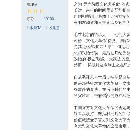
究
之为“无产阶级文化大革命”的
管理员
网
长达十余年的时间里支配和扭
原则和理想，释放了无法控制
积分
19193
有的发动者和支持者以及它的
收听TA
发消息
毛在北京的继承人——他们大多是
评价，文化大革命“使党、国家
尤其是林彪和“四人帮”，但是
想和政治错误，最后被归结为数
政治的“极左”现象，大跃进的
然而，“长期封建专制主义在思想
自从毛泽东去世后，特别是自从
别是那些曾对文化大革命一度
些事件的看法。在后毛时代的
的灾难时，带有强烈的政治和
中国官方对文化大革命的否定
红卫兵殴打、鞭挞和批判的“牛
价值就接受了官方对文化大革命的
今天对文化大革命的全盘否定