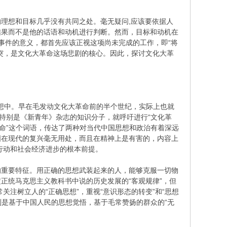
理想和目标几乎没有共同之处。毫无疑问,应该要依据人
结果而不是他的话语和动机进行判断。然而，目标和动机在
的事件的意义，都首先应该正视这项尚未完成的工作，即“将
突，是文化大革命这场悲剧的核心。因此，探讨文化大革
思想中。早在毛发动文化大革命前的半个世纪，实际上也就
子、特别是《新青年》杂志的知识分子，就呼吁进行“文化革
命”这个词语，传达了两种对当代中国思想和政治有着深远
国在现代的复兴毫无用处，而且在精神上是有害的，内容上
行动和社会经济进步的根本前提。
的重要特征。用正确的思想武装起来的人，能够克服一切物
正统马克思主义教科书中说的历史发展的“客观规律”，但
注树立人的“正确思想”，重视“意识形态的转变”和“思想
则是基于中国人民的思想觉悟，基于毛常赞扬的群众的“无