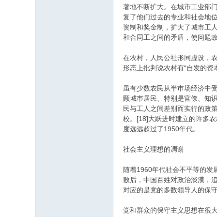
著地不断扩大。在城市工业部
复了他们过去的专业和社会地位
资制和奖金制，扩大了城市工
和合同工之间的矛盾，使问题政治
在农村，人民公社形同虚设，
形态上批判说农村有“自发的资
虽有少数农民从半巿场经济中
顾城巿居民、特别是官僚、知
民与工人之间差别而实行的政
校。[18]大跃进时建立的许
度远远超过了1950年代。
社会主义理想的凋谢
随着1960年代社会不平等的
败后，中国百姓对政治淡漠，
对应的是党的多数领导人的保
党和群众的保守主义思想在很