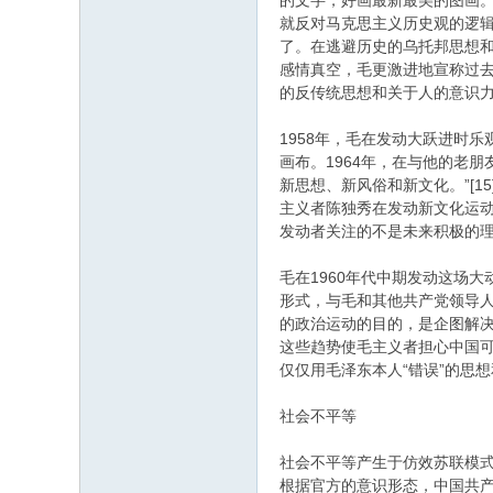
的文字，好画最新最美的图画。[
就反对马克思主义历史观的逻辑
了。在逃避历史的乌托邦思想和
感情真空，毛更激进地宣称过去
的反传统思想和关于人的意识
1958年，毛在发动大跃进时
画布。1964年，在与他的老
新思想、新风俗和新文化。”[
主义者陈独秀在发动新文化运动
发动者关注的不是未来积极的
毛在1960年代中期发动这场
形式，与毛和其他共产党领导
的政治运动的目的，是企图解
这些趋势使毛主义者担心中国可
仅仅用毛泽东本人“错误”的思
社会不平等
社会不平等产生于仿效苏联模式
根据官方的意识形态，中国共产