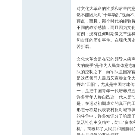
对文化大革命的性质和后果的
然不能因此对“十年动乱”视而
顶点，而且，那个时代的经验
不同的政治感情，而且因为文
前例；没有任何时期像文革这
和古怪的历史事件。在现代历
苦折磨。
文化大革命是在它的领导人疾
大的舵手”是作为人民集体意
队的控制之下，而军队是国家
是这些领导人最后又宣称文化大
抨击“四旧”，尤其是中国封建
一，是把中国青年一代培养成五
许多青年人称自己这一代人是“
是，在运动初期成立的真正的
形态号称是代表农村反对城市
的斗争中，许多知识分子响应
复活社会主义精神，防止“资本
机”，[3]破坏了人民共和国