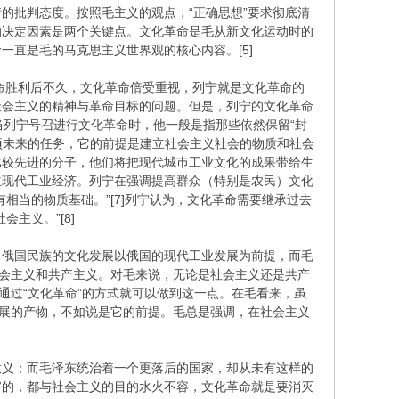
的批判态度。按照毛主义的观点，“正确思想”要求彻底清
的决定因素是两个关键点。文化革命是毛从新文化运动时的
直是毛的马克思主义世界观的核心内容。[5]
革命胜利后不久，文化革命倍受重视，列宁就是文化革命的
社会主义的精神与革命目标的问题。但是，列宁的文化革命
当列宁号召进行文化革命时，他一般是指那些依然保留“封
项未来的任务，它的前提是建立社会主义社会的物质和社会
比较先进的分子，他们将把现代城巿工业文化的成果带给生
立现代工业经济。列宁在强调提高群众（特别是农民）文化
相当的物质基础。”[7]列宁认为，文化革命需要继承过去
主义。”[8]
，俄国民族的文化发展以俄国的现代工业发展为前提，而毛
社会主义和共产主义。对毛来说，无论是社会主义还是共产
通过“文化革命”的方式就可以做到这一点。在毛看来，虽
发展的产物，不如说是它的前提。毛总是强调，在社会主义
意义；而毛泽东统治着一个更落后的国家，却从未有这样的
害的，都与社会主义的目的水火不容，文化革命就是要消灭