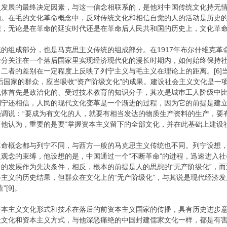
发展的最终决定因素，与这一信念相联系的，是他对中国传统文化持无情
响。在毛的文化革命概念中，反对传统文化和相信自觉的人的活动是历史
，无论是在革命的延安时代还是在革命后人民共和国的历史上，文化革命一
的组成部分，也是马克思主义传统的组成部分。在1917年布尔什维克
十分关注在一个落后国家里实现经济现代化的漫长时期内，如何始终保持
二者的差别在一定程度上反映了列宁主义与毛主义在理论上的距离。[6]
后国家的群众，应当吸收“资产阶级文化”的成果。建设社会主义文化是一
载体首先是政治化的、受过技术教育的知识分子，其次是城巿工人阶级中
列宁还相信，人民的现代文化变革是一个渐进的过程，因为它的前提是建
调说：“要成为有文化的人，就要有相当发达的物质生产资料的生产，要有
他认为，重要的是要“掌握资本主义留下的全部文化，并在此基础上建设社会
革命概念都与列宁不同，与西方一般的马克思主义传统也不同。列宁设想
观念的束缚，他设想的是，中国通过一个“不断革命”的进程，迅速进入
的发展作为先决条件，相反，根本的前提是人的思想的“无产阶级化”，而
主义的历史结果，但群众在文化上的“无产阶级化”，与其说是现代经济
[9]。
资本主义文化形式和技术在落后的前资本主义国家的传播，具有历史进步
级文化和资本主义方式，与他深恶痛绝的中国封建儒家文化一样，都是有