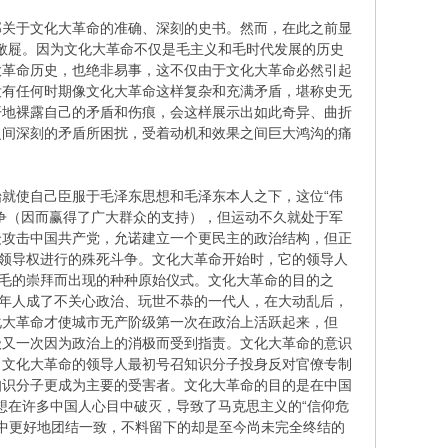
部关于文化大革命的准确、深刻的史书。然而，在此之前显
若敝屣。因为文化大革命不仅是毛主义和毛时代发展的历史
大革命历史，也绝非易事，这不仅由于文化大革命必然引起
没有任何时期像文化大革命这样复杂和充满矛盾，堪称史无
开地裸露自己的矛盾和伤痕，会这样展示出如此奇异、曲折
之间深刻的矛盾所困扰，受着动机和效果之间巨大鸿沟的痛
就使自己臣服于毛泽东思想和毛泽东本人之下，这位“伟
争（因而赢得了广大群众的支持），但运动不久就处于军
众攻击中国共产党，允诺建立一个更民主的政治结构，但正
夺领导权进行的殊死斗争。文化大革命开始时，它的领导人
对毛的崇拜而出现的种种原始仪式。文化大革命的目的之
青年人成了不关心政治、玩世不恭的一代人，在大动乱后，
文化大革命才使城市无产阶级第一次在政治上活跃起来，但
级又一次因为政治上的消极而受到指责。文化大革命的意识
。文化大革命的领导人最初号召知识分子投身反对官僚专制
知识分子更成为主要的受害者。文化大革命的目的是在中国
理想在许多中国人心目中破灭，导致了马克思主义的“信仰危
程中更好地团结一致，不料留下的却是至今尚未完全终结的