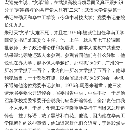
宏逵先生说，“文革”前，在武汉高校当领导而又真正跟知识
分子“穿连裆裤”的共产党人只有“二朱”：武汉大学党委第一
书记朱劭天和华中工学院（今华中科技大学）党委书记兼院
长朱九思。
朱劭天“文革”大难不死，并且在1970年被派往担任华南工学
院党委书记兼革委会主任。他一上任，就从五七干校调回一
批教师，开了政治理论课和英语课，他本人兼教中共党史。
结果湖北等地还派人来参观。参观者问他们有什么经验，他
说现在办大学，越不像大学越好。那时抓“5•16”，广州的一
所名大学抓了一百个，北方的一所名大学抓了五百个，他却
稳稳当当，一个都没有抓。以至省里开抓“5•16”的会，再也
不通知他这位党委书记参加。1976年周恩来逝世，他三次
请示省委要求开追悼会，省委报告中央，中央不批。于是他
召集学校党委常委开会说我们应当开追悼会，全部责任由我
一个人承担。于是，华南工学院隆重地举行了周恩来总理追
悼会，挂了标语，戴了黑纱和白花。他说，因为他在华南工
学院所作的这些事情，他知道迟群他们会追究，于是毅然决