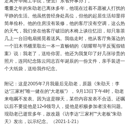
定离开华南工学院，便去广东省外事办了。
耄耋之年的朱劭老已离休多年，他现在过着不愿被人打扰的
平静的生活。他虽然曾经身处高位，但他的起居生活却显得
简单俭朴。他的住房没有装修，他的客厅没有空调，这么热
的天气，我们坐在他客厅破旧的木椅上谈往忆旧，却只靠茶
几上一台旧电扇摇晃着送风。我临走时，他从客厅角落边的
一个旧木书櫃里取出一本一直畅销的《胡耀帮与平反冤假错
案》说：我老了，送给你罢。他还为我复印了好几张珍贵的
照片，连同纪念陈云同志百年诞辰的一份文件，亲手装进一
个大纸袋，送给我作纪念。
附记：这是2005年7月我最后见劭老，原题《朱劭天：李
达“三家村”唯一健在的“大老板”》， 9月13日下午4时，劭老
来电嘱不发表。因为这是聊天，某些内容发表不合适。还嘱
以后不要提他是12•9领导人，提他是积极参加者没有问题。
现劭老已逝世多年，故改题《访李达“三家村”“大老板”朱劭
天》发出，以示纪念。（2021-1-21）