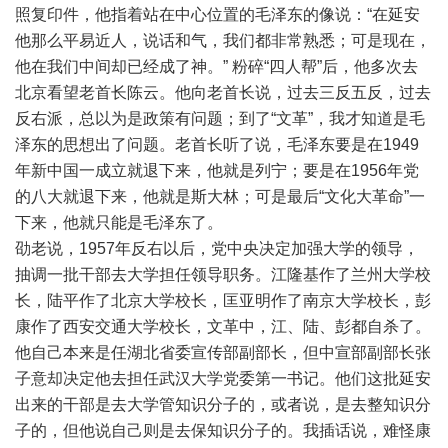
照复印件，他指着站在中心位置的毛泽东的像说：“在延安
他那么平易近人，说话和气，我们都非常熟悉；可是现在，
他在我们中间却已经成了神。” 粉碎“四人帮”后，他多次去
北京看望老首长陈云。他向老首长说，过去三反五反，过去
反右派，总以为是政策有问题；到了“文革”，我才知道是毛
泽东的思想出了问题。老首长听了说，毛泽东要是在1949
年新中国一成立就退下来，他就是列宁；要是在1956年党
的八大就退下来，他就是斯大林；可是最后“文化大革命”一
下来，他就只能是毛泽东了。
劭老说，1957年反右以后，党中央决定加强大学的领导，
抽调一批干部去大学担任领导职务。江隆基作了兰州大学校
长，陆平作了北京大学校长，匡亚明作了南京大学校长，彭
康作了西安交通大学校长，文革中，江、陆、彭都自杀了。
他自己本来是任湖北省委宣传部副部长，但中宣部副部长张
子意却决定他去担任武汉大学党委第一书记。他们这批延安
出来的干部是去大学管知识分子的，或者说，是去整知识分
子的，但他说自己则是去保知识分子的。我插话说，难怪康