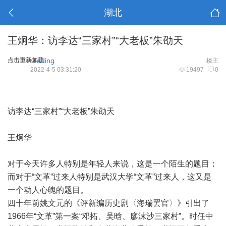
湖北
王炯华：访李达“三家村”“大老板”朱劭天
点击重新加载
reading
楼主
2022-4-5 03:31:20
19497
0
访李达“三家村”“大老板”朱劭天
王炯华
对于今天许多人特别是年轻人来说，这是一个陌生的题目；
而对于“文革”过来人特别是武汉大学“文革”过来人，这又是
一个动人心魄的题目。
四十年前姚文元的《评新编历史剧〈海瑞罢官〉》引出了
1966年“文革”第一案“邓拓、吴晗、廖沫沙三家村”。时任中