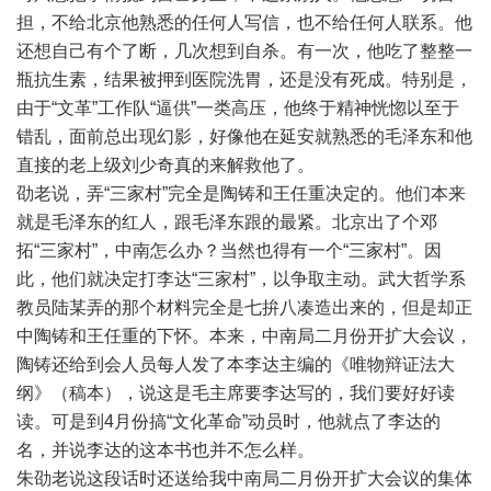
担，不给北京他熟悉的任何人写信，也不给任何人联系。他
还想自己有个了断，几次想到自杀。有一次，他吃了整整一
瓶抗生素，结果被押到医院洗胃，还是没有死成。特别是，
由于“文革”工作队“逼供”一类高压，他终于精神恍惚以至于
错乱，面前总出现幻影，好像他在延安就熟悉的毛泽东和他
直接的老上级刘少奇真的来解救他了。
劭老说，弄“三家村”完全是陶铸和王任重决定的。他们本来
就是毛泽东的红人，跟毛泽东跟的最紧。北京出了个邓
拓“三家村”，中南怎么办？当然也得有一个“三家村”。因
此，他们就决定打李达“三家村”，以争取主动。武大哲学系
教员陆某弄的那个材料完全是七拚八凑造出来的，但是却正
中陶铸和王任重的下怀。本来，中南局二月份开扩大会议，
陶铸还给到会人员每人发了本李达主编的《唯物辩证法大
纲》（稿本），说这是毛主席要李达写的，我们要好好读
读。可是到4月份搞“文化革命”动员时，他就点了李达的
名，并说李达的这本书也并不怎么样。
朱劭老说这段话时还送给我中南局二月份开扩大会议的集体