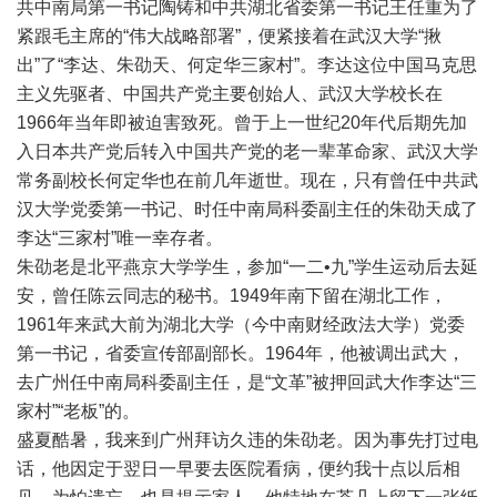
共中南局第一书记陶铸和中共湖北省委第一书记王任重为了
紧跟毛主席的“伟大战略部署”，便紧接着在武汉大学“揪
出”了“李达、朱劭天、何定华三家村”。李达这位中国马克思
主义先驱者、中国共产党主要创始人、武汉大学校长在
1966年当年即被迫害致死。曾于上一世纪20年代后期先加
入日本共产党后转入中国共产党的老一辈革命家、武汉大学
常务副校长何定华也在前几年逝世。现在，只有曾任中共武
汉大学党委第一书记、时任中南局科委副主任的朱劭天成了
李达“三家村”唯一幸存者。
朱劭老是北平燕京大学学生，参加“一二•九”学生运动后去延
安，曾任陈云同志的秘书。1949年南下留在湖北工作，
1961年来武大前为湖北大学（今中南财经政法大学）党委
第一书记，省委宣传部副部长。1964年，他被调出武大，
去广州任中南局科委副主任，是“文革”被押回武大作李达“三
家村”“老板”的。
盛夏酷暑，我来到广州拜访久违的朱劭老。因为事先打过电
话，他因定于翌日一早要去医院看病，便约我十点以后相