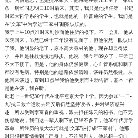
见。为怕遗忘，也是提示家人，他特地在茶几上留下一张纸
条：炯华同志明日10时后来。其实，我只是他担任第一书记
时武大哲学系的学生，也就是他的一位普通的学生。我们是
在“文革”中为李达“三家村”翻案认识的。
我于上午10点准时来到沙面他住所的楼下。不一会儿，他从
医院回来，虽然已经十三年没有见面了，但他依然一眼认出
了我。他明显的老了，原本高大身材的他，现在却显得矮
小，并且是柱杖慢慢地移步。他说，我今年89岁了，平常已
不大下楼了。但是，他的身体仍然健康，心血管系统和脑子
都没有毛病。特别是他的思路依然清晰，谈锋仍然很健。从
他回来谈起，直到11点半我怕他受累而主动告辞，基本上都
是他在谈，我在听。
劭老上一世纪30年代在北平燕京大学上学。因为参加“一二•
九”抗日救亡运动去延安后仍然坚持读书，并对经济感兴
趣，所以受到李富春的重视，派去担任陈云的秘书。他不无
伤感地说，我们这一辈人剩下的已经不多了，他30年代弃学
革命，所经历的最大坎坷就是“文革”被打成“三家村”。他那
时只想把事情揽到自己身上，不连累别人。他总想一切自