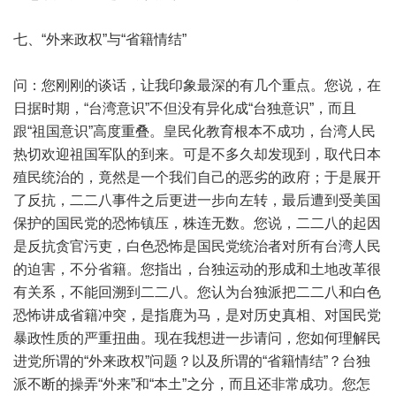
七、“外来政权”与“省籍情结”
问：您刚刚的谈话，让我印象最深的有几个重点。您说，在
日据时期，“台湾意识”不但没有异化成“台独意识”，而且
跟“祖国意识”高度重叠。皇民化教育根本不成功，台湾人民
热切欢迎祖国军队的到来。可是不多久却发现到，取代日本
殖民统治的，竟然是一个我们自己的恶劣的政府；于是展开
了反抗，二二八事件之后更进一步向左转，最后遭到受美国
保护的国民党的恐怖镇压，株连无数。您说，二二八的起因
是反抗贪官污吏，白色恐怖是国民党统治者对所有台湾人民
的迫害，不分省籍。您指出，台独运动的形成和土地改革很
有关系，不能回溯到二二八。您认为台独派把二二八和白色
恐怖讲成省籍冲突，是指鹿为马，是对历史真相、对国民党
暴政性质的严重扭曲。现在我想进一步请问，您如何理解民
进党所谓的“外来政权”问题？以及所谓的“省籍情结”？台独
派不断的操弄“外来”和“本土”之分，而且还非常成功。您怎