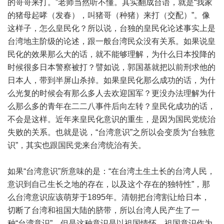
的哥哥来打。”老师当然听不懂。其实翻成台语，就是“我家
的猪母起哮（发春），叫猪哥（种猪）来打（交配）”。像
这样子，怎么皇民化？所以说，台独的皇民化论述事实上是
台湾地主阶级的论述，跟一般台湾民众没有关系。如果说皇
民化的效果那么大的话，就不能够理解，为什么日本投降的
时候很多日本警察被打？譬如说，郭国基就把以前刑求他的
日本人，带到半屏山杀掉。如果皇民化那么成功的话，为什
么光复的时候会有那么多人去欢迎国军？更没办法理解为什
么那么多的青年在二二八事件后向左转？皇民化成功的话，
不会是这样。近年来皇民化意识的重生，是因为国民党统治
失败的关系。也就是说，“台湾意识”之所以会变质为“台独意
识”，其实也跟国民党来台湾统治有关。
如果“台湾意识”所意味的是：“在台湾土生土长的台湾人民，
意识到自己生长之地的存在，以及这个存在的独特性”，那
么台湾意识应该萌芽于1895年。清朝把台湾割让给日本，
切断了台湾和祖国大陆的脐带，所以台湾人民产生了一
种“台湾意识”。但是这种意识是以祖国情怀、祖国意识作为