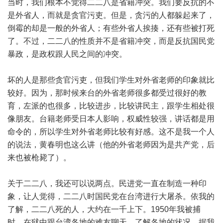
当时，我们根本不觉得二二八是省籍冲突。我们要反抗的不
是外省人，而就是贪官污吏。但是，贪污的人都躲起来了，
倒霉的却是一般的外省人；有些外省人挨揍，还有些被打死
了。不过，二二八的性质并不是省籍冲突，而是反抗国民党
暴政，是政权跟人民之间的冲突。
坏的人是那些贪官污吏，但我们学生对外省老师的印象就比
较好。因为，那时候来台的外省老师很多都受过很好的教
育，左派的也很多，比较进步，比较讲民主，跟学生相处很
像朋友。台籍老师受日本人影响，权威性较强，讲话都是用
命令的，所以学生对外省老师比较有好感。这不是我一个人
的说法，黄春明也这么讲（他的外省老师因为是共产党，后
来也被枪毙了）。
关于二二八，我还可以说两点。民进党一直在制造一种印
象，让人觉得，二二八时国民党在台湾进行大屠杀。依我的
了解，二二八死的人，大约在一千上下。1950年我被捕
时，在狱中跟台湾各地的难友聊天，了解各地的状况，据我