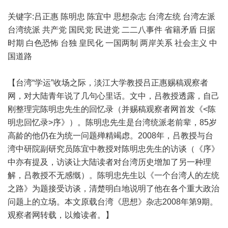
关键字:吕正惠 陈明忠 陈宜中 思想杂志 台湾左统 台湾左派
台湾统派 共产党 国民党 民进党 二二八事件 省籍矛盾 日据
时期 白色恐怖 台独 皇民化 一国两制 两岸关系 社会主义 中
国道路
【台湾“学运”收场之际，淡江大学教授吕正惠赐稿观察者
网，对大陆青年说了几句心里话。文中，吕教授透露，自己
刚整理完陈明忠先生的回忆录（并赐稿观察者网首发《<陈
明忠回忆录>序》）。陈明忠先生是台湾统派老前辈，85岁
高龄的他仍在为统一问题殚精竭虑。2008年，吕教授与台
湾中研院副研究员陈宜中教授对陈明忠先生的访谈（《序》
中亦有提及，访谈让大陆读者对台湾历史增加了另一种理
解，吕教授不无感慨）。陈明忠先生以《一个台湾人的左统
之路》为题接受访谈，清楚明白地说明了他在各个重大政治
问题上的立场。本文原载台湾《思想》杂志2008年第9期。
观察者网转载，以飨读者。】