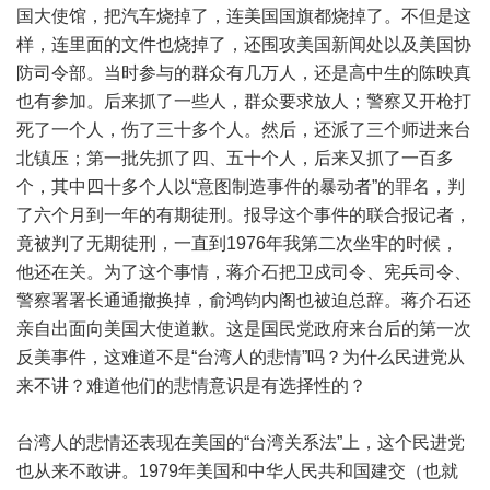
国大使馆，把汽车烧掉了，连美国国旗都烧掉了。不但是这
样，连里面的文件也烧掉了，还围攻美国新闻处以及美国协
防司令部。当时参与的群众有几万人，还是高中生的陈映真
也有参加。后来抓了一些人，群众要求放人；警察又开枪打
死了一个人，伤了三十多个人。然后，还派了三个师进来台
北镇压；第一批先抓了四、五十个人，后来又抓了一百多
个，其中四十多个人以“意图制造事件的暴动者”的罪名，判
了六个月到一年的有期徒刑。报导这个事件的联合报记者，
竟被判了无期徒刑，一直到1976年我第二次坐牢的时候，
他还在关。为了这个事情，蒋介石把卫戍司令、宪兵司令、
警察署署长通通撤换掉，俞鸿钧内阁也被迫总辞。蒋介石还
亲自出面向美国大使道歉。这是国民党政府来台后的第一次
反美事件，这难道不是“台湾人的悲情”吗？为什么民进党从
来不讲？难道他们的悲情意识是有选择性的？
台湾人的悲情还表现在美国的“台湾关系法”上，这个民进党
也从来不敢讲。1979年美国和中华人民共和国建交（也就