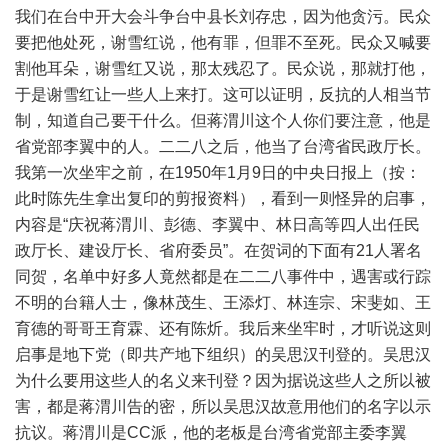
我们在台中开大会斗争台中县长刘存忠，因为他贪污。民众
要把他处死，谢雪红说，他有罪，但罪不至死。民众又喊要
割他耳朵，谢雪红又说，那太残忍了。民众说，那就打他，
于是谢雪红让一些人上来打。这可以证明，反抗的人相当节
制，知道自己要干什么。但蒋渭川这个人你们要注意，他是
省党部李翼中的人。二二八之后，他当了台湾省民政厅长。
我第一次坐牢之前，在1950年1月9日的中央日报上（按：
此时陈先生拿出复印的剪报资料），看到一则怪异的启事，
内容是“庆祝蒋渭川、彭德、李翼中、林日高等四人出任民
政厅长、建设厅长、省府委员”。在贺词的下面有21人署名
同贺，名单中好多人竟然都是在二二八事件中，遇害或行踪
不明的台籍人士，像林茂生、王添灯、林连宗、宋斐如、王
育德的哥哥王育霖、还有陈炘。我后来坐牢时，才听说这则
启事是地下党（即共产地下组织）的吴思汉刊登的。吴思汉
为什么要用这些人的名义来刊登？因为据说这些人之所以被
害，都是蒋渭川告的密，所以吴思汉故意用他们的名字以示
抗议。蒋渭川是CC派，他的老板是台湾省党部主委李翼