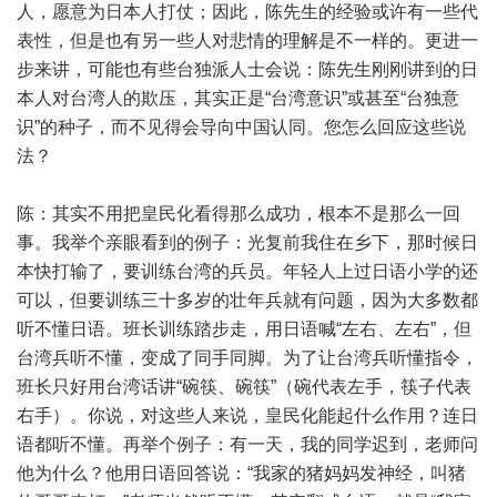
人，愿意为日本人打仗；因此，陈先生的经验或许有一些代
表性，但是也有另一些人对悲情的理解是不一样的。更进一
步来讲，可能也有些台独派人士会说：陈先生刚刚讲到的日
本人对台湾人的欺压，其实正是“台湾意识”或甚至“台独意
识”的种子，而不见得会导向中国认同。您怎么回应这些说
法？
陈：其实不用把皇民化看得那么成功，根本不是那么一回
事。我举个亲眼看到的例子：光复前我住在乡下，那时候日
本快打输了，要训练台湾的兵员。年轻人上过日语小学的还
可以，但要训练三十多岁的壮年兵就有问题，因为大多数都
听不懂日语。班长训练踏步走，用日语喊“左右、左右”，但
台湾兵听不懂，变成了同手同脚。为了让台湾兵听懂指令，
班长只好用台湾话讲“碗筷、碗筷”（碗代表左手，筷子代表
右手）。你说，对这些人来说，皇民化能起什么作用？连日
语都听不懂。再举个例子：有一天，我的同学迟到，老师问
他为什么？他用日语回答说：“我家的猪妈妈发神经，叫猪