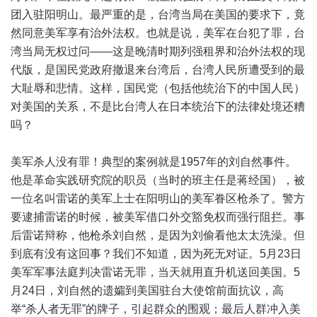
团入驻阳明山。最严重的是，台湾当局在美国的要求下，竟
然同意美军享有治外法权。也就是说，美军在台犯了罪，台
湾当局无权过问——这是晚清时期列强租界和治外法权的现
代版，是国民党政府撤退来台湾后，台湾人民所遭受到的最
大耻辱和悲情。这样，国民党（包括他统治下的中国人民）
对美国的关系，不是比台湾人在日本统治下的法律处境还糟
吗？
美军杀人没有罪！典型的案例就是1957年的刘自然事件。
他是革命实践研究院的职员（当时的班主任是蒋经国），被
一位名叫雷诺的美军上士在阳明山的美军眷区枪杀了。警方
要逮捕雷诺的时候，被美军借口外交豁免权而强行阻拦。事
后雷诺辩称，他枪杀刘自然，是因为刘偷看他太太洗澡。但
到底有没有这回事？我们不知道，因为死无对证。5月23日
美军军事法庭判决雷诺无罪，当天就用直升机送回美国。5
月24日，刘自然的遗孀到美国驻台大使馆前面抗议，高
举“杀人者无罪”的牌子，引起群众的围观；最后人群冲入美