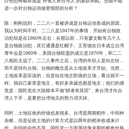
白色恐怖都讲成是“外省人杀台湾人”的族群杀戮。您能不能
进一步对台独运动做更细部的分析？
陈：刚刚说到，二二八一直被讲成是台独运动形成的原因。
我认为时间不对。二二八是1947年的事情，开始有台独政
治犯却是在1960年左右；在那以前，只有廖文毅等几个人
是台独政治犯，其它通通是红帽子。王育德在日本成立台湾
青年会是1960年，美国台独联盟的成立是1970年，和二二
八相距太远了。二二八事件之后，台湾的年轻人是向左转，
而不是转向台独。台独的概念是从土地改革才开始。当然，
土地改革是应该的，但是站在地主阶级的立场，看法就不一
样。我自己家里是地主，有好多亲戚也都是地主；他们的感
觉是：国民党在大陆根本不做“耕者有其田”，来台湾才向台
湾人下手，是要把台湾地主的势力消灭掉。
同时，土地征收的价钱也差很多。台湾是两期稻作，中间种
杂粮，但是征收土地的计算方式是以两年的稻米收成来计
价，中间的杂作不算。国民党一方面用战争末期的粮食价格