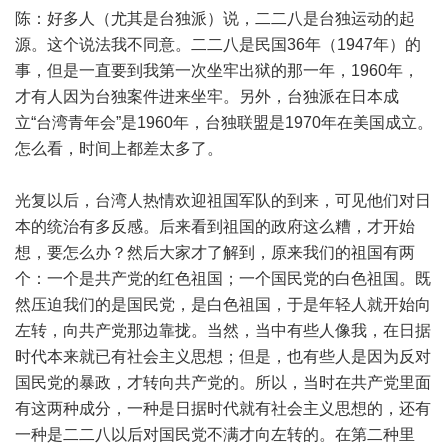
陈：好多人（尤其是台独派）说，二二八是台独运动的起
源。这个说法我不同意。二二八是民国36年（1947年）的
事，但是一直要到我第一次坐牢出狱的那一年，1960年，
才有人因为台独案件进来坐牢。另外，台独派在日本成
立“台湾青年会”是1960年，台独联盟是1970年在美国成立。
怎么看，时间上都差太多了。
光复以后，台湾人热情欢迎祖国军队的到来，可见他们对日
本的统治有多反感。后来看到祖国的政府这么糟，才开始
想，要怎么办？然后大家才了解到，原来我们的祖国有两
个：一个是共产党的红色祖国；一个国民党的白色祖国。既
然压迫我们的是国民党，是白色祖国，于是年轻人就开始向
左转，向共产党那边靠拢。当然，当中有些人像我，在日据
时代本来就已有社会主义思想；但是，也有些人是因为反对
国民党的暴政，才转向共产党的。所以，当时在共产党里面
有这两种成分，一种是日据时代就有社会主义思想的，还有
一种是二二八以后对国民党不满才向左转的。在第二种里