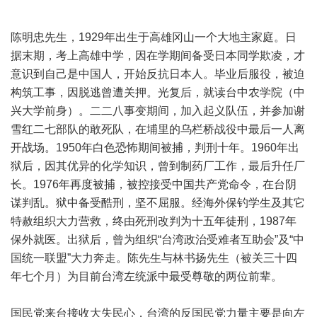
陈明忠先生，1929年出生于高雄冈山一个大地主家庭。日
据末期，考上高雄中学，因在学期间备受日本同学欺凌，才
意识到自己是中国人，开始反抗日本人。毕业后服役，被迫
构筑工事，因脱逃曾遭关押。光复后，就读台中农学院（中
兴大学前身）。二二八事变期间，加入起义队伍，并参加谢
雪红二七部队的敢死队，在埔里的乌栏桥战役中最后一人离
开战场。1950年白色恐怖期间被捕，判刑十年。1960年出
狱后，因其优异的化学知识，曾到制药厂工作，最后升任厂
长。1976年再度被捕，被控接受中国共产党命令，在台阴
谋判乱。狱中备受酷刑，坚不屈服。经海外保钓学生及其它
特赦组织大力营救，终由死刑改判为十五年徒刑，1987年
保外就医。出狱后，曾为组织“台湾政治受难者互助会”及“中
国统一联盟”大力奔走。陈先生与林书扬先生（被关三十四
年七个月）为目前台湾左统派中最受尊敬的两位前辈。
国民党来台接收大失民心，台湾的反国民党力量主要是向左