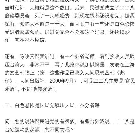
当时估计，大概就是这个数目。后来，民进党成立了二二八
赔偿委员会，列了一大笔经费，到现在钱都还没领完。据我
探听，领的人不超过一千人，而且其中有一些还是白色恐怖
受难者家属领的。民进党完全不公布这个消息，还继续炒
作，实在很不应该。
还有，陈映真跟我讲过，有一个外省老师，看到接收人员欺
压台湾人，非常不平，写了几篇小说加以揭露，发表在上海
的文艺刊物上（按，这些作品已收入人间思想丛刊《鹅
仔》，人间出版社，2000年9月），可见二二八主要是“官民
矛盾”，不是“省籍矛盾”。
三、白色恐怖是国民党镇压人民，不分省籍
问：您的说法跟民进党的差很多。有些台独派说，二二八是
台独运动的起源，您不同意吧？