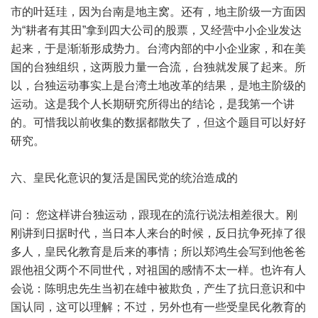
市的叶廷珪，因为台南是地主窝。还有，地主阶级一方面因
为“耕者有其田”拿到四大公司的股票，又经营中小企业发达
起来，于是渐渐形成势力。台湾内部的中小企业家，和在美
国的台独组织，这两股力量一合流，台独就发展了起来。所
以，台独运动事实上是台湾土地改革的结果，是地主阶级的
运动。这是我个人长期研究所得出的结论，是我第一个讲
的。可惜我以前收集的数据都散失了，但这个题目可以好好
研究。
六、皇民化意识的复活是国民党的统治造成的
问： 您这样讲台独运动，跟现在的流行说法相差很大。刚
刚讲到日据时代，当日本人来台的时候，反日抗争死掉了很
多人，皇民化教育是后来的事情；所以郑鸿生会写到他爸爸
跟他祖父两个不同世代，对祖国的感情不太一样。也许有人
会说：陈明忠先生当初在雄中被欺负，产生了抗日意识和中
国认同，这可以理解；不过，另外也有一些受皇民化教育的