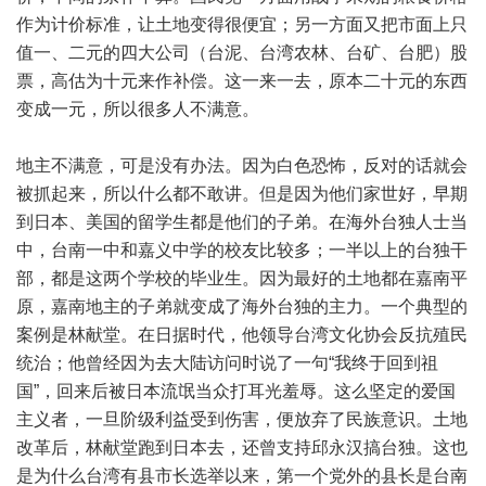
作为计价标准，让土地变得很便宜；另一方面又把市面上只
值一、二元的四大公司（台泥、台湾农林、台矿、台肥）股
票，高估为十元来作补偿。这一来一去，原本二十元的东西
变成一元，所以很多人不满意。
地主不满意，可是没有办法。因为白色恐怖，反对的话就会
被抓起来，所以什么都不敢讲。但是因为他们家世好，早期
到日本、美国的留学生都是他们的子弟。在海外台独人士当
中，台南一中和嘉义中学的校友比较多；一半以上的台独干
部，都是这两个学校的毕业生。因为最好的土地都在嘉南平
原，嘉南地主的子弟就变成了海外台独的主力。一个典型的
案例是林献堂。在日据时代，他领导台湾文化协会反抗殖民
统治；他曾经因为去大陆访问时说了一句“我终于回到祖
国”，回来后被日本流氓当众打耳光羞辱。这么坚定的爱国
主义者，一旦阶级利益受到伤害，便放弃了民族意识。土地
改革后，林献堂跑到日本去，还曾支持邱永汉搞台独。这也
是为什么台湾有县市长选举以来，第一个党外的县长是台南