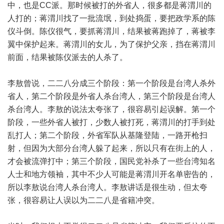
中，也是CC派。那时候被打的外省人，很多都是蒋渭川的
人打的；蒋渭川找了一批流氓，到处捣蛋，要把政学系的陈
仪斗倒。陈仪很气，要抓蒋渭川，结果被蒋跑掉了，蒋被李
翼中保护起来。蒋渭川的女儿，为了保护父亲，挡在蒋渭川
前面，结果被陈仪派去的人杀了。
李敖曾说，二二八分成三个阶段：第一个阶段是台湾人杀外
省人，第二个阶段是外省人杀台湾人，第三个阶段是台湾人
杀台湾人。李敖的说法太夸张了，很容易引起误解。第一个
阶段，一些外省人被打，少数人被打死，蒋渭川的打手到处
乱打人；第二个阶段，外省军队从基隆登陆，一路开枪扫
射，但因为大部分台湾人躲了起来，所以只有在街上的人，
才会被流弹打中；第三个阶段，国民党补杀了一些台湾知名
人士和地方领袖，其中不少人可能是蒋渭川开名单密告的，
所以李敖说台湾人杀台湾人。李敖讲话是很生动，但太夸
张，很容易让人误以为二二八是省籍冲突。