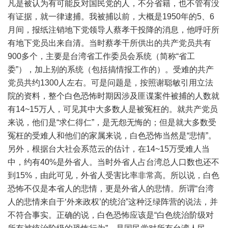
凡是被认为有可能反对国民党的人，不分省籍，也不管有没
有证据，就一律逮捕。我被捕以前，大概是1950年的5、6
月间，报纸注销地下党领导人蔡孝干投降的消息，他呼吁所
有地下党员出来自清。当时蔡孝干所供出的共产党员共有
900多个，主要是台湾省工作委员会系统（简称“省工
委”），加上别的系统（包括搞情报工作的）。受难的共产
党员共约1300人左右。可是问题是，按照谢聪敏引用立法
院的资料，整个白色恐怖时期因涉及匪谍案件被捕的人数就
有14~15万人，可见其中大多数人是被冤枉的。就共产党员
来说，他们是“求仁得仁”，是无怨无悔的；但是就大多数受
冤枉的受难人和他们的家属来说，白色恐怖当然是“悲情”。
另外，根据台大社会系范云的估计，在14~15万受难人当
中，约有40%是外省人。当时外省人占台湾总人口数也还不
到15%，由此可见，外省人受害比率非常高。所以说，白色
恐怖不仅是本省人的悲情，更是外省人的悲情。所谓“台湾
人的悲情来自于‘外来政权’的统治”这种泛绿阵营的说法，并
不符合事实。正确的说，白色恐怖应该是“白色统治阶级对