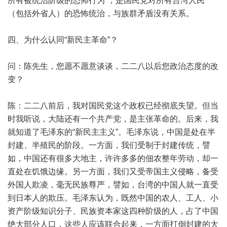
所有被统治阶级的恐怖行为”，是国民党对所有台湾人民
（包括外省人）的恐怖统治，与族群矛盾没有关系。
四、为什么认同“新民主革命”？
问：陈先生，您愿不愿意谈谈，二二八以后您政治态度的改
变？
陈：二二八前后，我对国民党这个政权已经彻底失望。但当
时我听说，大陆还有一个共产党，是主张革命的。后来，我
就知道了毛泽东的“新民主主义”。毛泽东说，中国是处在半
封建、半殖民的阶段。一方面，我们受制于封建传统，譬
如，中国还有很多大地主，许许多多的佃农整年劳动，却一
直处在饥饿边缘。另一方面，我们又受帝国主义侵略，备受
外国人欺凌，毫无民族尊严，譬如，台湾的中国人就一直受
到日本人的欺压。毛泽东认为，既然中国的农人、工人、小
资产阶级知识分子、民族资本家这四种阶级的人，占了中国
绝大部分人口，这些人应该联合起来，一方面打倒封建的大