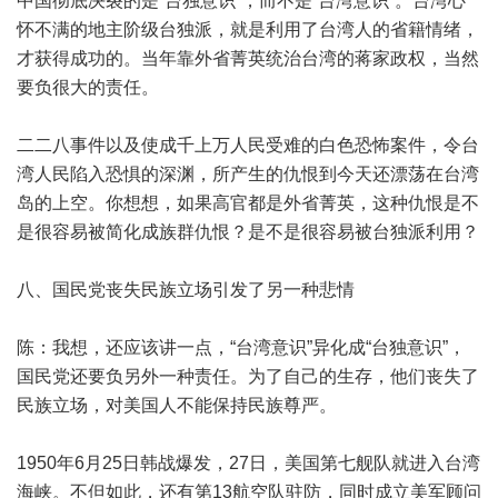
中国彻底决裂的是“台独意识”，而不是“台湾意识”。台湾心
怀不满的地主阶级台独派，就是利用了台湾人的省籍情绪，
才获得成功的。当年靠外省菁英统治台湾的蒋家政权，当然
要负很大的责任。
二二八事件以及使成千上万人民受难的白色恐怖案件，令台
湾人民陷入恐惧的深渊，所产生的仇恨到今天还漂荡在台湾
岛的上空。你想想，如果高官都是外省菁英，这种仇恨是不
是很容易被简化成族群仇恨？是不是很容易被台独派利用？
八、国民党丧失民族立场引发了另一种悲情
陈：我想，还应该讲一点，“台湾意识”异化成“台独意识”，
国民党还要负另外一种责任。为了自己的生存，他们丧失了
民族立场，对美国人不能保持民族尊严。
1950年6月25日韩战爆发，27日，美国第七舰队就进入台湾
海峡。不但如此，还有第13航空队驻防，同时成立美军顾问