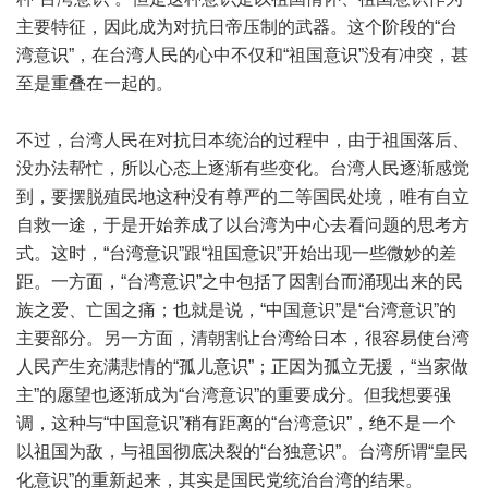
主要特征，因此成为对抗日帝压制的武器。这个阶段的“台
湾意识”，在台湾人民的心中不仅和“祖国意识”没有冲突，甚
至是重叠在一起的。
不过，台湾人民在对抗日本统治的过程中，由于祖国落后、
没办法帮忙，所以心态上逐渐有些变化。台湾人民逐渐感觉
到，要摆脱殖民地这种没有尊严的二等国民处境，唯有自立
自救一途，于是开始养成了以台湾为中心去看问题的思考方
式。这时，“台湾意识”跟“祖国意识”开始出现一些微妙的差
距。一方面，“台湾意识”之中包括了因割台而涌现出来的民
族之爱、亡国之痛；也就是说，“中国意识”是“台湾意识”的
主要部分。另一方面，清朝割让台湾给日本，很容易使台湾
人民产生充满悲情的“孤儿意识”；正因为孤立无援，“当家做
主”的愿望也逐渐成为“台湾意识”的重要成分。但我想要强
调，这种与“中国意识”稍有距离的“台湾意识”，绝不是一个
以祖国为敌，与祖国彻底决裂的“台独意识”。台湾所谓“皇民
化意识”的重新起来，其实是国民党统治台湾的结果。