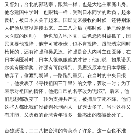
又譬如，台北的郭琇宗，跟我一样，也是大地主家庭出身。
他念建国中学时，也跟我一样，受到日本同学的欺负，起来
反抗，被日本人关了起来。国民党来接收的时候，还特别派
人把他从监狱迎接出来。二二八之后（那时候，他已经是台
大医院的医师），他也加入地下党。白色恐怖时被抓了，国
民党要他投降，他宁可被枪毙，也不肯投降。跟郭琇宗同时
枪毙的，还有许强和吴思汉。许强是台大内科主任医师，在
日本读医科时，日本人很佩服他的才智；他们说，如果诺贝
尔奖有医学奖，许强有可能得到。吴思汉原本在日本学医，
放弃了，偷渡到朝鲜，一路跑到重庆。在当时的中央日报
上，他发表了《寻找祖国三千里》的文章，轰动一时；为了
表示对祖国的情怀，他把自己的名字改为“思汉”。后来，他
们思想都改变了，转为支持共产党，被捕后宁死不降。他们
这些人都比我们没被判死刑的人，优秀太多了。当时这样又
有才能、又勇敢的台湾青年很多，最杰出的都被处死了。
台独派说，二二八把台湾的菁英杀了许多。这一点也不准