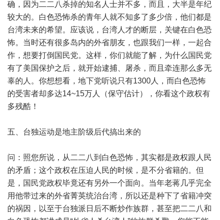
确，因为二二八杀掉的知名人士并不多，而且，大半是年纪
较大的。白色恐怖杀的青年人就不知多了多少倍，他们都是
台湾未来的希望。应该说，台湾人才的断层，关键在白色恐
怖。当时还有很多岛内的外省朋友，也跟我们一样，一起合
作，想要打倒国民党。这样，你们就能了解，为什么国民党
有了美国保护之后，就开始逮捕、屠杀，而且牵连那么多无
辜的人。你想想看，地下党听说只有1300人，而白色恐怖
的受害者却多达14~15万人（保守估计），你看这个政权有
多残酷！
五、台独运动是地主阶级后代搞出来的
问：照您所说，从二二八到白色恐怖，其实都是政权跟人民
的矛盾；这个政权在压迫人民的时候，是不分省籍的。但
是，国民党政权毕竟还有另外一个面向。当年老蒋几乎完全
用他带过来的外省菁英统治台湾，所以还是种下了省籍冲突
的祸因，以至于台独派日后不断炒作族群，甚至把二二八和