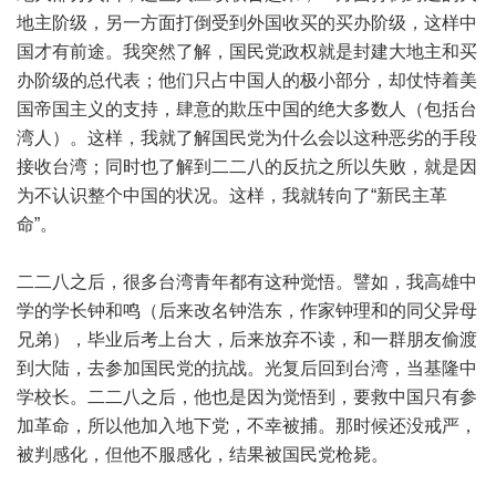
地主阶级，另一方面打倒受到外国收买的买办阶级，这样中
国才有前途。我突然了解，国民党政权就是封建大地主和买
办阶级的总代表；他们只占中国人的极小部分，却仗恃着美
国帝国主义的支持，肆意的欺压中国的绝大多数人（包括台
湾人）。这样，我就了解国民党为什么会以这种恶劣的手段
接收台湾；同时也了解到二二八的反抗之所以失败，就是因
为不认识整个中国的状况。这样，我就转向了“新民主革
命”。
二二八之后，很多台湾青年都有这种觉悟。譬如，我高雄中
学的学长钟和鸣（后来改名钟浩东，作家钟理和的同父异母
兄弟），毕业后考上台大，后来放弃不读，和一群朋友偷渡
到大陆，去参加国民党的抗战。光复后回到台湾，当基隆中
学校长。二二八之后，他也是因为觉悟到，要救中国只有参
加革命，所以他加入地下党，不幸被捕。那时候还没戒严，
被判感化，但他不服感化，结果被国民党枪毙。