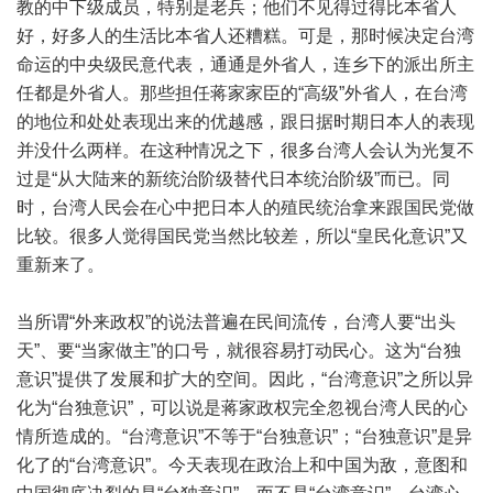
教的中下级成员，特别是老兵；他们不见得过得比本省人
好，好多人的生活比本省人还糟糕。可是，那时候决定台湾
命运的中央级民意代表，通通是外省人，连乡下的派出所主
任都是外省人。那些担任蒋家家臣的“高级”外省人，在台湾
的地位和处处表现出来的优越感，跟日据时期日本人的表现
并没什么两样。在这种情况之下，很多台湾人会认为光复不
过是“从大陆来的新统治阶级替代日本统治阶级”而已。同
时，台湾人民会在心中把日本人的殖民统治拿来跟国民党做
比较。很多人觉得国民党当然比较差，所以“皇民化意识”又
重新来了。
当所谓“外来政权”的说法普遍在民间流传，台湾人要“出头
天”、要“当家做主”的口号，就很容易打动民心。这为“台独
意识”提供了发展和扩大的空间。因此，“台湾意识”之所以异
化为“台独意识”，可以说是蒋家政权完全忽视台湾人民的心
情所造成的。“台湾意识”不等于“台独意识”；“台独意识”是异
化了的“台湾意识”。今天表现在政治上和中国为敌，意图和