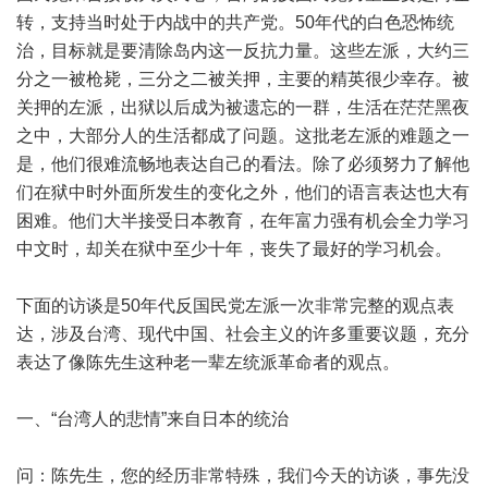
转，支持当时处于内战中的共产党。50年代的白色恐怖统
治，目标就是要清除岛内这一反抗力量。这些左派，大约三
分之一被枪毙，三分之二被关押，主要的精英很少幸存。被
关押的左派，出狱以后成为被遗忘的一群，生活在茫茫黑夜
之中，大部分人的生活都成了问题。这批老左派的难题之一
是，他们很难流畅地表达自己的看法。除了必须努力了解他
们在狱中时外面所发生的变化之外，他们的语言表达也大有
困难。他们大半接受日本教育，在年富力强有机会全力学习
中文时，却关在狱中至少十年，丧失了最好的学习机会。
下面的访谈是50年代反国民党左派一次非常完整的观点表
达，涉及台湾、现代中国、社会主义的许多重要议题，充分
表达了像陈先生这种老一辈左统派革命者的观点。
一、“台湾人的悲情”来自日本的统治
问：陈先生，您的经历非常特殊，我们今天的访谈，事先没