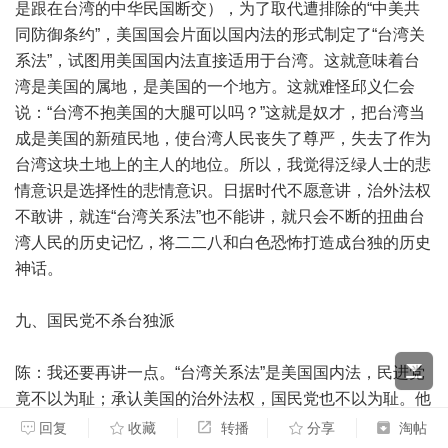
是跟在台湾的中华民国断交），为了取代遭排除的“中美共
同防御条约”，美国国会片面以国内法的形式制定了“台湾关
系法”，试图用美国国内法直接适用于台湾。这就意味着台
湾是美国的属地，是美国的一个地方。这就难怪邱义仁会
说：“台湾不抱美国的大腿可以吗？”这就是奴才，把台湾当
成是美国的新殖民地，使台湾人民丧失了尊严，失去了作为
台湾这块土地上的主人的地位。所以，我觉得泛绿人士的悲
情意识是选择性的悲情意识。日据时代不愿意讲，治外法权
不敢讲，就连“台湾关系法”也不能讲，就只会不断的扭曲台
湾人民的历史记忆，将二二八和白色恐怖打造成台独的历史
神话。
九、国民党不杀台独派
陈：我还要再讲一点。“台湾关系法”是美国国内法，民进党
竟不以为耻；承认美国的治外法权，国民党也不以为耻。他
们都是一样的，不必“龟笑鳖无尾”，一样都是美国的奴才。
回复
收藏
转播
分享
淘帖