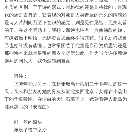
本质的区别。至于诗的形式，是格律的还是非格律的，是现
代的还是古典的，它表现的对象是人类普遍的永久的情感还
是诗人片刻间乃至下意识的感觉，则是见仁见智，无关宏旨
的了。在这个问题上，我想，新诗也许有一点像佛教的禅，
有缘者当下即悟，无缘者百思而终不得其解。很多新诗我自
己也始终没有读懂，也常常困惑于究竟是自己资质愚钝还是
那些诗本来就是皇帝的新衣？尽管如此，作为当今许多新诗
泰斗的同代人，我仍然感到自豪。
附注：
1998年10月31日，在赵珊珊离开我们二十多年后的这一
天，亲人和朋友将她的骨灰从湖北接回北京，安葬在小汤山
下的华夏陵园。在洁白的大理石墓盖上，镌刻着诗人北岛为
妹妹题写的《安魂曲》：
那一年的浪头
淹没了镜中之沙