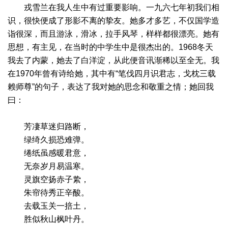
戎雪兰在我人生中有过重要影响。一九六七年初我们相
识，很快便成了形影不离的挚友。她多才多艺，不仅国学造
诣很深，而且游泳，滑冰，拉手风琴，样样都很漂亮。她有
思想，有主见，在当时的中学生中是很杰出的。1968冬天
我去了内蒙，她去了白洋淀，从此便音讯渐稀以至全无。我
在1970年曾有诗给她，其中有“笔伐四月识君志，戈枕三载
赖师尊”的句子，表达了我对她的思念和敬重之情；她回我
曰：
芳凄草迷归路断，
绿绮久损恐难弹。
绻纸虽感暖君意，
无奈岁月易温寒。
灵旗空扬赤子絷，
朱帘待秀正辛酸。
去载玉关一掊土，
胜似秋山枫叶丹。