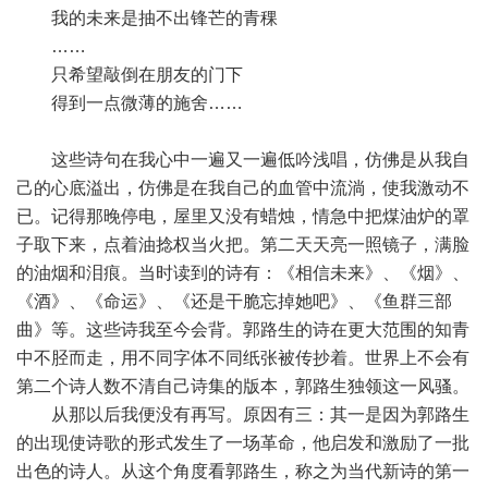
我的未来是抽不出锋芒的青稞
……
只希望敲倒在朋友的门下
得到一点微薄的施舍……
这些诗句在我心中一遍又一遍低吟浅唱，仿佛是从我自
己的心底溢出，仿佛是在我自己的血管中流淌，使我激动不
已。记得那晚停电，屋里又没有蜡烛，情急中把煤油炉的罩
子取下来，点着油捻权当火把。第二天天亮一照镜子，满脸
的油烟和泪痕。当时读到的诗有：《相信未来》、《烟》、
《酒》、《命运》、《还是干脆忘掉她吧》、《鱼群三部
曲》等。这些诗我至今会背。郭路生的诗在更大范围的知青
中不胫而走，用不同字体不同纸张被传抄着。世界上不会有
第二个诗人数不清自己诗集的版本，郭路生独领这一风骚。
从那以后我便没有再写。原因有三：其一是因为郭路生
的出现使诗歌的形式发生了一场革命，他启发和激励了一批
出色的诗人。从这个角度看郭路生，称之为当代新诗的第一