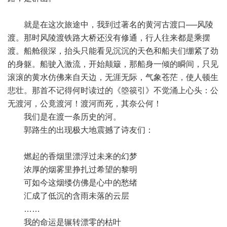
就是在这次旅途中，我到过著名的黄河古渡口──风陵
渡。那时风陵渡铁路大桥还没有修通，行人往来都是乘摆
渡。船舱很深，抬头只能看见沉沉的天色和船夫们绷紧了劲
的身躯。船驶入激流，开始颠簸，那船身一倾的瞬间，只见
滚滚的黄水仿佛来自天边，无涯无际，气象苍茫，使人顿生
悲壮。那首不记得何时读过的《箜篌引》不觉涌上心头：公
无渡河，公竟渡河！渡河而死，其奈公何！
我们是在渡一条历史的河。
郭路生的出现极大地震撼了诗友们：
燃起的香烟里漂浮过未来的幻梦
浓厚的烟雾里挣扎过希望的黎明
可如今这烟缕仿佛是心中的愁绪
汇成了低沉的含雨未落的云层
……
我的命运是辗转漂零的枯叶