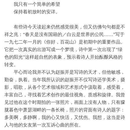
我只有一个简单的希望
保持着初放时的安详。
有些诗今天读起来仍然感觉很美，但又仿佛句句都是不
祥之兆：“春天是没有国籍的／白云是世界的公民……”写于
一九七二年一月的《你好，百花山》是初期中的重要作品。
它把一次真实的出游写成一个梦境，诗中第一次出现了“绿
色的阳光”这样超自然的表象，预示着诗人开始酝酿风格的
转变。
平心而论我并不认为赵振开是写诗的天才，但他敏感，
勤奋，执着。当年我所认识的赵振开不仅写诗还学美术，摄
影，唱歌，从各个艺术领域和艺术形式中汲取着，感受着，
丰富自己，寻找着艺术创作的最佳视角、质感和旋律。我曾
见过他在这个时期拍的一张照片，画面上没有人物，只有朦
胧暮色中萧瑟湖畔的一条长椅，照片的背面有诗人的题字：
多美啊，多静啊，我的心又快活，又忧伤。我想，这当是诗
人与他的女友第一次互诉心曲的所在。