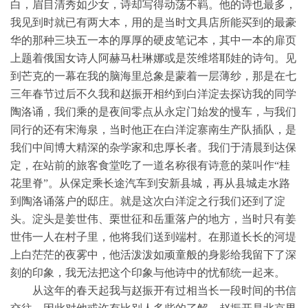
白，眉目清秀如少女，诗却写得动荡不羁。他的诗也最多，
我见到时就已有两大本，用的是当时文具店所能买到的最豪
华的那种三块五一本的厚厚的硬皮笔记本，其中一本的扉页
上题着俄国女诗人阿赫马杜琳娜或是茨维塔耶娃的诗句。见
到芒克的一幕在我的脑海里总象是蒙着一层薄纱，那是在七
三年春节过后不久我和赵振开相约到白洋淀去探访我的同学
陶洛诵，我们乘的是夜间零点从永定门始发的慢车，与我们
同行的还有宋海泉，当时他正在白洋淀寨南生产队插队，是
我们中间博大精深的杂学家和忠厚长者。我们于清晨到达保
定，在站前的旅客食堂吃了一道名称很有诗意的菜叫作“桂
花里脊”。从保定乘长途汽车到安新县城，再从县城走水路
到陶洛诵落户的邸庄。就是这次白洋淀之行我们还到了淀
头。淀头是姜世伟、栗世征和岳重落户的地方，当时只有姜
世伟一人在村子里，他将我们送到端村。在那道长长的河堤
上白茫茫的夜雾中，他活泼泼如顽童般的身影给我留下了深
刻的印象，我无法把这个印象与他诗中的忧郁统一起来。
从这年的春天起我与赵振开有过相当长一段时间的书信