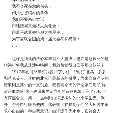
我不会死在您的前头，
倒担心您棺材的单薄。
我们还要亲自尝试
用纯洁与真知将人类化合；
用原子武器去征服大熊星座，
为宇宙联合国的第一届大会举杯祝贺！
……
也许是我死的决心本来就不大坚决，也许是赵振开的这
些诗行将我从迷津中唤醒，我忽然觉得自己不那么软弱了。
1972年底到73年初我曾回京小住，结识了北岛、多多
和芒克等人。这时的北京已是新诗的盛夏，而来自白洋淀的
诗歌则是其中的一支劲旅。我赞同今天的评论家们用“白洋
淀诗歌群落”这一称谓来界定当年的诗歌现象，它至少应当
有两层含义：第一，当年到白洋淀插队的北京学生无一例
外，全是自行联系去的，这表明了在限制个性的大环境中追
求小自由的一种自我意识。白洋淀作为水乡，它符合人