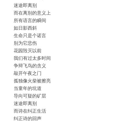
迷途即离别
而在离别的意义上
所有语言的瞬间
如日影西斜
生命只是个诺言
别为它悲伤
花园毁灭以前
我们有过太多时间
争辩飞鸟的含义
敲开午夜之门
孤独像火柴被擦亮
当童年的坑道
导向可疑的矿层
迷途即离别
而诗在纠正生活
纠正诗的回声