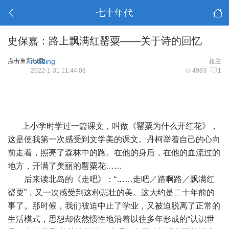
七十年代
史保嘉：路上飘满红罂粟——关于诗的回忆
点击重新加载
reading
楼主
2022-1-31 11:44:08
4983
1
上小学时学过一篇课文，叫做《罂粟为什么开红花》，
这是使我第一次感受到文学美的课文。丹柯举着自己的心向
前走着，照亮了森林中的路。在他的身后，在他的血流过的
地方，开满了美丽的罂粟花……
后来读北岛的《走吧》：“……走吧／路啊路／飘满红
罂粟”，又一次感受到这种悲壮的美。这大约是二十年前的
事了。那时候，我们被迫中止了学业，又被迫脱离了正常的
生活模式，思想却依然惯性地沿着以往多年形成的“认识世