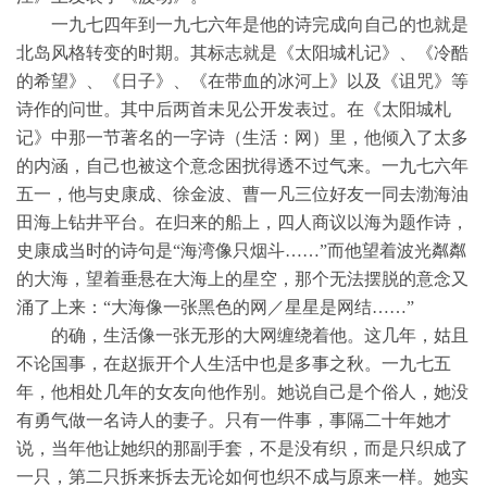
一九七四年到一九七六年是他的诗完成向自己的也就是
北岛风格转变的时期。其标志就是《太阳城札记》、《冷酷
的希望》、《日子》、《在带血的冰河上》以及《诅咒》等
诗作的问世。其中后两首未见公开发表过。在《太阳城札
记》中那一节著名的一字诗（生活：网）里，他倾入了太多
的内涵，自己也被这个意念困扰得透不过气来。一九七六年
五一，他与史康成、徐金波、曹一凡三位好友一同去渤海油
田海上钻井平台。在归来的船上，四人商议以海为题作诗，
史康成当时的诗句是“海湾像只烟斗……”而他望着波光粼粼
的大海，望着垂悬在大海上的星空，那个无法摆脱的意念又
涌了上来：“大海像一张黑色的网／星星是网结……”
的确，生活像一张无形的大网缠绕着他。这几年，姑且
不论国事，在赵振开个人生活中也是多事之秋。一九七五
年，他相处几年的女友向他作别。她说自己是个俗人，她没
有勇气做一名诗人的妻子。只有一件事，事隔二十年她才
说，当年他让她织的那副手套，不是没有织，而是只织成了
一只，第二只拆来拆去无论如何也织不成与原来一样。她实