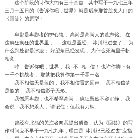
这个阶段的诗作大约有三十余首，其中写于一九七三年
三月十五日的《告诉你吧，世界》就是后来那首脍炙人口的
《回答》的原型：
卑鄙是卑鄙者的护心镜， 高尚是高尚人的墓志铭。 在
这疯狂疯狂的世界里， ──这就是圣经。 冰川纪过去了， 为
什么到处都是冰凌； 好望角已经发现， 为什么死海里千帆
相竞。
哼，告诉你吧，世界， 我─不─相─信！ 也许你脚下有
一千个挑战者， 那就把我算作第一千零一名！
我不相信天是蓝的， 我不相信雷的回声。 我不相信梦
是假的， 我不相信影子无形。
我憎恶卑鄙，也不希罕高尚， 疯狂既然不容沉静， 我
会说：我不想杀人， 请记住：但我有刀柄。
曾经有北岛的关注者向我提出质疑，认为《回答》的写
作时间应不早于一九七九年，理由是“冰川纪已经过去”应指