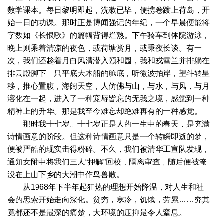
数学课本。每日黎明即起，洗漱已毕，便携卷踱上荷岛，开
始一日的功课。那时正是博闻强记的年纪，一个早晨便能将
字数如《长恨歌》的篇幅背得烂熟。下午骑车到体院游泳，
晚上则乘着清凉的夜色，或荷塘赏月，或秉夜长谈。有一
次，我们还趁着月白风清潜入颐和园，我和戎雪兰并排躺在
排云殿脚下一只平底大木船的舱底，听微波拍岸，望斗转星
移，推心置腹，海阔天空，人仿佛与山，与水，与风，与月
溶化在一起，进入了一种宠辱皆忘的无我之境，感觉到一种
精神上的升华。那是我至今难忘却绝难再有的一种感觉。
那时我十七岁。十七岁正是人的一生中的春天，是充满
诗情画意的阶段。但这种诗情画意只是一个转瞬即逝的梦，
便被严酷的现实击得粉碎。不久，我们被清华工宣队发现，
通知女附中将我们三人“押解”回校，隔离审查，随后便被淹
没在上山下乡的大潮中作鸟兽散。
从1968年下半年起狂热的理想开始降温，对人生和社
会的思索开始走向深化。贫穷，寒冷，饥饿，劳累……究其
竟都还不是最深的痛楚，大环境的压抑最令人窒息。