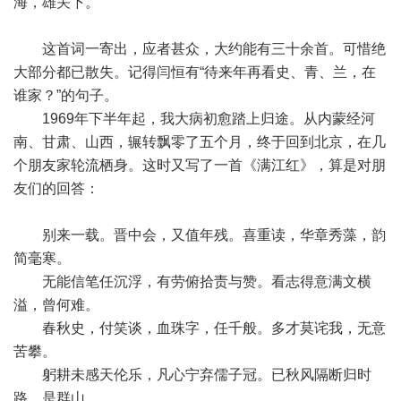
海，雄关下。
这首词一寄出，应者甚众，大约能有三十余首。可惜绝
大部分都已散失。记得闫恒有“待来年再看史、青、兰，在
谁家？”的句子。
1969年下半年起，我大病初愈踏上归途。从内蒙经河
南、甘肃、山西，辗转飘零了五个月，终于回到北京，在几
个朋友家轮流栖身。这时又写了一首《满江红》，算是对朋
友们的回答：
别来一载。晋中会，又值年残。喜重读，华章秀藻，韵
简毫寒。
无能信笔任沉浮，有劳俯拾责与赞。看志得意满文横
溢，曾何难。
春秋史，付笑谈，血珠字，任千般。多才莫诧我，无意
苦攀。
躬耕未感天伦乐，凡心宁弃儒子冠。已秋风隔断归时
路，是群山。