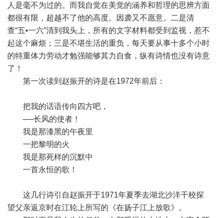
人是毫不为过的。而我自觉在美觉的涵养和哲理的思辨方面
都很有限，超越不了他的高度。因袭又不愿意。二是清
查“五•一六”清到我头上，所有的文字材料都受到监视，惹不
起这个麻烦；三是不堪生活的重负，每天要从事十多个小时
的特重体力劳动才勉强能够其力自食，纵有诗情也没有诗意
了！
第一次读到赵振开的诗是在1972年前后：
把我的话语传向四方吧，
──长风的使者！
我是那漆黑的午夜里
一把黎明的火
我是那死样的沉默中
一首永恒的歌！
这几行诗引自赵振开于1971年夏季去湖北沙洋干校探
望父亲返京时在江轮上所写的《在扬子江上放歌》。