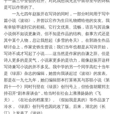
十一届三中全会的召开。对此我想我无意中留存至今的诗稿
是可以作答的了。
一九七四年赵振开在写诗的同时，一部分时间用于写中
篇小说《波动》，并曾以它作为生日礼物赠给他的女友。我
有幸较早读到它的初稿。它行文优美、流畅，语言与其说像
小说倒不如说更象诗。但不知是作品的结构、叙事方式还是
其中某个人物，总让我想起《多雪的冬天》。在郭路生作品
研讨会上，作家史铁生曾说：我们当年也都是从写诗开始，
写诗不成才写起了小说……这当然是作家的自谦之辞。但是
诗人更多的是灵气，小说家更多的是功力，能像赵振开这样
写诗兼写小说的并不多见。我中学的另一个同学高红十当年
是《绿原》杂志的编辑，她曾向我谈起过《波动》的发表。
那是在一九七九年，她们编辑部本打算将其与苏联小说《第
四十一个》同时刊登在《绿原》创刊号上，但恰值胡耀邦主
持召开“剧本座谈会”，给当时在社会上沸沸扬扬的《飞
天》、《在社会的档案里》、《假如我是真的》等作品泼了
冷水，《绿原》创刊号也因此改了版。后来，湖北的《长
江》上发表了《波动》。