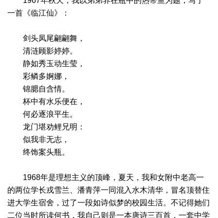
1967年秋天，我以弟弟养在瓶中的热带鱼为题，写了
一首《临江仙》：
剑头凤尾翩翩舞，
清涟顾影婷婷。
静如秀玉动生莹，
彩鳞多婀娜，
锦腮自含情。
杯中有水乐便在，
何必逐浪平生。
龙门堪劝鲤兄明：
似我非无志，
终饰案头瓶。
1968年是理想主义的顶峰，夏天，我和女附中老高一
的两位学长戎雪兰、潘青萍一同混入水木清华，冒名顶替住
进大学生宿舍，过了一段如诗似梦的校园生活。不记得她们
二位当时所读何书，我自己则是一本唐诗三百首，一套中学