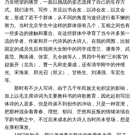
乃至绝望的痛苦，一面以挑战的姿态选择了自己的生存方
式。我们读书、写作，并且以书会友，以诗会友，以文会
友，形成了若干个群体，从不同的角度与途径进行着不懈的
努力。当时北京学生中这样的群体很有几个，互相之间也有
一些多边的接触和重合。在这些群体中孕育了当今许多第一
流的学者、作家和开一代诗风的大诗人。在我的周围，比较
固定的成员先后有我师大女附中的同学戎雪兰、潘青萍、武
嘉范、陶洛诵、张雷、孔令姚等人，男四中号称“三剑客”的
赵振开（北岛）、曹一凡和史康成，还有清华附中的仲维
光、宋海泉、郑光召（郑义）、甘铁生、刘满强、车宏生
等。
那时有不少人写诗。由于几千年民族文化积淀的影响，
加上以毛主席诗词为主要教科书的诗歌教育，因此起初写旧
体诗的人居多。但是尚谈不到创作的冲动，只是一种宣泄，
把那种混杂着青春、理想、郁闷、茫然和反叛的情绪浓缩在
字斟句酌之中。不过后来成名的大诗人当时尚未登场，想是
在厚积薄发。