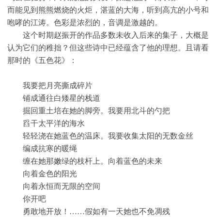
而能见到熊熊燃烧的火炬，湛蓝的大海，听到高亢的小号和
咆哮的江涛。色彩是浓烈的，音调是激越的。
这个时期赵振开的作品多数未收入后来的集子，大概是
认为它们的稚拙？但这些诗中已经蕴含了他的理想。且请看
那时的《五色花》：
我要把月亮撕成碎片
铺成通往白矮星的栈道
掘回重土培在她的脚旁。我要用北斗的勺把
舀干太平洋的海水
轻轻浇在她蓝色的温床。我要收集太阳的无数金丝
编成抗寒的暖绳
缠在她那嫩绿的枝杆上。向着蓝色的未来
向着金色的阳光
向着永恒而无限的空间
你开吧
勇敢地开放！……假如有一天她也不免凋残