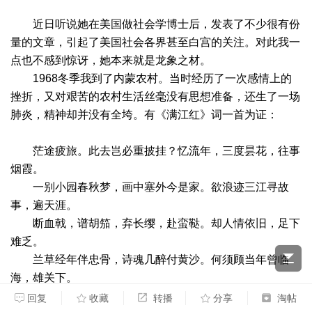
近日听说她在美国做社会学博士后，发表了不少很有份
量的文章，引起了美国社会各界甚至白宫的关注。对此我一
点也不感到惊讶，她本来就是龙象之材。
1968冬季我到了内蒙农村。当时经历了一次感情上的
挫折，又对艰苦的农村生活丝毫没有思想准备，还生了一场
肺炎，精神却并没有全垮。有《满江红》词一首为证：
茫途疲旅。此去岂必重披挂？忆流年，三度昙花，往事
烟霞。
一别小园春秋梦，画中塞外今是家。欲浪迹三江寻故
事，遍天涯。
断血戟，谱胡笳，弃长缨，赴蛮鞑。却人情依旧，足下
难乏。
兰草经年伴忠骨，诗魂几醉付黄沙。何须顾当年曾临
海，雄关下。
回复
收藏
转播
分享
淘帖