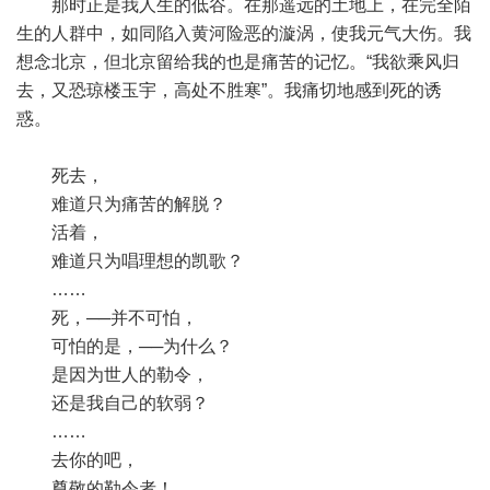
那时正是我人生的低谷。在那遥远的土地上，在完全陌
生的人群中，如同陷入黄河险恶的漩涡，使我元气大伤。我
想念北京，但北京留给我的也是痛苦的记忆。“我欲乘风归
去，又恐琼楼玉宇，高处不胜寒”。我痛切地感到死的诱
惑。
死去，
难道只为痛苦的解脱？
活着，
难道只为唱理想的凯歌？
……
死，──并不可怕，
可怕的是，──为什么？
是因为世人的勒令，
还是我自己的软弱？
……
去你的吧，
尊敬的勒令者！