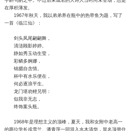
字斟句酌之中。不过后来成名的大诗人当时尚未登场，想是
在厚积薄发。
1967年秋天，我以弟弟养在瓶中的热带鱼为题，写了
一首《临江仙》：
剑头凤尾翩翩舞，
清涟顾影婷婷。
静如秀玉动生莹，
彩鳞多婀娜，
锦腮自含情。
杯中有水乐便在，
何必逐浪平生。
龙门堪劝鲤兄明：
似我非无志，
终饰案头瓶。
1968年是理想主义的顶峰，夏天，我和女附中老高一
的两位学长戎雪兰、潘青萍一同混入水木清华，冒名顶替住