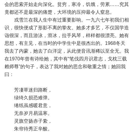
会的思索开始走向深化。贫穷，寒冷，饥饿，劳累……究其
竟都还不是最深的痛楚，大环境的压抑最令人窒息。
戎雪兰在我人生中有过重要影响。一九六七年初我们相
识，很快便成了形影不离的挚友。她多才多艺，不仅国学造
诣很深，而且游泳，滑冰，拉手风琴，样样都很漂亮。她有
思想，有主见，在当时的中学生中是很杰出的。1968冬天
我去了内蒙，她去了白洋淀，从此便音讯渐稀以至全无。我
在1970年曾有诗给她，其中有“笔伐四月识君志，戈枕三载
赖师尊”的句子，表达了我对她的思念和敬重之情；她回我
曰：
芳凄草迷归路断，
绿绮久损恐难弹。
绻纸虽感暖君意，
无奈岁月易温寒。
灵旗空扬赤子絷，
朱帘待秀正辛酸。