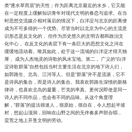
类“逐水草而居”的天性；作为距离北京最近的水乡，它又能
在一定程度上缓解知识青年对现代文明的眷恋与追求。在当
时思想交流媒介相对落后的情况下，白洋淀与北京的距离便
成为不可多得的一个优势。尽管当时以北京为中心的主流意
识形态是反文化的， 但作为历史悠久的文明古都和政治文
化中心， 在反文化的表层下有一条巨大的思想文化之河在
缓缓地流动着。唯其如此，处于这一流域的白洋淀才得天独
厚， 成为人杰地灵的诗歌的风水宝地。第二， 广义的“白洋
淀诗歌群落”自然包括当时主要生活在北京的地下诗人们，
如郭路生、北岛、江河等人。但是“群落”并不是流派，它不
是诗风的集合，而是诗人的集合。我喜欢郭路生深情的新格
律诗，也喜欢北岛的凝重，芒克的率真。更何况即使是同一
诗人的不同作品，也会有不同的品味。从这个角度理
解，“群落”的提法很迷人，很原始，很自在，令人想起半坡
村，想起山顶洞，回响在山野之间的无伴奏多声部合唱，
蛮荒之地上开垦文明的劳动。