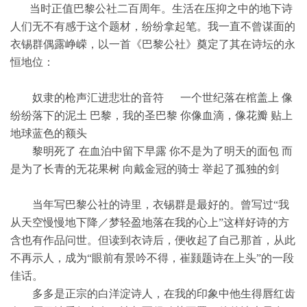
当时正值巴黎公社二百周年。生活在压抑之中的地下诗
人们无不有感于这个题材，纷纷拿起笔。我一直不曾谋面的
衣锡群偶露峥嵘，以一首《巴黎公社》奠定了其在诗坛的永
恒地位：
奴隶的枪声汇进悲壮的音符 一个世纪落在棺盖上 像
纷纷落下的泥土 巴黎，我的圣巴黎 你像血滴，像花瓣 贴上
地球蓝色的额头
黎明死了 在血泊中留下早露 你不是为了明天的面包 而
是为了长青的无花果树 向戴金冠的骑士 举起了孤独的剑
当年写巴黎公社的诗里，衣锡群是最好的。曾写过“我
从天空慢慢地下降／梦轻盈地落在我的心上”这样好诗的方
含也有作品问世。但读到衣诗后，便收起了自己那首，从此
不再示人，成为“眼前有景吟不得，崔颢题诗在上头”的一段
佳话。
多多是正宗的白洋淀诗人，在我的印象中他生得唇红齿