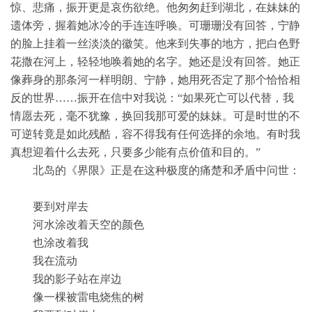
惊、悲痛，振开更是哀伤欲绝。他匆匆赶到湖北，在妹妹的
遗体旁，握着她冰冷的手连连呼唤。可珊珊没有回答，宁静
的脸上挂着一丝淡淡的徽笑。他来到失事的地方，把白色野
花撒在河上，轻轻地唤着她的名字。她还是没有回答。她正
像葬身的那条河一样明朗、宁静，她用死否定了那个恰恰相
反的世界……振开在信中对我说：“如果死亡可以代替，我
情愿去死，毫不犹豫，换回我那可爱的妹妹。可是时世的不
可逆转竟是如此残酷，容不得我有任何选择的余地。有时我
真想迎着什么去死，只要多少能有点价值和目的。”
北岛的《界限》正是在这种极度的痛楚和矛盾中问世：
要到对岸去
河水涂改着天空的颜色
也涂改着我
我在流动
我的影子站在岸边
像一棵被雷电烧焦的树