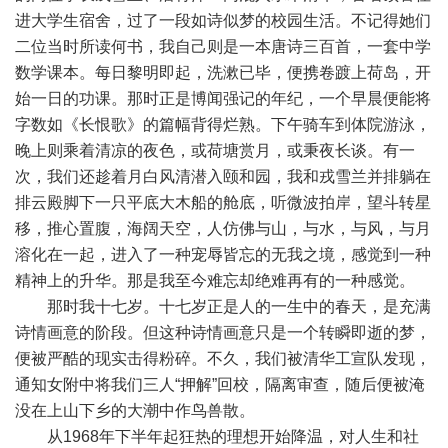
进大学生宿舍，过了一段如诗似梦的校园生活。不记得她们
二位当时所读何书，我自己则是一本唐诗三百首，一套中学
数学课本。每日黎明即起，洗漱已毕，便携卷踱上荷岛，开
始一日的功课。那时正是博闻强记的年纪，一个早晨便能将
字数如《长恨歌》的篇幅背得烂熟。下午骑车到体院游泳，
晚上则乘着清凉的夜色，或荷塘赏月，或秉夜长谈。有一
次，我们还趁着月白风清潜入颐和园，我和戎雪兰并排躺在
排云殿脚下一只平底大木船的舱底，听微波拍岸，望斗转星
移，推心置腹，海阔天空，人仿佛与山，与水，与风，与月
溶化在一起，进入了一种宠辱皆忘的无我之境，感觉到一种
精神上的升华。那是我至今难忘却绝难再有的一种感觉。
那时我十七岁。十七岁正是人的一生中的春天，是充满
诗情画意的阶段。但这种诗情画意只是一个转瞬即逝的梦，
便被严酷的现实击得粉碎。不久，我们被清华工宣队发现，
通知女附中将我们三人“押解”回校，隔离审查，随后便被淹
没在上山下乡的大潮中作鸟兽散。
从1968年下半年起狂热的理想开始降温，对人生和社