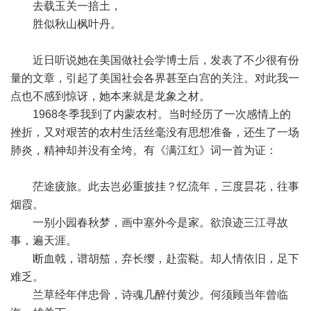
去载玉关一掊土，
胜似秋山枫叶丹。
近日听说她在美国做社会学博士后，发表了不少很有份
量的文章，引起了美国社会各界甚至白宫的关注。对此我一
点也不感到惊讶，她本来就是龙象之材。
1968冬季我到了内蒙农村。当时经历了一次感情上的
挫折，又对艰苦的农村生活丝毫没有思想准备，还生了一场
肺炎，精神却并没有全垮。有《满江红》词一首为证：
茫途疲旅。此去岂必重披挂？忆流年，三度昙花，往事
烟霞。
一别小园春秋梦，画中塞外今是家。欲浪迹三江寻故
事，遍天涯。
断血戟，谱胡笳，弃长缨，赴蛮鞑。却人情依旧，足下
难乏。
兰草经年伴忠骨，诗魂几醉付黄沙。何须顾当年曾临