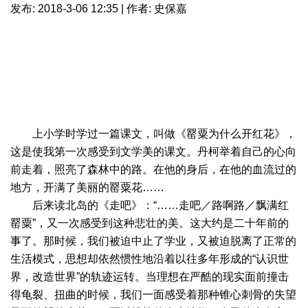
发布: 2018-3-06 12:35 | 作者: 史保嘉
上小学时学过一篇课文，叫做《罂粟为什么开红花》，
这是使我第一次感受到文学美的课文。丹柯举着自己的心向
前走着，照亮了森林中的路。在他的身后，在他的血流过的
地方，开满了美丽的罂粟花……
后来读北岛的《走吧》：“……走吧／路啊路／飘满红
罂粟”，又一次感受到这种悲壮的美。这大约是二十年前的
事了。那时候，我们被迫中止了学业，又被迫脱离了正常的
生活模式，思想却依然惯性地沿着以往多年形成的“认识世
界，改造世界”的轨迹运转。当理想在严酷的现实面前撞击
得龟裂、扭曲的时候，我们一面感受着那种锥心刺骨的失望