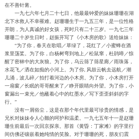
在不善针黹。
一九七六年七月二十七日，他最最钟爱的妹妹珊珊在湖
北下水救人不幸罹难。赵珊珊生于一九五三年，是一位性格
开朗，为人真诚的好女孩，死时只有二十三岁。一九七三年
珊珊二十岁生日时，赵振开写了《小木房的歌》送给妹妹：
“为了你，春天在歌唱／草绿了，花红了／小蜜蜂在酒
浆里荡桨。为了你，白杨树弯到地上／松鼠窜，杜鹃啼／惊
醒了密林中的大灰狼。为了你，乌云筛了筛星廊／雨珠落，
水花飞／洒在如痴的小河上。为了你, 风鼓云帆去远航／潮
儿涌，波儿碎／拍打着河边的小木房。为了你，小木房打开
一扇窗／长眠的哥哥醒来了／睁开眼睛向外望。为了你，小
窗漏出一束光／他蘸着心中的红墨水／写下歪歪斜斜的字
行。”
没有一屑俗尘，这是在那个年代里最可珍贵的情感，是
兄长对妹妹令人心颤的呵护和温柔。一九七五年十一是赵珊
珊生前最后一次回京探亲。那首《黄昏：丁家滩》的字里行
间仿佛还镶嵌着她纯情的笑脸。对于珊珊的死，朋友们震