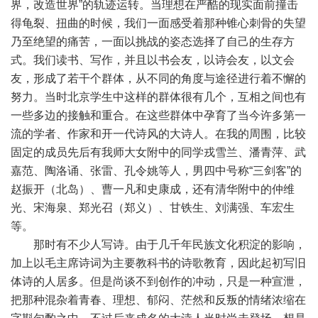
界，改造世界”的轨迹运转。当理想在严酷的现实面前撞击
得龟裂、扭曲的时候，我们一面感受着那种锥心刺骨的失望
乃至绝望的痛苦，一面以挑战的姿态选择了自己的生存方
式。我们读书、写作，并且以书会友，以诗会友，以文会
友，形成了若干个群体，从不同的角度与途径进行着不懈的
努力。当时北京学生中这样的群体很有几个，互相之间也有
一些多边的接触和重合。在这些群体中孕育了当今许多第一
流的学者、作家和开一代诗风的大诗人。在我的周围，比较
固定的成员先后有我师大女附中的同学戎雪兰、潘青萍、武
嘉范、陶洛诵、张雷、孔令姚等人，男四中号称“三剑客”的
赵振开（北岛）、曹一凡和史康成，还有清华附中的仲维
光、宋海泉、郑光召（郑义）、甘铁生、刘满强、车宏生
等。
那时有不少人写诗。由于几千年民族文化积淀的影响，
加上以毛主席诗词为主要教科书的诗歌教育，因此起初写旧
体诗的人居多。但是尚谈不到创作的冲动，只是一种宣泄，
把那种混杂着青春、理想、郁闷、茫然和反叛的情绪浓缩在