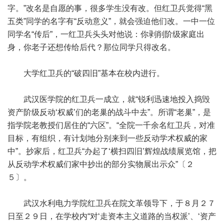
字。”改名是自愿的事，很多学生没有改。但红卫兵觉得“黑
五类”同学的名字有“反动意义”，就会强迫他们改。一中一位
同学名“传后”，一红卫兵头头对他说：你剥削阶级家庭出
身，你老子还想传给后代？那位同学只得改名。
大学红卫兵的“破四旧”基本在校内进行。
武汉医学院的红卫兵一成立，就“锐利迅速地投入捣毁
资产阶级反动‘权威’们的老巢的战斗中去”。所谓“老巢”，是
指学院老教授们居住的“六区”。“全院一千余名红卫兵，对准
目标，有组织，有计划地分别来到一些反动学术权威的家
中”。抄家后，红卫兵“办起了‘横扫四旧’辉煌战绩展览馆，把
从反动学术权威们家中抄出的部分实物展出示众”〔２
５〕。
武汉水利电力学院红卫兵在院文革领导下，于８月２７
日至２９日，在学校内“对‘走资本主义道路的当权派’、‘资产