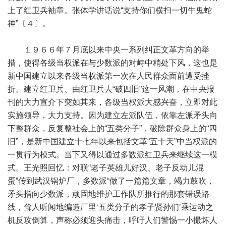
上了红卫兵袖章。张体学讲话说“支持你们横扫一切牛鬼蛇
神”〔４〕。
１９６６年７月底以来中央一系列纠正文革方向的举
措，使得各级当权派在与少数派的对峙中稍处下风，这也是
新中国建立以来各级当权派第一次在人民群众面前遭受挫
折。建立红卫兵、由红卫兵去“破四旧”这一风潮，在中央报
刊的大力宣介下突如其来，各级当权派大感兴奋，立即对此
实施领导，大力支持。因为建立左派队伍，依靠左派矛头向
下整群众，反复整社会上的“五类分子”，破除群众身上的“四
旧”，是新中国建立十七年以来包括文革“五十天”中当权派的
一贯行为模式。当下又得以通过多数派红卫兵来继续这一模
式。王光照回忆：对联“老子英雄儿好汉、老子反动儿混
蛋”传到武汉锅炉厂，多数派“做了一篇篇文章，竭力鼓吹，
矛头指向少数派，顽固地维护工作队所推行的那套错误路
线，耸人听闻地编造厂里‘五类分子的孝子贤孙们’乘运动之
机反攻倒算，声称必须迎头痛击，呼吁人们警惕一小撮坏人