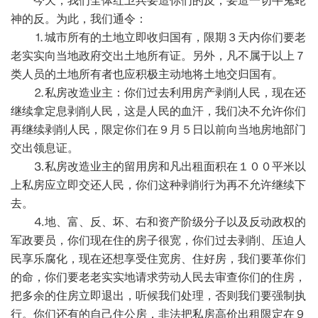
今天，我们全体红卫兵要造你们的反，要造一切牛鬼蛇
神的反。为此，我们通令：
⒈城市所有的土地立即收归国有，限期３天内你们要老
老实实向当地政府交出土地所有证。另外，凡不属于以上７
类人员的土地所有者也应积极主动地将土地交归国有。
⒉私房改造业主：你们过去利用房产剥削人民，现在还
继续拿定息剥削人民，这是人民的血汗，我们决不允许你们
再继续剥削人民，限定你们在９月５日以前向当地房地部门
交出领息证。
⒊私房改造业主的留用房和凡出租面积在１００平米以
上私房应立即交还人民，你们这种剥削行为再不允许继续下
去。
⒋地、富、反、坏、右和资产阶级分子以及反动政权的
军政要员，你们现在住的房子很宽，你们过去剥削、压迫人
民享乐腐化，现在还想享受住宽房、住好房，我们要革你们
的命，你们要老老实实地请求劳动人民去审查你们的住房，
把多余的住房立即退出，听候我们处理，否则我们要强制执
行。你们还有的自己住公房，非法把私房高价出租限定在９