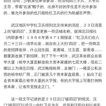
四旧”活动，少数派也希望参加，但活动由三字兵、大专兵
主导，带着“右派”帽子的、出身不好的学生是不允许参加
的，被允许参加的也只能给红卫兵的行为助威壮声势。
武汉地区中学红卫兵得到北京传来的消息，２３日清晨
上街“破四旧”，主要是更换一些店铺名称。据湖北日报社
《内部参考》１９６６年第４７１期报道：“红卫兵们在八
月二十三日—清早出发，就在街上大扫‘四旧’，把一些商店
的老招牌改掉，什么冠生园、老通城、汪玉霞、新香港……
都重新改换了新招牌。到了下午一时许，武汉革命群众在裕
华大厦（裕华大厦是解放前大资本家建的七层大楼，现在二
楼以上为湖北日报、武汉晚报租用，走侧门；—楼是公私合
营的裕华纱厂用，正门被原几个资本家盘踞着。）贴出了赶
走资本家霸占裕华大厦的大字报。有的大字报上写着打倒狗
资本家，让省市党报走正门。”
这一段文字记述的是２３日汉口“破四旧”的情况。汉
口“破四旧”以武汉一中红卫兵为主，武昌和汉阳分别以省实