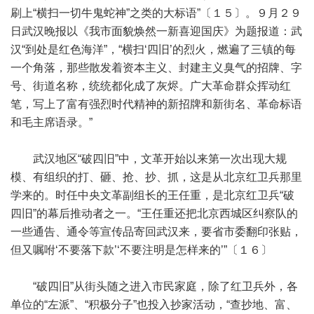
刷上“横扫一切牛鬼蛇神”之类的大标语”〔１５〕。９月２９
日武汉晚报以《我市面貌焕然一新喜迎国庆》为题报道：武
汉“到处是红色海洋”，“横扫‘四旧’的烈火，燃遍了三镇的每
一个角落，那些散发着资本主义、封建主义臭气的招牌、字
号、街道名称，统统都化成了灰烬。广大革命群众挥动红
笔，写上了富有强烈时代精神的新招牌和新街名、革命标语
和毛主席语录。”
武汉地区“破四旧”中，文革开始以来第一次出现大规
模、有组织的打、砸、抢、抄、抓，这是从北京红卫兵那里
学来的。时任中央文革副组长的王任重，是北京红卫兵“破
四旧”的幕后推动者之一。“王任重还把北京西城区纠察队的
一些通告、通令等宣传品寄回武汉来，要省市委翻印张贴，
但又嘱咐‘不要落下款’‘不要注明是怎样来的’”〔１６〕
“破四旧”从街头随之进入市民家庭，除了红卫兵外，各
单位的“左派”、“积极分子”也投入抄家活动，“查抄地、富、