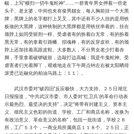
幅，上写“横扫一切牛鬼蛇神”……一群青年男女押着一些老
头子、老太婆，中间也夹有俊男靓女，每人胸前挂一个大黑
牌，黑牌上的名字都打上叉叉，其中还有不少人挂的是用铁
板做的大黑牌，这种铁制的大黑牌都是用铁丝串着的，挂在
颈脖上如同受斩刑一样。受虐者有的扮着白无常，有的扮着
黑无常，有的拿着引路幡、招魂棒，有的反穿皮袄，有的颈
脖上还加挂着高跟皮鞋。大多数人，不分男女老少打着赤
脚，手里拿着破锣破鼓，边敲打边高喊：我是牛鬼蛇神。受
虐害者们光着脚丫，艰难地走在下午两点钟左右被太阳晒得
滚烫已近融化的柏油马路上〔１１〕。
武汉市委对“破四旧”反应极快，大力支持。２５日湖北
日报报道，“中共武汉市委、市人委对‘红卫兵’的革命行动表
示最热烈、最坚决的支持”，决定“将带有封建主义、资本主
义、殖民主义色彩的街道、学校、工厂和商店名称，改换为
有政治意义、革命意义的名称”，包括一批街道，学校２８
所，工厂５３个，一商业局所属商店１１８个。２５日，正