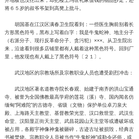
开地板也没挖出来，却把楼上冯世礼家值钱的物品抄走，还
将６５岁的叔爷爷架到高凳上批斗。
胡国基在江汉区满春卫生院看到：一些医生胸前别着长
方形黑色符号，黑布上写着白字：我是牛鬼蛇神、地主分子
（右派分子、现行反革命分子、贪污犯）×××。从卫生院出
来，沿途看到很多店铺里都有人戴着这种黑色符号。回到厂
里，他发现也有人戴上了黑色符号〔２１〕。
武汉地区的宗教场所及宗教职业人员也遭受剧烈冲击：
武汉地区著名道教寺院长春观、始建于南齐的洪山宝通
寺、被誉为全国佛教最高学府的莲花（溪）寺、国内闻名仿
缅甸“阿难陀”的古德寺、省级（文物）保护单位卓刀泉大
殿、上海路天主教堂、基督教荣光堂、汉口救世堂、武汉生
命堂、汉阳显正街天主堂、武昌花园山天主堂等或遭破坏或
被占用，各殿宇神像神龛被砸碎，古迹古址被损毁，经典古
书被焚烧。宗教职业人员被当作“牛鬼蛇神”或勒令还俗，或