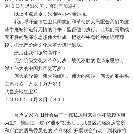
月l０日前退出公房，否则严加惩办。
以上４点通令，只准照办不准违抗。
我们呼吁全市红卫兵同志们和革命的人民配合我们向这
些牛鬼蛇神进行无情的斗争，监督他们执行。让我们高举战
无不胜的毛泽东思想伟大红旗，把这些牛鬼蛇神统统埋葬
掉，把无产阶级文化大革命进行到底。
最后让我们振臂高呼：
无产阶级文化大革命万岁！战无不胜的毛泽东思想万
岁！伟大的中国共产党万岁！
伟大的导师、伟大的统帅、伟大的领袖、伟大的舵手毛
主席万岁！万岁！万万岁！
武昌房地红卫兵
１９６６年９月３日〔３１〕
曹承义家“在旧社会做了一栋私房用来自住和依赖房租
为生”，他回忆：这个“通令”发出后，“武昌区武珞路房管所
和所在的居民委员会的‘革命群众’开展联合行动，到我家将