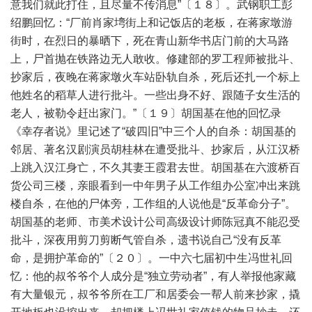
意我们就此打住，且尽量不传消息”〔１８〕。武钢职工彭
绍鹏回忆：“厂前肖家塆街上和记饭店的老板，在蒋家墩游
街时，在烈日的暴晒下，死在青山新华书店门前的大马路
上，尸首抛在铁路边无人敢收。修建部的罗工程师被批斗、
抄家后，夜晚在蒋家墩火车站卧轨自杀，死后还扎一个标上
他姓名的稻草人进行批斗。一些出身不好、跟随子女生活的
老人，被勒令赶出家门。”〔１９〕胡国基在他的回忆录
《幸存者说》里记述了“破四旧”中三个人的自杀：胡国基的
邻居、著名汉剧演员胡桂林在遭受批斗、抄家后，从江汉桥
上跳入汉江身亡，不久其妻王霞君去世。胡国基在六渡桥百
货公司三楼，亲眼看到一中年男子从工作组办公室冲出来跳
楼自杀，在他的尸体旁，工作组的人说他是“反革命分子”。
胡国基的老师、市美术设计公司高级设计师陈冠真不能忍受
批斗，深夜用剪刀剪断气管自杀，遗书说自己“没有反革
命，是拥护革命的”〔２０〕。一中六七届初中生冯世礼回
忆：他的叔爷爷个人成分是“独立劳动者”，有人举报他家藏
有大量银元，叔爷爷所在工厂和居委会一帮人前来抄家，撬