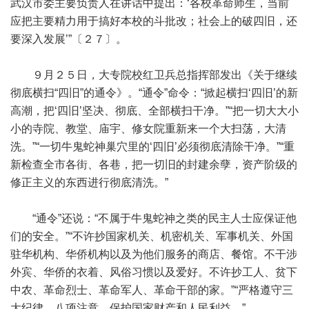
武汉市委主要负责人在讲话中提出：‘各校革命师生，当前
应把主要精力用于搞好本校的斗批改；社会上的破四旧，还
要深入发展’”〔２７〕。
９月２５日，大专院校红卫兵总指挥部发出《关于继续
彻底横扫“四旧”的通令》。“通令”命令：“掀起横扫‘四旧’的新
高潮，把‘四旧’坚决、彻底、全部横扫干净。”“把一切大大小
小的寺院、教堂、庙宇、修女院重新来一个大扫荡，大清
洗。”“一切牛鬼蛇神巢穴里的‘四旧’必须彻底清除干净。”“重
新检查全市各街、各巷，把一切旧的封建余孽，资产阶级的
修正主义的东西进行彻底清洗。”
“通令”还说：“不属于牛鬼蛇神之类的民主人士应保证他
们的安全。”“不许抄国家机关、机密机关、军事机关、外国
驻华机构、华侨机构以及为他们服务的商店、餐馆。不干涉
外宾、华侨的衣着、风俗习惯以及爱好。不许抄工人、贫下
中农、革命烈士、革命军人、革命干部的家。”“严格遵守三
大纪律，八项注意，保护国家财产和人民利益。”