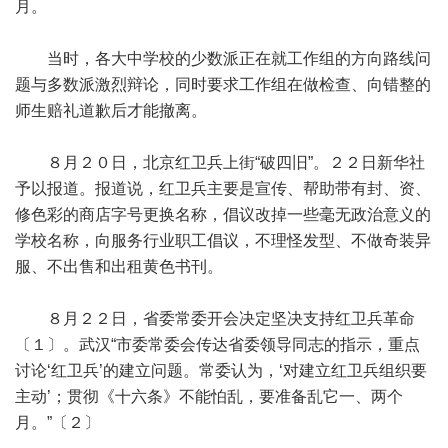
月。
当时，各大中学校的少数派正在就工作组的方向路线问
题与多数派激烈辩论，同时要求工作组在做检查、向错整的
师生赔礼道歉后才能撤离。
８月２０日，北京红卫兵上街“破四旧”。２２日新华社
予以报道。报道说，红卫兵主要是宣传、帮助带有封、资、
修色彩的商店字号更换名称，倡议改掉一些毫无政治意义的
学校名称，向服务行业职工倡议，不理怪发型、不做奇装异
服、不出售和出租黄色书刊。
８月２２日，省委常委开会决定坚决支持红卫兵革命
〔１〕。武汉“市委常委会传达省委领导同志的指示，重点
讨论‘红卫兵’的建立问题。常委认为，‘对建立红卫兵组织要
主动’；贯彻《十六条》不能怕乱，要准备乱它一、两个
月。”〔２〕