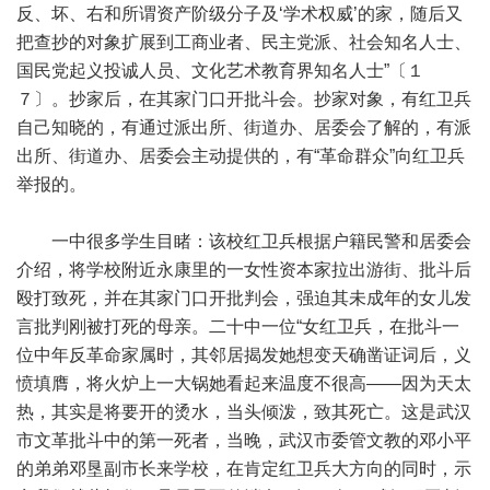
反、坏、右和所谓资产阶级分子及‘学术权威’的家，随后又
把查抄的对象扩展到工商业者、民主党派、社会知名人士、
国民党起义投诚人员、文化艺术教育界知名人士”〔１
７〕。抄家后，在其家门口开批斗会。抄家对象，有红卫兵
自己知晓的，有通过派出所、街道办、居委会了解的，有派
出所、街道办、居委会主动提供的，有“革命群众”向红卫兵
举报的。
一中很多学生目睹：该校红卫兵根据户籍民警和居委会
介绍，将学校附近永康里的一女性资本家拉出游街、批斗后
殴打致死，并在其家门口开批判会，强迫其未成年的女儿发
言批判刚被打死的母亲。二十中一位“女红卫兵，在批斗一
位中年反革命家属时，其邻居揭发她想变天确凿证词后，义
愤填膺，将火炉上一大锅她看起来温度不很高——因为天太
热，其实是将要开的烫水，当头倾泼，致其死亡。这是武汉
市文革批斗中的第一死者，当晚，武汉市委管文教的邓小平
的弟弟邓垦副市长来学校，在肯定红卫兵大方向的同时，示