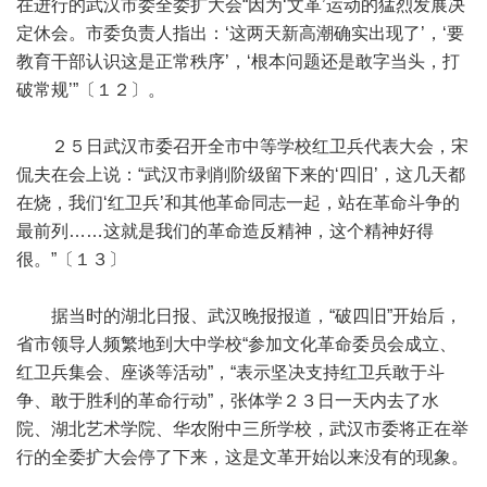
在进行的武汉市委全委扩大会“因为‘文革’运动的猛烈发展决
定休会。市委负责人指出：‘这两天新高潮确实出现了’，‘要
教育干部认识这是正常秩序’，‘根本问题还是敢字当头，打
破常规’”〔１２〕。
２５日武汉市委召开全市中等学校红卫兵代表大会，宋
侃夫在会上说：“武汉市剥削阶级留下来的‘四旧’，这几天都
在烧，我们‘红卫兵’和其他革命同志一起，站在革命斗争的
最前列……这就是我们的革命造反精神，这个精神好得
很。”〔１３〕
据当时的湖北日报、武汉晚报报道，“破四旧”开始后，
省市领导人频繁地到大中学校“参加文化革命委员会成立、
红卫兵集会、座谈等活动”，“表示坚决支持红卫兵敢于斗
争、敢于胜利的革命行动”，张体学２３日一天内去了水
院、湖北艺术学院、华农附中三所学校，武汉市委将正在举
行的全委扩大会停了下来，这是文革开始以来没有的现象。