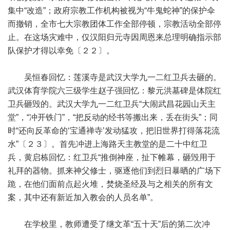
集中“改造”；政府宗教工作机构被视为“牛鬼蛇神”的保护伞
而撤销，全市七大宗教团体工作全部停顿，宗教活动全部停
止。在这场灾难中，仅汉阳归元寺因周恩来总理明确指示部
队保护才得以幸免〔２２〕。
吴恒春回忆：莲溪寺是武汉大学九一二红卫兵去砸的。
武汉体育学院六三级学生赵子强回忆：黎元洪墓碑是体院红
卫兵砸毁的。武汉大学九一二红卫兵“大闹武昌花园山天主
堂”，“冲开铁门”，“把反动的经书等搬出来，丢在街头”；同
时“还向反革命的‘宝通禅寺’发动猛攻，把旧世界打得落花流
水”〔２３〕。首先冲进上海路天主教堂的是二十中红卫
兵，黄启栋回忆：红卫兵“推倒神座，扯下帷幕，砸毁用于
礼拜的器物。抓来神父修士，驱逐他们到烈日暴晒的广场下
跪，在他们面前点起火堆，焚烧圣经及与之相关的所有文
案，其中还有新近加入教会的人员名单”。
在学校里，教师遭受了继文革“五十天”后的第二次冲