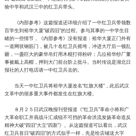
验中学和武汉三中的红卫兵带头。
《内部参考》这篇报道还详细介绍了一中红卫兵带领数
百学生到裕华大厦“破四旧”的过程。参与其事的一中学生目
睹的一些情节，《内部参考》没有报道：裕华大厦正门外有
一道网状钢筋门，被几十名红卫兵摇垮，冲进大厅后一顿乱
砸，一盏巨大的豪华吊灯用木棍打得粉碎；几位裕华纱厂董
事被戴上高帽，押到大门前台阶上批斗。当时传说是湖北日
报社的人打电话请一中红卫兵去的。
当天一中红卫兵将裕华大厦改名“红旗大楼”，此后武汉
文革中的很多重大事件都发生在红旗大楼。
８月２５日武汉晚报刊登报道《“红卫兵”革命小将和广
大革命职工并肩战斗汇成锐不可挡的革命洪流发扬革命造反
精神大破“四旧”大立“四新”》。从这篇报道可以看出，武汉
红卫兵首日“破四旧”的方式似乎一样，先是给店铺送大字