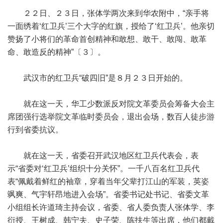
２２日、２３日，张体学两次来到华农附中，“亲手将
一面绣着‘红卫兵’三个大字的红旗，授给了‘红卫兵’。他亲切
赞扬了小将们的革命首创精神和敢想、敢干、敢闯、敢革
命、敢造反的精神”〔３〕。
武汉市的红卫兵“破四旧”是８月２３日开始的。
就在这一天，华工少数派反对院文革委员会筹备大会主
席团强行选举院文革临时委员会，退出会场，数百人徒步游
行到省委抗议。
就在这一天，省委召开武汉地区红卫兵代表会，表
示“省委对‘红卫兵’组织十分关怀”。一千八百名红卫兵代
表“佩戴着鲜红的袖章，穿着当年父辈打江山的军装，英姿
飒爽、气宇轩昂地进入会场”。省委书记处书记、省委文革
小组组长许道琦主持会议，省委、省人委负责人张体学、李
衍授、王树成、韩宁夫、史子荣、陈扶生等出席，他们都戴