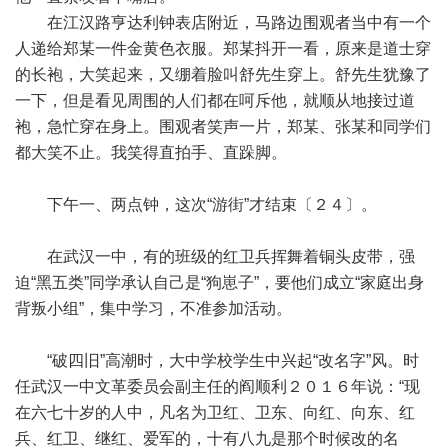
在江汉路亨达利钟表店附近，马路边围观者当中有一个
人递给郑某一件金黄色衣服。郑某抖开一看，原来是道士穿
的长袍，大笑起来，又绷着脸叫舒先生穿上。舒先生犹豫了
一下，但是看见周围的人们都在呵斥他，就顺从地接过道
袍，急忙穿在身上。围观者笑声一片，郑某、张某和同学们
都大笑不止。我笑得直拍手、直跺脚。
下午一、两点钟，这次“游街”才结束〔２４〕。
在武汉一中，有的班级的红卫兵挥舞着铜头皮带，强
迫“黑五类”同学承认自己是“狗崽子”，要他们成立“家庭出身
背叛小组”，集中学习，不准参加活动。
“破四旧”高潮时，大中学校学生中兴起“改名字”风。时
任武汉一中文革委员会副主任的阎顺利２０１６年说：“现
在六七十岁的人中，凡名为卫红、卫东、向红、向东、红
兵、红卫、继红、爱军的，十有八九是那个时候改的名