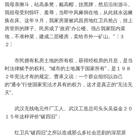
我母亲揪斗，站高条凳，戴高帽，挂黑牌，然后沿街游斗。
我祖母受到惊吓、羞辱，当即中风瘫倒在地，从此就永远瘫
痪在床。这年９月，我家房屋被武昌房地红卫兵抢占，挂上
房管所的牌子。民房成了‘政府’办公楼。强占我家院内菜
地，不准种菜，建成二层楼房，卖给市外一矿山。”〔３
２〕
市民拥有私房土地的所有权，获得经租房的月息，是当
时法律赋予的权利。“城市的土地属于国家所有”，是１９８
２年宪法才有的规定。曹承义说：一个群众组织以自己
的“通令”行使国家宪法才具有的权力，这才是真正的“无法无
天”。
武汉无线电元件厂工人、武汉工造总司头头吴焱金２０
１５年这样评价“破四旧”：
红卫兵“破四旧”之所以造成那么多社会悲剧的深层原