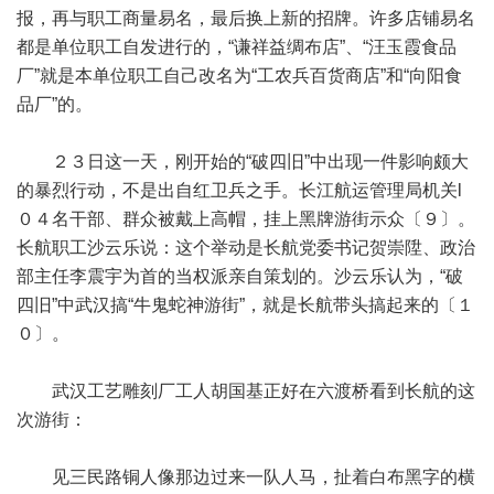
报，再与职工商量易名，最后换上新的招牌。许多店铺易名
都是单位职工自发进行的，“谦祥益绸布店”、“汪玉霞食品
厂”就是本单位职工自己改名为“工农兵百货商店”和“向阳食
品厂”的。
２３日这一天，刚开始的“破四旧”中出现一件影响颇大
的暴烈行动，不是出自红卫兵之手。长江航运管理局机关l
０４名干部、群众被戴上高帽，挂上黑牌游街示众〔９〕。
长航职工沙云乐说：这个举动是长航党委书记贺崇陞、政治
部主任李震宇为首的当权派亲自策划的。沙云乐认为，“破
四旧”中武汉搞“牛鬼蛇神游街”，就是长航带头搞起来的〔１
０〕。
武汉工艺雕刻厂工人胡国基正好在六渡桥看到长航的这
次游街：
见三民路铜人像那边过来一队人马，扯着白布黑字的横