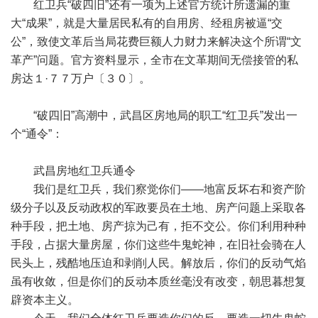
红卫兵“破四旧”还有一项为上述官方统计所遗漏的重
大“成果”，就是大量居民私有的自用房、经租房被逼“交
公”，致使文革后当局花费巨额人力财力来解决这个所谓“文
革产”问题。官方资料显示，全市在文革期间无偿接管的私
房达１·７７万户〔３０〕。
“破四旧”高潮中，武昌区房地局的职工“红卫兵”发出一
个“通令”：
武昌房地红卫兵通令
我们是红卫兵，我们察觉你们——地富反坏右和资产阶
级分子以及反动政权的军政要员在土地、房产问题上采取各
种手段，把土地、房产掠为己有，拒不交公。你们利用种种
手段，占据大量房屋，你们这些牛鬼蛇神，在旧社会骑在人
民头上，残酷地压迫和剥削人民。解放后，你们的反动气焰
虽有收敛，但是你们的反动本质丝毫没有改变，朝思暮想复
辟资本主义。