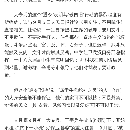
大专兵的这个“通令”表明其“破四旧”行动的暴烈程度有
所收敛，这与９月５日人民日报社论《用文斗，不用武斗》
直接相关。社论说：一定要按照毛主席的教导，要用文斗，
不用武斗。不要动手打人。斗争那些走资本主义道路的当权
派，斗争那些地、富、反、坏、右分子，也是这样。武斗只
能触及皮肉，文斗才能触其灵魂。中学红卫兵汉口分部总指
挥、一中六六届高中生李克明回忆：“那时我在德明饭店见
到邓垦、谢滋群、辛甫等市领导，他们对我说，要讲政
策。”
但这个“通令”没有说：“属于牛鬼蛇神之类”的人，他们
的人身安全能不能保证，他们的家可不可以抄；不是外宾、
华侨的民众，其“衣着、风俗习惯以及爱好”可不可以干涉。
８月底９月初，大专兵、三字兵在省市委领导下，开始
承担“抓南下一小撮”以“保卫省委”的重大任务，９月底，“破