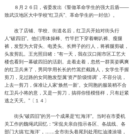
８月２６日，省委发出《誓做革命学生的强大后盾——
致武汉地区大中学校“红卫兵”、革命学生的一封信》。
改了店铺、学校、街道名后，红卫兵开始对街头行
人“破四旧”。他们用体操棒、竹竿拦下穿着喇叭裤、瘦腿
裤，发型为大背头、电烫头、长辫子的行人，将裤腿剪破，
头发剪乱。王光照目睹：“有一天，我在汉口闹市区工艺大
楼也看到一幕破四旧的活剧。走着走着，忽然一群英姿飒爽
的红卫兵来了，男同学用长长的竹篙拦截路人，女学生手握
剪刀，见过路的女同胞发型属‘资产阶级情调’，不容分说，
上去一剪刀，保准让人家‘焕然一新’。女同胞的服装稍不合
红卫兵小将的意，又是一剪刀，搞得你怪模怪样，只有赶紧
逃之夭夭。”〔１４〕
街头“破四旧”的另一个成果是“红海洋”。当时在市委机
关工作的魏绳武回忆：“宋侃夫亲自指示各区、各战线、各
部门大搞‘红海洋’，……全市街头巷尾到处用红油漆涂墙，