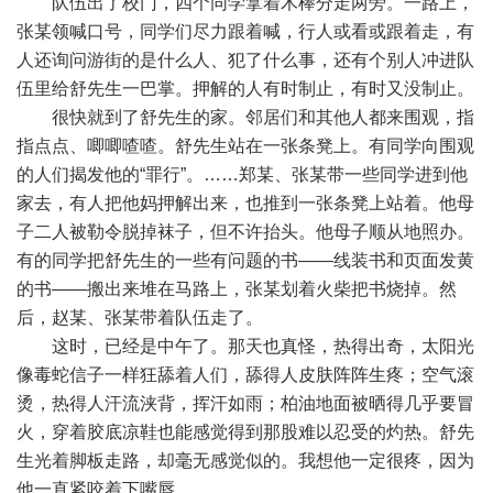
队伍出了校门，四个同学拿着木棒分走两旁。一路上，
张某领喊口号，同学们尽力跟着喊，行人或看或跟着走，有
人还询问游街的是什么人、犯了什么事，还有个别人冲进队
伍里给舒先生一巴掌。押解的人有时制止，有时又没制止。
很快就到了舒先生的家。邻居们和其他人都来围观，指
指点点、唧唧喳喳。舒先生站在一张条凳上。有同学向围观
的人们揭发他的“罪行”。……郑某、张某带一些同学进到他
家去，有人把他妈押解出来，也推到一张条凳上站着。他母
子二人被勒令脱掉袜子，但不许抬头。他母子顺从地照办。
有的同学把舒先生的一些有问题的书——线装书和页面发黄
的书——搬出来堆在马路上，张某划着火柴把书烧掉。然
后，赵某、张某带着队伍走了。
这时，已经是中午了。那天也真怪，热得出奇，太阳光
像毒蛇信子一样狂舔着人们，舔得人皮肤阵阵生疼；空气滚
烫，热得人汗流浃背，挥汗如雨；柏油地面被晒得几乎要冒
火，穿着胶底凉鞋也能感觉得到那股难以忍受的灼热。舒先
生光着脚板走路，却毫无感觉似的。我想他一定很疼，因为
他一直紧咬着下嘴唇。