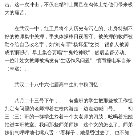
击。这一次冲击，不仅在精神上而且在肉体上给他们带来极
大的痛苦。
在武汉一中，红卫兵将个人历史有污点的、出身特别不
好的教师集中关押，手执体操棒日夜看守。被关押的教师被
勒令给自己改名字，如“刘有罪”“杨坏蛋”之类，很多人被剪
成“阴阳头”。早上集合要唱“牛鬼蛇神歌”，然后监督劳动。
一位叶姓女教师被揭发有“生活作风问题”，愤而撞电车自杀
（未遂）。
武汉二十八中六七届高中生刘中秋回忆：
八月二十三号下午，……有些班的学生把那些被工作组
判定有问题的老师押着在校内游走，边走边喊口号。……初
三（三）班的一群学生拎着一个女老师的四肢，吆喝着把她
抬进本班教室。我问那些师弟师妹，这个女的怎么了。师弟
妹们气呼呼地七嘴八舌：“看样子，她是昏过去了。也不知