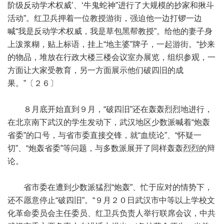
阶级反动学术权威’、‘牛鬼蛇神”进行了大规模的抄家和揪斗
活动”。红卫兵押着一位教授游街，强迫他一边打锣一边
喊“我是反动学术权威，我是草包黑帮教授”。给他的妻子身
上泼浆糊，贴上标语，挂上“地主婆”牌子，一起游街。“抄来
的物品，堆放在行政大楼三楼会议室办展览，组织参观，一
方面让大家受教育，另一方面展示他们破四旧的成
果。”〔２６〕
８月底开始直到９月，“破四旧”还在轰轰烈烈地进行，
在北京南下武汉的学生发动下，武汉地区少数派喊着“炮轰
省委”的口号，与省市委直接交锋，就“血统论”、“怀疑一
切”、“炮轰省委”等问题，与多数派展开了同样轰轰烈烈的辩
论。
省市委在遭到少数派猛烈“炮轰”、忙于应对的情势下，
还不愿意停止“破四旧”。“９月２０日武汉市中等以上学校文
化革命委员会主任委员、红卫兵负责人举行联席会议，中共