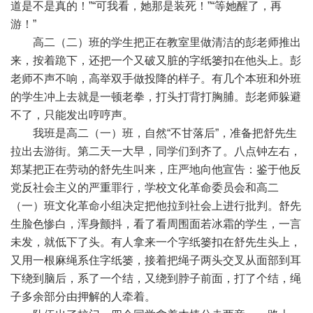
道是不是真的！”“可我看，她那是装死！”“等她醒了，再
游！”
高二（二）班的学生把正在教室里做清洁的彭老师推出
来，按着跪下，还把一个又破又脏的字纸篓扣在他头上。彭
老师不声不响，高举双手做投降的样子。有几个本班和外班
的学生冲上去就是一顿老拳，打头打背打胸脯。彭老师躲避
不了，只能发出哼哼声。
我班是高二（一）班，自然“不甘落后”，准备把舒先生
拉出去游街。第二天一大早，同学们到齐了。八点钟左右，
郑某把正在劳动的舒先生叫来，庄严地向他宣告：鉴于他反
党反社会主义的严重罪行，学校文化革命委员会和高二
（一）班文化革命小组决定把他拉到社会上进行批判。舒先
生脸色惨白，浑身颤抖，看了看周围面若冰霜的学生，一言
未发，就低下了头。有人拿来一个字纸篓扣在舒先生头上，
又用一根麻绳系住字纸篓，接着把绳子两头交叉从面部到耳
下绕到脑后，系了一个结，又绕到脖子前面，打了个结，绳
子多余部分由押解的人牵着。