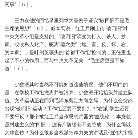
闹事”〔５〕。
王力在他的回忆录里列举大量例子证实“破四旧不是毛
主席的思想”〔６〕。戚本禹说：红卫兵刚上街“破四旧”时，
中央文革小组是支持的。“破四旧”演变为打人、杀人、抄
家、没收私人财产、驱离“黑六类”（地、富、反、坏、右、
资本家），是叶剑英领头的“首都工作组”控制的，王任重也
起了不小的作用，而与中央文革无关，“毛主席更是不知
道”〔７〕。
少数派其时当然不可能知道这些情况。他们不明白的
是，在学校工作组撤离并被清算、少数派开始抬头并建立队
伍、文革运动正在回到毛泽东既定方向之际，为什么会突然
出现“破四旧”运动？工作组还要不要批判？“右派”学生还要
不要平反？那个被红卫兵当作思想武器的“血统论”，本身就
是封建主义的“四旧”，连资产阶级都不会赞成，为什么得以
大肆宣传？为什么很多当权派把谭力夫的讲话及他的大字报