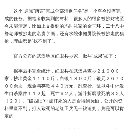
这个“通知”所言“完成全部清退任务”是一个至今没有完
成的任务。据笔者收集到的材料，很多人的很多被抄财物至
今未能清退，比如上文提到的冯世礼家的金耳环，二十八中
舒老师被抄走的名贵字画，还有水院张如屏院长被抄走的猎
枪，理由都是“找不到了”。
官方公布的武汉地区红卫兵抄家、揪斗“成果”如下：
据事后不完全统汁，红卫兵在武汉共查抄２１０００
家，抄出黄金１１１０斤，白银１８００斤，银元２６７０
００余块，现金与存款４４０万元。乱查抄、乱揪斗中计发
生自杀案件１１２起，死亡６２人，游斗折磨致死的３２人
〔２９〕。“破四旧”中被打死的人是否得到抚恤，公开的资
料里查不到；打人致死的老红卫兵无一被追究，则是可以肯
定的。