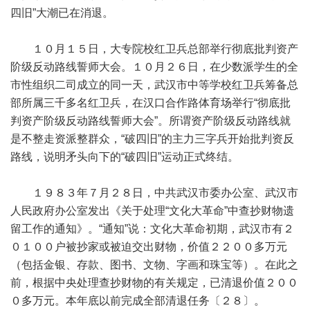
四旧”大潮已在消退。
１０月１５日，大专院校红卫兵总部举行彻底批判资产
阶级反动路线誓师大会。１０月２６日，在少数派学生的全
市性组织二司成立的同一天，武汉市中等学校红卫兵筹备总
部所属三千多名红卫兵，在汉口合作路体育场举行“彻底批
判资产阶级反动路线誓师大会”。所谓资产阶级反动路线就
是不整走资派整群众，“破四旧”的主力三字兵开始批判资反
路线，说明矛头向下的“破四旧”运动正式终结。
１９８３年７月２８日，中共武汉市委办公室、武汉市
人民政府办公室发出《关于处理“文化大革命”中查抄财物遗
留工作的通知》。“通知”说：文化大革命初期，武汉市有２
０１００户被抄家或被迫交出财物，价值２２００多万元
（包括金银、存款、图书、文物、字画和珠宝等）。在此之
前，根据中央处理查抄财物的有关规定，已清退价值２００
０多万元。本年底以前完成全部清退任务〔２８〕。