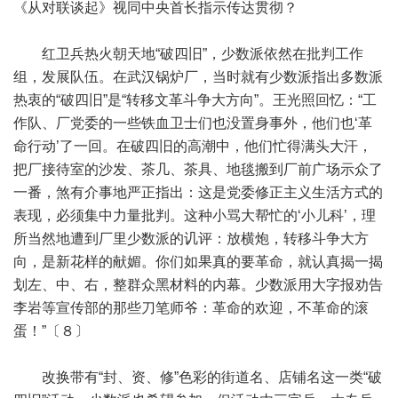
《从对联谈起》视同中央首长指示传达贯彻？
红卫兵热火朝天地“破四旧”，少数派依然在批判工作
组，发展队伍。在武汉锅炉厂，当时就有少数派指出多数派
热衷的“破四旧”是“转移文革斗争大方向”。王光照回忆：“工
作队、厂党委的一些铁血卫士们也没置身事外，他们也‘革
命行动’了一回。在破四旧的高潮中，他们忙得满头大汗，
把厂接待室的沙发、茶几、茶具、地毯搬到厂前广场示众了
一番，煞有介事地严正指出：这是党委修正主义生活方式的
表现，必须集中力量批判。这种小骂大帮忙的‘小儿科’，理
所当然地遭到厂里少数派的讥评：放横炮，转移斗争大方
向，是新花样的献媚。你们如果真的要革命，就认真揭一揭
划左、中、右，整群众黑材料的内幕。少数派用大字报劝告
李岩等宣传部的那些刀笔师爷：革命的欢迎，不革命的滚
蛋！”〔８〕
改换带有“封、资、修”色彩的街道名、店铺名这一类“破