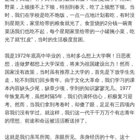
野菜，上顿接不上下顿，特别到春天，吃了上顿愁下顿。当
时，我们在学校是吃不饱饭，一点一点地计划着吃，有时没
到星期天，家里给带的粮食就光了。食堂烧的2分钱一碗青
菜汤我们也吃不起，每个星期家里给带的一小罐腌小菜，吃
光了就“扛皮”，当时的生活极度贫困。
我是1972年底高中毕业的，当时多么想上大学啊！日思夜
想，连做梦都想上大学深造，将来为祖国建设出力！然而，
国家没有政策，当时虽有推荐上大学的，首先是下放学生先
走，轮不到我们回乡青年。由于文化大革命，我们学习的课
本内容缺头少尾，缺章少项，学到的知识寥寥无几。1977
年恢复高考，虽然时隔5年，我们仍满怀信心，积极复习迎
考。然而，当我们拿到考卷时，却傻了眼，足足有三四项内
容我们没有学过。就这样，我们这一代千千万万个有志青年
的理想、前途和命运被活活断送掉了。
这就是我们亲耳所闻、亲眼所见、亲身经历的十年。这十