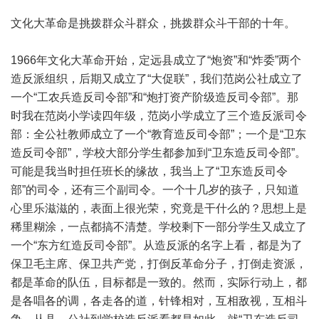
文化大革命是挑拨群众斗群众，挑拨群众斗干部的十年。
1966年文化大革命开始，定远县成立了“炮资”和“炸委”两个
造反派组织，后期又成立了“大促联”，我们范岗公社成立了
一个“工农兵造反司令部”和“炮打资产阶级造反司令部”。那
时我在范岗小学读四年级，范岗小学成立了三个造反派司令
部：全公社教师成立了一个“教育造反司令部”；一个是“卫东
造反司令部”，学校大部分学生都参加到“卫东造反司令部”。
可能是我当时担任班长的缘故，我当上了“卫东造反司令
部”的司令，还有三个副司令。一个十几岁的孩子，只知道
心里乐滋滋的，表面上很光荣，究竟是干什么的？思想上是
稀里糊涂，一点都搞不清楚。学校剩下一部分学生又成立了
一个“东方红造反司令部”。从造反派的名字上看，都是为了
保卫毛主席、保卫共产党，打倒反革命分子，打倒走资派，
都是革命的队伍，目标都是一致的。然而，实际行动上，都
是各唱各的调，各走各的道，针锋相对，互相敌视，互相斗