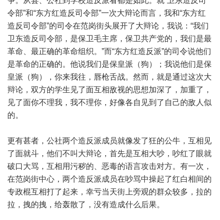
争。从县、公社到学校造反派看都是如此。就“卫东造反司
令部”和“东方红造反司令部”一次大辩论而言，我和“东方红
造反司令部”的司令在范岗街头展开了大辩论，我说：“我们
卫东造反司令部，是保卫毛主席，保卫共产党的，我们是最
革命、最正确的革命组织。”而“东方红造反派”的司令说他们
是革命的正确的。他说我们是保皇派（狗）；我说他们是保
皇派（狗），你来我往，唇枪舌战。然而，就是通过这次大
辩论，双方的学生见了面互相敌视的思想加深了，加重了，
见了面你不理我，我不理你，好像各自见到了自己的敌人似
的。
更有甚者，公社两个造反派成员就像发了狂的公牛，互相见
了面就斗，他们不叫大辩论，首先是互相大吵，吵红了眼就
破口大骂，互相用污秽的、恶毒的语言攻击对方。有一次，
在范岗街中心，两个造反派成员在吵骂中操起了红白相间的
专政棍互相打了起来，幸亏当天街上旁观的群众较多，拉的
拉，拽的拽，给轰散了，没有造成什么后果。