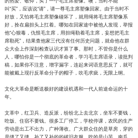
的热爱、敬仰，买了一个毛主席塑像。噢，当时不能
叫“买”，应该说“请”，请一尊毛主席塑像回家。由于当时不
好放，又怕将毛主席塑像碰坏了，就用绳将毛主席塑像系
好，拴在扁担头上扛着。哪知在回家途中被他人发现，举报
他“心狠毒，仇恨毛主席，用担绳勒着毛主席，妄想把毛主
席勒死”，结果查他家三代没有任何历史问题，就命他在群
众大会上作深刻检查认识才算了事。那时，不管你是什么
人，哪怕你是一个彻底的革命者，学习毛主席语录，读批判
稿，如果你不注意，增字漏字，连起来词语意思反了，就可
能被戴上现行反革命分子的帽子，吹毛求疵，无限上纲。
文化大革命是断送极好的建设机遇和一代人前途命运的十
年。
文革中，红卫兵、造反派，纷纷北上去北京，坐车不要钱，
吃饭、住宿不要钱。很多工厂停工，学校停课，农民的生产
劳动是出工不出力，广种薄收。广大群众住的是草房，穿的
是缝了又缝、补了又补的的破旧衣服，吃的是山芋、南瓜、