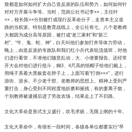
致都是如何如何扩大自己造反派的队伍和势力，如何如何针
对对方开展斗争等。当时，范岗公社书记李××，主任叶
××，校长陈××分别被打成现行反革命分子，走资本主义道
路的当权派。特别是教育战线上，全公社有七、八个老教师
大都因为成分高等原因，被打成“老三家村”和“新三
村”、“牛、鬼、蛇、神”，白天叫他们参加打井等体力劳动，
晚上，由造反派的专政队和我们红小兵代表轮流值班，对他
们进行看管，不准他们随意乱动，大、小便要报告。还经常
开大会对他们进行批斗，糊3、4尺高的纸帽子给他们戴上，
用绳子系着大黑板套在脖子上，上面写着“打倒×××”，进行
游街、游乡。不少老干部、老教师的思想上、精神上受到严
重打击，身心受到不同程度地折磨和摧残，有的妻离子散，
个别教师被逮捕后进了劳改农场，结果走上了不归路。
文化大革命是形式主义盛行，吹毛求疵，无限上纲的十年。
文化大革命中，有很长一段时间，各级各单位都要实行“早