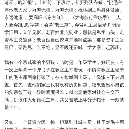
请示，晚汇报”，上班前，下班时，都要列队齐喊：“祝毛主
席他老人家，万寿无疆，万寿无疆；祝林副主席身体健康，
永远健康”。要高唱《东方红》、《大海航行靠舵手》；人
人要会跳“忠”字舞；会背“老三篇”，会背毛主席语录并能活
学活用，立竿见影。老百姓养点副业，那就是私字当头，走
资本主义道路；老百姓自己挖点荒地种点菜，那是资本主义
尾巴，要割尽。吃不饱，穿不暖还要喊：学大寨、赶郭庄。
我有一个亲戚家的小男孩，当时是二年级学生，好玩皮，有
一次上学拿一个弹弓子在教室里打着玩，不慎将教室里墙壁
上的毛主席画像打破了，被人检举到上级，上级派人下去调
查。首先，查他们家三代有没有历史问题，结果查出小男孩
的父亲曾干过一段时间顽保长，就此定他家对社会主义不
满，仇恨伟大领袖毛主席，其父被戴上坏分子帽子，一戴就
是十年。
又如，一个普通农民，挑一担草到县城去卖，处于对毛主席