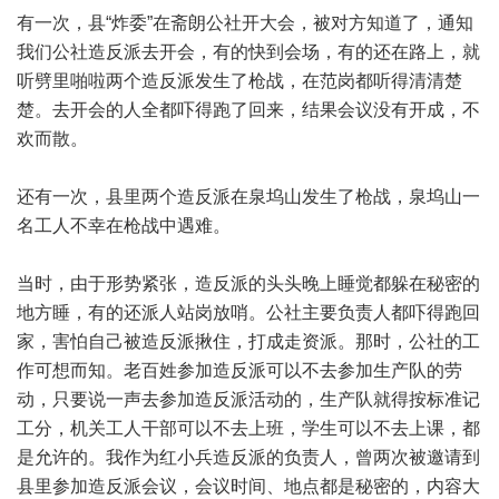
有一次，县“炸委”在斋朗公社开大会，被对方知道了，通知
我们公社造反派去开会，有的快到会场，有的还在路上，就
听劈里啪啦两个造反派发生了枪战，在范岗都听得清清楚
楚。去开会的人全都吓得跑了回来，结果会议没有开成，不
欢而散。
还有一次，县里两个造反派在泉坞山发生了枪战，泉坞山一
名工人不幸在枪战中遇难。
当时，由于形势紧张，造反派的头头晚上睡觉都躲在秘密的
地方睡，有的还派人站岗放哨。公社主要负责人都吓得跑回
家，害怕自己被造反派揪住，打成走资派。那时，公社的工
作可想而知。老百姓参加造反派可以不去参加生产队的劳
动，只要说一声去参加造反派活动的，生产队就得按标准记
工分，机关工人干部可以不去上班，学生可以不去上课，都
是允许的。我作为红小兵造反派的负责人，曾两次被邀请到
县里参加造反派会议，会议时间、地点都是秘密的，内容大