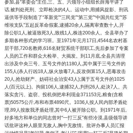
参加,县“革委会”主任,三、五、六领导小组组长薛海平讲了
话,被判处死刑、立即枪决的4人。运动中,用捕风捉影、刑讯
逼供等手段制造了“革新党”“三民党”“第三党”“中国共红党”“苏
维埃支队”五起反革命假案,逮捕20余人,隔离审查数十人,开
除公职1人,被逼致死3人,致残1人,株连200余人。全县举办了
多期各种形式的学习班。至1971年元月17日,4544名农村基
层干部,720名教师,616名财贸系统干部职工,先后参加了专案
人员的工作和群众大检举、大揭发。到11月底,全县共清理
出涉及中央三号、五号文件的1180人,其中属于三号文件的
155人(杀人行凶18人,纵火放毒7人,反攻倒算15人,恶毒攻击
20人,抢劫财产、妨碍社会治安43人);属于五号文件的1025
人(百元以上)。拘留106人,逮捕32人,判刑26人,处决7人。共
落实贪污、盗窃、投机倒把牟利现金371153元,粮食(含粮
票)50575公斤,布和布票4890尺。1036人按人民内部矛盾处
理,89人按敌我矛盾处理,其中6人被开除公职。到1971年后,
好多地方和单位的同志曾对“一打三反”有些冷漠,县级领导讲
话批评这种人眼里无敌人,胸中无敌情。批评办事人员汇报