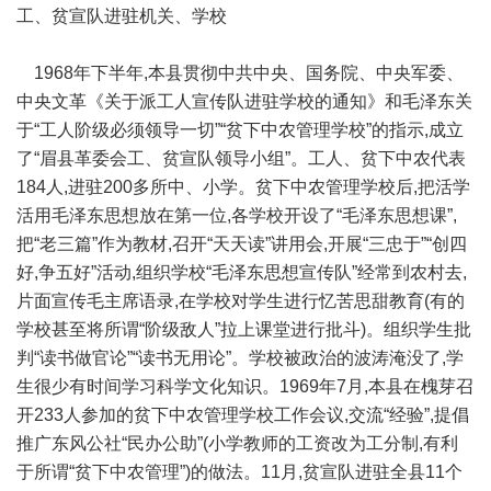
工、贫宣队进驻机关、学校
1968年下半年,本县贯彻中共中央、国务院、中央军委、
中央文革《关于派工人宣传队进驻学校的通知》和毛泽东关
于“工人阶级必须领导一切”“贫下中农管理学校”的指示,成立
了“眉县革委会工、贫宣队领导小组”。工人、贫下中农代表
184人,进驻200多所中、小学。贫下中农管理学校后,把活学
活用毛泽东思想放在第一位,各学校开设了“毛泽东思想课”,
把“老三篇”作为教材,召开“天天读”讲用会,开展“三忠于”“创四
好,争五好”活动,组织学校“毛泽东思想宣传队”经常到农村去,
片面宣传毛主席语录,在学校对学生进行忆苦思甜教育(有的
学校甚至将所谓“阶级敌人”拉上课堂进行批斗)。组织学生批
判“读书做官论”“读书无用论”。学校被政治的波涛淹没了,学
生很少有时间学习科学文化知识。1969年7月,本县在槐芽召
开233人参加的贫下中农管理学校工作会议,交流“经验”,提倡
推广东风公社“民办公助”(小学教师的工资改为工分制,有利
于所谓“贫下中农管理”)的做法。11月,贫宣队进驻全县11个