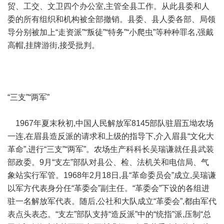
贸、工交、文卫四个办公室,主管全县工作。从此县委和人
委的所有组织和机构被全部撤销。县委、县人委各部、局领
导分别被加上“走资派”“叛徒”“特务”“小爬虫”等种种罪名,强戴
高帽,挂牌游街,接受批判。
“三支”“两军”
1967年夏末秋初,中国人民解放军8145部队驻眉五坳农场
一连,在眉县造反派的请求和上级的指导下,介入眉县“文化大
革命”,进行“三支”“两军”。农场生产科科长吴瑞谦就任县武装
部政委。9月“支左”部队对县公、检、法机关和电信局、气
象站实行军管。1968年2月18日,县“革命委员会”成立,吴瑞谦
以军方代表身分任“革委会”副主任。“革委会”下设的各组进
驻一名解放军代表。随后,公社和大队成立“革委会”,都由军代
表点头表态。“支左”部队支持“造反派”中的“统指”派,压制“总