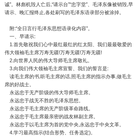
诚”。林彪机毁人亡后,“请示台”“忠字堂”、毛泽东像被销毁,早
请示、晚汇报终止,各处刷写的毛泽东语录部分被涂掉。
附:“全日言行毛泽东思想语录化内容”。
一、早请示:
1.首先敬祝我们心中最红最红的红太阳、我们最最敬爱的
伟大领袖毛主席万寿无疆!万寿无疆!万寿无疆!
2.向世界人民的伟大导师毛主席敬礼。
3.向我们伟大领袖毛主席宣誓、我们的誓言是:
读毛主席的书,听毛主席的话,照毛主席的指示办事,做毛主
席的好战士。
永远忠于无产阶级的伟大导师毛主席。
永远忠于战无不胜的毛泽东思想。
永远忠于毛主席的无产阶级革命路线。
永远忠于毛主席最亲密的战友林副主席。
永远忠于以毛主席为首的党中央,永远忠于中央文革。
4.学习最高指示(结合形势、任务选定)。