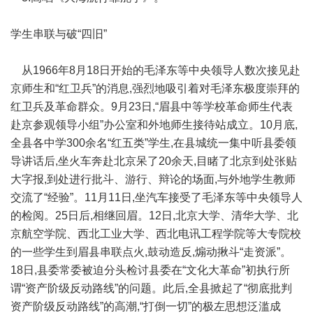
学生串联与破“四旧”
从1966年8月18日开始的毛泽东等中央领导人数次接见赴
京师生和“红卫兵”的消息,强烈地吸引着对毛泽东极度崇拜的
红卫兵及革命群众。9月23日,“眉县中等学校革命师生代表
赴京参观领导小组”办公室和外地师生接待站成立。10月底,
全县各中学300余名“红五类”学生,在县城统一集中听县委领
导讲话后,坐火车奔赴北京呆了20余天,目睹了北京到处张贴
大字报,到处进行批斗、游行、辩论的场面,与外地学生教师
交流了“经验”。11月11日,坐汽车接受了毛泽东等中央领导人
的检阅。25日后,相继回眉。12日,北京大学、清华大学、北
京航空学院、西北工业大学、西北电讯工程学院等大专院校
的一些学生到眉县串联点火,鼓动造反,煽动揪斗“走资派”。
18日,县委常委被迫分头检讨县委在“文化大革命”初执行所
谓“资产阶级反动路线”的问题。此后,全县掀起了“彻底批判
资产阶级反动路线”的高潮,“打倒一切”的极左思想泛滥成