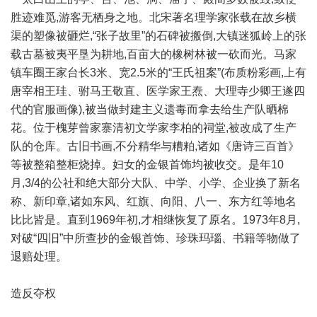
胜迹难觅,游客无栖身之地。北宋著名理学家张载在故乡横
渠的塑像被砸烂,“张子故里”的石碑被搬倒,大镇迷狐岭上的张
载古墓被夷平垦为耕地,百亩大的橡树林被一砍而光。马家
镇车圈王家台长3米、宽2.5米的“王氏祖案”(布质粉彩画,上有
唐宰相王珪、驸马王敬直、医学家王焘、大理寺少卿王遂四
代的官服画像),被当做封建主义遗毒而拿去给生产队晒棉
花。位于槐芽曾家寨清初文学家李柏的祠堂,被改成了生产
队的仓库。古旧书画,不分精华与糟粕,诸如《唐诗三百首》
等被整箱整柜烧掉。妇女的金银首饰均被收交。是年10
月,3/4的公社和绝大部分大队、中学、小学、企业换了新名
称、新印章,诸如东风、红旗、向阳、八一、东方红等地名
比比皆是。直到1969年初,才相继恢复了原名。1973年8月,
对破“四旧”中所查抄的金银首饰、珍珠玛瑙、书籍等物做了
退赔处理。
造反夺权