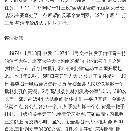
运动情况是“老问题,老例子,老认识”,强调“一打三反”是项长期
任务。1972—1974年,“一打三反”运动继续进行,但势头已经
减弱,主要查处了一些所谓的反革命集团案。1974年底,“一打
三反”与清理阶级队伍同时进行。
评法批儒
1974年1月18日,中发〔1974〕1号文件转发了由江青主持
的清华大学、北京大学大批判组选编的《林彪与孔孟之道
(材料之一)》后,“批林批孔”和“评法批儒”运动在全国开展起
来。本县于2月4、5两日召开千人大会,传达了文件精神。10
日,县委召开电话会议进行动员,号召全县人民尽快掀起一个
批林批孔的高潮。2月底,“县委批林批孔办公室”成立。380名
脱产干部开赴154个大队组织批林批孔,县委抓齐镇、金渠大
队两个点,各公社各抓一个点,各系统各抓一个点,都是一把手
挂帅。县级机关半天工作,半天学习批判,厂矿每周学习批判
三次以上,每次两小时。至3月底,全县召开大小批判会9500
多次,写批判文章34000余篇。8月,全县开始“评法批儒”,批