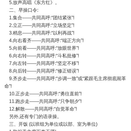
5.放声高唱《东方红》。
二、早操口令:
1.集合——共同高呼:“团结紧张”!
2.立正——共同高呼:“立场坚定”!
3.稍息——共同高呼:“以利再战”!
4.向右看齐——共同高呼:“端正方向”!
5.向前看——共同高呼:“放眼世界”!
6.向右转——共同高呼:“斗私批修”!
7.向左转——共同高呼:“坚定不移”!
8.向后转——共同高呼:“修正错误”!
9.齐步走——共同高呼:“步调一致”或“紧跟毛主席彻底闹革
命”!
10.正步走——共同高呼:“勇往直前”!
11.跑步走——共同高呼:“只争朝夕”!
12.解散——共同高呼:“自觉革命”!
另外,还有专门的语录操。
三、开饭 (以班组为单位或以部、室为单位)