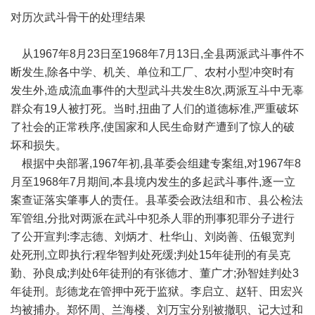
对历次武斗骨干的处理结果
从1967年8月23日至1968年7月13日,全县两派武斗事件不
断发生,除各中学、机关、单位和工厂、农村小型冲突时有
发生外,造成流血事件的大型武斗共发生8次,两派互斗中无辜
群众有19人被打死。当时,扭曲了人们的道德标准,严重破坏
了社会的正常秩序,使国家和人民生命财产遭到了惊人的破
坏和损失。
根据中央部署,1967年初,县革委会组建专案组,对1967年8
月至1968年7月期间,本县境内发生的多起武斗事件,逐一立
案查证落实肇事人的责任。县革委会政法组和市、县公检法
军管组,分批对两派在武斗中犯杀人罪的刑事犯罪分子进行
了公开宣判:李志德、刘炳才、杜华山、刘岗善、伍银宽判
处死刑,立即执行;程华智判处死缓;判处15年徒刑的有吴克
勤、孙良成;判处6年徒刑的有张德才、董广才;孙智娃判处3
年徒刑。彭德龙在管押中死于监狱。李启立、赵轩、田宏兴
均被捕办。郑怀周、兰海楼、刘万宝分别被撤职、记大过和