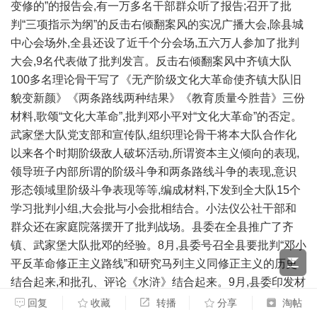
变修的”的报告会,有一万多名干部群众听了报告;召开了批
判“三项指示为纲”的反击右倾翻案风的实况广播大会,除县城
中心会场外,全县还设了近千个分会场,五六万人参加了批判
大会,9名代表做了批判发言。反击右倾翻案风中齐镇大队
100多名理论骨干写了《无产阶级文化大革命使齐镇大队旧
貌变新颜》《两条路线两种结果》《教育质量今胜昔》三份
材料,歌颂“文化大革命”,批判邓小平对“文化大革命”的否定。
武家堡大队党支部和宣传队,组织理论骨干将本大队合作化
以来各个时期阶级敌人破坏活动,所谓资本主义倾向的表现,
领导班子内部所谓的阶级斗争和两条路线斗争的表现,意识
形态领域里阶级斗争表现等等,编成材料,下发到全大队15个
学习批判小组,大会批与小会批相结合。小法仪公社干部和
群众还在家庭院落摆开了批判战场。县委在全县推广了齐
镇、武家堡大队批邓的经验。8月,县委号召全县要批判“邓小
平反革命修正主义路线”和研究马列主义同修正主义的历史
结合起来,和批孔、评论《水浒》结合起来。9月,县委印发材
料,批判邓小平“整顿农业就是要整掉大寨的根本经验,整掉阶
回复
收藏
转播
分享
淘帖