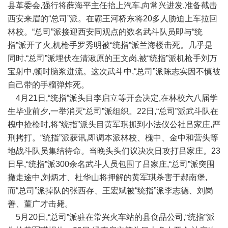
县革委会,强行将薛海平主任抬上汽车,向常兴进发,准备截击
西安来眉的“总司”派。在霸王河桥东将20多人胁迫上车拉回
林校。“总司”派接迎西安同观点的数名武斗队员即与“统
指”派开了火,机枪手罗秀明被“统指”派兰海楼击死。几乎是
同时,“总司”派埋伏在清湫原的王文岗,被“统指”派机枪手刘万
宝射中,顿时脑浆迸流。这次武斗中,“总司”派陈志实因不慎被
自己带的手榴弹炸死。
4月21日,“统指”派头目李启立等开会决定,在林校六八届学
生毕业前夕,一举消灭“总司”派组织。22日,“总司”派武斗队在
槐中抢枪时,将“统指”派头目黄军琪抓到小法仪公社吕家庄,严
刑拷打。“统指”派获讯,即调本派林校、槐中、金中和营头等
地战斗队员集结待命。当晚头头们议决次日攻打吕家庄。23
日早,“统指”派300余名武斗人员包围了吕家庄,“总司”派突围
撤走途中,刘炳才、杜华山将押解的黄军琪杀害于郝南堡,
而“总司”派掉队的张西存、王宏斌被“统指”派李志德、刘岗
善、董广才击毙。
5月20日,“总司”派驻在常兴火车站的县食品公司,“统指”派