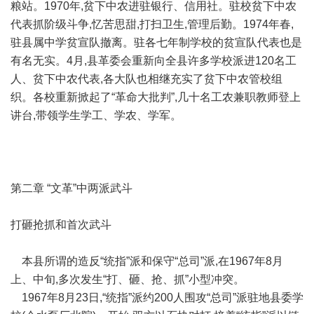
粮站。1970年,贫下中农进驻银行、信用社。驻校贫下中农
代表抓阶级斗争,忆苦思甜,打扫卫生,管理后勤。1974年春,
驻县属中学贫宣队撤离。驻各七年制学校的贫宣队代表也是
有名无实。4月,县革委会重新向全县许多学校派进120名工
人、贫下中农代表,各大队也相继充实了贫下中农管校组
织。各校重新掀起了“革命大批判”,几十名工农兼职教师登上
讲台,带领学生学工、学农、学军。
第二章 “文革”中两派武斗
打砸抢抓和首次武斗
本县所谓的造反“统指”派和保守“总司”派,在1967年8月
上、中旬,多次发生“打、砸、抢、抓”小型冲突。
1967年8月23日,“统指”派约200人围攻“总司”派驻地县委学