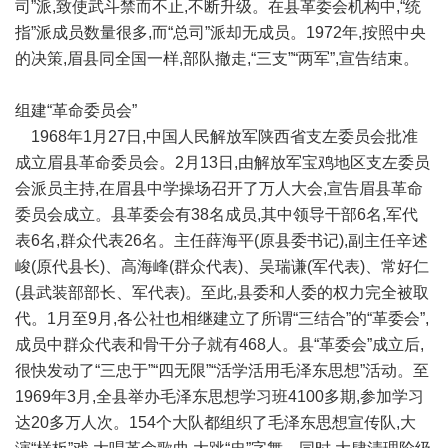
司”派,致使武斗禁而不止,不断升级。在县革委会机构中,“统
指”派成员数量很多,而“总司”派却无成员。1972年,按照中央
的决策,眉县同全国一样,部队撤走,“三支”“两军”,宣告结束。
组建“革命委员会”
1968年1月27日,中国人民解放军陕西省支左委员会批准
成立眉县革命委员会。2月13日,由解放军宝鸡地区支左委员
会派员主持,在眉县中学操场召开了万人大会,宣告眉县革命
委员会成立。县革委会有38名成员,其中领导干部6名,军代
表6名,群众代表26名。主任薛海平(原县委书记),副主任辛述
峻(原代县长)、高海峰(群众代表)、吴瑞谦(军代表)、常好仁
(县武装部部长、军代表)。至此,县委和人委的权力完全被取
代。1月至9月,各公社也相继建立了所谓“三结合”的“革委会”,
成员中群众代表和骨干分子就有468人。县“革委会”成立后,
很快发动了“三忠于”“四无限”“活学活用毛泽东思想”活动。至
1969年3月,全县举办毛泽东思想学习班4100多期,参加学习
达20多万人次。154个大队都组织了毛泽东思想宣传队,大