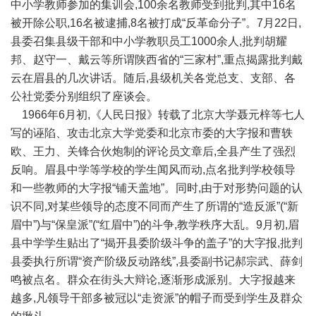
中小学教师参加的集训会,100余名教师受到批判,其中16名
被开除公职,16名被逮捕,8名被打成“反革命分子”。7月22日,
县委召集县级干部和中小学教职员工1000余人,批判胡耀
邦、赵守一、戴云等所谓陕西省的“三家村”,重点揭露批判戴
云在眉县的几次讲话。随后,县级机关各党总支、支部、各
公社党委分别组织了座谈会。
1966年6月初,《人民日报》转载了北京大学聂元梓等七人
写的诬陷、攻击北京大学党委和北京市委的大字报和曹轶
欧、王力、关锋合伙炮制的评论员文章后,全县产生了强烈
反响。眉县中学等学校的学生闻风而动,点名批判学校领导
和一些教师的大字报“铺天盖地”。同时,由于对形势问题的认
识不同,对某些领导的态度不同而产生了所谓的“造反派”(“新
眉中”)与“保皇派”(“红眉中”)的斗争,教学秩序大乱。9月初,眉
县中学学生贴出了“揭开县委阶级斗争的盖子”的大字报,批判
县委执行所谓“资产阶级反动路线”,县委副书记郝宗武、薛剑
鸣被点名。群众在街头大辩论,逐渐形成派别。大字报越来
越多,凡领导干部多被冠以“走资派”的帽子而受到学生及群众