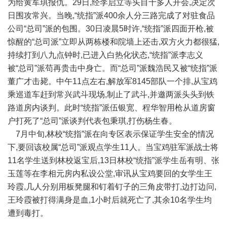
为给黄军琪报仇。29日,经李启立等头目十多人开会,决定次
日围攻常兴。当晚,“统指”派400余人分三路完成了对驻食品
公司“总司”派的包围。30日凌晨5时许,“统指”派四面开枪,被
惊醒的“总司派”立即从两栋楼和院墙上还击,双方火力都很猛,
持续打到八九点钟时,已进入白热化状态,“统指”派李志义
被“总司”派苟再贵击中身亡。而“总司”派魏浩民又被“统指”派
董广才击毙。中午11点左右,解放军8145部队一个排,从宝鸡
乘巡道车赶到常兴武斗现场,制止了武斗,并邀两派头头到铁
路道房内谈判。此时“统指”派伍银宽、程华智用枪从道房窗
户打死了“总司”派谈判代表包秉琪,打伤杨生春。
7月中旬,林校“统指”派在向专区表示保证学生安全的情况
下,要回该校属“总司”派观点学生11人。当宝鸡驻军派战士将
11名学生送到林校返宝后,13日林校“统指”派学生岳有明、张
玉莲等在李相元房内私设公堂,审讯从宝鸡要回的女学生王
玲霞,几人分别用板凳腿和钉着钉子的三角皮带打,边打边问,
王玲霞被打得满身是血,1小时后就死亡了,其余10名学生均
遭到毒打。