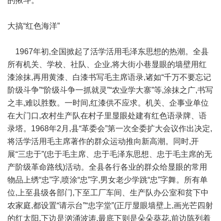
的揪斗。
大搞“红色海洋”
1967年初,全国掀起了活学活用毛泽东思想的热潮。全县
所有机关、学校、社队、企业,将大街小巷显眼的墙壁用红
漆涂抹,再用黄漆、白漆书写毛主席语录,诸如“千万不要忘记
阶级斗争”“阶级斗争一抓就灵”“农业学大寨”等,涂抹之广,书写
之丰,难以胜数。一时间,红漆供不应求。机关、企事业单位
在大门口,农村生产队在村子里显眼处建有红色语录牌、语
录塔。1968年2月,县“革委会”第一次全委扩大会议作出决定,
将活学活用毛主席著作的群众运动推向新高潮。同时,开
展“三忠于”(忠于毛主席、忠于毛泽东思想、忠于毛主席的无
产阶级革命路线)活动。全县各行各业的群众给显眼的常用
物品上绣“忠”字,喷涂“忠”字,男女老少学跳“忠”字舞。所有单
位,上至县级各部门,下至工厂车间、生产队办公室和贫下中
农家庭,都设置“请示台”“忠字堂”(正厅显眼墙壁上,画光芒四射
的红太阳,下边是汹涌波涛,最底下则是朵朵葵花,前边陈列着