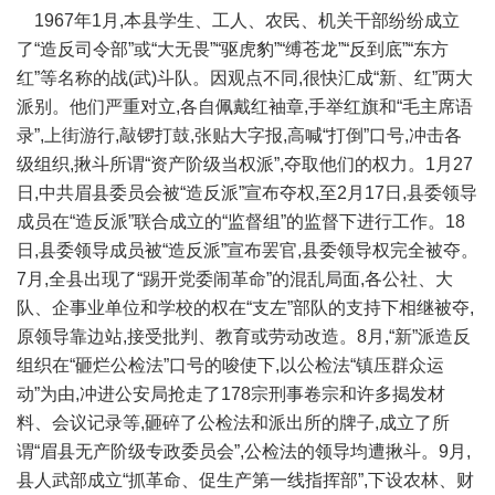
1967年1月,本县学生、工人、农民、机关干部纷纷成立
了“造反司令部”或“大无畏”“驱虎豹”“缚苍龙”“反到底”“东方
红”等名称的战(武)斗队。因观点不同,很快汇成“新、红”两大
派别。他们严重对立,各自佩戴红袖章,手举红旗和“毛主席语
录”,上街游行,敲锣打鼓,张贴大字报,高喊“打倒”口号,冲击各
级组织,揪斗所谓“资产阶级当权派”,夺取他们的权力。1月27
日,中共眉县委员会被“造反派”宣布夺权,至2月17日,县委领导
成员在“造反派”联合成立的“监督组”的监督下进行工作。18
日,县委领导成员被“造反派”宣布罢官,县委领导权完全被夺。
7月,全县出现了“踢开党委闹革命”的混乱局面,各公社、大
队、企事业单位和学校的权在“支左”部队的支持下相继被夺,
原领导靠边站,接受批判、教育或劳动改造。8月,“新”派造反
组织在“砸烂公检法”口号的唆使下,以公检法“镇压群众运
动”为由,冲进公安局抢走了178宗刑事卷宗和许多揭发材
料、会议记录等,砸碎了公检法和派出所的牌子,成立了所
谓“眉县无产阶级专政委员会”,公检法的领导均遭揪斗。9月,
县人武部成立“抓革命、促生产第一线指挥部”,下设农林、财