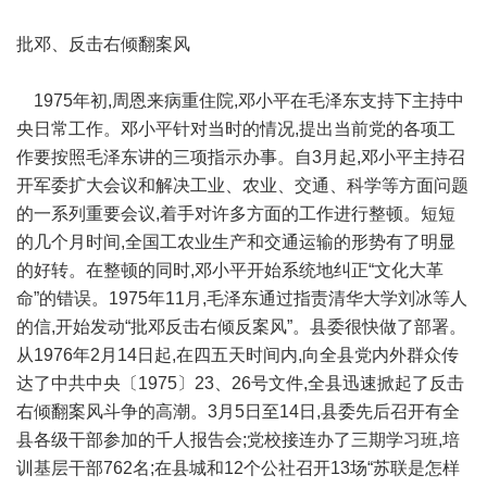
批邓、反击右倾翻案风
1975年初,周恩来病重住院,邓小平在毛泽东支持下主持中
央日常工作。邓小平针对当时的情况,提出当前党的各项工
作要按照毛泽东讲的三项指示办事。自3月起,邓小平主持召
开军委扩大会议和解决工业、农业、交通、科学等方面问题
的一系列重要会议,着手对许多方面的工作进行整顿。短短
的几个月时间,全国工农业生产和交通运输的形势有了明显
的好转。在整顿的同时,邓小平开始系统地纠正“文化大革
命”的错误。1975年11月,毛泽东通过指责清华大学刘冰等人
的信,开始发动“批邓反击右倾反案风”。县委很快做了部署。
从1976年2月14日起,在四五天时间内,向全县党内外群众传
达了中共中央〔1975〕23、26号文件,全县迅速掀起了反击
右倾翻案风斗争的高潮。3月5日至14日,县委先后召开有全
县各级干部参加的千人报告会;党校接连办了三期学习班,培
训基层干部762名;在县城和12个公社召开13场“苏联是怎样