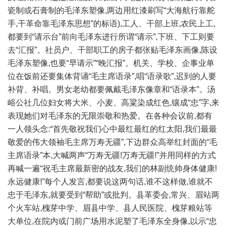
瓷制或石膏制的毛泽东塑像,两边用红漆刷写“大海航行靠舵
手,干革命靠毛泽东思想”的标语),工人、干部上班,农民上工,
都要到“请示台”前向毛泽东进行所谓“请示”,下班、下工则要
去“汇报”。社员户、干部职工的房子都张贴毛泽东画像,陈设
毛泽东塑像,也要“早请示”“晚汇报”。机关、学校、企事业单
位在饭前还要集体背诵“毛主席语录”,唱“语录歌”,迟到的人要
补背、补唱。男女老幼都要佩戴毛泽东像章和“语录本”。汤
峪公社几位妇女将大米、小麦、高粱染成红色,镶成“忠”字,来
表现她们对毛泽东的无限崇敬和热爱。在各种会议前,都有
一人领头念:“首先敬祝我们心中最红最红的红太阳,我们最最
敬爱的伟大领袖毛主席万寿无疆”,下边群众高举红封面的“毛
主席语录”本,大喊两声“万寿无疆!万寿无疆!”并用同样的方式
再喊一遍“祝毛主席最新密的战友,我们的林副统帅身体健康!
永远健康!”每个人发言,都要说这两句话,谁不这样做,谁就不
忠于毛泽东,就要受到“帮助”或批判。县革委会,常兴、眉站两
个火车站,槐芽中学、眉县中学、县人民医院、槐芽粮站等
大单位,在院内或门前广场用水泥塑了毛泽东全身像,以示“忠