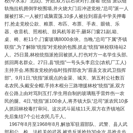
校(今水泵厂北院)。开始,双方以石块对打,接着“统指”派以链
轨拖拉机拥倒学校围墙,并火烧大门后冲进党校,“总司”派一人
腿被打坏,一人被打成脑震荡,10多人被拉到眉县中学关押毒
打,抢走党校公款、粮票、布匹、布票、手表、眼镜、乐
器、收音机、照相机、鼓风机等若干,砸坏门窗21副,箱、
桌、椅、柜11个,门窗玻璃8000余块。当晚,“总司”下属“齐镇
联指”,为了解除“统指”对党校的包围,抓走“统指”林校联络站2
人。25日晨,林校统指派抢回被抓人,打伤对方一名学生头部,
抓回两名群众。27日,县“统指”一号头头李启立(农机厂工人)
主持开会,将围攻党校的临时指挥部改为“眉县文攻武卫指挥
部”。9月1日,“统指”派观点的金渠、城关、第五村公社数百
名农民,头戴安全帽,手持木棍分三路增援林校“统指”派,双方
在公路上由对骂到互打,学生用自制的玻璃瓶手雷炸伤一农
民的腿。4日,“统指”派100余人,将齐镇大队“总司”派农民10多
人抓回林校毒打审问。这次武斗延续11天,双方在齐镇地区
先后集结7个公社农民几千人。
1967年8月至1968年8月,解放军驻眉部队、武警、县人武
部和公、检、法机关的武器,被造反派抢劫30余次,共抢走步