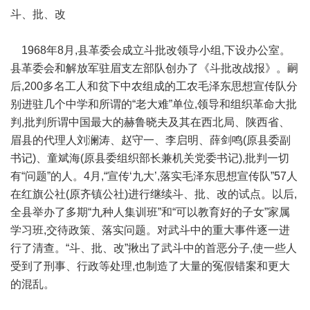
斗、批、改
1968年8月,县革委会成立斗批改领导小组,下设办公室。
县革委会和解放军驻眉支左部队创办了《斗批改战报》。嗣
后,200多名工人和贫下中农组成的工农毛泽东思想宣传队分
别进驻几个中学和所谓的“老大难”单位,领导和组织革命大批
判,批判所谓中国最大的赫鲁晓夫及其在西北局、陕西省、
眉县的代理人刘澜涛、赵守一、李启明、薛剑鸣(原县委副
书记)、童斌海(原县委组织部长兼机关党委书记),批判一切
有“问题”的人。4月,“宣传‘九大’,落实毛泽东思想宣传队”57人
在红旗公社(原齐镇公社)进行继续斗、批、改的试点。以后,
全县举办了多期“九种人集训班”和“可以教育好的子女”家属
学习班,交待政策、落实问题。对武斗中的重大事件逐一进
行了清查。“斗、批、改”揪出了武斗中的首恶分子,使一些人
受到了刑事、行政等处理,也制造了大量的冤假错案和更大
的混乱。