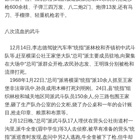
枪600余枝、子弹三四万发、八二炮2门、炮弹13发,还有马
刀、手榴弹、轻重机枪若干。
八次流血的武斗
12月14日,李志德驾驶汽车率“统指”派林校和齐镇初中武斗
队等,赶至横渠公社王家堡大队“总司”派主要成员驻地,向聚集
在大场中“总司”派群众开枪,农民孙志发、王明珠分别被枪和
流弹打死。
1968年1月22日,“总司”派将横渠“统指”派10余人抓至王家
堡非法审讯中,孙良成用木棒打死刘明刚。24日,县“统指”组
织林校和城关地区同派武斗队员150余人,分三路包围王家
堡,砸了生产队办公室的公文柜,烧了办公桌和一年的会计账
目,抢走印章、粮票和布票等。
2月12日晚,“总司”派武斗队17人埋伏在营头公社街道村一
沟里,派牛全奎(眉中学生)等3人去侦察,被早有准备的营头“统
指”派巡查时发现,盘问中另2人逃跑,牛全奎被下了枪,但牛却