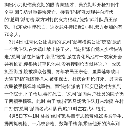
掏出小刀戳伤吴克勤的眼睛,陈德才、吴克勤即开枪打倒牛
全奎,因伤势过重很快死亡。接着“统指”派发现并向埋伏
的“总司”派射击,双方对打的火力很猛,“统指”武斗队员王保
乾、张东成中弹死亡。这次武斗持续近2小时,双方参加的有
70余人。
3月4日,驻青化公社境内的“总司”派与横渠公社“统指”派的
一个武斗队,在大镇山坡上接了火。“统指”派自觉人少很快逃
走,“总司”派在归途中,获悉“统指”派在青化风池村一农家开会
并有枪支,便很快赶至风池村,没有搜到枪支就将这户一农民
抓至街道,旋被群众包围。青年农民王东仓、董凤莲等破口
大骂“统指”派随便抓人,被张保太、杜庆合开枪打死。另两名
农民被手榴弹炸成重伤。而“统指”派的于延庆已被对方抓到
一个院子,下了枪后,毒打死亡。“总司”派向两户社员的院子扔
了两颗手榴弹。此时,由于“统指”派马场武斗队赶来增援,在村
口打伤“总司”派两名武斗队员,晚11时左右武斗结束。
4月5日下午1时,林校“统指”派头目李志德带领20多名学生,
携两挺机枪、十几枝步枪、数颗手榴弹,乘坐他开的汽车到