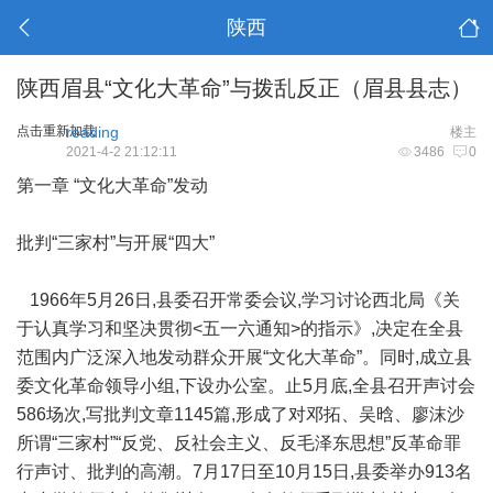
陕西
陕西眉县“文化大革命”与拨乱反正（眉县县志）
点击重新加载
reading
楼主
2021-4-2 21:12:11
3486
0
第一章 “文化大革命”发动
批判“三家村”与开展“四大”
1966年5月26日,县委召开常委会议,学习讨论西北局《关
于认真学习和坚决贯彻<五一六通知>的指示》,决定在全县
范围内广泛深入地发动群众开展“文化大革命”。同时,成立县
委文化革命领导小组,下设办公室。止5月底,全县召开声讨会
586场次,写批判文章1145篇,形成了对邓拓、吴晗、廖沫沙
所谓“三家村”“反党、反社会主义、反毛泽东思想”反革命罪
行声讨、批判的高潮。7月17日至10月15日,县委举办913名