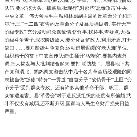
演“样板”戏,大唱革命歌曲,大跳“忠”字舞。同时,大肆清理阶级
队伍,要求“挖大头、抓幕后,揪现行”,对那些“恶毒攻击”中央、
中央文革、伟大领袖毛主席和林彪副主席的反革命分子和违
犯“七三”“七二四”布告的反革命分子及幕后操纵者,“实行无产
阶级专政”“充分发动群众摆敌情,忆怪事,找坏事,查疑点,大揭
阶级斗争盖子,深挖阶级敌人;要分化瓦解敌人,利用矛盾,打开
缺口;……要对阶级斗争复杂,运动进展迟缓的‘老大难’单位,
组织精干的贫下中农宣传队进驻,捅开‘马蜂窝’,要抓内查外
调,把大揭发与大批判结合起来,要打‘联防战 ’”。眉县地下共
产党和渭北、鹦鸽两支游击队中几十名为革命历经艰险的同
志被当做“叛徒”’特务”“一贯道”“自首分子”“敌伪骨干”“土匪”“变
节分子”受到群众专政。还有许多其他革命干部、职工、群
众惨遭迫害。县“革委会”对于造反派组织的态度有所偏颇,武
斗不仅没有减弱,还不断升级,国家与人民生命财产损失日益
严重。