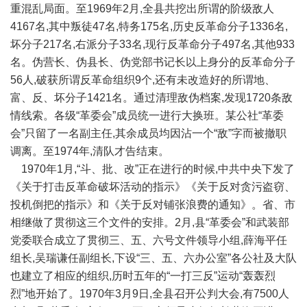
重混乱局面。至1969年2月,全县共挖出所谓的阶级敌人
4167名,其中叛徒47名,特务175名,历史反革命分子1336名,
坏分子217名,右派分子33名,现行反革命分子497名,其他933
名。伪营长、伪县长、伪党部书记长以上身分的反革命分子
56人,破获所谓反革命组织9个,还有未改造好的所谓地、
富、反、坏分子1421名。通过清理敌伪档案,发现1720条敌
情线索。各级“革委会”成员统一进行大换班。某公社“革委
会”只留了一名副主任,其余成员均因沾一个“敌”字而被撤职
调离。至1974年,清队才告结束。
1970年1月,“斗、批、改”正在进行的时候,中共中央下发了
《关于打击反革命破坏活动的指示》《关于反对贪污盗窃、
投机倒把的指示》和《关于反对铺张浪费的通知》。省、市
相继做了贯彻这三个文件的安排。2月,县“革委会”和武装部
党委联合成立了贯彻三、五、六号文件领导小组,薛海平任
组长,吴瑞谦任副组长,下设“三、五、六办公室”各公社及大队
也建立了相应的组织,历时五年的“一打三反”运动“轰轰烈
烈”地开始了。1970年3月9日,全县召开公判大会,有7500人