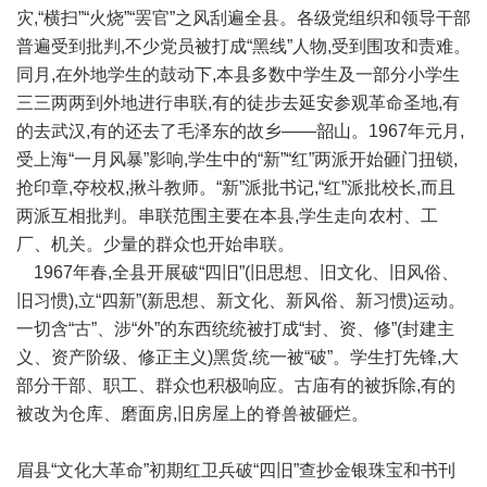
灾,“横扫”“火烧”“罢官”之风刮遍全县。各级党组织和领导干部
普遍受到批判,不少党员被打成“黑线”人物,受到围攻和责难。
同月,在外地学生的鼓动下,本县多数中学生及一部分小学生
三三两两到外地进行串联,有的徒步去延安参观革命圣地,有
的去武汉,有的还去了毛泽东的故乡——韶山。1967年元月,
受上海“一月风暴”影响,学生中的“新”“红”两派开始砸门扭锁,
抢印章,夺校权,揪斗教师。“新”派批书记,“红”派批校长,而且
两派互相批判。串联范围主要在本县,学生走向农村、工
厂、机关。少量的群众也开始串联。
1967年春,全县开展破“四旧”(旧思想、旧文化、旧风俗、
旧习惯),立“四新”(新思想、新文化、新风俗、新习惯)运动。
一切含“古”、涉“外”的东西统统被打成“封、资、修”(封建主
义、资产阶级、修正主义)黑货,统一被“破”。学生打先锋,大
部分干部、职工、群众也积极响应。古庙有的被拆除,有的
被改为仓库、磨面房,旧房屋上的脊兽被砸烂。
眉县“文化大革命”初期红卫兵破“四旧”查抄金银珠宝和书刊