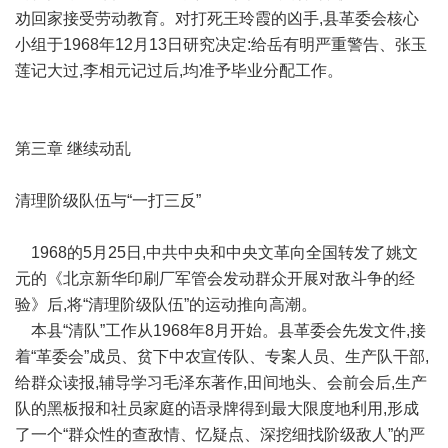
劝回家接受劳动教育。对打死王玲霞的凶手,县革委会核心
小组于1968年12月13日研究决定:给岳有明严重警告、张玉
莲记大过,李相元记过后,均准予毕业分配工作。
第三章 继续动乱
清理阶级队伍与“一打三反”
1968的5月25日,中共中央和中央文革向全国转发了姚文
元的《北京新华印刷厂军管会发动群众开展对敌斗争的经
验》后,将“清理阶级队伍”的运动推向高潮。
本县“清队”工作从1968年8月开始。县革委会先发文件,接
着“革委会”成员、贫下中农宣传队、专案人员、生产队干部,
给群众读报,辅导学习毛泽东著作,田间地头、会前会后,生产
队的黑板报和社员家庭的语录牌得到最大限度地利用,形成
了一个“群众性的查敌情、忆疑点、深挖细找阶级敌人”的严