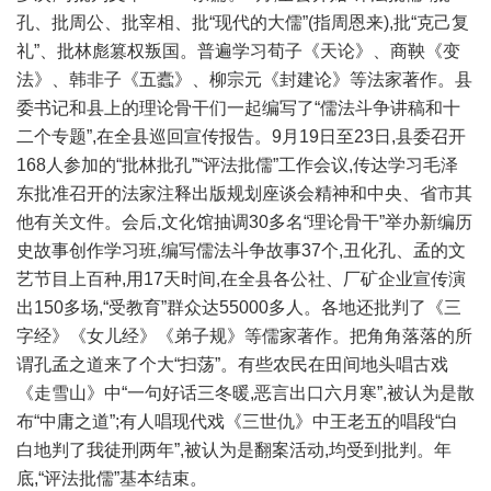
孔、批周公、批宰相、批“现代的大儒”(指周恩来),批“克己复
礼”、批林彪篡权叛国。普遍学习荀子《天论》、商鞅《变
法》、韩非子《五蠹》、柳宗元《封建论》等法家著作。县
委书记和县上的理论骨干们一起编写了“儒法斗争讲稿和十
二个专题”,在全县巡回宣传报告。9月19日至23日,县委召开
168人参加的“批林批孔”“评法批儒”工作会议,传达学习毛泽
东批准召开的法家注释出版规划座谈会精神和中央、省市其
他有关文件。会后,文化馆抽调30多名“理论骨干”举办新编历
史故事创作学习班,编写儒法斗争故事37个,丑化孔、孟的文
艺节目上百种,用17天时间,在全县各公社、厂矿企业宣传演
出150多场,“受教育”群众达55000多人。各地还批判了《三
字经》《女儿经》《弟子规》等儒家著作。把角角落落的所
谓孔孟之道来了个大“扫荡”。有些农民在田间地头唱古戏
《走雪山》中“一句好话三冬暖,恶言出口六月寒”,被认为是散
布“中庸之道”;有人唱现代戏《三世仇》中王老五的唱段“白
白地判了我徒刑两年”,被认为是翻案活动,均受到批判。年
底,“评法批儒”基本结束。