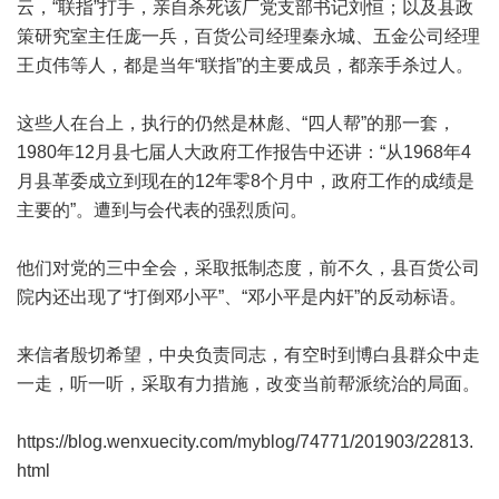
云，“联指”打手，亲自杀死该厂党支部书记刘恒；以及县政
策研究室主任庞一兵，百货公司经理秦永城、五金公司经理
王贞伟等人，都是当年“联指”的主要成员，都亲手杀过人。
这些人在台上，执行的仍然是林彪、“四人帮”的那一套，
1980年12月县七届人大政府工作报告中还讲：“从1968年4
月县革委成立到现在的12年零8个月中，政府工作的成绩是
主要的”。遭到与会代表的强烈质问。
他们对党的三中全会，采取抵制态度，前不久，县百货公司
院内还出现了“打倒邓小平”、“邓小平是内奸”的反动标语。
来信者殷切希望，中央负责同志，有空时到博白县群众中走
一走，听一听，采取有力措施，改变当前帮派统治的局面。
https://blog.wenxuecity.com/myblog/74771/201903/22813.
html