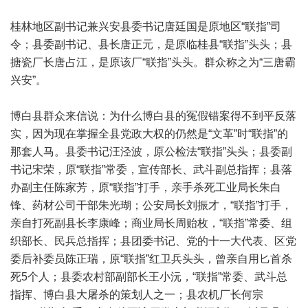
桂林地区副书记兼兴安县委书记唐廷国是原地区“联指”司
令；县委副书记、县长唐正元，是原临桂县“联指”头头；县
搪瓷厂长唐占江，是原该厂“联指”头头。群众称之为“三唐霸
兴安”。
博白县群众来信说：为什么博白县的冤假错案得不到平反落
实，因为现在掌握全县党政大权的仍然是“文革”时“联指”的
那套人马。县委书记汪泾波，原公检法“联指”头头；县委副
书记宋荣，原“联指”常委，宣传部长、武斗副总指挥；县落
办副主任陈家芳，原“联指”打手，亲手杀死工业局长朱白
锋、药材公司干部朱光瑚；公安局长刘振才，“联指”打手，
亲自打死副县长李康峰；商业局长周贻枚，“联指”常委、组
织部长、民兵总指挥；县团委书记、党的十一大代表、区党
委后补委员陈正瑞，原“联指”红卫兵头头，曾亲自用匕首杀
死5个人；县委农村部副部长王小沅，“联指”常委、武斗总
指挥、博白县大屠杀的策划人之一；县农机厂长何宗