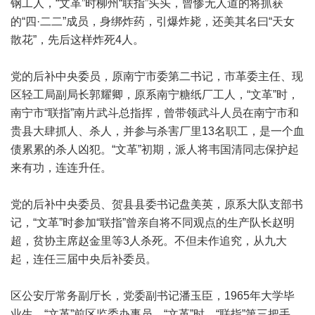
钢工人，“文革”时柳州“联指”头头，曾惨无人道的将抓获
的“四·二二”成员，身绑炸药，引爆炸毙，还美其名曰“天女
散花”，先后这样炸死4人。
党的后补中央委员，原南宁市委第二书记，市革委主任、现
区轻工局副局长郭耀卿，原系南宁糖纸厂工人，“文革”时，
南宁市“联指”南片武斗总指挥，曾带领武斗人员在南宁市和
贵县大肆抓人、杀人，并参与杀害厂里13名职工，是一个血
债累累的杀人凶犯。“文革”初期，派人将韦国清同志保护起
来有功，连连升任。
党的后补中央委员、贺县县委书记盘美英，原系大队支部书
记，“文革”时参加“联指”曾亲自将不同观点的生产队长赵明
超，贫协主席赵金里等3人杀死。不但未作追究，从九大
起，连任三届中央后补委员。
区公安厅常务副厅长，党委副书记潘玉臣，1965年大学毕
业生，“文革”前区监委办事员，“文革”时，“联指”第三把手，