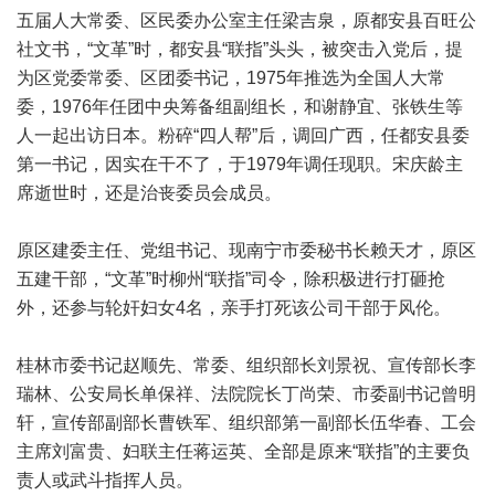
五届人大常委、区民委办公室主任梁吉泉，原都安县百旺公
社文书，“文革”时，都安县“联指”头头，被突击入党后，提
为区党委常委、区团委书记，1975年推选为全国人大常
委，1976年任团中央筹备组副组长，和谢静宜、张铁生等
人一起出访日本。粉碎“四人帮”后，调回广西，任都安县委
第一书记，因实在干不了，于1979年调任现职。宋庆龄主
席逝世时，还是治丧委员会成员。
原区建委主任、党组书记、现南宁市委秘书长赖天才，原区
五建干部，“文革”时柳州“联指”司令，除积极进行打砸抢
外，还参与轮奸妇女4名，亲手打死该公司干部于风伦。
桂林市委书记赵顺先、常委、组织部长刘景祝、宣传部长李
瑞林、公安局长单保祥、法院院长丁尚荣、市委副书记曾明
轩，宣传部副部长曹铁军、组织部第一副部长伍华春、工会
主席刘富贵、妇联主任蒋运英、全部是原来“联指”的主要负
责人或武斗指挥人员。