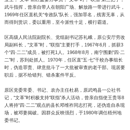
武斗指挥，曾亲自带人在朝阳广场、解放路一带进行武斗，
1969年任区直机关“专政队”队长，强加罪名，残害无辜，从
而得到赏识，委以重用，至今派性十足，横行霸道。
区高级人民法院副院长、党组副书记苏礼峨，原公安厅劳改
局副科长，“文革”时，“联指”主要打手，1967年6月，抓获3
个“四·二二”成员，被打死1人。1968年8月，南宁围剿“四·二
二”时，苏到处抓人。1970年，任区直“五·七”干校办事组长
时，伪造罪责、肆意批斗了一大批被审查的老干部。现居要
职后，据不给错判、错杀案件平反。
原区党委常委、书记、农办主任杜易，原武鸣县一公社书
记，“文革”时积极支持“联指”杀人活动，曾亲自指使王贵等8
人将持“四·二二”观点的县长邓维祚同志打死，还伪造自杀现
场，被邓妻揭破。因群众反映强烈，于1980年调任梧州地
委书记。