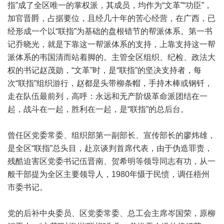
指”成了全区唯一的掌权派，其成员，均作为“文革”“功臣”，
加官晋爵，占据要位，且经几十年的苦心经营，在广西，已
经形成一个以“联指”为基础的盘根错节的帮派体系。第一书
记乔晓光，就是下靠这一帮派体系的支持，上靠支持这一帮
派体系的韦国清而站着脚的。主管全区组织、纪检、政法大
权的书记赵茂勋，“文革”时，是“联指”的坚决支持者，每
次“联指”组织游行，赵都是头带柳条帽，手持木棒或钢钎，
走在队伍最前列，高呼：永远和无产阶级革命派团结在一
起，战斗在一起，胜利在一起，是“联指”的总后台。
曾任区党委常委、组织部第一副部长、宣传部长的廖炜雄，
是全区“联指”总头目，赴京谈判首席代表，由于伪造罪责，
残酷迫害区党委书记伍晋南、贺希明等领导同志有功，从一
般干部提为全区主要领导人，1980年慑于民愤，调任梧州
市委书记。
党的后补中央委员、区党委常委、总工会主席岑国荣，原柳