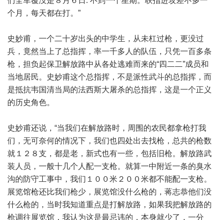
们全军覆没是８月６日. 不到一个星期。联指进攻差不多一
个月，每天都在打。”
史妙甫，一个二十岁出头的中学生，从未杠过枪，更没过
兵，竟然当上了总指挥，率一千多人的队伍，只凭一百多条
枪，担负起保卫解放路中从各处逃难而来的“四二二”成员和
当地居民。史妙甫这个总指挥，不是派性武斗的总指挥，而
是抵抗韦国清当局的法西斯大屠杀的总指挥，这是一个正义
的历史角色。
史妙甫还说，“当我们在解放路时，周围的农民都拿枪打我
们，无可奈何的情况下，我们也四处出去找枪，总共的枪数
就１２８支，都是老，新式也有一些，包括旧枪。解放路武
装人员，一般十几个人配一支枪。就算一中附近一条的臭水
沟的防守工事中，我们１００米２００米都不能配一支枪。
展览馆枪还比我们枪少，展览馆没什么枪的，蒋志恭他们没
什么枪的，当时我知道重点是打解放路，如果我把解放路的
枪调往展览馆，我认为这是最忌讳的，本身就少了，一分