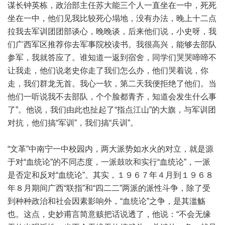
谋长钟英栋，政治部主任苏大能三个人一直坐在一中，死死
坐在一中，他们见我比较死心塌地，没有办法，晚上十二点
拉我去军训团团部谈心，晚晚谈，后来他们说，小史呀，我
们广西军区推荐你去军事院校读书。我很高兴，能够去部队
参军，我就答应了。谁知道一返到宿舍，同学们哭哭啼啼不
让我走，他们说老史你走了我们怎么办，他们哭着说，你
走，我们群龙无首。我心一软，第二天我便拒绝了他们。当
他们一听说我不去部队，个个脸都青齐，知道会发生什么事
了”。他说，我们由此也扯起了“指点江山”的大旗，与军训团
对抗，他们搞“军训”，我们搞“兵训”。
“文革”中南宁一中校园内，两大派势如水火的对立，就是源
于对“血统论”的不同态度，一派鼓吹和实行“血统论”，一派
是否定和反对“血统论”。其实，１９６７年４月到１９６８
年８月期间广西“联指”和“四二二”两派的派性斗争，除了受
到种种政治和社会因素影响外，“血统论”之争，是其滥觞
也。这点，史妙甫言简意赅把话说透了，他说：“不会无缘