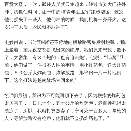
百货大楼，一吹，武装人员就云集起来，经过市委大门往外
冲，我抓住时间，让一中的和‘青年近卫军’跑步增援。这次
他们损失了一些人，他们冲的时候，我们机枪一齐开火。这
次冲了以后，农民就不敢冲了”。
史妙甫说，当时“联指”还不停地向解放路密集发射炮弹，“晚
上坐着，望见夜空都是飞出来的砲弹。我们原来想数，数不
了，太密集，有３７炮的，也有迫击炮”。他说：“出动部队
前，他们做了一件很不人性的事情，用小炸药包，送大炸药
包，５０公斤大炸药包，炸解放路，那平房一片一片地倒
下。这个打法是越南战场带回来的”
“打到8月初，我识为不可能再顶下去了，因为联指的炸药包
太厉害了，一日几十个，五十公斤的炸药包，老百姓死得太
凄凉了，所以，我就打算放弃了，宁可死一百多人，拿枪的
人，等解放路没有枪声，他们就不会扔炸药包了。”