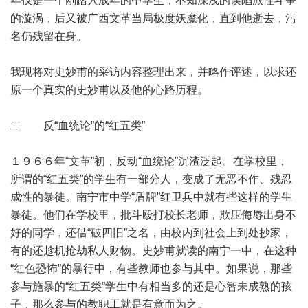
年仅是一个刚踏入成年的中学生，不知深浅的误陷派性斗争
的漩涡，后又被广西文革当局极度妖魔化，直到他逝去，污
名仍残留在身。
我现将对史妙甫的采访内容整理出来，并略作评述，以求还
原一个真实的史妙甫以及他的心路历程。
二 反“血统论”的“红五类”
１９６６年“文革”初，反动“血统论”沉渣泛起。在学校里，
所谓的“红五类”的学生有一部分人，变成了无恶不作、残忍
成性的暴徒。南宁市中学“盾牌”红卫兵中就有些这样的学生
暴徒。他们在学校里，批斗殴打校长老师，欺压侮辱出身不
好的同学，还借“破四旧”之名，由校内到社会上到处抄家，
有的还趁机抢劫私人财物。史妙甫就读的南宁一中，在这种
“红色恐怖”的暴行中，有些教师也参与其中。如果说，那些
参与施暴的“红五类”学生中有相当多的还是心智未成熟的孩
子，那么参与的教职工就是有意而为之。