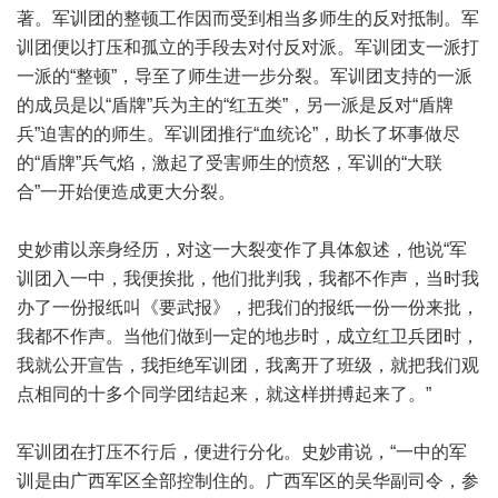
著。军训团的整顿工作因而受到相当多师生的反对抵制。军
训团便以打压和孤立的手段去对付反对派。军训团支一派打
一派的“整顿”，导至了师生进一步分裂。军训团支持的一派
的成员是以“盾牌”兵为主的“红五类”，另一派是反对“盾牌
兵”迫害的的师生。军训团推行“血统论”，助长了坏事做尽
的“盾牌”兵气焰，激起了受害师生的愤怒，军训的“大联
合”一开始便造成更大分裂。
史妙甫以亲身经历，对这一大裂变作了具体叙述，他说“军
训团入一中，我便挨批，他们批判我，我都不作声，当时我
办了一份报纸叫《要武报》，把我们的报纸一份一份来批，
我都不作声。当他们做到一定的地步时，成立红卫兵团时，
我就公开宣告，我拒绝军训团，我离开了班级，就把我们观
点相同的十多个同学团结起来，就这样拼搏起来了。”
军训团在打压不行后，便进行分化。史妙甫说，“一中的军
训是由广西军区全部控制住的。广西军区的吴华副司令，参