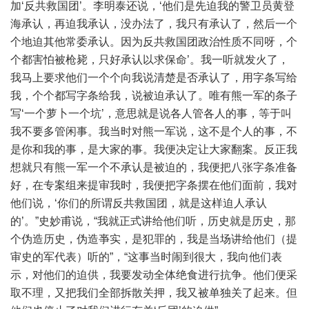
加‘反共救国团’。李明泰还说，‘他们是先迫我的警卫员黄登
海承认，再迫我承认，没办法了，我只有承认了，然后一个
个地迫其他常委承认。因为反共救国团政治性质不同呀，个
个都害怕被枪毙，只好承认以求保命’。我一听就发火了，
我马上要求他们一个个向我说清楚是否承认了，用字条写给
我，个个都写字条给我，说被迫承认了。唯有熊一军的条子
写‘一个萝卜一个坑’，意思就是说各人管各人的事，等于叫
我不要多管闲事。我当时对熊一军说，这不是个人的事，不
是你和我的事，是大家的事。我便决定让大家翻案。反正我
想就只有熊一军一个不承认是被迫的，我便把八张字条准备
好，在专案组来提审我时，我便把字条摆在他们面前，我对
他们说，‘你们的所谓反共救国团，就是这样迫人承认
的’。”史妙甫说，“我就正式讲给他们听，历史就是历史，那
个伪造历史，伪造亊实，是犯罪的，我是当场讲给他们（提
审史的军代表）听的”，“这事当时闹到很大，我向他们表
示，对他们的迫供，我要发动全体绝食进行抗争。他们便采
取不理，又把我们全部拆散关押，我又被单独关了起来。但