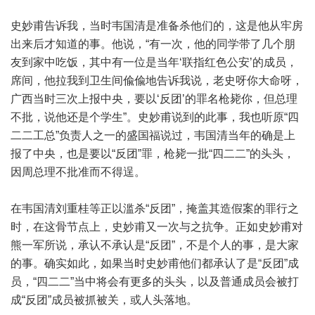
史妙甫告诉我，当时韦国清是准备杀他们的，这是他从牢房
出来后才知道的事。他说，“有一次，他的同学带了几个朋
友到家中吃饭，其中有一位是当年‘联指红色公安’的成员，
席间，他拉我到卫生间偸偸地告诉我说，老史呀你大命呀，
广西当时三次上报中央，要以‘反团’的罪名枪毙你，但总理
不批，说他还是个学生”。史妙甫说到的此事，我也听原“四
二二工总”负责人之一的盛国福说过，韦国清当年的确是上
报了中央，也是要以“反团”罪，枪毙一批“四二二”的头头，
因周总理不批准而不得逞。
在韦国清刘重桂等正以滥杀“反团”，掩盖其造假案的罪行之
时，在这骨节点上，史妙甫又一次与之抗争。正如史妙甫对
熊一军所说，承认不承认是“反团”，不是个人的事，是大家
的事。确实如此，如果当时史妙甫他们都承认了是“反团”成
员，“四二二”当中将会有更多的头头，以及普通成员会被打
成“反团”成员被抓被关，或人头落地。