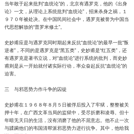
当年敢于起来批判“血统论”的，北京有遇罗克，他的《出身
论》一文，从理论上系统批判“血统论”，招来杀身之祸，１
９７０年被处决。在中国民间社会中，遇罗克被誉为中国当
代思想解放的“普罗米修土”。
史妙甫应是与遇罗克同时期起来反抗“血统论”的最早一批“叛
逆者”，不同的是遇罗克是“黑五类”，史妙甫是“红五类”，还
有遇罗克是著书立说，对“血统论”进行系统的批判，而史妙
甫则是从一开始就付诸实际行动，率众奋起反抗“血统论”的
迫害。
三 与邪恶势力作斗争的囚徒
史妙甫在１９６８年８月５日被俘后投入了牢狱，整整被关
押十年，在广西文革当局的监狱中，受尽折磨和凌辱。但十
年暗无天日的生活，没有消磨了他的不屈意志。他不止一次
与蹂躏他们的韦国清帮派邪恶势力进行抗争。其中，他给我