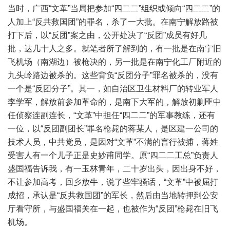
当时，广西“文革”当局把参加“四二二”组织或倾向“四二二”的
人加上“反共救国团”的罪名，杀了一大批。在南宁解放路被
打下后，以“反团”案之由，公开处决了“反团”成员有好几
批，达几十人之多。就笔者所了解到的，有一批是在南宁旧
飞机场（南湖边）被枪决的，另一批是在南宁化工厂附近的
九头岭路边被杀的。这些背负“反团分子”罪名被杀的，没有
一个是“反团分子”。其一，如自治区卫生材料厂的转业军人
李学军，解放前参加革命的，是南下大军的，解放初剿匪中
任侦察连副连长，“文革”中担任“四二二”的军事教练，还有
一位，以“反团副团长”罪名枪毙的蒋某人，是区建一公司的
技术人员，中共党员，是因对“文革”不满的言行被捕，蒋姓
受害人有一个儿子正是史妙甫同学。原“四二二工总”负责人
盛国福告诉我，有一玉林青年，二十岁出头，因出身不好，
不让参加高考，回乡放牛，说了些牢骚话，“文革”中被屈打
成招，承认是“反共救国团”的军长，然后由当地转押到公安
厅看守所，与盛国福关在一起，也被作为“反团”枪毙在旧飞
机场。