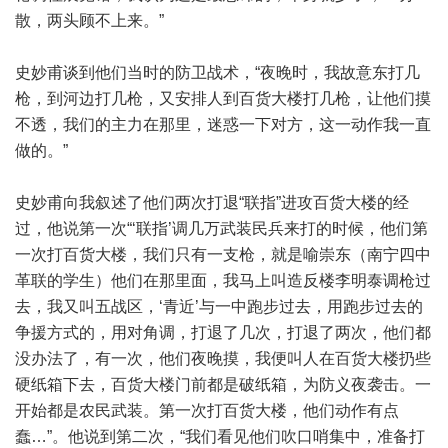
散，两头顾不上来。”
史妙甫谈到他们当时的防卫战术，“夜晚时，我故意东打几
枪，到河边打几枪，又安排人到百货大楼打几枪，让他们摸
不透，我们的主力在那里，迷惑一下对方，这一动作我一直
做的。”
史妙甫向我叙述了他们两次打退“联指”进攻百货大楼的经
过，他说第一次“‘联指’调几万武装民兵来打的时候，他们第
一次打百货大楼，我们只有一支枪，就是喻崇东（南宁四中
革联的学生）他们在那里面，我马上叫造反楼李明泰调枪过
去，我又叫五战区，‘青近’与一中跑步过去，用跑步过去的
争援方式的，用对角调，打退了几次，打退了两次，他们都
没办法了，有一次，他们夜晚摸，我便叫人在百货大楼扔些
硬纸箱下去，百货大楼门前都是破纸箱，为防义夜袭击。一
开始都是农民武装。第一次打百货大楼，他们动作有点
蠢…”。他说到第二次，“我们看见他们吹口哨集中，准备打