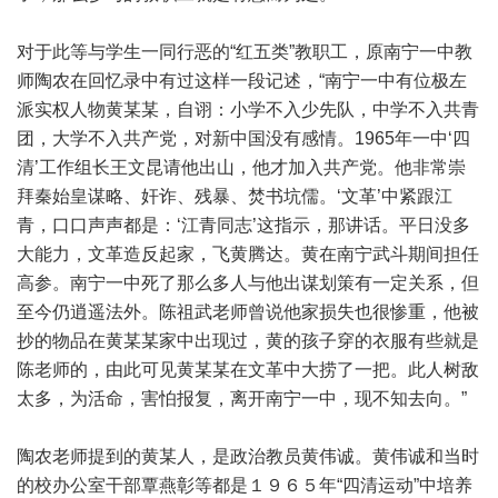
对于此等与学生一同行恶的“红五类”教职工，原南宁一中教
师陶农在回忆录中有过这样一段记述，“南宁一中有位极左
派实权人物黄某某，自诩：小学不入少先队，中学不入共青
团，大学不入共产党，对新中国没有感情。1965年一中‘四
清’工作组长王文昆请他出山，他才加入共产党。他非常崇
拜秦始皇谋略、奸诈、残暴、焚书坑儒。‘文革’中紧跟江
青，口口声声都是：‘江青同志’这指示，那讲话。平日没多
大能力，文革造反起家，飞黄腾达。黄在南宁武斗期间担任
高参。南宁一中死了那么多人与他出谋划策有一定关系，但
至今仍逍遥法外。陈祖武老师曾说他家损失也很惨重，他被
抄的物品在黄某某家中出现过，黄的孩子穿的衣服有些就是
陈老师的，由此可见黄某某在文革中大捞了一把。此人树敌
太多，为活命，害怕报复，离开南宁一中，现不知去向。”
陶农老师提到的黄某人，是政治教员黄伟诚。黄伟诚和当时
的校办公室干部覃燕彰等都是１９６５年“四清运动”中培养