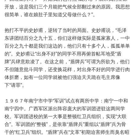
开放，这是我们三个月能把气候全部翻过来的原因。我思想
很简单，谁在娘肚子里知道父母做什么？”。
抱打不平的史妙甫，逆转了当时的局面。史妙甫说，“毛泽
东讲团结百分之九十五，你们这样做实际是孤家寡人，一中
百分之九十都是我们这边的，他们只有十多个人，孤孤单单
的”。史妙甫让“出身不好”的同学不用再俯首帖耳地受“盾
牌”兵肆意欺凌了。在这之前，“盾牌兵”可谓为所欲为，他们
不但随意批斗同学，还变换花样，对出身不好的同学进行肉
体折磨，如有一位同学就被他们强迫天天跪在毛主席像
下“请罪”。
１９６７年南宁市中学“军训”试点有两所中学：南宁一中和
南宁四中。广西军区派出阵容庞大的军训团进驻这两间学
校。军训团进校的第一大事是整顿红卫兵组织，实现“大联
合”。军训团的“整顿”，是依靠“盾牌兵”重组以“盾牌”兵为骨
干的“红卫兵”组织。“盾牌”兵在“文革”初期迫害师生而臭名昭