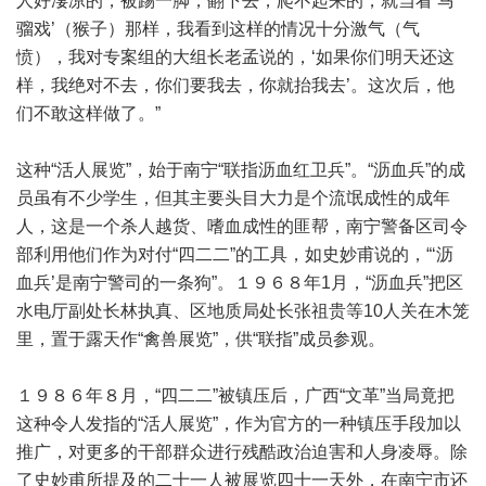
人好凄凉的，被踢一脚，翻下去，爬不起来的，就当看‘马
骝戏’（猴子）那样，我看到这样的情况十分激气（气
愤），我对专案组的大组长老孟说的，‘如果你们明天还这
样，我绝对不去，你们要我去，你就抬我去’。这次后，他
们不敢这样做了。”
这种“活人展览”，始于南宁“联指沥血红卫兵”。“沥血兵”的成
员虽有不少学生，但其主要头目大力是个流氓成性的成年
人，这是一个杀人越货、嗜血成性的匪帮，南宁警备区司令
部利用他们作为对付“四二二”的工具，如史妙甫说的，“‘沥
血兵’是南宁警司的一条狗”。１９６８年1月，“沥血兵”把区
水电厅副处长林执真、区地质局处长张祖贵等10人关在木笼
里，置于露天作“禽兽展览”，供“联指”成员参观。
１９８６年８月，“四二二”被镇压后，广西“文革”当局竟把
这种令人发指的“活人展览”，作为官方的一种镇压手段加以
推广，对更多的干部群众进行残酷政治迫害和人身凌辱。除
了史妙甫所提及的二十一人被展览四十一天外，在南宁市还