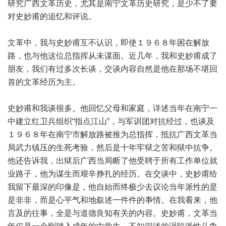
研究广西文革历史，尤其是南宁文革历史研究，是少不了要
对史妙甫的追忆和评说。
文革中，我与史妙甫互不认识，即使１９６８年困在解放
路，也与他这位总指挥从未谋面。近几年，我和史妙甫成了
朋友，我们有过多次长谈，交谈内容自然是他在那场不堪回
首的文革经历为主。
史妙甫和我谈很多。他回忆父母和家庭，详述当年在南宁一
中建立红卫兵组织“指点江山”，与军训团对抗经过，也谈及
１９６８年在南宁市解放路被推为总指挥，抵抗广西文革当
局武力镇压的生死考验，然后是十年牢狱之苦和狱中抗争。
他还告诉我，出狱后广西当局断了他受聘于所有工作单位就
业路子，他为谋生而艰辛挣扎的经历。在交谈中，史妙甫给
我留下最深的印像是，他自始而终极少去议论当年派性的是
是非非，而是心平气和地叙述一件件的亊情。在我看来，他
言及的往事，全是与道德良知有关的内容。史妙甫，文革当