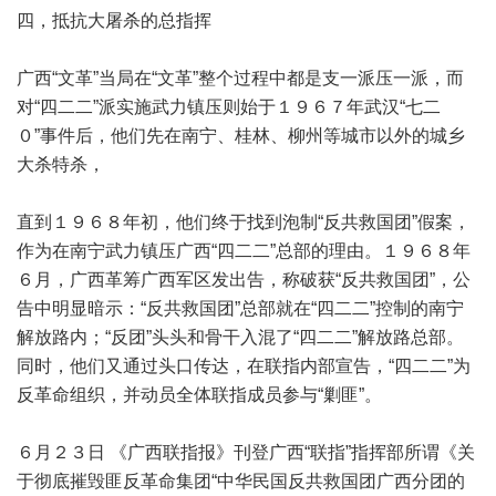
四，抵抗大屠杀的总指挥
广西“文革”当局在“文革”整个过程中都是支一派压一派，而
对“四二二”派实施武力镇压则始于１９６７年武汉“七二
０”事件后，他们先在南宁、桂林、柳州等城市以外的城乡
大杀特杀，
直到１９６８年初，他们终于找到泡制“反共救国团”假案，
作为在南宁武力镇压广西“四二二”总部的理由。１９６８年
６月，广西革筹广西军区发出告，称破获“反共救国团”，公
告中明显暗示：“反共救国团”总部就在“四二二”控制的南宁
解放路内；“反团”头头和骨干入混了“四二二”解放路总部。
同时，他们又通过头口传达，在联指内部宣告，“四二二”为
反革命组织，并动员全体联指成员参与“剿匪”。
６月２３日 《广西联指报》刊登广西“联指”指挥部所谓《关
于彻底摧毁匪反革命集团“中华民国反共救国团广西分团的