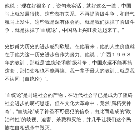
他说：“现在好很多了，说句老实话，就好这么一些，中国
马上就发展很快。这些都有关系。不再提阶级斗争，和谐气
氛马上发生。这些我是深有体会的。就是我们抹掉了阶级斗
争，就是抹掉了‘血统论’，中国马上兴旺发达起来了。”
史妙甫为历史的进步感到欣慰。在他看来，他的人生价值就
在于他为这一历史进步曾作为努力。他说，“广西１９６８
年的教训，那就是‘血统论’和阶级斗争，中国永远不能再搞
这套，那怕变相也不能再搞。我一辈子最大的教训…就是我
不认同（血统论）”。
“血统论”是封建社会的产物，在近代社会早已是成为了阻碍
社会进步的腐朽思想。但在文化大革命中，竟然“腐朽变神
奇”，“血统论”成了神圣不可侵犯的信条，由此而造成的“政
治种姓”的歧视、迫害、杀戮和灭绝，并几乎让我们这个民
族在自相残杀中毁灭。