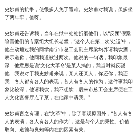
史妙甫的抗争，使很多人免于遭难。史妙甫对我说，虽多坐
了两年牢，值呀。
史妙甫还告诉我，当年在狱中处处折磨他们，以“反团”假案
陷害他们的专案组大组长老孟，“这个人在第二次‘处遗’中，
他主动通过我的同学南宁市总工会副主席梁均养请我饮酒，
表示道歉，他同我道歉过两次。他说的一句话，我印象最
深，他意思是说‘文化大革命’是某人搞的，我当时就反驳
他，我说对于我史妙甫来说，某人还某人，你还你，我还
我，各人都有各人的表现，各人有各人的作为，这件事我印
象比较深，他请我饮，我不想饮，后来市总工会主席便在工
人文化宫餐厅点了菜，在他家中请我。”
史妙甫言之有理，在“文革”中，除了客观原因外，“各人有各
人的表演，各人有各人的作为”，这是与个人的秉性、价值
取向、道德与良知等内在的因素有关。