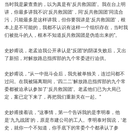
当时我是蒙查查的，以为真是有‘反共救国团’。我在台上明
讲，你最多讲我不识‘反共救国团’，同‘反共救国团’同流合
污，只能最多是这样讲我，但你要我讲是‘反共救国团’，根
本上是不可能的，我都不认识有这样一个组织存在，当时我
们被批斗的人，根本不知道反共救国团是伪造出来的”。
史妙甫说，老孟迫我公开承认是“反团”的阴谋失败后，又出
了新招，对解放路总指挥部的九个常委进行迫供。
史妙甫说，“从一中批斗会后，我先被单独关，连过问都不
过问。在我被隔离期间，‘四二二’解放路总指挥部的九个常
委都被迫承认参加了‘反共救国团’。老孟他们已为大局已
定，案已定下来了，再把我们重新关在一起。”
史妙甫接着说，“这事情，第一个告诉我的是李明泰，他
是‘九九战团’的，原是市建公司的工人。李明泰对我说，‘老
史，就你一个不知道，你手底下的常委个个都承认了参