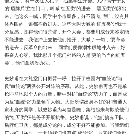
他又说，“有一次在大礼堂，召集学生开会。几个高干子女
的‘盾牌兵’拦在门口，叫喊‘红五类’的进去，‘黑五类’的滚出
来。他这么一喊，同学中小市民多，分不清‘红’‘黑’，没有具
体界限的，谁都不敢进去。这些大叫大喊的‘红五类’让我十
分反感，觉得他们很荒谬，开个大会，都要用成分来鉴定能
不能进去，我便冲上去把他们推开，大喊了一句，‘要革命
的进去，反革命的出来’，同学们便像潮水般地冲入去，好
振奋人心呀。我比那几个把门档路的人是‘更响当当的红五
类’，他们拿我没办法。”
史妙甫在大礼堂门口振臂一呼，拉开了校园内“血统论”与
反“血统论”两派公开对阵的序幕。从此，史妙甫再也不是单
枪匹马地以个人的力量，暗中对抗“血统论”势力了，而是成
为反“血统论”力量领军人物。大批所谓出身不好的和普通人
家出身的同学，以史妙甫为马首是瞻，集结起来与欺凌他们
的“红五类”狂热份子开展抗争。史妙甫说，“他们搞赤卫队，
盾牌红卫兵，都是成分论的，成分不好不能参加。当我组织
广西红卫兵时，一开始我们也有点‘成分论’，后来我们全部