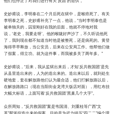
他们也停止了对我们进行有关‘反团’的迫供”。
史妙甫说，李明泰在二个月后死在狱中，是喉癌死了。有关
李明泰之死，史妙甫补充了一点，他说，“当时李明泰也是
被单独关的，囚室刚好在我的后面，他就不停地对我
说，‘老史，我要走呀’。他的喉咙好声沙了，不久听说他死
了，我到现在都不知道当时他是被整死，还是病死的。黄登
海得早早释放，当公安员，后来在公安局工作。他帮他们做
了假案，得立功。就为这件事，而我被多关了两年多。”
史妙甫说，“后来，我从监狱出来后，才知‘反共救国团’是先
从县里造出来的，人为的造出来的。造出来以后，就到处生
硬地套，套在解放路他们认为最合适，他们打解放路以后，
在解放路路口（现在当阳街金龙湾大饭店对面），用红布挂
大幅大标语，上面写着‘反共救国团’黑巢几个大字”。
众所周知，“反共救国团”案是韦国清、刘重桂等广西“文
革”帮派揑造出来的假案，目的是为武力镇压“四二二”编个理