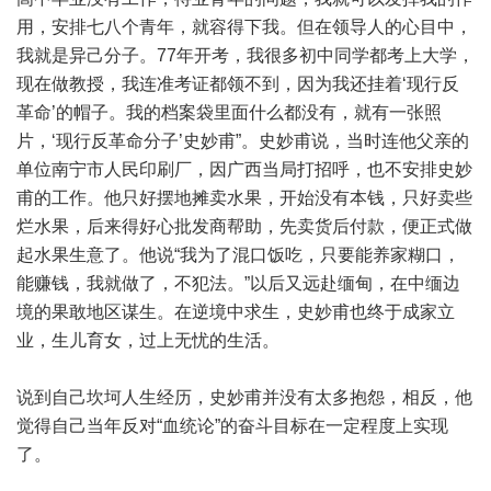
用，安排七八个青年，就容得下我。但在领导人的心目中，
我就是异己分子。77年开考，我很多初中同学都考上大学，
现在做教授，我连准考证都领不到，因为我还挂着‘现行反
革命’的帽子。我的档案袋里面什么都没有，就有一张照
片，‘现行反革命分子’史妙甫”。史妙甫说，当时连他父亲的
单位南宁市人民印刷厂，因广西当局打招呼，也不安排史妙
甫的工作。他只好摆地摊卖水果，开始没有本钱，只好卖些
烂水果，后来得好心批发商帮助，先卖货后付款，便正式做
起水果生意了。他说“我为了混口饭吃，只要能养家糊口，
能赚钱，我就做了，不犯法。”以后又远赴缅甸，在中缅边
境的果敢地区谋生。在逆境中求生，史妙甫也终于成家立
业，生儿育女，过上无忧的生活。
说到自己坎坷人生经历，史妙甫并没有太多抱怨，相反，他
觉得自己当年反对“血统论”的奋斗目标在一定程度上实现
了。