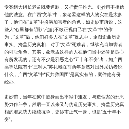
专案组大组长老孟既要道歉，又把责任推光。史妙甫不相信
他的诚意。在广西“文革”中，象老孟这样的人物实在是太多
了，他们在“文革”中扮演加害者的角色，如史妙甫所说，这
些人“心里都有阴影”,他们不敢正视自己在“文革”中的作
为，“文革”后，他们好多人在“文革”反思中，企图歪曲历史
事实、掩盖历史真相、对于“文革”死难者，继续充当加害者
的可耻角色。其实，象老孟这样的人在他们当中还算是良心
有所发现的，还有不少是邪恶之心“五十年不变”者，如广西
高等法院有个“三种人”苏礼峨在前两年竟然对国外采访者说
什么，广西“文革”中“反共救国团”是真实有的，案件他有份
经办。
史妙甫，当年在狱中挺身而出率狱中难友，与造假案的邪恶
势力作斗争，然后一直以来又与伪造历史事实、掩盖历史真
相的邪恶势力继续抗争，史妙甫正气一身，也是“五十年不
变”。