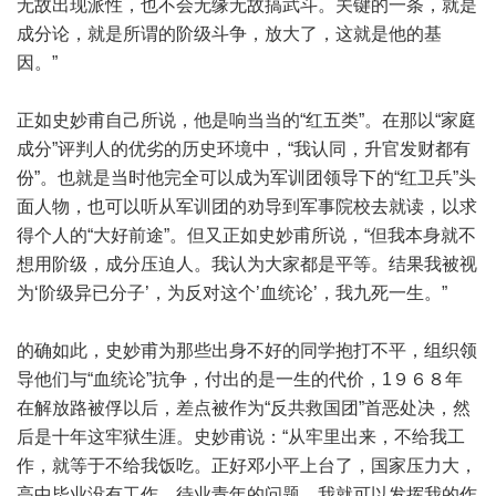
无故出现派性，也不会无缘无故搞武斗。关键的一条，就是
成分论，就是所谓的阶级斗争，放大了，这就是他的基
因。”
正如史妙甫自己所说，他是响当当的“红五类”。在那以“家庭
成分”评判人的优劣的历史环境中，“我认同，升官发财都有
份”。也就是当时他完全可以成为军训团领导下的“红卫兵”头
面人物，也可以听从军训团的劝导到军事院校去就读，以求
得个人的“大好前途”。但又正如史妙甫所说，“但我本身就不
想用阶级，成分压迫人。我认为大家都是平等。结果我被视
为‘阶级异已分子’，为反对这个’血统论’，我九死一生。”
的确如此，史妙甫为那些出身不好的同学抱打不平，组织领
导他们与“血统论”抗争，付出的是一生的代价，1９６８年
在解放路被俘以后，差点被作为“反共救国团”首恶处决，然
后是十年这牢狱生涯。史妙甫说：“从牢里出来，不给我工
作，就等于不给我饭吃。正好邓小平上台了，国家压力大，
高中毕业没有工作，待业青年的问题，我就可以发挥我的作