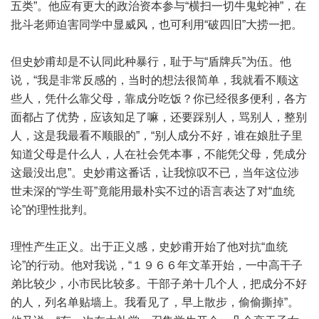
五类”。他应有更大的政治资本参与“横扫一切牛鬼蛇神”，在
批斗老师迫害同学中显威风，也可利用“破四旧”大捞一把。
但史妙甫却是不认同此种暴行，耻于与“盾牌兵”为伍。他
说，“我是非常反感的，当时的想法很简单，我就看不顺这
些人，凭什么靠父母，靠成分吃饭？你已经很多便利，各方
面都占了优势，应该知足了嘛，还要踩别人，骂别人，整别
人，这是我最看不顺眼的”，“别人成分不好，谁在娘肚子里
知道父母是什么人，人在社会凭本事，不能凭父母，凭成分
这最没出息”。史妙甫这番话，让我惊叹不已，当年这位涉
世未深的“学生哥”竟能用最朴实不过的语言表达了对“血统
论”的理性批判。
理性产生正义。出于正义感，史妙甫开始了他对抗“血统
论”的行动。他对我说，“１９６６年文革开始，一中高干子
弟比较少，小市民比较多。干部子弟十几个人，把成分不好
的人，列名单贴墙上。我看见了，早上散步，偷偷撕掉”。