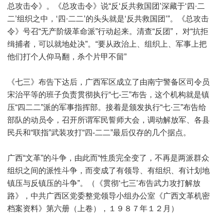
总攻击令》。《总攻击令》说“反‘反共救国团’深藏于‘四·二
二’组织之中，‘四·二二’的头头就是‘反共救国团’”。《总攻击
令》号召“无产阶级革命派”行动起来。清查“反团”， 对“抗拒
缉捕者，可以就地处决”。“要从政治上、组织上、军事上把
他们打个人仰马翻，杀个片甲不留”
《七三》布告下达后，广西军区成立了由南宁警备区司令员
宋治平等的班子负责贯彻执行“七-三”布告，这个机构就是镇
压“四二二”派的军事指挥部。接着是颁发执行“七·三”布告给
部队的动员令，召开所谓军民誓师大会，调动解放军、各县
民兵和“联指”武装攻打“四-二二”最后仅存的几个据点。
广西“文革”的斗争，由此而“性质完全变了，不再是两派群众
组织之间的派性斗争，而变成了有领导、有组织、有计划地
镇压与反镇压的斗争”。（《贯彻‘七三’布告武力攻打解放
路》，中共广西区党委整党领导小组办公室《广西文革机密
档案资料》第六册（上卷），１９８７年１２月）