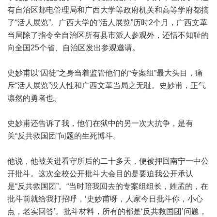
有自治区邮电管理局和广西大学等政府机关和高等学府都搞
了“活人展览”。广西大学的“活人展览”历时2个月，广西文革
当局除了指令全自治区所有县市派人参观外，还恬不知耻的
向全国25个省、自治区发出参观邀请。
史妙甫以“囚徒”之身当着监管他们的“专案组”最大头目，痛
斥“活人展览”没人性和广西文革当局之无耻。史妙甫，正气
凛然的勇者也。
史妙甫还告诉了我，他们在狱中的另一次大抗争，是有
关“反共救国团”问题的生死博斗。
他说，他被关进看守所后的二十多天，便被押回南宁一中公
开批斗。这次全校公开批斗大会目的是要迫我公开承认
是“反共救国团”。“当时陪我回去的专案组组长，姓孟的，在
批斗前就给我打招呼，‘史妙甫呀，人家今日批斗你，小心
点，老实回答’。批斗材料，所有的都是‘反共救国团’问题，