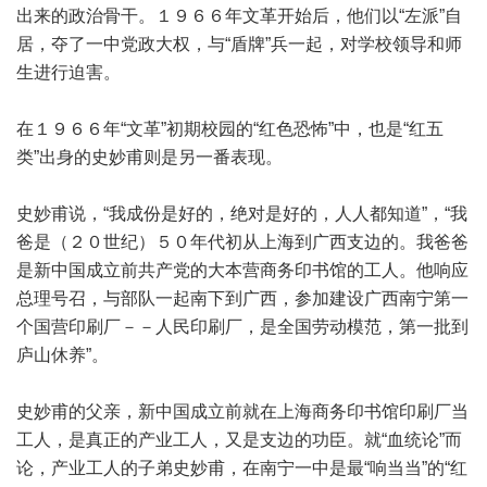
出来的政治骨干。１９６６年文革开始后，他们以“左派”自
居，夺了一中党政大权，与“盾牌”兵一起，对学校领导和师
生进行迫害。
在１９６６年“文革”初期校园的“红色恐怖”中，也是“红五
类”出身的史妙甫则是另一番表现。
史妙甫说，“我成份是好的，绝对是好的，人人都知道”，“我
爸是（２０世纪）５０年代初从上海到广西支边的。我爸爸
是新中国成立前共产党的大本营商务印书馆的工人。他响应
总理号召，与部队一起南下到广西，参加建设广西南宁第一
个国营印刷厂－－人民印刷厂，是全国劳动模范，第一批到
庐山休养”。
史妙甫的父亲，新中国成立前就在上海商务印书馆印刷厂当
工人，是真正的产业工人，又是支边的功臣。就“血统论”而
论，产业工人的子弟史妙甫，在南宁一中是最“响当当”的“红