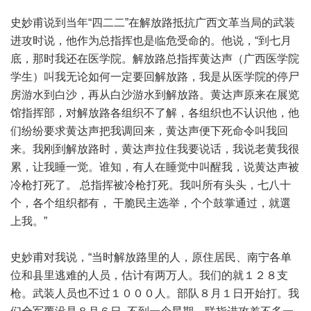
史妙甫说到当年“四二二”在解放路抵抗广西文革当局的武装
进攻时说，他作为总指挥也是临危受命的。他说，“到七月
底，那时我还在医学院。解放路总指挥黄达声（广西医学院
学生）叫我无论如何一定要回解放路，我是从医学院的停尸
房游水到白沙，再从白沙游水到解放路。黄达声原来在展览
馆指挥部，对解放路各组织不了解，各组织也不认识他，他
们纷纷要求黄达声把我调回来，黄达声便下死命令叫我回
来。我刚到解放路时，黄达声拉住我要说话，我说老黄我很
累，让我睡一觉。谁知，有人在睡觉中叫醒我，说黄达声被
冷枪打死了。 总指挥被冷枪打死。我叫所有头头，七八十
个，各个组织都有， 干脆民主选举，个个鼓掌通过，就選
上我。”
史妙甫对我说，“当时解放路里的人，原住居民、南宁各单
位和县里逃难的人员，估计有两万人。我们的就１２８支
枪。武装人员也不过１０００人。部队８月１日开始打。我