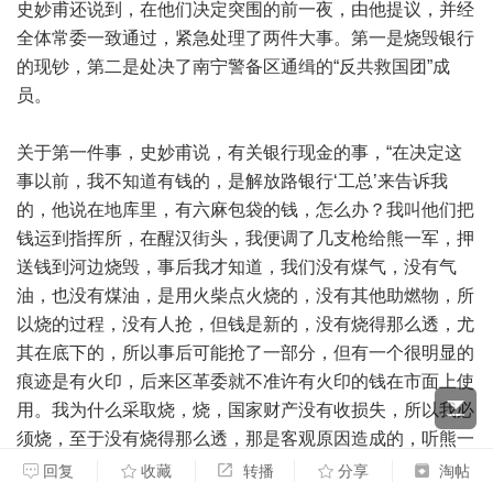
史妙甫还说到，在他们决定突围的前一夜，由他提议，并经
全体常委一致通过，紧急处理了两件大事。第一是烧毁银行
的现钞，第二是处决了南宁警备区通缉的“反共救国团”成
员。
关于第一件事，史妙甫说，有关银行现金的事，“在决定这
事以前，我不知道有钱的，是解放路银行‘工总’来告诉我
的，他说在地库里，有六麻包袋的钱，怎么办？我叫他们把
钱运到指挥所，在醒汉街头，我便调了几支枪给熊一军，押
送钱到河边烧毁，事后我才知道，我们没有煤气，没有气
油，也没有煤油，是用火柴点火烧的，没有其他助燃物，所
以烧的过程，没有人抢，但钱是新的，没有烧得那么透，尤
其在底下的，所以事后可能抢了一部分，但有一个很明显的
痕迹是有火印，后来区革委就不准许有火印的钱在市面上使
用。我为什么采取烧，烧，国家财产没有收损失，所以我必
须烧，至于没有烧得那么透，那是客观原因造成的，听熊一
军说，被抢了一部分。”不过，他很认真的说，他们动用了
回复
收藏
转播
分享
淘帖