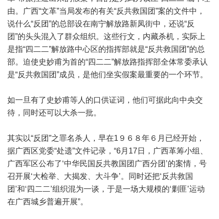
由。广西“文革”当局发布的有关“反共救国团”案的文件中，
说什么“反团”的总部设在南宁解放路新凤街中，还说“反
团”的头头混入了群众组织。这些行文，内藏杀机，实际上
是指“四二二”解放路中心区的指挥部就是“反共救国团”的总
部。迫使史妙甫为首的“四二二”解放路指挥部全体常委承认
是“反共救国团”成员，是他们坐实假案最重要的一个环节。
如一旦有了史妙甫等人的口供证词，他们可据此向中央交
待，同时还可以大杀一批。
其实以“反团”之罪名杀人，早在1９６８年６月已经开始，
据广西区党委“处遗”文件记录，“6月17日，广西革筹小组、
广西军区公布了‘中华民国反共教国团广西分团’的案情，号
召开展‘大检举、大揭发、大斗争’。同时还把‘反共救国
团’和‘四二二’组织混为一谈，于是一场大规模的‘剿匪’运动
在广西城乡普遍开展”。