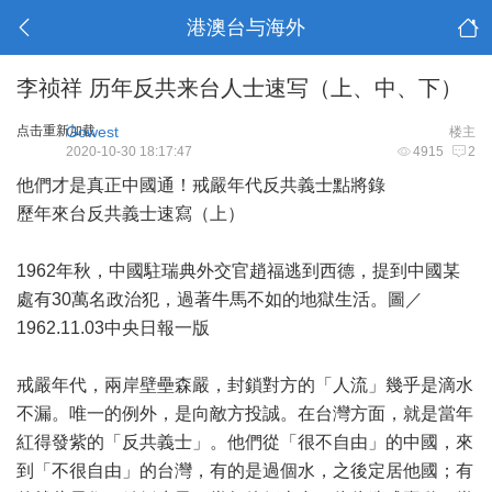
港澳台与海外
李祯祥 历年反共来台人士速写（上、中、下）
点击重新加载
Gowest
楼主
2020-10-30 18:17:47
4915
2
他們才是真正中國通！戒嚴年代反共義士點將錄
歷年來台反共義士速寫（上）
1962年秋，中國駐瑞典外交官趙福逃到西德，提到中國某
處有30萬名政治犯，過著牛馬不如的地獄生活。圖／
1962.11.03中央日報一版
戒嚴年代，兩岸壁壘森嚴，封鎖對方的「人流」幾乎是滴水
不漏。唯一的例外，是向敵方投誠。在台灣方面，就是當年
紅得發紫的「反共義士」。他們從「很不自由」的中國，來
到「不很自由」的台灣，有的是過個水，之後定居他國；有