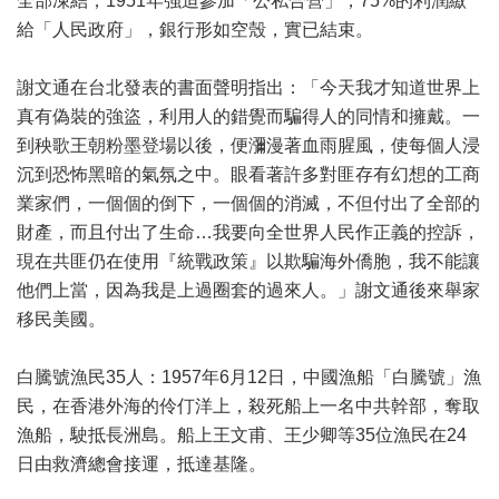
全部凍結，1951年強迫參加「公私合營」，75%的利潤繳
給「人民政府」，銀行形如空殼，實已結束。
謝文通在台北發表的書面聲明指出：「今天我才知道世界上
真有偽裝的強盜，利用人的錯覺而騙得人的同情和擁戴。一
到秧歌王朝粉墨登場以後，便瀰漫著血雨腥風，使每個人浸
沉到恐怖黑暗的氣氛之中。眼看著許多對匪存有幻想的工商
業家們，一個個的倒下，一個個的消滅，不但付出了全部的
財產，而且付出了生命…我要向全世界人民作正義的控訴，
現在共匪仍在使用『統戰政策』以欺騙海外僑胞，我不能讓
他們上當，因為我是上過圈套的過來人。」謝文通後來舉家
移民美國。
白騰號漁民35人：1957年6月12日，中國漁船「白騰號」漁
民，在香港外海的伶仃洋上，殺死船上一名中共幹部，奪取
漁船，駛抵長洲島。船上王文甫、王少卿等35位漁民在24
日由救濟總會接運，抵達基隆。