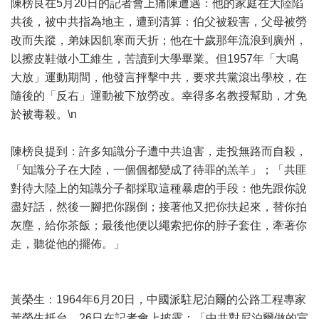
陳榜良在5月20日的記者會上痛陳遭遇：他的家庭在大陸陷
共後，被中共指為地主，遭到清算：伯父被殺害，父母被勞
改而失蹤，弟妹因飢寒而夭折；他在十歲那年流浪到廣州，
以擦皮鞋做小工維生，苦讀到大學畢業。但1957年「大鳴
大放」運動期間，他發言抨擊中共，要求共黨滾出學校，在
隨後的「反右」運動被下放勞改。幸得多名教授幫助，才免
於被毒殺。\n
陳榜良提到：許多知識分子遭中共迫害，走投無路而自殺，
「知識分子在大陸，一個個都變成了待罪的羔羊」；「共匪
對待大陸上的知識分子都採取這種暴虐的手段：他先跟你說
盡好話，然後一腳把你踢倒；接著他又把你扶起來，替你拍
灰塵，給你茶飯；最後他便以繩索把你的脖子套住，牽著你
走，聽從他的擺佈。」
黃榮生：1964年6月20日，中國派駐尼泊爾的公路工程專家
黃榮生抵台，26日在記者會上披露：「中共對尼泊爾做的宣