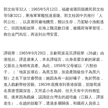
郭文桂等32人：1965年5月12日，福建省莆田縣農民郭文桂
等5家32口，乘海軍軍艦抵達基隆。郭文桂因中共推行「人
民公社」，以及莆田遍地饑荒，難以生存，乃駕駛小漁船逃
亡。但因漁船故障，在海上飄流數日後，被國府海軍發現，
救往金門烏坵，再送到台灣安置。
譚硯華：1965年9月29日，京劇荀派花旦譚硯華（26歲）由
港抵台。譚是廣東人，本名譚端言，出身喜愛京劇的家庭，
父親在上海稍有資產。為此，1958年父母被以「六類份
子」（「地富反壞右」為黑五類，加資產階級份子為黑六
類）之名下放甘肅勞改；她因為有一副好嗓子，免於勞改，
進入戲劇學校習藝。1963年底獲准到香港探親，並隨荀派
名票唐雪園深造，又拜孟小冬為師。但天天有中共特務監
視。後來因為戲緣，認識從台灣去的趙培鑫（江蘇人，譚派
老生），在趙的鼓勵下，透過多層關係，和國府人員搭上