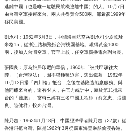
逃離中國（也是唯一駕駛民航機逃離中國）的人。10月7日
由台灣空軍接運來台。兩人共得黃金500兩。邵希彥1999年
移民美國。
劉承司：1962年3月3日，中國海軍航空兵劉承司少尉駕駛
米格15，從浙江路橋飛抵台灣桃園基地。獲得黃金1000
兩，後加入台灣空軍，官至上校，任空軍廣播電台副台長。
張國良：原為旅居印尼的華僑，1960年「被共匪騙往大
陸」（台灣說法），因不堪種種迫害，逃出鐵幕，1962年
10月12日搭「四川輪」抵台，之後在基隆造船廠服務。與
他同船來台的，還有44人，在官方統計中，屬於第11批來
台的「難胞」。當時已經有三名中國工程師（俞文忠、張國
良、陸健君）投奔台灣。
陳乃超：1963年1月18日，中國經濟學者陳乃超（37歲）從
香港飛抵台灣。陳是1962年3月從廣東海豐乘船偷渡香港。