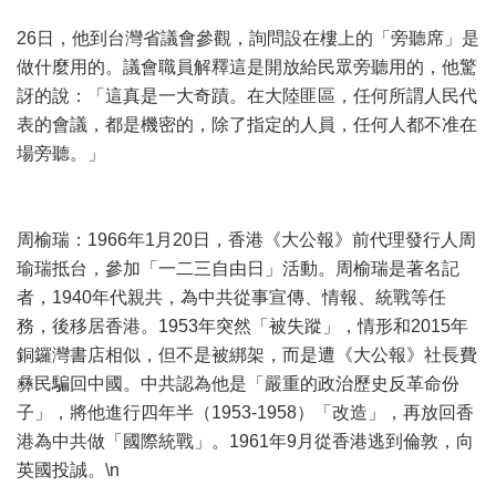
26日，他到台灣省議會參觀，詢問設在樓上的「旁聽席」是
做什麼用的。議會職員解釋這是開放給民眾旁聽用的，他驚
訝的說：「這真是一大奇蹟。在大陸匪區，任何所謂人民代
表的會議，都是機密的，除了指定的人員，任何人都不准在
場旁聽。」
周榆瑞：1966年1月20日，香港《大公報》前代理發行人周
瑜瑞抵台，參加「一二三自由日」活動。周榆瑞是著名記
者，1940年代親共，為中共從事宣傳、情報、統戰等任
務，後移居香港。1953年突然「被失蹤」，情形和2015年
銅鑼灣書店相似，但不是被綁架，而是遭《大公報》社長費
彝民騙回中國。中共認為他是「嚴重的政治歷史反革命份
子」，將他進行四年半（1953-1958）「改造」，再放回香
港為中共做「國際統戰」。1961年9月從香港逃到倫敦，向
英國投誠。\n