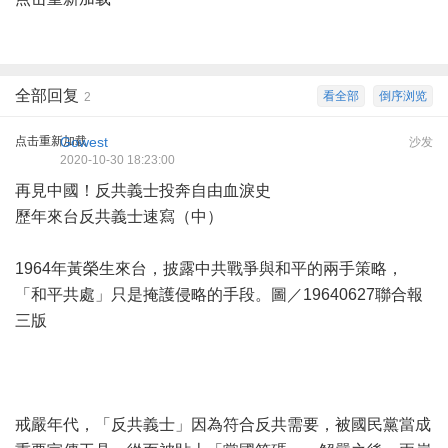
全部回复
看全部
倒序浏览
2
点击重新加载
Gowest
沙发
2020-10-30 18:23:00
再見中國！反共義士投奔自由血淚史
歷年來台反共義士速寫（中）
1964年黃榮生來台，披露中共戰爭與和平的兩手策略，
「和平共處」只是掩護侵略的手段。圖／19640627聯合報
三版
戒嚴年代，「反共義士」因為符合反共需要，被國民黨當成