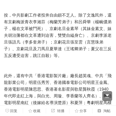
按，中共影劇工作者投奔自由頗不乏人。除了文逸民外，還
有京劇梅派青衣李湘芬（梅蘭芳弟子）和呂舜華（楊畹儂弟
子，楊在文革被鬥死）、京劇名旦金素琴（其妹金素文、妹
夫胡治藩都在文革遭到迫害，雙雙自縊身亡）、京劇李派老
旦張語凡（李多奎弟子）；京劇花旦張至雲（言慧珠弟
子）、京劇花旦及刀馬旦夏華達（王瑤卿弟子；夏父在三反
五反遭受迫害，跳江自殺）等。
此外，還有中共「香港電影製片廠」廠長趙英魂、中共「飛
龍影業公司」明星伍秀芳、香港國泰電影公司明星王金鳳、
香港電影明星陳思思、香港著名影星與歌星龔秋霞（1940
年代即走紅上海，與白光、周璇、李香蘭等人齊名）、粵語
電影明星南紅（後嫁給名導演楚原）和夏萍；粵劇明星馬棣
良（紅虹，為「紅線女」鄺健廉之女）；越劇女演員向群、
回复
收藏
转播
分享
淘帖