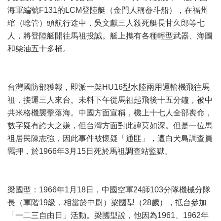
海軍編號F131的LCM登陸艇（金門人稱畚斗船），在福州
琯（唸管）頭航行途中，吳文獻三人殺死艇長甘久郎等七
人，將登陸艇開往馬祖投誠。艇上攜有各種輕型武器、海圖
和柴油五十多桶。
台灣國防部獲報，即派一架HU16型水陸兩用運輸機飛往馬
祖，接運三人來台。未料下午從馬祖起飛後十五分鐘，被中
共米格機襲擊落海。中國方面宣稱，機上十七人全部喪命，
數字疑有誇大之嫌，但台灣方面對此諱莫如深。但是一位馬
祖居民陳志強，因此事件被懷疑「通匪」，遭白犬島調查員
羈押，於1966年3月15日死於馬祖調查站監獄。
梁國型：1966年1月18日，中國空軍24師103分隊機械分隊
長（軍階19級，相當於中尉）梁國型（28歲），抵台參加
「一二三自由日」活動。梁國型說，他因為1961、1962年