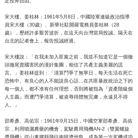
定投奔自由。
宋大樓、姜桂林：1961年5月8日，中國陸軍連級政治指導
員宋大樓（30歲）、新華社駐開羅電務員姜桂林（28
歲），歷經許多艱苦波折，在這天向台灣當局投誠。隔天在
台北的記者會上，報告投誠經過。
宋大樓說：「在我未加入匪黨之前，我並不知道它是一個徹
頭徹尾賣國害民的漢奸集團，相信了共產主義美麗的謊
言。」姜桂林提到：「清算鬥爭了無寧日，每天生活在死亡
恐怖中。有良心的人不能說良心話…在共匪暴政統治之下的
每一個人，都不准有任何理想，否則將被指為『資產階級個
人主義』而遭鬥爭清算，被凌辱得體無完膚，永遠見不得
人。」
邵希彥、高佑宗：1961年9月15日，中國空軍邵希彥、高佑
宗，利用噴灑農藥的機會，駕駛農用飛機AN-2（雙翼螺旋
槳飛機）從山東膠縣飛往南韓濟州島。成為第一次駕機成功