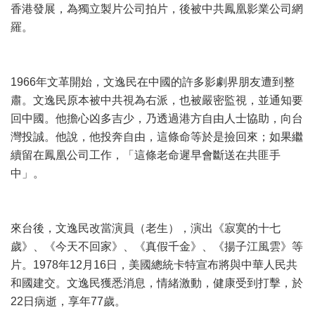
香港發展，為獨立製片公司拍片，後被中共鳳凰影業公司網
羅。
1966年文革開始，文逸民在中國的許多影劇界朋友遭到整
肅。文逸民原本被中共視為右派，也被嚴密監視，並通知要
回中國。他擔心凶多吉少，乃透過港方自由人士協助，向台
灣投誠。他說，他投奔自由，這條命等於是撿回來；如果繼
續留在鳳凰公司工作，「這條老命遲早會斷送在共匪手
中」。
來台後，文逸民改當演員（老生），演出《寂寞的十七
歲》、《今天不回家》、《真假千金》、《揚子江風雲》等
片。1978年12月16日，美國總統卡特宣布將與中華人民共
和國建交。文逸民獲悉消息，情緒激動，健康受到打擊，於
22日病逝，享年77歲。