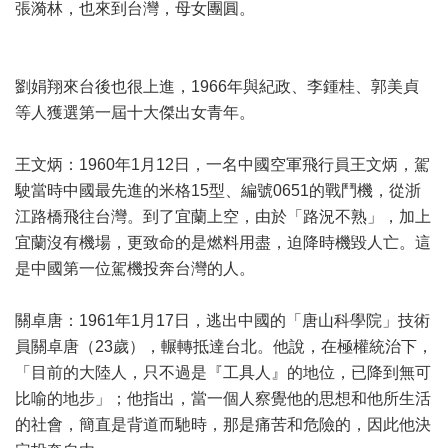
張漪林，也來到台灣，母女團圓。
劉娟翔來台後也很上進，1966年與紀政、李鍾桂、郭美貞
等人獲選第一屆十大傑出女青年。
王文炳：1960年1月12日，一名中國空軍飛行員王文炳，駕
駛當時中國最先進的米格15型、編號0651的戰鬥機，從浙
江路橋飛往台灣。到了宜蘭上空，由於「路況不熟」，加上
宜蘭沒有機場，更致命的是燃料用盡，迫降時機毀人亡。這
是中國第一位駕機投奔台灣的人。
關卓唐：1961年1月17日，逃出中國的「唐山科學院」技術
員關卓唐（23歲），輾轉抵達台北。他說，在極權統治下，
「目前的大陸人，只不過是『工具人』的地位，已降到無可
比喻的地步」；他指出，當一個人察覺他的思想和他所生活
的社會，簡直是背道而馳時，那是痛苦和危險的，因此他決