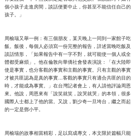
個小孩子走進房間，談話便要中止，你甚至不能信任自己的
孩子。」
周榆瑞又舉一例：有三個朋友，某天晚上一同到一家館子吃
飯。飯後，每個人必須寫一份完整的報告，詳述當晚吃飯及
談話情形，「如果報告中有一字不對，就可能使一個人或全
體都受麻煩」。他在倫敦向華僑社會發表演說：「在大陸即
使是事實，也分客觀的事實和主觀的事實。只有主觀的事實
才被共匪認為是真的事實…客觀的事實只有適合共匪的目的
時，才能成為事實。」在台灣記者會上，有人請他評論周恩
來。他說，周恩來有「說笑就笑，說哭就哭」的本領，很多
國際人士都上了他的當。又說，劉少奇一旦垮台，繼之而起
的一定是鄧小平。
周榆瑞的故事相當精彩，足以寫成專文，本文限於篇幅只能