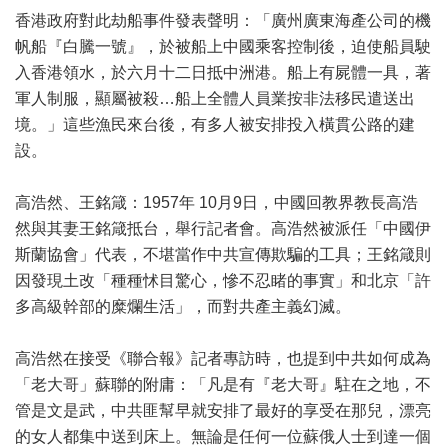
香港政府對此劫船事件發表聲明：「廣州廣東海產公司的機
帆船『白騰一號』，於被船上中國乘客控制後，迫使船員駛
入香港領水，於六月十二日抵中洲港。船上有屍體一具，著
軍人制服，顯屬被殺…船上全體人員業按非法移民遣送出
境。」這些漁民來台後，有多人被安排投入橫貫公路的建
設。
高浩然、王銘箴：1957年 10月9日，中國回教界教長高浩
然與其妻王銘箴抵台，舉行記者會。高浩然被派任「中國伊
斯蘭協會」代表，不堪當作中共宣傳欺騙的工具；王銘箴則
因發現土改「種種怵目驚心，慘不忍睹的事實」和北京「許
多高級幹部的糜爛生活」，而對共產主義幻滅。
高浩然在接受《聯合報》記者專訪時，也提到中共如何成為
「老大哥」蘇聯的附庸：「凡是有『老大哥』駐在之地，不
管是文是武，中共匪幫早就安排了最好的享受在那兒，漂亮
的女人都集中送到床上。無論是任何一位蘇俄人士到達一個