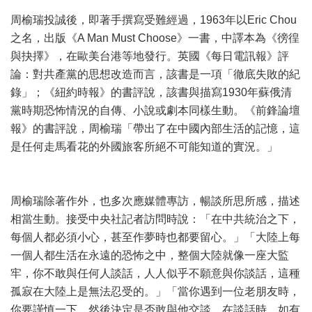
周榆瑞投誠後，即著手撰寫受難經過，1963年以Eric Chou
之名，出版《A Man Must Choose》一書，中譯本為《徬徨
與抉擇》，在歐美台港等地發行。英國《每日電訊報》評
論：對共產黨的思想改造而言，該書是一項「徹底失敗的紀
錄」；《紐約時報》的書評說，該書與描寫1930年蘇俄清
黨時期恐怖情況的自傳、小說或劇本同樣生動。《前鋒論壇
報》的書評說，周榆瑞「帶出了在中國內部生活的記憶，這
是任何走馬看花的外國旅客所絕不可能知道的實況。」
周榆瑞除著作外，也多次應媒體專訪，暢談所思所感，描述
相當生動。接受中央社記者訪問時說：「在中共統治之下，
每個人都必須小心，甚至作夢時也都要留心。」「大陸上每
一個人都生活在永遠的恐怖之中，整個大陸就像一座大監
牢，你不敢與任何人談話，人人似乎不願意與你談話，這種
孤寂在大陸上是無法忍受的。」「當你遇到一位老朋友時，
你要謹慎一下，然後決定是否敢與他交談。在談話時，如有