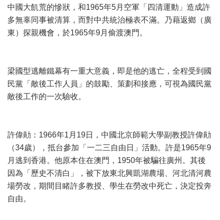
中國大飢荒的慘狀，和1965年5月空軍「四清運動」造成許
多無辜同事被清算，而對中共統治極表不滿。乃藉返鄉（廣
東）探親機會，於1965年9月偷渡澳門。
梁國型逃離鐵幕有一重大意義，即是他的逃亡，全程受到國
民黨「敵後工作人員」的鼓勵、策劃和接應，可視為國民黨
敵後工作的一次驗收。
許偉勛：1966年1月19日，中國北京師範大學副教授許偉勛
（34歲），抵台參加「一二三自由日」活動。許是1965年9
月逃到香港。他原本住在澳門，1950年被騙往廣州。其後
因為「歷史不清白」，被下放東北興凱湖農場、河北清河農
場勞改，期間目睹許多教授、學生在勞改中死亡，決定投奔
自由。