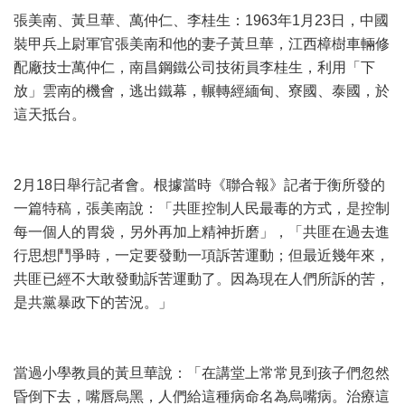
張美南、黃旦華、萬仲仁、李桂生：1963年1月23日，中國
裝甲兵上尉軍官張美南和他的妻子黃旦華，江西樟樹車輛修
配廠技士萬仲仁，南昌鋼鐵公司技術員李桂生，利用「下
放」雲南的機會，逃出鐵幕，輾轉經緬甸、寮國、泰國，於
這天抵台。
2月18日舉行記者會。根據當時《聯合報》記者于衡所發的
一篇特稿，張美南說：「共匪控制人民最毒的方式，是控制
每一個人的胃袋，另外再加上精神折磨」，「共匪在過去進
行思想鬥爭時，一定要發動一項訴苦運動；但最近幾年來，
共匪已經不大敢發動訴苦運動了。因為現在人們所訴的苦，
是共黨暴政下的苦況。」
當過小學教員的黃旦華說：「在講堂上常常見到孩子們忽然
昏倒下去，嘴唇烏黑，人們給這種病命名為烏嘴病。治療這