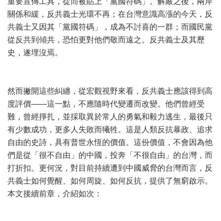
重要宣傳工具，從而被貼上「黨國符碼」。解嚴之後，兩岸
關係和緩，反共義士光環不再；在台灣意識高漲的今天，反
共義士又因其「黨國符碼」，成為不討喜的一群；而國民黨
從反共到傾共，恐怕更對他們敬而遠之。反共義士及其歷
史，遂埋沒焉。
然而撇開這些糾纏，從宏觀視野來看，反共義士應該得到高
度評價——這一點，不應隨時代變遷而改變。他們曾經受
難，曾經掙扎，並採取異於常人的勇氣和毅力逃生，最後只
有少數成功，更多人失敗而犧牲。這是人類反抗暴政、追求
自由的史詩，具有普世永恆的價值。這份價值，不會因為他
們是從「很不自由」的中國，投奔「不很自由」的台灣，而
打折扣。更何況，對目前持續遭到中國威脅的台灣而言，反
共義士如何覺醒、如何周旋、如何反抗，提供了無窮啟示。
本文接續前章，介紹如次：