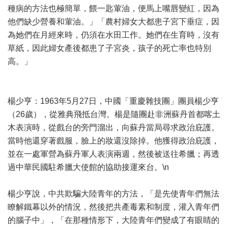
種病的方法也極簡單，餵一匙葷油，便馬上嘴唇變紅，因為
他們缺少營養和葷油。」「農村婦女大都患子宮下垂症，因
為她們在月經來時，仍須在水田工作。她們在生育時，沒有
草紙，因此婦女產後都患了子宮炎，孩子的死亡率也特別
高。」
楊少亨：1963年5月27日，中國「重慶雜技團」團員楊少亨
（26歲），從雅典飛抵台灣。楊是隨團赴非洲蘇丹首都喀土
木表演時，從戲台的旁門溜出，向蘇丹當局尋求政治庇護。
當時他還穿著戲服，臉上的妝還沒除掉。他獲得政治庇護，
並在一處軍營為蘇丹軍人表演兩週，然後被送往希臘；再透
過中華民國駐希臘大使館的協助接運來台。\n
楊少亨說，中共欺騙大陸青年的方法，「是先使青年們無法
瞭解鐵幕以外的情況，然後把共產毒素和制度，灌入青年們
的腦子中」，「在那種情形下，大陸青年們變成了有眼睛的