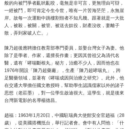
般的向被鬥爭者亂吠亂咬，毫無是非可言，更無理由可辯，
一經被鬥，即可肯定今生今世，唯有一片苦海茫茫，永無崖
岸。故每一次運動中跳樓割頸者不知凡幾。跟著就是一大批
人，被殺，被關，被管。被送去奴役，財產沒收，妻離子
散，弄到家破人亡。」
陳乃超後應聘擔任教育部專門委員，並娶台灣女子為妻。他
除了是學者、作家，還擅長作畫；更因其曾祖父為清代名
醫，遺有「哮喘斷根丸」秘方，治癒不少人，因而他也在
1976年開設「陳乃超藥廠」，生產「陳乃超哮喘丸」，跨
足醫藥領域，並著有《哮喘成因與治療之研究》。此外，他
在交通大學擔任國文教授時，幫助學生認識儒家以外的諸子
思想（老莊墨），對一位學生啟迪很大。這學生，就是後來
台灣新電影的名導楊德昌。
趙福：1963年1月20日，中國駐瑞典大使館安全官趙福（28
歲），從美國搭機抵台，舉行記者會。會中有人問他：「什