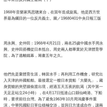
1968年音樂家馬思聰來台，在當年造成旋風。他是西方世
界最為矚目的一位反共義士。圖／19680401中央日報三版
周永興、史仲田：1966年4月21日，兩名25歲中國水手周永
興、史仲田搭機從日本抵台。周史兩人都畢業於天津體育學
院，為了逃離鐵幕，籌畫五年之久。
他們先是棄體育生涯，轉當水手；再利用工作機會，研究出
入天津的外國船舶。最後選定一艘日本貨船「大榮丸」，藏
身貨艙的夾壁牆偷渡出境，經過五天五夜的飢渴（其中第一
天足足站立24小時），在4月17日抵達山口縣仙崎港。下船
時，要求前往台灣。為了避免1963年10月周鴻慶事件重
演，中華民國駐日單位積極交涉，並與日方達成合作，讓兩