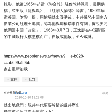
掠影。他從1965年起當《聯合報》駐倫敦特派員，長期供
稿，並出版《龍與鳳》、《紅朝人物誌》等書，1980年病
逝英國。附帶一提，周榆瑞逃出香港後，中共遷怒中國南方
影業公司經理王逸鵬，認為他與周榆瑞事件有關，據說要將
他調回中國「改造」。1963年3月7日，王逸鵬在中環鬧區
的中國銀行大樓墮樓而亡，自殺或他殺，至今成謎。
https://www.peoplenews.tw/news/9 ... e-b028-
ccab699a59bb
点击重新加载
支持
反对
点击重新加载
Gowest
板凳
2020-10-30 18:28:08
逃出地獄門：親共年代更要珍惜的反共歷史
歷年來台反共義士速寫（下）