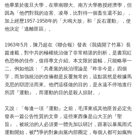
他畢業於復旦大學，在華南聯大、南方大學教授經濟學，但
因為「他們對我的迫害、凌辱，比對待一個畜生還不如」，
加上經歷1957-1958年的「大鳴大放」和「反右運動」，使
他決定「逃離匪區」。
1963年5月，陳乃超在《聯合報》發表《我撬開了竹幕》長
篇連載，對中共的極權統治做了非常精湛的剖析，是書寫紅
色恐怖的佳作，值得專文介紹。本文限於篇幅，只能略舉一
二。例如他說：「共產黨的統治理論是『昨非今是』四個
字，而加強統治的伎倆都是反覆無常的，這點當然是根據馬
克思的辯證法而來。他們這樣做的目的，是永遠不停地進行
所謂『運動』，而運動的目的是殺人掠財。」
又說：「每逢一項『運動』之前，毛澤東或其他匪首必定先
發表一篇公告性質的文章，這些東西像是山大王的『聖
旨』，被統治的人必須要一體先加以研討，跟著以暴風雨式
運動開始，被鬥爭的對象由黨內部圈定，每個人都可如瘋狗