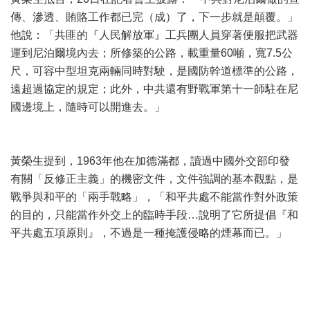
傳、滲透、賄賂工作都已完（成）了，下一步就是顛覆。」
他說：「共匪的『人民解放軍』工兵團人員穿著便服把武器
運到尼泊爾境內去；所修築的公路，載重量60噸，寬7.5公
尺，可容中型坦克兩輛同時對駛，是國防幹道標準的公路，
遠超過協定的規定；此外，中共還有野戰軍第十一師駐在尼
國邊境上，隨時可以開進去。」
黃榮生提到，1963年他在加德滿都，讀過中國外交部印發
有關「反修正主義」的機密文件，文件強調的基本觀點，是
戰爭與和平的「兩手戰略」，「和平共處不能當作對外政策
的目的，只能當作外交上的臨時手段…說明了它所提倡『和
平共處五項原則』，不過是一種掩護侵略的煙幕而已。」