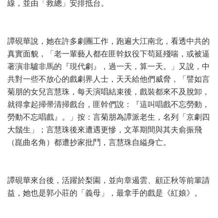
線，並由「救總」安排抵台。
譚硯華說，她在許多劇團工作，跑遍大江南北，看透中共的
真實面貌，「老一輩藝人都在匪幹奴役下苟延殘喘，或被逼
著演非驢非馬的『現代劇』，過一天，算一天。」又說，中
共對一些不放心的戲劇界人士，天天給他們威脅，「譬如言
菊朋的女兒言慧珠，每天演唱結束後，戲裝都來不及脫卸，
就得拿起掃帚清掃戲台，匪幹們說：『這叫唱戲不忘勞動，
勞動不忘唱戲』。」按：言菊朋為譚派老生，名列「京劇四
大鬚生」；言慧珠後來遭遇更慘，文革期間與其夫俞振飛
（崑曲名角）都遭抄家批鬥，言慧珠自縊身亡。
譚硯華來台後，活躍於梨園，並向章遏雲、顧正秋等前輩請
益，她也是郭小莊的「義母」，最拿手的戲是《紅娘》。