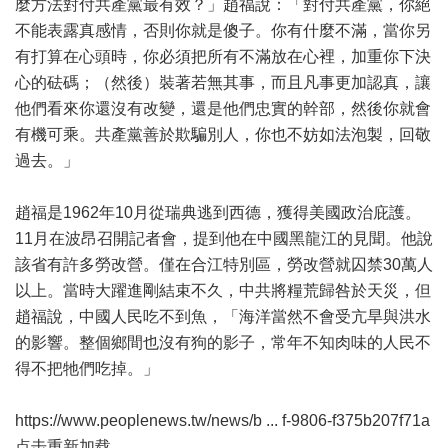
麼方法對付共產黨最有效？」趙福說：「對付共產黨，你絕
不能表露真感情，否則你就是傻子。你有什麼不滿，當你另
有打算在心頭時，你必須把所有不滿放在心裡，加重你下決
心的砝碼；（然後）裝著若無其事，而且凡事更加認真，讓
他們看來你還沒有改變，還是他們忠實的幹部，然後你就會
有機可乘。共產黨善於欺騙別人，你也不妨如法泡製，回敬
過去。」
趙福是1962年10月從瑞典逃到西德，獲得美國政治庇護。
11月在波昂召開記者會，提到他在中國黑龍江的見聞。他說
該省有許多勞改營。僅在合江特別區，勞改營就囚禁30萬人
以上。當時大躍進剛結束不久，中共將糧荒歸咎於天災，但
趙福說，中國人民吃不到魚，「海洋當然不會受亢旱與洪水
的影響。整個鄉間也沒有狗的影子，常年不知肉味的人民不
得不把牠們吃掉。」
https://www.peoplenews.tw/news/b ... f-9806-f375b207f71a
点击重新加载