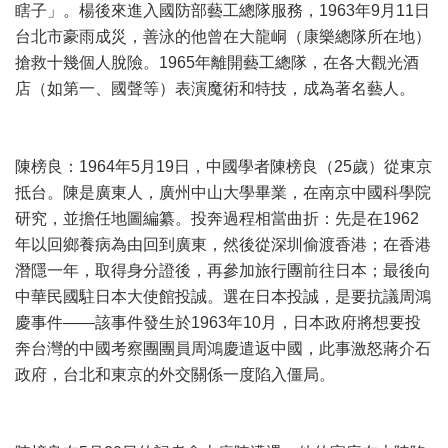
瞎子」。楊後來進入國防部藝工總隊服務，1963年9月11日
台北市豪雨成災，善泳的他曾在大龍峒（康樂總隊所在地）
搶救十幾個人脫險。1965年離開藝工總隊，在各大觀光酒
店（如第一、國聲等）表演魔術和特技，成為著名藝人。
陳榜良：1964年5月19日，中國學者陳榜良（25歲）從東京
抵台。陳是廣東人，廣州中山大學畢業，在南京中國科學院
研究，並擔任地圖編纂。投奔過程相當曲折：先是在1962
年以回鄉養病為由回到廣東，然後從深圳偷渡香港；在香港
潛隱一年，取得身分證後，再參加旅行團前往日本；最後向
中華民國駐日本大使館投誠。選在日本投誠，是要抗議周鴻
慶事件——該事件發生於1963年10月，日本政府將想要投
奔台灣的中國考察團團員周鴻慶遣返中國，此事激怒蔣介石
政府，台北和東京的外交關係一度陷入僵局。