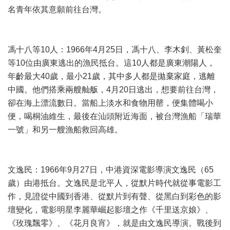
名青年依其意願前往台灣。
馮十八等10人：1966年4月25日，馮十八、李木釗、黃松奎
等10位由廣東逃出的漁民抵台。這10人都是廣東潮陽人，
年齡最大40歲，最小21歲，其中多人都是拋棄家庭，逃離
中國。他們搭乘兩艘舢舨，4月20日逃出，想要前往台灣，
卻在海上漂流數日。當船上淡水和食物用罄，便集體喝小
便，喝桐油維生，最後在汕頭附近海面，被台灣漁船「瑞華
一號」和另一艘漁船救回高雄。
文逸民：1966年9月27日，中港資深電影導演文逸民（65
歲）由港抵台。文逸民是北平人，從默片時代就從事電影工
作，見證從中國到香港、從默片到有聲、從黑白到彩色的影
壇變化，電影明星李麗華崛起影壇之作《千里送京娘》、
《玫瑰飄零》、《花月良宵》，就是由文逸民導演。戰後到