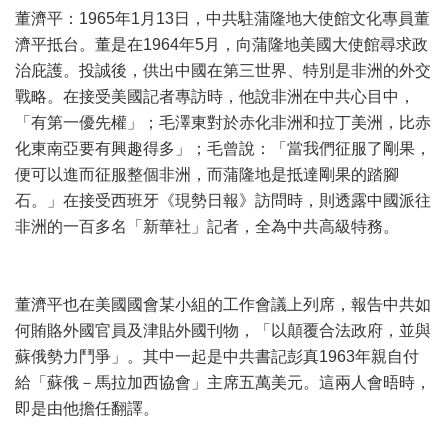
董濟平：1965年1月13日，中共駐蒲隆地大使館文化專員董
濟平抵台。董是在1964年5月，向蒲隆地美國大使館尋求政
治庇護。投誠後，供出中國在第三世界、特別是非洲的外交
戰略。在接受美國記者專訪時，他說非洲在中共心目中，
「有第一優先權」；毛澤東對於赤化非洲和拉丁美洲，比赤
化東南亞要有興趣得多」；毛曾說：「當我們征服了剛果，
便可以進而征服整個非洲，而蒲隆地是抵達剛果的踏腳
石。」在接受西班牙《現勢日報》訪問時，則透露中國派往
非洲的一百多名「新華社」記者，全為中共高級特務。
董濟平也在美國國會某小組的工作會議上列席，報告中共如
何賄賂外國官員及津貼外國刊物，「以顛覆合法政府，並與
蘇俄勢力鬥爭」。其中一起是中共書記彭真1963年親自付
給「蘇俄－馬拉加西協會」主席五萬美元。這兩人會晤時，
即是由他擔任翻譯。