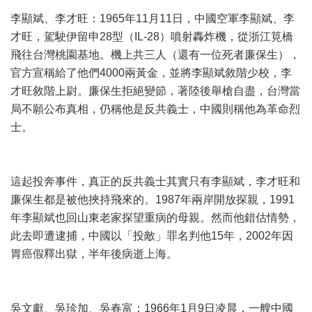
李顯斌、李才旺：1965年11月11日，中國空軍李顯斌、李
才旺，駕駛伊留申28型（IL-28）噴射轟炸機，從浙江筧橋
飛往台灣桃園基地。機上共三人（還有一位死者廉保生），
官方宣稱給了他們4000兩黃金，並將李顯斌敘階少校，李
才旺敘階上尉。廉保生拒絕變節，著陸後舉槍自盡，台灣當
局不願公布真相，仍稱他是反共義士，中國則稱他為革命烈
士。
這起投奔事件，真正的反共義士其實只有李顯斌，李才旺和
廉保生都是被他挾持飛來的。1987年兩岸開放探親，1991
年李顯斌也回山東老家探望重病的母親。然而他錯估情勢，
此去即遭逮捕，中國以「投敵」罪名判他15年，2002年因
胃癌假釋出獄，半年後病逝上海。
吳文獻、吳珍加、吳春富：1966年1月9日凌晨，一艘中國