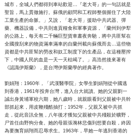
城市，全城人們都得到車站歡迎…『老大哥』的一句話就是
聖旨，馬上貫徹施行。蘇俄的顧問和工程師整個握住了大陸
工業生產的命脈。」又說，「老大哥」援助中共武器、彈
藥、機器設備，中共則進貢糧食和軍事資源，「蘭州到伊犁
的公路上，每天有二千輛巨型貨車晝夜奔馳，將中共匪幫在
全國搜刮來的物資滿車滿車的自蘭州載向蘇俄而去…這些物
資都是中共匪幫的勞改和奴工制度下的生產品，在這種壓搾
下，中國人民的血是一天一天枯竭了。」高浩然後來著有
《認識伊斯蘭》，是台灣伊斯蘭學的經典著作。
劉娟翔：1960年，「武漢醫學院」女學生劉娟翔從中國逃
到香港，1961年投奔台灣，進入台大就讀。她的父親劉一
誠出身黃埔軍校六期，她八歲時，就親眼看到父親被中共幹
部抓起來，用皮鞭殘酷抽打；1952年，父親又被中共抓
走，從此音訊全無，八年後才獲知父親被中共殘殺於曠野，
尸首任由野狗分食。她的母親張漪林悲傷到想要自殺，終因
為要撫育娟翔而忍辱求生。1963年，早她一年逃到香港的