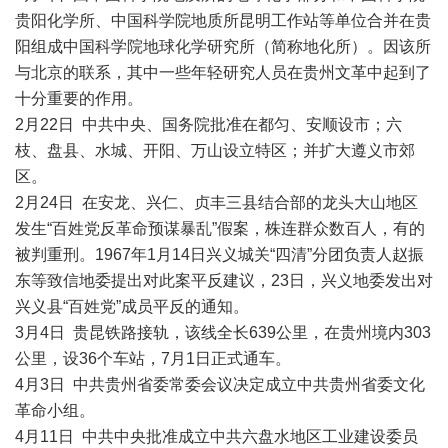
贵阳化学所、中国科学院地质所昆明工作站等单位合并在贵
阳组成中国科学院地球化学研究所（简称地化所）。因该所
与北京的联系，其中一些年轻研究人员在贵州文革中起到了
十分重要的作用。
2月22日 中共中央、国务院批准在都匀、安顺设市；六
枝、盘县、水城、开阳、万山设立特区；并扩大遵义市郊
区。
2月24日 在安龙、兴仁、贞丰三县结合部的龙头大山地区
发生“百姓党反革命预谋暴乱”假案，株连群众数百人，有的
被判重刑。1967年1月14日兴义城关“四清”分团负责人赵振
东等致信地委提出对此案平反建议，23日，兴义地委发出对
兴义县“百姓党”成员平反的通知。
3月4日 贵昆铁路接轨，该线全长639公里，在贵州境内303
公里，设36个车站，7月1日正式通车。
4月3日 中共贵州省委常委会议决定成立中共贵州省委文化
革命小组。
4月11日 中共中央批准成立中共六盘水地区工业建设委员