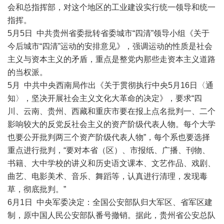
会和总指挥部，对这个地区的工业建设实行统一领导和统一
指挥。
5月5日 中共贵州省委批转省委城市“四清”领导小组《关于
今后城市“四清”运动的安排意见》，强调运动的性质是社会
主义与资本主义的矛盾，重点是整党内那些走资本主义道路
的当权派。
5月 中共中央西南局作出《关于贯彻执行中央5月16日〈通
知〉，坚决开展社会主义文化大革命的决定》，要求“四
川、云南、贵州、西藏和重庆市要在报上点名批判一、二个
影响较大的反党反社会主义的资产阶级代表人物。每个大学
也要公开批判两三个资产阶级代表人物”，每个系也要选择
重点进行批判，“要对本省（区）、市报纸、广播、刊物、
书籍、大中学校的讲义和历史语文课本、文艺作品、戏剧、
曲艺、电影美术、音乐、舞蹈等，认真进行清理，发现毒
草，彻底批判。”
6月1日 中央军委决定：全国公安部队归大军区、省军区建
制，原中国人民公安部队番号撤销。据此，贵州省公安总队