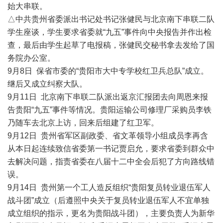
始大串联。
△中共贵州省委派出书记处书记张健民与北京南下串联二队
学生座谈，学生要求省委就“九五”事件向中央报告并作出检
查，最后由学生起草了电报稿，张健民交秘书拿去发给了国
务院办公室。
9月8日 保省市委的“贵阳市大中专学校红卫兵总队”成立。
继后又成立纠察大队。
9月11日 北京南下串联二队派出返京汇报团去向周恩来报
告贵阳“九五”事件等情况。贵阳运输公司修理厂采购员李铁
乃随车去北京上访，回来后组建了红卫军。
9月12日 贵州省军区副政委、省文革领导小组成员李再含
从本日起连续致信省委第一书记贾启允，要求省委到群众中
去解决问题，指责省委在八届十二中全会后犯了方向路线错
误。
9月14日 贵州第一个工人造反组织“贵阳复员转业退伍军人
战斗团”成立（后遵照中央关于复员转业退伍军人不宜单独
成立组织的指示，更名为贵阳战斗团），主要负责人为新华