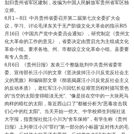
划归贵州省军区建制，改编为中国人民解放军贵州省军区独
立师。
6月1～8日 中共贵州省委召开第二届第七次全委扩大会
议，学习、讨论毛泽东关于无产阶级文化大革命的指示和5
月16日《中国共产党中央委员会通知》，研究制定《贵州文
化大革命的工作的意见》，省委决定由贾启允为主组成文化
革命小组。要求各地、州、市都设立文化革命小组。县委要
有专人负责。
6月6日 《贵州日报》发表三个整版批判中共贵州省委常
委、宣传部长汪小川的文章《坚决拔掉汪小川反党反社会主
义的黑旗》和编辑部文章《彻底揭露汪小川反党反社会主义
的反动本质》，老红军汪小川回忆长征艰苦历程时描写景色
的“当空的太阳变得暗淡无光”、“像是挂在空中的一大块死马
肉样的暗红的太阳，靠近西山口了”都被分析为“恶毒攻击我
们心中的红太阳”。当天开始一些大、中学校师生到报社送
大字报，指责报社批汪小川为“舍车保帅”，有学生称《贵州
日报》上列举汪小川“罪行”第一部分的小标题“反对伟大的毛