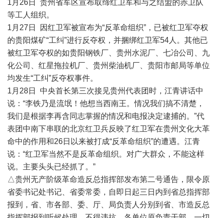
1月26日 贵州省军区宣布取缔红卫军和与之结盟的赤卫队
等工人组织。
1月27日 因红卫军被宣布为“反革命组织”，已被红卫军夺权
的贵阳煤矿“工纠”进行反夺权，并捆绑红卫军54人。其他已
被红卫军夺权的如贵阳钢铁厂、贵州水泥厂、七冶公司、九
化公司、红星拖拉机厂、贵州柴油机厂、贵阳市邮局等单位
均发生“工纠”反夺权事件。
1月28日 中央首长第三次接见贵州代表团时，江青讲话中
说：“李铁乃是流氓！他想当西南王。情况我们搞不清楚，
我们是根据李再含同志掌握的情况和电报决定逮捕的。”代
表团中南下串联的北京红卫兵反映了红卫军在贵州文化大革
命中的作用和26日以来被打成“反革命组织”的遭遇。江青
说：“红卫军当然不是反革命组织。对广大群众，不能这样
说。主要头头已经抓了。”
△贵州无产阶级革命造反总指挥部发布第二号通告，限令原
省委书记处书记、省委常委，自即日起三日内到省总指挥部
报到，省、市各部、委、厅、局负责人分别到省、市造反总
指挥部报到听候处理，不得违抗。各单位原负责干部，一切