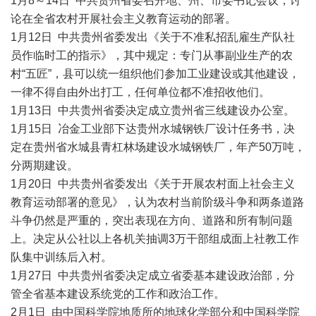
1月8～14日 中共贵州省委召开地、州、市委书记会议，讨
论在全省农村开展社会主义教育运动的部署。
1月12日 中共贵州省委发出《关于不准私招乱雇生产队社
员作临时工的指示》，其中规定：专门从事副业生产的农
村“五匠”，县可以统一组织他们参加工业建设或其他建设，
一律不得自由外出打工，任何单位都不准招收他们。
1月13日 中共贵州省委决定成立贵州省三线建设办公室。
1月15日 冶金工业部下达贵州水城钢铁厂设计任务书，决
定在贵州省水城县青杠林场建设水城钢铁厂，年产50万吨，
分两期建设。
1月20日 中共贵州省委发出《关于开展农村面上社会主义
教育运动部署的意见》，认为农村当前阶级斗争和两条道路
斗争仍然是严重的，突出表现在方向、道路和所有制问题
上。决定从公社以上各机关抽调3万干部组成面上社教工作
队集中训练后入村。
1月27日 中共贵州省委决定成立省委基本建设政治部，分
管全省基本建设系统党的工作和政治工作。
2月1日 由中国科学院地质所的地球化学部分和中国科学院