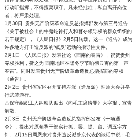
行动听指挥，不得擅离职守。凡未经批准，私自离开岗位
者，将严肃处理。
1月30日 贵州无产阶级革命造反总指挥部发布第三号通告
《关于被社会上的牛鬼蛇神打入和篡夺领导权的群众组织的
若干规定》，《人民日报》2月5日转载。这一《通告》成为
许多地方打击造反派的“镇反”运动的指导性文件。
2月1日 《人民日报》发表社论《西南的春雷》，祝贺贵州
夺权胜利，赞之为“西南地区在隆冬季节响彻云霄的第一声
春雷”。同时发表贵州无产阶级革命造反总指挥部的夺权
《通告》。
2月2日 贵州省军区召开支持左派（造反派）誓师大会并举
行武装游行。
△保守组织工人纠察队贴出《向毛主席请罪》大字报，宣告
解散。
2月3日 贵州无产阶级革命造反总指挥部发布《十项通
令》，提出对原领导干部实行抓、罢、提、留、调五字方
针。2月15日周恩来对贵州造反派赴京代表的谈话中说：毛