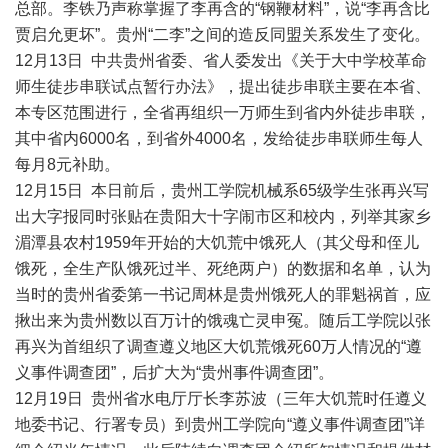
总部。李铁乃声称掌握了李再含的“钢鞭材料”，说“李再含比
贾启允更坏”。贵州“二李”之间的造反同盟关系发生了变化。
12月13日 中共贵州省委、省人委发出《关于大中学校革命
师生徒步串联试点暂行办法》，提出徒步串联主要在本省、
本专区范围进行，全省再组织一万师生到省内外徒步串联，
其中省内6000名，到省外4000名，发给徒步串联师生每人
每月8元补助。
12月15日 本日前后，贵州工学院机械系65级学生张再兴写
出大字报同时张贴在贵阳大十字闹市区和校内，列举其家乡
湄潭县农村1959年开始的大饥荒中饿死人（其父母和侄儿
饿死，全生产队饿死过半、死绝两户）的数据和名单，认为
当时的贵州省委第一书记周林是贵州饿死人的罪魁祸首，应
揪出来为贵州数以百万计的饿魂亡灵申冤。随后工学院以张
再兴为首组织了调查遵义地区大饥荒饿死60万人情况的“遵
义事件调查团”，后扩大为“贵州事件调查团”。
12月19日 贵州省水电厅厅长李苏波（三年大饥荒时任遵义
地委书记、行署专员）到贵州工学院向“遵义事件调查团”详