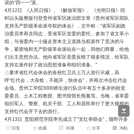
误的“四一一”派。
4月12日 《人民日报》、《解放军报》、《光明日报》同
时以头版整版刊登贵州省军区政治部文章《贵州省军区部队
支持无产阶级革命派夺权的体会》，文中称：“省军区副政
治委员李再含同志，受省军区党委的委托，参加了省文革小
组，与省委内一小撮走资本主义道路当权派作了坚决的斗
争，紧密地和无产阶级革命派站在一起，同他们商量，给他
们出主意想办法。他向省军区党委反映了很多情况，给军队
支持左派作好了政治思想准备和组织准备。”
△要求省红代会休会的各校红卫兵上万人游行示威，高
呼“红代会，大杂烩，不能开，快休会”，并再次冲击红代会
会场。贵州工学院3000师生游行队伍中有五十多岁的校党
委委员、土木工程教授、图书馆馆长熊胤笃。当晚，省革委
组织军人、警察、机关干部、工人和居民举行了更大规模的
支持红代会开下去的游行。
4月13日 贵阳师范学院率先成立了“支红串联会”，随即许多
单位成立了以“支红”、“卫红”为名的组织，形成支持李再含
回复
收藏
转播
分享
淘帖