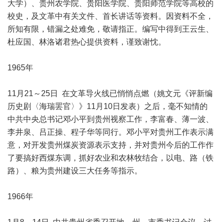
大学）、贵州农学院、贵阳医学院、贵阳师范学院等高校的
校史，及文革中有关文件、首长讲话等资料。因资料不全，
所知有限，错漏之处难免，敬请指正。编写中得到王云生、
杜应国、林洛诸君热心提供资料，谨致谢忱。
1965年
11月21～25日 在文革导火线已悄悄点燃（姚文元《评新编
历史剧〈海瑞罢官〉》11月10日发表）之后，毫不知情的
中共中央总书记邓小平到贵州视察工作，李富春、薄一波、
李井泉、吕正操、程子华等同行。邓小平对贵州工作表示满
意，对开发贵州煤炭资源表示支持，并对贵州今后的工作作
了要搞好西煤东调，抓好农业和农林牧结合，以电、路（铁
路）、粮为贵州建设三大任务等指示。
1966年