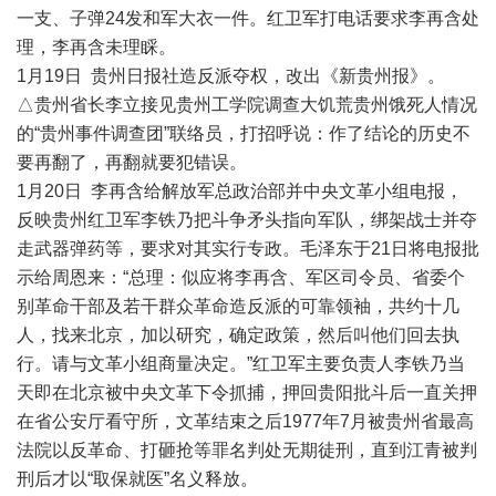
一支、子弹24发和军大衣一件。红卫军打电话要求李再含处
理，李再含未理睬。
1月19日 贵州日报社造反派夺权，改出《新贵州报》。
△贵州省长李立接见贵州工学院调查大饥荒贵州饿死人情况
的“贵州事件调查团”联络员，打招呼说：作了结论的历史不
要再翻了，再翻就要犯错误。
1月20日 李再含给解放军总政治部并中央文革小组电报，
反映贵州红卫军李铁乃把斗争矛头指向军队，绑架战士并夺
走武器弹药等，要求对其实行专政。毛泽东于21日将电报批
示给周恩来：“总理：似应将李再含、军区司令员、省委个
别革命干部及若干群众革命造反派的可靠领袖，共约十几
人，找来北京，加以研究，确定政策，然后叫他们回去执
行。请与文革小组商量决定。”红卫军主要负责人李铁乃当
天即在北京被中央文革下令抓捕，押回贵阳批斗后一直关押
在省公安厅看守所，文革结束之后1977年7月被贵州省最高
法院以反革命、打砸抢等罪名判处无期徒刑，直到江青被判
刑后才以“取保就医”名义释放。