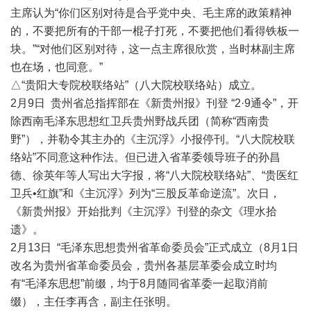
主席认为“你们区别对待是合乎党中央、毛主席的政策精神
的，不要把所有的干部一棍子打死，不要把他们看得铁板一
块。”“对他们区别对待，这一点主席很欣赏，当时林副主席
也在场，也同意。”
△“贵阳大专院校联络站”（八大院校联络站）成立。
2月9日 贵州省总指挥部在《新贵州报》刊登 “2·9通令”，开
除西南毛泽东思想红卫兵贵州野战兵团（简称“西南贵
野”），并勒令其主办的《主沉浮》小报停刊。“八大院校联
络站”不同意这种作法。但已进入省革委领导班子的孙昌
德、徐英年等人写出大字报，将“八大院校联络站”、“贵医红
卫兵•红旗”和《主沉浮》列为“三股反革命逆流”。次日，
《新贵州报》开始批判《主沉浮》刊登的杂文《理水拾
遗》。
2月13日 “毛泽东思想贵州省革命委员会”正式成立（8月1日
改名为贵州省革命委员会，贵州各基层革委会成立时均
有“毛泽东思想”前缀，均于8月随同省革委一起取消前
缀），主任李再含，副主任张明。