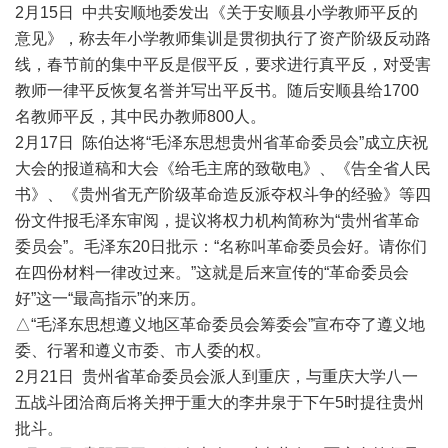
2月15日 中共安顺地委发出《关于安顺县小学教师平反的
意见》，称去年小学教师集训是贯彻执行了资产阶级反动路
线，春节前的集中平反是假平反，要求进行真平反，对受害
教师一律平反恢复名誉并写出平反书。随后安顺县给1700
名教师平反，其中民办教师800人。
2月17日 陈伯达将“毛泽东思想贵州省革命委员会”成立庆祝
大会的报道稿和大会《给毛主席的致敬电》、《告全省人民
书》、《贵州省无产阶级革命造反派夺权斗争的经验》等四
份文件报毛泽东审阅，提议将权力机构简称为“贵州省革命
委员会”。毛泽东20日批示：“名称叫革命委员会好。请你们
在四份材料一律改过来。”这就是后来宣传的“革命委员会
好”这一“最高指示”的来历。
△“毛泽东思想遵义地区革命委员会筹委会”宣布夺了遵义地
委、行署和遵义市委、市人委的权。
2月21日 贵州省革命委员会派人到重庆，与重庆大学八一
五战斗团洽商后将关押于重大的李井泉于下午5时提往贵州
批斗。