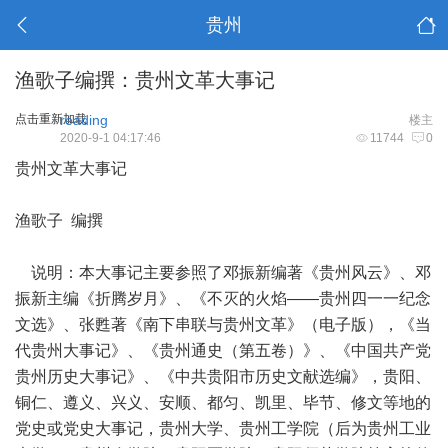
贵州
渔歌子编撰：贵州文革大事记
点击重新加载
reading
楼主
2020-9-1 04:17:46
11744
0
贵州文革大事记
渔歌子 编撰
说明：本大事记主要参照了邓振新编著《贵州风云》、邓
振新主编《折腾岁月》、《不灭的火焰——贵州四一一纪念
文选》、张甦著《南下串联与贵州文革》（电子版），《当
代贵州大事记》、《贵州通史（第五卷）》、《中国共产党
贵州历史大事记》、《中共贵阳市历史文献选编》，贵阳、
铜仁、遵义、兴义、安顺、都匀、凯里、毕节、修文等地的
党史或党史大事记，贵州大学、贵州工学院（后为贵州工业