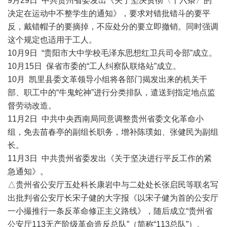
9月29日 中共贵州省委发出《关于坚决贯彻〈十六条〉的
决定在运动中不整学生的通知》，要求对错批错斗的要平
反，戴错帽子的要摘掉，不应处分的要立即撤销。同时强调
这个规定也适用于工人。
10月9日 “贵阳市大中学校毛泽东思想红卫兵司令部”成立。
10月15日 保省市委的“工人纠察队联络站”成立。
10月 凯里县委文革领导小组将各部门揭发出来的机关干
部、职工中的“牛鬼蛇神”进行分类排队，遣送到指定地点监
督劳动改造。
11月2日 中共中央西南局同意调整贵州省委文化革命小
组，免去苗春亭的副组长职务，增补陈璞如、张健民为副组
长。
11月3日 中共贵州省委发出《关于坚决进行平反工作的紧
急通知》。
△贵州省公安厅五处科长康岩中与二处处长张启民等联名写
出批判省公安厅长宋子健的大字报《以宋子健为首的公安厅
一小撮推行一条反革命修正主义路线》，随后成立“贵州省
公安厅113无产阶级革命造反总队”（简称“113总队”）。