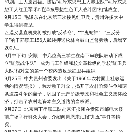
印刷厂工人袁昌福。随后“毛泽东思想工人赤卫队”“毛泽东思
想工人红卫军”和“毛泽东思想红色工人战斗团”相继成立。
9月15日 毛泽东在北京第三次接见红卫兵，贵州许多大中
学生得到接见。
△遵义县直机关将被打成“反革命”、“牛鬼蛇神”、“三反分
子”的干部职工156人武装押送松林台鼓山监督劳动，后增至
200人。
9月中下旬 安顺二中几位高三学生在南下串联队鼓动下成
立“红旗战斗队”，成为与工作组和校文革操纵的学校“红卫兵
大队”相对立的第一个校内造反派红卫兵组织。
9月25日 中共贵州省委发出《关于1966年农村面上社教运
动的情况简报》，称发动了群众，揭开了农村阶级斗争和两
条道路斗争的盖子，巩固了无产阶级专政和社会主义集体经
济，打击了农村走资本主义道路的当权派。
9月27日 北京南下串联二队赴京汇报团在贵阳市邮电大楼
前广场举行群众大会，介绍向周恩来汇报“九五”事件等情
况。