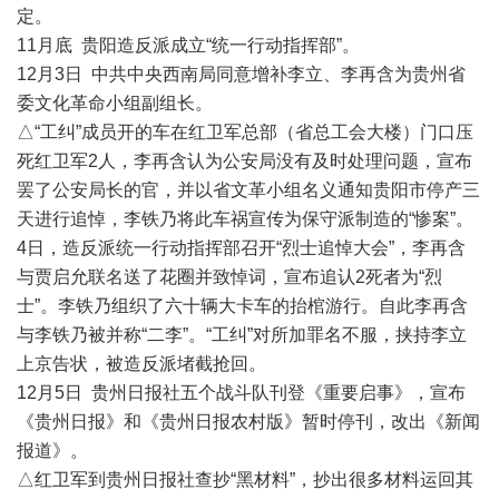
定。
11月底 贵阳造反派成立“统一行动指挥部”。
12月3日 中共中央西南局同意增补李立、李再含为贵州省
委文化革命小组副组长。
△“工纠”成员开的车在红卫军总部（省总工会大楼）门口压
死红卫军2人，李再含认为公安局没有及时处理问题，宣布
罢了公安局长的官，并以省文革小组名义通知贵阳市停产三
天进行追悼，李铁乃将此车祸宣传为保守派制造的“惨案”。
4日，造反派统一行动指挥部召开“烈士追悼大会”，李再含
与贾启允联名送了花圈并致悼词，宣布追认2死者为“烈
士”。李铁乃组织了六十辆大卡车的抬棺游行。自此李再含
与李铁乃被并称“二李”。“工纠”对所加罪名不服，挟持李立
上京告状，被造反派堵截抢回。
12月5日 贵州日报社五个战斗队刊登《重要启事》，宣布
《贵州日报》和《贵州日报农村版》暂时停刊，改出《新闻
报道》。
△红卫军到贵州日报社查抄“黑材料”，抄出很多材料运回其