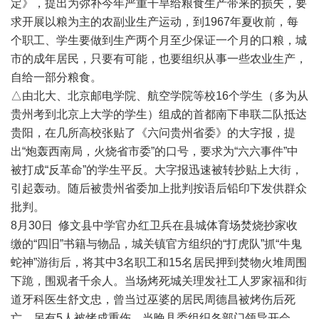
定》，提出为弥补今年严重干旱给粮食生产带来的损失，要
求开展以粮为主的农副业生产运动，到1967年夏收前，每
个职工、学生要做到生产两个月至少保证一个月的口粮，城
市的成年居民，只要有可能，也要组织从事一些农业生产，
自给一部分粮食。
△由北大、北京邮电学院、航空学院等校16个学生（多为从
贵州考到北京上大学的学生）组成的首都南下串联二队抵达
贵阳，在几所高校张贴了《六问贵州省委》的大字报，提
出“炮轰西南局，火烧省市委”的口号，要求为“六六事件”中
被打成“反革命”的学生平反。大字报迅速被转抄贴上大街，
引起轰动。随后被贵州省委加上批判按语后铅印下发供群众
批判。
8月30日 修文县中学官办红卫兵在县城体育场焚烧抄家收
缴的“四旧”书籍与物品，城关镇官方组织的“打虎队”抓“牛鬼
蛇神”游街后，将其中3名职工和15名居民押到焚物火堆周围
下跪，围观者千余人。当场烤死城关理发社工人罗家福和街
道牙科医生舒文忠，曾当过巫婆的居民周德昌被烤伤后死
亡，另有5人被烤成重伤。当晚县委组织各部门领导开会，