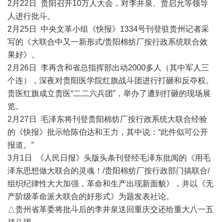
2月22日 贵阳召开10万人大会，对李井泉、贾启允等领导
人进行批斗。
2月25日 中央文革小组《快报》1334号刊登驻贵州记者采
写的《大联合中又一新形式/贵阳棉纺厂按行政系统联合效
果好》。
2月26日 李再含和省总指挥部出动2000多人（其中军人三
个连），深夜对贵阳医学院红旗战斗团进行打砸和反夺权。
贵医红旗成立贵医“二二六兵团”，举办了遭到打砸的现场展
览。
2月27日 毛泽东将刊登贵阳棉纺厂按行政系统大联合经验
的《快报》批示给陈伯达和王力，其中说：“此件似可公开
报道。”
3月1日 《人民日报》头版头条刊登经毛泽东批阅的《用毛
泽东思想做大联合的灵魂！/贵阳棉纺厂按行政部门搞联合/
组织纪律性大大加强，革命和生产出现新面貌》，并以《无
产阶级革命派大联合的好形式》为题发表社论。
△贵州省革委将批斗后的李井泉送回重庆交还给重大八一五