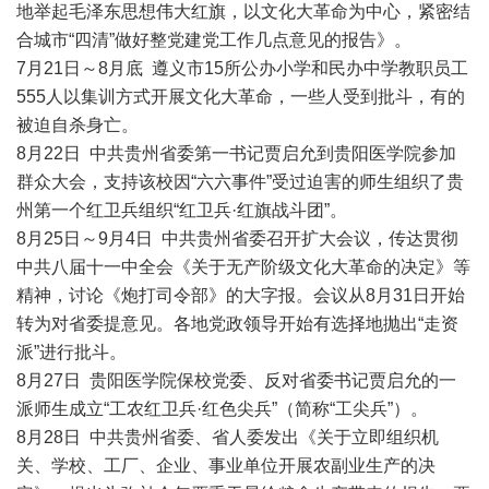
地举起毛泽东思想伟大红旗，以文化大革命为中心，紧密结
合城市“四清”做好整党建党工作几点意见的报告》。
7月21日～8月底 遵义市15所公办小学和民办中学教职员工
555人以集训方式开展文化大革命，一些人受到批斗，有的
被迫自杀身亡。
8月22日 中共贵州省委第一书记贾启允到贵阳医学院参加
群众大会，支持该校因“六六事件”受过迫害的师生组织了贵
州第一个红卫兵组织“红卫兵·红旗战斗团”。
8月25日～9月4日 中共贵州省委召开扩大会议，传达贯彻
中共八届十一中全会《关于无产阶级文化大革命的决定》等
精神，讨论《炮打司令部》的大字报。会议从8月31日开始
转为对省委提意见。各地党政领导开始有选择地抛出“走资
派”进行批斗。
8月27日 贵阳医学院保校党委、反对省委书记贾启允的一
派师生成立“工农红卫兵·红色尖兵”（简称“工尖兵”）。
8月28日 中共贵州省委、省人委发出《关于立即组织机
关、学校、工厂、企业、事业单位开展农副业生产的决