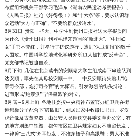
布置组织机关干部学习毛泽东《湖南农民运动考察报告》、
《人民日报》社论《好得很！》和“十六条”等，要求认识群
众运动“大方向正确”，“不要给群众泼冷水”。
8月31日 贵阳一些大、中学生到贵州日报社送大字报质问
为什么《贵州日报》刊登毛泽东题写的“新北大”、“中国妇
女”手书不套红，并举行了抗议游行，遭到“保卫党报”的数千
人围攻。中国科学院地球化学研究所11人被打成“反革命”，
党支部书记被迫自杀。
8月下旬 几位在北京读书的安顺籍大学生组成南下串连队到
达安顺，率先在其母校安顺一中、二中及安顺街头贴出“炮
轰司令部，炮打司令官”的大标语。引发激烈的街头辩论，
进而形成“炮轰派”与“保皇派”的对立。
8月底～9月上旬 各地县委按中央精神布置官办红卫兵在街
道积极分子配合下“破四旧”，到居民家中收缴旧书画、罗汉
观音像及古董瓷器，由公安人员押送交县委文革办公室，有
的地方则集中销毁。都匀市区红卫兵规定妇女不准留长发，
一律剪“三八式”齐耳短发，不准穿裙子和高跟鞋；男人不准