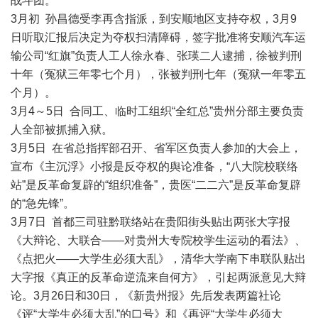
战斗团。
3月初 孙昌德受李再含指派，到安顺地区支持夺权，3月9
日听取汇报后决定为夺权扫清障碍，签字批准将安顺汽车运
输公司“红旗”负责人工人徐永春、张瑛二人逮捕，徐被判刑
十年（冤狱三年零七个月），张被判刑七年（冤狱一年零五
个月）。
3月4～5日 合同工、临时工组织“全红总”贵州分部主要负责
人全部被抓捕入狱。
3月5日 在省总指挥部召开、省军区负责人参加的大会上，
宣布《主沉浮》小报是反夺权的舆论准备，“八大院校联络
站”是反革命复辟的“组织准备”，贵医“二二六”是反革命复辟
的“急先锋”。
3月7日 首都三司驻黔联络站在贵阳街头贴出两张大字报
《大辩论、大联合——对贵州大专院校学生运动的看法》、
《点把火——大学生必须大乱》，清华大学南下串联队贴出
大字报《真正的反革命逆流来自何方》，引起两派意见大辩
论。3月26日和30日，《新贵州报》先后发表两篇社论
《评“大学生必须大乱”的口号》和《再评“大学生必须大