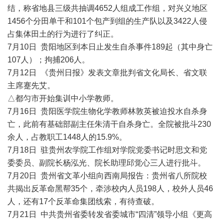
结，称省地县三级共抽调4652人组成工作组，对兴义地区
1456个分田单干和101个包产到组的生产队以及3422人侵
占集体田土的行为进行了纠正。
7月10日 贵阳地区到本日止发生自杀事件189起（其中身亡
107人）；拘捕206人。
7月12日 《贵州日报》发表文章批判省文化局长、省文联
主席蹇先艾。
△都匀市开始集训中小学教师。
7月16日 贵阳医学院生物化学教师林敦英被迫投水自杀身
亡，此前有基础部副主任朱清干自杀身亡。全院被批斗230
余人，占教职工1448人的15.9%。
7月18日 驻贵州农学院工作组对学院党委书记时思文和党
委委员、副院长杨泓光、院长助理邱觉心三人进行批斗。
7月20日 贵州省文革小组向西南局报告：贵州省八所院校
共揭出反革命黑帮35个，牵涉校内人员198人，校外人员46
人，还有17个反革命集团线索，有待查破。
7月21日 中共贵州省委转发省委城市“四清”领导小组《更高