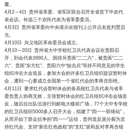
覆。
4月2～4日 贵州省革委、省军区联合召开全省贫下中农代
表会议。补选三个农民代表为省革委委员。
4月3日 贵州省革委向中央请示在报刊上公开点名批判贾启
允。
4月10日 兴义地区革命委员会成立。
4月10～20日 贵州省大中学校红卫兵代表会议在贵阳召
开，到会代表2890人。因排斥贵医“二二六”，被贵医“二二
六”、贵医“东方红”、贵阳六中“狙击兵”等持不同意见的学生
组织冲击大会造反，参加大会的许多红卫兵组织提议暂时休
会，遭到一心要成立全国第一个省红代会的李再含拒绝。
4月11日 要求红代会暂时休会的各高校红卫兵代表与省革
委负责人协商无效，主张暂时休会的红卫兵组织冲击会场造
反，随后拉出队伍游行到邮电大楼前广场，77个大中专学校
的红卫兵组织5000多人召开大会，组建了“四一一联络站”，
从而开始了群众抗争的“四一一”运动，贵州造反派分裂为支
持红代会、支持“新生红色政权”的“支红”派和反对李再含错