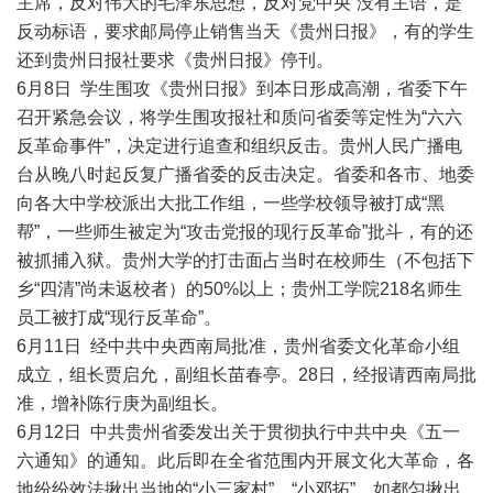
主席，反对伟大的毛泽东思想，反对党中央”没有主语，是
反动标语，要求邮局停止销售当天《贵州日报》，有的学生
还到贵州日报社要求《贵州日报》停刊。
6月8日 学生围攻《贵州日报》到本日形成高潮，省委下午
召开紧急会议，将学生围攻报社和质问省委等定性为“六六
反革命事件”，决定进行追查和组织反击。贵州人民广播电
台从晚八时起反复广播省委的反击决定。省委和各市、地委
向各大中学校派出大批工作组，一些学校领导被打成“黑
帮”，一些师生被定为“攻击党报的现行反革命”批斗，有的还
被抓捕入狱。贵州大学的打击面占当时在校师生（不包括下
乡“四清”尚未返校者）的50%以上；贵州工学院218名师生
员工被打成“现行反革命”。
6月11日 经中共中央西南局批准，贵州省委文化革命小组
成立，组长贾启允，副组长苗春亭。28日，经报请西南局批
准，增补陈行庚为副组长。
6月12日 中共贵州省委发出关于贯彻执行中共中央《五一
六通知》的通知。此后即在全省范围内开展文化大革命，各
地纷纷效法揪出当地的“小三家村”、“小邓拓”，如都匀揪出