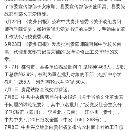
了市委宣传部部长安家顺、县委宣传部部长盛田昌、县委统
战部副部长王爱慎等。
6月22日 《贵州日报》公布中共贵州省委《关于改组贵阳
师范学院党委，撤销黄辅忠党委书记的决定》，明确由文革
工作队代行校党委职权。
6月23日 《贵州日报》发表批判贵阳师院附属中学校长何
洪、代理党支部书记贾荣辅的“反革命修正主义”罪行的文
章。
6～7月 都匀市、县各单位揭发批判“牛鬼蛇神”463人，占职
工总数的2.9%，被列为重点批判对象的干部（包括中小学
教师）265人，列为“辩论式斗争”的50人。
7月1日 贵昆铁路全线交付营运。
7月6日 中共中央西南局向中央报送《关于当前文化革命若
干问题的讨论纪要》，其中点名批判了“反党反社会主义分
子”张黎群（四川）、李孟北（云南）、汪小川（贵州）。
中共中央7月20日批发全国（中发［66］368号）。
7月8日 中共兴义地委向贵州省委报告农村面上社教工作总