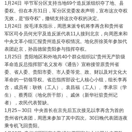
1月24日 毕节军分区支持当地69个造反派组织夺了地、县
委权。但在本月31日，军分区党委发表声明，宣布这次夺权
无效，是“假夺权”，撤销支持这次夺权的决定。
1月24日 按毛泽东指示，周恩来派专机将李再含和贵州省
军区司令员何光宇及造反派代表11人接到北京，向周恩来和
中央文革小组汇报贵州造反夺权情况。地化所徐英年参加代
表团赴京，孙昌德留贵阳参与指挥夺权。
1月25日 贵阳地区和外地共40个群众组织以“贵州无产阶级
革命造反总指挥部”名义发布《通告》宣称接管原贵州省
委、省人委、贵阳市委、市人委等党、政、财以及对文化大
革命的一切领导权。省总指挥部设七人核心小组，组长李再
含，成员有：耿铁（工人）、袁昌福（工人）、李承宗（学
生）、蔡秀臣（地化所干部）、戚休（新华社驻贵州记
者），农民代表暂缺。
1月25～30日 中央首长在京先后五次接见以李再含为首的
贵州省代表团，周恩来参加了其中四次。30日晚代表团连夜
乘专机飞回贵阳。