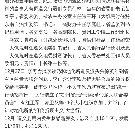
细介绍当年情况。此后陆续向调查团介绍所知情况和提供材
料的当事人有原遵义行署副专员何林，当年的省委副书记苗
春亭，省委常委、省农林办公室主任张玉环（大饥荒时任黔
东南自治州委第一书记），省财办主任李庭桂，省监委副书
记杨用信，省委委员、省高院院长、贵州工学院工作组组长
叶谷霖，省粮食厅计统处长谢兆生，省供销社副主任杨绍荣
（大饥荒时任遵义地委副书记），省人民银行副行长明跃忠
（大饥荒时任遵义地委财贸部长），省人委秘书处工作人员
欧阳元，贵阳市市长张一樵等。
12月27日 李再含找李铁乃和地化所造反派头头徐英年到省
军区商量大联合问题，李再含让李铁乃把大联合后的领导权
交给徐英年，被李铁乃拒绝。不久李铁乃就宣布退出“统一
行动指挥部”，另行成立了“贵州省无产阶级革命派大联合委
员会”，有红卫军、赤卫队等74个大小组织参加，并举行了
针对地化所的“打倒折衷主义”大游行。
12月 遵义县境内发生脑脊髓膜炎，涉及全县16个区，发病
1170例，死亡138人。