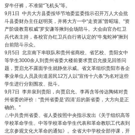
穿牛仔裤，不准留“飞机头”等。
9月1日 中共大方县委按毕节地委监委指示召开万人大会批
斗县委财办主任赵明英，并将大方一中“走资派”曾昭瑞、“资
产阶级教育权威”罗安谦等揪到会场陪斗。大会由官办红卫
兵代表主持，各校官办红卫兵自行将认定的“牛鬼蛇神”揪到
台前陪斗示众。
9月5日 北京南下串联队和贵州省商校、省艺校、贵阳女中
等学生3000余人到贵州省委大楼前要求贾启允接见回答问
题，贾启允不露面学生就静坐示威。省文革组织贵阳市各企
事业单位人员及街道居民12万人以“宣传十六条”为名对这些
学生进行分割围攻、批斗。
9月7日 李井泉到贵阳，向贾启允、李再含等传达陶铸对贵
州省委的评价：“贵州省委是‘四清’后的新省委，大方向是正
确的。”
△中共贵州省委、省人委按照中央指示发出《关于组织高等
学校革命学生、中等学校革命学生代表和革命教职工代表到
北京参观文化大革命的通知》。全省大中学校全部停课，开