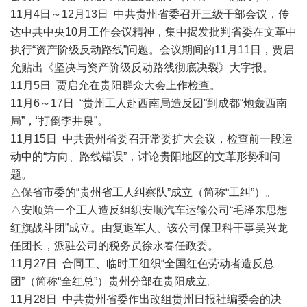
11月4日～12月13日 中共贵州省委召开三级干部会议，传
达中共中央10月工作会议精神，集中揭发批判省委在文革中
执行“资产阶级反动路线”问题。会议期间的11月11日，贾启
允贴出《坚决与资产阶级反动路线彻底决裂》大字报。
11月5日 贾启允在贵阳群众大会上作检查。
11月6～17日 “贵州工人赴西南局造反团”到成都“炮轰西南
局”，“打倒李井泉”。
11月15日 中共贵州省委召开常委扩大会议，检查前一段运
动中的“方向、路线错误”，讨论贵阳地区的文革形势和问
题。
△保省市委的“贵州省工人纠察队”成立（简称“工纠”）。
△安顺第一个工人造反组织安顺汽车运输公司“毛泽东思想
红旗战斗团”成立。由复退军人、该公司保卫科干事吴兴龙
任团长，派驻公司的税务员徐永春任政委。
11月27日 合同工、临时工组织“全国红色劳动者造反总
团”（简称“全红总”）贵州分部在贵阳成立。
11月28日 中共贵州省委作出改组贵州日报社编委会的决