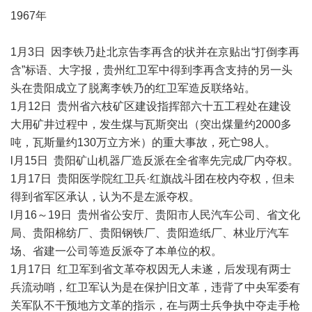
1967年
1月3日 因李铁乃赴北京告李再含的状并在京贴出“打倒李再
含”标语、大字报，贵州红卫军中得到李再含支持的另一头
头在贵阳成立了脱离李铁乃的红卫军造反联络站。
1月12日 贵州省六枝矿区建设指挥部六十五工程处在建设
大用矿井过程中，发生煤与瓦斯突出（突出煤量约2000多
吨，瓦斯量约130万立方米）的重大事故，死亡98人。
l月15日 贵阳矿山机器厂造反派在全省率先完成厂内夺权。
1月17日 贵阳医学院红卫兵·红旗战斗团在校内夺权，但未
得到省军区承认，认为不是左派夺权。
l月16～19日 贵州省公安厅、贵阳市人民汽车公司、省文化
局、贵阳棉纺厂、贵阳钢铁厂、贵阳造纸厂、林业厅汽车
场、省建一公司等造反派夺了本单位的权。
1月17日 红卫军到省文革夺权因无人未遂，后发现有两士
兵流动哨，红卫军认为是在保护旧文革，违背了中央军委有
关军队不干预地方文革的指示，在与两士兵争执中夺走手枪