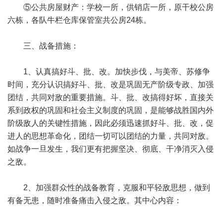
⑤公共房屋财产：学校一所，供销店一所，原干校公房
六栋，各队牛栏仓库保管室共公房24栋。
三、战备措施：
1、认真搞好斗、批、改。加快步伐，与美帝、苏修争
时间，充分认识搞好斗、批、改是巩固无产阶级专政、加强
团结，共同对敌的重要措施。斗、批、改搞得好坏，直接关
系到政权的巩固和社会主义制度的巩固，是能够战胜国内外
阶级敌人的关键性措施，因此必须迅速抓好斗、批、改，促
进人的思想革命化，团结一切可以团结的力量，共同对敌。
如战争一旦发生，我们更有把握坚决、彻底、干净消灭入侵
之敌。
2、加强群众性的战备教育，克服和平轻敌思想，做到
有备无患，随时准备痛击入侵之敌。其中心内容：