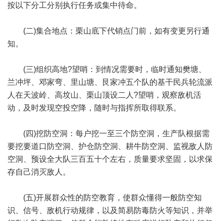
按以下分工分别执行任务或集中待命。
(二)集合地点：栗山底下代销点门前，如有变更另行通
知。
(三)组织高地?望哨：到情况需要时，临时通知樊塘、
兰冲坪、邓家弯、里山塘、艮家冲五个队的基干民兵轮流派
人在天波岭、高坟山、栗山顶设二人?望哨，观察敌机活
动，及时发现空投空降，随时与指挥所取得联系。
(四)挖防空洞：每户挖一至三个防空洞，生产队根据需
要挖要道口防空洞、护仓防空洞、耕牛防空洞、监视敌人防
空洞、预设全大队三百五十个左右，质量要求坚固，以求保
存自己消灭敌人。
(五)开展群众性的防空教育，使群众懂得一般防空知
识、信号、敌机行动规律，以及简易防毒防火等知识，并举