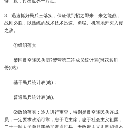
修、反，打出世界一片红。
3、迅速抓好民兵三落实，保证做到招之即来，来之能战，
战则必胜，以熟练的战术技术迅速、勇猛、机智地歼灭入侵
之敌。
①组织落实
梨区反空降民兵团?梨营第三连成员统计表(附花名册一
份)(略)；
基干民兵统计表(略)；
普通民兵统计表(略)。
②政治落实：逐人进行审查，特别是反空降民兵连成
员，一定要求政治可靠，忠于毛主席，忠于社会主义祖国，
二十一种人子弟只能参加普通民兵，无政府主义思潮和资本