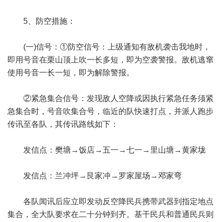
5、防空措施：
(一)信号：①防空信号：上级通知有敌机袭击我地时，
即用号音在栗山顶上吹一长多短，即为空袭警报。敌机逃窜
使用号音一长一短，即为解除警报。
②紧急集合信号：发现敌人空降或因执行紧急任务须紧
急集合时，号音吹集合号，临近的队快速打点，并派人跑步
传讯至各队，其传讯路线如下：
发信点：樊塘→饭店→五一→七一→里山塘→黄家垅
发信点：兰冲坪→艮家冲→罗家屋场→邓家弯
各队闻讯后应立即发动反空降民兵携带武器到指定地点
集合，全大队要求在二十分钟到齐。基干民兵和普通民兵则