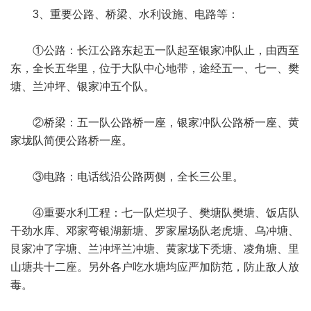
3、重要公路、桥梁、水利设施、电路等：
①公路：长江公路东起五一队起至银家冲队止，由西至
东，全长五华里，位于大队中心地带，途经五一、七一、樊
塘、兰冲坪、银家冲五个队。
②桥梁：五一队公路桥一座，银家冲队公路桥一座、黄
家垅队简便公路桥一座。
③电路：电话线沿公路两侧，全长三公里。
④重要水利工程：七一队烂坝子、樊塘队樊塘、饭店队
干劲水库、邓家弯银湖新塘、罗家屋场队老虎塘、乌冲塘、
艮家冲了字塘、兰冲坪兰冲塘、黄家垅下秃塘、凌角塘、里
山塘共十二座。另外各户吃水塘均应严加防范，防止敌人放
毒。