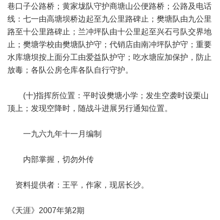
巷口子公路桥；黄家垅队守护商塘山公便路桥；公路及电话
线：七一由高塘坝桥边起至九公里路碑止；樊塘队由九公里
路至十公里路碑止；兰冲坪队由十公里起至兴石弓队交界地
止；樊塘学校由樊塘队护守；代销店由南冲坪队护守；重要
水库塘坝按上面分工由爱益队护守；吃水塘应加保护，防止
放毒；各队公房仓库各队自行守护。
(十)指挥所位置：平时设樊塘小学；发生空袭时设栗山
顶上；发现空降时，随战斗进展另行通知位置。
一九六九年十一月编制
内部掌握，切勿外传
资料提供者：王平，作家，现居长沙。
《天涯》2007年第2期