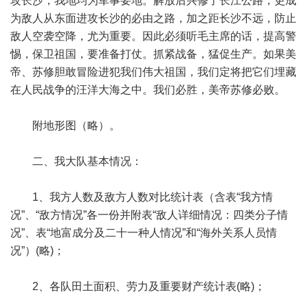
攻长沙，我地均为军事要地。解放后兴修了长江公路，更成
为敌人从东面进攻长沙的必由之路，加之距长沙不远，防止
敌人空袭空降，尤为重要。因此必须听毛主席的话，提高警
惕，保卫祖国，要准备打仗。抓紧战备，猛促生产。如果美
帝、苏修胆敢冒险进犯我们伟大祖国，我们定将把它们埋藏
在人民战争的汪洋大海之中。我们必胜，美帝苏修必败。
附地形图（略）。
二、我大队基本情况：
1、我方人数及敌方人数对比统计表（含表“我方情
况”、“敌方情况”各一份并附表“敌人详细情况：四类分子情
况”、表“地富成分及二十一种人情况”和“海外关系人员情
况”）(略)；
2、各队田土面积、劳力及重要财产统计表(略)；