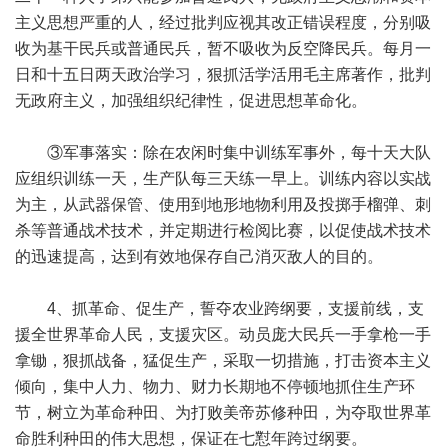
主义思想严重的人，经过批判应视其改正错误程度，分别吸
收为基干民兵或普通民兵，暂不吸收为反空降民兵。每月一
日和十五日两天政治学习，狠抓活学活用毛主席著作，批判
无政府主义，加强组织纪律性，促进思想革命化。
③军事落实：除在农闲时集中训练军事外，每十天大队
应组织训练一天，生产队每三天练一早上。训练内容以实战
为主，从武器保管、使用到地形地物利用及投掷手榴弹、刺
杀等普通战术技术，并定期进行检阅比赛，以促使战术技术
的迅速提高，达到有效地保存自己消灭敌人的目的。
4、抓革命、促生产，誓夺农业跨纲要，支援前线，支
援全世界革命人民，支援灾区。动员庞大民兵一手拿枪一手
拿锄，狠抓战备，猛促生产，采取一切措施，打击资本主义
倾向，集中人力、物力、财力长期地不停顿地抓住生产环
节，树立为革命种田、为打败美帝苏修种田，为夺取世界革
命胜利种田的伟大思想，保证在七懟年跨过纲要。