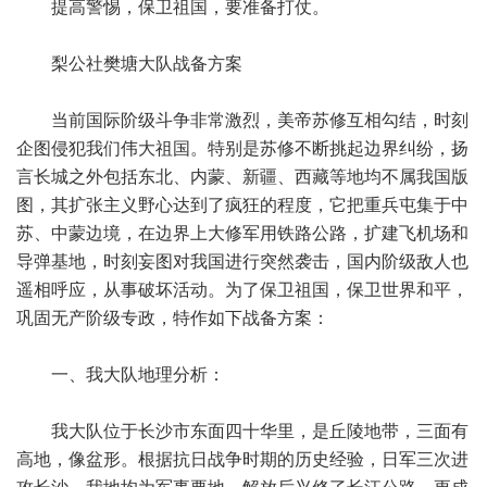
提高警惕，保卫祖国，要准备打仗。
梨公社樊塘大队战备方案
当前国际阶级斗争非常激烈，美帝苏修互相勾结，时刻
企图侵犯我们伟大祖国。特别是苏修不断挑起边界纠纷，扬
言长城之外包括东北、内蒙、新疆、西藏等地均不属我国版
图，其扩张主义野心达到了疯狂的程度，它把重兵屯集于中
苏、中蒙边境，在边界上大修军用铁路公路，扩建飞机场和
导弹基地，时刻妄图对我国进行突然袭击，国内阶级敌人也
遥相呼应，从事破坏活动。为了保卫祖国，保卫世界和平，
巩固无产阶级专政，特作如下战备方案：
一、我大队地理分析：
我大队位于长沙市东面四十华里，是丘陵地带，三面有
高地，像盆形。根据抗日战争时期的历史经验，日军三次进