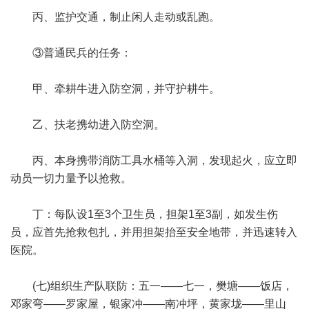
丙、监护交通，制止闲人走动或乱跑。
③普通民兵的任务：
甲、牵耕牛进入防空洞，并守护耕牛。
乙、扶老携幼进入防空洞。
丙、本身携带消防工具水桶等入洞，发现起火，应立即
动员一切力量予以抢救。
丁：每队设1至3个卫生员，担架1至3副，如发生伤
员，应首先抢救包扎，并用担架抬至安全地带，并迅速转入
医院。
(七)组织生产队联防：五一——七一，樊塘——饭店，
邓家弯——罗家屋，银家冲——南冲坪，黄家垅——里山