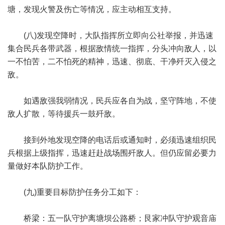
塘，发现火警及伤亡等情况，应主动相互支持。
(八)发现空降时，大队指挥所立即向公社举报，并迅速
集合民兵各带武器，根据敌情统一指挥，分头冲向敌人，以
一不怕苦，二不怕死的精神，迅速、彻底、干净歼灭入侵之
敌。
如遇敌强我弱情况，民兵应各自为战，坚守阵地，不使
敌人扩散，等待援兵一鼓歼敌。
接到外地发现空降的电话后或通知时，必须迅速组织民
兵根据上级指挥，迅速赶赴战场围歼敌人。但仍应留必要力
量做好本队防护工作。
(九)重要目标防护任务分工如下：
桥梁：五一队守护离塘坝公路桥；艮家冲队守护观音庙