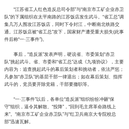
“江苏省工人红色造反总司令部”与“南京市工矿企业赤卫
队”的下属组织在太平南路的江苏饭店发生武斗。“省工总”调
集几万人围攻江苏饭店，同时下令封江，中断南北铁路交
通。江苏饭店被“省工总”攻下，国家财产遭受重大损失(此事
件后称“一·三事件”)。
事后，“造反派”发表声明，硬说省、市委策划“赤卫
队”挑起武斗。省、市委和“省工总”达成《九项协议》，主要
内容为：追查挑起武斗的幕后策划者和挑动者，依法严惩；
凡参加“赤卫队”的基层干部一律退出；如在幕后策划、指挥
武斗的，党员要开除党籍，干部要撤职等。
“一·三事件”以后，各单位“造反派”组织纷纷冲砸“保
守”组织，逼令其解散、“投降”，“回到毛主席革命路线上
来”。“南京市工矿企业赤卫队”与“红卫兵南京大专院校总
部”迅速瓦解。