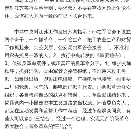
周恩来总理、“中央文革”成员接见江苏及南京两派，决
定对江苏实行军事管制，要求双方不要在夺权问题上争论不
休，应该在大方向一致的前提下联合起来。
中共中央对江苏工作发出六条指示：㈠在军管会下设立
两个班子，一个抓革命，一个管生产，把工农业生产和财贸
工作抓起来。㈡公安厅、公安局由军管会接管：1、不准利
用它去抓另一派的人。2、执行中央转发的《重要通告》。
3、侦破反革命案件，镇压真正的反革命分子。4、维护交通
秩序，抓好消防。㈢由军管会接管报纸，不准用来攻击另一
派。如难以出版，即暂出电讯稿。广播电台也接管。㈣重要
工厂和轮渡、火车站、邮电部门派军代表。㈤两派革命群众
组织，各自检讨自己的缺点和错误，……革命派团结起来，
揭露党内一小撮走资本主义道路的当权派。㈥省委负责人，
都应在运动发展和监督工作中考验，经过革命群众同意，有
些人可以参加“三结合”。经过一个过程，实现无产阶级革命
派大联合，筹备革命的“三结合”。