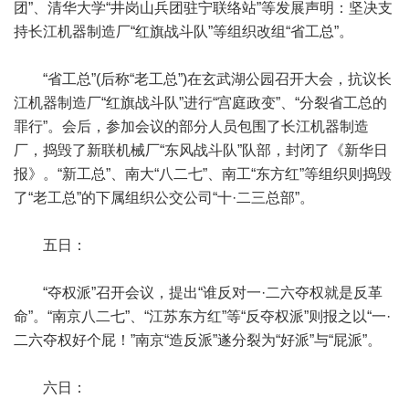
团”、清华大学“井岗山兵团驻宁联络站”等发展声明：坚决支
持长江机器制造厂“红旗战斗队”等组织改组“省工总”。
“省工总”(后称“老工总”)在玄武湖公园召开大会，抗议长
江机器制造厂“红旗战斗队”进行“宫庭政变”、“分裂省工总的
罪行”。会后，参加会议的部分人员包围了长江机器制造
厂，捣毁了新联机械厂“东风战斗队”队部，封闭了《新华日
报》。“新工总”、南大“八二七”、南工“东方红”等组织则捣毁
了“老工总”的下属组织公交公司“十·二三总部”。
五日：
“夺权派”召开会议，提出“谁反对一·二六夺权就是反革
命”。“南京八二七”、“江苏东方红”等“反夺权派”则报之以“一·
二六夺权好个屁！”南京“造反派”遂分裂为“好派”与“屁派”。
六日：