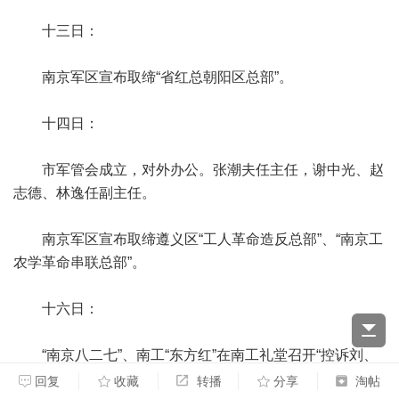
十三日：
南京军区宣布取缔“省红总朝阳区总部”。
十四日：
市军管会成立，对外办公。张潮夫任主任，谢中光、赵
志德、林逸任副主任。
南京军区宣布取缔遵义区“工人革命造反总部”、“南京工
农学革命串联总部”。
十六日：
“南京八二七”、南工“东方红”在南工礼堂召开“控诉刘、
邓资产阶级反动路线大会”。
回复
收藏
转播
分享
淘帖