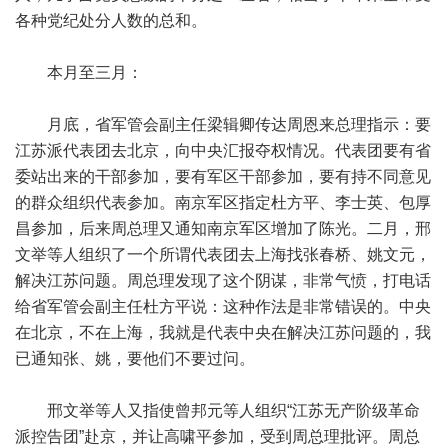
各种党纪处分人数的总和。
本月至三月：
月底，省军管会副主任梁辑卿传达周恩来总理指示：要
江苏派代表团去北京，向中央汇报夺权情况。代表团要有省
委站出来的干部参加，要有军区干部参加，要有持不同意见
的群众组织代表参加。南京军区指定杜方平、李士英、包厚
昌参加，后来周总理又通知南京军区增加了陈光。二月，邢
文举等人组织了一个所谓代表团去上海找张春桥、姚文元，
解决江苏问题。周总理发现了这个阴谋，非常气愤，打电话
给省军管会副主任杜方平说：这种作法是非常错误的。中央
在北京，不在上海，我就是代表中央在解决江苏问题的，我
已通知张、姚，要他们不要过问。
邢文举等人又指使曾邦元等人组织“江苏无产阶级革命
派控告团”赴京，并让高啸平参加，受到周总理批评。周总