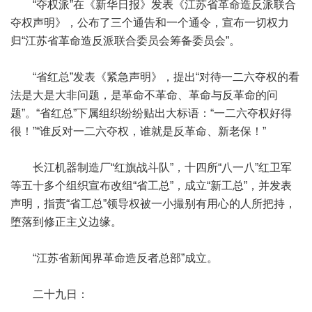
“夺权派”在《新华日报》发表《江苏省革命造反派联合
夺权声明》，公布了三个通告和一个通令，宣布一切权力
归“江苏省革命造反派联合委员会筹备委员会”。
“省红总”发表《紧急声明》，提出“对待一二六夺权的看
法是大是大非问题，是革命不革命、革命与反革命的问
题”。“省红总”下属组织纷纷贴出大标语：“一二六夺权好得
很！”“谁反对一二六夺权，谁就是反革命、新老保！”
长江机器制造厂“红旗战斗队”，十四所“八一八”红卫军
等五十多个组织宣布改组“省工总”，成立“新工总”，并发表
声明，指责“省工总”领导权被一小撮别有用心的人所把持，
堕落到修正主义边缘。
“江苏省新闻界革命造反者总部”成立。
二十九日：