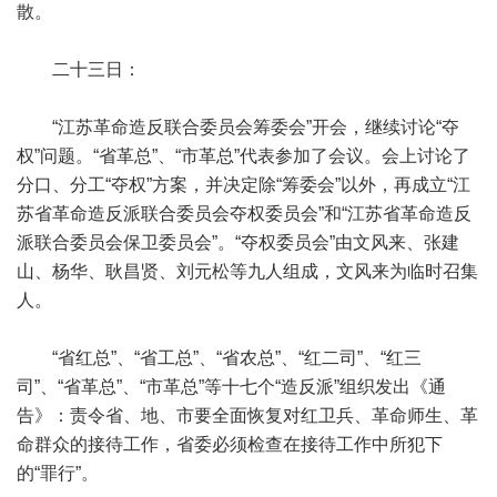
散。
二十三日：
“江苏革命造反联合委员会筹委会”开会，继续讨论“夺
权”问题。“省革总”、“市革总”代表参加了会议。会上讨论了
分口、分工“夺权”方案，并决定除“筹委会”以外，再成立“江
苏省革命造反派联合委员会夺权委员会”和“江苏省革命造反
派联合委员会保卫委员会”。“夺权委员会”由文风来、张建
山、杨华、耿昌贤、刘元松等九人组成，文风来为临时召集
人。
“省红总”、“省工总”、“省农总”、“红二司”、“红三
司”、“省革总”、“市革总”等十七个“造反派”组织发出《通
告》：责令省、地、市要全面恢复对红卫兵、革命师生、革
命群众的接待工作，省委必须检查在接待工作中所犯下
的“罪行”。