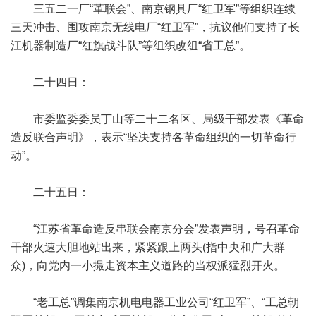
三五二一厂“革联会”、南京钢具厂“红卫军”等组织连续
三天冲击、围攻南京无线电厂“红卫军”，抗议他们支持了长
江机器制造厂“红旗战斗队”等组织改组“省工总”。
二十四日：
市委监委委员丁山等二十二名区、局级干部发表《革命
造反联合声明》，表示“坚决支持各革命组织的一切革命行
动”。
二十五日：
“江苏省革命造反串联会南京分会”发表声明，号召革命
干部火速大胆地站出来，紧紧跟上两头(指中央和广大群
众)，向党内一小撮走资本主义道路的当权派猛烈开火。
“老工总”调集南京机电电器工业公司“红卫军”、“工总朝