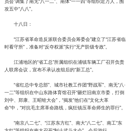
员会”调集了南无“八一二”、南体“一一四”等组织近万人，围
攻五中“八八”。
十八日：
“江苏省革命造反派联合委员会筹委会”建立了“江苏省临
时看守所”，准备对“反夺权派”实行“无产阶级专政”。
江浦地区的“省工总”所属组织在浦镇车辆工厂召开负责
人联席会议，宣布不承认改组后的“新工总”。
“省红总中专总部”、城市社教工作团“野战军”、南无“八·
一二”等组织在中山东路体育馆召开“砸烂旧南京市委，打倒
刘中、郑康、王昭铨大会”，“揭发”他们在“文化大革
命”中，“对抗毛主席革命路线，疯狂镇压革命师生的罪行”。
“南京八二七”、“江苏东方红”、南大“八二七”、南工“东
方红”等组织在南大召开“制止武斗大会”，会后游行。