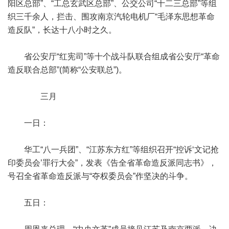
阳区总部”、“工总玄武区总部”、公交公司“十二三总部”等组
织三千余人，拦击、围攻南京汽轮电机厂“毛泽东思想革命
造反队”，长达十八小时之久。
省公安厅“红宪司”等十个战斗队联合组成省公安厅“革命
造反联合总部”(简称“公安联总”)。
三月
一日：
华工“八一兵团”、“江苏东方红”等组织召开“控诉‘文记抢
印委员会’罪行大会”，发表《告全省革命造反派同志书》，
号召全省革命造反派与“夺权委员会”作坚决的斗争。
五日：