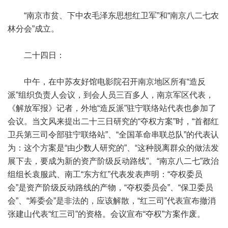
“南京市贫、下中农毛泽东思想红卫军”和“南京八二七农
林分会”成立。
二十四日：
中午，在中苏友好馆电影院召开南京地区所有“造反
派”组织负责人会议，到会人员三百多人，南京军区代表，
《解放军报》记者，外地“造反派”驻宁联络站代表也参加了
会议。当文风来提出二十三日研究的“夺权方案”时，“首都红
卫兵第三司令部驻宁联络站”、“全国革命串联总队”的代表认
为：这个方案是“由少数人研究的”、“这种脱离群众的做法发
展下去，要成为新的资产阶级反动路线”。“南京八二七”政治
组组长袁服武、南工“东方红”代表发表声明：“夺权委员
会”是资产阶级反动路线的产物，“夺权委员会”、“保卫委员
会”、“筹委会”是非法的，应该解散，“红三司”代表宣布撤消
张建山代表“红三司”的资格。会议宣布“夺权”方案作废。