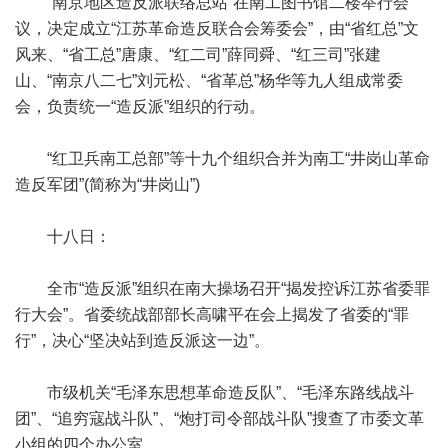
“南京地区造反派联络总站”在南工图书馆二楼举行会
议，决定成立“江苏革命造反联合会筹委会”，由“省红总”文
风来、“省工总”唐康、“红二司”薛同舜、“红三司”张建
山、“南京八二七”刘元松、“省革总”杨华等九人组成常委
会，负责统一“造反派”组织的行动。
“红卫兵南工总部”等十九个组织合并为南工“井岗山革命
造反军团”(简称为“井岗山”)
十八日：
全市“造反派”组织在南大操场召开“揭发控诉江苏省委罪
行大会”。省委统战部部长高啸平在会上揭发了省委的“罪
行”，决心“坚决站到造反派这一边”。
市级机关“毛泽东思想革命造反队”、“毛泽东路线战斗
团”、“追穷寇战斗队”、“炮打司令部战斗队”搜查了市委文革
小组的四个办公室。