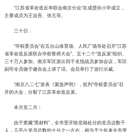
“江苏省革命造反串联会南京分会”在成贤街小学成立，
主要成员为王迫吾、张元等。
三十日：
“夺权委员会”在五台山体育场、人民广场等处召开“江苏
省革命造反派联合夺权誓师大会”。五十二个“造反派”组织、
三十万人参加。南京军区派出四千名指战员参加会议，军区
副司令员饶子健在会上讲了话。会后举行了游行示威。
“南京八二七”发表《紧急声明》，批判“夺权委员会”召
开的大会，分裂了江苏革命造反派。
本月至二月：
由于窝藏“黑材料”，全市受开除党籍处分的党员达数千
人，几乎占党员总数的十分之一左右，相当于十年来全市受