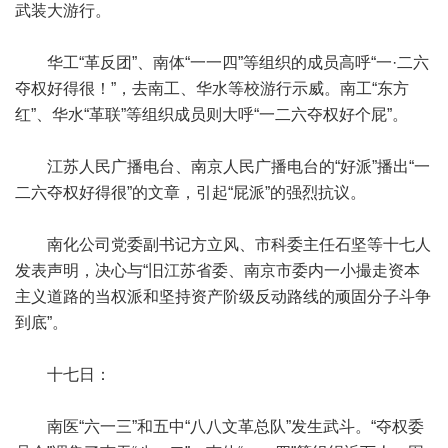
武装大游行。
华工“革反团”、南体“一一四”等组织的成员高呼“一·二六
夺权好得很！”，去南工、华水等校游行示威。南工“东方
红”、华水“革联”等组织成员则大呼“一二六夺权好个屁”。
江苏人民广播电台、南京人民广播电台的“好派”播出“一
二六夺权好得很”的文章，引起“屁派”的强烈抗议。
南化公司党委副书记方立风、市科委主任石坚等十七人
发表声明，决心与“旧江苏省委、南京市委内一小撮走资本
主义道路的当权派和坚持资产阶级反动路线的顽固分子斗争
到底”。
十七日：
南医“六一三”和五中“八八文革总队”发生武斗。“夺权委