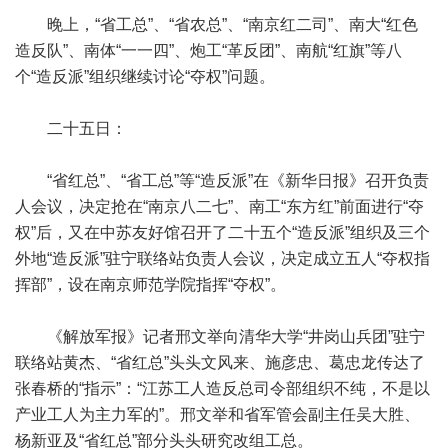
晚上，“省工总”、“省农总”、“南京红二司”、南大“红色
造反队”、南体“一一四”、炮工“革反团”、南航“红旗”等八
个“造反派”组织继续讨论“夺权”问题。
二十五日：
“省红总”、“省工总”等“造反派”在《新华日报》召开负责
人会议，决定抢在“南京八二七”、南工“东方红”前面进行“夺
权”后，又在中苏友好馆召开了二十五个“造反派”组织及三个
外地“造反派”驻宁联络站负责人会议，决定成立五人“夺权指
挥部”，设在南京师范学院指挥“夺权”。
《解放军报》记者邢文举向清华大学“井岗山兵团”驻宁
联络站黄杰、“省红总”头头文风来、施彦忠、葛忠龙传达了
张春桥的“指示”：“江苏工人造反总司令部组织不纯，不是以
产业工人为主力军的”。邢文举和省军管会副主任吴大胜、
杨新亚及“省红总”部分头头研究改组工总。