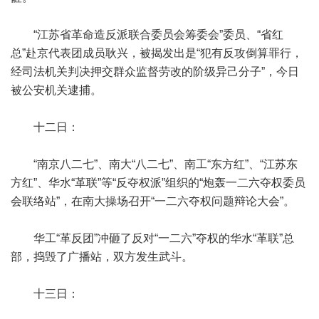
“江苏省革命造反派联合委员会筹委会”委员、“省红
总”赴京代表团成员耿兴，被揭发出是“犯有反攻倒算罪行，
经司法机关判决押交群众监督劳改的阶级异己分子”，今日
被公安机关逮捕。
十二日：
“南京八二七”、南大“八二七”、南工“东方红”、“江苏东
方红”、华水“革联”等“反夺权派”组织的“炮轰一二六夺权委员
会联络站”，在南大操场召开“一二六夺权问题辩论大会”。
华工“革反团”冲砸了反对“一二六”夺权的华水“革联”总
部，捣毁了广播站，双方发生武斗。
十三日：