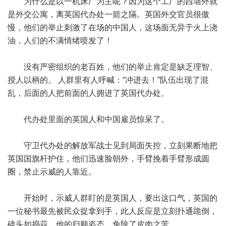
为什么是以一机床厂为主呢？因为这个工厂的西墙外就
是外交公寓，离英国代办处一箭之隔。英国外交官员很傲
慢，他们的举止刺激了在场的中国人，这场面无异于火上浇
油，人们的不满情绪喷发了！
没有严密组织的老百姓，他们的举止肯定是缺乏理智、
授人以柄的。 人群里有人呼喊：“冲进去！”队伍出现了混
乱，后面的人把前面的人拥进了英国代办处。
代办处里面的英国人和中国雇员惊呆了。
守卫代办处的解放军战士见到局面失控，立刻果断地把
英国国旗杆护住，他们迅速脸朝外，手臂挽着手臂形成圆
圈，禁止示威的人靠近。
开始时，示威人群盯的是英国人，要出这口气，英国的
一位秘书最先被民众捉拿到手，此人反应是立刻扑通跪倒，
磕头如捣蒜。他的归顺姿态，免除了皮肉之苦。