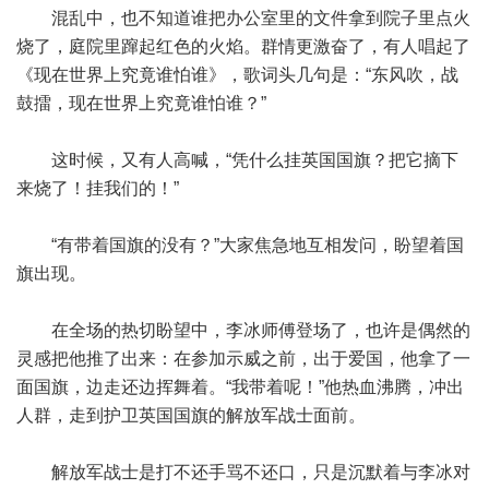
混乱中，也不知道谁把办公室里的文件拿到院子里点火
烧了，庭院里蹿起红色的火焰。群情更激奋了，有人唱起了
《现在世界上究竟谁怕谁》，歌词头几句是：“东风吹，战
鼓擂，现在世界上究竟谁怕谁？”
这时候，又有人高喊，“凭什么挂英国国旗？把它摘下
来烧了！挂我们的！”
“有带着国旗的没有？”大家焦急地互相发问，盼望着国
旗出现。
在全场的热切盼望中，李冰师傅登场了，也许是偶然的
灵感把他推了出来：在参加示威之前，出于爱国，他拿了一
面国旗，边走还边挥舞着。“我带着呢！”他热血沸腾，冲出
人群，走到护卫英国国旗的解放军战士面前。
解放军战士是打不还手骂不还口，只是沉默着与李冰对