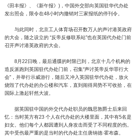
《田丰报》、《新午报》)，中国外交部向英国驻华代办处
发出照会，限令在48小时内撤销对三家报纸的停刊令。
与此同时，北京工人体育场召开数万人的声讨港英政府
的大会，随之设立的 “反帝反修联系站”也在英国代办处门前
召开声讨港英政府的大会。
8月22日晚，最后通牒的时限已到，北京十几个机构的
造反派跑到英国驻代办处门前，召集“声讨英帝反华罪行大
会”，并举行示威游行，随后又冲入英国驻华代办处，放火
烧毁了代办处的办公楼和汽车，直到闹得局势不可收拾，在
国际上激起轩然大波。
据英国驻中国的外交代办处职员的魏思敦爵士后来回
忆：当时英方有23 个人在代办处的大楼里面，其中有5名是
妇女。他们每个人都因遭到人身攻击而受了不同程度的伤。
其中受伤最严重的是当时的代办处主任唐纳德·霍布森。