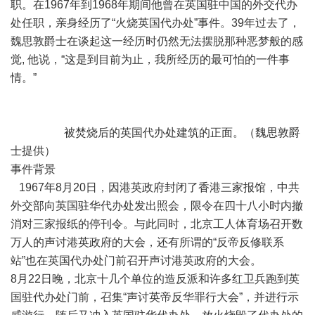
职。在1967年到1968年期间他曾在英国驻中国的外交代办
处任职，亲身经历了“火烧英国代办处”事件。39年过去了，
魏思敦爵士在谈起这一经历时仍然无法摆脱那种恶梦般的感
觉, 他说，“这是到目前为止，我所经历的最可怕的一件事
情。”
被焚烧后的英国代办处建筑的正面。（魏思敦爵
士提供）
事件背景
1967年8月20日，因港英政府封闭了香港三家报馆，中共
外交部向英国驻华代办处发出照会，限令在四十八小时内撤
消对三家报纸的停刊令。与此同时，北京工人体育场召开数
万人的声讨港英政府的大会，还有所谓的“反帝反修联系
站”也在英国代办处门前召开声讨港英政府的大会。
8月22日晚，北京十几个单位的造反派和许多红卫兵跑到英
国驻代办处门前，召集“声讨英帝反华罪行大会”，并进行示