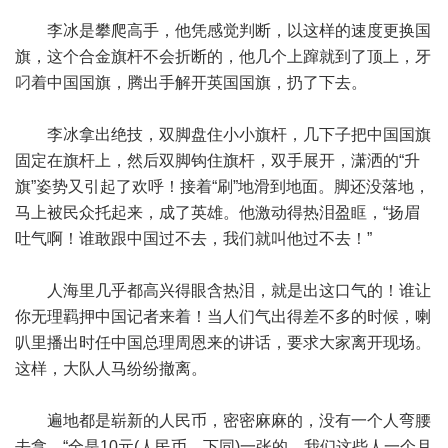
李冰是攀爬高手，他凭感觉判断，以这样的速度更换国
旗，这个合金旗杆不会折断的，他几个上蹿就到了顶上，牙
叼着中国国旗，腾出手解开英国国旗，扔了下去。
李冰拿出绝技，双脚盘住小小旗杆，几下子把中国国旗
固定在旗杆上，然后双脚钩住旗杆，双手展开，潇洒的“升
旗”姿势又引起了欢呼！接着“刷”地滑到地面。脚还没落地，
马上被民众托起来，成了英雄。他激动得热泪盈眶，“扬眉
吐气啊！谁敢跟中国过不去，我们就叫他过不去！”
人海里几乎都高兴得眼含热泪，就是出这口气的！谁让
你无理羁押中国记者来着！当人们气出得差不多的时候，喇
叭里播出时任中国总理周恩来的讲话，要求大家离开现场。
这样，大队人马纷纷撤离。
遍地都是崭新的人民币，密密麻麻的，没有一个人弯腰
去拿，“全是10元(人民币，下同)一张的，我们这些人一个月