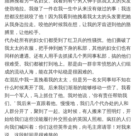
胳膊挽着另一名妇女。我看到有个男人伸手抓我太太的头发
使劲地拉。我做了一件在我一生中从来没有做过的事：我连
想都没想就咬了他！因为我看到他拽着我太太的头发要把她
从我身边拉走。咬他的时候我在想，让我的牙齿进到他的胳
膊里，让他松手。
代办处所有的妇女们都受到了红卫兵的性骚扰。他们撕破了
我太太的衣服，把手伸到她下身的私部，其他的妇女们也有
同样的遭遇。还有人用手去抓揉几个男同事私部，搞的他们
很难受。我们都被打到地上。那是由一群非常愤怒的人们组
成的流动人海，能在其中站稳是很困难的。
在混乱中我一直挽着我的太太，但是另一名女同事却不知在
什么时候离开了我。后来我们渐渐的能够移动一些了。我看
到一个军人，马上抓住了他。我对他说，‘你有责任帮助我
们。’ 我后来一直跟着他。慢慢地，我们几个代办处的人和
人群分开了，聚到了一起。这时候，有人搬来了照明灯，开
始给我们这些没能履行外交照会的英国人照相。疯狂的人们
向我们喊叫着：你们这些英帝走狗，向毛主席请罪！对我来
说，这段时间是很难熬的。