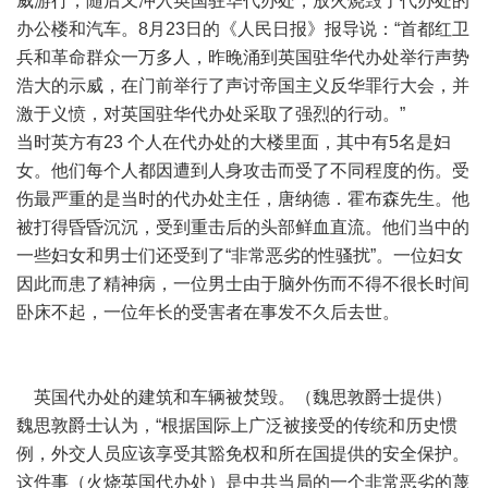
威游行，随后又冲入英国驻华代办处，放火烧毁了代办处的
办公楼和汽车。8月23日的《人民日报》报导说：“首都红卫
兵和革命群众一万多人，昨晚涌到英国驻华代办处举行声势
浩大的示威，在门前举行了声讨帝国主义反华罪行大会，并
激于义愤，对英国驻华代办处采取了强烈的行动。”
当时英方有23 个人在代办处的大楼里面，其中有5名是妇
女。他们每个人都因遭到人身攻击而受了不同程度的伤。受
伤最严重的是当时的代办处主任，唐纳德．霍布森先生。他
被打得昏昏沉沉，受到重击后的头部鲜血直流。他们当中的
一些妇女和男士们还受到了“非常恶劣的性骚扰”。一位妇女
因此而患了精神病，一位男士由于脑外伤而不得不很长时间
卧床不起，一位年长的受害者在事发不久后去世。
英国代办处的建筑和车辆被焚毁。（魏思敦爵士提供）
魏思敦爵士认为，“根据国际上广泛被接受的传统和历史惯
例，外交人员应该享受其豁免权和所在国提供的安全保护。
这件事（火烧英国代办处）是中共当局的一个非常恶劣的蔑