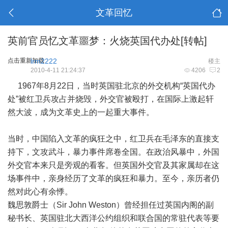
文革回忆
英前官员忆文革噩梦：火烧英国代办处[转帖]
点击重新加载
lrm2222
楼主
2010-4-11 21:24:37
4206
2
1967年8月22日，当时英国驻北京的外交机构“英国代办
处”被红卫兵攻占并烧毁，外交官被殴打，在国际上激起轩
然大波，成为文革史上的一起重大事件。
当时，中国陷入文革的疯狂之中，红卫兵在毛泽东的直接支
持下，文攻武斗，暴力事件席卷全国。在政治风暴中，外国
外交官本来只是旁观的看客。但英国外交官及其家属却在这
场事件中，亲身经历了文革的疯狂和暴力。至今，亲历者仍
然对此心有余悸。
魏思敦爵士（Sir John Weston）曾经担任过英国内阁的副
秘书长、英国驻北大西洋公约组织和联合国的常驻代表等要