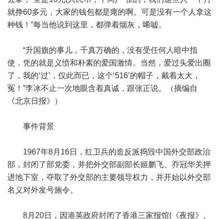
就挣60多元，大家的钱包都是瘪的啊。可是没有一个人拿这
种钱！”每当他说到这里，都弹着烟灰，唏嘘。
“升国旗的事儿，千真万确的，没有受任何人暗中指
使，凭的就是义愤和朴素的爱国激情。当然，爱过头爱出圈
了，我的‘过’，仅此而已，这个‘516’的帽子，戴着太大，
冤！”李冰不止一次地眼含着真诚，跟张正说。（摘编自
《北京日报》）
事件背景
1967年8月16日，红卫兵的造反派捣毁中国外交部政治
部，封闭了部党委，并把外交部副部长姬鹏飞、乔冠华关押
进地下室，夺取了外交部的主要领导权力，并开始以外交部
名义对外发号施令。
8月20日，因港英政府封闭了香港三家报馆(《夜报》、