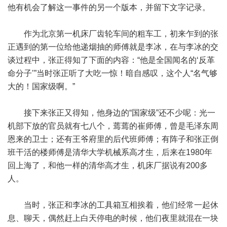
他有机会了解这一事件的另一个版本，并留下文字记录。
作为北京第一机床厂齿轮车间的粗车工，初来乍到的张
正遇到的第一位给他递烟抽的师傅就是李冰，在与李冰的交
谈过程中，张正得知了下面的内容：“他是全国闻名的‘反革
命分子’”当时张正听了大吃一惊！暗自感叹，这个人“名气够
大的！国家级啊。”
接下来张正又得知，他身边的“国家级”还不少呢：光一
机部下放的官员就有七八个，蔫蔫的崔师傅，曾是毛泽东周
恩来的卫士；还有王爷府里的后代班师傅；有阵子和张正倒
班干活的楼师傅是清华大学机械系高才生，后来在1980年
回上海了，和他一样的清华高才生，机床厂据说有200多
人。
当时，张正和李冰的工具箱互相挨着，他们经常一起休
息、聊天，偶然赶上白天停电的时候，他们夜里就混在一块