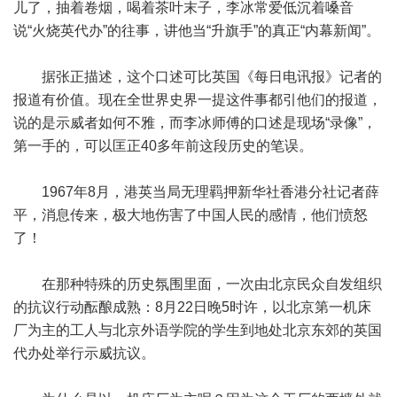
儿了，抽着卷烟，喝着茶叶末子，李冰常爱低沉着嗓音
说“火烧英代办”的往事，讲他当“升旗手”的真正“内幕新闻”。
据张正描述，这个口述可比英国《每日电讯报》记者的
报道有价值。现在全世界史界一提这件事都引他们的报道，
说的是示威者如何不雅，而李冰师傅的口述是现场“录像”，
第一手的，可以匡正40多年前这段历史的笔误。
1967年8月，港英当局无理羁押新华社香港分社记者薛
平，消息传来，极大地伤害了中国人民的感情，他们愤怒
了！
在那种特殊的历史氛围里面，一次由北京民众自发组织
的抗议行动酝酿成熟：8月22日晚5时许，以北京第一机床
厂为主的工人与北京外语学院的学生到地处北京东郊的英国
代办处举行示威抗议。