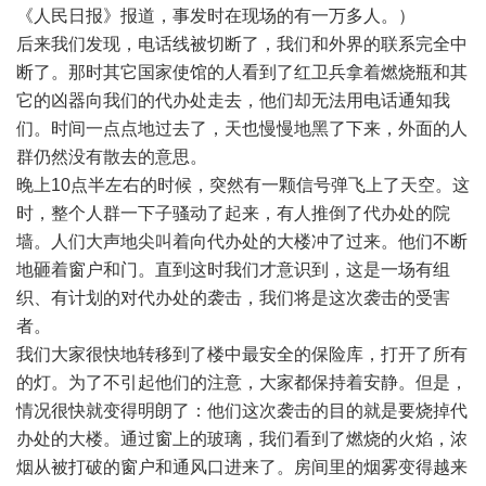
《人民日报》报道，事发时在现场的有一万多人。）
后来我们发现，电话线被切断了，我们和外界的联系完全中
断了。那时其它国家使馆的人看到了红卫兵拿着燃烧瓶和其
它的凶器向我们的代办处走去，他们却无法用电话通知我
们。时间一点点地过去了，天也慢慢地黑了下来，外面的人
群仍然没有散去的意思。
晚上10点半左右的时候，突然有一颗信号弹飞上了天空。这
时，整个人群一下子骚动了起来，有人推倒了代办处的院
墙。人们大声地尖叫着向代办处的大楼冲了过来。他们不断
地砸着窗户和门。直到这时我们才意识到，这是一场有组
织、有计划的对代办处的袭击，我们将是这次袭击的受害
者。
我们大家很快地转移到了楼中最安全的保险库，打开了所有
的灯。为了不引起他们的注意，大家都保持着安静。但是，
情况很快就变得明朗了：他们这次袭击的目的就是要烧掉代
办处的大楼。通过窗上的玻璃，我们看到了燃烧的火焰，浓
烟从被打破的窗户和通风口进来了。房间里的烟雾变得越来