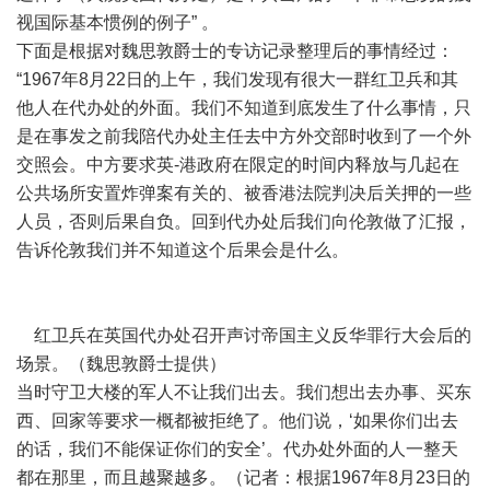
视国际基本惯例的例子” 。
下面是根据对魏思敦爵士的专访记录整理后的事情经过：
“1967年8月22日的上午，我们发现有很大一群红卫兵和其
他人在代办处的外面。我们不知道到底发生了什么事情，只
是在事发之前我陪代办处主任去中方外交部时收到了一个外
交照会。中方要求英-港政府在限定的时间内释放与几起在
公共场所安置炸弹案有关的、被香港法院判决后关押的一些
人员，否则后果自负。回到代办处后我们向伦敦做了汇报，
告诉伦敦我们并不知道这个后果会是什么。
红卫兵在英国代办处召开声讨帝国主义反华罪行大会后的
场景。（魏思敦爵士提供）
当时守卫大楼的军人不让我们出去。我们想出去办事、买东
西、回家等要求一概都被拒绝了。他们说，‘如果你们出去
的话，我们不能保证你们的安全’。代办处外面的人一整天
都在那里，而且越聚越多。（记者：根据1967年8月23日的