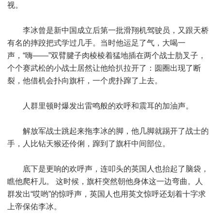
视。
李冰曾是新中国成立后第一批滑翔机驾驶员，又跟天桥
有名的摔跤把式学过几手。当时他运足了气，大喝一
声，“嗨——”双臂腱子肉棱棱着猛地插在两个战士肋叉子，
个个赛武松的小战士居然让他给扒拉开了：圆圈出现了断
裂，他借机会扑向旗杆，一个虎扑蹿了上去。
人群里顿时爆发出雷鸣般的欢呼和震耳的加油声。
解放军战士跳起来拖李冰的脚，他几脚就踢开了战士的
手，人比钻天猴还伶俐，蹿到了旗杆中间部位。
底下是更响的欢呼声，连叩头的英国人也抬起了脑袋，
瞧他爬杆儿。 这时候，旗杆突然朝他身体这一边弯曲。人
群发出“哎哟”的惊呼声，英国人也用英文惊呼还划着十字求
上帝保佑李冰。