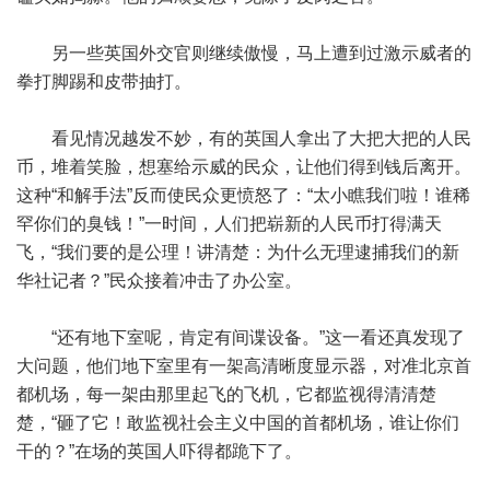
另一些英国外交官则继续傲慢，马上遭到过激示威者的
拳打脚踢和皮带抽打。
看见情况越发不妙，有的英国人拿出了大把大把的人民
币，堆着笑脸，想塞给示威的民众，让他们得到钱后离开。
这种“和解手法”反而使民众更愤怒了：“太小瞧我们啦！谁稀
罕你们的臭钱！”一时间，人们把崭新的人民币打得满天
飞，“我们要的是公理！讲清楚：为什么无理逮捕我们的新
华社记者？”民众接着冲击了办公室。
“还有地下室呢，肯定有间谍设备。”这一看还真发现了
大问题，他们地下室里有一架高清晰度显示器，对准北京首
都机场，每一架由那里起飞的飞机，它都监视得清清楚
楚，“砸了它！敢监视社会主义中国的首都机场，谁让你们
干的？”在场的英国人吓得都跪下了。