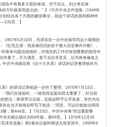
，在报告中有着多方面的体现。对于此点，刘少奇后来
的方针政策而提出的。”【《中共中央文件选集（1949年
志也分别结合各个方面的建设事业，就这个讲话的原则精神作
—235页。】
1957年5月18日，毛泽东在一次中央领导同志小规模的
冷西：《忆毛主席：我亲身经历的若干重大历史事件片断》，
对于一些基本问题说得很好，对现在的工作仍有很重要的指导作
“此件看了，不大满意，发下去征求意见，以为将来修改之
意后，中共中央随后将《论十大关系》讲话的记录整理稿作为
系》的讲话记录稿进一步作了整理。1975年7月13日，
：“我们在读改时，一致觉得这篇东西太重要了，对当前
样的想法：希望早日定稿，定稿后即予公开发表，并作为全
毛泽东在当天审阅后即写下批语：“同意。可以印发政治局同
册，第444页。】7月23日，中共中央将“经过重新整
文献出版社2004年版，第69页。】1976年12月26
毛泽东选集》第5卷在出版时将该文收录其中。1999年6