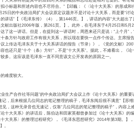
对十大关系特别是其中的后四对关系的概括和总结还是相对仓促的。有论者
所拟小标题和所述内容也不尽符合。”【邱巍：《〈论十大关系〉的形成和
，4月25日的中央政治局扩大会议原定议题并不是讨论十大关系，而是要“讨
的讲话”【《毛泽东传》（4），第1446页。】，讲话的内容“大大超出
献出版社2006年版，第261页。】。此外，在毛泽东于4月25日和5
达了这一讲话。但是，在提到这一讲话时，周恩来还只是说：“上个月”，
十条方针与政府工作有很大关系，所以现在要快一点作个传达。主席报告的
议上传达毛泽东关于十大关系讲话的报告（节录）》，《党的文献》200
容也还只是“十个（条）方针”，不是“十大关系”。据此，不难看出，《
对较多。这应该是毛泽东一直不同意该文公开发表的原因之一。
善的难度较大。
农业生产合作社等问题”的中央政治局扩大会议上作《论十大关系》的重要讲
速记，后来根据几位同志的笔记整理的稿子，毛泽东阅后很不满意”【苏
可以想见，这种无录音也无速记，仅靠“几位同志的笔记整理的稿子”，内容
《论十大关系》的讲话后，陈伯达和田家英都曾参加过《论十大关系》的
十大关系〉的整理过程研究》，《毛泽东思想研究》2014年第3期。】，
。】。