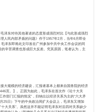
与毛泽东对待其他著述的态度形成强烈对比【与此形成强烈
人民内部矛盾的问题》作于1957年2月，当年6月即全
后，毛泽东即将此文印发在广州参加中共中央工作会议的同
此前的辛苦调查也形成巨大反差。究其原因，笔者认为，主
迎接大规模的经济建设，汇报者基本上都来自国务院的经济
446页。】。正因为如此，毛泽东在首次作《论十大关
工作部门汇报的情况”，归纳出以经济关系为主的“六大矛
（4月25日）下午的中央政治局扩大会议上，毛泽东又增加
的“十大关系”。虽然这并不能证明毛泽东对后四对关系缺少