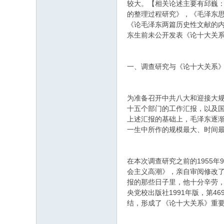
较大。【相关论述主要有邱巍：
的整理过程研究》，《毛泽东思
《论毛泽东两篇历史性文献的内
东生前未公开发表《论十大关
一、调查研究与《论十大关系
为准备召开中共八大和迎接大规
十五个部门的工作汇报，以及国家
上述汇报的基础上，毛泽东逐
一生中所作的规模最大、时间最长
在本次调查研究之前的1955
会主义高潮》，亲自审阅修改了
报的那些日子里，他十分辛劳，
央党校出版社1991年版，第
结，形成了《论十大关系》重