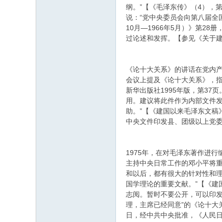
纲。”【《毛泽东传》（4），
说：“党中央委员会向第八届全
10月—1966年5月）》第2
过论述和发挥。【参见《关于建国
《论十大关系》的讲话在党内产
会议上提及《论十大关系》，指
新华出版社1995年版，第3
用。建议将此件作为内部文件发
助。”【《建国以来毛泽东文稿
中央文件印发县、团级以上党
1975年，在对毛泽东著作进
主持中央日常工作的邓小平将
和以后，都有很大的针对性和
国学理论的重要文献。”【《建
志阅。暂时不要公开，可以印发
理，主席已经同意”的《论十大关系
日，经中共中央批准，《人民日报