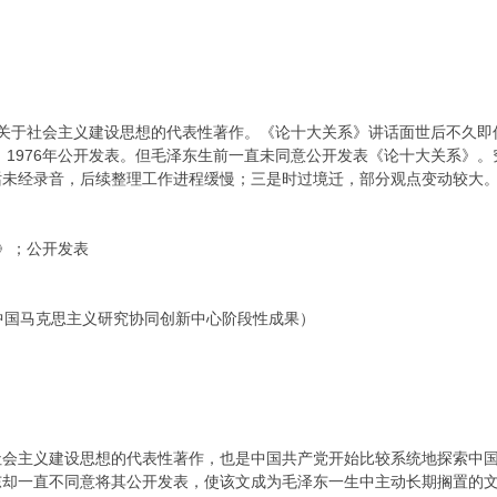
东关于社会主义建设思想的代表性著作。《论十大关系》讲话面世后不久即
发，1976年公开发表。但毛泽东生前一直未同意公开发表《论十大关系》
话未经录音，后续整理工作进程缓慢；三是时过境迁，部分观点变动较大
系》；公开发表
中国马克思主义研究协同创新中心阶段性成果）
社会主义建设思想的代表性著作，也是中国共产党开始比较系统地探索中
东却一直不同意将其公开发表，使该文成为毛泽东一生中主动长期搁置的