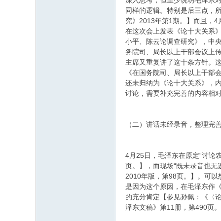
深入思考，但至少说明毛泽东
同样的逻辑。特别是后三点，
究》2013年第1期。】而且
在这次会上发表《论十大关系》
小平、陈云论调查研究》，中央文
务院司、局长以上干部会议上传
主席又重复讲了这十条方针。这
《在国务院司、局长以上干部会
还未归纳为《论十大关系》，内
讨论，需要补充完善的内容相
（二）讲话未经录音，整理完
4月25日，毛泽东在原定“讨论
页。】，而现场“既未录音也无
2010年版，第98页。】。
是因为这个原因，在毛泽东作
的充分肯定【参见孙佩：《〈论
泽东文稿》第11册，第490页