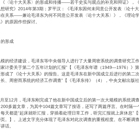
《〈论十大关系〉的形成和传播——若干史实与观点的补充和辩证》，《中
想研究》2014年第3期；罗平汉：《毛泽东因何未同意公开发表〈论十大
在关系——兼论毛泽东为何不同意公开发表〈论十大关系〉》，《理论学刊
系》的原因作些探讨。
》的形成
模的经济建设，毛泽东等中央领导人进行了大量周密系统的调查研究工作。19
计委关于第二个五年计划的汇报”【《毛泽东年谱（1949—1976）》第
渐形成了《论十大关系》的报告。这是毛泽东在新中国成立后进行的第二次
、周密而系统的经济工作调查”【《毛泽东传》（4），中央文献出版社201
年9月至12月，毛泽东刚完成了他在新中国成立后的第一次大规模的系统
200多篇文章，为其中104篇文章写了按语，还写了两篇序言。在时隔
每天都是“起床就听汇报，穿插着处理日常工作，听完汇报就上床休息”
469页。】。上述文字充分体现了毛泽东对此次调查的重视程度。在不断
要讲话。