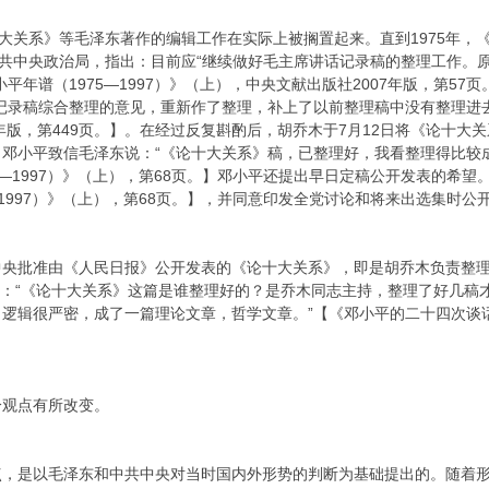
十大关系》等毛泽东著作的编辑工作在实际上被搁置起来。直到1975年，
中共中央政治局，指出：目前应“继续做好毛主席讲话记录稿的整理工作。
平年谱（1975—1997）》（上），中央文献出版社2007年版，第5
记录稿综合整理的意见，重新作了整理，补上了以前整理稿中没有整理进
4年版，第449页。】。在经过反复斟酌后，胡乔木于7月12日将《论十
，邓小平致信毛泽东说：“《论十大关系》稿，已整理好，我看整理得比较
75—1997）》（上），第68页。】邓小平还提出早日定稿公开发表的希
5—1997）》（上），第68页。】，并同意印发全党讨论和将来出选集时
中央批准由《人民日报》公开发表的《论十大关系》，即是胡乔木负责整
评价：“《论十大关系》这篇是谁整理好的？是乔木同志主持，整理了好几
辑很严密，成了一篇理论文章，哲学文章。”【《邓小平的二十四次谈话（197
分观点有所改变。
点，是以毛泽东和中共中央对当时国内外形势的判断为基础提出的。随着