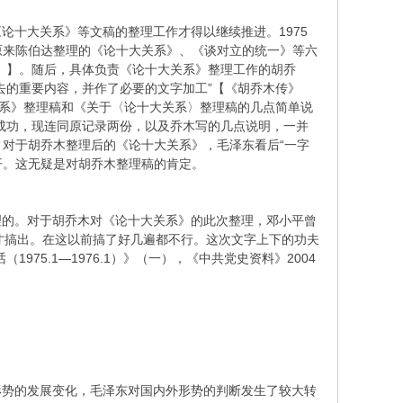
《论十大关系》等文稿的整理工作才得以继续推进。1975
原来陈伯达整理的《论十大关系》、《谈对立的统一》等六
7页。】。随后，具体负责《论十大关系》整理工作的胡乔
去的重要内容，并作了必要的文字加工”【《胡乔木传》
大关系》整理稿和《关于〈论十大关系〉整理稿的几点简单说
成功，现连同原记录两份，以及乔木写的几点说明，一并
望。对于胡乔木整理后的《论十大关系》，毛泽东看后“一字
公开。这无疑是对胡乔木整理稿的肯定。
理的。对于胡乔木对《论十大关系》的此次整理，邓小平曾
稿才搞出。在这以前搞了好几遍都不行。这次文字上下的功夫
5.1—1976.1）》（一），《中共党史资料》2004
形势的发展变化，毛泽东对国内外形势的判断发生了较大转