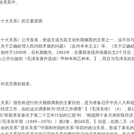
收录其中。
论十大关系》的主要原因
论十大关系》公开发表，使该文成为其主动长期搁置的文章之一。这不但
关于正确处理人民内部矛盾的问题》《反对本本主义》等。《关于正确处理
创作于1930年，后长期散失。1961年，在重新发现并阅看此文2个月
编入公开出版的《毛泽东著作选读》甲种本和乙种本。】，而且与毛泽东
要补充完善处较多。
大关系》报告前进行的大规模调查的主要目的，是为准备召开中共八大和
经济工作，由此这次调查称为“经济工作调查”【《毛泽东传》（4），第1
在“听取李富春关于第二个五年计划的汇报”时，“根据两个多月来听取经济
毛泽东年谱（1949—1976）》第2卷，第566页。】但是，在第二天
革命的关系”“是非关系”“中国和外国的关系”等四对政治关系，形成了著名