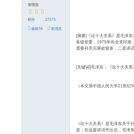
究
管理员
网
积分
27273
收听TA
发消息
[摘要]《论十大关系》是毛泽
各级党委，1975年向全党印
需要补充完善处较多；二是讲
[关键词]毛泽东；《论十大关
（本文系中国人民大学21世纪
《论十大关系》是毛泽东关于
是，在这篇讲话作出后，毛泽