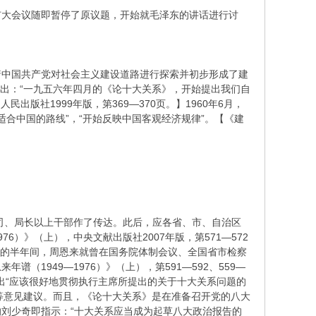
局扩大会议随即暂停了原议题，开始就毛泽东的讲话进行讨
着中国共产党对社会主义建设道路进行探索并初步形成了建
指出：“一九五六年四月的《论十大关系》，开始提出我们自
版社1999年版，第369—370页。】1960年6月，
合中国的路线”，“开始反映中国客观经济规律”。【《建
务院司、局长以上干部作了传达。此后，应各省、市、自治区
6）》（上），中央文献出版社2007年版，第571—572
后的半年间，周恩来就曾在国务院体制会议、全国省市检察
1949—1976）》（上），第591—592、559—
，提出“应该很好地贯彻执行主席所提出的关于十大关系问题的
】等意见建议。而且，《论十大关系》是在准备召开党的八大
刘少奇即指示：“十大关系应当成为起草八大政治报告的