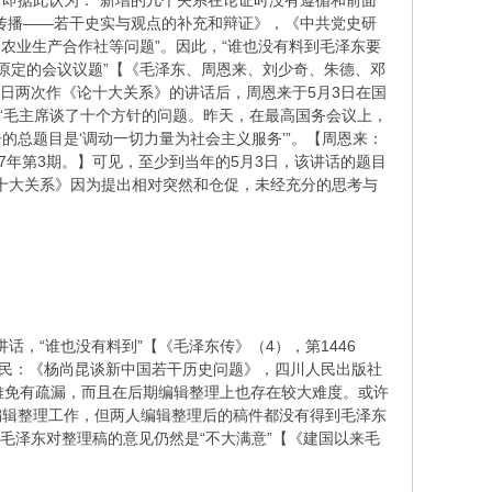
即据此认为：“新增的几个关系在论证时没有遵循和前面
传播——若干史实与观点的补充和辩证》，《中共党史研
论农业生产合作社等问题”。因此，“谁也没有料到毛泽东要
了原定的会议议题”【《毛泽东、周恩来、刘少奇、朱德、邓
月2日两次作《论十大关系》的讲话后，周恩来于5月3日在国
“毛主席谈了十个方针的问题。昨天，在最高国务会议上，
总题目是‘调动一切力量为社会主义服务’”。【周恩来：
7年第3期。】可见，至少到当年的5月3日，该讲话的题目
论十大关系》因为提出相对突然和仓促，未经充分的思考与
话，“谁也没有料到”【《毛泽东传》（4），第1446
维民：《杨尚昆谈新中国若干历史问题》，四川人民出版社
上难免有疏漏，而且在后期编辑整理上也存在较大难度。或许
编辑整理工作，但两人编辑整理后的稿件都没有得到毛泽东
毛泽东对整理稿的意见仍然是“不大满意”【《建国以来毛