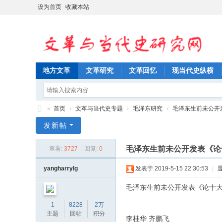
设为首页
收藏本站
地方文革
文革研究
文革回忆
现当代史纵横
»
首页
›
文革与当代史专题
›
毛泽东研究
›
毛泽东生前未公开发
文
发新帖
革
毛泽东生前未公开发表《论
查看:
3727
|
回复:
0
与
当
yangharrylg
发表于 2019-5-15 22:30:53
|
代
毛泽东生前未公开发表《论十
史
1
8228
2万
研
主题
回帖
积分
李桂华 齐鹏飞