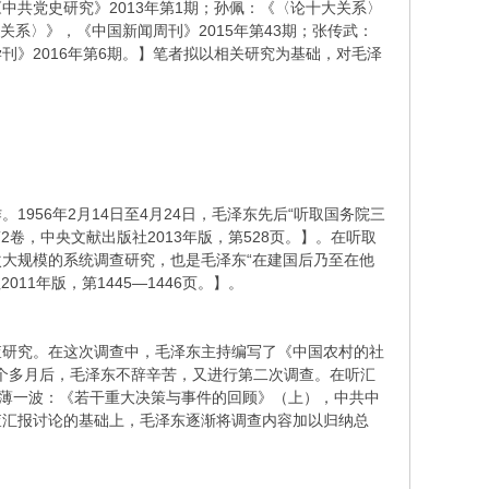
共党史研究》2013年第1期；孙佩：《〈论十大关系〉
关系〉》，《中国新闻周刊》2015年第43期；张传武：
》2016年第6期。】笔者拟以相关研究为基础，对毛泽
56年2月14日至4月24日，毛泽东先后“听取国务院三
2卷，中央文献出版社2013年版，第528页。】。在听取
大规模的系统调查研究，也是毛泽东“在建国后乃至在他
1年版，第1445—1446页。】。
调查研究。在这次调查中，毛泽东主持编写了《中国农村的社
一个多月后，毛泽东不辞辛苦，又进行第二次调查。在听汇
【薄一波：《若干重大决策与事件的回顾》（上），中共中
调查汇报讨论的基础上，毛泽东逐渐将调查内容加以归纳总