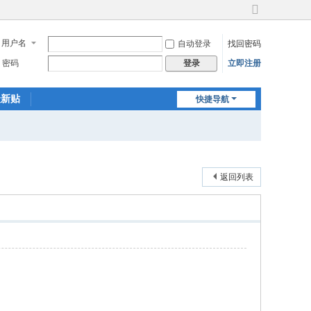
切
换
用户名
自动登录
找回密码
到
宽
密码
立即注册
登录
版
最新贴
快捷导航
返回列表