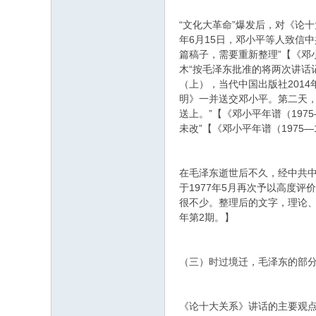
“文化大革命”爆发后，对《论
年6月15日，邓小平等人致信
篇稿子，需要重新整理”【《邓小
木“按毛泽东批准的将两次讲话
（上），当代中国出版社201
明》一并送交邓小平。第二天
送上。”【《邓小平年谱（19
未改”【《邓小平年谱（197
在毛泽东逝世后不久，经中共
于1977年5月再次予以高度
很不少。整理后的文字，理论、逻
年第2期。】
（三）时过境迁，毛泽东的部
《论十大关系》讲话的主要观