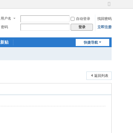
切
换
用户名
自动登录
找回密码
到
宽
密码
立即注册
登录
版
最新贴
快捷导航
返回列表