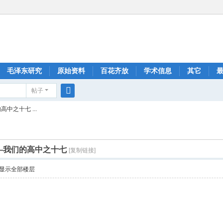
毛泽东研究
原始资料
百花齐放
学术信息
其它
帖子
搜
中之十七 ...
索
—我们的高中之十七
[复制链接]
显示全部楼层