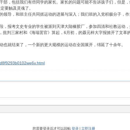
部，包括我们有些同学的家长。家长的问题可能不告诉孩子们，但是，
一定要触及灵魂了。
领导，和班主任共同抓运动的进展与深入；我们班的入党积极分子，作
，报考文史专业的学生被派到天津大陆橡胶厂，参加四清和社教运动，
，批判三家村和《海瑞罢官》算起，6月初，的聂元梓大字报掀开了文革
也就结束了，一个新的更大规模的运动在全国展开，绵延了十余年。
og_d8f9293b0102we6v.html
您需要登录后才可以回帖
登录
|
立即注册