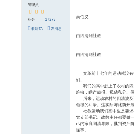
究
管理员
网
吴伯义
积分
27273
收听TA
发消息
由四清到社教
由四清到社教
文革前十七年的运动就没有中
们。
我们的高中赶上了农村的四清
蛀虫，瞒产瞒报、私佔私分、
后来，运动农村的四清波及到
领域的斗争。这实际与此前开
社教运动我们高中生是要求参
党支部书记、政教主任都要做
己的家庭划清界限，批判资产
怪事。