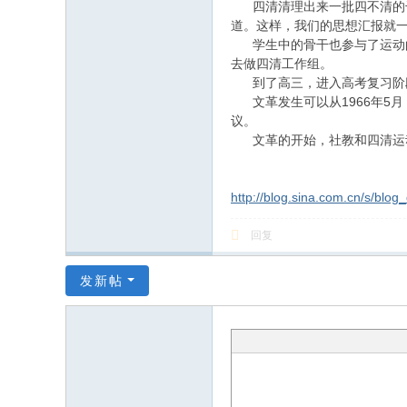
四清清理出来一批四不清的干
道。这样，我们的思想汇报就
学生中的骨干也参与了运动的
去做四清工作组。
到了高三，进入高考复习阶段
文革发生可以从1966年5月
议。
文革的开始，社教和四清运动
http://blog.sina.com.cn/s/bl
回复
发新帖