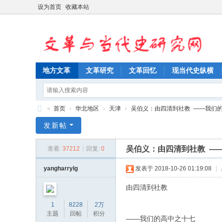
设为首页
收藏本站
地方文革
文革研究
文革回忆
现当代史纵横
»
首页
›
华北地区
›
天津
›
吴伯义：由四清到社教 ——我们的高
文
发新帖
革
吴伯义：由四清到社教 —
查看:
37212
|
回复:
0
与
当
yangharrylg
发表于 2018-10-26 01:19:08
|
代
由四清到社教
史
1
8228
2万
研
主题
回帖
积分
——我们的高中之十七