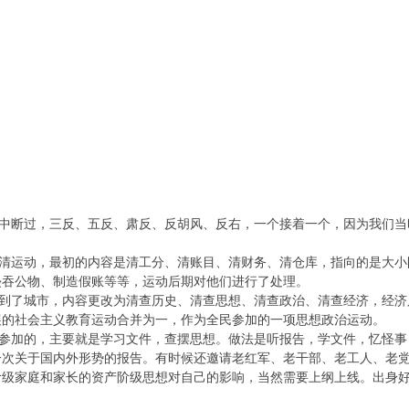
断过，三反、五反、肃反、反胡风、反右，一个接着一个，因为我们当
运动，最初的内容是清工分、清账目、清财务、清仓库，指向的是大小
侵吞公物、制造假账等等，运动后期对他们进行了处理。
了城市，内容更改为清查历史、清查思想、清查政治、清查经济，经济
展的社会主义教育运动合并为一，作为全民参加的一项思想政治运动。
加的，主要就是学习文件，查摆思想。做法是听报告，学文件，忆怪事
一次关于国内外形势的报告。有时候还邀请老红军、老干部、老工人、老
阶级家庭和家长的资产阶级思想对自己的影响，当然需要上纲上线。出身