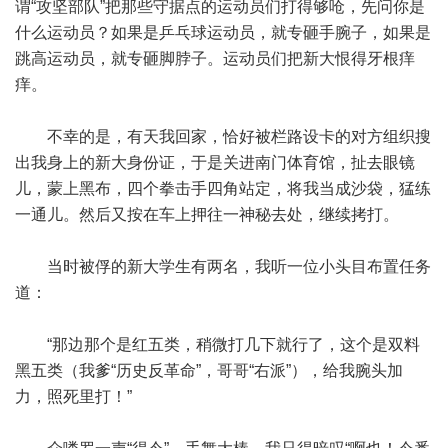
谓“攻坚部队”把那些守据点的运动员们打得够呛，先问你是
什么运动员？如果是乒乓球运动员，就专砸手腕子，如果是
跳高运动员，就专砸脚脖子。运动员们把新大恨得牙根痒
痒。
不幸的是，有天我回家，恰好被栏路设卡的对方组织搜
出我身上的新大身份证，于是关进南门体育馆，扯去眼镜
儿，蒙上黑布，四个拳击手四角站定，将我当成沙袋，猛练
一通儿。然后又按在车上押往一神秘去处，继续拷打。
当时被俘的新大学生有两名，我听一位小头目布置任务
道：
“那边那个是红五类，稍微打几下就行了，这个是双料
黑五类（我爹“历史反革命”，哥哥“右派”），给我腕头加
力，照死里打！”