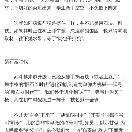
派，互相“辩论”，大老粗如何辩得过？只好动粗，就地取
材，把切好的菜甩出来，学生两手空空，不免败下阵来。
这就如同猿猴与猛兽搏斗一样，并不总是用石块、树
枝。如果其时正在树上睡午觉，忽遇群狼围困，也只得就地
取材，往下抛水果，等于“肉包子打狗”。
新石器时代
武斗越来越升级，已经从徒手扔石块（或者土豆片），
舞木棒的“旧石器时代”进化到能制造简单弹力机械──弹弓
的“新石器时代”了。我们终于进化到“人”了。弹弓也叫叉子
枪，我在初中时狠练过一阵子，技艺冠于全班。
不几天“军令”下来了，“胡乱闯司令”（其实当时都不兴
叫“司令”，用的是非常卑微的称号叫“勤务员”，以示甘做“为
人民服务”的“公仆”）命令我们“红二连”负责向“敌人”正面发