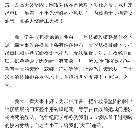
筑，既高大又坚固，围攻队伍在肉搏攻坚失败之后，竟开来
起重机，吊着一个事先焊好的小铁房子，内藏勇士，抱着喷
油管，准备火烧新工大楼！
新工学生（包括弟弟）明白，一旦楼被攻破将是什么下
场！幸亏事先在楼顶上备有许多巨石，大家从楼顶砸下，把
起重机和小铁房砸得歪七扭八，无法靠近，对方只得铩羽而
归。据弟弟说，因为新工有实验工厂，所以他们的“滚石”中
杂有巨大的齿轮、花键、连杆等等。听说当时齿轮从一二十
米高的楼顶砸在水泥地上，竟摔得四分五裂！可见冲力之
大。
新大一看大事不好，为加强守备，把全校最坚固的图书
馆楼底层的门窗整个用砖墙砌死，等于古代战前把城门用沙
袋堵死的战法。低年纪同学都称赞我们６６级以前干过砌砖
的校内劳动，自愿当小工，给我们“大工”递砖。