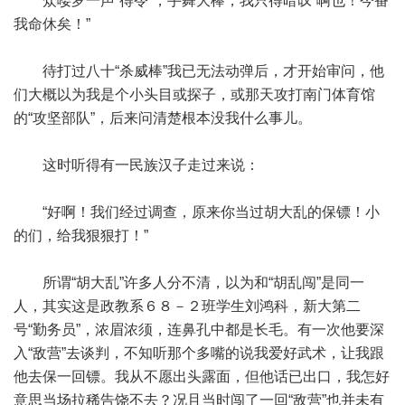
众喽罗一声“得令”，手舞大棒，我只得暗叹“啊也！今番
我命休矣！”
待打过八十“杀威棒”我已无法动弹后，才开始审问，他
们大概以为我是个小头目或探子，或那天攻打南门体育馆
的“攻坚部队”，后来问清楚根本没我什么事儿。
这时听得有一民族汉子走过来说：
“好啊！我们经过调查，原来你当过胡大乱的保镖！小
的们，给我狠狠打！”
所谓“胡大乱”许多人分不清，以为和“胡乱闯”是同一
人，其实这是政教系６８－２班学生刘鸿科，新大第二
号“勤务员”，浓眉浓须，连鼻孔中都是长毛。有一次他要深
入“敌营”去谈判，不知听那个多嘴的说我爱好武术，让我跟
他去保一回镖。我从不愿出头露面，但他话已出口，我怎好
意思当场拉稀告饶不去？况且当时闯了一回“敌营”也并未有