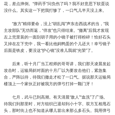
花，差点摔倒。“弹药手”问负伤了吗？我不好意思下软蛋说
没什么。其实这一下把我打惨了，一口气儿半天没上来。
“敌方”精得要命，没上“胡乱闯”声东击西战术的当，“我
主攻部队”无功而返，“佯攻”也只得结束。“撤离”后我才发现
左上兜里装的一面刮胡子用的小镜子被打得粉碎！恰好石头
又掉在左下兜中，我一看比他妈鸭蛋的个儿还大！幸亏镜子
后面是铁皮，要没这“护心镜”没准儿我就“光荣”了。
后来，听十月厂当工程师的哥哥讲，我们那天凌晨发起
攻击时，运输局斜对面的十月厂以为要攻击他们，紧急集
合，严阵以待，待我们撤走才松了一口气。据说那天运输局
楼顶上一个家伙正好被我方的弹弓打掉一颗门牙！
七月，武斗已到高潮。有天清晨“敌人”“血洗”了广场。
待我们到那里时，对方组织已退却到小十字。双方互相甩石
头，那时街上也不知道从哪儿冒出来那么多石头。我用弹弓