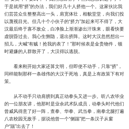
于是就用“挤”的办法，我们好几十人挤他一个。这家伙比我
们芸芸众生整整高出一头，肩宽体壮，相貌堂堂，向我们投
以蔑视目光。但几十个小伙子的“挤力”加起来可不得了，大
汉最后终于寡不敌众，白净脸上渐渐渗出汗珠来，眼看快要
虚脱昏过去。我心生恻隐，退出挤阵。这时大汉忽然想出一
招儿，大喊“有贼！抢我的表了！”那时候表是金贵物件，顿
时避嫌的人群散开了，大汉得以逃脱。
看来刚开始大家还算文明，但即使不动手，只靠“挤”，
同样能制那样一条雄伟的大汉于死地，真是上有政策下有对
策。
从不动手只动肩膀到真正动拳头又进一步。听八农毕业
的一位朋友讲，他那时是业余武术队成员，动拳头时代他们
曾威风得意了好一阵，查拳、华拳、武当拳，南拳北腿打遍
八农校园无敌手，据说他曾一个“侧踹”把一条汉子从窗
户“踹”出去了！