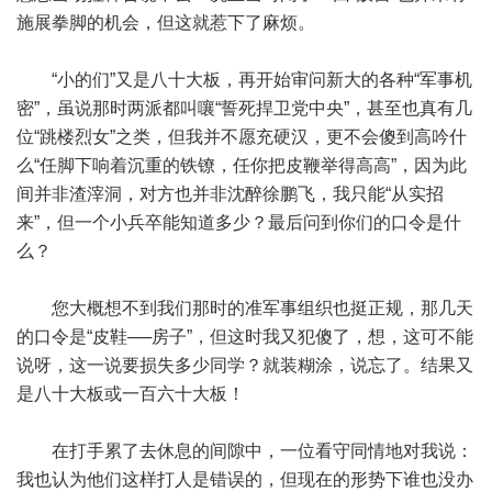
施展拳脚的机会，但这就惹下了麻烦。
“小的们”又是八十大板，再开始审问新大的各种“军事机
密”，虽说那时两派都叫嚷“誓死捍卫党中央”，甚至也真有几
位“跳楼烈女”之类，但我并不愿充硬汉，更不会傻到高吟什
么“任脚下响着沉重的铁镣，任你把皮鞭举得高高”，因为此
间并非渣滓洞，对方也并非沈醉徐鹏飞，我只能“从实招
来”，但一个小兵卒能知道多少？最后问到你们的口令是什
么？
您大概想不到我们那时的准军事组织也挺正规，那几天
的口令是“皮鞋──房子”，但这时我又犯傻了，想，这可不能
说呀，这一说要损失多少同学？就装糊涂，说忘了。结果又
是八十大板或一百六十大板！
在打手累了去休息的间隙中，一位看守同情地对我说：
我也认为他们这样打人是错误的，但现在的形势下谁也没办