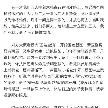
有一次我们五人提着木棍夜行在河滩路上，忽遇两个同
样提木棍的工人，那二人一看我们人多势众，竟吓得发抖，
以为命将难保。后来一问是同一派的，才放心离去。当时我
想，如果反过来，我们是两人，恰好遇上对立面的五人，我
们不就没命了吗？越想越怕。
对方大概看新大“固若金汤”，开始围攻新医，新医楼房
只有两层，又多是女生，难以招架，但守不住就得完蛋，只
得死命抵抗。对方一直攻到夜里，急了，干脆搬来几十公斤
炸药，像抗日游击队炸鬼子碉堡似的，敢死队员顶着桌子，
上铺棉被，硬冲进楼下。一声巨响，楼被炸坏。新医学生悉
数被俘，听说当时竟有“坚贞不屈”的女生，像“八女投江”似
的跳楼，做了“誓死保卫革命 路线”的屈死鬼（我发现女性多
属情感型，一旦信仰上什么，比理智型的男子更执着，或者
说更死心眼儿）。
似乎无论到了什么年代，都有“礼让女士”的绅士遗风。