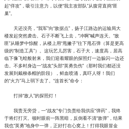
起“佯攻”，吸引注意力，以便“我主攻部队”从腹背直捣“匪
巢”。
天还没亮，“我军”向“敌据点”，扬子江路边的运输局大
楼发起突然袭击。石子不断飞上去，“冲啊”喊声连天。“敌
匪”从睡梦中惊醒，从楼上用“甩撇子”往下甩石弹（算是更高
级的“制造工具”）。这玩艺儿厉害，石子大，速度高，居高
临下像飞蝗般射来，我们迎着耀眼的探照灯一边躲闪一边还
击。不多时身边一“战友”头部“英勇负伤”（那时我们都还没
发展到戴柳条帽的阶段），鲜血喷涌，真吓人呀！我们
的“火力”马上弱下去了。“连首长”命令：
打掉“敌人”的探照灯！
我责无旁贷，一“战友”专门负责给我供应“弹药”，我终
于将灯打灭。顿时眼前一阵黑暗，反倒看不清“敌弹”，结果
我也“英勇”地身中一弹，正好打在心窝上！打得我眼冒金