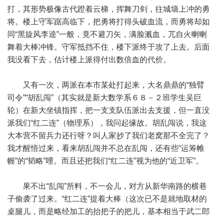
打，其形势极像古代蹬着云梯，挥舞刀剑，往城墙上冲的勇
将。楼上守军踞高临下，把勇将打得头破血流，而勇将却如
同“黑旋风李逵”一般，竟不避刀矢，满脸溅血，兀自火喇喇
舞着大棒冲锋。守军抵挡不住，楼下派终于攻了上去。后面
我没看下去，估计楼上派得付出数倍血的代价。
又有一次，两派在本市某处打起来，大名鼎鼎的“独臂
司令”“胡乱闯”（其实就是新大数学系６８－２班学生吴巨
轮）在新大坐镇指挥，把一支支队伍派出去支援，但一直没
派我们“红二连”（物理系），我问起缘故。胡乱闯说，我这
大本营不留兵力还行呀？叫人家抄了我们老窝那不全完了？
我才醒悟过来，看来胡乱闯并不总在乱闯，还有些“运筹帷
幄”的“韬略”哩。而且还把我们“红二连”视为他的“近卫军”。
果不出“乱闯”所料，不一会儿，对方从新华南路的横巷
子偷袭了过来。“红二连”提着大棒（这次已不是就地取材的
桌腿儿，而是略经加工的抬把子的把儿，基本相当于武二郎