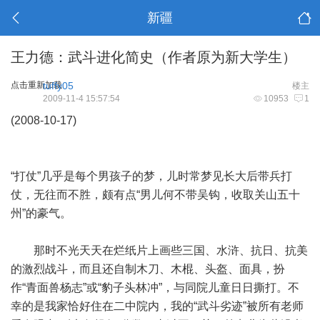
新疆
王力德：武斗进化简史（作者原为新大学生）
点击重新加载
tuffy05
楼主
2009-11-4 15:57:54
10953
1
(2008-10-17)
“打仗”几乎是每个男孩子的梦，儿时常梦见长大后带兵打
仗，无往而不胜，颇有点“男儿何不带吴钩，收取关山五十
州”的豪气。
那时不光天天在烂纸片上画些三国、水浒、抗日、抗美
的激烈战斗，而且还自制木刀、木棍、头盔、面具，扮
作“青面兽杨志”或“豹子头林冲”，与同院儿童日日撕打。不
幸的是我家恰好住在二中院内，我的“武斗劣迹”被所有老师