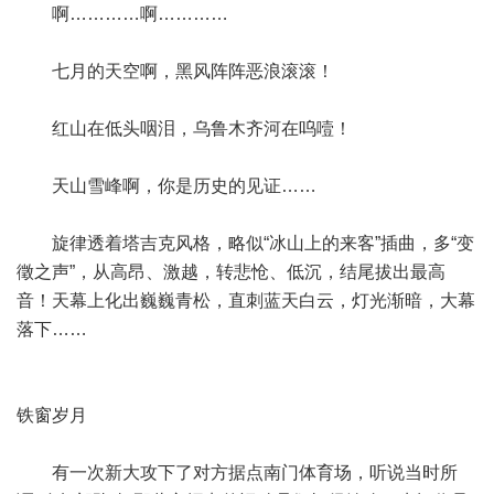
啊…………啊…………
七月的天空啊，黑风阵阵恶浪滚滚！
红山在低头咽泪，乌鲁木齐河在呜噎！
天山雪峰啊，你是历史的见证……
旋律透着塔吉克风格，略似“冰山上的来客”插曲，多“变
徵之声”，从高昂、激越，转悲怆、低沉，结尾拔出最高
音！天幕上化出巍巍青松，直刺蓝天白云，灯光渐暗，大幕
落下……
铁窗岁月
有一次新大攻下了对方据点南门体育场，听说当时所