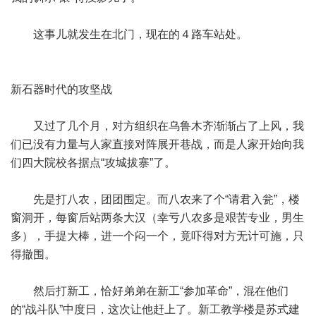
这事儿就发生在北门，现在的４路车站处。
新石器时代的攻坚战
又过了几个月，对方组织在乌鲁木齐渐渐占了上风，我
们已没有力量与人家直接对阵展开巷战，而是人家开始向我
们四大院校各据点“攻城拔寨”了。
先是打八农，团团围定。而八农来了个“请君入瓮”，楼
窗洞开，每窗后站两条大汉（幸亏八农多是艰苦专业，男生
多），手提大棒，进一个闷一个，竟吓得对方无计可施，只
得撤围。
然后打新工，恰好弟弟在新工“参加革命”，混在他们
的“战斗队”中度日，这次让他赶上了。新工教学楼是苏式建