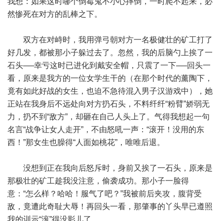
我想：如果这时哪个倒霉鬼不小心摔倒，一时爬不起来，必
然惨死在对方的乱棒之下。
双方在对峙时，我用弹弓朝对方一名极健壮的矿工打了
好几发，都被那小子躲过去了。忽然，我的后脑勺上挨了一
石头──幸亏这时已进化到戴安全帽，只震了一下──回头一
看，原来是我方的一位女学生干的（在那个时代的薰陶下，
竟有如此好战的女生，也迫不急待混入男子汉游戏中），她
正站在我身后不远处向对方扔石头，不料纤纤“粉臂”娇弱无
力，扔不到“敌方”，却砸在自己人头上了。气得我想起一句
名言“战争让女人走开”，不由怒吼一声：“滚开！没用的东
西！”那女生也臊得“人面如桃花”，唯唯后退。
没想到正在我向后怒斥时，身前又挨了一石头，原来是
那极壮的矿工趁我没注意，偷袭成功。那小子一脸得
意：“怎么样？哈哈！服气了吧？”我被前后夹攻，腹背受
敌，竟遭此奇耻大辱！再回头一看，那肇事的丫头早已遵照
我的训示“滚”得没影儿了。