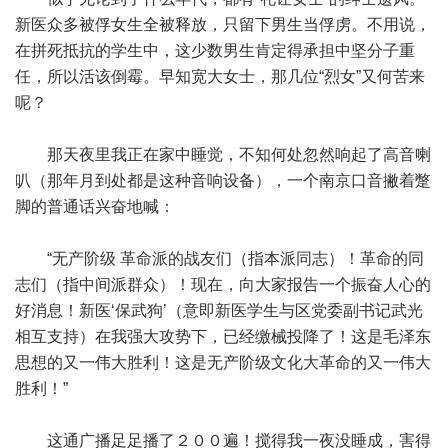
新医众多被俘女生全被释放，只留下男生当俘虏。不用说，
在拼死抵抗的学生中，这少数男生肯定得承担中坚分子重
任，所以活该倒霉。早知宽大女士，那几位“烈女”又何苦来
呢？
那天夜里我正在家中睡觉，不知何处忽然响起了高音喇
叭（那年月到处都是这种音响设备），一个南京口音撇着蹩
脚的普通话兴奋地喊：
“无产阶级 革命派的战友们（指本派同志）！革命的同
志们（指中间派群众）！现在，向大家报告一个振奋人心的
好消息！新医‘保武狗’（意即新医学生与区党委副书记武光
相互支持）在我强大攻势下，已经缴械投降了！这是毛泽东
思想的又一伟大胜利！这是无产阶级文化大革命的又一伟大
胜利！”
这通广播足足播了２００遍！搅得我一夜没睡成，害得