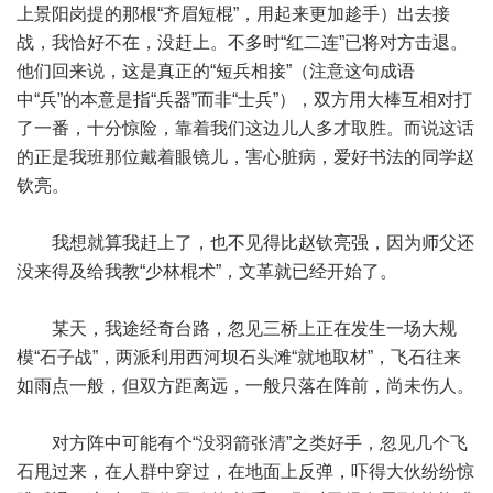
上景阳岗提的那根“齐眉短棍”，用起来更加趁手）出去接
战，我恰好不在，没赶上。不多时“红二连”已将对方击退。
他们回来说，这是真正的“短兵相接”（注意这句成语
中“兵”的本意是指“兵器”而非“士兵”），双方用大棒互相对打
了一番，十分惊险，靠着我们这边儿人多才取胜。而说这话
的正是我班那位戴着眼镜儿，害心脏病，爱好书法的同学赵
钦亮。
我想就算我赶上了，也不见得比赵钦亮强，因为师父还
没来得及给我教“少林棍术”，文革就已经开始了。
某天，我途经奇台路，忽见三桥上正在发生一场大规
模“石子战”，两派利用西河坝石头滩“就地取材”，飞石往来
如雨点一般，但双方距离远，一般只落在阵前，尚未伤人。
对方阵中可能有个“没羽箭张清”之类好手，忽见几个飞
石甩过来，在人群中穿过，在地面上反弹，吓得大伙纷纷惊