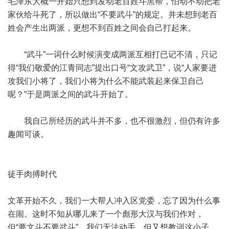
毛泽东大概一开始只想到发动老百姓斗黑帮，怕动不动把老
家伙给斗死了，所以做出“不要武斗”的规定。并未想到老百
姓会产生出两派，更想不到百姓之间会自己打起来。
“武斗”一词什么时候演变成两派互相打已记不清，只记
得“我们敬爱的江青同志”提出口号“文攻武卫”，说“人家要进
攻我们小将了，我们小将为什么不能武装起来保卫自己
呢？”于是两派之间的武斗开始了。
我自己所经历的武斗并不多，也不很激烈，但仍有许多
趣闻可谈。
徒手肉搏时代
文革开始不久，我们一大帮人冲入区党委，忘了因为什么事
在闹。这时不知从哪儿来了一个彪形大汉与我们作对，
但“要文斗不要武斗”，我们无法动手，但又想教训这小子，