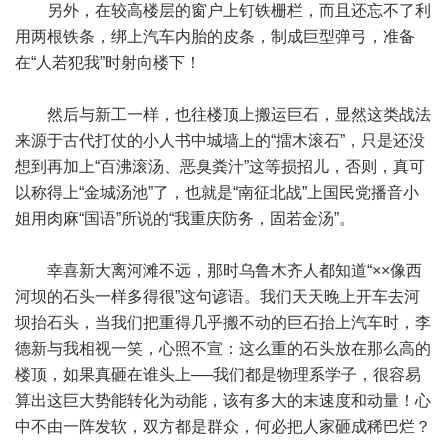
另外，在较高楼层的窗户上钉铁栅栏，而且还忘不了利
用两根铁条，绑上汽车内胎的皮条，制成巨型弹弓，准备
在“人若犯我”时射向楼下！
然后与新工一样，也往楼顶上搬运巨石，显然这类战法
来源于古代打仗的小人书中城墙上的“擂木滚石”，只是还没
想到再加上“百沸滚汤、恶臭粪汁”这等损招儿，否则，真可
以称得上“金城汤池”了，也就是“南征北战”上国民党播音小
姐用肉麻“国语”所说的“我重庆防务，固若金汤”。
幸喜新大离河滩不远，那时乌鲁木齐人都知道“××像西
河坝的石头一样多得很”这句谚语。我们天天晚上开车去河
坝抬石头，当我们把重得几乎搬不动的巨石抬上汽车时，李
德新与我相视一笑，心照不宣：这么重的石头放在那么高的
楼顶，如果真砸在谁头上──我们都是物理系学子，很容易
算出这巨大势能转化为动能，该有多大的末速度和动量！心
中不由一阵发软，双方都是群众，何必把人家砸成稀巴烂？