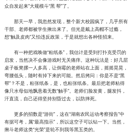
众自发起来”大规模斗“黑 帮”了。
那天一早，我忽然发现，整个新大校园疯了，几乎所有
干部、老师都被学生揪出来了。但光是戴上高帽不过瘾，
想“触及皮肉”又怕违反政策，于是就想出各种怪招来。
有一种把戏唤做“粘纸条”，我估计是受到打扑克受罚的
启发，当然决不会像游戏时无关痛痒。这种玩法是：好几层
桌子板凳摞一人多高，让倒霉的老师站在上面，摇摇晃晃，
弯腰低头，随时有掉下来的可能。然后拷问：你是不是“黑
帮”？不是，粘张纸条，是，也粘张纸条。最后把老师粘得
像只水母似地飘悬着无数“触手”。老师们脸发黄，腿发抖，
汗直流，自己还得坚持别昏过去，以防摔死。
更多的招数是“游街”，这在“湖南农民运动考察报告”中
有据可考，属“最高指示”，所以这空子可以钻一下。当然，
揪斗老师这类“光荣”是轮不到我等黑五类的。