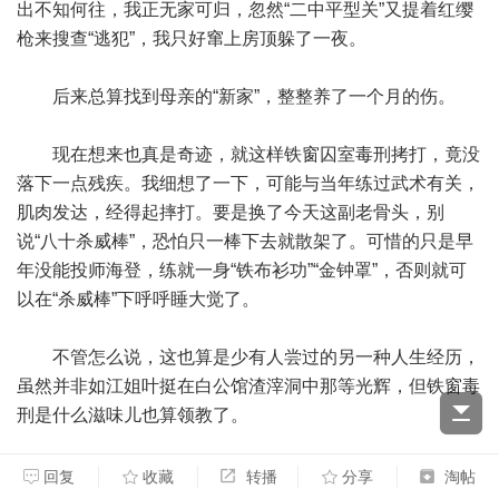
出不知何往，我正无家可归，忽然“二中平型关”又提着红缨
枪来搜查“逃犯”，我只好窜上房顶躲了一夜。
后来总算找到母亲的“新家”，整整养了一个月的伤。
现在想来也真是奇迹，就这样铁窗囚室毒刑拷打，竟没
落下一点残疾。我细想了一下，可能与当年练过武术有关，
肌肉发达，经得起摔打。要是换了今天这副老骨头，别
说“八十杀威棒”，恐怕只一棒下去就散架了。可惜的只是早
年没能投师海登，练就一身“铁布衫功”“金钟罩”，否则就可
以在“杀威棒”下呼呼睡大觉了。
不管怎么说，这也算是少有人尝过的另一种人生经历，
虽然并非如江姐叶挺在白公馆渣滓洞中那等光辉，但铁窗毒
刑是什么滋味儿也算领教了。
打那儿起我算彻底想通了，武斗这么多次，除打碎一盏
回复
收藏
转播
分享
淘帖