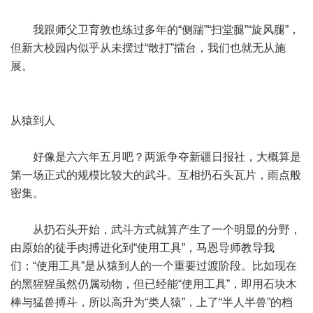
我跟师父卫育敦也练过多年的“侧踹”“扫堂腿”“旋风腿”，
但新大校园内似乎从未摆过“散打”擂台，我们也就无从施
展。
从猿到人
好像是六六年五月吧？两派争夺新疆日报社，大概算是
第一场正式的规模比较大的武斗。互相扔石头瓦片，雨点般
密集。
从扔石头开始，武斗方式就算产生了一个明显的分野，
由原始的徒手肉搏进化到“使用工具”，马恩导师教导我
们：“使用工具”是从猿到人的一个重要过渡阶段。比如现在
的黑猩猩虽然仍属动物，但已经能“使用工具”，即用石块木
棒与猛兽搏斗，所以高升为“类人猿”，上了“半人半兽”的档