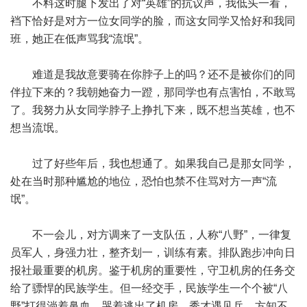
不料这时腿下发出了对“英雄”的抗议声，我低头一看，
裆下恰好是对方一位女同学的脸，而这女同学又恰好和我同
班，她正在低声骂我“流氓”。
难道是我故意要骑在你脖子上的吗？还不是被你们的同
伴拉下来的？我朝她奋力一蹬，那同学也有点害怕，不敢骂
了。我努力从女同学脖子上挣扎下来，既不想当英雄，也不
想当流氓。
过了好些年后，我也想通了。如果我自己是那女同学，
处在当时那种尴尬的地位，恐怕也禁不住骂对方一声“流
氓”。
不一会儿，对方调来了一支队伍，人称“八野”，一律复
员军人，身强力壮，整齐划一，训练有素。排队跑步冲向日
报社最重要的机房。鉴于机房的重要性，守卫机房的任务交
给了骠悍的民族学生。但一经交手，民族学生一个个被“八
野”打得淌着鼻血，哭着逃出了机房。秀才遇见兵，方知不