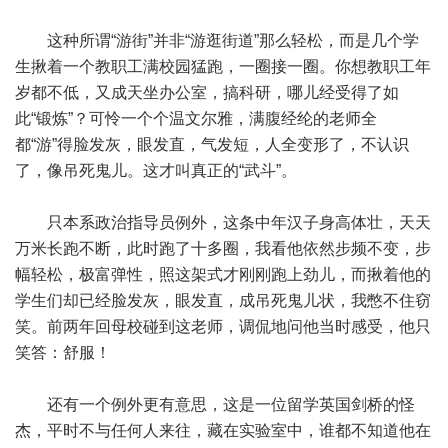
这种所谓“游街”并非“游逛街道”那么轻松，而是几个学
生揪着一个教职工满校园猛跑，一圈接一圈。你想教职工年
岁都不低，又成天坐办公室，搞科研，哪儿经受得了如
此“锻炼”？可怜一个个温文尔雅，满腹经纶的老师全
都“游”得脸发灰，眼发直，气发短，人全变形了，不认识
了，像吊死鬼儿。这才叫真正的“武斗”。
只本系政治指导员例外，这条中年汉子身高体壮，天天
万米长跑不断，此时跑了十多圈，我看他依然步频不变，步
幅轻松，极富弹性，照这架式才刚刚跑上劲儿，而揪着他的
学生们却已经脸发灰，眼发直，成吊死鬼儿状，我憋不住窃
笑。前两年回母校碰到这老师，调侃地问他当时感受，他只
笑答：舒服！
还有一个例外更有意思，这是一位留学英国剑桥的怪
杰，平时不与任何人来往，藏在实验室中，谁都不知道他在