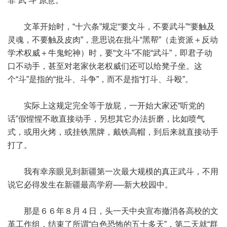
非“武 斗”原意。
文革开始时，“十六条”规定“要文斗，不要武斗”“要触及
灵魂，不要触及皮肉”，意思说在批斗“黑帮”（走资派＋反动
学术权威＋牛鬼蛇神）时，要“文斗”不能“武斗”，即君子动
口不动手，甚至对老家伙老权威们还可以给凳子坐。这
个“斗”是指的“批斗、斗争”，而不是指“打斗、斗殴”。
实际上这规定完全等于放屁，一开始大家还“听党的
话”假惺惺不敢直接动手，另想其它办法折磨，比如喷气
式，或用火烤，或挂铁黑牌，戴铁高帽，到后来就直接动手
打了。
我有幸亲眼见到新疆第一次最大规模的真正武斗，不用
说它必得发生在新疆最高学府──新大校园中。
那是６６年８月４日，头一天中央宣布撤消各高校的文
革工作组，结束了所谓“白色恐怖的五十多天”，第二天就“群