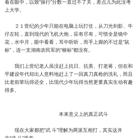
看在眼中，以致“操行”分数一直过不了关，差点儿为此没考
上大学。
２１世纪的少年只能在电脑上玩打仗，从刀光剑影、牛
仔左轮，直到现代的飞机大炮，应有尽有，可惜全是镜中
花，水中月，眼中看看，耳中听听，而手上握的不过是“鼠
标”，连一支湖南农民军的“梭标”都没有。
我们上世纪老人虽没赶上抗日、抗美、打老蒋，但在和
平建设年代却出人意料地赶上了一回真刀真枪的洗礼，而且
比老前辈玩得还全，比现代少年玩得当然更要真实生动有趣
得多。
本来意义上的真正武斗
现在大家都把“武 斗”理解为两派互相打，其实这并