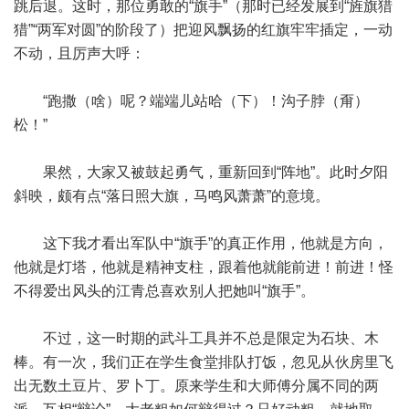
跳后退。这时，那位勇敢的“旗手”（那时已经发展到“旌旗猎
猎”“两军对圆”的阶段了）把迎风飘扬的红旗牢牢插定，一动
不动，且厉声大呼：
“跑撒（啥）呢？端端儿站哈（下）！沟子脖（甭）
松！”
果然，大家又被鼓起勇气，重新回到“阵地”。此时夕阳
斜映，颇有点“落日照大旗，马鸣风萧萧”的意境。
这下我才看出军队中“旗手”的真正作用，他就是方向，
他就是灯塔，他就是精神支柱，跟着他就能前进！前进！怪
不得爱出风头的江青总喜欢别人把她叫“旗手”。
不过，这一时期的武斗工具并不总是限定为石块、木
棒。有一次，我们正在学生食堂排队打饭，忽见从伙房里飞
出无数土豆片、罗卜丁。原来学生和大师傅分属不同的两