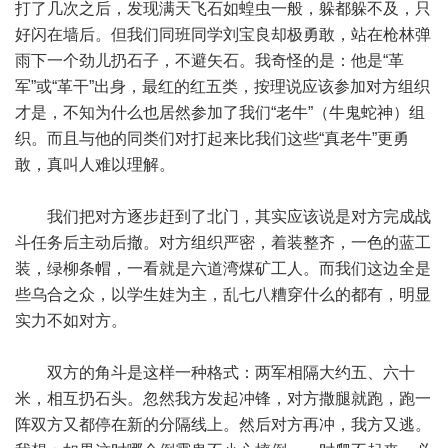
打了几次之后，发现满天飞石如蝗虫一般，躲都躲不及，只
好闪在墙后。但我们同班同学刘宝良却极勇敢，站在枪林弹
雨下一个劲儿扔石子，不避矢石。我奇怪的是：他是“革
军”或“革干”出身，最红的红五类，按理说应该参加对方组织
才是，不知为什么也居然参加了我们“老牛”（牛鬼蛇神）组
织。而且与他的同类们对打起来比我们这些“真老牛”更勇
敢，真叫人难以理解。
我们把对方逐步赶到了北门，其实应该说是对方完成战
斗任务后主动后撤。对方组织严密，着装整齐，一色的蓝工
装，绿柳条帽，一看就是六道湾煤矿工人。而我们这边全是
些乌合之众，以学生娃为主，乱七八糟穿什么的都有，明显
实力不如对方。
双方的角斗是这样一种格式：两军相隔大约五、六十
米，相互扔石头。忽然我方发起冲锋，对方撒腿就跑，跑一
阵双方又都停在新的分隔线上。然后对方再冲，我方又逃。