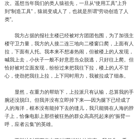
次。遥想当年我们的类人猿祖先，一旦从“使用工具”上升
到“制造工具”，猿就变成人了，也就是所谓“劳动创造了人
类”。
我方占据的报社主楼已经被对方团团包围，为了加强主
楼守卫力量，我方的人接二连三地向二楼窗口爬，上面有人
拉，下面有人托。我本来不想凑热闹，但被楼上的人发现，
喊我上去，小伙子一般不好意思当众脱逃，只好往上爬。但
恰好被对立面发现，纷纷过来把我往下拉，楼上的人不甘
心，使劲把我往上拉，上下同时用力，我被拉成了细条。
显然，在重力的帮助下，上拉派只有认输，总算我的手
腕还没脱臼。但我并没有立即掉下来──因为腿下已经成了
人的海洋，根本没有能掉下去的缝儿，我只能骑在人海的脖
子上，恰像电影上那些被狂热的群众高高托起来的“振臂一
呼，应者云集”的英雄。