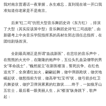
我对南京普通话一夜掌握，永生难忘，直到现在谁一开口我
准知道你老家是不是南京。
后来“红二司”仿照大型音乐舞蹈史诗《东方红》，排演
了大型（其实应该算中型）音乐舞蹈史诗“红二司战歌”，由
新疆考上中央音乐学院指挥系的高材生郭志强任总指挥，在
团结剧场首演。
全剧最高潮正是所谓“血战新医”，在悲壮的音乐声中，
在熊熊的火光中，在隆隆的炮声中，五位头扎血染绷带的男
女“革命战士”，“巍然挺立”在新医楼顶，誓死抗争。在红色
追光下，全身通红如火，翩翩起舞，做中弹踉跄状，做伏地
崛起状，做怒指前方状，做高举“红宝书”状，做弓箭步红卫
兵舞姿状，做护卫弹洞累累的红旗状……终于，一如狼牙山
五壮士，最后看一眼美丽人生，从“楼顶”纵身跳下，歌声
起：