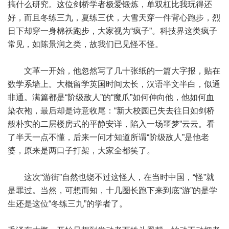
搞什么研究。这位剑桥学者极爱锻炼，单双杠比我玩得还
好，而且冬练三九，夏练三伏，大雪天穿一件背心跑步，烈
日下却穿一身棉袄跑步，大家视为“疯子”。科技界这类疯子
常见，如陈景润之类，故我们已见怪不怪。
文革一开始，他忽然写了几十张纸的一篇大字报，贴在
数学系墙上。大概留学英国时间太长，汉语半文半白，似通
非通。满篇都是“阶级敌人”的“魔爪”如何伸向他，他如何血
染衣袍，最后却是诗意收尾：“新大校园已失去往日如剑桥
般朴实的二层楼房式的平静安详，陷入一场噩梦”云云。看
了半天一点不懂，后来一问才知道所谓“阶级敌人”是他老
婆，原来是两口子打架，大家全都笑了。
这次“游街”自然也饶不过这怪人，在当时中国，“怪”就
是罪过。当然，可想而知，十几圈长跑下来到底“游”的是学
生还是这位“冬练三九”的学者了。