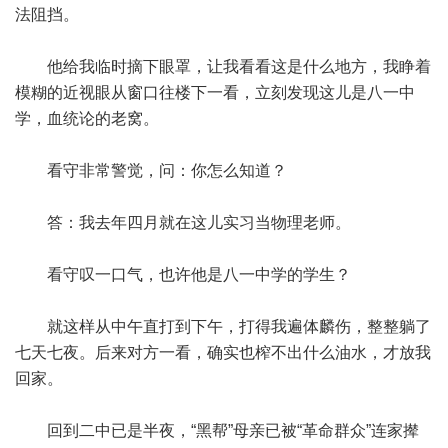
法阻挡。
他给我临时摘下眼罩，让我看看这是什么地方，我睁着
模糊的近视眼从窗口往楼下一看，立刻发现这儿是八一中
学，血统论的老窝。
看守非常警觉，问：你怎么知道？
答：我去年四月就在这儿实习当物理老师。
看守叹一口气，也许他是八一中学的学生？
就这样从中午直打到下午，打得我遍体麟伤，整整躺了
七天七夜。后来对方一看，确实也榨不出什么油水，才放我
回家。
回到二中已是半夜，“黑帮”母亲已被“革命群众”连家撵