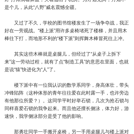
是个儿，从此“八野”威名震憾全疆。
又过了不久，学校的图书馆楼发生了一场争夺战，我正
好在一旁观战。“楼上派”用许多桌椅堵死了楼梯，并且用木
棒往下打，而地形不利的“楼下派”则挥舞木棒冒死往上冲。
其实这些木棒就是桌腿儿，但经过了“从桌子上拆下
来”这一劳动过程，就有了点“制造工具”的意思在里面，也就
是说“猿”快进化为“人”了。
楼下派中有一位我认识的数学系同学，身高体壮，带头
冲锋陷阵（这种体形的青年往往爱在此时露一手，也许旁边
有他那位所爱？）。这同学平时好举石锁，几次为抢石锁与
同样喜爱石锁的我争起来。而且他还擅长侧泳，体力好，游
速快，我学侧泳部分是受了他的影响。
那勇壮同学一手搬开桌椅，另一手用桌腿儿与楼上派对