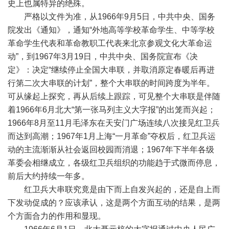
史上也属特异的绝殊。
严格以文件为准，从1966年9月5日，中共中央、国务
院发出《通知》，通知“外地高等学校革命学生、中等学校
革命学生代表和革命教职工代表来北京参观文化大革命运
动”，到1967年3月19日，中共中央、国务院宣布《决
定》：决定“继续停止全国大串联，并取消原定春暖后再进
行第二次大串联的计划”，整个大串联的时间跨度为半年。
可从缘起上探究，再从后续上跟踪，可见整个大串联是伴随
着1966年6月北大“第一张马列主义大字报”的出笼而兴起；
1966年8月至11月毛泽东在天安门广场连续八次接见红卫兵
而达到高潮；1967年1月上海“一月革命”夺权后，红卫兵运
动的主流渐渐从社会返回校园而消退；1967年下半年各级
革委会相继成立，各级红卫兵组织的功能趋于式微而停息，
前后大约持续一年多。
红卫兵大串联究竟是由下而上自发兴起的，还是自上而
下发动促成的？应该承认，这是两个方面互动的结果，是两
个方面合力的作用和显现。