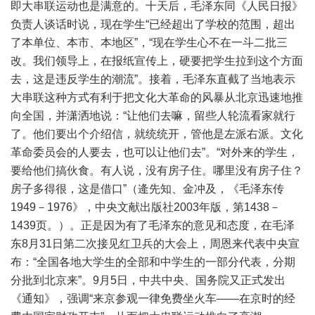
即大串联运动也是满意的。十天后，毛泽东同《人民日报》
负责人谈话时说，现在学生“已经超出了学校的范围，超出
了本单位、本市、本地区”，“现在学生心不在一斗二批三
改。我们领导上，在报纸宣传上，硬要把学生拉到这个方面
去，这是违反学生的潮流”。接着，毛泽东直截了当地表示
大串联这种方式有利于把文化大革命的风暴从北京迅速地推
向全国，并潇洒地说：“让他们去嘛，留些人轮流看家就行
了。他们要出个介绍信，就统统开，管他是左派右派。文化
革命委员会的人要去，也可以让他们去”。“对外来的学生，
要给他们搞伙食。有人说，没有房子住。哪里没有房子住？
房子多得很，这是借口”（逄先知、金冲及，《毛泽东传
1949－1976》，中央文献出版社2003年版，第1438－
1439页。）。正是因为有了毛泽东的意见和态度，在毛泽
东8月31日第二次接见红卫兵的大会上，周恩来代表中央宣
布：“全国各地大学生的全部和中学生的一部分代表，分期
分批到北京来”。9月5日，中共中央、国务院又正式发出
《通知》，强调“来京参观一律免费坐火车——在京时的经