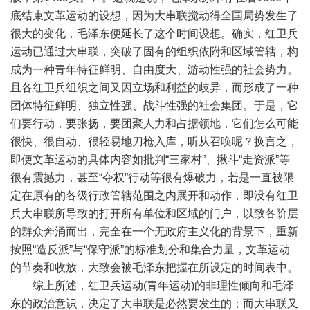
底结束文革运动的设想，因为大串联搅动得全国局势发生了
很大的变化，毛泽东便延长了这个时间设想。确实，红卫兵
运动已通过大串联，突破了固有的组织依附和区域管辖，构
成为一种青年特征鲜明、自由度大、游动性强的社会势力。
且各红卫兵组织之间又因立场和利益的歧异，而形成了一种
团体特征鲜明、独立性强、战斗性强的社会集团。于是，它
们要行动，要张扬，要团聚人力和占据领地，它们怎么可能
很快、很自动、很轻易地刀枪入库，听从召唤呢？换言之，
即便文革运动的具体内容如批判“三家村”、揪斗“走资派”等
很有震撼力，甚至“夺权”行动等很有爆破力，若是一直被限
定在原有的各级行政管辖范围之内展开和动作，即没有红卫
兵大串联所导致的打开所有单位和区域的门户，以致各阶层
的群众奔涌而出，完全在一个无政府主义化的背景下，重新
按照“造反派”与“保守派”的标准划分和集合力量，文革运动
的节奏和收放，大致会被毛泽东把握在所设定的时间表中。
综上所述，红卫兵运动(青年运动)的非理性倾向和毛泽
东的政治意识，决定了大串联是必然要发生的；而大串联又