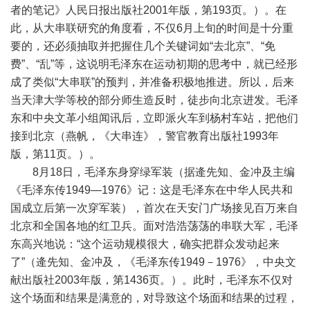
者的笔记》人民日报出版社2001年版，第193页。）。在
此，从大串联研究的角度看，不仅6月上旬的时间是十分重
要的，还必须抽取并把握住几个关键词如“去北京”、“免
费”、“乱”等，这说明毛泽东在运动初期的思考中，就已经形
成了类似“大串联”的预判，并准备积极地推进。所以，后来
当天津大学等校的部分师生造反时，徒步向北京进发。毛泽
东和中央文革小组闻讯后，立即派火车到杨村车站，把他们
接到北京（燕帆，《大串连》，警官教育出版社1993年
版，第11页。）。
8月18日，毛泽东身穿绿军装（据逄先知、金冲及主编
《毛泽东传1949—1976》记：这是毛泽东在中华人民共和
国成立后第一次穿军装），首次在天安门广场接见百万来自
北京和全国各地的红卫兵。面对浩浩荡荡的串联大军，毛泽
东高兴地说：“这个运动规模很大，确实把群众发动起来
了”（逄先知、金冲及，《毛泽东传1949－1976》，中央文
献出版社2003年版，第1436页。）。此时，毛泽东不仅对
这个场面和结果是满意的，对导致这个场面和结果的过程，