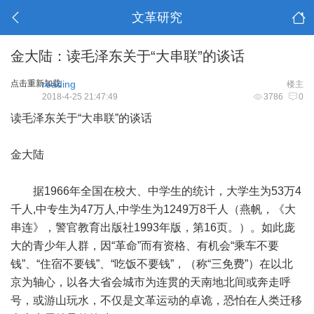
文革研究
金大陆：读毛泽东关于“大串联”的谈话
点击重新加载
reading
楼主
2018-4-25 21:47:49
3786
0
读毛泽东关于“大串联”的谈话
金大陆
据1966年全国在校大、中学生的统计，大学生为53万4
千人,中专生为47万人,中学生为1249万8千人（燕帆，《大
串连》，警官教育出版社1993年版，第16页。）。如此庞
大的青少年人群，因“革命”而有资格、有机会“乘车不要
钱”、“住宿不要钱”、“吃饭不要钱”，（称“三免费”）在以北
京为轴心，以各大省会城市为连贯的天南地北间或奔走呼
号，或游山玩水，不仅是文革运动的卓诡，恐怕在人类迁移