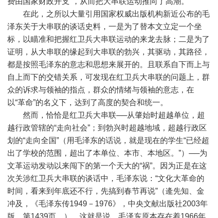
费由国家财政开支”，从而把大串联运动推向了高潮。
在此，之所以大量引用国家权威出版机构新近公布的毛
泽东关于大串联的谈话史料，一是为了替本文立定一个坐
标，以瞄准和把握红卫兵大串联运动的来龙去脉；二是为了
证明，从大串联的缘起到大串联的勃兴，其驱动，其路径，
都是按照毛泽东的意志和思想来展开的。且联系自下而上与
自上而下的交错关系，可发现在红卫兵大串联的问题上，群
众的诉求与领袖的指点，群众的情绪与领袖的意志，在
以“革命”的名义下，达到了高度的契合和统一。
然而，恰恰是红卫兵大串联──从肇始时超越单位，超
越行政管辖的“走向社会”；到勃兴时超越地域，超越行政区
划的“走向全国”（用毛泽东的话说，就是现在的学生“已经超
出了学校的范围，超出了本单位、本市、本地区。”）──为
文革运动发动以来闯下的第一个天大的“祸”。因为正是在这
次关涉红卫兵大串联的谈话中，毛泽东说：“文化大革命的
时间，看来到年底还不行，先搞到春节再说”（逄先知、金
冲及，《毛泽东传1949－1976》，中央文献出版社2003年
版，第1439页。）。这就是说，毛泽东原本存在着1966年