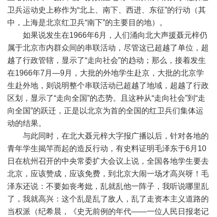
卫兵运动史上称作为“北上、南下、西进、东征”的行动（其
中，上海是北京红卫兵“南下”的主要目的地）。
如果说发生在1966年6月，人们涌向北大声援聂元梓仍
属于北京市内群众间的串联活动，尽管这已超越了单位，超
越了行政管辖，显示了“走向社会”的趋动；那么，接着发生
在1966年7月—9月，大批的外地学生赴京，大批的北京学
生赴外地，则说明整个串联活动已超越了地域，超越了行政
区划，显示了“走向全国”的态势。且这种从“走向社会”到“走
向全国”的跃迁，正是以北京为首的全国的红卫兵们集体运
动的结果。
与此同时，在北大聂元梓大字报广播以后，针对各地的
青年学生揭竿而起的造反行动，有史料证明毛泽东于6月10
日在杭州召开的中央常委扩大会议上说，全国各地学生要去
北京，应该赞成，应该免费，到北京大闹一场才高兴呀！毛
泽东还说：不要如丧考妣，乱就乱他一阵子，我听说哪里乱
了，我就高兴：这个乱是乱了敌人，乱了走资本主义道路的
当权派（纪希晨，《史无前例的年代——一位人民日报老记