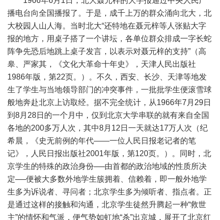
1966年6月1日，北大聂元梓的大字报通过中央人民广
播电台向全国播报了。于是，成千上万的群众涌向北大，北
大校园人山人海。当时北大“还特地在聂元梓等人张贴大字
报的地方，用桌子搭了一个讲坛，各单位群众排成一字长蛇
阵争先恐后地跳上桌子发言，以表示对聂元梓的支持”（高
皋、严家其，《文化大革命十年史》，天津人民出版社
1986年版，第22页。）。不久，西安、长沙、天津等地发
生了学生与当地领导部门的冲突事件，一批批学生便滚雪球
般地奔赴北京上访取经。据不完全统计，从1966年7月29日
到8月28日的一个月中，仅到北京大学串联的就有来自全国
各地的200多万人次，其中8月12日一天就达17万人次（纪
希晨，《史无前例的年代——一位人民日报老记者的笔
记》，人民日报出版社2001年版，第120页。）。同时，北
京学生的特殊的政治身份──由首都的政治地域的性质所决
定──便被大多数外地学生簇拥着、信赖着，即一般外地学
生多为诉说者、寻问者；北京学生多为倾听者、指点者。正
是通过这样的接触和沟通，北京学生徒然升腾起一种“救世
主”的情怀和气派，便气势如虹地“杀”出京城，展开了北京红