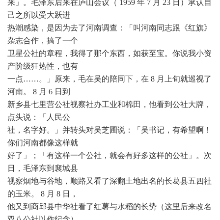
来」。毛泽东后来在庐山会议（ 1959 年 7 月 23 日）承认自
己之所以受大跃进
热潮感染，是因为去了河南调查：「叫河南同志跟《红旗》
杂志合作，搞了一个
卫星公社的章程，我得了那个东西，如获至宝。你说我小资
产阶级狂热性，也有
一点……。」原来，毛在吴的陪同下，在 8 月上旬就巡视了
河南。 8 月 6 日到
新乡县七里营公社视察社办工业和棉田，他看到公社大牌，
点头说：「人民公
社，名字好。」并转头对吴芝圃说：「吴书记，有希望啊！
你们河南都像这样就
好了」；「有这样一个公社，就会有好多这样的公社」。次
日，毛泽东到襄城县
视察烟地与谷地，顺路又看了深翻土地出名的长葛县五四社
的玉米。 8 月 8 日，
他又到商邱县中华社看了红薯与水稻的长势（这里后来改名
双八公社以作纪念）。