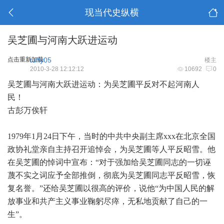
现当代史纵横
吴芝圃与河南大跃进运动
点击重新加载
tuffy05
楼主
2010-3-28 12:12:12
10692
0
吴芝圃与河南大跃进运动：为吴芝圃平反对不起河南人
民！
古彭万俟轩
1979年1月24日下午，当时的中共中央副主席xxx在北京全国
政协礼堂亲自主持召开追悼会，为吴芝圃等人平反昭雪。他
在吴芝圃的悼词中宣布：“对于强加给吴芝圃同志的一切诬
蔑不实之词应予全部推倒，彻底为吴芝圃同志平反昭雪，恢
复名誉。”还给吴芝圃以很高的评价，说他“为中国人民的解
放事业和共产主义事业鞠躬尽瘁，无私地贡献了自己的一
生”。