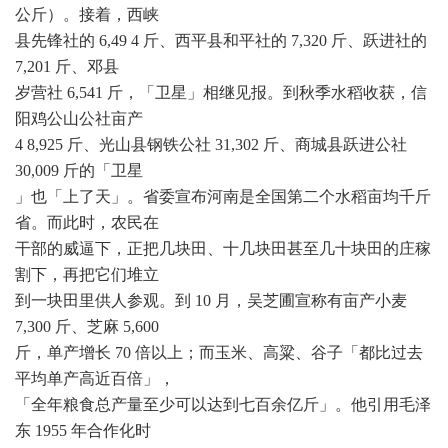
公斤）。接着，西峡
县先锋社的 6,49 4 斤、西平县和平社的 7,320 斤、跃进社的
7,201 斤、邓县
岁营社 6,541 斤，「卫星」相继见报。到秋季水稻收获，信
阳鸡公山公社亩产
4 8,925 斤、光山县钢铁公社 31,302 斤、商城县跃进公社
30,009 斤的「卫星
」也「上了天」。省委宣布河南是全国第二个水稻亩均千斤
省。而此时，农民在
干部的威逼下，正把几块田、十几块田甚至几十块田的庄稼
割下，再把它们堆立
到一块田里供人参观。到 10 月，吴芝圃宣称有亩产小麦
7,300 斤、芝麻 5,600
斤，单产增长 70 倍以上；而玉米、高粱、谷子「都比过去
平均单产高近百倍」，
「全年粮食总产量至少可以达到七百余亿斤」。他引用毛泽
东 1955 年合作化时