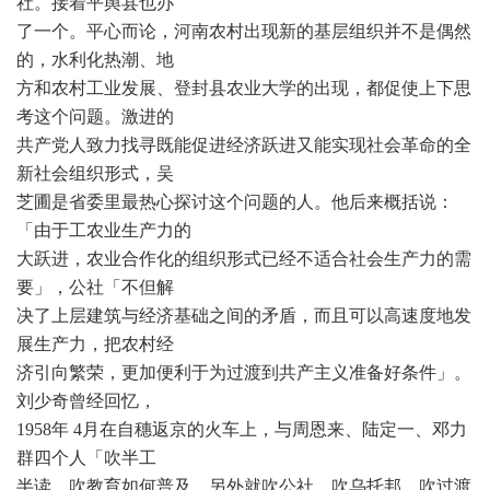
社。接着平舆县也办
了一个。平心而论，河南农村出现新的基层组织并不是偶然
的，水利化热潮、地
方和农村工业发展、登封县农业大学的出现，都促使上下思
考这个问题。激进的
共产党人致力找寻既能促进经济跃进又能实现社会革命的全
新社会组织形式，吴
芝圃是省委里最热心探讨这个问题的人。他后来概括说：
「由于工农业生产力的
大跃进，农业合作化的组织形式已经不适合社会生产力的需
要」，公社「不但解
决了上层建筑与经济基础之间的矛盾，而且可以高速度地发
展生产力，把农村经
济引向繁荣，更加便利于为过渡到共产主义准备好条件」。
刘少奇曾经回忆，
1958年 4月在自穗返京的火车上，与周恩来、陆定一、邓力
群四个人「吹半工
半读，吹教育如何普及，另外就吹公社、吹乌托邦，吹过渡