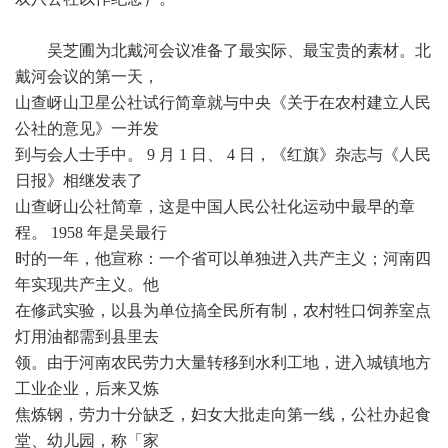
吴芝圃为北戴河会议准备了最实际、最宝贵的素材。北
戴河会议的第一天，
山查岈山卫星公社试行简章就与中央《关于在农村建立人民
公社的意见》一并发
到与会人士手中。 9 月 1 日、 4 日，《红旗》杂志与《人民
日报》相继发表了
山查岈山公社简章，这是中国人民公社化运动中最早的章
程。 1958 年是吴最行
时的一年，他宣称：一个省可以单独进入共产主义；河南四
年实现共产主义。他
在修武实验，以县为单位搞全民所有制，农村牲口饲养室点
灯用油都需到县里去
领。由于河南农民劳力大量转移到水利工地，进入城镇地方
工业企业，后来又炼
焦炼钢，劳力十分缺乏，妇女大批走向第一线，公社办起食
堂、幼儿园，称「家