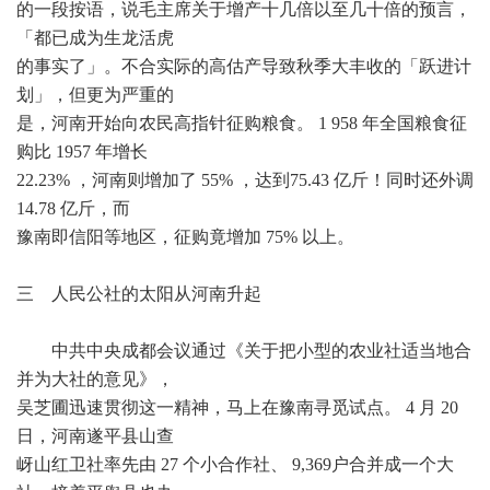
的一段按语，说毛主席关于增产十几倍以至几十倍的预言，
「都已成为生龙活虎
的事实了」。不合实际的高估产导致秋季大丰收的「跃进计
划」，但更为严重的
是，河南开始向农民高指针征购粮食。 1 958 年全国粮食征
购比 1957 年增长
22.23% ，河南则增加了 55% ，达到75.43 亿斤！同时还外调
14.78 亿斤，而
豫南即信阳等地区，征购竟增加 75% 以上。
三 人民公社的太阳从河南升起
中共中央成都会议通过《关于把小型的农业社适当地合
并为大社的意见》，
吴芝圃迅速贯彻这一精神，马上在豫南寻觅试点。 4 月 20
日，河南遂平县山查
岈山红卫社率先由 27 个小合作社、 9,369户合并成一个大