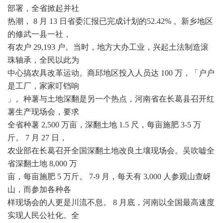
部署，全省掀起并社
热潮， 8 月 13 日省委汇报已完成计划的52.42% 。新乡地区
的修武一县一社，
有农户 29,193 户。当时，地方大办工业，兴起土法制造滚
珠轴承，全民以此为
中心搞农具改革运动。商邱地区投入人员达 100 万，「户户
是工厂，家家叮铛响
」。种薯与土地深翻是另一个热点，河南省在长葛县召开红
薯生产现场会，要求
全省种薯 2,500 万亩，深翻土地 1.5 尺，每亩施肥 3-5 万
斤。 7 月 27 日，
农业部在长葛召开全国深翻土地改良土壤现场会。吴吹嘘全
省深翻土地 8,000 万
亩，每亩施肥 5 万斤。 7-9 月，每天有 3,000 人参观山查岈
山，而参加各种各
样现场会的人更是川流不息。 8 月底，河南以全国最高速度
实现人民公社化。全