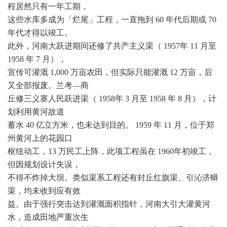
程居然只有一年工期，
这些水库多成为「烂尾」工程，一直拖到 60 年代后期或 70
年代才得以竣工。
此外，河南大跃进期间还修了共产主义渠（ 1957年 11 月至
1958 年 7 月），
宣传可灌溉 1,000 万亩农田，但实际只能灌溉 12 万亩，后
又全部报废。兰考—商
丘修三义寨人民跃进渠（ 1958年 3 月至 1958 年 8 月），计
划利用黄河故道
蓄水 40 亿立方米，也未达到目的。 1959 年 11 月，位于郑
州黄河上的花园口
枢纽动工，13 万民工上阵，此项工程虽在 1960年初竣工，
但因规划设计失误，
不得不炸掉大坝。类似渠系工程还有封丘红旗渠、引沁济蟒
渠，均未收到应有效
益。由于强行突击达到灌溉面积指针，河南大引大灌黄河
水，造成田地严重次生