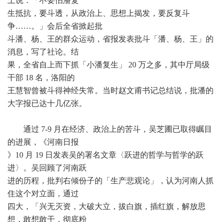
上说：「不要怕潘复
生抵抗，要斗透，从政治上、思想上揭发，要反复斗
争……。」会后全省掀起批
斗潘、杨、王的群众运动，省报发表批斗「潘、杨、王」的
消息，写了社论。结
果，全省自上而下抓「小潘复生」 20 万之多，其中厅局级
干部 18 名，洛阳的
王慧智曾被斗得神经失常。当时赵文甫书记总结说，批潘的
大字报已达十几亿张。
通过 7-9 月在经济、政治上的苦斗，吴芝圃已取得瞩目
的进展，《河南日报
》10 月 19 日发表吴的署名文章〈跃进的哲学与哲学的跃
进〉。吴回顾了河南跃
进的历程，批判右倾份子的「生产悲观论」，认为河南人抓
住这个对立面，通过
四大，「兴无灭资，大破大立，拔白旗，插红旗，解放思
想，敢想敢干，彻底粉