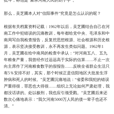
批斗，称他是“屠杀河南人民的刽子手”。
那么，吴芝圃本人对“信阳事件”究竟是怎么认识的呢？
根据有关档案资料记载：1962年以后，吴芝圃结合自己在河
南工作中犯错误的沉痛教训，每年都给党中央、毛泽东和中
南局写自我检查报告，反复挖思想根源、社会根源和历史根
源，表示坚决接受教训，永不再发生类似问题。1962年1
月，吴芝圃在给中南局的检查中承认：“对河南五八、五九
年粮食产量，我曾经作过远远高于实际的估算……不止一次
向主席作了河南粮食数字的假报告……反映全省群众生活只
有5％安排不好，其实，那个时候正是信阳地区大批发生浮
肿病和死人的时候。”吴芝圃沉痛地说：“省委和我犯的错误
严重得很，罪恶也大得很……组织上无论如何严肃处理，我
都没话讲的。处以极刑，我也应引颈受戮。”吴芝圃后来还
数次心痛地表示：“我欠河南5000万人民的债一辈子也还不
清。”