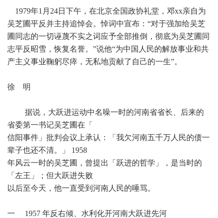
1979年1月24日下午，在北京全国政协礼堂，邓xx亲自为
吴芝圃平反并主持追悼会。悼词中宣布：“对于强加给吴芝
圃同志的一切诬蔑不实之词应予全部推倒，彻底为吴芝圃同
志平反昭雪，恢复名誉。”说他“为中国人民的解放事业和共
产主义事业鞠躬尽瘁，无私地贡献了自己的一生”。
徐 明
据说，大跃进运动中名噪一时的河南省省长、后来的
省委第一书记吴芝圃在「
信阳事件」批判会议上承认：「我欠河南五千万人民的债一
辈子也还不清。」 1958
年风云一时的吴芝圃，曾提出「跃进的哲学」，是当时的
「左王」；但大跃进失败
以后至今天，他一直受到河南人民的唾骂。
一 1957 年反右倾、水利化开河南大跃进先河