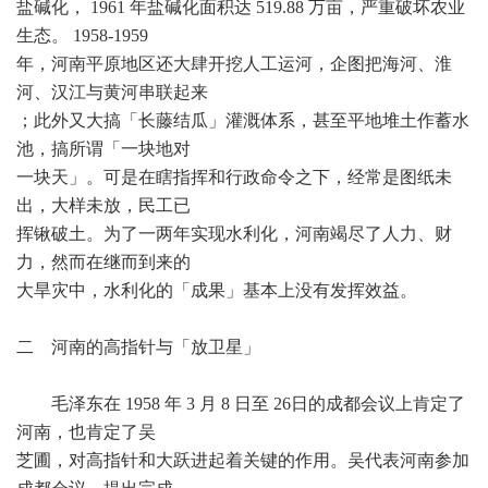
盐碱化， 1961 年盐碱化面积达 519.88 万亩，严重破坏农业
生态。 1958-1959
年，河南平原地区还大肆开挖人工运河，企图把海河、淮
河、汉江与黄河串联起来
；此外又大搞「长藤结瓜」灌溉体系，甚至平地堆土作蓄水
池，搞所谓「一块地对
一块天」。可是在瞎指挥和行政命令之下，经常是图纸未
出，大样未放，民工已
挥锹破土。为了一两年实现水利化，河南竭尽了人力、财
力，然而在继而到来的
大旱灾中，水利化的「成果」基本上没有发挥效益。
二 河南的高指针与「放卫星」
毛泽东在 1958 年 3 月 8 日至 26日的成都会议上肯定了
河南，也肯定了吴
芝圃，对高指针和大跃进起着关键的作用。吴代表河南参加