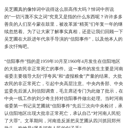
吴芝圃真的像悼词中说得这么崇高伟大吗？悼词中所说
的“一切污蔑不实之词”究竟又是指的什么东西呢？许许多多
善良的人们至今蒙在鼓里，被改革派“精英”们年复一年的继
续忽悠着。为了让大家了解事实真相，还是让我们回顾一下
吴芝圃在大跃进年代亲手导演的“信阳事件”，以及他本人的
多次忏悔吧。
“信阳事件”指的是1959年10月至1960年4月发生在信阳地区
的大批农民非正常死亡的事件。这一事件的发生主要是河南
省委主要领导大刮“浮夸风”和“虚报粮食”产量的结果。大批
农民的非正常死亡，引起中央高层注意。中央内务部、中央
监委先后派人到信阳调查，毛主席还专门为此做了批示，在
中央一线工作的刘少奇主持对信阳事件做出处理。当时河南
省委第一书记吴芝圃就“信阳事件”先后三次向中央检讨，承
认信阳地区出现大批非正常死亡，承认自己“对河南人民犯
了大罪”。文革期间，河南造反派把吴芝圃从四川抓回郑州