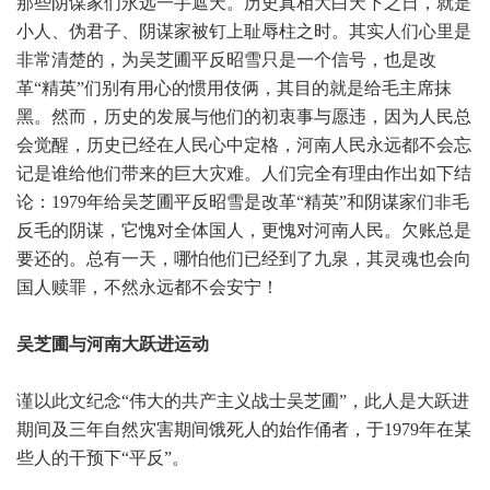
那些阴谋家们永远一手遮天。历史真相大白天下之日，就是
小人、伪君子、阴谋家被钉上耻辱柱之时。其实人们心里是
非常清楚的，为吴芝圃平反昭雪只是一个信号，也是改
革“精英”们别有用心的惯用伎俩，其目的就是给毛主席抹
黑。然而，历史的发展与他们的初衷事与愿违，因为人民总
会觉醒，历史已经在人民心中定格，河南人民永远都不会忘
记是谁给他们带来的巨大灾难。人们完全有理由作出如下结
论：1979年给吴芝圃平反昭雪是改革“精英”和阴谋家们非毛
反毛的阴谋，它愧对全体国人，更愧对河南人民。欠账总是
要还的。总有一天，哪怕他们已经到了九泉，其灵魂也会向
国人赎罪，不然永远都不会安宁！
吴芝圃与河南大跃进运动
谨以此文纪念“伟大的共产主义战士吴芝圃”，此人是大跃进
期间及三年自然灾害期间饿死人的始作俑者，于1979年在某
些人的干预下“平反”。