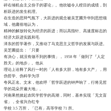
碎右倾机会主义份子的谬论」。他吹嘘令人瞠目的成绩，剖
析跃进的发生机理。
在生造的思辩气氛下，大跃进的观念被吴芝圃升华到思想领
域，他庸俗地认为，
精神的解放转化为经济的跃进；而以高指针、高速度标志的
经济大跃进实践和毛
泽东的哲学著作，又推动了马克思主义哲学的发展与跃进。
吴芝圃提出：「只要
有决心，就没有做不到的事情」， 1958 年「做到了『人定
胜天』的地步」。他从
理论上诠释了风行一时的「人有多大胆，地有多大产」，用
伪哲学、伪科学为浮
夸风正名。文末，他欢呼「哲学跃进的钟声响了，行将见哲
学的花朵开遍大地」。
河南果然掀起农民学哲学的高潮，同时，基本实现「无文盲
省」，全省兴办红专
学校 3.5 万所，「已有」高等学校 71 所。