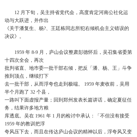
12 月下旬，吴主持省党代会，高度肯定河南公社化运
动与大跃进，并作出
《关于潘复生、杨?、王廷栋同志所犯右倾机会主义错误的
决议》。
1959 年 8-9 月，庐山会议整肃彭德怀后，吴召集省委第
十四次全会，再次
批判省直、地巿委一批干部右倾，把反「潘、杨、王」斗争
推到顶点，继续打下
去一批干部，从而浮夸也走到极端。 1959 年麦收前，吴用
半个月跑了 32 个县，
一路叫下面虚报产量；回到郑州发表长篇讲话，确定夏征任
务，结果许多地方粮
库透底。吴在 1961 年 1 月的检讨中承认：「不但没有接受
1959 年的教训把浮
夸风压下去，而且在传达庐山会议的精神以后，浮夸风又变