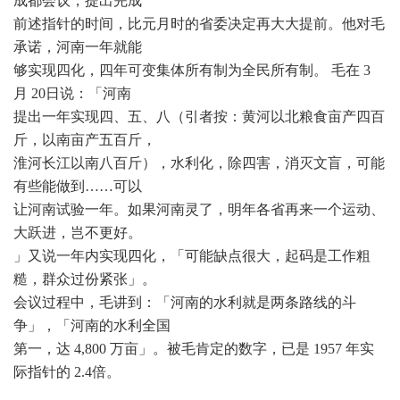
成都会议，提出完成
前述指针的时间，比元月时的省委决定再大大提前。他对毛
承诺，河南一年就能
够实现四化，四年可变集体所有制为全民所有制。 毛在 3
月 20日说：「河南
提出一年实现四、五、八（引者按：黄河以北粮食亩产四百
斤，以南亩产五百斤，
淮河长江以南八百斤），水利化，除四害，消灭文盲，可能
有些能做到……可以
让河南试验一年。如果河南灵了，明年各省再来一个运动、
大跃进，岂不更好。
」又说一年内实现四化，「可能缺点很大，起码是工作粗
糙，群众过份紧张」。
会议过程中，毛讲到：「河南的水利就是两条路线的斗
争」，「河南的水利全国
第一，达 4,800 万亩」。被毛肯定的数字，已是 1957 年实
际指针的 2.4倍。