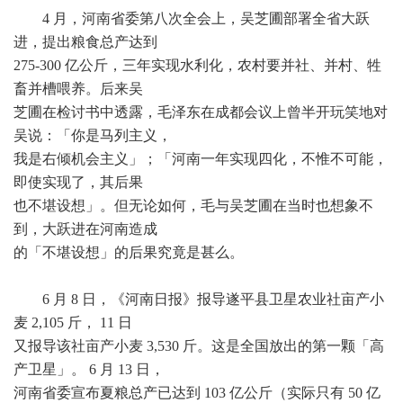
4 月，河南省委第八次全会上，吴芝圃部署全省大跃
进，提出粮食总产达到
275-300 亿公斤，三年实现水利化，农村要并社、并村、牲
畜并槽喂养。后来吴
芝圃在检讨书中透露，毛泽东在成都会议上曾半开玩笑地对
吴说：「你是马列主义，
我是右倾机会主义」；「河南一年实现四化，不惟不可能，
即使实现了，其后果
也不堪设想」。但无论如何，毛与吴芝圃在当时也想象不
到，大跃进在河南造成
的「不堪设想」的后果究竟是甚么。
6 月 8 日，《河南日报》报导遂平县卫星农业社亩产小
麦 2,105 斤， 11 日
又报导该社亩产小麦 3,530 斤。这是全国放出的第一颗「高
产卫星」。 6 月 13 日，
河南省委宣布夏粮总产已达到 103 亿公斤（实际只有 50 亿