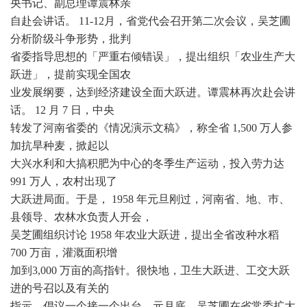
央书记、副总理谭震林亲
自赴会讲话。 11-12月，省党代会召开第二次会议，吴芝圃
分析阶级斗争形势，批判
省委指导思想的「严重右倾错误」，提出组织「农业生产大
跃进」，提前实现全国农
业发展纲要，达到经济建设全面大跃进。谭震林再次赴会讲
话。 12 月 7 日，中央
转发了河南省委的《情况演示文稿》，称全省 1,500 万人参
加抗旱种麦，掀起以
大兴水利和大搞积肥为中心的冬季生产运动，投入劳力达
991 万人，农村出现了
大跃进局面。于是， 1958 年元旦刚过，河南省、地、巿、
县领导、农林水负责人开会，
吴芝圃组织讨论 1958 年农业大跃进，提出全省改种水稻
700 万亩，灌溉面积增
加到3,000 万亩的高指针。很快地，卫生大跃进、工交大跃
进的号召以及有关的
指示、倡议一个接一个出台。元月底，吴芝圃在省常委扩大