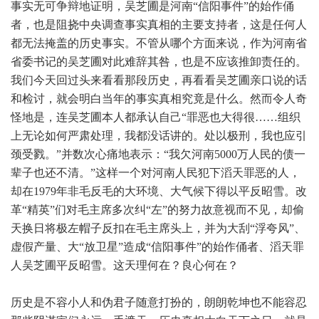
事实无可争辩地证明，吴芝圃是河南“信阳事件”的始作俑
者，也是阻挠中央调查事实真相的主要支持者，这是任何人
都无法掩盖的历史事实。不管从哪个方面来说，作为河南省
省委书记的吴芝圃对此难辞其咎，也是不应该推卸责任的。
我们今天回过头来看看那段历史，再看看吴芝圃亲口说的话
和检讨，就会明白当年的事实真相究竟是什么。然而令人奇
怪地是，连吴芝圃本人都承认自己“罪恶也大得很……组织
上无论如何严肃处理，我都没话讲的。处以极刑，我也应引
颈受戮。”并数次心痛地表示：“我欠河南5000万人民的债一
辈子也还不清。”这样一个对河南人民犯下滔天罪恶的人，
却在1979年非毛反毛的大环境、大气候下得以平反昭雪。改
革“精英”们对毛主席多次纠“左”的努力故意视而不见，却偷
天换日将极左帽子反扣在毛主席头上，并为大刮“浮夸风”、
虚假产量、大“放卫星”造成“信阳事件”的始作俑者、滔天罪
人吴芝圃平反昭雪。这天理何在？良心何在？
历史是不容小人和伪君子随意打扮的，朗朗乾坤也不能容忍