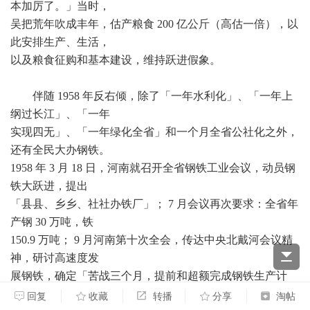
本加厉了。」当时，
吴把荒年吹成丰年，估产粮食 200 亿公斤（高估一倍），以
此安排生产、生活，
以及粮食征购和基本建设，维持跃进假象。
伴随 1958 年反右倾，除了「一年水利化」、「一年上
纲过长江」、「一年
实现四无」、「一年绿化全省」和一个月全省公社化之外，
还有全民大办钢铁。
1958 年 3 月 18 日，河南就召开全省钢铁工业会议，动员钢
铁大跃进，提出
「县县、乡乡、社社办铁厂」； 7 月会议再次要求：全省年
产钢 30 万吨，铁
150.9 万吨； 9 月河南第十次全会，传达中央北戴河会议精
神，研讨高速度发
展钢铁，确定「苦战三个月，提前和超额完成钢铁生产计
划」，实现翻番。 9 月
回复
收藏
转播
分享
淘帖