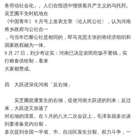
务劳动社会化」。人们在惶惑中憧憬着共产主义的乌托邦。
吴芝圃不失时机地在
《中国青年》 9 月号上发表文章〈论人民公社〉，认为河南
将乡政府与公社合一
，与当年巴黎公社是相同的，即马克思主张的将经济组织和
国家政权融为一体。
9 月 27 日，刘少奇证实：河南已决定农民吃饭不要钱，实
行粮食供给制，看来
大家都赞成。
四 大跃进深化河南「反右倾」
吴芝圃批潘复生的右倾，促使河南大跃进的到来；反过
来，大跃进又加速了
对右倾的清算。在 5 月的八大二次会议上，毛泽东就多次谈
到要准备党内分裂，
多次提到全国一半省、巿、自治区发生分裂、权力斗争，一