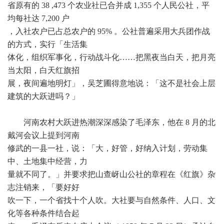
省原有的 38 ,473 个农业社已合并成 1,355 个人民公社，平
均每社达 7,200 户
，入社农户已占总农户的 95% 。公社普遍采用大兵团作战
的方式，实行「生活集
体化，组织军事化，行动战斗化……把黑夜当白天，把月亮
当太阳，白天红旗招
展，夜间遍地明灯」，吴芝圃得意地说：「这不是社会上层
建筑的大跃进吗？」
河南农村大跃进热潮深深感染了毛泽东，他在 8 月的北
戴河会议上提到河南
修武的一县一社，说：「大，好管，好纳入计划，劳动集
中、土地集中经营，力
量就不同了。」并要求把山查岈山公社的章程在《红旗》杂
志注销来，「要好好
吹一下，一个省找十个人吹。大社要与自然条件、人口、文
化等各种条件结合起