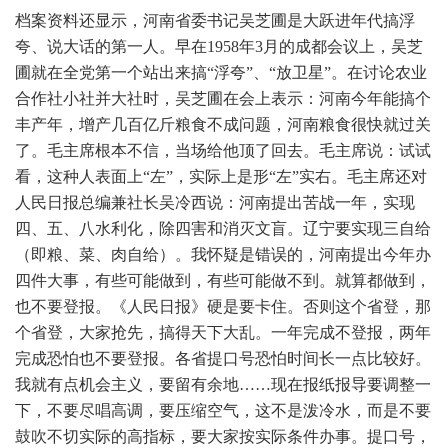
档案资料还显示，河南省委书记吴芝圃是大跃进年代搞浮
夸、说大话的第一人。早在1958年3月的成都会议上，吴芝
圃就在全党第一个站出来搞“浮夸”、“放卫星”。在讨论农业
合作社小社并大社时，吴芝圃在会上表示：河南今年能搞个
丰产年，增产几百亿斤粮食不成问题，河南粮食很快就过关
了。毛主席根本不信，当场给他顶了回去。毛主席说：试试
看，这种人表面上“左”，实际上是形“左”实右。毛主席还对
人民日报总编兼社长吴冷西说：河南提出苦战一年，实现
四、五、八水利化，除四害和消灭文盲。辽宁要实现三自给
（即粮、菜、肉自给）。我怀疑是错误的，河南提出今年办
四件大事，有些可能做到，有些可能做不到。就算都做到，
也不要登报。《人民日报》硬是要卡住。否则这个省登，那
个省登，大家抢先，搞得天下大乱。一年完成不登报，两年
完成恐怕也不要登报。各省提口号恐怕时间长一点比较好。
我就有点机会主义，要留有余地……现在报纸报导要调整一
下，不要尽唱高调，要压缩空气，这不是泼冷水，而是不要
鼓吹不切实际的高指标，要大家按实际条件办事。提口号，