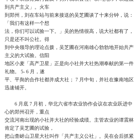
到共产主义」。火车
到郑州，刘在车站与前来接送的吴芝圃谈了十来分钟，说：
「我们有这样一个想
法，你们可以试验一下。」吴的热情很高，说大社都有了，
只是还不叫公社。得
到中央领导的理论点拨，吴芝圃在河南雄心勃勃地开始共产
主义的大试验。信阳
地区小麦「高产卫星」正是向小社并大社热潮奉献的第一件
礼物。 5- 6 月，遂
平、平舆的合作社都并成大社； 7 月中旬，并社在豫南地区
迅速铺开。
6 月底 7 月初，华北六省巿农业协作会议在农业跃进中
心的郑州召开，重点
交流河南出现的小社并大社的经验成绩。主管农业的谭震林
肯定了吴芝圃的试验，
把山查岈山卫星大社叫作「共产主义公社」。吴在会后抓紧