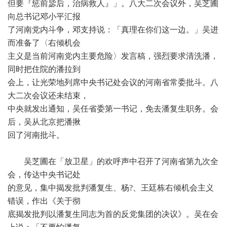
但要『惩前毖后，治病救人』」。八大二次会议外，吴芝圃
向总书记邓小平汇报
了河南党内斗争，邓支持说：「真理在你们这一边。」吴进
而准备了〈右倾机会
主义是当前河南党内主要危险〉发言稿，强烈要求清洗潘，
同时把住院的潘拉到
会上，让光荣地列席中央书记处会议的河南省常委批斗。八
大二次会议还未结束，
中央就发出通知，吴任省委第一书记，免去潘复生职务。会
后，吴从北京把潘揪
回了河南批斗。
吴芝圃在「放卫星」的欢呼声中召开了河南省第九次全
会，传达中央书记处
的意见，集中揭发批判潘复生、杨?、王廷栋右倾机会主义
错误，作出《关于彻
底揭发批判以潘复生同志为首的反党集团的决议》。吴在会