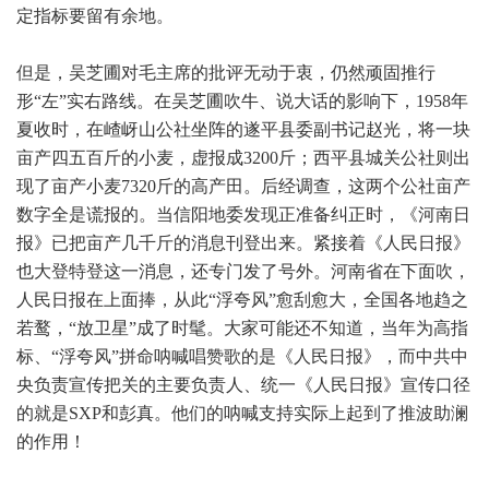
定指标要留有余地。
但是，吴芝圃对毛主席的批评无动于衷，仍然顽固推行
形“左”实右路线。在吴芝圃吹牛、说大话的影响下，1958年
夏收时，在嵖岈山公社坐阵的遂平县委副书记赵光，将一块
亩产四五百斤的小麦，虚报成3200斤；西平县城关公社则出
现了亩产小麦7320斤的高产田。后经调查，这两个公社亩产
数字全是谎报的。当信阳地委发现正准备纠正时，《河南日
报》已把亩产几千斤的消息刊登出来。紧接着《人民日报》
也大登特登这一消息，还专门发了号外。河南省在下面吹，
人民日报在上面捧，从此“浮夸风”愈刮愈大，全国各地趋之
若鹜，“放卫星”成了时髦。大家可能还不知道，当年为高指
标、“浮夸风”拼命呐喊唱赞歌的是《人民日报》，而中共中
央负责宣传把关的主要负责人、统一《人民日报》宣传口径
的就是SXP和彭真。他们的呐喊支持实际上起到了推波助澜
的作用！