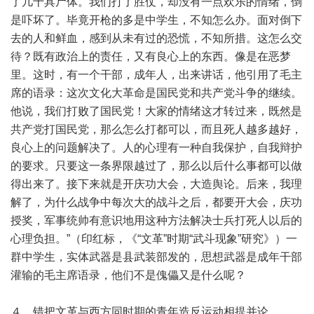
了几十具尸体。我们打了胜仗，却没有一点欢乐的情绪，倒
是吓坏了。毕竟开枪的多是中学生，不知怎么办。面对倒下
去的人和鲜血，感到从未有过的恐慌，不知所措。这怎么交
待？既有政治上的责任，又有良心上的东西。像是在恶梦
里。这时，有一个干部，成年人，出来讲话，他引用了毛主
席的语录：这次文化大革命是国民党和共产党斗争的继续。
他说，我们打败了国民党！大家的情绪这才转过来，既然是
共产党打国民党，那么怎么打都可以，而且死人越多越好，
良心上的问题解决了。人的心理有一种自我保护，自我辩护
的要求。只要这一条界限越过了，那么以后什么事都可以做
得出来了。接下来就是开庆功大会，大造舆论。后来，我理
解了，为什么战争中每次大的战斗之后，都要开大会，庆功
授奖，军事统帅有意识地用这种方法解决士兵打死人以后的
心理负担。”（印红标，《“文革”时期“武斗现象”研究》）一
群中学生，实体武器是县武装部发的，思想武器是成年干部
灌输的毛主席语录，他们不是傀儡又是什么呢？
４、错把文革与西方同时期的青年造反运动相提并论