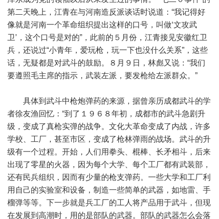
第二天晚上，江青在与河南造反派谈话时说道：“我记得好
像就是河南一个革命组织提出这样的口号，叫做‘文攻武
卫’，这个口号是对的”，此前的５月份，江青接见安徽红卫
兵，还说过“小青年，爱玩枪，玩一下也没什么关系”，这些
话，无疑都是对武斗的鼓励。８月９日，林彪又说：“我们
要遵照毛主席的指示，武装左派，要发枪给左派群众。”
具体到武斗中枪炮弹药的来源，据曾亲历成都武斗的学
者徐友渔回忆：“到了１９６８年初，成都市的武斗急剧升
级，变成了真枪实弹的战争。文化大革命变成了内战，许多
学校、工厂，甚至市区，变成了枪林弹雨的战场。武斗的升
级有一个过程。开始，人们用拳头、棍棒、长矛相斗，后来
出现了零星的火器，因为每个大学、每个工厂都有武装部，
还有民兵组织，因而有少量的枪支弹药。一些大学和工厂利
用自己的实验室和设备，制造一些简单的武器，如地雷、手
榴弹等等。下一步就是兵工厂的工人将产品用于武斗，但现
在发展到高潮时，用的是部队的武器。部队的武器怎么会落