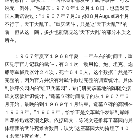
结的那样：“事实上，全国各城市都发生了武斗事件，可以
说无一例外。”毛泽东１９７０年１２月１８日，也曾对美
国人斯诺说过：“１９６７年７月July和８月August两个月
不行了，天下大乱了。”重庆武斗，只是这“天下大乱”里的一
隅，但从这一隅，多少也能窥见这“天下大乱”的部分本质之
所在。
１９６７年夏至１９６８年夏，一年左右的时间里，重
庆见于官方记载的武斗，有３１次，动用枪、炮、坦克、炮
船等军械兵器计２４次，死亡６４５人。这个数据自然是不
完整的，因为官方并没有对武斗做过完整的调查统计。具体
到沙坪公园内的“红卫兵墓园”，专门研究该墓地的陈晓文据
碑文落款辨识统计，“造墓立碑时间最早的从１９６７年６
月开始，最晚的到１９６９年１月结束。造墓立碑的高潮在
１９６８年。”１９６８年，恰恰正是文革武斗发展到巅峰
且即将迅速落潮之际。依据碑文，陈晓文还推算了墓园内具
体埋葬的武斗死难者数目，认为“这座墓园大约掩埋了４０
４名武斗死难者。”