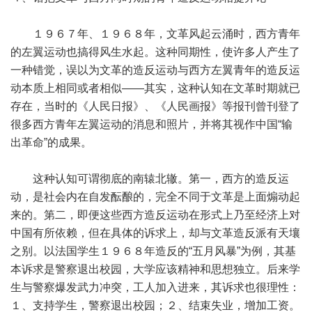
１９６７年、１９６８年，文革风起云涌时，西方青年
的左翼运动也搞得风生水起。这种同期性，使许多人产生了
一种错觉，误以为文革的造反运动与西方左翼青年的造反运
动本质上相同或者相似——其实，这种认知在文革时期就已
存在，当时的《人民日报》、《人民画报》等报刊曾刊登了
很多西方青年左翼运动的消息和照片，并将其视作中国“输
出革命”的成果。
这种认知可谓彻底的南辕北辙。第一，西方的造反运
动，是社会内在自发酝酿的，完全不同于文革是上面煽动起
来的。第二，即便这些西方造反运动在形式上乃至经济上对
中国有所依赖，但在具体的诉求上，却与文革造反派有天壤
之别。以法国学生１９６８年造反的“五月风暴”为例，其基
本诉求是警察退出校园，大学应该精神和思想独立。后来学
生与警察爆发武力冲突，工人加入进来，其诉求也很理性：
１、支持学生，警察退出校园；２、结束失业，增加工资。