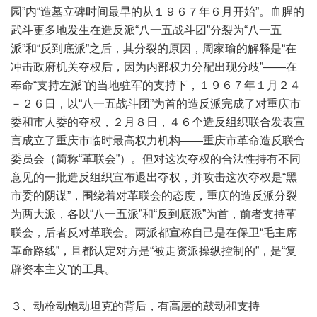
园”内“造墓立碑时间最早的从１９６７年６月开始”。血腥的
武斗更多地发生在造反派“八一五战斗团”分裂为“八一五
派”和“反到底派”之后，其分裂的原因，周家瑜的解释是“在
冲击政府机关夺权后，因为内部权力分配出现分歧”——在
奉命“支持左派”的当地驻军的支持下，１９６７年１月２４
－２６日，以“八一五战斗团”为首的造反派完成了对重庆市
委和市人委的夺权，２月８日，４６个造反组织联合发表宣
言成立了重庆市临时最高权力机构——重庆市革命造反联合
委员会（简称“革联会”）。但对这次夺权的合法性持有不同
意见的一批造反组织宣布退出夺权，并攻击这次夺权是“黑
市委的阴谋”，围绕着对革联会的态度，重庆的造反派分裂
为两大派，各以“八一五派”和“反到底派”为首，前者支持革
联会，后者反对革联会。两派都宣称自己是在保卫“毛主席
革命路线”，且都认定对方是“被走资派操纵控制的”，是“复
辟资本主义”的工具。
３、动枪动炮动坦克的背后，有高层的鼓动和支持