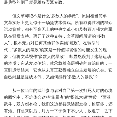
最典型的例子就是雅各宾派专政。
但文革却绝不是什么“多数人的暴政”。原因相当简单：
文革实际上更近似于一场提线木偶戏。所有取得胜利的群众
运动背后，都有至高无上的中央文革小组及数百万强大的军
队在背后支持。离开了这种支持，文革期间所谓的“多数
人”，根本无力对任何其他群体实施“暴政”。在转型时
代，“多数人的暴政”确实是一种值得警惕的可能发生的现
象，但将文革视作“多数人的暴政”，却显然误判了这场运动
的本质：它从发动伊始，就承载着高层明确的政治目的，一
直到运动结束，它也从未真正获得独立自主发展的机会。它
自己尚且是提线木偶，又如何能行“多数人的暴政”？
从一位当年的武斗参与者对自己第一次打死人时的心境
的回忆中，不难体会这些“施暴者”的“提线木偶”性质：“两派
武斗，双方都有枪，我们这边是县武装部发枪，枪更多，还
有炮。打起来以后，对方一下子倒下不少人，败退了，丢下