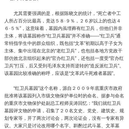
尤其需要强调的是，根据陈晓文的统计，“死亡者中工
人所占百分比最高，竟达５８·９％，２６岁以上的也达４
６·５％”，这意味着，墓园内虽埋葬有红卫兵，但他们并非
主体，将该墓园称作“红卫兵墓园”并不准确——“红卫兵”通
常特指学生中的群众组织，既包括“文革”初期以高于子女为
主体、集中出现在北京的“老红卫兵”，也包括各地方党政干
部仿效北京组织起来的“官办红卫兵”，还包括一度受“官办红
卫兵”打压，后又受到毛泽东支持而逆转的“造反派红卫兵”。
该墓园比较准确的称呼，应该是“文革武斗死难者墓园”。
“红卫兵墓园”这个名称，源自２００９年底重庆市政府
批准将该墓园列入市级文物保护单位时的命名。据参与命名
的重庆市文物保护处副总工程师吴涛回忆：“我们就红卫兵
墓园评文物的申请，召集了２０名文史、党史、建筑史、规
划专家等，开了两次讨论会，两次论证会，没有一专家有异
议。大家只是讨论改用哪个名字。斟酌过武斗墓、文革墓