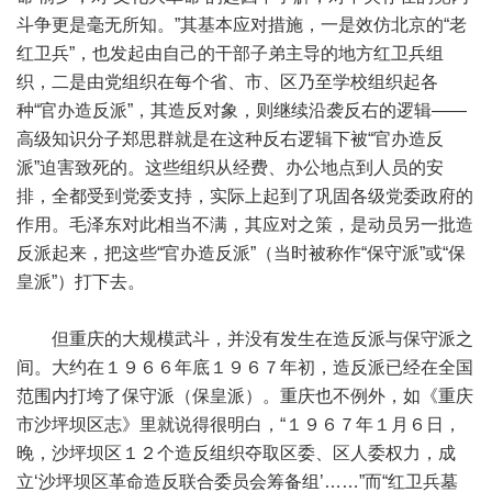
斗争更是毫无所知。”其基本应对措施，一是效仿北京的“老
红卫兵”，也发起由自己的干部子弟主导的地方红卫兵组
织，二是由党组织在每个省、市、区乃至学校组织起各
种“官办造反派”，其造反对象，则继续沿袭反右的逻辑——
高级知识分子郑思群就是在这种反右逻辑下被“官办造反
派”迫害致死的。这些组织从经费、办公地点到人员的安
排，全都受到党委支持，实际上起到了巩固各级党委政府的
作用。毛泽东对此相当不满，其应对之策，是动员另一批造
反派起来，把这些“官办造反派”（当时被称作“保守派”或“保
皇派”）打下去。
但重庆的大规模武斗，并没有发生在造反派与保守派之
间。大约在１９６６年底１９６７年初，造反派已经在全国
范围内打垮了保守派（保皇派）。重庆也不例外，如《重庆
市沙坪坝区志》里就说得很明白，“１９６７年１月６日，
晚，沙坪坝区１２个造反组织夺取区委、区人委权力，成
立‘沙坪坝区革命造反联合委员会筹备组’……”而“红卫兵墓