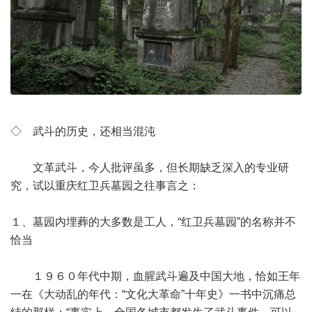
◇ 武斗的历史，还相当混沌
文革武斗，今人批评虽多，但长期缺乏深入的专业研
究，试以重庆红卫兵墓园之往事言之：
１、墓园内埋葬的大多数是工人，“红卫兵墓园”的名称并不
恰当
１９６０年代中期，血腥武斗遍及中国大地，恰如王年
一在《大动乱的年代：“文化大革命”十年史》一书中沉痛总