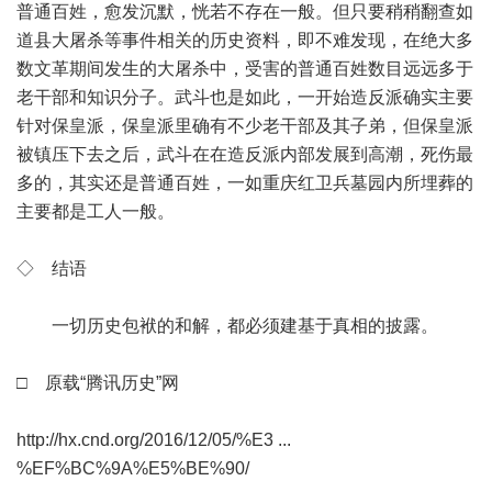
普通百姓，愈发沉默，恍若不存在一般。但只要稍稍翻查如
道县大屠杀等事件相关的历史资料，即不难发现，在绝大多
数文革期间发生的大屠杀中，受害的普通百姓数目远远多于
老干部和知识分子。武斗也是如此，一开始造反派确实主要
针对保皇派，保皇派里确有不少老干部及其子弟，但保皇派
被镇压下去之后，武斗在在造反派内部发展到高潮，死伤最
多的，其实还是普通百姓，一如重庆红卫兵墓园内所埋葬的
主要都是工人一般。
◇ 结语
一切历史包袱的和解，都必须建基于真相的披露。
□ 原载“腾讯历史”网
http://hx.cnd.org/2016/12/05/%E3 ...
%EF%BC%9A%E5%BE%90/