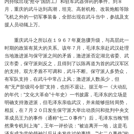
内持续出现“抢夺”国防工厂和驻军武器弹药的事件。到８
月，重庆的武斗达到高潮，坦克、高射机枪、改装炮船等除
飞机之外的一切军事装备，全部出现在武斗当中，参战及支
援人员动辄上万。
重庆武斗之所以在１９６７年夏急骤升级，与高层此一
时期的政策有莫大的关系。该年７月，毛泽东亲赴武汉处理
当地激进派与保守派之间的矛盾，激进派否定湖北省委、武
汉市委，保守派则反之，且得到了以陈再道为首的武汉军区
的支持。双方矛盾不可调和，武斗不断。保守派人多势众，
有军队支持，在武斗中常占上风；激进派人数虽少，但
有“无产阶级司令部”支持，也拒不退让。据王年一《大动乱
的年代：“文化大革命”十年史》一书披露，毛泽东的立场是
明确支持激进派，但毛泽东亲临武汉，并未能够扭转局势，
相反，在７月２０日发生保守派大举出动质问和批判中央文
革成员王力的事件（通称“七二０事件”）后，毛泽东当晚“悄
然乘专机到上海”，王年一评价说：“被迫离开一地，这是毛
泽东成为党的领袖以后从未发生过的事情。”“七二０事件”的