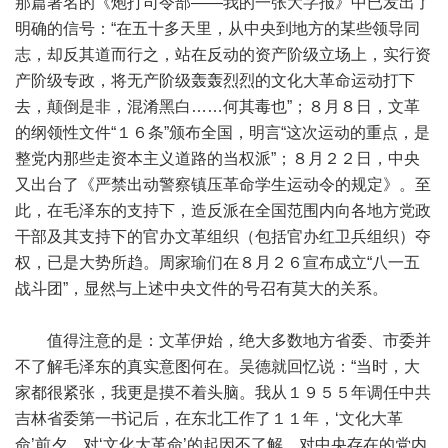
那篇著名的《炮打司令部——我的一张大字报》中已发出了
明确的信号：“在五十多天里，从中央到地方的某些领导同
志，却反其道而行之，站在反动的资产阶级立场上，实行资
产阶级专政，将无产阶级轰轰烈烈的文化大革命运动打下
去，颠倒是非，混淆黑白……何其毒也”；８月８日，文革
的纲领性文件“１６条”颁布全国，明言“这次运动的重点，是
整党内那些走资本主义道路的当权派”；８月２２日，中央
又出台了《严禁出动警察镇压革命学生运动令的规定》。至
此，在毛泽东的支持下，造反派在全国范围内向各地方党政
干部及其支持下的官办文革组织（包括官办红卫兵组织）夺
权，已是大势所趋。周家瑜们在８月２６宣布成立“八一五
战斗团”，显然与上述中央文件的号召有莫大的关系。
值得注意的是：文革伊始，绝大多数地方省委、市委并
不了解毛泽东的真实意图何在。吴德就回忆说：“当时，大
家都很紧张，我更是摸不着头脑。我从１９５５年调任中共
吉林省委第一书记后，在东北工作了１１年，‘文化大革
命’前夕，对‘文化大革命’的起因不了解，对中央存在的党内