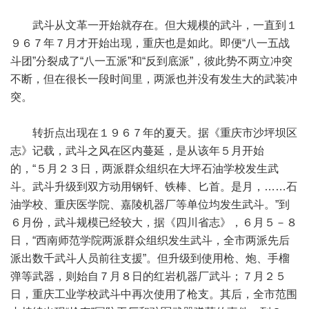
武斗从文革一开始就存在。但大规模的武斗，一直到１
９６７年７月才开始出现，重庆也是如此。即便“八一五战
斗团”分裂成了“八一五派”和“反到底派”，彼此势不两立冲突
不断，但在很长一段时间里，两派也并没有发生大的武装冲
突。
转折点出现在１９６７年的夏天。据《重庆市沙坪坝区
志》记载，武斗之风在区内蔓延，是从该年５月开始
的，“５月２３日，两派群众组织在大坪石油学校发生武
斗。武斗升级到双方动用钢钎、铁棒、匕首。是月，……石
油学校、重庆医学院、嘉陵机器厂等单位均发生武斗。”到
６月份，武斗规模已经较大，据《四川省志》，６月５－８
日，“西南师范学院两派群众组织发生武斗，全市两派先后
派出数千武斗人员前往支援”。但升级到使用枪、炮、手榴
弹等武器，则始自７月８日的红岩机器厂武斗；７月２５
日，重庆工业学校武斗中再次使用了枪支。其后，全市范围