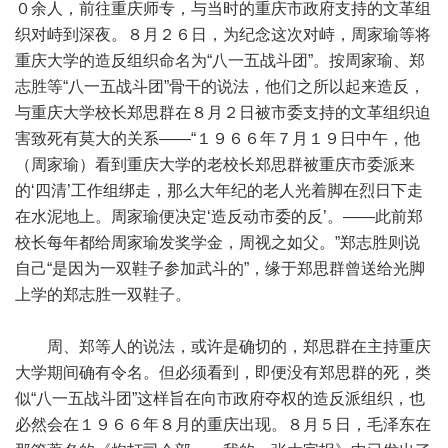
０余人，前往重庆师专，与当时的重庆市政府支持的文革组
织对峙到深夜。８月２６日，为纪念这次对峙，周家瑜等将
重庆大学的造反组织命名为“八一五战斗团”。按周家瑜、郑
志胜等“八一五战斗团”骨干的说法，他们之所以起来造反，
与重庆大学校长郑思群在８月２日被市委支持的文革组织迫
害致死有莫大的关系——“１９６６年７月１９日中午，他
（周家瑜）看到重庆大学的老校长郑思群被重庆市委派来
的‘四清’工作组绑走，那么大年纪的老人光着脚在烈日下走
在水泥地上。周家瑜便决定‘造反动市委的反’。——此前郑
校长每年都给周家瑜发奖学金，周视之如父。”郑志胜则说
自己“是因为一双鞋子参加武斗的”，缘于郑思群曾送给光脚
上学的郑志胜一双鞋子。
周、郑等人的说法，或许是确切的，郑思群在主持重庆
大学期间确有令名。但必须看到，即便没有郑思群的死，类
似“八一五战斗团”这样旨在向市政府夺权的造反派组织，也
必然会在１９６６年８月的重庆出现。８月５日，毛泽东在