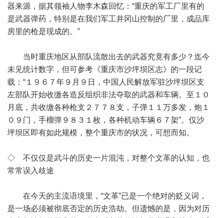
器来源，据其领袖人物李木森回忆：“重庆的军工厂里有的
是武器弹药，特别是在我们军工井冈山控制的厂里，成品库
房里的枪是现成的。”
当时重庆地区从部队流散出去的武器究竟有多少？迄今
未见统计数字，但可参考《重庆市沙坪坝区志》的一段记
载：“１９６７年９月９日，中国人民解放军驻沙坪坝区支
左部队开始收缴各造反组织非法夺取的武器和车辆。至１０
月底，共收缴各种枪支２７７８支，子弹１１万多发，炮１
０９门，手榴弹９８３１枚，各种机动车辆６７架”。仅沙
坪坝区即有如此规模，整个重庆市的状况，可想而知。
◇ 不仅仅是武斗的历史一片混沌，对整个文革的认知，也
常常误入歧途
在今天的主流语境里，“文革”已是一个绝对的贬义词，
是一场必须被彻底否定的历史浩劫。但遗憾的是，因为对历