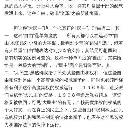
意的贴大字报、开批斗大会等手段，将其对基层干部的怨气
发泄出来。这种自由，确非“文革”之前所能奢望。
但这种“大民主”绝非什么真正的“民主”。理由有二。其
一，这种“自由”是单向度的——所有人都可以在运动中“自
由”地张贴刘少奇的大字报，批判刘少奇的“错误思想”，但若
有人希望“自由”地表达对刘少奇的支持，其结局可想而知，
是有切实的案例可查的。这样一种单向度的“自由”，其实恰
恰是一种极大的“禁锢”，与“民主”完全是背道而驰。其
二，“大民主”虽然确实给了民众某些自由和权利，但这些自
由和权利是由一个高度集权的权威赋予的，同时也必须围绕
着有利于这个高度集权的权威运行——１９６６年，造反派
们被赋予“大民主”的资格，１９６８年造反派被镇压，该资
格又被收回；可见“大民主”的有无，全赖高度集权的权威的
个人好恶。而在真正的民主之下，这些自由和权利本应由民
选的权力机构和民主制定的法律来赋予，也应在这个民选权
力和国家法律的保障下运行。