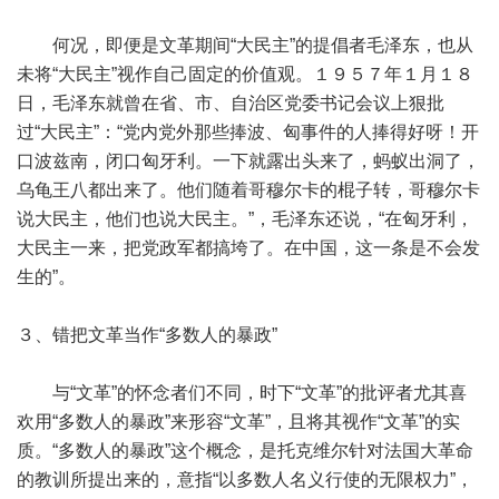
何况，即便是文革期间“大民主”的提倡者毛泽东，也从
未将“大民主”视作自己固定的价值观。１９５７年１月１８
日，毛泽东就曾在省、市、自治区党委书记会议上狠批
过“大民主”：“党内党外那些捧波、匈事件的人捧得好呀！开
口波兹南，闭口匈牙利。一下就露出头来了，蚂蚁出洞了，
乌龟王八都出来了。他们随着哥穆尔卡的棍子转，哥穆尔卡
说大民主，他们也说大民主。”，毛泽东还说，“在匈牙利，
大民主一来，把党政军都搞垮了。在中国，这一条是不会发
生的”。
３、错把文革当作“多数人的暴政”
与“文革”的怀念者们不同，时下“文革”的批评者尤其喜
欢用“多数人的暴政”来形容“文革”，且将其视作“文革”的实
质。“多数人的暴政”这个概念，是托克维尔针对法国大革命
的教训所提出来的，意指“以多数人名义行使的无限权力”，