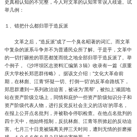
史真相认知的不完整，今人对文革的认知常常误入歧途。试
举几例：
１、错把什么都归罪于造反派
文革之后，“造反派”成了一个臭名昭著的词汇。而文革
中复杂的派系斗争并不为普通民众所了解。于是乎，文革中
的一切打砸抢的罪恶都笼而统之地全部归罪于造反派了。举
个例子，《沙坪坝区志资料汇编第３辑》收录有一篇《原重
庆大学校长郑思群传略》。据该文介绍：“文化大革命前
期，在林彪、江青‘怀疑一切、打倒一切’的反革命路线下，
郑思群遭到一系列政治迫害，被诬为‘黑帮’，被扣上‘顽固地
站在资产阶级立场上，同情和庇护一些资产阶级知识分子和
资产阶级代表人物，进行反党反社会主义的活动’的罪名，
在报上公开点名批判，并被勒令停职检查。在他点名批判的
四十天中，他始终抵制，反抗林彪、江青等所掀起的反动迫
害。七月三十日竟被隔离关押三天时间，遭到无情的折磨摧