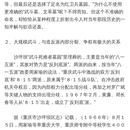
等，但最后还是选择了定名为红卫兵墓园。”为什么不使用
更准确的“武斗墓、文革墓”呢？不得而知。但这个不准确的
命名，却恰恰从某种程度上折射出今人对当年那段历史的一
知半解与欲语还羞。
２、大规模武斗，与造反派内部分裂、争权有极大的关系
沙坪坝“武斗死难者墓园”里埋葬的，主要是当年的“八一
五派”，其敌对势力是“反到底派”。两派的由来，按当年“八
一五派”政委周家瑜的说法，“重庆武斗中激战的双方‘反到
底’和‘８·１５’两派，原来属于‘８·１５战斗队’。在冲击政府
机关夺权后，因为内部权力分配出现分歧，再加之对罗广斌
等关键人物的支持出现分歧，１９６７年２月，黄廉、邓长
春等人从‘８·１５’出走，成立了‘反到底’派。”
据《重庆市沙坪坝区志》记载，（１９６６年）８月１
５日，周家瑜等率重庆大学、重庆师专附中等校学生４００