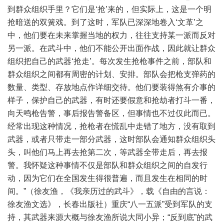
到群众组织手里？它们是‘抢’来的，但实际上，这是一个明
抢暗送的双簧戏。到了这时，军队已深深地卷入‘文革’之
中，他们要在未来掌握当地的权力，往往支持某一派而反对
另一派。在武斗中，他们不能公开出面作战，因此就让群众
组织把自己的武器‘抢走’。每次发生抢枪事件之前，部队和
群众组织之间都有周密的计划、安排。部队会把枪支弹药的
数量、类型、存放地点作详细交待。他们要装得煞有介事的
样子，保护自己的武器，有时还要假意和抢劫者打斗一番，
向天鸣枪告警，事后报告警备区，但事情也不过仅此而已。
经常出现这种情况，抢枪者在慌乱中走错了地方，没有取到
武器，或者只带走一部分武器，这时部队会通知群众组织头
头，叫他们马上再去抢第二次，等武器全带走后，再去报
警。我怀疑这种事情不仅是部队和群众组织之间的自发行
动，因为它们在全国发生得很普遍，而且发生在相同的时
间。”（徐友渔，《我亲历过的武斗》，载《自由的言说：
徐友渔文选》，长春出版社）重庆“八一五派”受到军队的支
持，其武器来源大概与徐友渔所说大同小异；“反到底”的武