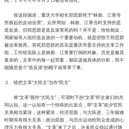
残，１９６６年８月２日被迫害致死。”
按这段描述，重庆大学校长郑思群死于“林彪、江青等
所掀起的反动迫害”。众所周知，林彪、江青当时支持的是
造反派。但郑思群是造反派害死的吗？并不是，恰恰相反，
周家瑜等人组织造反派的一个重要动机，就是愤恨于郑思群
被迫害致死。害死郑思群的其实是重庆市委主持的文革工作
组，工作组实际上是林彪、江青要打倒的对象。历史是极其
复杂的，文革中的每一起罪案，都应该做具体的分析，而不
能随意套个“造反派”的帽子就草草了事。
２、错把文革“大民主”当作“民主”
将“文革”视作“大民主”，可谓时下的“文革”怀念者们的共
同认知。这一认知有一个特殊的出发点，即“文革”前夕官民
关系相当紧张，这种紧张，经济层面，与大跃进、三年困难
时期等有很大关系；政治层面，与历次运动给民众造成的心
理压力有很大关系。“文革”来了之后，许多民众得以通过随