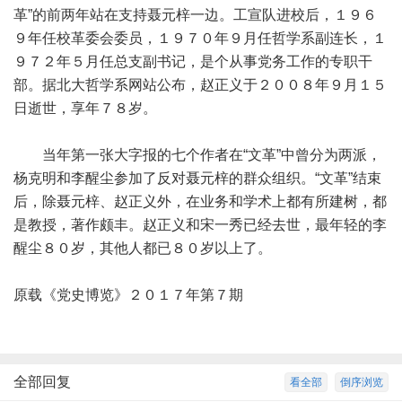
革”的前两年站在支持聂元梓一边。工宣队进校后，１９６
９年任校革委会委员，１９７０年９月任哲学系副连长，１
９７２年５月任总支副书记，是个从事党务工作的专职干
部。据北大哲学系网站公布，赵正义于２００８年９月１５
日逝世，享年７８岁。
当年第一张大字报的七个作者在“文革”中曾分为两派，
杨克明和李醒尘参加了反对聂元梓的群众组织。“文革”结束
后，除聂元梓、赵正义外，在业务和学术上都有所建树，都
是教授，著作颇丰。赵正义和宋一秀已经去世，最年轻的李
醒尘８０岁，其他人都已８０岁以上了。
原载《党史博览》２０１７年第７期
全部回复
看全部
倒序浏览