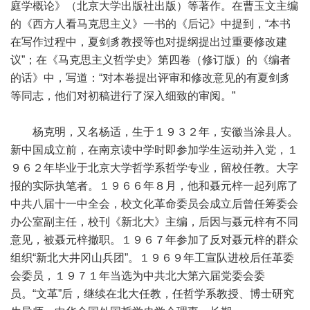
庭学概论》（北京大学出版社出版）等著作。在曹玉文主编
的《西方人看马克思主义》一书的《后记》中提到，“本书
在写作过程中，夏剑豸教授等也对提纲提出过重要修改建
议”；在《马克思主义哲学史》第四卷（修订版）的《编者
的话》中，写道：“对本卷提出评审和修改意见的有夏剑豸
等同志，他们对初稿进行了深入细致的审阅。”
杨克明，又名杨适，生于１９３２年，安徽当涂县人。
新中国成立前，在南京读中学时即参加学生运动并入党，１
９６２年毕业于北京大学哲学系哲学专业，留校任教。大字
报的实际执笔者。１９６６年８月，他和聂元梓一起列席了
中共八届十一中全会，校文化革命委员会成立后曾任筹委会
办公室副主任，校刊《新北大》主编，后因与聂元梓有不同
意见，被聂元梓撤职。１９６７年参加了反对聂元梓的群众
组织“新北大井冈山兵团”。１９６９年工宣队进校后任革委
会委员，１９７１年当选为中共北大第六届党委会委
员。“文革”后，继续在北大任教，任哲学系教授、博士研究