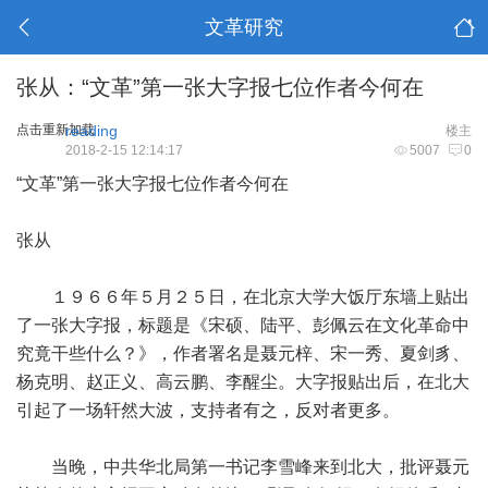
文革研究
张从：“文革”第一张大字报七位作者今何在
点击重新加载
reading
楼主
2018-2-15 12:14:17
5007
0
“文革”第一张大字报七位作者今何在
张从
１９６６年５月２５日，在北京大学大饭厅东墙上贴出
了一张大字报，标题是《宋硕、陆平、彭佩云在文化革命中
究竟干些什么？》，作者署名是聂元梓、宋一秀、夏剑豸、
杨克明、赵正义、高云鹏、李醒尘。大字报贴出后，在北大
引起了一场轩然大波，支持者有之，反对者更多。
当晚，中共华北局第一书记李雪峰来到北大，批评聂元