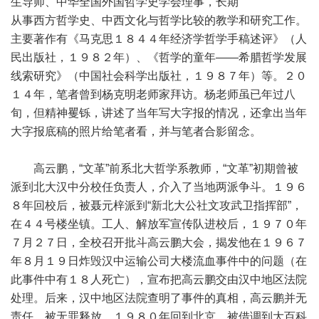
生导师、中华全国外国哲学史学会理事，长期
从事西方哲学史、中西文化与哲学比较的教学和研究工作。
主要著作有《马克思１８４４年经济学哲学手稿述评》（人
民出版社，１９８２年）、《哲学的童年——希腊哲学发展
线索研究》（中国社会科学出版社，１９８７年）等。２０
１４年，笔者曾到杨克明老师家拜访。杨老师虽已年过八
旬，但精神矍铄，讲述了当年写大字报的情况，还拿出当年
大字报底稿的照片给笔者看，并与笔者合影留念。
高云鹏，“文革”前系北大哲学系教师，“文革”初期曾被
派到北大汉中分校任负责人，介入了当地两派争斗。１９６
８年回校后，被聂元梓派到“新北大公社文攻武卫指挥部”，
在４４号楼坐镇。工人、解放军宣传队进校后，１９７０年
７月２７日，全校召开批斗高云鹏大会，揭发他在１９６７
年８月１９日炸毁汉中运输公司大楼流血事件中的问题（在
此事件中有１８人死亡），宣布把高云鹏交由汉中地区法院
处理。后来，汉中地区法院查明了事件的真相，高云鹏并无
责任，被无罪释放。１９８０年回到北京，被借调到大百科