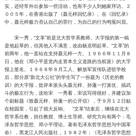
实，还经常外出参加一些活动，也有不少人到她家拜访。２
００５年，在香港出版了《聂元梓回忆录》。在《回忆录》
中，聂元梓极力否认自己的罪行，为自己的行为鸣冤叫屈。
宋一秀，“文革”前是北大哲学系教师。大字报的第一稿
是他起草的，但其他人不满意，改由杨克明起草。“文革”的
前两年，他一直站在支持聂元梓一方。１９６６年１１月８
日，他在《邓小平是党内走资本主义道路的当权派》的大字
报上签名。１９６８年８月工人、解放军宣传队进驻学校
后，部分原“新北大公社”的学生写了一份题为《历史的教
训》的大字报，批评本派头头聂元梓、孙蓬一打派仗、搞武
斗的极左行为，送给宋 一秀看，宋说写得很好，并建议加
个副标题《致聂元梓、孙蓬一的公开信》，于９月１２日贴
在校园里，引起了很大反响。 “文革”结束后，继续在北大
哲学系任教，担任教授、博士生导师。研究方向有两个：毛
泽东哲学思想、邓小平理论。著有毛泽东哲学思想与中国革
命》，黑龙江人民出版社，１９８２年；《毛泽东哲学思想