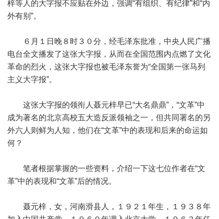
梓等人的大字报不应贴在外边，强调“有组织、有纪律”和“内
外有别”。
６月１日晚８时３０分，经毛泽东批准，中央人民广播
电台全文播发了这张大字报，从而在全国范围内点燃了文化
革命的烈火，这张大字报也被毛泽东誉为“全国第一张马列
主义大字报”。
这张大字报的领衔人聂元梓早已“大名鼎鼎”，“文革”中
成为著名的北京高校五大造反派领袖之一，但共同署名的另
外六人则鲜为人知，他们在“文革”中的表现和后来的命运如
何？
笔者根据掌握的一些资料，介绍一下这七位作者在“文
革”中的表现和“文革”后的情况。
聂元梓，女，河南滑县人，１９２１年生，１９３８年