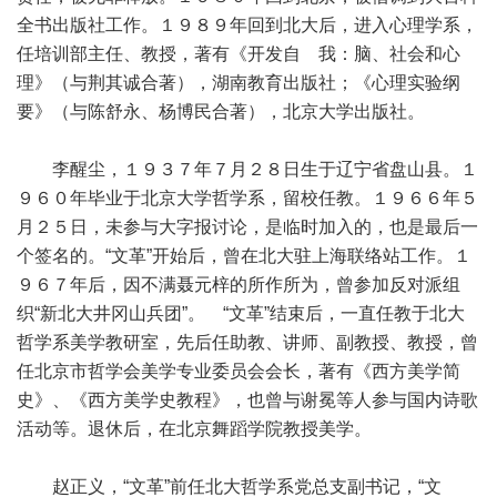
全书出版社工作。１９８９年回到北大后，进入心理学系，
任培训部主任、教授，著有《开发自 我：脑、社会和心
理》（与荆其诚合著），湖南教育出版社；《心理实验纲
要》（与陈舒永、杨博民合著），北京大学出版社。
李醒尘，１９３７年７月２８日生于辽宁省盘山县。１
９６０年毕业于北京大学哲学系，留校任教。１９６６年５
月２５日，未参与大字报讨论，是临时加入的，也是最后一
个签名的。“文革”开始后，曾在北大驻上海联络站工作。１
９６７年后，因不满聂元梓的所作所为，曾参加反对派组
织“新北大井冈山兵团”。 “文革”结束后，一直任教于北大
哲学系美学教研室，先后任助教、讲师、副教授、教授，曾
任北京市哲学会美学专业委员会会长，著有《西方美学简
史》、《西方美学史教程》，也曾与谢冕等人参与国内诗歌
活动等。退休后，在北京舞蹈学院教授美学。
赵正义，“文革”前任北大哲学系党总支副书记，“文