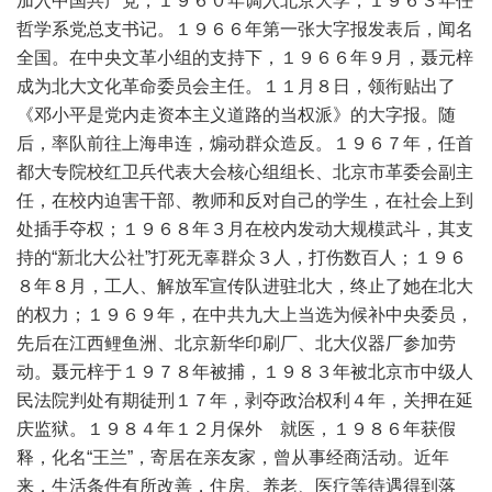
加入中国共产党，１９６０年调入北京大学，１９６３年任
哲学系党总支书记。１９６６年第一张大字报发表后，闻名
全国。在中央文革小组的支持下，１９６６年９月，聂元梓
成为北大文化革命委员会主任。１１月８日，领衔贴出了
《邓小平是党内走资本主义道路的当权派》的大字报。随
后，率队前往上海串连，煽动群众造反。１９６７年，任首
都大专院校红卫兵代表大会核心组组长、北京市革委会副主
任，在校内迫害干部、教师和反对自己的学生，在社会上到
处插手夺权；１９６８年３月在校内发动大规模武斗，其支
持的“新北大公社”打死无辜群众３人，打伤数百人；１９６
８年８月，工人、解放军宣传队进驻北大，终止了她在北大
的权力；１９６９年，在中共九大上当选为候补中央委员，
先后在江西鲤鱼洲、北京新华印刷厂、北大仪器厂参加劳
动。聂元梓于１９７８年被捕，１９８３年被北京市中级人
民法院判处有期徒刑１７年，剥夺政治权利４年，关押在延
庆监狱。１９８４年１２月保外 就医，１９８６年获假
释，化名“王兰”，寄居在亲友家，曾从事经商活动。近年
来，生活条件有所改善，住房、养老、医疗等待遇得到落