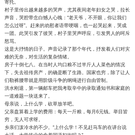
寄托。
村子里传出越来越多的哭声，尤其夜间老年妇女之哭，拉长
声音，哭腔带念白憾人心魄：“老天爷，不开眼，你让我们
怎么过呀”。赶来的劝慰者语带哽咽，也一起哭起来，哭成
一团。此哭引发了彼哭，村子里哭声呼应，引发男人的呵斥
怒骂。
这是大抒情的日子。声音记录了那个年代，抒发着人们对灾
难的无奈，对生活的复杂情绪。
房子十倒七八。在当时人均口粮不过半斤人人菜色的情况
下，失去祖传房产，的确是断了生路。国家也穷，除了让人
们勒裤腰带就是用阶级斗争的纲绳进行自由管制。
洪水刚退，第一辆邮车把我考取辛中的录取通知书和家庭的
一道难题一块送来了。
母亲说，上什么学，砍草放羊吧。
父亲盘算着上学的费用：每天一斤粮，每月6元钱。举目皆
穷，无人可求呀。
乡亲们泼冷水的不少。“上什么学！不见赶马车的在讲台说