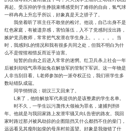
再起。受压抑的学生挣脱束缚感受到了难得的自由，氢气球
一样冉冉上升忘乎所以，好象真是天之骄子了。
我坐着听了班主任不敢坐的检讨。他说，自己出身不是
红色家庭，有被遗弃感，害怕落伍，入不了党感到没出路，
嫉妒党员教师，常常把气发泄在学生身上。。。。。。当
时，我感到L的情况和我有很多共同之处，但我不明白为什
么不是惺惺相惜反而近乎迫害。
短暂的自由之后进入常常的迷惘。红卫兵杀上社会一年
后被刹却锐气乖乖如兔在解放军的管制下军训。这一年物是
人非当刮目看。L老师参加的一派夺权正位，我们班学生多
数站错队成寇。
同学悄悄说：胡汉三又回来了。
L来了，他给解放军代表提供的是该整肃的学生名单。
时不久，一学生以污蔑伟大领袖为罪名，逮捕判刑8
年。他就是与我回家路上发泄牢骚又向L告密的路友。我回
家时路过那爿被风劫掠的企图阻挡又什么都挡不住的柴门，
远远看见其瘦削如柴的母亲村前遥望。好象是我做错了什