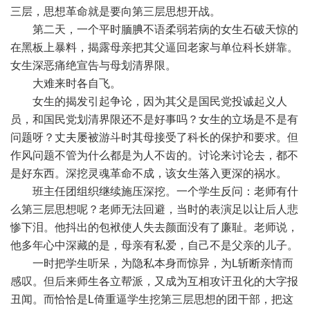
三层，思想革命就是要向第三层思想开战。
第二天，一个平时腼腆不语柔弱若病的女生石破天惊的
在黑板上暴料，揭露母亲把其父逼回老家与单位科长姘靠。
女生深恶痛绝宣告与母划清界限。
大难来时各自飞。
女生的揭发引起争论，因为其父是国民党投诚起义人
员，和国民党划清界限还不是好事吗？女生的立场是不是有
问题呀？丈夫屡被游斗时其母接受了科长的保护和要求。但
作风问题不管为什么都是为人不齿的。讨论来讨论去，都不
是好东西。深挖灵魂革命不成，该女生落入更深的祸水。
班主任团组织继续施压深挖。一个学生反问：老师有什
么第三层思想呢？老师无法回避，当时的表演足以让后人悲
惨下泪。他抖出的包袱使人失去颜面没有了廉耻。老师说，
他多年心中深藏的是，母亲有私爱，自己不是父亲的儿子。
一时把学生听呆，为隐私本身而惊异，为L斩断亲情而
感叹。但后来师生各立帮派，又成为互相攻讦丑化的大字报
丑闻。而恰恰是L倚重逼学生挖第三层思想的团干部，把这