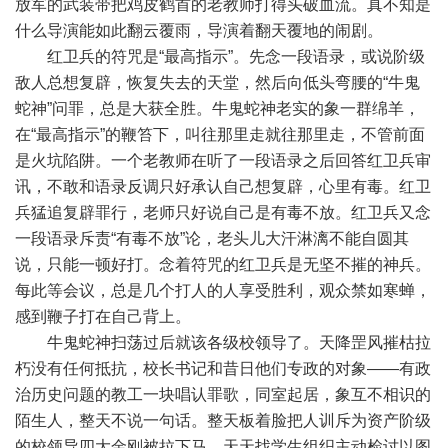
放军的武装带把鸡皮鹤首的老教师打得头破血流。真不知是
什么导演能如此翻云覆雨，导演着翻天覆地的闹剧。
红卫兵的符咒是“最高指示”。先念一段语录，或说阶级
敌人总想复辟，恢复失去的天堂，然后向低头弯腰的“牛鬼
蛇神”问罪，总是大获全胜。牛鬼蛇神老实的象一群绵羊，
在“最高指示”的鞭笞下，叫往那里走就往那里走，不管前面
是火坑陷阱。一个老教师在听了一段语录之后回答红卫兵审
讯，不敢和语录反调只好承认自己想复辟，心里有毒。红卫
兵猛追复辟罪行，老师只好说自己是有毒不放。红卫兵又念
一段语录斥责“有毒不放”论，老头儿大汗淋漓不能自圆其
说，只能一顿好打。念着符咒的红卫兵是无坚不摧的神兵。
每此等会议，总是几个打人的人享受胜利，观众禁如寒蝉，
感到鞭子打在自己背上。
牛鬼蛇神扫荡过后就该各级校领导了。天降罡风摧枯拉
朽没有任何抵抗，校长书记和昔日他们专政的对象——有政
治历史问题的教工一块唱认罪歌，同室起居，象互不相识的
陌生人，整天不说一句话。整天板着脸把人训斥为资产阶级
的校领导四大金刚被拉下马，天天找学生组织主动检讨以图