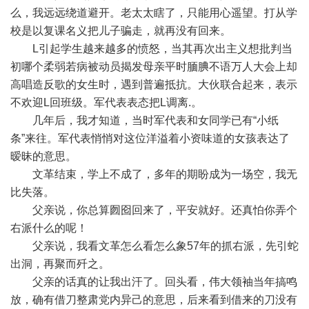
么，我远远绕道避开。老太太瞎了，只能用心遥望。打从学
校是以复课名义把儿子骗走，就再没有回来。
L引起学生越来越多的愤怒，当其再次出主义想批判当
初哪个柔弱若病被动员揭发母亲平时腼腆不语万人大会上却
高唱造反歌的女生时，遇到普遍抵抗。大伙联合起来，表示
不欢迎L回班级。军代表表态把L调离.。
几年后，我才知道，当时军代表和女同学已有“小纸
条”来往。军代表悄悄对这位洋溢着小资味道的女孩表达了
暧昧的意思。
文革结束，学上不成了，多年的期盼成为一场空，我无
比失落。
父亲说，你总算囫囵回来了，平安就好。还真怕你弄个
右派什么的呢！
父亲说，我看文革怎么看怎么象57年的抓右派，先引蛇
出洞，再聚而歼之。
父亲的话真的让我出汗了。回头看，伟大领袖当年搞鸣
放，确有借刀整肃党内异己的意思，后来看到借来的刀没有