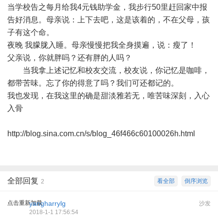
当学校告之每月给我4元钱助学金，我步行50里赶回家中报
告好消息。母亲说：上下去吧，这是该着的，不在父母，孩
子有这个命。
夜晚 我朦胧入睡。母亲慢慢把我全身摸遍，说：瘦了！
父亲说，你就胖吗？还有胖的人吗？
当我拿上述记忆和校友交流，校友说，你记忆是咖啡，
都带苦味。忘了你的得意了吗？我们可还都记的。
我也发现，在我这里的确是甜淡雅若无，唯苦味深刻，入心
入骨
http://blog.sina.com.cn/s/blog_46f466c60100026h.html
全部回复
看全部
倒序浏览
2
点击重新加载
yangharrylg
沙发
2018-1-1 17:56:54