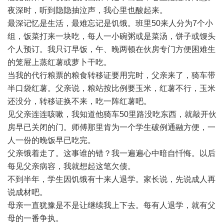
夜深时，听到隐隐抽泣声，我心里也酸起来。
最深记忆是生活，最难忘记是饥饿。班里50来人分为7个小
组，饭菜打来一块吃，每人一小碗粥或是菜汤，饼子或馒头
个人预订。我只订早饭，午、晚两顿在伙房专门方便困难生
的笼屉上蒸红薯或萝卜干吃。
当我的代行粮票的粮食转移证要用完时，父亲来了，骑车带
半口袋红薯。父亲说，粮站按比例要玉米，红薯不行，玉米
还没分，转移证换不来，吃一阵红薯吧。
见父亲连连咳嗽，我知道他骑车50里路没吃东西，就敲开伙
房早已关闭的门。师傅那里肯为一个学生破例通融方便，一
人一份的晚饭早已吃完。
父亲饿着走了。这事谁的错？我一遍遍心中暗自忏悔。以后
每见父亲病容，我就想起这笔欠债。
不到半年，学生因饥饿有十来人退学。家长说，先说成人再
说成材吧。
母亲一直犹豫是不是让继续我上下去。每有人退学，就有父
母的一番争执。