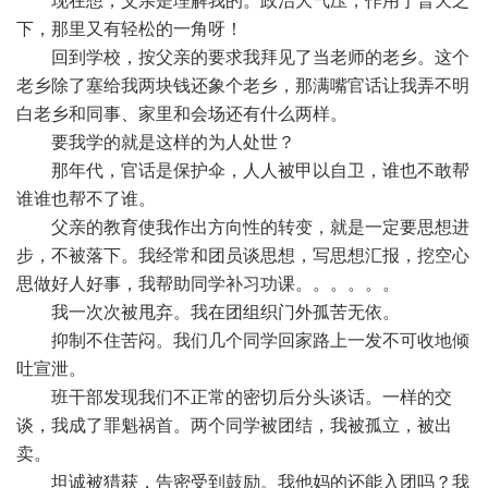
现在想，父亲是理解我的。政治大气压，作用于普天之
下，那里又有轻松的一角呀！
回到学校，按父亲的要求我拜见了当老师的老乡。这个
老乡除了塞给我两块钱还象个老乡，那满嘴官话让我弄不明
白老乡和同事、家里和会场还有什么两样。
要我学的就是这样的为人处世？
那年代，官话是保护伞，人人被甲以自卫，谁也不敢帮
谁谁也帮不了谁。
父亲的教育使我作出方向性的转变，就是一定要思想进
步，不被落下。我经常和团员谈思想，写思想汇报，挖空心
思做好人好事，我帮助同学补习功课。。。。。。
我一次次被甩弃。我在团组织门外孤苦无依。
抑制不住苦闷。我们几个同学回家路上一发不可收地倾
吐宣泄。
班干部发现我们不正常的密切后分头谈话。一样的交
谈，我成了罪魁祸首。两个同学被团结，我被孤立，被出
卖。
坦诚被猎获，告密受到鼓励。我他妈的还能入团吗？我