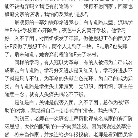
能不被抛弃吗？我还有前途吗？ 我再不愿回家，回家也
躲避父亲的谈话，我怕问及我的“进步”。
最凄厉的一幕如铁印烙进我心：白专道路典型、流氓学
生F在被学校宣布开除后，夜色中匆匆离开学校。他学习
好，入不了团，对团组织发了牢骚。做他思想工作的团员Z
被F反做了思想工作，两个人走到了一块。F走后Z也失踪
了。后来知道，她舍弃前程追随F去了农村。
同样的学习，有人冠以为革命，有的人被污为自己成名
成家走白专道路。学习好又进步是又红又专，学习好进步不
了就是只专不红。为革命的头戴金色光环，为自己的成为异
类。白专道路是学生头上紧箍咒，党组织、团组织、班主任
随意一念，就有人头痛失眠吃不下饭。
是红是白，关键是能否入团。入不了团，总作为被“帮
助”的对象，我觉得自己一步步向“白”滑去。我失眠了。
到初三，老师在一次班会上严厉批评成名成家的资产阶
级思想，大伙的眼“刷”的一齐向我注视。因为我说过羡慕浩
然，将来当作家，并接连给少年报投稿。老师是看到团员拿