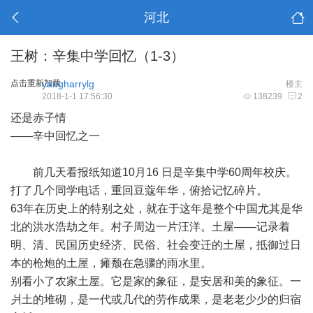
河北
王树：辛集中学回忆（1-3）
点击重新加载
yangharrylg
楼主
2018-1-1 17:56:30
138239
2
还是赤子情
——辛中回忆之一
前几天看报纸知道10月16 日是辛集中学60周年校庆。
打了几个同学电话，重回豆蔻年华，俯拾记忆碎片。
63年在历史上的特别之处，就在于这年是整个中国尤其是华
北的洪水浩劫之年。村子周边一片汪洋。土屋——记录着
明、清、民国历史经济、民俗、社会变迁的土屋，抵御过日
本的枪炮的土屋，瘫颓在急骤的雨水里。
别看小了农家土屋。它是家的象征，是安居和美的象征。一
爿土的堆砌，是一代或几代的劳作成果，是老老少少的归宿