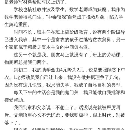
是老师写材料帮助村民上访了。
学校也搞社教并波及学生。数学老师成为妖魔，我作为
数学老师得意门生，”中毒较深”自然成了挽救对象，陷入学
生舆论重围。
时间不长，班主任在班上搞阶级教育，说有两个阶级异
己进入我班，其中一个是富农的孩子过继给贫农舅舅，另一
个家庭属于积极走资本主义的中间偏右派。
这另一个就是我。朋友马上就没有了，班上的劳动课，
掏厕所总是我们两个。
到初二，我的助学金由4元降为2元，说是要照顾贫下中
农。L老师动员我自己让出来，我没有做并据理争了几句。
因为没有这几快钱，我只能失学。我成了自私自利的典型。
每天下午的生活会是我的鬼门关，我只能做自我批评和
接受帮助。
我回到家和父亲说：不想上了。话没说完就被严厉呵
斥。父亲语重心长不无忧虑，要我积极些，跟上时代，别被
落下了。