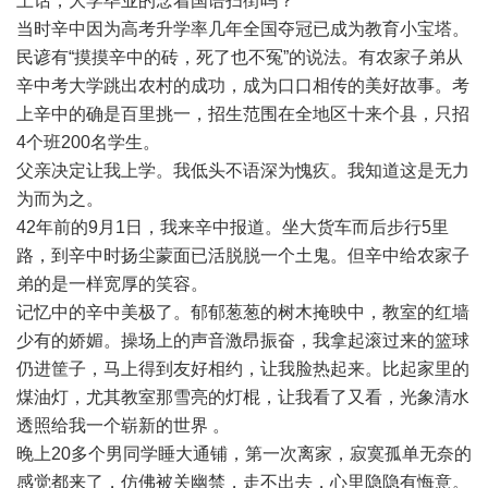
土话，大学毕业的念着国语扫街吗？”
当时辛中因为高考升学率几年全国夺冠已成为教育小宝塔。
民谚有“摸摸辛中的砖，死了也不冤”的说法。有农家子弟从
辛中考大学跳出农村的成功，成为口口相传的美好故事。考
上辛中的确是百里挑一，招生范围在全地区十来个县，只招
4个班200名学生。
父亲决定让我上学。我低头不语深为愧疚。我知道这是无力
为而为之。
42年前的9月1日，我来辛中报道。坐大货车而后步行5里
路，到辛中时扬尘蒙面已活脱脱一个土鬼。但辛中给农家子
弟的是一样宽厚的笑容。
记忆中的辛中美极了。郁郁葱葱的树木掩映中，教室的红墙
少有的娇媚。操场上的声音激昂振奋，我拿起滚过来的篮球
仍进筐子，马上得到友好相约，让我脸热起来。比起家里的
煤油灯，尤其教室那雪亮的灯棍，让我看了又看，光象清水
透照给我一个崭新的世界 。
晚上20多个男同学睡大通铺，第一次离家，寂寞孤单无奈的
感觉都来了，仿佛被关幽禁，走不出去，心里隐隐有悔意。