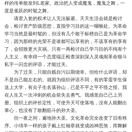
样的传单散发到L老家。政治把人变成魔鬼，魔鬼之舞，一
度是雀跃的时髦之舞。
请君入瓮的权术让人无法躲避。天天生活会就是检讨
会，检讨资产阶级思想，直指学习目的这一咽喉处。为革命
学习当然是最时髦的，但没有几个敢于标榜自己是为革命学
习，因为那样的光荣不是谁都可以享有的，不该享有的享有
了，会招致更大灾祸。只有一再检讨自己学习目的不纯有个
人主义，有幸得一个态度端正检查深刻深入灵魂闹革命狠斗
私字一闪念的评语，才能过关。
为了过关，只能自贱自污以期侥幸。但给什么评语，却
不是自己能左右的。就因为组织评语不同，有的零蛋学生保
送上大学，有尖子生名落孙山，已是不平之平不怪之怪。我
在人生又一次冲刺的机会前失去勇气。我感觉自己已上另
册。组织上的评价定性，可使升天可使落地，没有人能翻出
掌心，也没有了敢翻筋斗的孙大圣。
但一夜之间，遍地孙大圣。文化革命完全改变了旧有秩
序。小绵羊一样的孩子戴上红袖章就变成凶神恶煞，挥舞解