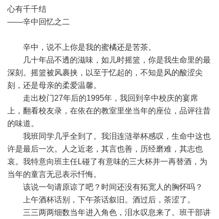
心有千千结
——辛中回忆之二
辛中，说不上你是我的蜜橘还是苦茶。
几十年品不透的滋味，如儿时摇篮，你是我生命里的最
深刻。摇篮被风裹挟，以至于忆起的，不知是风的酸涩尖
刻，还是母亲的柔爱温馨。
走出校门27年后的1995年，我回到辛中校庆的宴席
上，翻看校友录，在依在的教室里坐当年的座位，品评往昔
的味道。
我班同学几乎全到了。我泪连涟举杯感叹，生命中这也
许是最后一次。人之近老，其言也善，历经磨难，其志也
哀。我特意向班主任L碰了有意味的三大杯并一再替酒，为
当年的童言无忌表示忏悔。
该说一句请原谅了吧？时间还没有拓宽人的胸怀吗？
上午酒杯话别，下午茶话叙旧。酒过后，茶涩了。
三三两两细数当年进入角色，泪水叹息来了。班干部讲