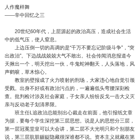
人作魔样舞
——辛中回忆之三
20世纪60年代，上层源起的政治高压，造成社会生活
中的低气压，使人窒息。
上边压倒一切的高调的是“千万不要忘记阶级斗争”，“突
出政治”。下边战战兢兢大气不敢出。社会传闻消息报道今
天揪出一个，明天挖出一伙，牛鬼蛇神翻天，人头落地，风
声鹤唳，草木惊心。
教室的壁报成了火力喷射的刑场，大家违心地自觉引颈
受戮。出身不好或有政治污点的，一遍遍低头弯腰深刻检
查。批判检讨涉及社会家庭，子女亲人纷纷反戈一击大义灭
亲与反动老子划清界限。
班主任L追政治总能别出心裁走在前面，他引报纸文章
为据，要每个学生深挖第三层思想。说是人的思想分三层，
第一层冠冕堂皇可以大会讲，第二层不大光明只和个别朋友
说，第三层肮脏龌龊隐藏很深谁都不说。资本主义就藏在第