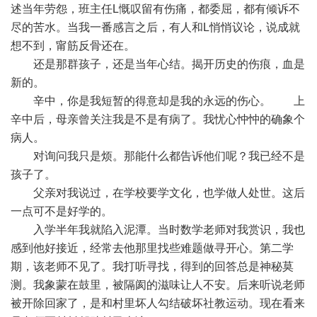
述当年劳怨，班主任L慨叹留有伤痛，都委屈，都有倾诉不
尽的苦水。当我一番感言之后，有人和L悄悄议论，说成就
想不到，甯筋反骨还在。
还是那群孩子，还是当年心结。揭开历史的伤痕，血是
新的。
辛中，你是我短暂的得意却是我的永远的伤心。 上
辛中后，母亲曾关注我是不是有病了。我忧心忡忡的确象个
病人。
对询问我只是烦。那能什么都告诉他们呢？我已经不是
孩子了。
父亲对我说过，在学校要学文化，也学做人处世。这后
一点可不是好学的。
入学半年我就陷入泥潭。当时数学老师对我赏识，我也
感到他好接近，经常去他那里找些难题做寻开心。第二学
期，该老师不见了。我打听寻找，得到的回答总是神秘莫
测。我象蒙在鼓里，被隔阂的滋味让人不安。后来听说老师
被开除回家了，是和村里坏人勾结破坏社教运动。现在看来