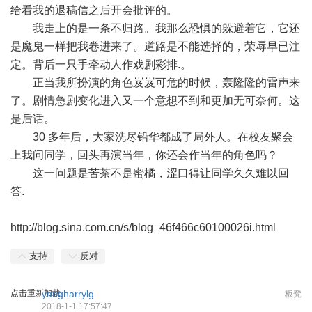
给看我的退稿信之后开会批评的。
我走上的是一条不归路。我那么恐惧的躲避着它，它还
是魔鬼一样把我卷进来了。道路是不能选择的，荣辱早已注
定。背后一只手牵动人作戏剧彩排.。
正当我所扮演的角色岌岌可危的时候，轰隆隆的雷声来
了。剧情急剧变化进入又一个意想不到和更加无可奈何。这
是后话。
30 多年后，大家洗尽铅华都成了局外人。在校友聚会
上我问同学，回头再演当年，你还会作当年的角色吗？
这一问题是苦茶不是蜜橘，涩口得让同学久久难以回
答.
http://blog.sina.com.cn/s/blog_46f466c60100026i.html
支持
反对
点击重新加载
yangharrylg
板凳
2018-1-1 17:57:47