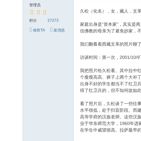
究
管理员
网
久松（化名），女，藏人，文革
积分
27273
家庭出身是“资本家”，其实是
收听TA
发消息
信佛教的母亲为了避免抄家，
我们翻看着西藏文革的照片聊
访谈时间：第一次，2001/10/
我把照片给久松看。其中拉中红
个瘦瘦高高、裤子上两个大补
出身不好的学生都当不了红卫
得了红卫兵的，但不知何故如此
看了照片后，久松谈了一些往事
水平很低，处于扫盲阶段。而建
高等学府的汉族老师。这些汉族
业于华东师范大学，1960年
在学生中威望很高。拉萨最早