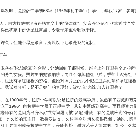
爆发时，是拉萨中学初66级（1966年初中毕业）学生，年仅17岁，参
商人，因为拉萨并没有严格意义上的“资本家”。父亲在1950年代靠近共
不得已将家中佛像抛往河里，令老母亲至今耿耿于怀。
了许久，但她不愿意录音，所以以下记录是我的记忆。
9下午
卫兵在“松却绕瓦”的合影，让她回到了那时候。照片上的红卫兵全是拉
丁的秀气女孩。照片里的她很腼腆，而且不像其他红卫兵，手臂上没有红
兵，也没有拿红缨枪的资格。但她对照片上的几个戴红卫兵袖章和拿红缨
。我试着分析，是不是她们的表现好，被批准“火线”加入红卫兵？
。在1960年代，拉萨中学可以说是拉萨的最高学府，虽然有了西藏师
立于1956年的拉萨中学属于正规中学，从初中逐级到高中。而且师资
老师有的是因为出身不好或有问题而被“发配”进藏，有的是响应党的号
进藏，是久松的班主任，教授汉语文。久松至今对陶长松很敬佩，她说，
的红卫兵组织就是拉萨中学的，是陶长松、谢方艺等人组建的。如今，久