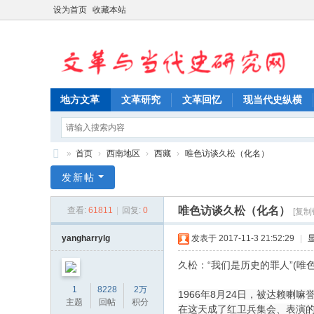
设为首页
收藏本站
地方文革
文革研究
文革回忆
现当代史纵横
»
首页
›
西南地区
›
西藏
›
唯色访谈久松（化名）
文
发新帖
革
唯色访谈久松（化名）
查看:
61811
|
回复:
0
[复制
与
当
yangharrylg
发表于 2017-11-3 21:52:29
|
代
久松：“我们是历史的罪人”(唯色
史
1
8228
2万
1966年8月24日，被达赖
研
主题
回帖
积分
在这天成了红卫兵集会、表演的