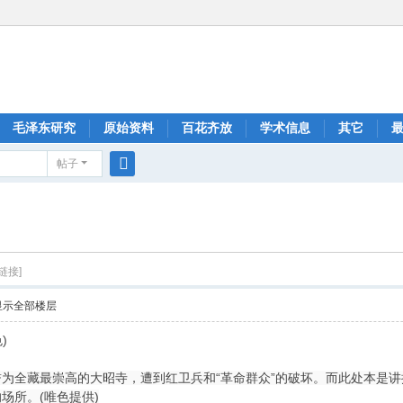
毛泽东研究
原始资料
百花齐放
学术信息
其它
帖子
搜
索
链接]
显示全部楼层
)
喇嘛誉为全藏最崇高的大昭寺，遭到红卫兵和“革命群众”的破坏。而此处本
场所。(唯色提供)