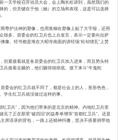
。前一天学校召开动员大会，会上陶长松讲到，虽然我们的
选择的，但关键在于他（她）的立场和表现，这是可以选择
动。
有两尊护法神的塑像，也用浆糊在塑像上贴了大字报，还用
群众很多。居委会的红卫兵也上台发言，表示一定要向拉萨
佛像。经书都是堆在大昭寺南面的讲经场“松却绕瓦”上焚
火，但紧接着就是各居委会的红卫兵加入进来，而且势头特
卫兵接着去砸的，他们砸得很彻底。接下来斗“牛鬼蛇
。居委会的红卫兵就不同了，都是社会上的人，形形色色，
情。学生红卫兵就没做过这样的事。
都红卫兵”，因为他们带来的是北京的精神。内地红卫兵里
见了正在那里“破四旧”的益希单增等“首都红卫兵”。还是
毛主席语录的背包，一路上还精神抖擞，坚决不搭要捎带他