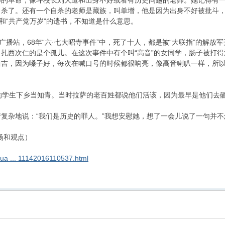
师的革命，像斗校长刘大道和出身不好或者有历史问题的老师。她记得有
自杀了。还有一个自杀的老师是藏族，叫单增，他是因为出身不好被批斗
”和“共产党万岁”的遗书，不知道是什么意思。
的广播站，68年“六·七大昭寺事件”中，死了十人，都是被“大联指”的解
扎西次仁的是个孤儿。在这次事件中有个叫“高音”的女同学，肠子被打
吉，因为嗓子好，每次在喊口号的时候都很响亮，像高音喇叭一样，所以
的学生下乡当知青。当时拉萨的老百姓都说他们活该，因为最早是他们去
复杂地说：“我们是历史的罪人。”我想安慰她，想了一会儿说了一句并
场和观点）
hua ... 11142016110537.html