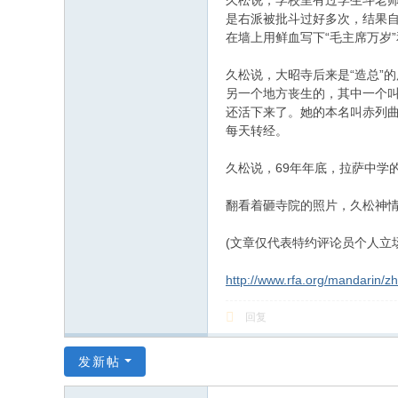
久松说，学校里有过学生斗老
是右派被批斗过好多次，结果
在墙上用鲜血写下“毛主席万岁
久松说，大昭寺后来是“造总”
另一个地方丧生的，其中一个叫
还活下来了。她的本名叫赤列曲
每天转经。
久松说，69年年底，拉萨中学
翻看着砸寺院的照片，久松神情
(文章仅代表特约评论员个人立
http://www.rfa.org/mandarin/z
回复
发新帖