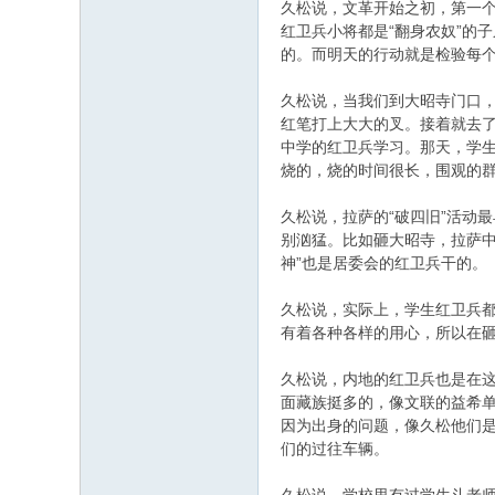
久松说，文革开始之初，第一个
红卫兵小将都是“翻身农奴”的
的。而明天的行动就是检验每
久松说，当我们到大昭寺门口
红笔打上大大的叉。接着就去了
中学的红卫兵学习。那天，学生
烧的，烧的时间很长，围观的
久松说，拉萨的“破四旧”活动
别汹猛。比如砸大昭寺，拉萨中
神”也是居委会的红卫兵干的。
久松说，实际上，学生红卫兵
有着各种各样的用心，所以在砸
久松说，内地的红卫兵也是在这
面藏族挺多的，像文联的益希单
因为出身的问题，像久松他们
们的过往车辆。