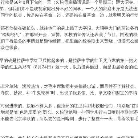
行动是66年8月下旬的一天（久松母亲插话说是一个星期三）砸大昭寺
子弟，但我们并不是歧视家庭出身不好的同学。一个人的家庭出身是无法
个同学的机会，你是站在革命一边，还是站在反革命一边，就看明天的行
，还有信徒在磕长头，就往他们的身上贴了大字报。大昭寺大门的两边各
“松却绕瓦”，在那里开会，宣誓。学校的宣传队还表演了节目。围观的
们干得最多的事情就是砸转经筒，把里面的经卷取出来焚烧，但没怎么砸
群众也很多。
最早的确是拉萨中学红卫兵掀起来的，是拉萨中学的红卫兵点燃的第一把
学的红卫兵只有（8月24日）这一天，以后没再砸过，而是由居委会的红
都非常单纯，满腔热情，对毛主席和党中央都很忠诚，而且并不了解社会
寺院、抄家、斗“牛鬼蛇神”时，出现了很多偷、抢、拿文物和财宝的事
时候进来的。接触不算太多，但拉萨的红卫兵都比较服他们，特别服“首
增就是“红色造反团”的团长。久松说她和一些同学步行去日喀则串联时还碰
是不能去北京串联的，所以去的是日喀则，步行了整整十一天，背着装有