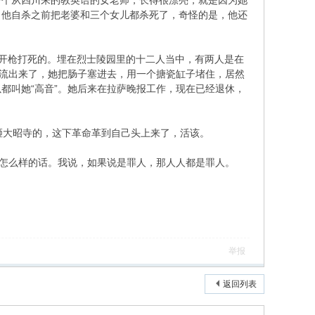
一个从四川来的教英语的女老师，长得很漂亮，就是因为她
，他自杀之前把老婆和三个女儿都杀死了，奇怪的是，他还
放军开枪打死的。埋在烈士陵园里的十二人当中，有两人是在
得流出来了，她把肠子塞进去，用一个搪瓷缸子堵住，居然
都叫她“高音”。她后来在拉萨晚报工作，现在已经退休，
砸大昭寺的，这下革命革到自己头上来了，活该。
不怎么样的话。我说，如果说是罪人，那人人都是罪人。
举报
返回列表