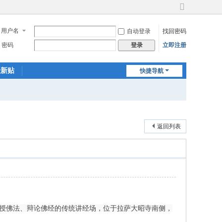
切
换
用户名
自动登录
找回密码
到
宽
密码
立即注册
登录
版
最新贴
快捷导航
返回列表
是讲授佛法、辩论佛经的传统讲经场，位于拉萨大昭寺南侧，