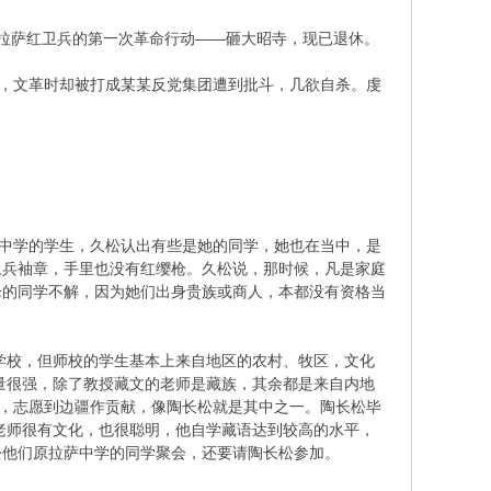
与拉萨红卫兵的第一次革命行动——砸大昭寺，现已退休。
产党，文革时却被打成某某反党集团遭到批斗，几欲自杀。虔
萨中学的学生，久松认出有些是她的同学，她也在当中，是
卫兵袖章，手里也没有红缨枪。久松说，那时候，凡是家庭
枪的同学不解，因为她们出身贵族或商人，本都没有资格当
范学校，但师校的学生基本上来自地区的农村、牧区，文化
力量很强，除了教授藏文的老师是藏族，其余都是来自内地
召，志愿到边疆作贡献，像陶长松就是其中之一。陶长松毕
陶老师很有文化，也很聪明，他自学藏语达到较高的水平，
松他们原拉萨中学的同学聚会，还要请陶长松参加。