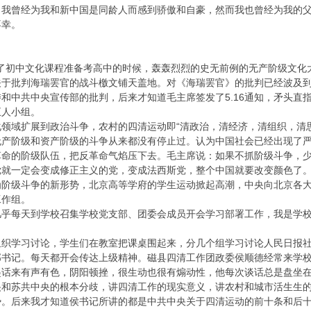
，我曾经为我和新中国是同龄人而感到骄傲和自豪，然而我也曾经为我的
不幸。
···
了初中文化课程准备考高中的时候，轰轰烈烈的史无前例的无产阶级文化
关于批判海瑞罢官的战斗檄文铺天盖地。对《海瑞罢官》的批判已经波及
和中共中央宣传部的批判，后来才知道毛主席签发了5.16通知，矛头直
五人小组。
领域扩展到政治斗争，农村的四清运动即“清政治，清经济，清组织，清
无产阶级和资产阶级的斗争从来都没有停止过。认为中国社会已经出现了
革命的阶级队伍，把反革命气焰压下去。毛主席说：如果不抓阶级斗争，
党就一定会变成修正主义的党，变成法西斯党，整个中国就要改变颜色了
为阶级斗争的新形势，北京高等学府的学生运动掀起高潮，中央向北京各
工作组。
几乎每天到学校召集学校党支部、团委会成员开会学习部署工作，我是学
组织学习讨论，学生们在教室把课桌围起来，分几个组学习讨论人民日报
部书记。每天都开会传达上级精神。磁县四清工作团政委侯顺德经常来学
起话来有声有色，阴阳顿挫，很生动也很有煽动性，他每次谈话总是盘坐
央和苏共中央的根本分歧，讲四清工作的现实意义，讲农村和城市活生生
。后来我才知道侯书记所讲的都是中共中央关于四清运动的前十条和后十条