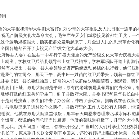
游街
的大字报和清华大学蒯大富打到刘少奇的大字报以及人民日报一连串的
祝无产阶级文化大革命大会，毛主席在天安门城楼接见首都红卫兵，一个
说这个运动规模很大，确实把群众发动起来了，对全过人民的思想革命化
，全国各地都召开了庆祝无产阶级文化大革命大会。
府称县人委）在磁县一中举行了盛大隆重的无产阶级文化大革命庆祝大会
台上就座，学校红卫兵给县领导带上红卫兵袖章，学校军乐队开道上街游
然有人提出，县委、县人委领导是资产阶级反动路线的执行者，他们压制
是我们的红司令。那天下午，高中班一姓苗的红卫兵带头，领着一群红卫
找县委书记、县长要红袖章，好奇的人们成群结队地跟随着，围观着。我
县衙门旧址。政府大院都是平房，原有的老建筑是县领导们的办公室，有
。敲锣打鼓的红卫兵和学生们，到了县政府大院，县委书记郝建华县长白
，于是到处搜查，学生们冲击了办公室，冲击了会议室。据听说在会议室
翻，与电影里鬼子进村没什么两样。县政府里的工作人员没有人阻拦，也
谢叔。他就在政府大院食堂做饭，那年春天周恩来总理来岳城水库和磁县
一个饭店，都说他给周总理当过厨师，他做的菜味道好极了，县里的大小
看见我。厉声问道：“老三，你来倒什么乱?” 当时的人们对学生的狂热
县长了，原来副县长赵文爱刚下乡回来，还没有顾得上喝口水休息一会