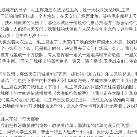
。
一生最难忘的日子，毛主席第三次接见红卫兵，这一天我两次见到毛主席。
区干部的组织下排成一个方块队，在天安门广场西北角。等待毛主席登上
了，找不到原来的队伍了，那位西城区干部说你们自己找地方，散会后你
》乐曲，人们涌向天安门，我和我的伙伴跑向人民大会堂东北角，这时毛
万岁！毛主席万岁！·····
也跟着向东走去。毛主席走了，天安门广场的欢呼声浪永久不息。我们
一个小饭店吃了饭，已是晚上时分，决定再去天安门广场玩一会儿，我们
部整齐地坐成一个方快队，有人指挥着一遍又一遍地高唱革命歌曲，一遍
见毛主席。”天安门城楼上的高音喇叭一遍又一遍广播“红卫兵战友们，革
前逗留，突然天安门城楼华灯齐亮，雄壮的《东方红》乐曲又响起来。我说
的清洁工们也扔下手里的扫帚向天安门城楼跑去，坐成方块队的红卫兵们
望毛主席在天安门城楼上向下招手，毛主席身后的探照灯光柱晃着我的眼
门城楼上的大喇叭依然播放着《大海航行靠舵手》《我们走在大路上》革
们也高兴地回到驻地。毛主席三次接见红卫兵，把红卫兵运动推向高潮
外地的学生也可以到北京来学习，北京的学生也可以到外地看看，这叫
以。
磁县火车站，每天都看
卫兵们把投河胳膊伸到窗外，散发着传单，那油印的传单向漫天的飞雪。
，同班同学王文燕、曹金一行五人组成一个小组。原计划去上海，由于