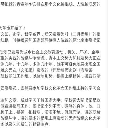
父母把我的青春年华安排在那个文化被摧残、人性被泯灭的
大革命开始了！
到文艺、史学、哲学各界，后又发展为对《二月提纲》的批
指红极一时接近党和国家领导接班人位置的原北京市委书记
思想”已发展为城乡社会主义教育运动，机关、厂矿、企事
严重的尖锐的阶级斗争情况，资本主义势力和封建势力正在
少则几年、十几年，多则几十年，就不可避免地要出现全国
。姚文元在《文汇报》发表的《评新编历史剧《海瑞罢
大院校派驻工作组，以控制形势。根据上级精神，磁县四清
校团委委员，当然要参加学校文化革命工作组主持的学习会
社论和文章。通过学习了解国家大事。学校党支部书记是政
校做宣讲指导工作。侯书记个头不高，微胖的身体，他一口
在椅子上，摇晃一把折扇，滔滔不绝，侃侃而谈。讲苏联赫
的阶级斗争，讲的最多的是毛主席发动的无产阶级文化大革
以及5.16通知的精辟论点。