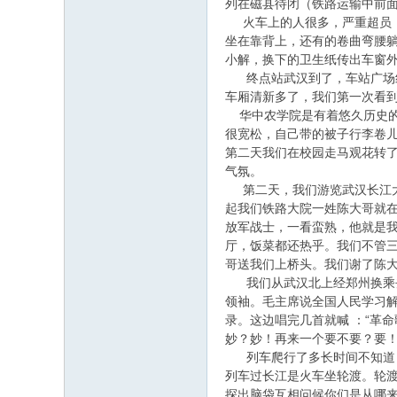
列在磁县待闭（铁路运输中前
火车上的人很多，严重超员，
坐在靠背上，还有的卷曲弯腰
小解，换下的卫生纸传出车窗
终点站武汉到了，车站广场红
车厢清新多了，我们第一次看
华中农学院是有着悠久历史的
很宽松，自己带的被子行李卷
第二天我们在校园走马观花转
气氛。
第二天，我们游览武汉长江大
起我们铁路大院一姓陈大哥就
放军战士，一看蛮熟，他就是
厅，饭菜都还热乎。我们不管
哥送我们上桥头。我们谢了陈
我们从武汉北上经郑州换乘去
领袖。毛主席说全国人民学习
录。这边唱完几首就喊 ：“革
妙？妙！再来一个要不要？要！
列车爬行了多长时间不知道，
列车过长江是火车坐轮渡。轮
探出脑袋互相问候你们是从哪