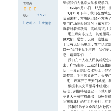
组织我们去北京大学参观学习
管理员
1966年9月15日，那是我
9月15号下午，我们在西城
积分
27271
我回来时，方块队已经不方块
收听TA
发消息
安门广场响起雄壮的《东方红
蹦着跳着雀跃着，高喊着“毛主席
毛主席向东走去，其他领导人
侧六部口逗留，玩耍，索性在
于没有见到毛主席，在广场北
口号“我们要见毛主席！我们要
息，请同学们·····”。
我们几个人在人民英雄纪念碑
去。广场南部，正在清扫卫生
队，一股劲跑到金水桥上，仰
清楚楚。毛主席又走了。天安
毛主席离开了天安门城楼。我
根据中央文革领导小组通知，
绍信，到接待站登记一下就可
革命大串联空前高涨，我家住
到南来北往的红卫兵专列，红
我和我弟弟立全我朋友孙丙立