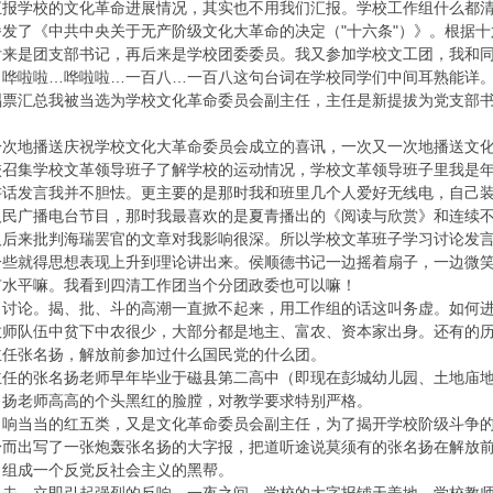
汇报学校的文化革命进展情况，其实也不用我们汇报。学校工作组什么都
发了《中共中央关于无产阶级文化大革命的决定（"十六条"）》。根据
后来是团支部书记，再后来是学校团委委员。我又参加学校文工团，我和
。哗啦啦…哗啦啦…一百八…一百八这句台词在学校同学们中间耳熟能详
唱票汇总我被当选为学校文化革命委员会副主任，主任是新提拔为党支部
一次地播送庆祝学校文化大革命委员会成立的喜讯，一次又一次地播送文
校召集学校文革领导班子了解学校的运动情况，学校文革领导班子里我是
讲话发言我并不胆怯。更主要的是那时我和班里几个人爱好无线电，自己
人民广播电台节目，那时我最喜欢的是夏青播出的《阅读与欣赏》和连续
及后来批判海瑞罢官的文章对我影响很深。所以学校文革班子学习讨论发
一些就得思想表现上升到理论讲出来。侯顺德书记一边摇着扇子，一边微
有水平嘛。我看到四清工作团当个分团政委也可以嘛！
、讨论。揭、批、斗的高潮一直掀不起来，用工作组的话这叫务虚。如何
教师队伍中贫下中农很少，大部分都是地主、富农、资本家出身。还有的
主任张名扬，解放前参加过什么国民党的什么团。
主任的张名扬老师早年毕业于磁县第二高中（即现在彭城幼儿园、土地庙
名扬老师高高的个头黑红的脸膛，对教学要求特别严格。
，响当当的红五类，又是文化革命委员会副主任，为了揭开学校阶级斗争
身而出写了一张炮轰张名扬的大字报，把道听途说莫须有的张名扬在解放
，组成一个反党反社会主义的黑帮。