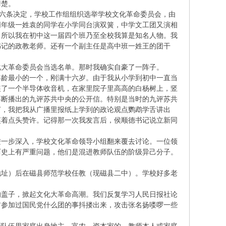
清楚。
十六条决定，学校工作组组织选举学校文化革命委员会，由
同年级一姓袁的同学在小学同台演双簧，中学文工团又演相
。所以我在初中这一届四个班乃至全校我算是知名人物。我
书记的政教老师。还有一个副主任是高中班一姓王的团干
化大革命委员会当选名单。那时我确实自豪了一阵子。
年龄最小的一个，刚满十六岁。由于我从小学到初中一直当
装了一个半导体收音机，在家里院子里高高的白杨树上，竖
不断播出的九评苏共中央的公开信。特别是当时的九评苏共
言，我把我从广播里报纸上学到的政论观点鹦鹉学舌讲出
笑着点头赞许。记得那一次我发言后，侯顺德书记说立新同
进一步深入，学校文化革命领导小组翻来覆去讨论。一位领
历史上有严重问题，他们是混进教师队伍的阶级异己分子。
地址）后在磁县师范学校任教（现磁县二中）。学校好多老
的盖子，掀起文化大革命高潮。我们反复学习人民日报社论
前参加过国民党什么团的事抖搂出来，攻击张名扬喽啰一些