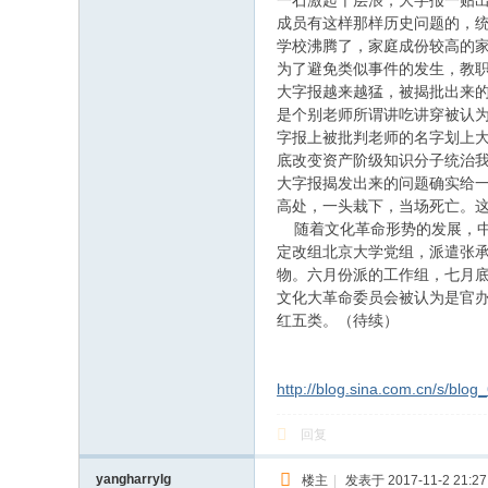
一石激起千层浪，大字报一贴
成员有这样那样历史问题的，
学校沸腾了，家庭成份较高的
为了避免类似事件的发生，教
大字报越来越猛，被揭批出来
是个别老师所谓讲吃讲穿被认
字报上被批判老师的名字划上
底改变资产阶级知识分子统治我
大字报揭发出来的问题确实给
高处，一头栽下，当场死亡。
随着文化革命形势的发展，中
定改组北京大学党组，派遣张
物。六月份派的工作组，七月
文化大革命委员会被认为是官
红五类。（待续）
http://blog.sina.com.cn/s/blo
回复
yangharrylg
楼主
|
发表于 2017-11-2 21:27