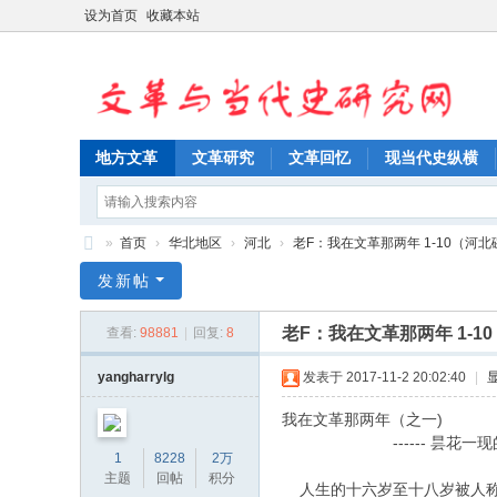
设为首页
收藏本站
地方文革
文革研究
文革回忆
现当代史纵横
»
首页
›
华北地区
›
河北
›
老F：我在文革那两年 1-10（河北磁
文
发新帖
革
老F：我在文革那两年 1-1
查看:
98881
|
回复:
8
与
当
yangharrylg
发表于 2017-11-2 20:02:40
|
代
我在文革那两年（之一)
史
------ 昙花一现
1
8228
2万
研
主题
回帖
积分
人生的十六岁至十八岁被人称