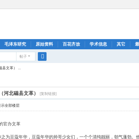
毛泽东研究
原始资料
百花齐放
学术信息
其它
帖子
搜
县文革） ...
索
0（河北磁县文革）
[复制链接]
显示全部楼层
的官办文革
之为豆蔻年华，豆蔻年华的帅哥少女们，一个个清纯靓丽，朝气蓬勃。他