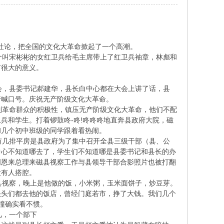
社论，把全国的文化大革命掀起了一个高潮。
叫宋彬彬的女红卫兵给毛主席带上了红卫兵袖章，林彪和
有很大的意义。
，县委书记郝建华，县长白中心都在大会上讲了话，县
行喊口号。庆祝无产阶级文化大革命。
革命群众的积极性，镇压无产阶级文化大革命，他们不配
兵和学生。打着锣鼓咚-咚!咚咚咚地直奔县政府大院，磁
和几个初中班级的同学跟着看热闹。
几排平房是县政府为了集中召开全县三级干部（县、公
中心不知道哪去了，学生们不知道哪是县委书记和县长的办
周恩来总理来磁县视察工作与县领导干部合影照片也被打翻
没有人搭腔。
视察，晚上是他做的饭，小米粥，玉米面饼子，炒豆芽。
头头们都去他的饭店，曾经门庭若市，挣了大钱。我们几个
莽撞确实看不惯。
儿，一个部下