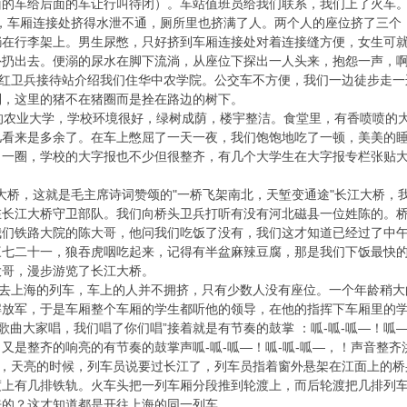
面的车给后面的车让行叫待闭）。车站值班员给我们联系，我们上了火车
车厢连接处挤得水泄不通，厕所里也挤满了人。两个人的座位挤了三个
躺在行李架上。男生尿憋，只好挤到车厢连接处对着连接缝方便，女生可
外扔出去。便溺的尿水在脚下流淌，从座位下探出一人头来，抱怨一声，
卫兵接待站介绍我们住华中农学院。公交车不方便，我们一边徒步走一
到，这里的猪不在猪圈而是拴在路边的树下。
农业大学，学校环境很好，绿树成荫，楼宇整洁。食堂里，有香喷喷的大
儿看来是多余了。在车上憋屈了一天一夜，我们饱饱地吃了一顿，美美的
了一圈，学校的大字报也不少但很整齐，有几个大学生在大字报专栏张贴
桥，这就是毛主席诗词赞颂的"一桥飞架南北，天堑变通途"长江大桥，
在长江大桥守卫部队。我们向桥头卫兵打听有没有河北磁县一位姓陈的。
我们铁路大院的陈大哥，他问我们吃饭了没有，我们这才知道已经过了中
三七二十一，狼吞虎咽吃起来，记得有半盆麻辣豆腐，那是我们下饭最快
大哥，漫步游览了长江大桥。
上海的列车，车上的人并不拥挤，只有少数人没有座位。一个年龄稍大
解放军，于是车厢整个车厢的学生都听他的领导，在他的指挥下车厢里的
命歌曲大家唱，我们唱了你们唱”接着就是有节奏的鼓掌 ：呱-呱-呱—！
又是整齐的响亮的有节奏的鼓掌声呱-呱-呱—！呱-呱-呱—，！声音整
天亮的时候，列车员说要过长江了，列车员指着窗外悬架在江面上的桥
渡上有几排铁轨。火车头把一列车厢分段推到轮渡上，而后轮渡把几排列
来的？这才知道都是开往上海的同一列车。