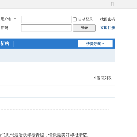
切
换
用户名
自动登录
找回密码
到
宽
密码
立即注册
登录
版
最新贴
快捷导航
返回列表
们思想最活跃却很青涩，憧憬最美好却很渺茫。