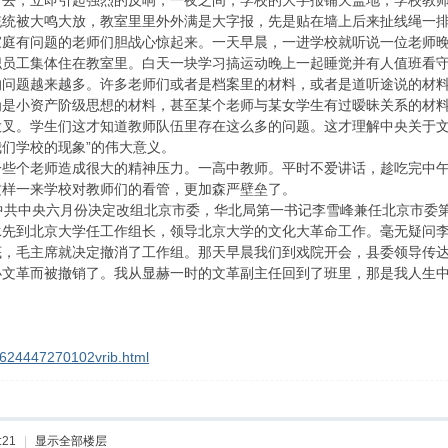
出去，立即引起强烈的反响，一夜之间，学校的大字报铺天盖地，学校教
统统被大鸣大放，教室里里外外满是大字报，先是贴在墙上后来扯线绳一
家庭有问题的老师们胆战心惊起来。一天早晨，一进学校就听说一位老师
职员工集体住在教室里。白天一块学习搞运动晚上一起睡觉并有人值班看
的问题越来越多。许多老师们或者是档案里的材料，或者是道听途说的材
为是小资产阶级思想的材料，甚至某个老师与某女学生有过暧昧关系的材
大叉。学生们这才知道教师队伍里存在这么多的问题。这才理解中央关于文
们学校的现象”的伟大意义。
一些个老师造成很大的精神压力。一高中教师。平时不爱讲话，趁吃完中
这样一来学校对教师们的看管，更加森严壁垒了。
共中央六月份决定改组北京市委，华北局第一书记李雪峰兼任北京市委第
承先到北京大学任工作组长，领导北京大学的文化大革命工作。毫无疑问
底，毛主席就决定撤消了工作组。那天早晨我们到戏院开会，县委领导传
办文革而被撤销了。我从显赫一时的文革副主任回到了班里，那是我人生
g_624447270102vrib.html
:21
|
显示全部楼层