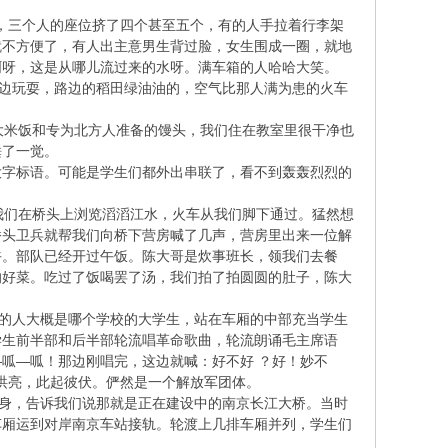
。
，三个人的座位挤了四个甚至五个，有的人手拉着行李架
就不方便了，有人出主意男生背过脸，女生围成一圈，就地
啊呀，这是从哪儿流过来的水呀。满车箱的人哈哈大笑。
边玩耍，路边的稻田绿油油的，空气比那人满为患的火车
米饭和专为北方人准备的馒头，我们住在教室里很干净也
睡了一觉。
大字标语。可能是学生们都外出串联了，看不到轰轰烈烈的
我们在桥头上浏览滔滔江水，火车从我们脚下通过。猛然想
桥头卫兵就帮我们向桥下营房喊了几声，营房里出来一位解
午。部队已经开过午饭。陈大哥是炊事班长，领我们去餐
的好菜。吃过了饭喝罢了汤，我们拍了拍圆圆的肚子，陈大
的人大概是哪个学校的大学生，站在车厢的中部充当学生
学生前半部和后半部轮流唱革命歌曲，轮流朗诵毛主席语
呱—呱—呱！那边刚唱完，这边就喊：好不好 ？好！妙不
齐洪亮，此起彼伏。俨然是一个解放军团体。
身，告诉我们说那就是正在建设中的南京长江大桥。当时
车厢运到对岸南京车站接轨。轮渡上几排车厢并列，学生们