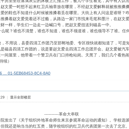
大平房里坐在落满灰尘的床板上汇报工作，被几个学生看见，其中有人认
，赵文爱一时想不起来红卫兵袖章放在哪里，不经赵文爱解释就被推推搡
爱的鞋也不知道什么时候被推搡着丢在哪里。大街上有人问这是谁呀？咋
推搡着赵文爱觉着还不过瘾，从路边一家门市找来毛笔和墨汁，在赵文爱
老财一样，学生们一边走一边喊口号，把赵文爱扭送到磁县一中。
么呢？谁也不清楚，谁也不知道，谁也不领道谁，谁也领导不了谁。任何
，不用说，县委四清工作团乃至邯郸地委、专区很快就都知道了，可是知
说是磁县四清工作团的，说是要赵文爱去四清工作总团开会。赵文爱被汽
在一间屋里，他带着一个警卫兵在门口持枪站岗。天黑了，我们几个看热
（待续）
g_6 ... 01-5EB68453-8C4-8A0
:29
|
显示全部楼层
----革命大串联
务院发出了《关于组织外地革命师生来京参观革命运动的通知》。学校选
，但我还是响当当的红五类，随学校组织的红卫兵代表团第一次去了北京