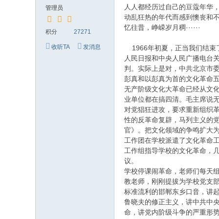
究
人人都经历过自己的豆蔻年华
管理员
网
动乱狂热的年代而感到懊丧和
忆往昔，峥嵘岁月稠···
积分
27271
收听TA
发消息
1966年初夏，正当我们结束
人民日报和中央人民广播电台
判。实际上是对，中共北京市委
彭真和以彭真为首的文化革命
无产阶级文化大革命已经从文化
业单位都在搞四清。毛主席说
对党猖狂进攻，要求重新组织
性的反革命复辟，马列主义的
官》。把文化领域的争鸣扩大
工作团在学校派遣了文化革命
工作组指导学校的文化革命，
议。
学校停课闹革命，老师们每天
教老师，刚刚提拔为学校党支
标准流利的邯郸东乡口音，讲
鲁晓夫的修正主义，讲中共中
命，讲党内阶级斗争的严重形势