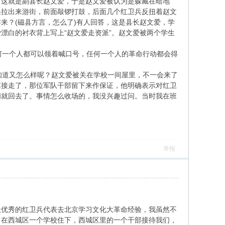
出这就是副县长赵文爱，于是赵文爱被认为是躲藏在暗地
搡拉出来游街，前面敲锣打鼓，后面几个红卫兵反扭着赵文
来？(磁县方言，怎么了)有人回答，这是县长赵文爱，学
漂白的衬衣背上写上“赵文爱走资派”。赵文爱被两个学生
一个人都可以领着喊口号，任何一个人的革命行动都会得
道又怎么样呢？赵文爱被关在学校一间屋里，不一会来了
车接走了，那位军队干部留下来作保证，他明确表示对红卫
闹就回去了。事情怎么收场的，我没兴趣过问。当时我在班
举报
派优秀的红卫兵代表去北京学习文化大革命经验，我虽然不
。在西城区一个学校住下，西城区里的一个干部接待我们，