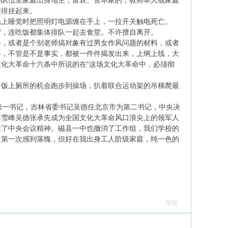
师队伍里家庭出身地主，富农、资本家的，教师本人或家庭
排排挂起来。
晚上睡觉时把照明灯电源缠在手上，一拉开关触电死亡。
守，连吃饭都集体排队一起去食堂。不许擅自离开。
料，或者是个别老师搞对象有过男女作风问题的材料，或者
料，不管是不是事实，都被一件件揭发出来，上纲上线，大
化大革命十六条中所说的在“这场文化大革命中，必须彻
午饭上厕所的机会跑步到操场，扒着联合运动架的吊梯爬最
一书记，吉林省委书记吴德任北京市为第二书记，中央决
李雪峰吴德张承先成为全国文化大革命风口浪尖上的领军人
达了中央会议精神。磁县一中也撤消了工作组，我们学校的
中第一次感到落魄，但好在我出身工人阶级家庭，纯一色的
举报