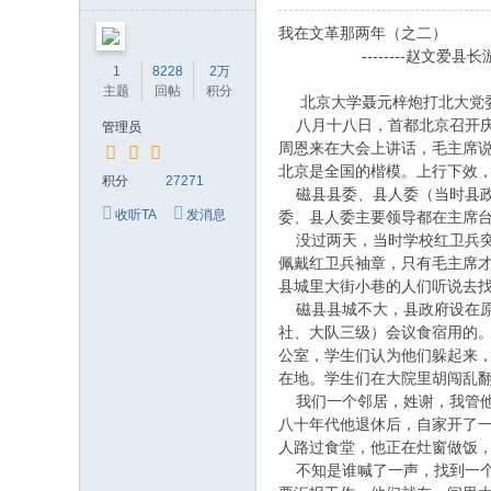
我在文革那两年（之二）
--------赵文爱县长
1
8228
2万
主题
回帖
积分
北京大学聂元梓炮打北大党委
八月十八日，首都北京召开庆
管理员
周恩来在大会上讲话，毛主席
北京是全国的楷模。上行下效
积分
27271
磁县县委、县人委（当时县政
收听TA
发消息
委、县人委主要领导都在主席
没过两天，当时学校红卫兵突
佩戴红卫兵袖章，只有毛主席才
县城里大街小巷的人们听说去
磁县县城不大，县政府设在原
社、大队三级）会议食宿用的
公室，学生们认为他们躲起来
在地。学生们在大院里胡闯乱
我们一个邻居，姓谢，我管他
八十年代他退休后，自家开了
人路过食堂，他正在灶窗做饭，
不知是谁喊了一声，找到一个