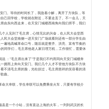
天安门。等待的时间长了，我急着小解，离开了方块队，等
们自己回学校，学校就在附近，不要走丢了。不一会儿，天
主席由东向西走来，在天安门城楼西南角向我们挥手，我们
几个人见到了毛主席，心情无比的兴奋，在人民大会堂西
从人民大会堂南侧一进天安门广场就看到还有一部分学生由
又一遍地高喊革命口号，随后就是整齐、洪亮、富有节奏的
命的同学们，毛主席他老人家日理万机，工作很忙，需要休
 ：“毛主席出来了”于是我们不约而同向天安门城楼奔
也一拥而上奔向天安门。我们几个人才不管他方块队不方块
，看不清毛主席的脸，光柱掠过，毛主席慈祥的笑容看的清
命歌曲。
。
革命大串联，学生串联可以免费乘坐火车，只要有学校介
磁县是一个小站，没有直达上海的火车，一列到武汉的长