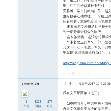
要汇报工作，他们就在一间里
里，红卫兵给赵县长要红领巾
爱胳膊，学生们喊着口号。赵文
生给他要红袖章哩。一个红卫兵
扭着胳膊，就像电影里斗地主
把县长赵文爱扭送到学校干什
到一部分革命群众的响应。
县长被游街，这消息传得很快
一个带着警卫的军队干部，据
兵这一行动不赞成。军队干部
里就说“这是啥革命行动？”。
http://blog.sina.com.cn/s/blo
回复
yangharrylg
楼主
|
发表于 2017-11-2 21:28
我在文革那两年（之三）
------
1
8228
2万
1966年9月，中共中央和国
主题
回帖
积分
再是文化革命委员会的副主任