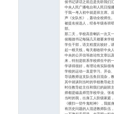
侯书记讲话之前总是先听我们
中央人民广播电台和人民日报播
于我一考入初中就是班主席。
声《女队长》，轰动全校师生
被提名候选人，经各年级各班
部。
那二天，学校高音喇叭一次又
侯顺德书记每隔几天都要来学
学生干部，语文程度比较好，
起一根天线，每天都收听中央
中央的公开信等政论性文章以
来，特别是联系学校师生中的
学讲得很好，有理论有实际很
学校的运动一直是学习、开会
导说教师这支队伍鱼目混杂，
其中就谈到当时的学校教导处
时任教导处主任和我们的副班
师都是磁县师范学校毕业。张
当时的我，出身工人阶级家庭
《横扫一切牛鬼蛇神》，我挺
有历史问题的人混进教师队伍