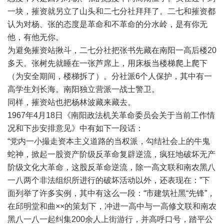
一块，摧资就另立了山头和二七分社拜拜了。二七和摧资都
认为对杨、张的态度是革命和不革命的分水岭，是有你无
他，有他无你。
为避免摧资站揪斗，二七分社把张书先藏在南阳一高后楼20
多天。张树先就睡在一张芦席上，用床板当楼梯爬上爬下
（为安全期间，楼梯拆了）。分社派6个人保护，其中有一
高学生刘长海。南阳独立营派一战士警卫。
同样，摧资站也把杨林波藏来藏去。
1967年4月18日《南阳政法机关革命委员会关于当前工作情
况和下步安排意见》中有如下一段话：
“党内一小撮走资本主义道路的当权派，勾结社会上的牛鬼
蛇神，掀起一股资产阶级反革命复辟逆流，疯狂地破坏无产
阶级文化大革命，这股反革命逆流，除一高文联和南农黑八
一八两个非法组织所进行的破坏活动以外，还表现在：”下
面列举了许多实例，其中有这么一段：“市建筑社黑“先锋”，
在邱明堂和曲××的策划下，冲进一高中与一高修文联和南农
黑八一八一起纠集200余人上街游行，并高呼口号，踏平公