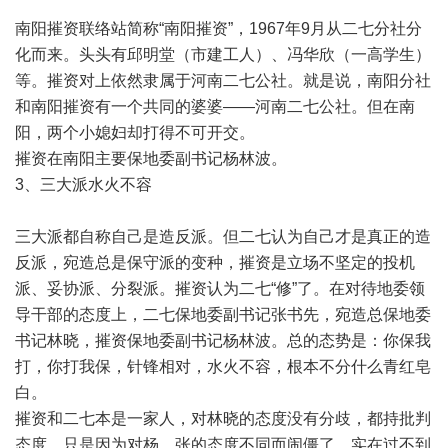
南阳摧资联络站简称“南阳摧资”，1967年9月从二七分社分
化而来。头头有邱明堂（市建工人）、冯华欣（一高学生）
等。摧资对上依然隶属于河南二七公社。就是说，南阳分社
和南阳摧资有一个共同的婆婆——河南二七公社。但在南
阳，两个小媳妇却打得不可开交。
摧资在南阳主要保地委副书记杨林波。
3、三大派水火不容
三大派都自称自己是造反派。但二七认为自己才是真正的造
反派，宛造总是保守派的变种，摧资是立场不坚定的投机
派、妥协派、分裂派。摧资认为二七“修”了。在对待地委领
导干部的态度上，二七保地委副书记张书先，宛造总保地委
书记林晓，摧资保地委副书记杨林波。总的态势是：你保我
打，你打我保，针锋相对，水火不容，根本不分什么青红皂
白。
摧资和二七本是一家人，对林晓的态度没有分歧，都持批判
态度，只是因为对杨、张的态度不同而闹僵了。实在过不到