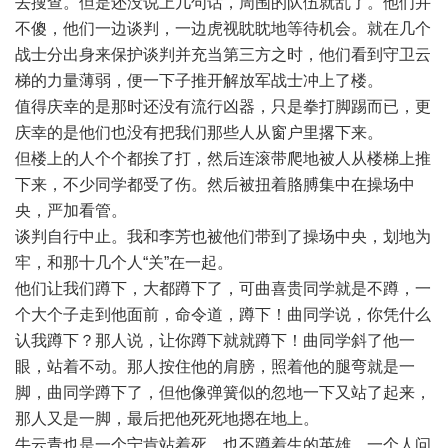
去搜查。但是还没说上几句话，周围的队伍就乱了。他们并
不傻，他们一边谈判，一边虎视眈眈地等待机会。就在几个
战士分出身来保护谈判并充当第三方之时，他们看到守卫云
梯的力量薄弱，便一下子推开解放军战士冲上了楼。
值得庆幸的是那时还没有流行凶器，只是拳打脚踢而已，更
庆幸的是他们也没有把我们那些人从窗户里撂下来。
但楼上的人个个都挨了打，然后连滚带爬地被人从楼梯上推
下来，不少同学都受了伤。然后被扭着胳膊集中在操场中
央，严加看管。
谈判自行中止。我和李芳也被他们带到了操场中央，划地为
牢，和那十几个人“关”在一起。
他们让我们蹲下，大都蹲下了，可曲喜贵同学就是不蹲，一
个大个子走到他面前，命令道，蹲下！曲同学说，你凭什么
认我蹲下？那人说，让你蹲下就就蹲下！曲同学斜了他一
眼，站着不动。那人按住他的肩膀，照着他的腿弯就是一
脚，曲同学蹲下了，但他像弹簧似的忽地一下又站了起来，
那人又是一脚，最后把他死死地摁在地上。
牛云青也是一个宁肯站着死，也不蹲着生的英雄。一个人问