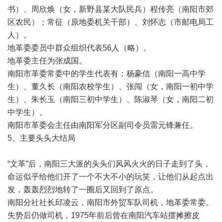
书）、周欣焕（女，新野县某大队民兵）程传亮（南阳市郊
区农民）；常征（原地委机关干部）、刘怀志（市邮电局工
人）。
地革委委员中群众组织代表56人（略）。
地革委主任为张成国。
南阳市革委常委中的学生代表有：杨豪信（南阳一高中学
生）、董久长（南阳农校学生）、张闯（女，南阳一初中学
生）、朱长玉（南阳三初中学生）、陈淑琴（女，南阳二初
中学生）。
南阳市革委会主任由南阳军分区副司令员雷元锋兼任。
5、主要头头大结局
“文革”后，南阳三大派的头头们风风火火的日子走到了头，
命运似乎给他们开了一个不大不小的玩笑，让他们从起点出
发，轰轰烈烈地转了一圈后又回到了原点。
南阳分社社长邱凌云，南阳市外贸车队司机，地革委常委。
失势后仍做司机，1975年前后曾在南阳汽车站摆摊擦皮