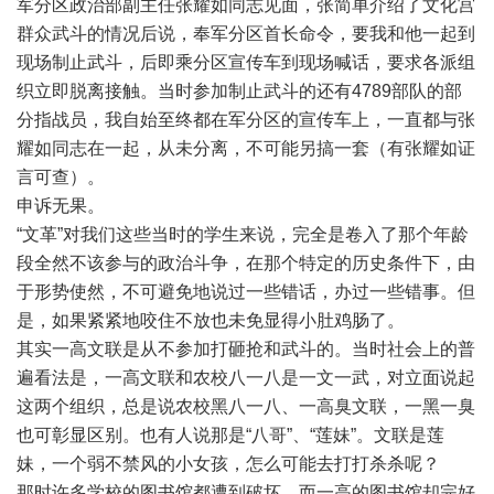
军分区政治部副主任张耀如同志见面，张简单介绍了文化宫
群众武斗的情况后说，奉军分区首长命令，要我和他一起到
现场制止武斗，后即乘分区宣传车到现场喊话，要求各派组
织立即脱离接触。当时参加制止武斗的还有4789部队的部
分指战员，我自始至终都在军分区的宣传车上，一直都与张
耀如同志在一起，从未分离，不可能另搞一套（有张耀如证
言可查）。
申诉无果。
“文革”对我们这些当时的学生来说，完全是卷入了那个年龄
段全然不该参与的政治斗争，在那个特定的历史条件下，由
于形势使然，不可避免地说过一些错话，办过一些错事。但
是，如果紧紧地咬住不放也未免显得小肚鸡肠了。
其实一高文联是从不参加打砸抢和武斗的。当时社会上的普
遍看法是，一高文联和农校八一八是一文一武，对立面说起
这两个组织，总是说农校黑八一八、一高臭文联，一黑一臭
也可彰显区别。也有人说那是“八哥”、“莲妹”。文联是莲
妹，一个弱不禁风的小女孩，怎么可能去打打杀杀呢？
那时许多学校的图书馆都遭到破坏，而一高的图书馆却完好