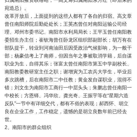
归属南阳摧资联络站，一高文筹归属南阳东方红（即后来的
宛造总）。
改革开放后，上面提到的这些人都有了各自的归宿。高文章
曾任南阳师院后勤处处长；王英杰曾任对南阳运输公司经
理、邓州市委书记、南阳市水利局局长；王平玉曾任南阳教
委招生办主任；崔钦海曾任卧龙区组织部副部长；胡万有在
部队提干，转业到河南油田后因受政治气候影响，为一般干
部；杨豪信考上了南师，但因当年之事被取消学籍，后自谋
职业为生，自得其乐；张富太曾任南阳市第五中学副校长、
南阳教委教研室主任之职；谢增寅为工农兵大学生，毕业后
多次跳槽，后在南阳市二中任教；黄金发自谋职业，混得不
错；刘文生为南阳市工商行一中层头头；朱鹏志曾任南阳一
中校长；方恩铎、冯华欣、龚光奇、王振宇等在“星期六造
反队”一节中有详细交代，都有不俗的表现；郝西怀、胡立
良在企业工作，工作稳定，遗憾的是胡立良数年前已经去
世。
2、南阳市的群众组织