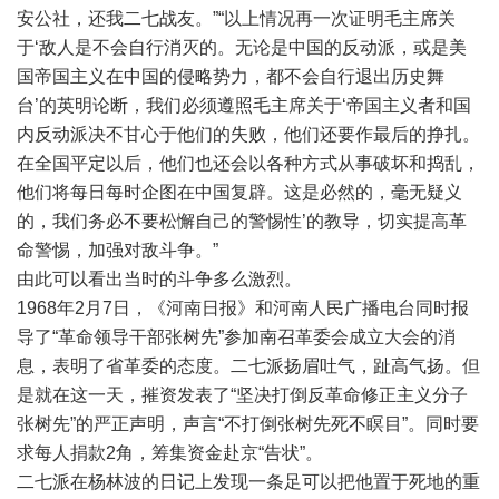
安公社，还我二七战友。”“以上情况再一次证明毛主席关
于‘敌人是不会自行消灭的。无论是中国的反动派，或是美
国帝国主义在中国的侵略势力，都不会自行退出历史舞
台’的英明论断，我们必须遵照毛主席关于‘帝国主义者和国
内反动派决不甘心于他们的失败，他们还要作最后的挣扎。
在全国平定以后，他们也还会以各种方式从事破坏和捣乱，
他们将每日每时企图在中国复辟。这是必然的，毫无疑义
的，我们务必不要松懈自己的警惕性’的教导，切实提高革
命警惕，加强对敌斗争。”
由此可以看出当时的斗争多么激烈。
1968年2月7日，《河南日报》和河南人民广播电台同时报
导了“革命领导干部张树先”参加南召革委会成立大会的消
息，表明了省革委的态度。二七派扬眉吐气，趾高气扬。但
是就在这一天，摧资发表了“坚决打倒反革命修正主义分子
张树先”的严正声明，声言“不打倒张树先死不瞑目”。同时要
求每人捐款2角，筹集资金赴京“告状”。
二七派在杨林波的日记上发现一条足可以把他置于死地的重