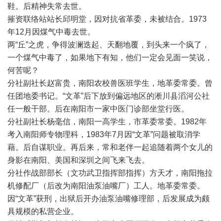
鞋。后精神失常去世。
摧资联络站站长邱明堂，因对抗省革委，未被结合。1973
年12月因煤气中毒去世。
两“丘”之虎，争得波澜迭起、天翻地覆，到头来一个疯了，
一个煤气中毒了，如果地下有知，他们一定会见面一笑说，
何苦呢？
分社副社长赵富贵，南阳农校兽医班学生，地革委常委。曾
任团地委书记。“文革”后下放到偏远地区的淅川县滔河公社
任一般干部。后在南阳市一家中医门诊部坐堂行医。
分社副社长杨毫信，南阳一高学生，市革委常委。1982年
考入南阳师专物理科，1983年7月因“文革”问题被取消学
藉。后自谋职业。再后来，常和老伴一起追随着两个女儿的
身影在南阳、美国和深圳之间飞来飞去。
分社作战部部长（文功武卫指挥部指挥）方天才，南阳拖拉
机修配厂（后改为南阳油泵油嘴厂）工人。地革委常委。
因“文革”获刑，出狱后开办油泵油嘴修理部，后发展成为颇
具规模的私营企业。