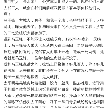
破门打人，是水泵厂、外贸车队那些人干的。现在他们不敢
去找工人，就会在我们面前耀武扬威！有本事你找他们去
啊！
马玉锋，方城人，独子，和我一个班，长得精精干干，人很
聪明。昨天他去了。参与昨天事件的不只是一高文联，所有
的二七派组织大都参加了。
说到马玉锋，不能不让人扼腕叹息。1967年年底的一天晚
上，马玉锋等人乘大卡车从内乡返回南阳，走到镇平608地
质勘探队附近时，突然有人向车上开枪，造成一死两伤，死
者就是马玉锋。一位年轻的生命就这样没了。
我和马玉锋说话之间，操场上已聚集了好几百人，停了好几
辆汽车。后来得知，此时还有一部分人正在前院和中院一座
房子一座房子地搜查，见人就打。
太阳明晃晃地炙烤着校园，没有一丝风，酷热难耐。篮球架
子和联合体育器械上闪烁着耀眼的白光，楼前的梧桐树撑着
大伞，好像誓死也要和我们站在一起。操场上的人群在阳光
的暴啄下仿佛失去了耐心，呼了一阵口号后就纷纷钻进树阴