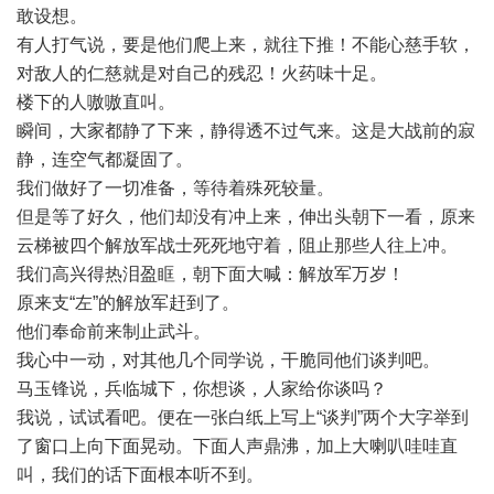
敢设想。
有人打气说，要是他们爬上来，就往下推！不能心慈手软，
对敌人的仁慈就是对自己的残忍！火药味十足。
楼下的人嗷嗷直叫。
瞬间，大家都静了下来，静得透不过气来。这是大战前的寂
静，连空气都凝固了。
我们做好了一切准备，等待着殊死较量。
但是等了好久，他们却没有冲上来，伸出头朝下一看，原来
云梯被四个解放军战士死死地守着，阻止那些人往上冲。
我们高兴得热泪盈眶，朝下面大喊：解放军万岁！
原来支“左”的解放军赶到了。
他们奉命前来制止武斗。
我心中一动，对其他几个同学说，干脆同他们谈判吧。
马玉锋说，兵临城下，你想谈，人家给你谈吗？
我说，试试看吧。便在一张白纸上写上“谈判”两个大字举到
了窗口上向下面晃动。下面人声鼎沸，加上大喇叭哇哇直
叫，我们的话下面根本听不到。