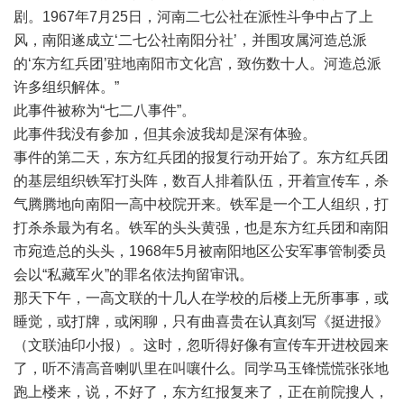
剧。1967年7月25日，河南二七公社在派性斗争中占了上
风，南阳遂成立‘二七公社南阳分社’，并围攻属河造总派
的‘东方红兵团’驻地南阳市文化宫，致伤数十人。河造总派
许多组织解体。”
此事件被称为“七二八事件”。
此事件我没有参加，但其余波我却是深有体验。
事件的第二天，东方红兵团的报复行动开始了。东方红兵团
的基层组织铁军打头阵，数百人排着队伍，开着宣传车，杀
气腾腾地向南阳一高中校院开来。铁军是一个工人组织，打
打杀杀最为有名。铁军的头头黄强，也是东方红兵团和南阳
市宛造总的头头，1968年5月被南阳地区公安军事管制委员
会以“私藏军火”的罪名依法拘留审讯。
那天下午，一高文联的十几人在学校的后楼上无所事事，或
睡觉，或打牌，或闲聊，只有曲喜贵在认真刻写《挺进报》
（文联油印小报）。这时，忽听得好像有宣传车开进校园来
了，听不清高音喇叭里在叫嚷什么。同学马玉锋慌慌张张地
跑上楼来，说，不好了，东方红报复来了，正在前院搜人，