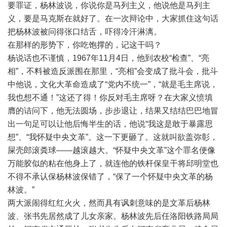
要罪证，杨林波说，你说你是马列主义，他说他是马列主
义，要是马克斯在就好了。在一次辩论中，大家抓住这句话
把杨林波被问得张口结舌，吓得冷汗淋漓。
在那样的形势下，你吃饱撑的，记这干吗？
杨说话也不谨慎，1967年11月4日，他到农校“检查”、“亮
相”，不料被造反派围在那里，“亮相”会变成了批斗会，批斗
中他说，文化大革命造成了“党内不统一”，“就是毛主席说，
我也想不通！”这还了得！你反对毛主席呀？在大家义愤填
膺的诘问下，他无法圆场，步步退让，结果又结结巴巴地冒
出一句足可以让他后悔半生的话，他说“我这是敢于暴露思
想”、“我怀疑中央文革”。这一下更砸了。这就叫欲盖弥彰，
屎壳郎滚粪球——越滚越大。“怀疑中央文革”这个罪名便像
万能胶似的粘在他身上了，就连他的铁杆保皇干将邱明堂也
不得不承认保杨林波保错了，“保了一个怀疑中央文革的杨
林波。”
两大派闹得红红火火，然而具有讽刺意味的是文革后杨林
波、张书先居然成了儿女亲家。杨林波先后任洛阳铁路局局