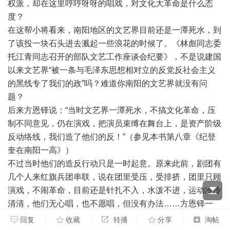
权派，却在这里哼哼呀呀的唱戏，对文化大革命是什么态
度？
在这帮小将看来，南阳地区的文艺界目前还是一潭死水，到
了该投一块石头进去溅起一些浪花的时候了。《林彪同志委
托江青同志召开的部队文艺工作座谈会纪要》，不是说建国
以来文艺界“被一条与毛泽东思想相对立的反党反社会主义
的黑线专了我们的政”吗？难道你南阳的文艺界就没有问
题？
后来方恩铎说：“当时文艺界一潭死水，不搞文化革命，压
制不同意见，仍在演戏，把演员束缚在舞台上，是资产阶级
反动络线，我们造了他们的反！”（参见本书第八章《纪登
奎在南阳一高》）
不过当时他们的造反行动只是一时起意。原来此前，剧团有
几个人来红旗兵团串联，说在团里受压，受排挤，团里只顾
演戏，不闹革命，目前还是针扎不入，水泼不进，运动冷冷
清清，他们无心唱，也不愿唱，但没有办法……方恩铎一
听，热血冲上脑门，说，现在是什么时候了，你们还在唱
回复
收藏
转播
分享
淘帖