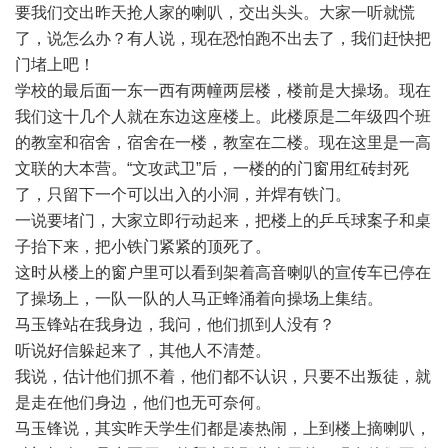
要我们交出昨天抢人家的喇叭，交出头头。大家一听就慌
了，说怎么办？有人说，现在恐怕跑不出去了，我们赶快把
门堵上吧！
学校的最后面一东一西有两幢两层楼，楼前是大操场。现在
我们这十几个人就在东边这座楼上。此楼原是二年级四个班
的教室和宿舍，宿舍在一楼，教室在二楼。现在这里是一高
文联的大本营。“文攻武卫”后，一楼的的门窗用红砖封死
了，只留下一个可以出入的小洞，并焊有铁门。
一说要堵门，大家立即行动起来，把楼上的乒乓球案子和桌
子抬下来，把小铁门紧紧的顶死了。
这时从楼上的窗户里可以看到架着高音喇叭的宣传车已停在
了操场上，一队一队的人马正蜂涌着向操场上集结。
马玉锋站在我身边，我问，他们抓到人没有？
听说好信躲起来了，其他人不清楚。
我说，估计他们抓不着，他们都不认识，只要不出叛徒，就
是走在他们身边，他们也无可奈何。
马玉锋说，其实昨天学生们都是凑热闹，上到楼上摘喇叭，