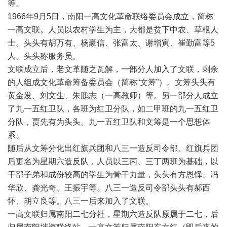
等。
1966年9月5日，南阳一高文化革命联络委员会成立，简称
一高文联。人员以农村学生为主，大都是贫下中农、草根人
士。头头有胡万有、杨豪信、张富太、谢增寅、崔勤富等5
人。头头称服务员。
文联成立后，老文革随之瓦解，一部分人加入了文联，剩余
的人组成文化革命筹备委员会（简称“文筹”）。文筹头头有
黄金发、刘文生、朱鹏志（一高教师）等。另一部分人成立
了九一五红卫队，各班为红卫分队，如二甲班的九一五红卫
分队，贾先有为头头。九一五红卫队和文筹是一个思想体
系。
随后从文筹分化出红旗兵团和八三一造反司令部。红旗兵团
后更名为星期六造反队，人员以三丙、三丁两班为基础，以
干部子弟和成份较高的学生为骨干力量，头头有方恩铎、冯
华欣、龚光奇、王振宇等。八三一造反司令部头头有郝西
怀、胡立良等。八三一后来加入了文联。
一高文联归属南阳二七分社，星期六造反队原属于二七，后