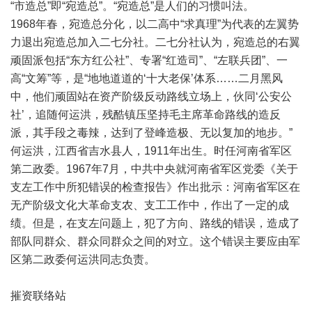
“市造总”即“宛造总”。“宛造总”是人们的习惯叫法。
1968年春，宛造总分化，以二高中“求真理”为代表的左翼势
力退出宛造总加入二七分社。二七分社认为，宛造总的右翼
顽固派包括“东方红公社”、专署“红造司”、“左联兵团”、一
高“文筹”等，是“地地道道的‘十大老保’体系……二月黑风
中，他们顽固站在资产阶级反动路线立场上，伙同‘公安公
社’，追随何运洪，残酷镇压坚持毛主席革命路线的造反
派，其手段之毒辣，达到了登峰造极、无以复加的地步。”
何运洪，江西省吉水县人，1911年出生。时任河南省军区
第二政委。1967年7月，中共中央就河南省军区党委《关于
支左工作中所犯错误的检查报告》作出批示：河南省军区在
无产阶级文化大革命支农、支工工作中，作出了一定的成
绩。但是，在支左问题上，犯了方向、路线的错误，造成了
部队同群众、群众同群众之间的对立。这个错误主要应由军
区第二政委何运洪同志负责。
摧资联络站