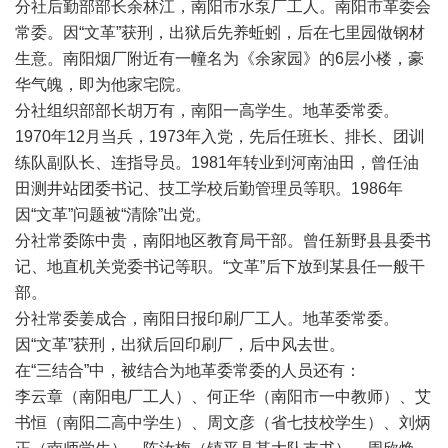
分社后勤部部长余林江，南阳市水泵厂工人。南阳市革委会
常委。因“文革”获刑，出狱后先养蚯蚓，后在七里园做钢材
生意。南阳烟厂附近有一幢名为《余家园》的6层小楼，豪
华气魄，即为他家宅院。
分社组织部部长胡万有，南阳一高学生。地革委常委。
1970年12月当兵，1973年入党，先后任班长、排长、团训
练队副队长、连指导员。1981年转业到河南油田，曾任油
田测井站团委书记、技工学校后勤管理员等职。1986年
因“文革”问题被“清除”出党。
分社常委陈中贵，南阳地区教育局干部。曾任新野县县委书
记、地直机关党委书记等职。“文革”后下放到某县任一般干
部。
分社常委姜成合，南阳日报印刷厂工人。地革委常委。
因“文革”获刑，出狱后回印刷厂，后中风去世。
在“三结合”中，被结合为地革委常委的人员还有：
李云章（南阳电厂工人）、何正华（南阳市一中教师）、艾
书恒（南阳二高中学生）、周文彦（省七技校学生）、刘炳