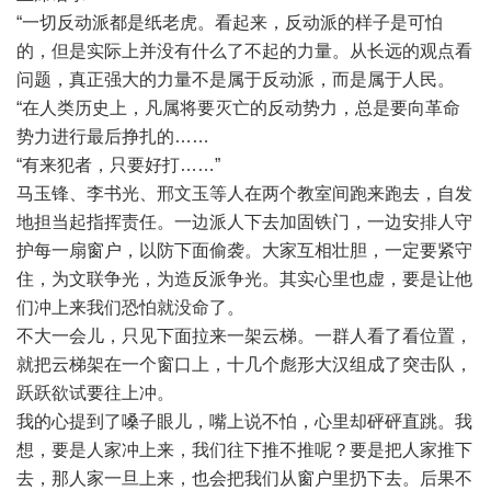
“一切反动派都是纸老虎。看起来，反动派的样子是可怕
的，但是实际上并没有什么了不起的力量。从长远的观点看
问题，真正强大的力量不是属于反动派，而是属于人民。
“在人类历史上，凡属将要灭亡的反动势力，总是要向革命
势力进行最后挣扎的……
“有来犯者，只要好打……”
马玉锋、李书光、邢文玉等人在两个教室间跑来跑去，自发
地担当起指挥责任。一边派人下去加固铁门，一边安排人守
护每一扇窗户，以防下面偷袭。大家互相壮胆，一定要紧守
住，为文联争光，为造反派争光。其实心里也虚，要是让他
们冲上来我们恐怕就没命了。
不大一会儿，只见下面拉来一架云梯。一群人看了看位置，
就把云梯架在一个窗口上，十几个彪形大汉组成了突击队，
跃跃欲试要往上冲。
我的心提到了嗓子眼儿，嘴上说不怕，心里却砰砰直跳。我
想，要是人家冲上来，我们往下推不推呢？要是把人家推下
去，那人家一旦上来，也会把我们从窗户里扔下去。后果不