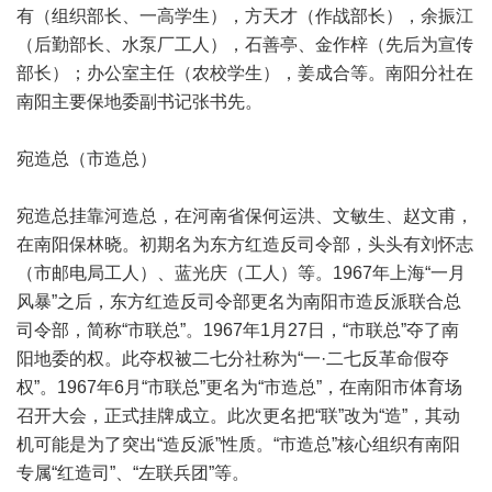
有（组织部长、一高学生），方天才（作战部长），余振江
（后勤部长、水泵厂工人），石善亭、金作梓（先后为宣传
部长）；办公室主任（农校学生），姜成合等。南阳分社在
南阳主要保地委副书记张书先。
宛造总（市造总）
宛造总挂靠河造总，在河南省保何运洪、文敏生、赵文甫，
在南阳保林晓。初期名为东方红造反司令部，头头有刘怀志
（市邮电局工人）、蓝光庆（工人）等。1967年上海“一月
风暴”之后，东方红造反司令部更名为南阳市造反派联合总
司令部，简称“市联总”。1967年1月27日，“市联总”夺了南
阳地委的权。此夺权被二七分社称为“一·二七反革命假夺
权”。1967年6月“市联总”更名为“市造总”，在南阳市体育场
召开大会，正式挂牌成立。此次更名把“联”改为“造”，其动
机可能是为了突出“造反派”性质。“市造总”核心组织有南阳
专属“红造司”、“左联兵团”等。