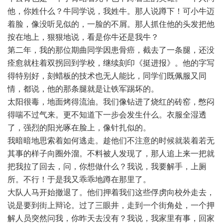
他，你姓什么？牛同学说，我姓牛。那人说蹲下！可小牛迈
着脸，像没听见似的，一脸的不屑。那人抓住他的头发把他
按在地上，狠狠地说，看是你牛还是我牛？
第二年，我的那位期曲同学因患骨癌，截去了一条腿，还没
痊愈就柱着双拐回到学校，继续刻印《挺进报》。他的字写
得特别好，刻蜡板的技术也无人能比，同学们既佩服又同
情，都说，他的那条腿就是让铁军踢坏的。
太阳很毒，地面烤得流油。我们像钻进了烧红的砖窑，憋闷
得喘不过气来。更不知道下一步会发生什么。衣服全湿透
了，强烈的阳光啄在脸上，像针扎似的。
我暗暗地思索着如何逃走。趁他们不注意的时候就装着若无
其事的样子向圈外溜。不料被人发现了，那人追上来一把就
把我拉了回去，问，你想做什么？我说，我要解手，上厕
所。不行！于是我又乖乖地蹲在那里了。
大队人马开始撤退了。他们押着我们这些俘虏向校外走去，
说是要到街上辩论。过了三眼井，走到一个街角处，一个押
解人员突然问我，你昨天去没有？我说，我家里有事，回家