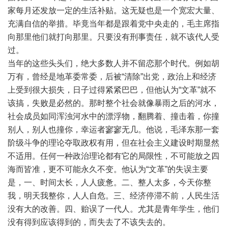
家每月还发放一定的生活补贴。这无疑也是一个宽宏大量、
充满自信的举措。毕竟当年都是跟着党中央走的，毛主席指
向那里他们就打向那里。只要没有刑事责任，就不该代人受
过。
当年的这些头头们，绝大多数人并不留恋那个时代。例如胡
万有，曾经是地革委常委，后被“清除”出党，政治上和经济
上受到很大损失，日子过得紧紧巴巴，但他认为“文革”就不
该搞，失败是必然的。那时整个社会就像暴雨之后的河水，
社会成员如同浑浊河水中的漂浮物，翻腾着、撞击着，你撞
别人，别人也撞你，幸运者寥寥无几。他说，毛泽东那一套
阶级斗争的理论夺取政权有用，但在社会主义建设时期显然
不适用。任何一种政治理论都有它的局限性，不可能放之四
海而皆准，更不可能永久不变。他认为“文革”的失误主要
是，一、时间太长，人人疲惫。二、整人太多，今天你整
我，明天我整你，人人自危。三、经济停滞不前，人民生活
没有大的改善。四、贻误了一代人。尤其是青年学生，他们
没有得到应该得到的，而失去了不该失去的。