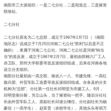
南阳市三大派组织：一是二七分社，二是宛造总，三是摧资
联络站。
二七分社
二七分社原名为二七总部，成立于1967年2月7日（《南阳
地区志》说成立于7月25日河南二七公社“胜利”以后是不正
确的），隶属于河南二七公社。河南二七公社是河南“响当
当”的造反派，成立于1967年2月7日，最初由郑棉六厂工人
赤卫队、郑州大学联委等造反派组织组成，后来在河南各地
设立分支组织。
南阳分社最初由一高文联、南农八一八、市建先锋、一高红
旗兵团、外贸车队工造委等造反派组织组成。在各县的分支
机构为“总部”。分社第一任社长邱明堂为市建工人。9月，
邱明堂闹分裂，另立山头，当了摧资站一把手。随后分社社
长由外贸车队工人、原副社长邱凌云继任。分社副社长为杨
豪信（一高学生）、赵富贵（农校学生）。其他头头有胡万