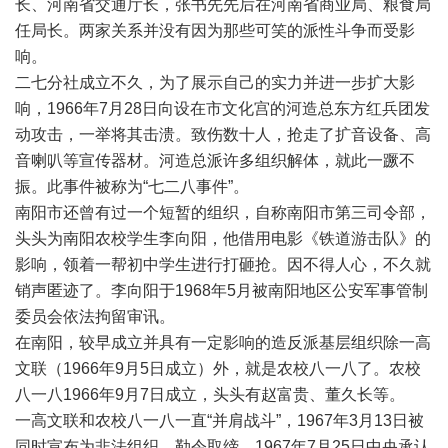
长、河南省交通厅长，张书先先后在河南省商业局、粮食局
任局长。两家关系并没有因为那些可笑的派性斗争而受影
响。
二七分社成立不久，为了展示自己的实力并进一步扩大影
响，1966年7月28日向设在市文化宫的河造总东方红兵团发
动攻击，一举将其击溃。致伤数十人，抢走了扩音设备、高
音喇叭等宣传器材。河造总派许多组织解体，就此一蹶不
振。此事件被称为“七二八事件”。
南阳市还曾有过一个短暂的组织，自称南阳市第三司令部，
头头为南阳农校学生李向阳，他借用电影《铁道游击队》的
影响，领着一帮初中学生进行打砸抢。因不得人心，不久就
销声匿迹了。李向阳于1968年5月被南阳地区公安军事管制
委员会依法拘留审讯。
在南阳，较早成立并具有一定影响的造反派基层组织除一高
文联（1966年9月5日成立）外，就是农校八一八了。农校
八一八1966年9月7日成立，头头有赵富贵、董久长等。
一高文联和农校八一八一直“并肩战斗”，1967年3月13日被
同时宣布为非法组织，勒令取缔。1967年7月25日中央承认