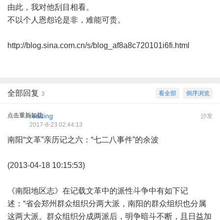
由此，我对他刮目相看。
不以个人恩怨论是非，难能可贵。
http://blog.sina.com.cn/s/blog_af8a8c720101i6fi.html
全部回复
看全部
倒序浏览
3
点击重新加载
reading
沙发
2017-8-23 02:44:13
南阳“文革”亲历记之六：“七二八事件”的余波
(2013-04-18 10:15:53)
《南阳地区志》在记载文革中的派性斗争中有如下记
述：“省会郑州群众组织分两大派，南阳的群众组织也分属
这两大派。群众组织分成两派后，明争暗斗不断，且日益加