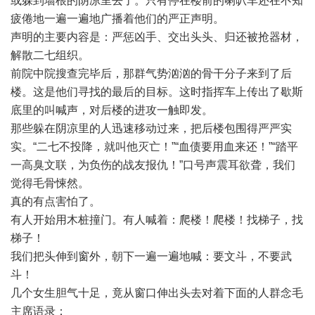
或躲到墙根的阴凉里去了。只有停在楼前的喇叭车还在不知
疲倦地一遍一遍地广播着他们的严正声明。
声明的主要内容是：严惩凶手、交出头头、归还被抢器材，
解散二七组织。
前院中院搜查完毕后，那群气势汹汹的骨干分子来到了后
楼。这是他们寻找的最后的目标。这时指挥车上传出了歇斯
底里的叫喊声，对后楼的进攻一触即发。
那些躲在阴凉里的人迅速移动过来，把后楼包围得严严实
实。“二七不投降，就叫他灭亡！”“血债要用血来还！”“踏平
一高臭文联，为负伤的战友报仇！”口号声震耳欲聋，我们
觉得毛骨悚然。
真的有点害怕了。
有人开始用木桩撞门。有人喊着：爬楼！爬楼！找梯子，找
梯子！
我们把头伸到窗外，朝下一遍一遍地喊：要文斗，不要武
斗！
几个女生胆气十足，竟从窗口伸出头去对着下面的人群念毛
主席语录：