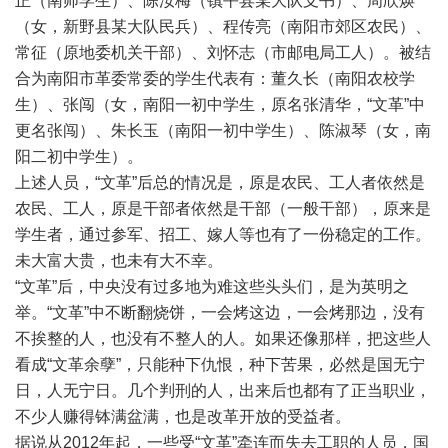
正（南师学生）、陈汝梅（镇平县某大队支书）、周欣焕
（女，新野县某大队民兵）、程传亮（南阳市郊区农民）、
常征（原地委机关干部）、刘怀志（市邮电局工人）。被结
合为南阳市革委常委的学生代表有：董久长（南阳农校学
生）、张闯（女，南阳一初中学生，原名张清华，“文革”中
更名张闯）、朱长玉（南阳一初中学生）、陈淑琴（女，南
阳二初中学生）。
上述人员，“文革”后总的情况是，原是农民、工人者依然是
农民、工人，原是干部者依然是干部（一般干部），原来是
学生者，通过参军、招工、嫁人等也有了一份稳定的工作。
未大富大贵，也未有大不幸。
“文革”后，中央没有过多地为难这些头头们，是为英明之
举。“文革”中不断翻烧饼，一会烤这边，一会烤那边，没有
不挨整的人，也没有不整人的人。如果还像那样，把这些人
看成“文革余孽”，只能种下仇恨，种下苦果，必然是国无宁
日，人无宁日。几个判刑的人，出来后也都有了正当职业，
不少人赚得钵满盆满，也是改革开放的受益者。
据说从2012年起，一些受“文革”牵连而失去工职的人员，国