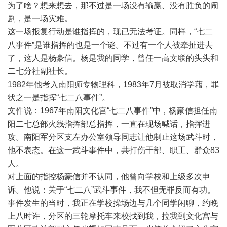
为了啥？想来想去，那不过是一场没有输赢、没有胜负的闹
剧，是一场灾难。
这一场报复行动是谁指挥的，现已无法考证。同样，“七二
八事件”是谁指挥的也是一个谜。不过有一个人被牵扯进去
了，这人是杨豪信。杨是我的同学，曾任一高文联的头头和
二七分社副社长。
1982年他考入南阳师专物理科，1983年7月被取消学藉，罪
状之一是指挥“七二八事件”。
文件说：1967年南阳文化宫“七二八事件”中，杨豪信担任南
阳二七总部火线指挥部总指挥，一直在现场喊话，指挥进
攻。南阳军分区支左办公室领导同志让他制止这场武斗时，
他不表态。在这一武斗事件中，共打伤干部、职工、群众83
人。
对上面的指控杨豪信并不认同，他曾向学校和上级多次申
诉。他说：关于“七二八”武斗事件，我不但无罪反而有功。
事件发生的当时，我正在学校操场边与几个同学闲聊，约晚
上八时许，分区的三轮摩托车来校找到我，拉我到文化宫与