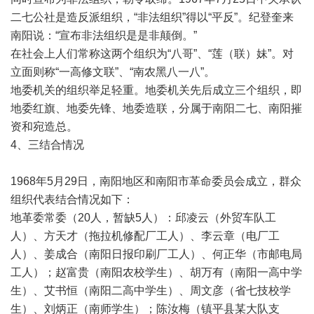
二七公社是造反派组织，“非法组织”得以“平反”。纪登奎来
南阳说：“宣布非法组织是是非颠倒。”
在社会上人们常称这两个组织为“八哥”、“莲（联）妹”。对
立面则称“一高修文联”、“南农黑八一八”。
地委机关的组织举足轻重。地委机关先后成立三个组织，即
地委红旗、地委先锋、地委造联，分属于南阳二七、南阳摧
资和宛造总。
4、三结合情况
1968年5月29日，南阳地区和南阳市革命委员会成立，群众
组织代表结合情况如下：
地革委常委（20人，暂缺5人）：邱凌云（外贸车队工
人）、方天才（拖拉机修配厂工人）、李云章（电厂工
人）、姜成合（南阳日报印刷厂工人）、何正华（市邮电局
工人）；赵富贵（南阳农校学生）、胡万有（南阳一高中学
生）、艾书恒（南阳二高中学生）、周文彦（省七技校学
生）、刘炳正（南师学生）；陈汝梅（镇平县某大队支