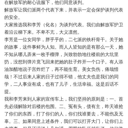
在解放军的耐心说服下，他们同意谈判。
解放军让我们派两个代表下来，并表示一定会保护谈判代表
的安全。
大家推选我和李芳（化名）为谈判代表。我们由解放军护卫
着沿云梯下来。不卑不亢，大义凛然。
李芳是一位女同学，胖乎乎的，二七派的铁杆骨干。关于她
的故事，这件事鲜为人知。而人人皆知的是有那么一天，她
不知从哪儿弄来一枚手榴弹，兴致勃勃地往楼前的大坑里
扔，没想到弹片竟飞回来把她的肚子炸开一个口子。有人添
油加醋地说子宫炸烂了，再不能生育。美女负伤，痛哉惜
哉！不过后来人家的日子过得不错，他丈夫也是我们的同
学，二人事业有成，也有了儿子，生活幸福。这是后话不
提。
我和李芳来到人家的宣传车上，我们坚持的原则是：一、首
先必须解除对后楼的包围。二、冤有头，债有主，昨天谁抢
了你们的东西，打了你们的人，你们找谁要去，不能伤及无
辜。三、如果同意上述条件，我们可以打开大门，让你们上