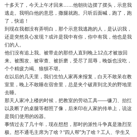
十多天了，今天上午才回来……他朝街边摆了摆头，示意我
逃走。我明白他的意思，撒腿就跑。只听后面喊，跑了，跑
了，快追！
到现在我都没有弄明白，那个示意我逃跑的人，是认识我，
还是突然良心发现？或许是我中有你，你中有我，他也是我
们的人。
他们没有追上我。被带走的那些人直到晚上12点才被放回
来。被围攻、被审查、被折磨，受尽了屈辱，晚饭也没吃，
个个精疲力竭、狼狈不堪。
在以后的几天里，我们生怕人家再来报复，白天不敢呆在教
室里，晚上不敢睡在宿舍里，总是夹个破蓆到北关的野地里
去睡。
那天人家冲上楼的时候，把教室的劳动工具——镰刀、抬扛
以及断了的桌腿等都照了像，后来印在人家的传单上，说这
是我们使用的凶器。
事情过去了几十年，现在想想，那时的派性斗争真是激烈至
极。想不通毛主席为了啥？“四人帮”为了啥？工人、学生又