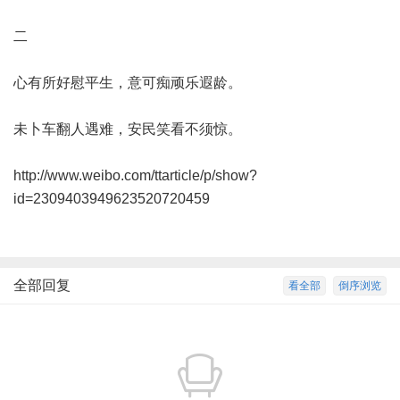
二
心有所好慰平生，意可痴顽乐遐龄。
未卜车翻人遇难，安民笑看不须惊。
http://www.weibo.com/ttarticle/p/show?
id=2309403949623520720459
全部回复
看全部
倒序浏览