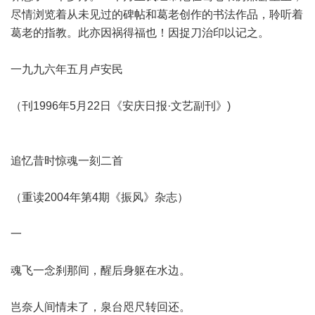
尽情浏览着从未见过的碑帖和葛老创作的书法作品，聆听着
葛老的指教。此亦因祸得福也！因捉刀治印以记之。
一九九六年五月卢安民
（刊1996年5月22日《安庆日报·文艺副刊》)
追忆昔时惊魂一刻二首
（重读2004年第4期《振风》杂志）
一
魂飞一念刹那间，醒后身躯在水边。
岂奈人间情未了，泉台咫尺转回还。