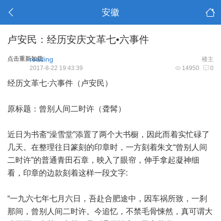
安徽
卢安民：经历安庆文革七•六事件
点击重新加载
reading
楼主
2017-8-22 19:43:39
14950
0
经历文革七·六事件（卢安民）
原标题：曾别人间二时许（聋髯）
近日为书斋“澡雪堂”添置了两个大书橱，因此而着实忙碌了
几天。在整理往日篆刻的印章时，一方刻着朱文“曾别人间
二时许”的普通青田石章，映入了眼帘，伸手拿起凝神细
看，印章的边款刻着这样一段文字:
“一九六七年七月六日，吾赴合肥途中，因车祸所致，一刹
那间，曾别人间二时许。今追忆，不禁毛骨悚然，真可谓大