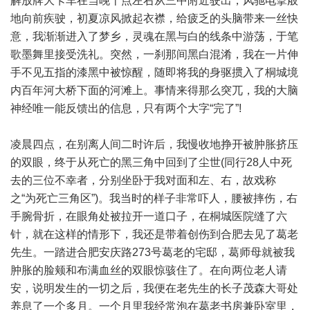
解放牌大卡车在当晚十点左右从三中附近驶出，风驰电掣般
地向前疾驶，初夏凉风掀起衣襟，给疲乏的头脑带来一丝快
意，我渐渐进入了梦乡，灵魂在黑与白的线条中游荡，于笔
歌墨舞里接受洗礼。突然，一刹那间黑白混淆，我在一片伸
手不见五指的漆黑中被惊醒，随即将我的身驱掼入了桐城境
内百年河大桥下面的河滩上。事情来得那么突兀，我的大脑
神经唯一能反馈出的信息，只有两个大字“完了”!
凌晨四点，在别离人间二时许后，我慢收地挣开被肿胀挤压
的双眼，终于从死亡的黑三角中回到了尘世(同行28人中死
去的三位不幸者，分别坐卧于我对面和左、右，故戏称
之“为死亡三角区”)。我当时的样子非常吓人，腰被摔伤，右
手腕骨折，在眼角处被拉开一道口子，在桐城医院缝了六
针，就在这样的情形下，我还是带着创伤到合肥去见了葛老
先生。一踏进合肥安庆路273号葛老的宅邸，葛师母就被我
肿胀的脸颊和布满血丝的双眼惊骇住了。在向两位老人请
安，说明发生的一切之后，我便在老先生的长子茂森大哥处
养息了一个多月。一个月里我经常泡在葛老书房兼卧室里，