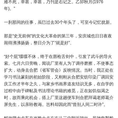
难不死，幸甚，幸甚，乃刊是石记之。乙卯秋月(1976
年)。”
一刹那间的往事，虽巳过去30个年头了，可至今记忆犹新。
那是“史无前例”的文化大革命的第三年，安庆城也日日夜夜
闹得沸沸扬扬，整日介为了“就是好”、
“好个屁”喋喋不休，终于在唇枪舌剑中，引发了武斗的导火
索。七月六日旁晚，闻说厂里有人为了调停磨擦，不使事态
扩大，动身去合肥《省军管会》反映情况。当时，我正处在
学习书法篆刻的初始阶段，又刚刚从合肥安纺印染厂调回安
庆工作才半年之久，与家乡书画界道友结识无多，在自学的
过程中由于碑帖及书法理论书籍的难觅，正在如饥似渴之
时，故而乘此机会，搭上厂里这趟便车到合肥拜谒老师葛介
屏先生，以亲聆教诲。岂料却因此而“曾别人间二时许”。