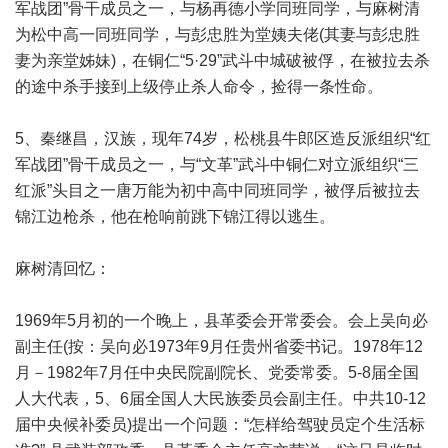
军战团”骨干成员之一，与杨再德小学同班同学，与麻树清
为松中高一同班同学，与彭忠胜为堂姨夫佬(其妻与彭忠胜
妻为亲堂姊妹)，在铜仁“5·29”武斗中城破被俘，在被拉去杀
的途中杀手接到上级停止杀人命令，捡得一条性命。
5、秦继昌，汉族，现年74岁，松桃县牛郎区造反派组织“红
军战团”骨干成员之一，与“文革”武斗中铜仁对立派组织“三
红派”头目之一唐万能为初中高中同班同学，被俘后被拉去
锦江边枪杀，他在枪响前跳下锦江得以逃生。
麻树清回忆：
1969年5月初的一个晚上，县革委会开常委会。会上吴向必
副主任(按：吴向必1973年9月任贵州省委书记。1978年12
月－1982年7月任中央民院副院长、党委常委。5-8届全国
人大代表，5、6届全国人大民族委员会副主任。中共10-12
届中央候补委员)提出一个问题：“怎样给驾驶员定个生活标