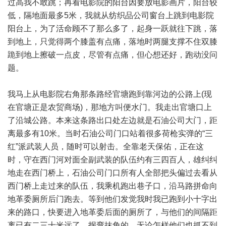
过高我不敢跳；再看电影院的阳台因要放电影画片，阳台较
低，隔地面最多5米，我就从纺织品公司窗台上跳到电影院
阳台上，为了活命顾不了那么多了，起身一跃就往下跳，落
到地上，只觉得两个膝盖有点痛，落地时两腿支撑不住双膝
跪到地上擦破一点皮，尽管有点痛，但心想还好，跑动没问
题。
我马上从电影院右角那条路经官塘跑到靠河边的公路上(现
在官塘正是农贸商场)，那地方叫便水门。我走出官塘口上
了沿城公路。本来这条路出口处左边就是石油公司大门，距
离最多有10米。当时石油公司门口站着很多荷枪实弹的“三
红”派武装人员，随时可以射击。全靠老天保佑，正在这
时，守在西门河对面全副武装的队伍约有三四百人，雄纠纠
地走在西门桥上，石油公司门口所有人全部把头偏过去看从
西门桥上走过来的队伍，我乘机跑出巷子口，沿马路拼命向
地革委厕所后门跑去。等到他们发觉我时我已跑到小十字出
来的路口，快要进入地革委后面的厕所了，与他们的间隔距
离已有二三十米远了，拐弯抹角的，无论怎样他们也抓不到