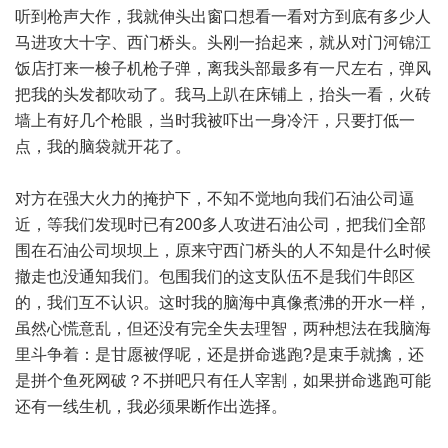
听到枪声大作，我就伸头出窗口想看一看对方到底有多少人
马进攻大十字、西门桥头。头刚一抬起来，就从对门河锦江
饭店打来一梭子机枪子弹，离我头部最多有一尺左右，弹风
把我的头发都吹动了。我马上趴在床铺上，抬头一看，火砖
墙上有好几个枪眼，当时我被吓出一身冷汗，只要打低一
点，我的脑袋就开花了。
对方在强大火力的掩护下，不知不觉地向我们石油公司逼
近，等我们发现时已有200多人攻进石油公司，把我们全部
围在石油公司坝坝上，原来守西门桥头的人不知是什么时候
撤走也没通知我们。包围我们的这支队伍不是我们牛郎区
的，我们互不认识。这时我的脑海中真像煮沸的开水一样，
虽然心慌意乱，但还没有完全失去理智，两种想法在我脑海
里斗争着：是甘愿被俘呢，还是拼命逃跑?是束手就擒，还
是拼个鱼死网破？不拼吧只有任人宰割，如果拼命逃跑可能
还有一线生机，我必须果断作出选择。