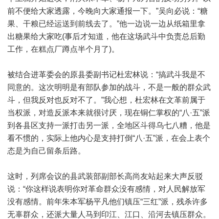
前不便给大家透露，今晚向大家通报一下。”吴向必说：“糖
果、干粮已经运送到前线去了。”他一边说一边从纸箱里拿
出糖果给大家吃(事后才知道，他在这场武斗中负责总后勤
工作，在糕点厂蹲点半个月了)。
被结合进革委会的原县委副书记杜宏林说：“搞武斗我是不
同意的。这次明明是有部队参加的战斗，不是一般的群众武
斗，但我反对也反对不了。”我心想，杜宏林在文革前属于
当权派，对造反派本来就很讨厌，现在铜仁掌权的“八·五”派
到各县区支持一派打击另一派，全地区斗得乌七八糟，他是
看不惯的，实际上他内心是支持打倒“八·五”派，在会上表个
态是为自己留条后路。
这时，列席会议的县武装部副部长高尚友站起来大声反驳
说：“你这样说表明你对革命群众没有感情，对人民解放军
没有感情。前年朱本军杨平凡他们镇压“三红”派，残杀许多
无辜群众，还派大量人马到印江、江口、沿河去镇压群众。