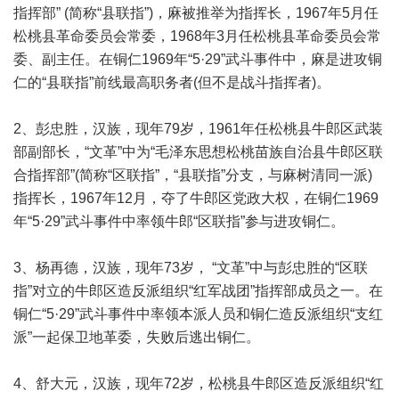
指挥部” (简称“县联指”)，麻被推举为指挥长，1967年5月任
松桃县革命委员会常委，1968年3月任松桃县革命委员会常
委、副主任。在铜仁1969年“5·29”武斗事件中，麻是进攻铜
仁的“县联指”前线最高职务者(但不是战斗指挥者)。
2、彭忠胜，汉族，现年79岁，1961年任松桃县牛郎区武装
部副部长，“文革”中为“毛泽东思想松桃苗族自治县牛郎区联
合指挥部”(简称“区联指”，“县联指”分支，与麻树清同一派)
指挥长，1967年12月，夺了牛郎区党政大权，在铜仁1969
年“5·29”武斗事件中率领牛郎“区联指”参与进攻铜仁。
3、杨再德，汉族，现年73岁， “文革”中与彭忠胜的“区联
指”对立的牛郎区造反派组织“红军战团”指挥部成员之一。在
铜仁“5·29”武斗事件中率领本派人员和铜仁造反派组织“支红
派”一起保卫地革委，失败后逃出铜仁。
4、舒大元，汉族，现年72岁，松桃县牛郎区造反派组织“红