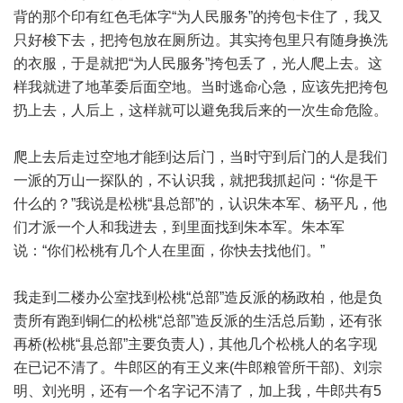
背的那个印有红色毛体字“为人民服务”的挎包卡住了，我又
只好梭下去，把挎包放在厕所边。其实挎包里只有随身换洗
的衣服，于是就把“为人民服务”挎包丢了，光人爬上去。这
样我就进了地革委后面空地。当时逃命心急，应该先把挎包
扔上去，人后上，这样就可以避免我后来的一次生命危险。
爬上去后走过空地才能到达后门，当时守到后门的人是我们
一派的万山一探队的，不认识我，就把我抓起问：“你是干
什么的？”我说是松桃“县总部”的，认识朱本军、杨平凡，他
们才派一个人和我进去，到里面找到朱本军。朱本军
说：“你们松桃有几个人在里面，你快去找他们。”
我走到二楼办公室找到松桃“总部”造反派的杨政柏，他是负
责所有跑到铜仁的松桃“总部”造反派的生活总后勤，还有张
再桥(松桃“县总部”主要负责人)，其他几个松桃人的名字现
在已记不清了。牛郎区的有王义来(牛郎粮管所干部)、刘宗
明、刘光明，还有一个名字记不清了，加上我，牛郎共有5