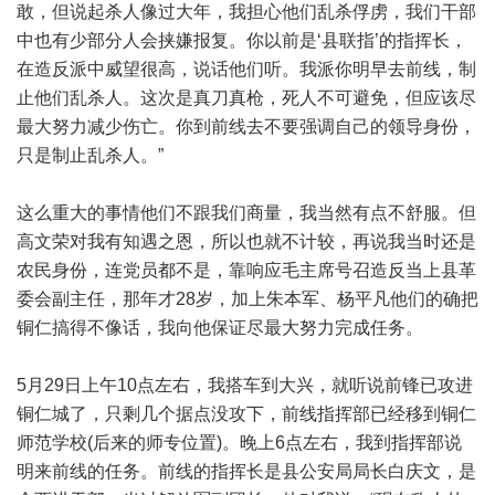
敢，但说起杀人像过大年，我担心他们乱杀俘虏，我们干部
中也有少部分人会挟嫌报复。你以前是‘县联指’的指挥长，
在造反派中威望很高，说话他们听。我派你明早去前线，制
止他们乱杀人。这次是真刀真枪，死人不可避免，但应该尽
最大努力减少伤亡。你到前线去不要强调自己的领导身份，
只是制止乱杀人。”
这么重大的事情他们不跟我们商量，我当然有点不舒服。但
高文荣对我有知遇之恩，所以也就不计较，再说我当时还是
农民身份，连党员都不是，靠响应毛主席号召造反当上县革
委会副主任，那年才28岁，加上朱本军、杨平凡他们的确把
铜仁搞得不像话，我向他保证尽最大努力完成任务。
5月29日上午10点左右，我搭车到大兴，就听说前锋已攻进
铜仁城了，只剩几个据点没攻下，前线指挥部已经移到铜仁
师范学校(后来的师专位置)。晚上6点左右，我到指挥部说
明来前线的任务。前线的指挥长是县公安局局长白庆文，是