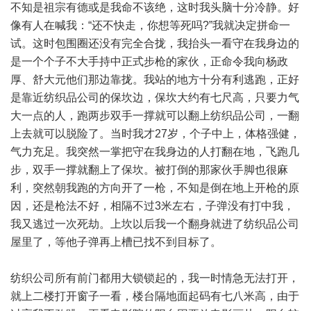
不知是祖宗有德或是我命不该绝，这时我头脑十分冷静。好
像有人在喊我：“还不快走，你想等死吗?”我就决定拼命一
试。这时包围圈还没有完全合拢，我抬头一看守在我身边的
是一个个子不大手持中正式步枪的家伙，正命令我向杨政
厚、舒大元他们那边靠拢。我站的地方十分有利逃跑，正好
是靠近纺织品公司的保坎边，保坎大约有七尺高，只要力气
大一点的人，跑两步双手一撑就可以翻上纺织品公司，一翻
上去就可以脱险了。当时我才27岁，个子中上，体格强健，
气力充足。我突然一掌把守在我身边的人打翻在地，飞跑几
步，双手一撑就翻上了保坎。被打倒的那家伙手脚也很麻
利，突然朝我跑的方向开了一枪，不知是倒在地上开枪的原
因，还是枪法不好，相隔不过3米左右，子弹没有打中我，
我又逃过一次死劫。上坎以后我一个翻身就进了纺织品公司
屋里了，等他子弹再上槽已找不到目标了。
纺织公司所有前门都用大锁锁起的，我一时情急无法打开，
就上二楼打开窗子一看，楼台隔地面起码有七八米高，由于