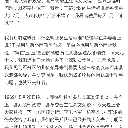
准?” 县武装部政委、县革委会主任高文荣说：“这只是临时
问题，就不要讨论了。我看，干部会议的生活标准是每天每
人0.7元，大家反映生活算不错了。我看驾驶员每天1元，可
以了。”
我听后有点糊涂，什么驾驶员生活标准?还值得在常委会上
说?于是用苗话小声问吴向必，吴向必也用苗话小声对我
说：“铜仁‘五·五’战团的驾驶员往我县运送战备物资，每天几
十人，我们还专门为他们办了个驾驶员食堂。”几天以后，
我又见到军分区的几位领导来到县委大楼三楼会议室召集县
武装部领导开会研究问题，我认为战备物质的问题属于军事
问题，也就不去打听。
1969年5月28日晚上，我接到通知参加县革委常委会。在会
上，县武装部政委、县革委会主任高文荣说：“今天晚上给
大家通报一下，地区领导把消灭朱本军、杨平凡‘八·五’派的
任务交给了我们，我们的民兵队伍已经开到大兴去了，明天
早上就开始进攻，消灭朱本军、杨平凡为首的反动势力。以