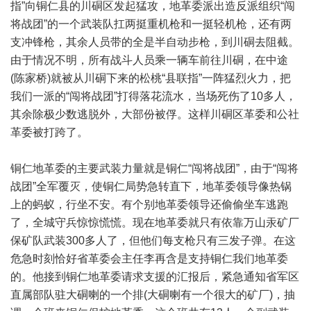
指”向铜仁县的川硐区发起猛攻，地革委派出造反派组织“闯
将战团”的一个武装队扛两挺重机枪和一挺轻机枪，还有两
支冲锋枪，其余人员带的全是半自动步枪，到川硐去阻截。
由于情况不明，所有战斗人员乘一辆车前往川硐，在中途
(陈家桥)就被从川硐下来的松桃“县联指”一阵猛烈火力，把
我们一派的“闯将战团”打得落花流水，当场死伤了10多人，
其余除极少数逃脱外，大部份被俘。这样川硐区革委和公社
革委被打跨了。
铜仁地革委的主要武装力量就是铜仁“闯将战团”，由于“闯将
战团”全军覆灭，使铜仁局势急转直下，地革委领导像热锅
上的蚂蚁，行坐不安。有个别地革委领导还偷偷坐车逃跑
了，全城守兵惊惊慌慌。现在地革委就只有依靠万山汞矿厂
保矿队武装300多人了，但他们每支枪只有三发子弹。在这
危急时刻恰好省革委会主任李再含是支持铜仁我们地革委
的。他接到铜仁地革委请求支援的汇报后，紧急通知省军区
直属部队驻大硐喇的一个排(大硐喇有一个很大的矿厂)，抽