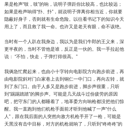
果是枪声“吱，吱”的响，说明子弹距你比较高，也比较远；
如果是枪声响得“扑、扑”，就说明子弹离你相当近，你就要
隐蔽好身子，否则就有生命危险。以往看书记下的知识今天
用上了，而且救了我一命。也许又是老天有眼，命不该绝。
当时有一个人趴在我身边，我以为是我们牛郎的王义来，深
更半夜的，当时不管他是谁，反正是一伙的。我一手拉起他
说： “不怕，快走，子弹打得很高。”
我俩急忙爬起来，也由小十字转向电影院方向跑步前进，再
由电影院斜对门白家巷上去到铜仁一中门口，再向左转，就
到了东门口。由于人多又是跑步前进，脚步声很重，只听
到“踢踢踏踏”的脚步声。可能是几天战斗过份疲劳的原因
吧，把守东门的人都睡着了，地革委方向响枪都没把他们惊
醒。我一直跑到他们机枪手面前才听到他喊了一声“什么
人”，跟在我后面的人突然向敌方机枪手开了一枪，可能是
天黑没有击中目标，对方的机枪就响了，只听到“咚咚咚”的