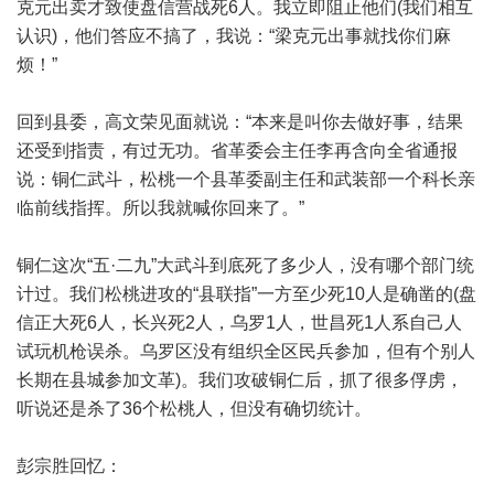
克元出卖才致使盘信营战死6人。我立即阻止他们(我们相互
认识)，他们答应不搞了，我说：“梁克元出事就找你们麻
烦！”
回到县委，高文荣见面就说：“本来是叫你去做好事，结果
还受到指责，有过无功。省革委会主任李再含向全省通报
说：铜仁武斗，松桃一个县革委副主任和武装部一个科长亲
临前线指挥。所以我就喊你回来了。”
铜仁这次“五·二九”大武斗到底死了多少人，没有哪个部门统
计过。我们松桃进攻的“县联指”一方至少死10人是确凿的(盘
信正大死6人，长兴死2人，乌罗1人，世昌死1人系自己人
试玩机枪误杀。乌罗区没有组织全区民兵参加，但有个别人
长期在县城参加文革)。我们攻破铜仁后，抓了很多俘虏，
听说还是杀了36个松桃人，但没有确切统计。
彭宗胜回忆：