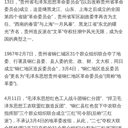
13日，“贵州省毛泽东思想革命委员会”(以后改称贵州省革命
委员会)成立，这是继黑龙江、山东、上海之后成立的全国
第四个省级“革命委员会”，贵州省军区副政委李再含为主
任。“西南的春雷”与上海“一月风暴”、黑龙江省“东北的曙
光”齐名，贵州造反派在“文革”夺权狂潮中风光无限，成为全
国的典型之一。
1967年2月7日，贵州省铜仁城区31个群众组织联合夺了地
委、行署及铜仁县委、县人委的党、政、财、文大权，同日
成立“铜仁地区造反委员会”，3月4日，“铜仁地区造反委员
会”更名为“毛泽东思想贵州省铜仁地区革命委员会”(简称“地
革委”)。
4月11日，“毛泽东思想红色工人战斗团铜仁分团”、“捍卫毛
泽东思想工农联盟红旗造反团”、“铜仁县红色贫下中农联合
指挥部”三个群众组织联合成立“三红”司令部(后称“三红
派”)，不承认3月4日的地革委改组，从此，“二七”夺权大联