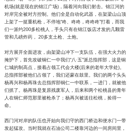
机场(就是现在的锦江广场)，隔着河向我们射击。锦江河的
对岸完全被对方控制。他们全是自动化武器，在架梁山山顶
上架了一挺重机枪，不停地“咚、咚咚，咚咚咚”打着，而我
们一派约200多松桃人，手头只有在锦江饭店才发的几颗雷
管和几磅炸药， 20多支土枪、土炮。
对方展开全面进攻，由架梁山冲下一支队伍，在强大火力的
掩护下，首先攻破铜仁一中我们“八·五”派总指挥部，这是铜
仁城的制高点，接着占领工代会大楼(后来的老年大学处)。
总指挥部被他们占领了，我们还蒙在鼓里。我们的两个头头
杨再兴和杨再珠去总指挥部铜仁一中联系，一进门，就被他
们抓了。杨再珠是复原残废军人，后来和两个松桃县的青年
人在铜仁师范那里被枪杀了；杨再兴被送往松桃，捡得一
命。
西门河对岸的队伍也开始向我们守的西门桥边和便水门一带
发起猛攻。当时我就在石油公司二楼靠河边的一间房间里，