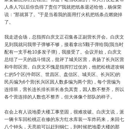
人杀人?以后你负得了责任?”我就把纸条退还给他，杨保荣
说：“那就算了。”于是当着我的面用打火机把纸条点燃烧掉
了。
我走进会场，总指挥白庆文正召集各正副营长开会。白庆文
见到我就问我带子弹够不够，接着拿出5颗子弹给我(我当时
配有一支手枪10多发子弹)，我接受了。会议开始，白庆文
总结了一天的战斗情况，批评了城关区营，表扬了长兴区营
和牛郎区营。白庆文不愧是指挥打过仗的，他把松桃进攻铜
仁的5个区(牛郎区、世昌区、盘信区、城关区、长兴区)的
民兵编为6个营(长兴区因人数多编为两个营)，每个营编为
连排班，营长连长排长班长各负其责，因人数不整齐，所以
各个营连排的人数也不整齐，但大体像个部队的样子。
在会上有人说地委大楼工事坚固，很难攻破。白庆文说，派
一辆卡车回松桃正在修的东方红水库装一车炸药来，来回七
八个钟头，天亮前可以赶到铜仁，到时候把地委大楼的那