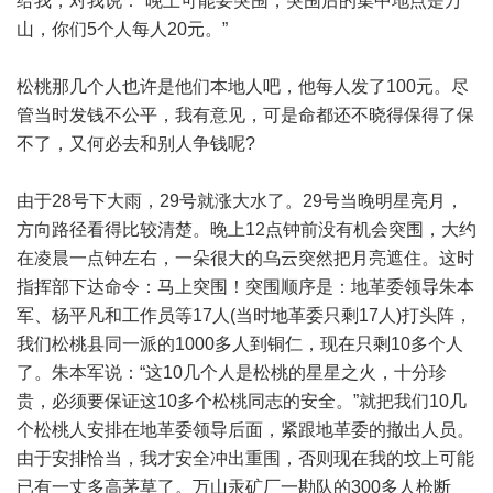
给我，对我说：“晚上可能要突围，突围后的集中地点是万
山，你们5个人每人20元。”
松桃那几个人也许是他们本地人吧，他每人发了100元。尽
管当时发钱不公平，我有意见，可是命都还不晓得保得了保
不了，又何必去和别人争钱呢?
由于28号下大雨，29号就涨大水了。29号当晚明星亮月，
方向路径看得比较清楚。晚上12点钟前没有机会突围，大约
在凌晨一点钟左右，一朵很大的乌云突然把月亮遮住。这时
指挥部下达命令：马上突围！突围顺序是：地革委领导朱本
军、杨平凡和工作员等17人(当时地革委只剩17人)打头阵，
我们松桃县同一派的1000多人到铜仁，现在只剩10多个人
了。朱本军说：“这10几个人是松桃的星星之火，十分珍
贵，必须要保证这10多个松桃同志的安全。”就把我们10几
个松桃人安排在地革委领导后面，紧跟地革委的撤出人员。
由于安排恰当，我才安全冲出重围，否则现在我的坟上可能
已有一丈多高茅草了。万山汞矿厂一勘队的300多人枪断