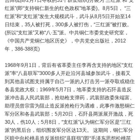
合阵线(即2月7日夺权的31个群众组织)分裂为“三红派”和“支
红派”(即“支持铜仁新生的红色政权”地革委)。8月5日， “三
红派”和“支红派”发生大规模武斗，武斗从8月5日开始至14
日结束，35人被打死，300多人被打伤，“三红派”被打败。
(所以“支红派”又称“八·五”派。中共铜仁市委党史研究室，
《中国共产党铜仁地区历史》，中共党史出版社，2012
年，386-388页)
1968年9月1日，背后有省革委主任李再含支持的地区“支红
派”率“八县联军”3000多人开赴沿河县城参加武斗，接着又
到其他县试图支持属于自己一派的人打击另一派夺取或稳住
各县党政大权；1969年5月7日，地革委支持的石阡县造反
派冲击县人民武装部，抢劫枪支弹药，武装部政委朱端富、
助理员曾宗雷为阻止造反派抢枪行为遇难，此事件激怒铜仁
军分区和各县武装部；5月20日，石阡县两派展开激战，死
30人，伤10人；5月8日，“支红派”认为铜仁军分区是“三红
派”的黑后台，组织围攻军分区达13天。 这期间，铜仁军分
区暗中向松桃县造反派组织“县联指”(即“毛泽东思想松桃苗