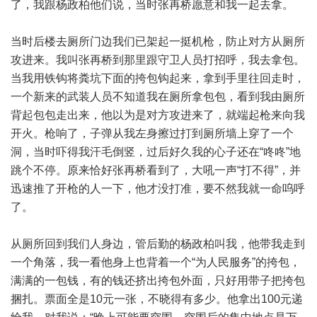
了，我跟杨政柏他们说，当时张再桥愿意和我一起去拿。
当时后楼去厕所门边我们已架起一挺机枪，防止对方从厕所
攻进来。我叫张再桥到那里跟守卫人员打招呼，我去拿包。
当我用铁钩将粪坑下面的挎包钩起来，拿到手里往回走时，
一个新来的武装人员不知道我在厕所拿包包，看到我由厕所
背起包包走出来，他以为是对方攻进来了，就端起枪来向我
开火。枪响了，子弹从我左身擦过打到厕所墙上穿了一个
洞，当时吓得我汗毛倒竖，过后好久我的心子还在“咚咚”地
跳个不停。原来恰好张再桥看到了，大吼一声“打不得”，并
迅速推了开枪的人一下，他才没打准，要不然我就一命呜呼
了。
从厕所回到我们人身边，管后勤的杨政柏叫我，他带我走到
一个角落，我一看他身上也背着一个“为人民服务”的挎包，
满满的一包钱，有的钱还挤出挎包外面，只好用带子把挎包
捆扎。票面全是10元一张，不晓得有多少。他拿出100元递