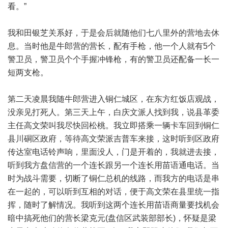
看。”
我和田银芝关系好，于是会后就随他们七八里外的营地去休
息。当时他是牛郎营的营长，配有手枪，他一个人就有5个
警卫员，警卫员个个手握冲锋枪，有的警卫员还配备一长一
短两支枪。
第二天凌晨我随牛郎营进入铜仁城区，在东方红饭店观战，
没亲见打死人。第三天上午，白庆文派人找到我，说县革委
主任高文荣叫我尽快回松桃。我立即搭乘一辆卡车回到铜仁
县川硐区政府，等待高文荣派吉普车来接，这时听到区政府
传达室电话铃声响，里面没人，门是开着的，我就进去接，
听到我方盘信营的一个连长跟另一个连长用苗语通电话。当
时为战斗需要，切断了铜仁总机的线路，而我方的电话是串
在一起的，可以听到互相的对话，便于高文荣在县里统一指
挥，随时了解情况。我听到这两个连长用苗语商量要找机会
暗中搞死他们的营长梁克元(盘信区武装部部长)，怀疑是梁