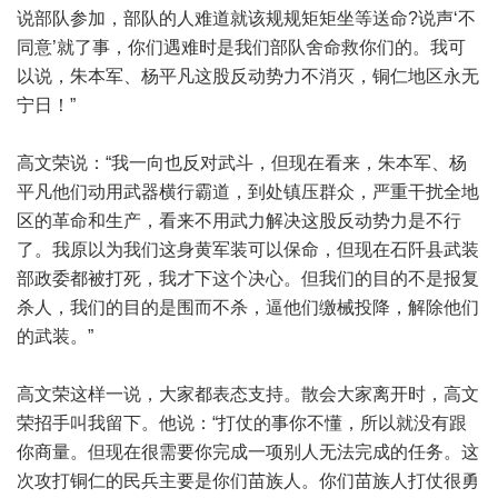
说部队参加，部队的人难道就该规规矩矩坐等送命?说声‘不
同意’就了事，你们遇难时是我们部队舍命救你们的。我可
以说，朱本军、杨平凡这股反动势力不消灭，铜仁地区永无
宁日！”
高文荣说：“我一向也反对武斗，但现在看来，朱本军、杨
平凡他们动用武器横行霸道，到处镇压群众，严重干扰全地
区的革命和生产，看来不用武力解决这股反动势力是不行
了。我原以为我们这身黄军装可以保命，但现在石阡县武装
部政委都被打死，我才下这个决心。但我们的目的不是报复
杀人，我们的目的是围而不杀，逼他们缴械投降，解除他们
的武装。”
高文荣这样一说，大家都表态支持。散会大家离开时，高文
荣招手叫我留下。他说：“打仗的事你不懂，所以就没有跟
你商量。但现在很需要你完成一项别人无法完成的任务。这
次攻打铜仁的民兵主要是你们苗族人。你们苗族人打仗很勇