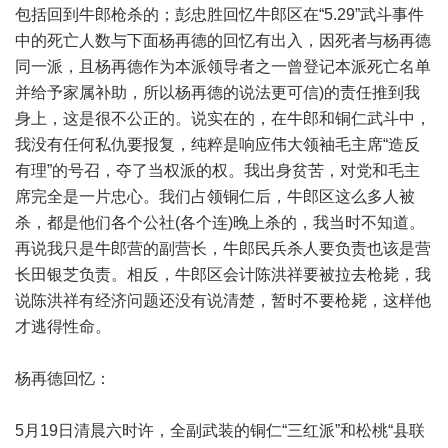
包括回到牛郎枪杀的；彭忠胜回忆牛郎区在“5.29”武斗事件
中的死亡人数与下面杨再德的回忆有出入，因死者与杨再德
同一派，且杨再德作为本派领导者之一曾登记本派死亡名单
并给予家属补助，所以杨再德的说法更可信)的责任推到我
身上，这是很不公正的。说实在的，在牛郎和铜仁武斗中，
我没有任何私仇要报复，纯粹是响应伟大领袖毛主席“造反
有理”的号召，夺了当权派的权。我出身贫苦，对党和毛主
席完全是一片忠心。我们占领铜仁后，牛郎区这么多人被
杀，都是他们各个公社(各个连)晚上杀的，我当时不知道。
再说我只是牛郎营的副营长，牛郎民兵杀人要负责也该是营
长田银芝负责。相反，牛郎区会计陈洪祥要被拉去枪毙，我
说陈洪祥有经济问题还没有说清楚，暂时不要枪毙，这样他
才逃得性命。
杨再德回忆：
5月19日清晨六时许，全副武装的铜仁“三红派”和松桃“县联