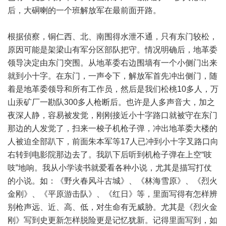
后，大硐喇的一个班解放军在最前面开路。
根据侦察，铜仁西、北、南围得水泄不通，只有东门较松，
原因可能是架梁山有军分区部队把守。情况明确后，地革委
领导决定由东门突围。从地革委右边围墙有一个小侧门出来
就到小十字。在东门，一声令下，解放军首先冲出侧门，随
着是地革委领导和所有工作员，然后是我们松桃10多人，万
山汞矿厂一勘队300多人枪断后。也许是人多声音大，加之
夜深人静，容易被发觉，刚刚接近小十字路口就被守在东门
那边的人发觉了，扫来一梭子机枪子弹，冲出地革委大楼的
人被迫全部趴下，前面朱本军等17人已冲到小十字叉路口向
右转到电影院那边去了。我趴下后听到机枪子弹在上空“吱
吱”地响。我从小学读书就爱看各种小说，尤其是描写打仗
的小说。如：《野火春风斗古城》、《林海雪原》、《烈火
金刚》、《平原游击队》、《红日》等，里面写得有怎样辨
别枪声远、近、高、低，对生命有无威胁。尤其是《烈火金
刚》写到史更新怎样脱险更是记忆犹新。记得里面写到，如