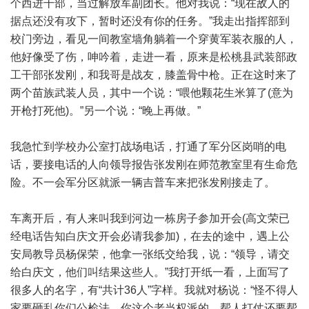
个西进干部，当过解放军副团长。他对我说：“现在敌人的
据点还没有攻下，暂时还没有你的任务。”我走出指挥部到
校门旁边，看见一间教室墙角躺着一个穿黄军装衣服的人，
他好像受了伤，呻吟着，走进一看，原来是松桃县武装部政
工干部张发刚，和我哥是战友，膝盖骨中枪。正在这时来了
两个苗族武装人员，其中一个说：“喂他颗花生米算了(意为
开枪打死他)。”另一个说：“晚上再做。”
我急忙到学校办公室打战场电话，打通了军分区岗哨的电
话，要接电话的人向领导报告张发刚在师范教室里有生命危
险。不一会军分区就派一辆吉普车来把张发刚接走了。
车离开后，有人来叫我到河边一栋房子参加开会(高文荣已
经电话告知白庆文开会必请我参加)，在去的途中，遇上公
安局教导员杨保荣，他拿一张纸交给我，说：“领导，请交
给白庆文，他们叫结果这些人。”我打开纸一看，上面写了
很多人的名字，有“共计36人”字样。我就对杨说：“怪不得人
家要砸乱你们公检法。你这个老当权派的，帮人打仗还要帮