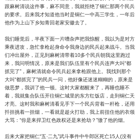
跟麻树清说这件事，麻不同意，我就拒绝了铜仁那两个民兵
的要求。后来我才知道他当时是铜仁一中高三学生，一年后
他作为上山下乡知青回老家安徽去了。
我们睡觉后，半夜下面一片嘈杂声把我惊醒，我以为是对方
乘夜进攻，急忙拿枪起身命令我身边的民兵起来战斗。当我
们冲出屋外，正见到麻树清带着10多个民兵朝我这里跑过
来，我问明情况，原来是我们队伍里有个民兵连声大叫“都
抓完了”，麻树清就命令民兵起来拿枪跟他上。我找到那个
大叫“都抓完了”的民兵一问，他好像还迷迷糊糊的，原来是
做恶梦，我训了他一顿。这时大家都醒来了，再睡也睡不
着，我就集合队伍开往铜仁城里的东方红饭店，走到铜仁天
才亮。这时我和麻树清看见手下一个民兵背着一杆枪，还用
扦担挑着一担烟，一看就是趁火打劫，我上前扭住他的衣领
大骂：“你是来捍卫红色政权还是来抢劫？”缴了他的烟。
后来大家把铜仁“五·二九”武斗事件中牛郎区死亡15人(没有