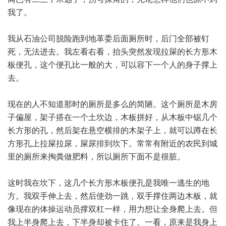
我了。
我从石油公司脱险跑到地革委后面厕所时，后门全部被钉
死，无法进去。我左看右看，抬头突然发现拉屎的长方形木
板便孔，这个便孔比一般的大，可以容下一个人的身子撑上
去。
现在的人不知道那时的厕所是多么的简陋。这个厕所是木房
子偏屋，架子搭在一个土坎边，木板拼好，从木板中锯几个
长方形的孔，然后架在悬空横排的木架子上，就可以蹲在长
方形孔上拉屎拉尿，屎尿排到坎下。常常有附近的农民到城
里的厕所来掏粪做肥料，所以厕所下面不是很脏。
这时我在坎下，这几个长方形木板便孔是我唯一逃生的地
方。我双手伸上去，然后使劲一跳，双手撑住两边木板，就
像现在的体操运动员撑双杠一样，用力想让全身爬上去。但
我上半身爬上去，下半身却被卡住了。一看，原来是我身上