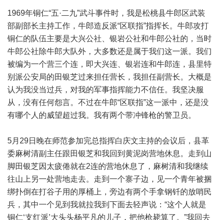
1969年铜仁“五·二九”武斗事件时，我是松桃县牛郎区武装
部副部长主持工作，牛郎造反派“区联指”指挥长。牛郎攻打
铜仁的队伍主要是大兴公社、银岩公社和牛郎公社的，当时
牛郎公社除牛郎大队外，大多数还是属于我们这一派。我们
被编为一个营三个连，即大兴连、银岩连和牛郎连，县里特
别派公安局的田银芝过来担任营长，我担任副营长。大概是
认为我没当过兵，对我的军事指挥能力不信任。我坚决服
从，没有任何怨言。不过在牛郎“区联指”这一派中，还是没
有哪个人的威望超过我。我有两个带冲锋枪的警卫员。
5月29日晚在师范参加完总指挥白庆文主持的会议后，县革
委麻树清副主任跟田银芝和我回到黄泥岗营地休息。走到山
脚田银芝因太疲倦就在2连的营地休息了，麻树清和我继续
往山上另一处营地走去。走到一个寨子边，见一个青年被捆
绑扑倒在打谷子用的厚桶上，旁边有两个手拿钢钎的放哨民
兵，其中一个见到我就拉我到下面去轻声说：“这个人就是
铜仁‘支红派’大头头杨平凡的儿子，把他枪毙算了。”我回去