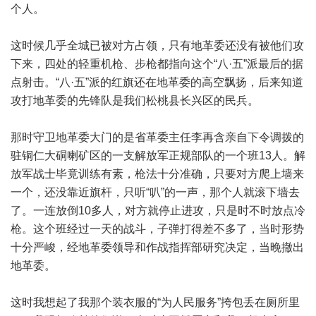
个人。
这时候几乎全城已被对方占领，只有地革委还没有被他们攻
下来，四处的轻重机枪、步枪都指向这个“八·五”派最后的据
点射击。“八·五”派的红旗还在地革委的高空飘扬，后来知道
攻打地革委的先锋队是我们松桃县长兴区的民兵。
那时守卫地革委大门的是省革委主任李再含亲自下令调拨的
驻铜仁大硐喇矿区的一支解放军正规部队的一个班13人。解
放军战士毕竟训练有素，枪法十分准确，只要对方爬上墙来
一个，还没靠近旗杆，只听“叭”的一声，那个人就滚下墙去
了。一连放倒10多人，对方就停止进攻，只是时不时放点冷
枪。这个班经过一天的战斗，子弹打得差不多了，当时形势
十分严峻，经地革委领导和作战指挥部研究决定，当晚撤出
地革委。
这时我想起了我那个装衣服的“为人民服务”挎包丢在厕所里