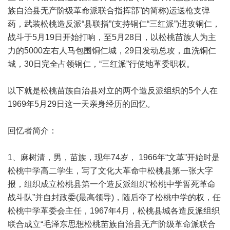
族自治县无产阶级革命派联合指挥部”的简称)运送枪支弹
药，武装松桃造反派“县联指”(支持铜仁“三红派”)进攻铜仁，
战斗于5月19日开始打响，至5月28日，以松桃苗族人为主
力的5000左右人马包围铜仁城，29日发动总攻，血洗铜仁
城，30日完全占领铜仁，“三红派”行使地革委职权。
以下就是松桃苗族自治县对立的两个造反派组织的5个人在
1969年5月29日这一天亲身经历的回忆。
回忆者简介：
1、麻树清，男，苗族，现年74岁， 1966年“文革”开始时是
松桃中学高二学生，写了文化大革命中松桃县第一张大字
报，组织成立松桃县第一个造反派组织“松桃中学誓死革命
战斗队”并自封政委(最高领导)，随后夺了松桃中学的权，任
松桃中学革委会主任，1967年4月，松桃县城各造反派组织
联合成立“毛泽东思想松桃苗族自治县无产阶级革命派联合