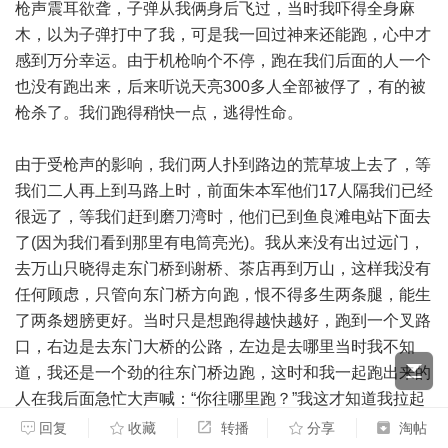
枪声震耳欲聋，子弹从我俩身后飞过，当时我吓得全身麻
木，以为子弹打中了我，可是我一回过神来还能跑，心中才
感到万分幸运。由于机枪响个不停，跑在我们后面的人一个
也没有跑出来，后来听说天亮300多人全部被俘了，有的被
枪杀了。我们跑得稍快一点，逃得性命。
由于受枪声的影响，我们两人扑到路边的荒草坡上去了，等
我们二人再上到马路上时，前面朱本军他们17人隔我们已经
很远了，等我们赶到磨刀湾时，他们已到鱼良滩电站下面去
了(因为我们看到那里有电筒亮光)。我从来没有出过远门，
去万山只晓得走东门桥到谢桥、茶店再到万山，这样我没有
任何顾虑，只管向东门桥方向跑，恨不得多生两条腿，能生
了两条翅膀更好。当时只是想跑得越快越好，跑到一个叉路
口，右边是去东门大桥的公路，左边是去哪里当时我不知
道，我还是一个劲的往东门桥边跑，这时和我一起跑出来的
人在我后面急忙大声喊：“你往哪里跑？”我这才知道我拉起
来与我一起跑的人不是王义来。我马上停住，问： “你是什
回复
收藏
转播
分享
淘帖