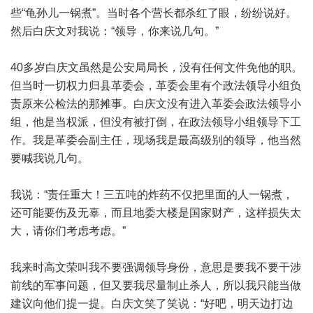
些“龟孙儿一锅煮”。当时各个营长都杀红了眼，纷纷说好。
然后白庆文对我说：“领导，你来说几句。”
40多岁白庆文虽然是公安局局长，没有任何文件免他的职。
但当时一切权力归县革委会，革委会里有个政法领导小组负
责原来公检法的那摊事。白庆文没有进入革委会政法领导小
组，他是当权派，但没有被打倒，在政法领导小组领导下工
作。我是革委会副主任，现场我是最高级别的领导，他当然
要喊我说几句。
我说：“责任重大！三五吨的炸药不仅把里面的人一锅煮，
还可能要伤及无辜，而且地委大楼是国家财产，这样损失太
大，请你们考虑考虑。”
我来时高文荣叫我不要强调领导身份，意思是要我不要干涉
前线的军事问题，但又要我尽量制止杀人，所以我只能当做
建议向他们提一提。白庆文笑了笑说：“好吧，明天边打边