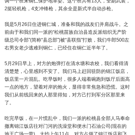
调一个班来铜仁保护地革委。这个班共有13人，全副武装，
2挺轻机枪，4支冲锋枪，其余全是新式半自动步枪。
我是5月26日住进铜仁城，准备和我的战友们并肩战斗。之
前由于和我们同一派的“松桃苗族自治县造反派组织无产阶
级总司令部”(简称“县总部”)被“县联指”打败，我们牛郎500左
右男女老少逃难到铜仁，已经住在铜仁近半年了。
5月29日早上，对方的炮弹打在清水塘和农校，我们看得清
清楚楚，心里感到不安了。我们马上赶回驻防的锦江饭店，
饭店里一片混乱。吃早饭时，很多人端着碗跑到饭厅后面高
一点的地方，望着对岸的炮火，显得非常焦急和恐慌。这时
我们从前线回来的人那里得知，对方己打到军分区那里来
了。
吃完早饭，在一片慌乱中，我们一派的松桃县全部人马奉命
撤离锦江饭店往对门河的洗澡堂和便水门石油公司(现在的
地王广场一带)。大约上午11点，对方占领了锦江饭店和飞