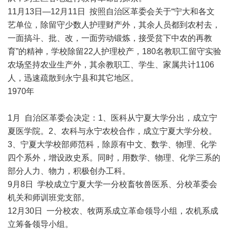
11月13日—12月11日 按照自治区革委会关于“宁大和各文
艺单位，除留守少数人护理财产外，其余人员都到农村去，
一面搞斗、批、改，一面劳动锻炼，接受贫下中农的再教
育”的精神，学校除留22人护理校产，180名教职工留守实验
农场坚持农业生产外，其余教职工、学生、家属共计1106
人，迅速疏散到永宁县和其它地区。
1970年
1月 自治区革委会决定：1、医科从宁夏大学分出，成立宁
夏医学院。2、农科与永宁农校合作，成立宁夏大学分校。
3、宁夏大学校部师范科，除原有中文、数学、物理、化学
四个系外，增设政史系。同时，用数学、物理、化学三系的
部分人力、物力，积极创办工科。
9月8日 学校成立宁夏大学一分校畜牧兽医系、分校革委会
机关和师训班党支部。
12月30日 一分校农、牧两系成立革命领导小组，农机系成
立筹备领导小组。