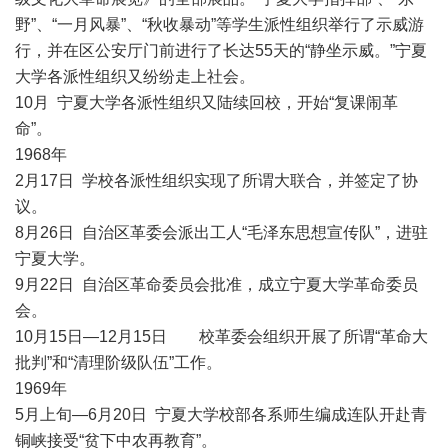
野”、“一月风暴”、“秋收暴动”等学生派性组织举行了示威游
行，并在区公安厅门前进行了长达55天的“静坐示威。”宁夏
大学各派性组织又纷纷走上社会。
10月 宁夏大学各派性组织又陆续回校，开始“复课闹革
命”。
1968年
2月17日 学校各派性组织实现了所谓大联合，并签定了协
议。
8月26日 自治区革委会派出工人“毛泽东思想宣传队”，进驻
宁夏大学。
9月22日 自治区革命委员会批准，成立宁夏大学革命委员
会。
10月15日—12月15日 校革委会组织开展了所谓“革命大
批判”和“清理阶级队伍”工作。
1969年
5月上旬—6月20日 宁夏大学校部各系师生编成连队开赴青
铜峡接受“贫下中农再教育”。