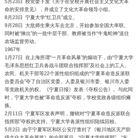
5月23日 校党委下发《关于在全校开展社会主义文化大革
命的安排意见》，并成立了文化大革命领导小组。
8月23日 宁夏大学“红卫兵”成立。
9月28日 大批师生乘火车去北京，开始参加全国大串联。
同时被“揪出”的一批中层干部、教师被当作“牛鬼蛇神”送往
农场监督劳动。
1967年
1月27日 在上海所谓“一月革命风暴”的煽动下，由“宁夏大学
毛泽东思想红卫兵各战斗团联合指挥部”及社会上的工人、
农民、机关干部等22个派性组织组成的“宁夏革命造反派联
合委员会”夺了自治区党委、人委及银川市委、银川市人委
等党政机关的权。《宁夏日报》发表《夺权公告》。与此同
时，宁夏大学也被“革命造反派”夺权，学校党政各级组织瘫
痪。
2月11日 宁夏军区发表声明，撤销对“宁夏革命造反派联合
指挥部”夺权的支持。宁夏大学各派性组织陆续回校。
5月2日 由于宁夏军区和区公安厅查封了《银川地区无产阶
级文化大革命展览》的全部展品。“宁夏大学指挥部”、“东