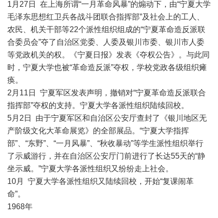
1月27日 在上海所谓“一月革命风暴”的煽动下，由“宁夏大学
毛泽东思想红卫兵各战斗团联合指挥部”及社会上的工人、
农民、机关干部等22个派性组织组成的“宁夏革命造反派联
合委员会”夺了自治区党委、人委及银川市委、银川市人委
等党政机关的权。《宁夏日报》发表《夺权公告》。与此同
时，宁夏大学也被“革命造反派”夺权，学校党政各级组织瘫
痪。
2月11日 宁夏军区发表声明，撤销对“宁夏革命造反派联合
指挥部”夺权的支持。宁夏大学各派性组织陆续回校。
5月2日 由于宁夏军区和自治区公安厅查封了《银川地区无
产阶级文化大革命展览》的全部展品。“宁夏大学指挥
部”、“东野”、“一月风暴”、“秋收暴动”等学生派性组织举行
了示威游行，并在自治区公安厅门前进行了长达55天的“静
坐示威。”宁夏大学各派性组织又纷纷走上社会。
10月 宁夏大学各派性组织又陆续回校，开始“复课闹革
命”。
1968年