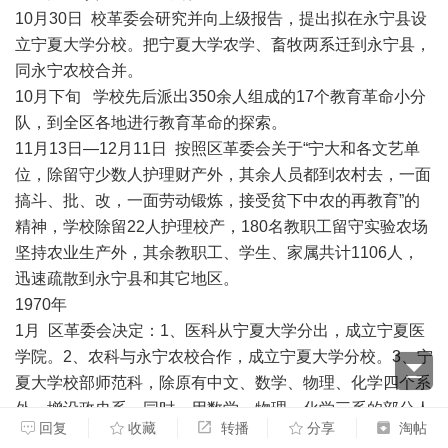
10月30日 校革委会研究并向上级报告，提出拟在永宁县设
立宁夏大学分校。把宁夏大学农学、畜牧两系迁到永宁县，
同永宁农校合并。
10月下旬 学校先后派出350余人组成的17个教育革命小分
队，到全区各地进行教育革命的探索。
11月13日—12月11日 按照区革委会关于“宁大和各文艺单
位，除留守少数人护理财产外，其余人员都到农村去，一面
搞斗、批、改，一面劳动锻炼，接受贫下中农的再教育”的
精神，学校除留22人护理校产，180名教职工留守实验农场
坚持农业生产外，其余教职工、学生、家属共计1106人，
迅速疏散到永宁县和其它地区。
1970年
1月 区革委会决定：1、医科从宁夏大学分出，成立宁夏医
学院。2、农科与永宁农校合作，成立宁夏大学分校。3、宁
夏大学校部师范科，除原有中文、数学、物理、化学四个系
外，增设政史系。同时，用数学、物理、化学三系的部分人
回复
收藏
转播
分享
淘帖
力、物力，积极创办工科。