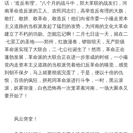
话：‘造反有理’。”八个月的战斗中，郑大革联的战友们，河
南革命造反派的工人、农民同志们，高举造反有理的大旗，
敢打、敢拼、敢革命、敢造反！他们向省市委一小撮走资本
主义道路的当权派发起了猛烈的攻势，为河南的文化大革命
建立了不朽的功勋。怎能忘记啊！二月七日这一天，就在二
·七罢工的圣地——郑州，红旗漫卷，锣鼓喧天，无产阶级
革命派实现了大联合，二·七公社诞生了！然而，革命正在
蓬勃发展，革命派的大联合正在进一步形成的时候，一小撮
党内走资本主义道路的当权派凭着他们反革命的嗅觉，感觉
到朝不保夕，马上就要彻底完蛋了，于是，便以十倍的仇
恨，百倍的疯狂，拼死同革命派进行斗争，一时，黑云滚
滚，妖雾弥漫，白色恐怖再一次笼罩着河南，一场大厮杀又
要开始了！
风云突变！