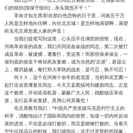
我们忘不了，一位工人同志含着眼泪说：“让我参加他
们的组织(指保守组织)，杀头我也不干！”
革命才知主席亲!在那白色恐怖的日子里，河南五千万
人民是怎样地向往啊，向往北京城！是怎样地渴望啊，渴望
听见毛主席您老人家的声音！
当我们提笔写到这里，心头压不住满腔的愤恨，现在，
河南革命派的战友，我们共同浴血奋战的同志，第二次被打
成反革命，被逮捕，遭毒打，受迫害！而那些保来保去，一
保到底的保皇干将却死灰复燃，成为当然的“左派”，甚嚣尘
上，耀武扬威，毒打郑大革联的战友，是可忍，孰不可忍！
何ＸＸ，这个在河南十余年的老混蛋，当初和吴芝圃一
起打击迫害潘复生同志，今天又妄图搞垮刘建勋同志。正是
这个败类，开动造谣机器，蒙蔽广大人民，残酷镇压革命
派，实行反革命复辟。其用心何其毒也！
毛主席教导我们：“中国共产党依据马克思列宁主义的
科学，清醒地估计了国际和国内的形势，知道一切内外反动
派的进攻，不但是必须打败的，而且是能够打败的。当着天
空中出现乌云的时候，我们就指出：这不过是暂时的现象，