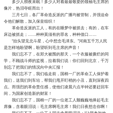
多少人彻夜未眠！多少人对着最最敬爱的领袖毛主席的
像片，热泪夺眶而出！
三月七日，各厂革命造反派的广播均被管制，并强迫命
令他们解散，加入保皇组织！
革命造反派的工人，有的在睡梦中被抓去；有的，在车
床边被抓走；……种种莫须有的罪名，种种借口……
“抬头望见北斗星，心中想念毛泽东。”河南五千万人民
是怎样地盼望啊，盼望听到毛主席的声音！
我们忘不了，在郑大被围的那天，一个衣服被撕烂的同
学，不顾战斗师的监视，拉着我们说：你们回到北京，千万
别忘了把我们的情况向中央汇报！
我们忘不了，我们临走前，国棉一厂的革命工人保护着
我们，送我们到车坫，帮我们甩开盯梢的小丑，直到深夜四
点。而强烈的革命责任感，使他们凌晨六点半钟还要赶回车
间，为国家创造新的财富！
我们忘不了，国棉一厂的一位老工人颤巍巍地捧起毛主
席像，含着眼泪说：毛主席啊毛主席！我们日夜想念你啊！