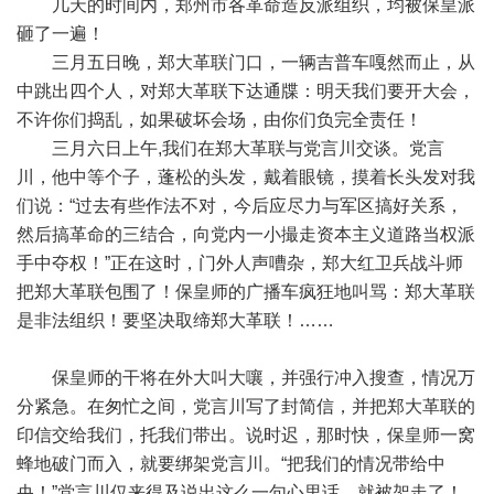
几天的时间内，郑州市各革命造反派组织，均被保皇派
砸了一遍！
三月五日晚，郑大革联门口，一辆吉普车嘎然而止，从
中跳出四个人，对郑大革联下达通牒：明天我们要开大会，
不许你们捣乱，如果破坏会场，由你们负完全责任！
三月六日上午,我们在郑大革联与党言川交谈。党言
川，他中等个子，蓬松的头发，戴着眼镜，摸着长头发对我
们说：“过去有些作法不对，今后应尽力与军区搞好关系，
然后搞革命的三结合，向党内一小撮走资本主义道路当权派
手中夺权！”正在这时，门外人声嘈杂，郑大红卫兵战斗师
把郑大革联包围了！保皇师的广播车疯狂地叫骂：郑大革联
是非法组织！要坚决取缔郑大革联！……
保皇师的干将在外大叫大嚷，并强行冲入搜查，情况万
分紧急。在匆忙之间，党言川写了封简信，并把郑大革联的
印信交给我们，托我们带出。说时迟，那时快，保皇师一窝
蜂地破门而入，就要绑架党言川。“把我们的情况带给中
央！”党言川仅来得及说出这么一句心里话，就被架走了！