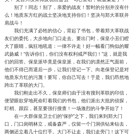
别了！同志！别了，亲爱的战友！暂时的分别并没有什
么！地质东方红的战士坚决地支持你们！坚决与郑大革联并
肩战斗！
我们充满了必牲的信心，背起了书包，带着郑大革联战
友们的委托，大步地向门口走去。要出门时，保皇小丑们瞪
大了眼睛，疯狂地吼道：一律不许走！好一幅看门狗似的耀
武扬威！“告诉你们，你们没有权利戒严我们！”这，就是我
们的回答。保皇派毕竟是保皇派，在我们的凛然正气面前，
他们不得已而退后一步，让我们登记一下。向老保登记是对
地质东方红的污蔑！要写，你自己写去！于是，我们昂然地
跨出了革联的大门。
我们刚走出不久，保皇师们由于没有搜到革联的印信，
便望眼欲穿地死命盯着我们的书包，他们派出大批的侦探，
盯梢、跟踪，甚至要强行搜查！一场激烈的斗争开始了！
在一大群保皇卫士们的“保护”之下，我们来到郑大门
口，门口岗哨林立，戒备森严，仅留一个门洞供钻来钻去，
两侧还立着几十位打手。大门不让走，我们走旁门！这下可