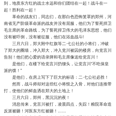
到，地质东方红的战士水远和你们团结在一起！战斗在一
起！胜利在一起！
革命的战友们，同志们，在那白色恐怖笼罩的郑州，河
南省无产阶级革命派的战友并没有屈服，他们为了誓死捍卫
毛主席的革命路线，为了誓死捍卫伟大的毛泽东思想，他们
没有被吓倒，没有被征服，他们在浴血战斗!
三月六日，郑大附中红旗等二·七公社的小将们，冲破
了郑大的圈墙，冲入郑大，冲入党川被囚的楼房，向党言川
告别！他们把心爱的语录牌和毛主席像送给党言川！
是他们，在楼下给党言川扔馒头，让党言川“不吃保皇
派的馍！”
是他们，在房上写下了巨大的标语：二·七公社必胜！
然而，战斗师却对这些红小将恨之入骨，对他们连推带
打，使他们的鲜血洒在郑大的土地上！
三月六日，郑州，黑沉沉的夜！
消息传来，党言川被打，凌晨四点，失踪！粮院革命造
反派被砸！河医东方红被砸！……