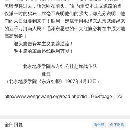
黑暗即将过去，曙光即在前头。”党内走资本主义道路的当
仅派一时的猖狂，丝毫不表明他们的强大，却充分说明，他
们的末日就要到来了！胜利一定属于用毛泽东思想武装起来
的五千万河南人民！毛泽东思想的伟大红旗必将在中原大地
高高飘扬！
迎头痛击资本主义复辟逆流！
毛主席的革命路线胜利万岁！
北京地质学院东方红公社赴豫战斗队
豫磊
（北京地质学院《东方红报》1967年4月12日）
http://www.wengewang.org/read.php?tid=876&fpage=123
全部回复
看全部
倒序浏览