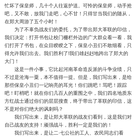
忙坏了保皇师，几十个人往返护送。可怜的保皇师，动手抢
吧，又不敢，放我门走吧，心不甘！只得甘当我们的随从，
在郑大周游了五个小时！
为了不辜负战友们的委托，为了带出郑大革联的印信，
我们决定：打开书包让校门栅栏外边的广大群众看一看．我
们打开了书包，在众目睽睽之下，保皇小丑们不敢细看，只
得允许我们出去。我们胜利了!我们雄赳赳地跨出了郑大的
大门！
这是一件小事，它比起河南革命造反派的斗争业绩，只
不过是沧海一粟，本不值得一提。但是，我们写出来，是给
那些保皇小丑们一记响亮的耳光！你们跳吧！骂吧！跟踪
吧！盯梢吧！就在你们几百人的重围之中，我们四名地质东
方红战士通过你们的层层搜查，终于带出了革联的印信，这
不是对你们绝大的讽刺吗？
我们写出来，是让郑大革联的战友们看到，这是我们对
自己战友的支持！顽强战斗，胜利一定是我们的！
我们写出来，是让二·七公社的工人、农民同志们看