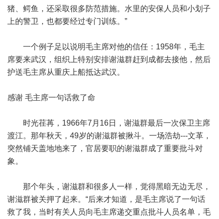
猪、鳄鱼，还采取很多防范措施。水里的安保人员和小划子
上的警卫，也都要经过专门训练。”
一个例子足以说明毛主席对他的信任：1958年，毛主
席要来武汉，组织上特别安排谢滋群赶到成都去接他，然后
护送毛主席从重庆上船抵达武汉。
感谢 毛主席一句话救了命
时光荏苒，1966年7月16日，谢滋群最后一次保卫主席
渡江。那年秋天，49岁的谢滋群被揪斗。一场浩劫---文革，
突然铺天盖地地来了，官居要职的谢滋群成了重要批斗对
象。
那个年头，谢滋群和很多人一样，觉得黑暗无边无尽，
谢滋群被关押了起来。“后来才知道，是毛主席说了一句话
救了我，当时有关人员向毛主席递交重点批斗人员名单，毛