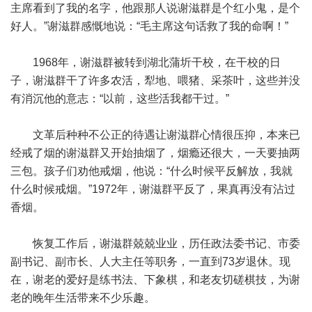
主席看到了我的名字，他跟那人说谢滋群是个红小鬼，是个
好人。”谢滋群感慨地说：“毛主席这句话救了我的命啊！”
1968年，谢滋群被转到湖北蒲圻干校，在干校的日
子，谢滋群干了许多农活，犁地、喂猪、采茶叶，这些并没
有消沉他的意志：“以前，这些活我都干过。”
文革后种种不公正的待遇让谢滋群心情很压抑，本来已
经戒了烟的谢滋群又开始抽烟了，烟瘾还很大，一天要抽两
三包。孩子们劝他戒烟，他说：“什么时候平反解放，我就
什么时候戒烟。”1972年，谢滋群平反了，果真再没有沾过
香烟。
恢复工作后，谢滋群兢兢业业，历任政法委书记、市委
副书记、副市长、人大主任等职务，一直到73岁退休。现
在，谢老的爱好是练书法、下象棋，和老友切磋棋技，为谢
老的晚年生活带来不少乐趣。