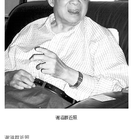
谢滋群近照