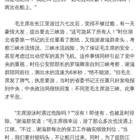
两次在船上。”
毛主席在长江里游过六七次后，觉得不够过瘾，有一天
豪情大发，提出要去三峡游，“这可急坏了所有人！”时任湖
北省委第一书记的王任重看了图纸，又指派谢滋群牵头，考
察三峡水流情况。三峡水流凶险，为了保证毛主席的安全，
甚至考虑过出动空军的直升飞机。这件事情同样引起了党中
央的重视，时任公安部部长的罗瑞卿亲自到三峡考察，谢滋
群陪同前往，测出水的流速为6米秒，“绝不能游。”但毛主
席发了脾气，执意要游，当时的省委书记王任重只好发电报
到中央，中央政治局很快回复：不同意毛主席游三峡。此事
才平息。
“主席游泳时遇过危险吗？”“没有！即使有，也被及时排
除。”谢滋群笑道：“毛主席很幸运，游了那么多次也没遇上
江猪。”不过，谢滋群每次的保卫工作确实细致到位，“当
时，我们要封锁码头，不让船只过来。同时，为了提防江