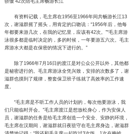
骄傲 42次陪毛主席畅游长江
有资料记载，毛主席在1956至1966年间共畅游长江13
次，谢滋群摇了摇头，用肯定的口吻说：“1956年后，他每
年都要来游几次，在我的记忆里，应该有42次。”“毛主席游
泳很多都是临时决定的，多的时候，一年要游五六次。毛主
席游水大都是在保密的情况下进行的。”
除了1966年7月16日的渡江是对公众公开以外，其他都
是秘密进行的。毛主席游泳全凭兴致，安排的次数多了，谢
滋群也摸到了规律，整套保卫班子练就了高效率的工作速
度。
“毛主席是不听工作人员的计划的，每次他要游泳，我
们只能临时开会。”毛主席渡江是想放松身心，作为安保人
员，谢滋群的任务是给毛主席创造一个安全、安静的环境，
毛主席在汉期间，谢滋群就日夜驻守在毛主席身边，谢滋群
清楚地记得：“我还和毛主席一起吃过3次饭，1次在梅岭，