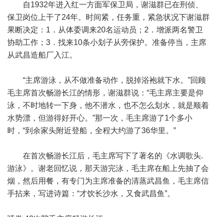
自1932年进入红一方面军保卫局，谢滋群已在刑侦、
保卫岗位上干了24年。时间紧，任务重，紧急状况下谢滋群
果断决定：1．从体委调来20名运动员；2．增派两名警卫
协助工作；3．找来10条小划子从旁保护。准备停当，主席
从武昌造船厂入江。
“主席游泳，从不做准备动作，脱掉浴袍就下水。”回顾
毛主席首次畅游长江的情形，谢滋群说：“毛主席主要是仰
泳，不时地转一下身，他不潜水，也不怎么划水，就是顺着
水势漂，但游得好开心。”那一次，毛主席游了1个多小
时，“到余家头附近登船，全程大约游了36华里。”
在首次畅游长江后，毛主席写下了著名的《水调歌头.
游泳》。谢老回忆说，那天游完泳，毛主席在船上先抽了会
烟，然后用餐，有专门为主席准备的清蒸武昌鱼，毛主席信
手拈来，写进诗篇：“才饮长沙水，又食武昌鱼”。