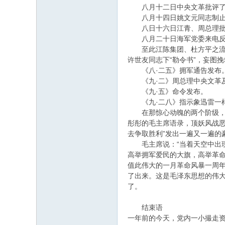
八月十二日中央文革批评了北
八月十四日姚文元同志制止了
八日十六日江青、周总理批评
八月二十日海军党委来电反对“
至此江陈集团、杜方平之流凭
许世友同志下“勒令书”，妄图
《八·二五》拥军通告发布
《九·二》周总理中央文革及张
《九·五》命令发布。
《九·二八》指示象迅雷一样
在那惊心动魄的两个阶级，两
彤彤的毛主席语录，顶妖风战
去争取胜利”发出一遍又一遍的
毛主席说：“当着天空中出现
高举拥军爱民的大旗，高举革
值此伟大的一月革命风暴一周
了出来。这是毛泽东思想的伟
了。
结束语
一年前的今天，党内一小撮走资