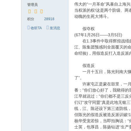
究
伟大的“一月革命”风暴自上海
管理员
网
当权派的权!这是两个阶级、
动魄的生死大博斗。
积分
28918
收听TA
发消息
假夺权
(67年1月26日——3月5日)
在1.3事件中取得辉煌战绩的
江、陈集团预感到全面覆灭的
命经验)，用假造反打入造反派
假造反
一月十五日，陈光到南大慷慨陈
了”。
许家屯正是蒙在鼓里，一月十
番：“你们放心好了，我晓得的
江早就说过：“你们都不是三反
们订“攻守同盟”真是此地无银
线，江、陈还设下第三道防线
但陈光的假造反被造反派识破!
杨华受宠若惊，当即拍胸说：“
士英，包厚昌，陈扬钻进“生产