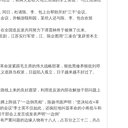
结合”，前两天还在大骂江渭清的李士英说：“与江渭清结
同日，杜请陈、李、包上台帮助开好“三干”会议。
会议，并畅游颐和园，某些人还与陈、李、包合欢留
在全国造反派共同努力下谭震林终于被揪了出来。
相丑剧，江苏实行军管，江、陈企图用“三凑合”复辟资本主
级革命派紧跟毛主席的伟大战略部署，狠批黑修养狠批刘邓
主义道路当权派，日益陷入孤立，日子越来越不好过了。
路线上来的良好愿望，利用造反派内部在解放干部问题上
阵搞了“一边倒亮相”，陈扬书面声明：“坚决站在×革
总部的会议”李士英不仅如此，还疯狂地叫嚣革命的小将批斗和
局干部会上发言或发表声明“一边倒”
有严重问题的边缘人物有十八人，占百分之三十二，共占