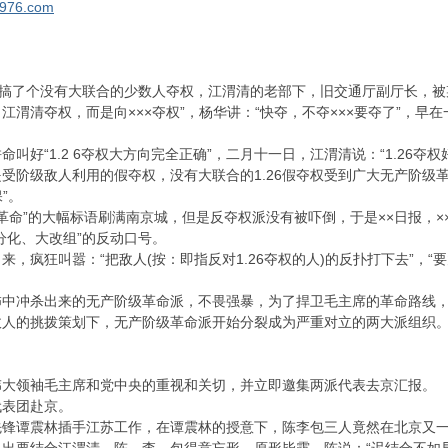
1976.com
地搞了个没有大联合的少数人夺权，江渭清的老部下，旧交通厅副厅长，被某些
江渭清夺权，而是向×××夺权”，杨华讲：“快夺，不夺×××要夺了”，早
“1.2 6夺权大方向完全正确”，二月十一日，江渭清说：“1.26夺
受阶级敌人利用的假夺权，没有大联合的1.26假夺权受到广大无产阶级
”。
是反革命”的大幅标语刷满南京城，但是反夺权派没有被吓倒，于是××日报，
分化、大改组”的反动口号。
疯狂叫嚣：“把敌人(按：即指反对1.26夺权的人)的反扑打下去”，“要
怖中冲杀出来的无产阶级革命派，不畏强暴，为了捍卫毛主席的革命路线
敌人的挑拨策划下，无产阶级革命派开始分裂成为严重对立的两大派组织
领袖毛主席和党中央的重视和关切，并立即邀集两派代表去京汇报。
表团赴京。
谭震林插手江苏工作，在谭震林的授意下，陈李包三人竟然在北京又一次“