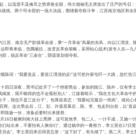
兴起，以迅雷不及掩耳之势席卷全国，伟大领袖毛主席发出了庄严的号召
两条路线、两个司令部的一场大决战，围绕着夺权斗争，江苏南京地区和全
江苏、南京无产阶级革命派，乘“一月革命”风暴的东风，向以江渭清、
命运即将来临，负隅顽抗，改变反革命策略，采用钻心战术(派专人在—九
内部，搞反革命“三凑合”，阴谋策划假夺权。
词：“我要造反，要造江渭清的反!”这可把许家屯吓一大跳，急忙告江，
四日深夜，黑书记处开了一个绝密黑会，参加的除江、陈外，仅有李士英
我揭发，我不晓得的也不会冤枉别人”，江接着暗示，“我在文化大革命中的
分子，我也不是三反分子”。包厚昌表态：“我要站完最后一班岗”。彼此
三百两。这次黑会后，江、彭、许退居幕后，陈、李、包走到台前，以“造
，即陈扬一伙，准备必要时出来接替。
1月16日被揪到南大挂上黑牌，这可急煞李、包二人。一计不成，又施一
你们站出来，不要怕有人揪你们”。通过杨华的一番努力，李士英在17日受
委员会”。李士英回来后得意忘形：“这下好了，有头绪了”。第二天，李士