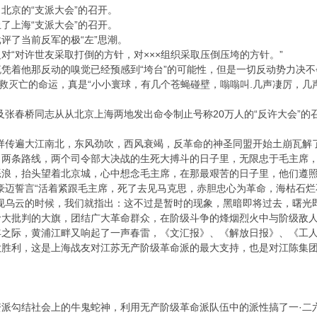
京的“支派大会”的召开。
上海“支派大会”的召开。
了当前反军的极“左”思潮。
对许世友采取打倒的方针，对×××组织采取压倒压垮的方针。”
着他那反动的嗅觉已经预感到“垮台”的可能性，但是一切反动势力决不
挽救灭亡的命运，真是“小小寰球，有几个苍蝇碰壁，嗡嗡叫.几声凄厉，几
。
春桥同志从从北京上海两地发出命令制止号称20万人的“反许大会”的
传遍大江南北，东风劲吹，西风衰竭，反革命的神圣同盟开始土崩瓦解
条路线，两个司令部大决战的生死大搏斗的日子里，无限忠于毛主席，
恶浪，抬头望着北京城，心中想念毛主席，在那最艰苦的日子里，他们遵照
豪迈誓言“活着紧跟毛主席，死了去见马克思，赤胆忠心为革命，海枯石烂不
乌云的时候，我们就指出：这不过是暂时的现象，黑暗即将过去，曙光即
命大批判的大旗，团结广大革命群众，在阶级斗争的烽烟烈火中与阶级敌
年之际，黄浦江畔又响起了一声春雷，《文汇报》、《解放日报》、《工
大胜利，这是上海战友对江苏无产阶级革命派的最大支持，也是对江陈集
派勾结社会上的牛鬼蛇神，利用无产阶级革命派队伍中的派性搞了一·二