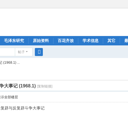
毛泽东研究
原始资料
百花齐放
学术信息
其它
帖子
搜
8.1) ...
索
记 (1968.1)
[复制链接]
显示全部楼层
来复辟与反复辟斗争大事记