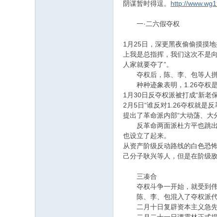
阴谋暂时得逞。
http://www.wg
一·二六假夺权
1月25日，深更黑夜偷偷摸摸
上我是总指挥，我们这次不是向
人家就要夺了”。
夺权后，陈、李、包等人拼命叫好
种种迹象表明，1.26夺权是
1月30日反夺权派被打成“新老保
2月5日“谁反对1.26夺权就
提出了革命派内部“大动荡、大
反革命两面派杜方平也跳出来，
也设立了起来。
从资产阶级反动路线的白色恐
己分子耿兴等人，但是在阶级
三凑合
夺权斗争一开始，就受到伟大
陈、李、包混入了夺权派代
二月十日复辟资本主义急先锋