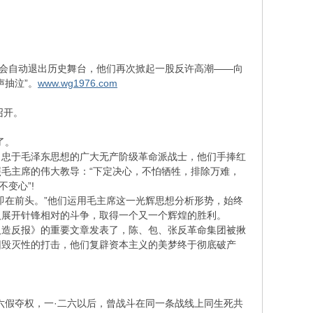
会自动退出历史舞台，他们再次掀起一股反许高潮——向
声抽泣”。
www.wg1976.com
召开。
了。
忠于毛泽东思想的广大无产阶级革命派战士，他们手捧红
毛主席的伟大教导：“下定决心，不怕牺牲，排除万难，
变心”!
在前头。”他们运用毛主席这一光辉思想分析形势，始终
人展开针锋相对的斗争，取得一个又一个辉煌的胜利。
人造反报》的重要文章发表了，陈、包、张反革命集团被揪
团毁灭性的打击，他们复辟资本主义的美梦终于彻底破产
六假夺权，一·二六以后，曾战斗在同一条战线上同生死共