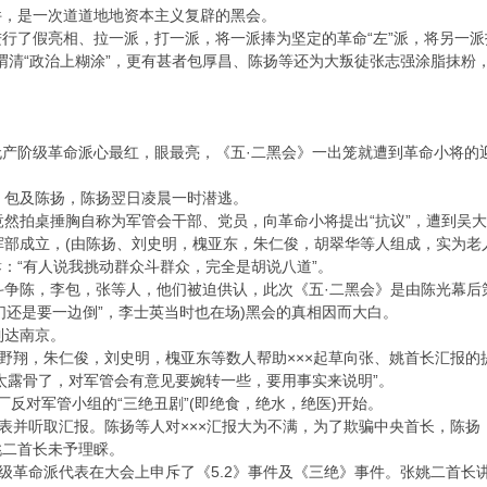
，是一次道道地地资本主义复辟的黑会。
假亮相、拉一派，打一派，将一派捧为坚定的革命“左”派，将另一派打成
，江渭清“政治上糊涂”，更有甚者包厚昌、陈扬等还为大叛徒张志强涂脂抹
阶级革命派心最红，眼最亮，《五·二黑会》一出笼就遭到革命小将的迎头
，包及陈扬，陈扬翌日凌晨一时潜逃。
竟然拍桌捶胸自称为军管会干部、党员，向革命小将提出“抗议”，遭到吴
挥部成立，(由陈扬、刘史明，槐亚东，朱仁俊，胡翠华等人组成，实为老
“有人说我挑动群众斗群众，完全是胡说八道”。
斗争陈，李包，张等人，他们被迫供认，此次《五·二黑会》是由陈光幕后策
我们还是要一边倒”，李士英当时也在场)黑会的真相因而大白。
到达南京。
王野翔，朱仁俊，刘史明，槐亚东等数人帮助×××起草向张、姚首长汇报的
太露骨了，对军管会有意见要婉转一些，要用事实来说明”。
对军管小组的“三绝丑剧”(即绝食，绝水，绝医)开始。
代表并听取汇报。陈扬等人对×××汇报大为不满，为了欺骗中央首长，陈
姚二首长未予理睬。
阶级革命派代表在大会上申斥了《5.2》事件及《三绝》事件。张姚二首长