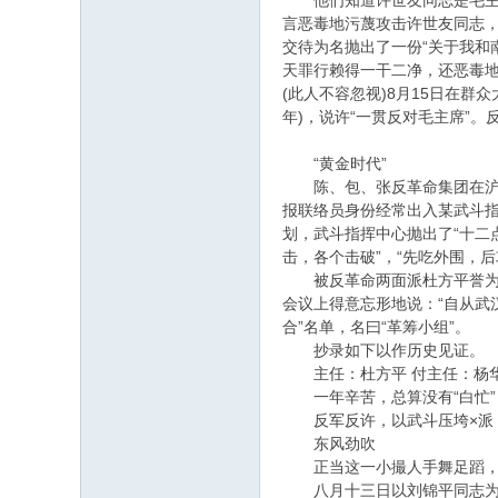
他们知道许世友同志是毛主席
言恶毒地污蔑攻击许世友同志，
交待为名抛出了一份“关于我和
天罪行赖得一干二净，还恶毒地污
(此人不容忽视)8月15日在群众
年)，说许“一贯反对毛主席”。
“黄金时代”
陈、包、张反革命集团在沪宁
报联络员身份经常出入某武斗指挥
划，武斗指挥中心抛出了“十二
击，各个击破”，“先吃外围，后
被反革命两面派杜方平誉为“黄
会议上得意忘形地说：“自从武
合”名单，名曰“革筹小组”。
抄录如下以作历史见证。
主任：杜方平 付主任：杨华
一年辛苦，总算没有“白忙”，
反军反许，以武斗压垮×派，打
东风劲吹
正当这一小撮人手舞足蹈，利
八月十三日以刘锦平同志为首