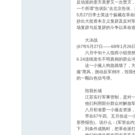
反动派的变天美梦又一次焚灭，
一个所谓“告状队”去北京告张
5月27日李士英这个躲藏在革
抄出大批资本主义复辟及反对
场复辟与反复辟的斗争以革命
大决战
(67年5月27日——68年1月26日
六月中旬十人指挥小组突然销声
6.24连续发生不明真相的群
这一小撮人狗急跳墙了，为了
撮”黑风，挑动反军倒许，毁
的一颗白色信号弹。
毁我长城
江苏实行军事管制，是对一小
他们利用部分群众对解放军支
八月初省委一小撮走资派，陈
早在67午四、五月份这一小撮
形势报告)。说什么：(军管会
下，到条件成熟时，把革命派打