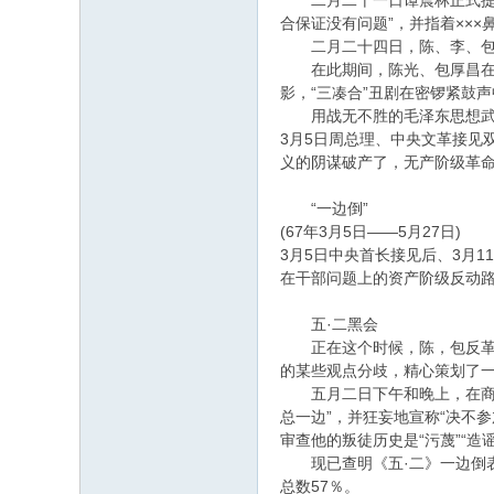
二月二十一日谭震林正式提出
合保证没有问题”，并指着××
二月二十四日，陈、李、包与杜
在此期间，陈光、包厚昌在京
影，“三凑合”丑剧在密锣紧鼓
用战无不胜的毛泽东思想武装
3月5日周总理、中央文革接见
义的阴谋破产了，无产阶级革
“一边倒”
(67年3月5日——5月27日)
3月5日中央首长接见后、3月
在干部问题上的资产阶级反动
五·二黑会
正在这个时候，陈，包反革命
的某些观点分歧，精心策划了一
五月二日下午和晚上，在商业
总一边”，并狂妄地宣称“决不
审查他的叛徒历史是“污蔑”“造
现已查明《五·二》一边倒表
总数57％。