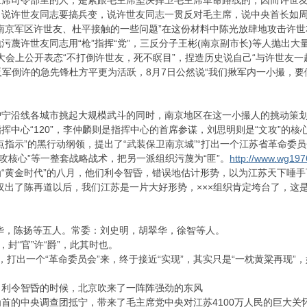
司令部里的人，是紧跟毛主席坚决捍卫毛主席革命路线的，因而许世友
说许世友同志要搞兵变，说许世友同志一贯反对毛主席，说中央首长如周
南京军区许世友、杜平接触的一些问题”在这份材料中陈光放肆地攻击许世
蔑许世友同志用“枪”指挥“党”，三反分子王彬(南京副市长)等人抛出大量
大会上公开表态“不打倒许世友，死不瞑目”，捏造历史说自己“与许世友一起长征
反军倒许的急先锋杜方平更为活跃，8月7日公然说“我们揪军内一小撮，要做
沿线各城市挑起大规模武斗的同时，南京地区在这一小撮人的挑动策划
中心“120”，李仲麟则是指挥中心的首席参谋，刘思明则是“文攻”的核心
点指示”的黑行动纲领，提出了“武装保卫南京城”“打出一个江苏省革命委员
攻核心”等一整套战略战术，把另一派组织污蔑为“匪”。
http://www.wg19
金时代”的八月，他们利令智昏，错误地估计形势，以为江苏天下唾手可
汉出了陈再道以后，我们江苏是一片大好形势，×××组织肯定垮台了，这是1
，陈扬等五人。常委：刘史明，胡翠华，徐智等人。
封“官”许“爵”，此其时也。
出一个“革命委员会”来，终于接近“实现”，其实只是“一枕黄粱再现”
令智昏的时候，北京吹来了一阵阵强劲的东风
的中央调查团抵宁，带来了毛主席党中央对江苏4100万人民的巨大关