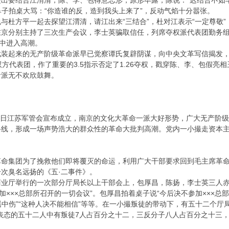
要结合江渭清，陈、李、包得意忘形，原形毕露，陈说：“迟结合不如早
×鼻子拍桌大骂：“你造谁的反，造到我头上来了”，反动气焰十分嚣张。
方平一起去探望江渭清，请江出来“三结合”，杜对江表示“一定尊敬”，
分别主持了三次生产会议，李士英骗取信任，列席夺权派代表团勤务组
声中进入高潮。
起来的无产阶级革命派早已觉察谭氏复辟阴谋，向中央文革写信揭发，
双方代表团，作了重要的3.5指示否定了1.26夺权，戳穿陈、李、包假亮
命派无不欢欣鼓舞。
11日江苏军管会宣布成立，南京的文化大革命一派大好形势，广大无产阶
路线，形成一场声势浩大的群众性的革命大批判高潮。党内一小撮走资本
集团为了挽救他们即将覆灭的命运，利用广大干部要求回到毛主席革命
次臭名远扬的《五·二事件》。
厅举行的一次部分厅局长以上干部会上，包厚昌，陈扬，李士英三人赤膊上
参加×××总部所召开的一切会议”。包厚昌拍着桌子说“今后决不参加×××
谣中伤”“这种人决不能相信”等等。在一小撮叛徒的带动下，有五十二个厅
态的五十二人中有叛徒7人占百分之十二，三反分子八人占百分之十三，