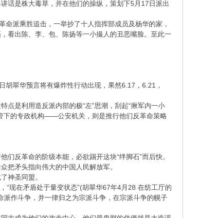
4讲话是株大毒草，并在他们的操纵，策划下5月17日派出
级革命派乘胜追击，一举抄了十人指挥部成员及杨华的家，
亮，看出陈、李、包、陈扬等一小撮人的丑恶嘴脸。至此一
华预言将有爆炸性行动出现，果然6.17，6.21，
点是利用造反派内部的极“左”思潮，刮起“揪军内一小
管下的专政机构——公安机关，则是推行他们反革命策略
们反革命的阶级本能，必欲踢开这块“绊脚石”而后快。
众把矛头指向伟大的中国人民解放军。
了神圣同盟。
在矛盾处于量变状态”(胡翠华67年4月28 在纺工厅的
革命派作斗争，并一律归之为宗派斗争，在宗派斗争的幌子