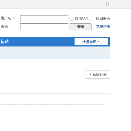
切
换
用户名
自动登录
找回密码
到
宽
密码
立即注册
登录
版
最新贴
快捷导航
返回列表