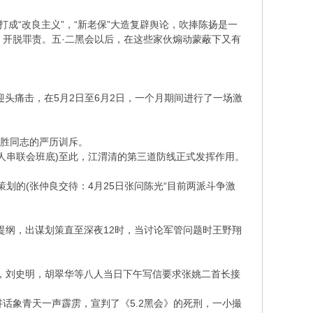
“改良主义”，“新老保”大造复辟舆论，吹捧陈扬是一
粉，开脱罪责。五·二黑会以后，在这些家伙煽动蒙蔽下又有
痛击，在5月2日至6月2日，一个月期间进行了一场激
大胜同志的严历训斥。
人串联会班底)至此，江渭清的第三道防线正式发挥作用。
划的(张仲良交待：4月25日张问陈光“目前两派斗争激
提纲，出谋划策直至深夜12时，当讨论军管问题时王野翔
扬，刘史明，胡翠华等八人当日下午写信要求张姚二首长接
讲话象青天一声霹雳，宣判了《5.2黑会》的死刑，一小撮