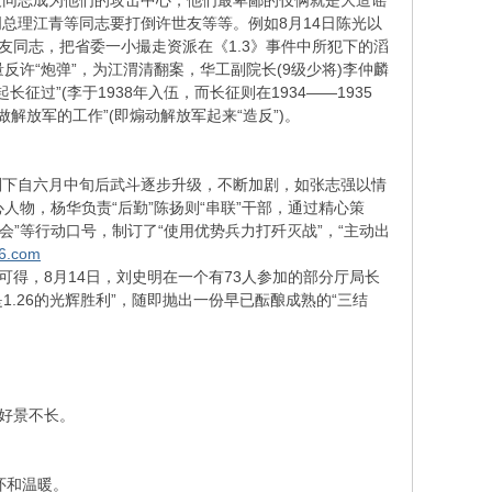
同志成为他们的攻击中心，他们最卑鄙的伎俩就是大造谣
总理江青等同志要打倒许世友等等。例如8月14日陈光以
友同志，把省委一小撮走资派在《1.3》事件中所犯下的滔
反许“炮弹”，为江渭清翻案，华工副院长(9级少将)李仲麟
过”(李于1938年入伍，而长征则在1934——1935
解放军的工作”(即煽动解放军起来“造反”)。
下自六月中旬后武斗逐步升级，不断加剧，如张志强以情
人物，杨华负责“后勤”陈扬则“串联”干部，通过精心策
会”等行动口号，制订了“使用优势兵力打歼灭战”，“主动出
76.com
得，8月14日，刘史明在一个有73人参加的部分厅局长
.26的光辉胜利”，随即抛出一份早已酝酿成熟的“三结
，好景不长。
怀和温暖。