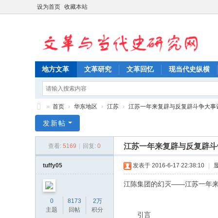
设为首页
收藏本站
地方文革
文革研究
文革回忆
现当代史纵横
»
首页
›
华东地区
›
江苏
›
江苏一年来复辟与反复辟斗争大事记 (196
文
发新帖
革
江苏一年来复辟与反复辟斗争大事
查看:
5169
|
回复:
0
与
当
tuffy05
发表于 2016-6-17 22:38:10
|
代
江陈集团的幻灭——江苏一年
史
0
8173
2万
研
主题
回帖
积分
引言