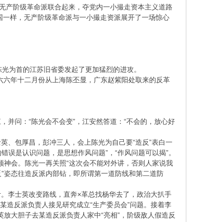
：无产阶级革命派联合起来，夺党内一小撮走资本主义道路
国一样，无产阶级革命派与一小撮走资派展开了一场惊心
陈光为首的江苏旧省委发起了更加猛烈的进攻。
六六年十二月份从上海陈丕显，广东赵紫阳处取来的反革
并问：“陈光会不会变”，江安然答道：“不会的，放心好
、包厚昌，彭冲三人，会上陈光为自己要“造反”表白一
错误是认识问题，是思想作风问题”，“作风问题可以揭”。
心领神会。陈光一再关照“这次会不能对外讲，否则人家说我
反”姿态往造反派内部钻，即所谓第一道防线和第二道防
计。李士英改变路线，直奔×革总找杨华去了，政治大扒手
某造反派负责人接见研究成立“生产委员会”问题。接着李
英放大胆子去某造反派负责人家中“亮相”，阶级敌人假造反