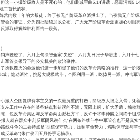
但这一小撮阶级敌人是不死心的，他们删减歪曲5.14讲话，恶毒污蔑5.1
、姚二首长的状。
命阵营内数十年的大叛徒，终于被无产阶级革命派揪出了。当夜我无产阶
军管会的罪证，分为四批陆续加以公布。广大无产阶级革命派更加心明眼
造反派取得辉煌胜利而告一段落。
)
匿迹了。六月上旬徐智全家“失迹”，六月九日张子华潜逃，六月十七日胡翠
众冲击军管会领导下的公安机关的政治事件。
挽救覆灭的命运他们进一步加强了他们的反革命策略的推行，这一阶段特
我长城；煽动派性，挑起大规模武斗，企图利用一派，吃掉另一派。冲击军
撮人企图复辟资本主义的一次最沉重的打击，阶级敌人恨之入骨，凭着他
左工作中存在的某些缺点和错误的不满，无限上纲，扩大矛盾，煽动群
、包反革命集团与反革命两面派杜方平，反许干将李仲麟之间终于组成
人就在群众中刮反军阴风说什么“在两条路线斗争中军管会也不是真实”，“现
内)路线斗争的主要特点是“扶植保守势力，压制革命势力，煽动保守派与
成反革命”(朱仁俊四五月份手记摘录)。