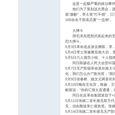
这是一起极严重的政治事件
他们为了策划这次黑会，进行了
面“旗帜”，李士英“打不倒”
100余名干部表态要“一边倒”。
大搏斗
用毛泽东思想武装起来的无产
烈大搏斗。
5月3日革命造反派去揪陈，李
5月4日李士英被揪至南大后，
5月5日六人领导小组、十人指
同日陈扬在人民大会堂叫嚣：
5月7日无产阶级革命派在南大
化，我们怎么办?”陈光答：“
5月9日张春桥、姚文元两首长
5月10日晚在文化宫，陈扬，
献策说：“你的汇报太直通通，
同日在反革命集团策划下×厂反
5月11日张姚二首长接见双方
见，信由叛徒朱仁俊执笔。张
5月14日张姚二首长接见无产