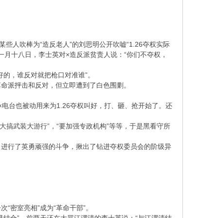
人吹棒为“造反老人”的刘思明公开吹嘘“1.26夺权实际
在一月十八日，李士英对×造反派贫责人说：“你们不夺权，
权好的，谁反对就把枪口对准谁”。
革命派抨击和反对，但立即遭到了白色围剿。
××电台也被动用来为1.26夺权叫好，打、砸、抢开始了。还
大搞武装大游行”，“要加强专政机构”等等，于是黑看守所
，进行了英勇顽强的斗争，揪出了钻进夺权委员会的阶级异
。
密室亮相”成为“革命干部”。