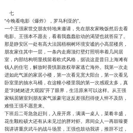
七
“今晚看电影《爆炸》，罗马利亚的”。
一个王强家世交朋友特地来邀请，先在朋友家晚饭然后去看
电影。王强本不愿去，看着我蠢蠢欲动的渴望也就答应了。
那是静安区一处有高大法国梧桐树环境安谧的小高层楼房，
朋友家住其中一层，一条内走廊顶灯壁灯照明串着几间居
室，内部结构明显残留着欧式风格，据说这是昔日上海滩有
钱人的住宅，解放时畏惧新政权举家逃亡海外。我第一次走
进如此气派的家居小楼，第一次看见宽大阳台，第一次看见
卧室里的抽水马桶，在这幢小楼里我的第一次感观太多，真
是“刘姥姥进大观园”开了眼界，生活原来可以这样。从王强
家蜗居陋室到朋友家气派豪宅这反差强烈得使人悴不及防，
难怪王强不愿意来。
下班后二哥急急赶到，入座开席，满满一桌人，菜肴丰盛，
花生颗粒硕大还有从未见过的胖对虾。席间众人一再鼓噪要
我讲讲重庆武斗的战斗场景，王强也鼓动我讲，推辞不过，