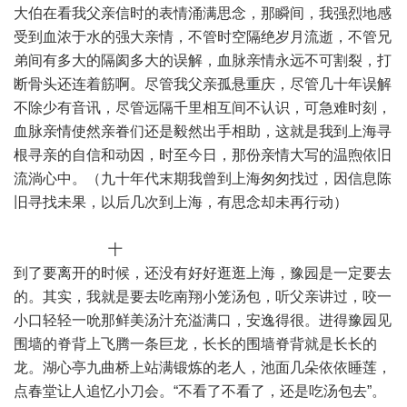
大伯在看我父亲信时的表情涌满思念，那瞬间，我强烈地感
受到血浓于水的强大亲情，不管时空隔绝岁月流逝，不管兄
弟间有多大的隔阂多大的误解，血脉亲情永远不可割裂，打
断骨头还连着筋啊。尽管我父亲孤悬重庆，尽管几十年误解
不除少有音讯，尽管远隔千里相互间不认识，可急难时刻，
血脉亲情使然亲眷们还是毅然出手相助，这就是我到上海寻
根寻亲的自信和动因，时至今日，那份亲情大写的温煦依旧
流淌心中。（九十年代末期我曾到上海匆匆找过，因信息陈
旧寻找未果，以后几次到上海，有思念却未再行动）
十
到了要离开的时候，还没有好好逛逛上海，豫园是一定要去
的。其实，我就是要去吃南翔小笼汤包，听父亲讲过，咬一
小口轻轻一吮那鲜美汤汁充溢满口，安逸得很。进得豫园见
围墙的脊背上飞腾一条巨龙，长长的围墙脊背就是长长的
龙。湖心亭九曲桥上站满锻炼的老人，池面几朵依依睡莲，
点春堂让人追忆小刀会。“不看了不看了，还是吃汤包去”。