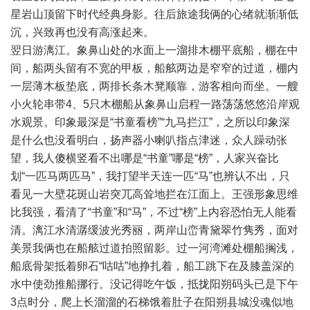
星岩山顶留下时代经典身影。往后旅途我俩的心绪就渐渐低
沉，兴致再也没有高涨起来。
翌日游漓江。象鼻山处的水面上一溜排木棚平底船，棚在中
间，船两头留有不宽的甲板，船舷两边是窄窄的过道，棚内
一层薄木板垫底，两排长条木凳顺靠，游客相向而坐。一艘
小火轮串带4、5只木棚船从象鼻山启程一路荡荡悠悠沿岸观
水观景。印象最深是“书童看榜”“九马拦江”，之所以印象深
是什么也没看明白，扬声器小喇叭指点津迷，众人躁动张
望，我人傻横竖看不出哪是“书童”哪是“榜”，人家兴奋比
划“一匹马两匹马”，我打望半天连一匹“马”也辨认不出，只
看见一大壁花斑山岩突兀高耸地拦在江面上。王强形象思维
比我强，看清了“书童”和“马”，不过“榜”上内容恐怕无人能看
清。漓江水清潺缓波光秀丽，两岸山峦青黛翠竹隽秀，面对
美景我俩也在船舷过道拍照留影。过一河湾滩处棚船搁浅，
船底骨架抵着卵石“咕咕”地挣扎着，船工跳下在及膝盖深的
水中使劲推船挪行。没记得吃午饭，抵拢阳朔码头已是下午
3点时分，爬上长溜溜的石梯饿着肚子在阳朔县城没魂似地