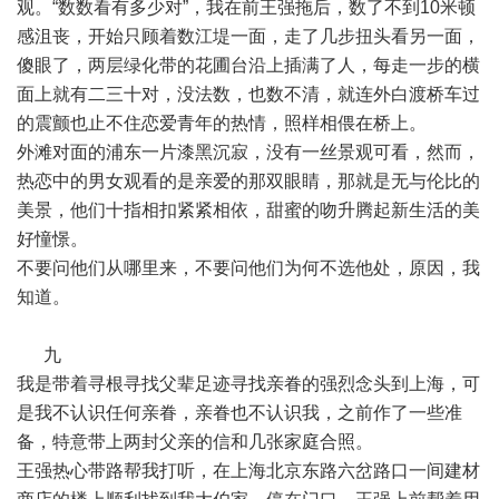
观。“数数看有多少对”，我在前王强拖后，数了不到10米顿
感沮丧，开始只顾着数江堤一面，走了几步扭头看另一面，
傻眼了，两层绿化带的花圃台沿上插满了人，每走一步的横
面上就有二三十对，没法数，也数不清，就连外白渡桥车过
的震颤也止不住恋爱青年的热情，照样相偎在桥上。
外滩对面的浦东一片漆黑沉寂，没有一丝景观可看，然而，
热恋中的男女观看的是亲爱的那双眼睛，那就是无与伦比的
美景，他们十指相扣紧紧相依，甜蜜的吻升腾起新生活的美
好憧憬。
不要问他们从哪里来，不要问他们为何不选他处，原因，我
知道。
九
我是带着寻根寻找父辈足迹寻找亲眷的强烈念头到上海，可
是我不认识任何亲眷，亲眷也不认识我，之前作了一些准
备，特意带上两封父亲的信和几张家庭合照。
王强热心带路帮我打听，在上海北京东路六岔路口一间建材