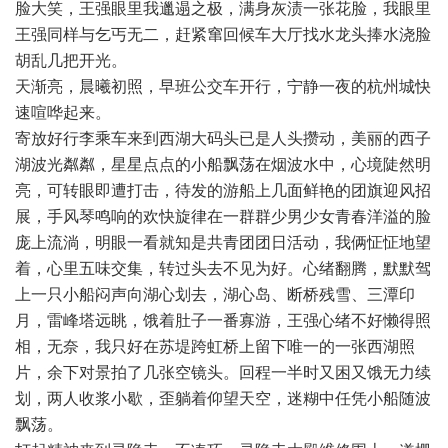
脸大笑，王强眼里我邋遢之极，满身灰渍一张花脸，我眼里
王强同样与乞丐无二，赶紧窜回候车大厅找水龙头捧水浇脸
胡乱几把开光。
天渐亮，晨曦初照，早班公交车开行，宁静一夜的杭州城快
速喧哗起来。
寄放好行李乘车来到西湖大码头已是人头攒动，美丽的西子
湖波光粼粼，星星点点的小船飘荡在烟波水中，心境陡然明
亮，可转眼即遭打击，待发的游船上几面鲜艳的团旗迎风招
展，手风琴鸣响的欢快旋律在一群群少男少女青春洋溢的脸
庞上流淌，明眼一看就知是共青团团日活动，我俩怔怔地望
着，心里五味交集，转过头去不见为好。心绪翻腾，默默驾
上一只小船闷声向湖心划去，湖心岛、断桥残雪、三潭印
月，雷峰塔远眺，饿着肚子一番寡游，王强心绪不好懒得照
相，无奈，我只好在苏堤跨虹桥上留下唯一的一张西湖照
片，余下对景拍了几张空镜头。回程一半时又困又饿无力续
划，两人收浆小歇，歪躺着仰望天空，迷糊中任凭小船随波
飘荡。