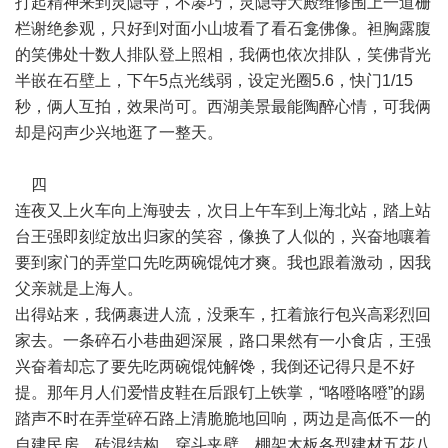
打起精神来到灵隐寺，不凑巧，灵隐寺大殿维修围上一道栅
栏谢绝参观，只好到对面小山坡看了看石龛佛像。袒胸露腹
的笑佛处十数人排队登上照相，我俩也依次排队，笑佛背光
半嵌在石壁上，下午5点光线弱，设定光圈5.6，快门1/15
秒，俩人互拍，效果尚可。西湖美景最能陶醉心情，可我俩
却是闷声少兴地逛了一整天。
四
连夜又上火车向上海驶去，次日上午车到上海北站，踏上站
台王强即刻绽放出归家的笑容，像换了人似的，兴奋地嚷着
要到家门的弄堂口先吃两碗馄饨才爽。我也跟着激动，因我
父亲就是上海人。
出得站来，我俩裹进人流，没乘车，扛着旅行包兴高彩烈回
家去。一条碎石小巷曲廻深展，路口果然有一小食店，王强
兴奋着却忘了要先吃两碗馄饨解馋，我倒还记得只是不好
提。那年月人们爱惜皮鞋在后跟钉上铁掌，“咯噔咯噔”的踢
踏声不时在弄堂碎石路上清脆脆地回响，两边是高低不一的
自建民房，砖混结构，穿斗夹壁，棚架木板各型建材五花八