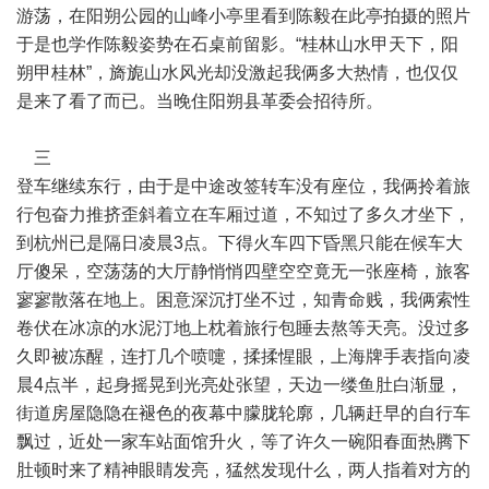
游荡，在阳朔公园的山峰小亭里看到陈毅在此亭拍摄的照片
于是也学作陈毅姿势在石桌前留影。“桂林山水甲天下，阳
朔甲桂林”，旖旎山水风光却没激起我俩多大热情，也仅仅
是来了看了而已。当晚住阳朔县革委会招待所。
三
登车继续东行，由于是中途改签转车没有座位，我俩拎着旅
行包奋力推挤歪斜着立在车厢过道，不知过了多久才坐下，
到杭州已是隔日凌晨3点。下得火车四下昏黑只能在候车大
厅傻呆，空荡荡的大厅静悄悄四壁空空竟无一张座椅，旅客
寥寥散落在地上。困意深沉打坐不过，知青命贱，我俩索性
卷伏在冰凉的水泥汀地上枕着旅行包睡去熬等天亮。没过多
久即被冻醒，连打几个喷嚏，揉揉惺眼，上海牌手表指向凌
晨4点半，起身摇晃到光亮处张望，天边一缕鱼肚白渐显，
街道房屋隐隐在褪色的夜幕中朦胧轮廓，几辆赶早的自行车
飘过，近处一家车站面馆升火，等了许久一碗阳春面热腾下
肚顿时来了精神眼睛发亮，猛然发现什么，两人指着对方的