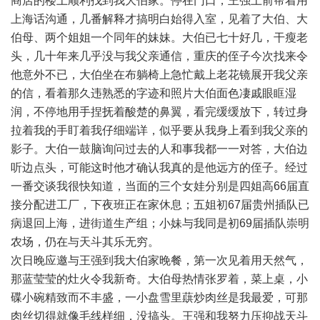
商店的楼上顺利找到我大伯家。停在门口，王强上前帮着用
上海话沟通，几番解释才搞明白始得入室，见着了大伯、大
伯母、两个姐姐一个同年的妹妹。大伯已七十好几，干瘦老
头，几十年来几乎没与我父亲通信，重庆的侄子今次找来令
他意外不已，大伯坐在布躺椅上急忙戴上老花镜展开我父亲
的信，看着那久违熟悉的字迹和照片大伯面色凄戚眼眶湿
润，不停地用手捏抚着酸楚的鼻翼，看完缓缓放下，转过身
拉着我的手盯着我仔细端详，似乎要从我身上看到我父亲的
影子。大伯一鼓脑询问过去的人和事我都一一对答，大伯边
听边点头，可能这时他才确认我真的是他远方的侄子。经过
一番交谈我很快知道，当面的三个女娃分别是四姐高66届直
接分配进工厂，下夜班正在家休息；五姐初67届贵州插队已
病退回上海，进街道生产组；小妹与我同是初69届插队崇明
农场，仍在与天斗其乐无穷。
次日晚应邀与王强到我大伯家晚餐，第一次见着用天然气，
那蓝莹莹的灶火令我新奇。大伯母热情张罗着，菜上桌，小
碟小碗精致而不丰盛，一小盘雪里蕻炒肉丝是我最爱，可那
肉丝切得就像毛线样细，没搞头。王强和我努力压抑战天斗