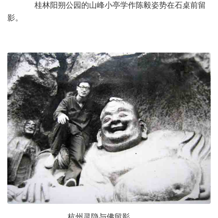
桂林阳朔公园的山峰小亭学作陈毅姿势在石桌前留
影。
杭州灵隐与佛留影