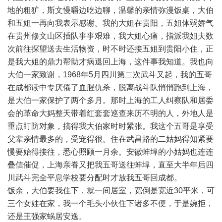
地的粗犷，斯文慢嚼边吃边聊，温馨的亲情弥漫饭桌，大伯
和五姐一再向我表示感谢。我的大姐在贵阳，五姐体弱娇气
在贵州修文山区插队事事艰难，我大姐心痛，指派我姐夫数
次前往探望送去生活物资，时不时还接五姐到贵阳小住，正
是我大姐的鼎力帮助才病退回上海，这件事我知道。我也向
大伯一家致谢，1968年5月四川第二次武斗又起，我的五哥
在成都读中专厌倦了血腥仇杀，脱离战斗队悄悄跑到上海，
是大伯一家保护了两个多月。那时上海的工人纠察队和居委
会的革命大妈整天带着红套套巡查来历不明的人，外地人是
重点盯防对象，搞得我大伯家时时紧张。我这个五哥是享受
父辈亲情最多的，受宠得很。住在武昌路的二姑妈得知紧要
慢要始得接往，悉心照顾一月余。安徽蚌埠的小姑妈也连连
叠信催促，上海亲眷又把我五哥送往蚌埠，直至大半年后四
川武斗完全平息学校要分配时才放我五哥回成都。
饭余，大伯要我住下，就一间居室，宽倒是宽近30平米，可
三个女娃在家，我一个毛头小伙住下诸多不便，于是婉拒，
还是王强家蜗居安逸。