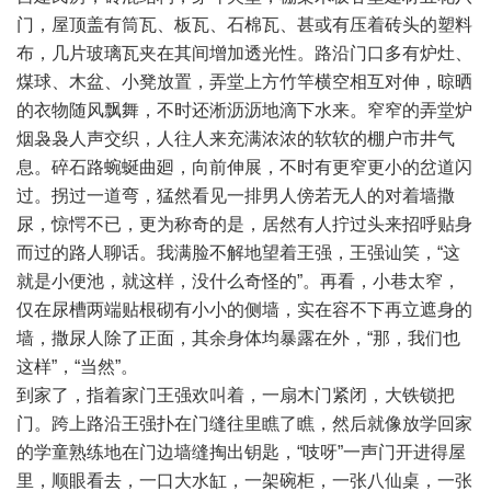
门，屋顶盖有筒瓦、板瓦、石棉瓦、甚或有压着砖头的塑料
布，几片玻璃瓦夹在其间增加透光性。路沿门口多有炉灶、
煤球、木盆、小凳放置，弄堂上方竹竿横空相互对伸，晾晒
的衣物随风飘舞，不时还淅沥沥地滴下水来。窄窄的弄堂炉
烟袅袅人声交织，人往人来充满浓浓的软软的棚户市井气
息。碎石路蜿蜒曲廻，向前伸展，不时有更窄更小的岔道闪
过。拐过一道弯，猛然看见一排男人傍若无人的对着墙撒
尿，惊愕不已，更为称奇的是，居然有人拧过头来招呼贴身
而过的路人聊话。我满脸不解地望着王强，王强讪笑，“这
就是小便池，就这样，没什么奇怪的”。再看，小巷太窄，
仅在尿槽两端贴根砌有小小的侧墙，实在容不下再立遮身的
墙，撒尿人除了正面，其余身体均暴露在外，“那，我们也
这样”，“当然”。
到家了，指着家门王强欢叫着，一扇木门紧闭，大铁锁把
门。跨上路沿王强扑在门缝往里瞧了瞧，然后就像放学回家
的学童熟练地在门边墙缝掏出钥匙，“吱呀”一声门开进得屋
里，顺眼看去，一口大水缸，一架碗柜，一张八仙桌，一张