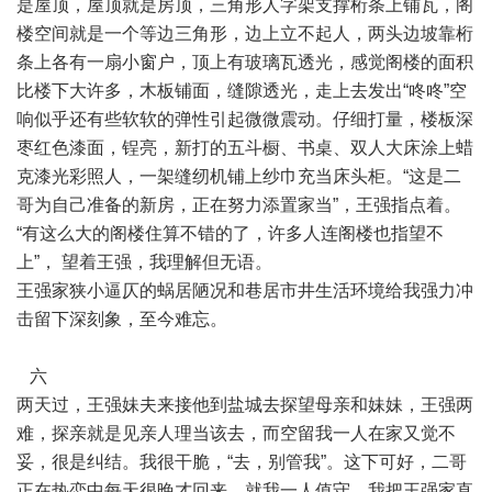
是屋顶，屋顶就是房顶，三角形人字架支撑桁条上铺瓦，阁
楼空间就是一个等边三角形，边上立不起人，两头边坡靠桁
条上各有一扇小窗户，顶上有玻璃瓦透光，感觉阁楼的面积
比楼下大许多，木板铺面，缝隙透光，走上去发出“咚咚”空
响似乎还有些软软的弹性引起微微震动。仔细打量，楼板深
枣红色漆面，锃亮，新打的五斗橱、书桌、双人大床涂上蜡
克漆光彩照人，一架缝纫机铺上纱巾充当床头柜。“这是二
哥为自己准备的新房，正在努力添置家当”，王强指点着。
“有这么大的阁楼住算不错的了，许多人连阁楼也指望不
上”， 望着王强，我理解但无语。
王强家狭小逼仄的蜗居陋况和巷居市井生活环境给我强力冲
击留下深刻象，至今难忘。
六
两天过，王强妹夫来接他到盐城去探望母亲和妹妹，王强两
难，探亲就是见亲人理当该去，而空留我一人在家又觉不
妥，很是纠结。我很干脆，“去，别管我”。这下可好，二哥
正在热恋中每天很晚才回来，就我一人值守，我把王强家直