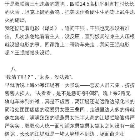
于是双联海三七炮轰的震响，四联14.5高机平射直打时长长
的火舌，坦克上街的轰鸣，把美味佳肴硬生生的染上武斗炮
火的硝烟。
我还惦记着电影《爆炸》，追问王强，王强也无奈没有准
信。几次焦急地看看主人，没反应，直到饭局结束主人压根
就没提电影的事。回家路上二哥骑车先走，我问王强电影
呢？王强摇摇头没话。
八
“数清了吗？”，“太多，没法数”。
早就听说上海外滩江堤有一大景观——恋爱人群云集，挤挤
密密人挨人。“去看看，是不是恁哥夸张哦”。晚上乘2路无
轨电车来到外滩，真是不虚言，离江堤还老远路边绿化带的
阴暗处团团簇簇的恋爱男女重三叠四，走进里边人多的得就
像在集会，满满荡荡的昵燕男女把半人高的江堤拦墙遮得严
严实实，双双恋人统一面朝浦东男靠男女靠女之间没有一丝
缝隙，长长的江堤就是一堵人墙望不到边，场面蔚为壮