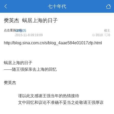
七十年代
樊英杰 蜗居上海的日子
点击重新加载
tuffy05
楼主
2015-11-8 09:19:09
3510
0
http://blog.sina.com.cn/s/blog_4aae584e01017zfp.html
蜗居上海的日子
——随王强探亲去上海的回忆
樊英杰
谨以此文感谢王强当年的热情接待
文中回忆和议论不准确不妥当之处敬请王强厚谅