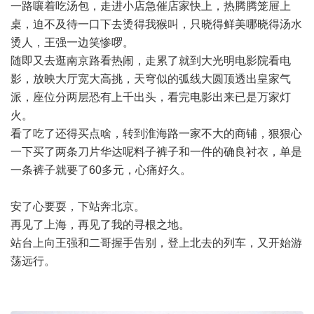
一路嚷着吃汤包，走进小店急催店家快上，热腾腾笼屉上
桌，迫不及待一口下去烫得我猴叫，只晓得鲜美哪晓得汤水
烫人，王强一边笑惨啰。
随即又去逛南京路看热闹，走累了就到大光明电影院看电
影，放映大厅宽大高挑，天穹似的弧线大圆顶透出皇家气
派，座位分两层恐有上千出头，看完电影出来已是万家灯
火。
看了吃了还得买点啥，转到淮海路一家不大的商铺，狠狠心
一下买了两条刀片华达呢料子裤子和一件的确良衬衣，单是
一条裤子就要了60多元，心痛好久。
安了心要耍，下站奔北京。
再见了上海，再见了我的寻根之地。
站台上向王强和二哥握手告别，登上北去的列车，又开始游
荡远行。