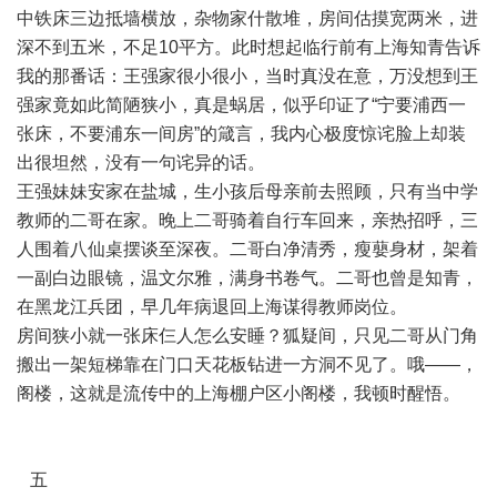
中铁床三边抵墙横放，杂物家什散堆，房间估摸宽两米，进
深不到五米，不足10平方。此时想起临行前有上海知青告诉
我的那番话：王强家很小很小，当时真没在意，万没想到王
强家竟如此简陋狭小，真是蜗居，似乎印证了“宁要浦西一
张床，不要浦东一间房”的箴言，我内心极度惊诧脸上却装
出很坦然，没有一句诧异的话。
王强妹妹安家在盐城，生小孩后母亲前去照顾，只有当中学
教师的二哥在家。晚上二哥骑着自行车回来，亲热招呼，三
人围着八仙桌摆谈至深夜。二哥白净清秀，瘦蘡身材，架着
一副白边眼镜，温文尔雅，满身书卷气。二哥也曾是知青，
在黑龙江兵团，早几年病退回上海谋得教师岗位。
房间狭小就一张床仨人怎么安睡？狐疑间，只见二哥从门角
搬出一架短梯靠在门口天花板钻进一方洞不见了。哦——，
阁楼，这就是流传中的上海棚户区小阁楼，我顿时醒悟。
五