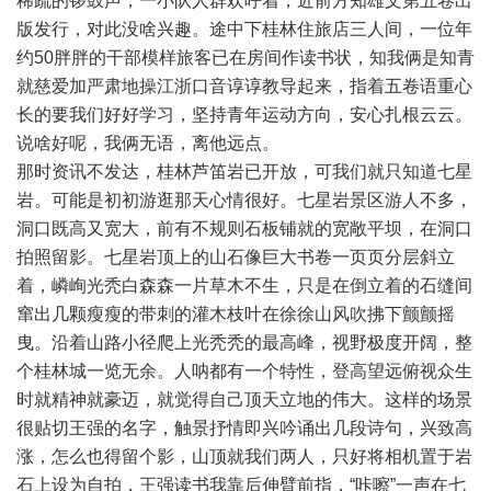
稀疏的锣鼓声，一小队人群欢呼着，近前方知雄文第五卷出
版发行，对此没啥兴趣。途中下桂林住旅店三人间，一位年
约50胖胖的干部模样旅客已在房间作读书状，知我俩是知青
就慈爱加严肃地操江浙口音谆谆教导起来，指着五卷语重心
长的要我们好好学习，坚持青年运动方向，安心扎根云云。
说啥好呢，我俩无语，离他远点。
那时资讯不发达，桂林芦笛岩已开放，可我们就只知道七星
岩。可能是初初游逛那天心情很好。七星岩景区游人不多，
洞口既高又宽大，前有不规则石板铺就的宽敞平坝，在洞口
拍照留影。七星岩顶上的山石像巨大书卷一页页分层斜立
着，嶙峋光秃白森森一片草木不生，只是在倒立着的石缝间
窜出几颗瘦瘦的带刺的灌木枝叶在徐徐山风吹拂下颤颤摇
曳。沿着山路小径爬上光秃秃的最高峰，视野极度开阔，整
个桂林城一览无余。人呐都有一个特性，登高望远俯视众生
时就精神就豪迈，就觉得自己顶天立地的伟大。这样的场景
很贴切王强的名字，触景抒情即兴吟诵出几段诗句，兴致高
涨，怎么也得留个影，山顶就我们两人，只好将相机置于岩
石上设为自拍，王强读书我靠后伸臂前指，“咔嚓”一声在七