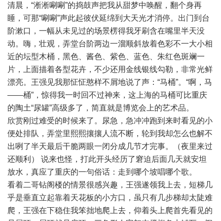
清晨，“淅淅唰唰”的捣鼓声把我从甜梦中唤醒，翻个身再
睡，可那“唰唰”声此起彼伏延绵到大天光才消停。出门到台
阶漱口，一幅从未见过的场景楞得我牙刷含在嘴里半天没
动。嗨，壮观，弄堂台阶两边一溜顺斜放着色彩不一大小相
近的坛型木桶，黑色、酱色、紫色、蓝色、朱红色斑斓一
片，上面描着各型花卉，不少还用金线银线勾勒，非常光鲜
漂亮。王强见我那怔怔憨样不屑地说了声：“马桶”。“啊，马
——桶”，惊得我一时回不过神来，这上海的马桶可比重庆
的陶土“尿罐”高级多了，简直就是博览会上的艺术品。
欣赏刚过难受的时候来了。尿急，急冲冲跑到来时看见的小
便处排队，弄堂里熙熙攘攘人流不断，轮到我却怎么也解不
出咧了半天最后干脆两眼一闭分成几节才完事。（夜里来过
还顺利） 说来也怪，打此开头经历了窘迫后面几天就安坦
放水，真应了重庆的一句俗话：走到哪个坡唱哪个歌。
看着二哥钻阁楼的情景很感兴趣，王强遂领我上去，短梯几
乎是垂直立起靠着天花板的小方口，虽只有几步梯却太陡难
爬，王强在下稳住我笨拙地爬上去，仰着头上爬首先看见的