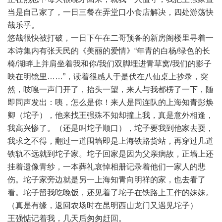
当是自己家了，一日三餐在弄堂口小食店解决，四处游荡快
哉乐乎。
悠哉很快被打破，一日下午在二哥预备的新房阁楼里寻着一
本诗集内有张天民的《美丽的爱情》“年青的白杨/绿色的长
椅/湖畔上并肩坐着我和你/我们双脚埋进青草窝/我们的影子
映在明镜里……”，读着很感人于是伏在八仙桌上抄录，突
然，吱嘎一声门开了，抬头一望，来人与我都楞了一下，随
即同声发出：咦，怎么是你！来人是同连队的上海知青彭焕
卿（坨子），他来找王强殊不知却撞上我，真是意外相逢，
我高兴惨了。（还是叫坨子顺口），坨子要我到他家去耍，
我求之不得，翻过一道围墙即是上海铁路货站，再穿过几道
铁轨不远就到坨子家。坨子回家是因为父亲病故，正墙上还
挂着遗像青纱，一本葬礼哀悼相册记录着他们一家人的悲
伤。坨子家旁边就是另一上海知青向明祥的家，也去看了
看。坨子留我吃晚饭，还见着了坨子在铁路上工作的妹妹。
（真是有缘，返回农场时在昆明西山龙门又遇见坨子）
王强惦记着我，几天后匆匆赶回。